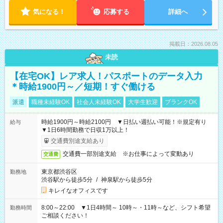
気になる！
応募する
詳細へ
掲載日：2026.08.05
未読
【在宅OK】レア求人！パスポートのデータ入力
＊時給1900円～／短期！すぐ働ける
派遣
職種未経験OK
社会人未経験OK
大学生歓迎
ブランクOK
時給1900円～時給2100円 ▼日払い週払い可能！※規定有り
給与
▼1日6時間勤務で日収1万以上！
交通費別途支給あり
交通費一部別途支給 ※お仕事によって変動あり
交通費
東京都渋谷区
勤務地
渋谷駅から徒歩5分
/
神泉駅から徒歩5分
キレイなオフィスです
8:00～22:00 ▼1日4時間～ 10時～・11時～など、シフト希望
勤務時間
ご相談ください！