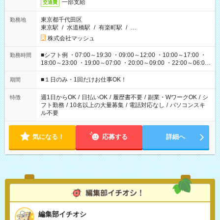
一部支給
交通費
東京都千代田区
勤務地
東京駅
/
水道橋駅
/
有楽町駅
/
…
株式会社マッシュ
■シフト例 ・07:00～19:30 ・09:00～12:00 ・10:00～17:00 ・
勤務時間
18:00～23:00 ・19:00～07:00 ・20:00～09:00 ・22:00～06:00
etc ★最短で3時間で5,120円のお仕事から 15時間で2万円近く稼
げるお仕事も！ ご希望のお時間に合わせてご紹介！ ※シフトは
■１日のみ・1回だけお仕事OK！
期間
現場によって異なります。 ※勿論、休憩時間はあるのでご安心
ください！
週1日からOK
/
日払いOK
/
履歴書不要
/
副業・WワークOK
/
シ
特徴
フト勤務
/
10名以上の大量募集
/
電話対応なし
/
パソコンスキ
ル不要
気になる！
応募する
詳細へ
編集部イチオシ