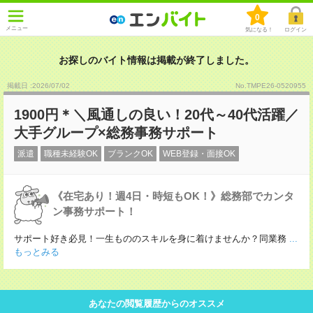
0
メニュー
気になる！
ログイン
お探しのバイト情報は掲載が終了しました。
掲載日 :2026
/
07
/
02
No.TMPE26-0520955
1900円＊＼風通しの良い！20代～40代活躍／
大手グループ×総務事務サポート
派遣
職種未経験OK
ブランクOK
WEB登録・面接OK
《在宅あり！週4日・時短もOK！》総務部でカンタ
ン事務サポート！
サポート好き必見！一生もののスキルを身に着けませんか？同業務
...
もっとみる
あなたの閲覧履歴からのオススメ