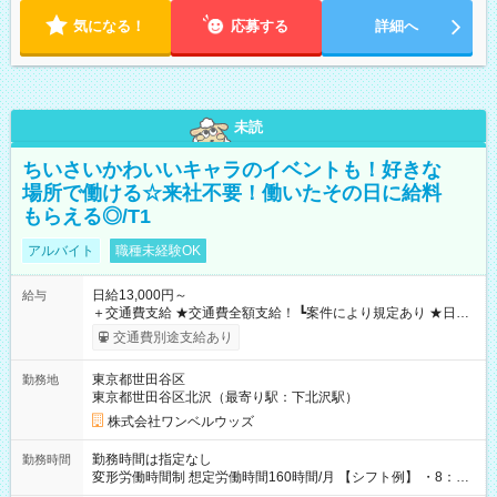
気になる！
応募する
詳細へ
未読
ちいさいかわいいキャラのイベントも！好きな
場所で働ける☆来社不要！働いたその日に給料
もらえる◎/T1
アルバイト
職種未経験OK
日給13,000円～
給与
＋交通費支給 ★交通費全額支給！ ┗案件により規定あり ★日払
いOK！（規定あり） ┗働いたその日に現金GET♪ お仕事後はコ
交通費別途支給あり
ンビニATMから 日払い分を引き落とせます！ 【試用期間】試
用期間なし
東京都世田谷区
勤務地
東京都世田谷区北沢（最寄り駅：下北沢駅）
株式会社ワンベルウッズ
勤務時間は指定なし
勤務時間
変形労働時間制 想定労働時間160時間/月 【シフト例】 ・8：00
～21：00