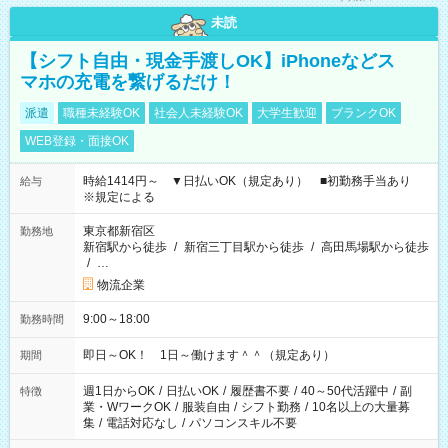
未読
【シフト自由・現金手渡しOK】iPhoneなどス
マホの充電を繋げるだけ！
派遣
職種未経験OK
社会人未経験OK
大学生歓迎
ブランクOK
WEB登録・面接OK
時給1414円～ ▼日払いOK（規定あり） ■初勤務手当あり
給与
※規定による
東京都新宿区
勤務地
新宿駅から徒歩
/
新宿三丁目駅から徒歩
/
高田馬場駅から徒歩
/
…
物流企業
9:00～18:00
勤務時間
即日～OK！ 1日～働けます＾＾（規定あり）
期間
週1日からOK
/
日払いOK
/
履歴書不要
/
40～50代活躍中
/
副
特徴
業・WワークOK
/
服装自由
/
シフト勤務
/
10名以上の大量募
集
/
電話対応なし
/
パソコンスキル不要