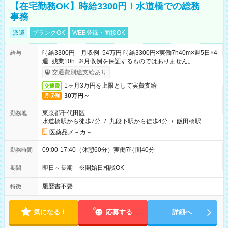
【在宅勤務OK】時給3300円！水道橋での総務
事務
派遣
ブランクOK
WEB登録・面接OK
時給3300円 月収例 54万円 時給3300円×実働7h40m×週5日×4
給与
週+残業10h ※月収例を保証するものではありません。
交通費別途支給あり
1ヶ月3万円を上限として実費支給
交通費
30万円～
月収例
東京都千代田区
勤務地
水道橋駅から徒歩7分
/
九段下駅から徒歩4分
/
飯田橋駅
医薬品メ－カ－
09:00-17:40（休憩60分）実働7時間40分
勤務時間
即日～長期 ※開始日相談OK
期間
履歴書不要
特徴
気になる！
応募する
詳細へ