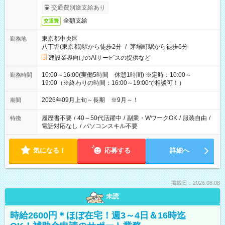
交通費別途支給あり
全額支給
交通費
東京都中央区
勤務地
八丁堀(東京都)駅から徒歩2分
/
茅場町駅から徒歩6分
建設業界向けのAIサービスの提供など
10:00～16:00(実働5時間 休憩1時間) ※定時：10:00～
勤務時間
19:00（※終わりの時間：16:00～19:00で相談可！）
2026年09月上旬～長期 ※9月～！
期間
履歴書不要
/
40～50代活躍中
/
副業・WワークOK
/
服装自由
/
特徴
電話対応なし
/
パソコンスキル不要
気になる！
応募する
詳細へ
掲載日：2026.08.08
未読
時給2600円＊ほぼ在宅！週3～4日＆16時迄