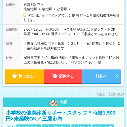
東京都足立区
勤務地
北綾瀬駅
/
綾瀬駅
/
小菅駅
/
…
≪自宅からドアtoドアで30分以内！≫ご希望の勤務地を紹介
します。
9:00～18:00（休憩60分） ■ご希望があれば下記シフトもOK！
勤務時間
早番 7:00～16:00 遅番 10:00～19:00 「家族と休みを合わせた
い」 「余裕を持って夕飯の準備がしたい」 「できれば残業はし
たくない」 など、ご希望を教えてくださいね。 ※Wワーク希望
【現在も積極採用中！急募！】2カ月～ ■ご応募から最短2～3
期間
の方へ 今ご覧のお仕事で希望する勤務時間と、もう1つのお仕事
日後の就業も相談可能です！
の勤務時間。 合計で週40時間を超える場合は応募できません。
履歴書不要
/
40～50代活躍中
/
服装自由
/
シフト勤務
/
10名以
特徴
上の大量募集
/
電話対応なし
/
パソコンスキル不要
気になる！
応募する
詳細へ
掲載日：2026.08.07
未読
小学校の健康診断サポートスタッフ＊時給1,500
円×未経験OK／三鷹市内