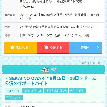
新宿三丁目駅から徒歩2分
/
新宿(東京メトロ)駅
Valextra
09:30～20:30 実働7.5時間／休憩1.5時間 営業時間に合わせた
勤務時間
シフト制
3か月程度の短期予定 ※開始日はお気軽にご相談ください
期間
副業・WワークOK
/
シフト勤務
/
パソコンスキル不要
特徴
気になる！
応募する
詳細へ
掲載日：2026.08.04
未読
＜SEKAI NO OWARI＊8月15日・16日＞ドーム
公演のサポートバイト
アルバイト
職種未経験OK
社会人未経験OK
大学生歓迎
ブランクOK