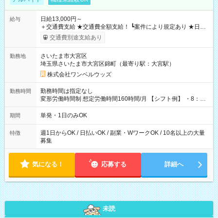
日給13,000円～
給与
＋交通費支給 ★交通費全額支給！ ┗案件により規定あり ★日払
いOK！（規定あり） ┗働いたその日に現金GET♪ お仕事後はコ
交通費別途支給あり
ンビニATMから 日払い分を引き落とせます！ 【試用期間】試
用期間なし
さいたま市大宮区
勤務地
埼玉県さいたま市大宮区錦町（最寄り駅：大宮駅）
株式会社ワンベルウッズ
勤務時間は指定なし
勤務時間
変形労働時間制 想定労働時間160時間/月 【シフト例】 ・8：00
～21：00
単発・1日のみOK
期間
週1日からOK / 日払いOK / 副業・WワークOK / 10名以上の大量
特徴
募集
気になる！
応募する
詳細へ
未読