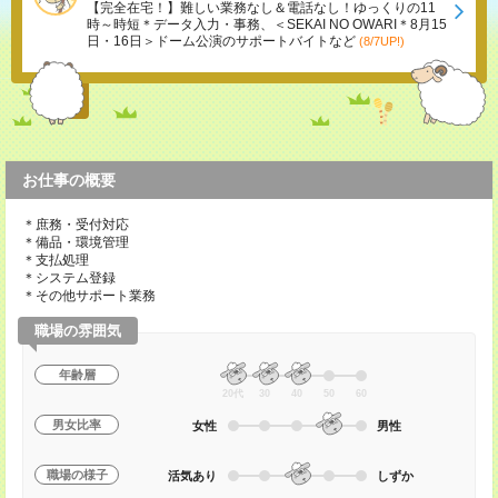
【完全在宅！】難しい業務なし＆電話なし！ゆっくりの11
時～時短＊データ入力・事務、＜SEKAI NO OWARI＊8月15
日・16日＞ドーム公演のサポートバイトなど
(8/7UP!)
お仕事の概要
＊庶務・受付対応
＊備品・環境管理
＊支払処理
＊システム登録
＊その他サポート業務
職場の雰囲気
年齢層
20代
30
40
50
60
男女比率
女性
男性
職場の様子
活気あり
しずか