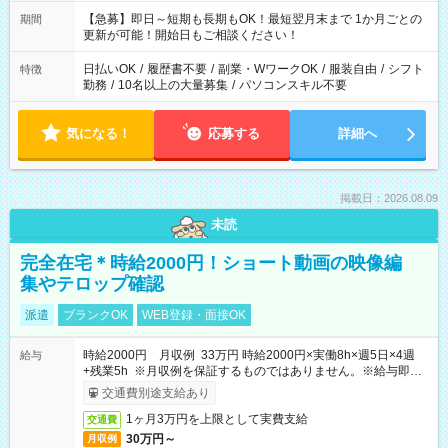
【急募】即日～短期も長期もOK！最短翌月末まで 1か月ごとの
期間
更新が可能！開始日もご相談ください！
日払いOK
/
履歴書不要
/
副業・WワークOK
/
服装自由
/
シフト
特徴
勤務
/
10名以上の大量募集
/
パソコンスキル不要
気になる！
応募する
詳細へ
掲載日：2026.08.09
未読
完全在宅＊時給2000円！ショート動画の映像編
集やテロップ確認
派遣
ブランクOK
WEB登録・面接OK
時給2000円 月収例 33万円 時給2000円×実働8h×週5日×4週
給与
+残業5h ※月収例を保証するものではありません。※給与即受
取りサービス利用可（利用条件有）
交通費別途支給あり
1ヶ月3万円を上限として実費支給
交通費
30万円～
月収例