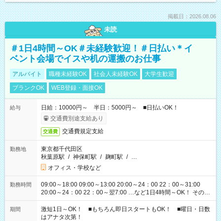
掲載日：2026.08.06
未読
＃1日4時間～OK＃未経験歓迎！＃日払い＊イ
ベント会場でイスや机の運搬のお仕事
アルバイト
職種未経験OK
社会人未経験OK
大学生歓迎
ブランクOK
WEB登録・面接OK
日給：10000円～ 半日：5000円～ ■日払いOK！
給与
交通費別途支給あり
交通費規定支給
交通費
東京都千代田区
勤務地
秋葉原駅
/
神保町駅
/
麹町駅
/
…
オフィス・学校など
09:00～18:00 09:00～13:00 20:00～24：00 22：00～31:00
勤務時間
20:00～24：00 22：00～翌7:00 …など1日4時間～OK！ その他
シフトもございます！ お気軽にご相談ください！
激短1日～OK！ ■もちろん即日スタートもOK！ ■曜日・日数
期間
はアナタ次第！