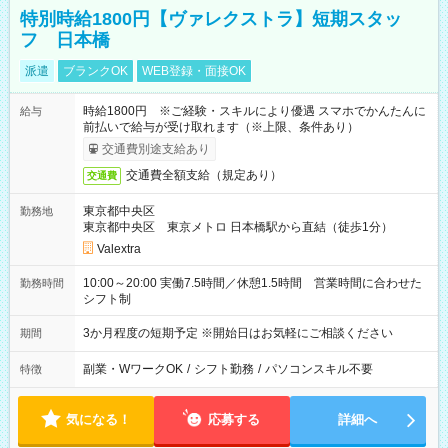
特別時給1800円【ヴァレクストラ】短期スタッ
フ 日本橋
派遣
ブランクOK
WEB登録・面接OK
時給1800円 ※ご経験・スキルにより優遇 スマホでかんたんに
給与
前払いで給与が受け取れます（※上限、条件あり）
交通費別途支給あり
交通費全額支給（規定あり）
交通費
東京都中央区
勤務地
東京都中央区 東京メトロ 日本橋駅から直結（徒歩1分）
Valextra
10:00～20:00 実働7.5時間／休憩1.5時間 営業時間に合わせた
勤務時間
シフト制
3か月程度の短期予定 ※開始日はお気軽にご相談ください
期間
副業・WワークOK
/
シフト勤務
/
パソコンスキル不要
特徴
気になる！
応募する
詳細へ