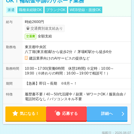
OK！補助金申請のサポート業務
派遣
職種未経験OK
ブランクOK
WEB登録・面接OK
時給2600円
給与
交通費別途支給あり
全額支給
交通費
東京都中央区
勤務地
八丁堀(東京都)駅から徒歩2分
/
茅場町駅から徒歩6分
建設業界向けのAIサービスの提供など
10:00～17:00(実働6時間 休憩1時間) ※定時：10:00～
勤務時間
19:00（※終わりの時間：16:00～19:00で相談可！）
【急募】即日～長期 ※8月～！
期間
履歴書不要
/
40～50代活躍中
/
副業・WワークOK
/
服装自由
/
特徴
電話対応なし
/
パソコンスキル不要
気になる！
応募する
詳細へ
掲載日：2026.08.07