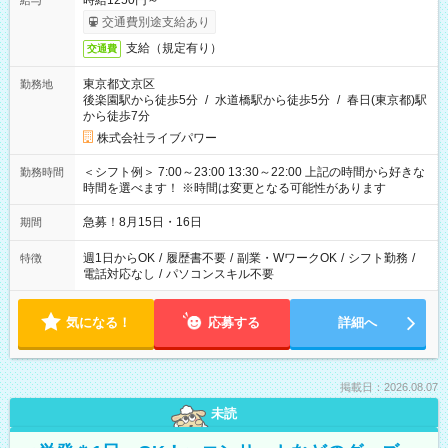
時給1250円～
給与
交通費別途支給あり
支給（規定有り）
交通費
東京都文京区
勤務地
後楽園駅から徒歩5分
/
水道橋駅から徒歩5分
/
春日(東京都)駅
から徒歩7分
株式会社ライブパワー
＜シフト例＞ 7:00～23:00 13:30～22:00 上記の時間から好きな
勤務時間
時間を選べます！ ※時間は変更となる可能性があります
急募！8月15日・16日
期間
週1日からOK
/
履歴書不要
/
副業・WワークOK
/
シフト勤務
/
特徴
電話対応なし
/
パソコンスキル不要
気になる！
応募する
詳細へ
掲載日：2026.08.07
未読