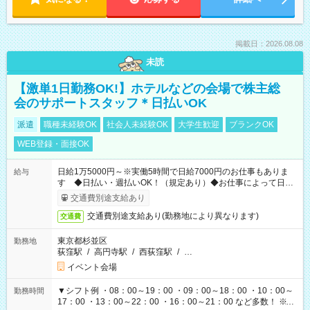
掲載日：2026.08.08
未読
【激単1日勤務OK!】ホテルなどの会場で株主総
会のサポートスタッフ＊日払いOK
派遣
職種未経験OK
社会人未経験OK
大学生歓迎
ブランクOK
WEB登録・面接OK
日給1万5000円～※実働5時間で日給7000円のお仕事もありま
給与
す ◆日払い・週払いOK！（規定あり）◆お仕事によって日給
も異なります
交通費別途支給あり
交通費別途支給あり(勤務地により異なります)
交通費
東京都杉並区
勤務地
荻窪駅
/
高円寺駅
/
西荻窪駅
/
…
イベント会場
▼シフト例 ・08：00～19：00 ・09：00～18：00 ・10：00～
勤務時間
17：00 ・13：00～22：00 ・16：00～21：00 など多数！ ※お