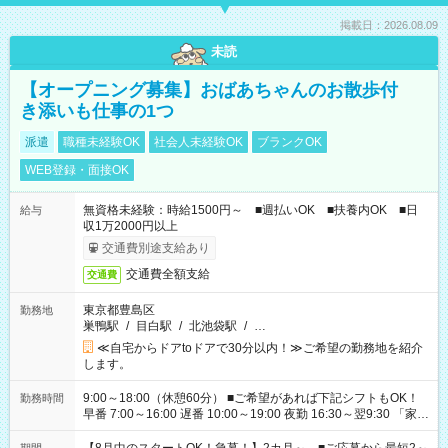
掲載日：2026.08.09
未読
【オープニング募集】おばあちゃんのお散歩付
き添いも仕事の1つ
派遣
職種未経験OK
社会人未経験OK
ブランクOK
WEB登録・面接OK
無資格未経験：時給1500円～ ■週払いOK ■扶養内OK ■日
給与
収1万2000円以上
交通費別途支給あり
交通費全額支給
交通費
東京都豊島区
勤務地
巣鴨駅
/
目白駅
/
北池袋駅
/
…
≪自宅からドアtoドアで30分以内！≫ご希望の勤務地を紹介
します。
9:00～18:00（休憩60分） ■ご希望があれば下記シフトもOK！
勤務時間
早番 7:00～16:00 遅番 10:00～19:00 夜勤 16:30～翌9:30 「家族
と休みを合わせたい」 「余裕を持って夕飯の準備がしたい」
「できれば残業はしたくない」 など、ご希望を教えてください