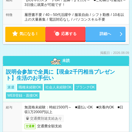
【8月中のスタートOK！急募！】2カ月～ ■ご応募から最短2～
期間
ね。 ※Wワーク希望の方へ 今ご覧のお仕事で希望する勤務時間
3日後に就業が可能です！
と、もう1つのお仕事の勤務時間。 合計で週40時間を超える場
合は応募できません。
履歴書不要
/
40～50代活躍中
/
服装自由
/
シフト勤務
/
10名以
特徴
上の大量募集
/
電話対応なし
/
パソコンスキル不要
気になる！
応募する
詳細へ
掲載日：2026.08.09
未読
説明会参加で全員に【現金2千円相当プレゼン
ト】生活のお手伝い
派遣
職種未経験OK
社会人未経験OK
ブランクOK
WEB登録・面接OK
無資格未経験：時給1500円～ ■週払いOK ■扶養内OK ■日
給与
収1万2000円以上
交通費別途支給あり
交通費全額支給
交通費