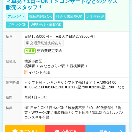
＜単発＊1日～OK！＞コンサートなどのグッズ
販売スタッフ＊
アルバイト
職種未経験OK
社会人未経験OK
大学生歓迎
ブランクOK
WEB登録・面接OK
日給1万5000円～ ■最大で日給2万8500円！
給与
交通費別途支給あり
交通費規定支給
交通費
横浜市西区
勤務地
横浜駅
/
みなとみらい駅
/
西横浜駅
/
…
イベント会場
＜シフト例＞ いろいろなシフトで働けます！ ■7:00-24:00
勤務時間
■8:00-21:00 ■9:00-21:00 ■18:00-翌7:00 ■20:30-翌11:00 など
単発1日～OK!
期間
週1日からOK
/
日払いOK
/
履歴書不要
/
40～50代活躍中
/
副
特徴
業・WワークOK
/
服装自由
/
シフト勤務
/
電話対応なし
/
パソ
コンスキル不要
気になる！
応募する
詳細へ