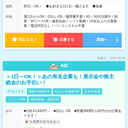
仕事により勤務時間が異なります
即日～OK！ ◆お好きな日1日～働けます ◆急募
期間
週1日からOK
/
日払いOK
/
履歴書不要
/
40～50代活躍中
/
副
特徴
業・WワークOK
/
服装自由
/
シフト勤務
/
10名以上の大量募
集
/
電話対応なし
/
パソコンスキル不要
気になる！
応募する
詳細へ
掲載日：2026.08.08
未読
＜1日～OK！＞あの有名企業も！展示会や株主
総会のお手伝い！
アルバイト
職種未経験OK
社会人未経験OK
大学生歓迎
ブランクOK
WEB登録・面接OK
■日給16,840円～ ■日払いOK ■実働3時間5,120円のお仕事あ
給与
ります！
交通費別途支給あり