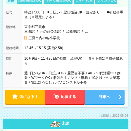
派遣
職種未経験OK
社会人未経験OK
大学生歓迎
ブランクOK
時給1,500円 ■日払い・翌日振込OK（規定あり） ■初勤務手
給与
当（※規定による）
東京都三鷹市
勤務地
三鷹駅
/
井の頭公園駅
/
武蔵境駅
/
…
三鷹市内の各小学校
12:45～15:15 (実働2.5h)
勤務時間
10月9日～11月25日の期間 単発OK！ 9月下旬に事前研修あ
期間
り
週1日からOK
/
日払いOK
/
履歴書不要
/
40～50代活躍中
/
副
特徴
業・WワークOK
/
服装自由
/
シフト勤務
/
10名以上の大量募
集
/
電話対応なし
/
パソコンスキル不要
気になる！
応募する
詳細へ
掲載日：2026.08.06
未読