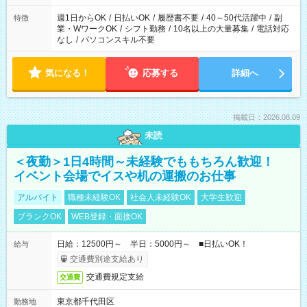
週1日からOK
/
日払いOK
/
履歴書不要
/
40～50代活躍中
/
副
特徴
業・WワークOK
/
シフト勤務
/
10名以上の大量募集
/
電話対応
なし
/
パソコンスキル不要
気になる！
応募する
詳細へ
掲載日：2026.08.09
未読
＜夜勤＞1日4時間～未経験でももちろん歓迎！
イベント会場でイスや机の運搬のお仕事
アルバイト
職種未経験OK
社会人未経験OK
大学生歓迎
ブランクOK
WEB登録・面接OK
日給：12500円～ 半日：5000円～ ■日払いOK！
給与
交通費別途支給あり
交通費規定支給
交通費
東京都千代田区
勤務地