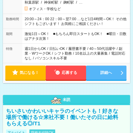
秋葉原駅
/
神保町駅
/
麹町駅
/
…
オフィス・学校など
20:00～24：00 22：00～翌7:00 …など1日4時間～OK！ その他
勤務時間
シフトもございます！ お気軽にご相談ください！
激短1日～OK！ ■もちろん即日スタートもOK！ ■曜日・日数
期間
はアナタ次第！
週1日からOK
/
日払いOK
/
履歴書不要
/
40～50代活躍中
/
副
特徴
業・WワークOK
/
シフト勤務
/
10名以上の大量募集
/
電話対応
なし
/
パソコンスキル不要
気になる！
応募する
詳細へ
未読
ちいさいかわいいキャラのイベントも！好きな
場所で働ける☆来社不要！働いたその日に給料
もらえる◎/T1
アルバイト
職種未経験OK