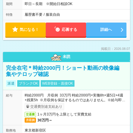
即日～長期 ※開始日相談OK
期間
履歴書不要
/
服装自由
特徴
気になる！
応募する
詳細へ
掲載日：2026.08.07
未読
完全在宅＊時給2000円！ショート動画の映像編
集やテロップ確認
派遣
ブランクOK
WEB登録・面接OK
時給2000円 月収例 33万円 時給2000円×実働8h×週5日×4週
給与
+残業5h ※月収例を保証するものではありません。※給与即受
取りサービス利用可（利用条件有）
交通費別途支給あり
1ヶ月3万円を上限として実費支給
交通費
30万円～
月収例
東京都新宿区
勤務地