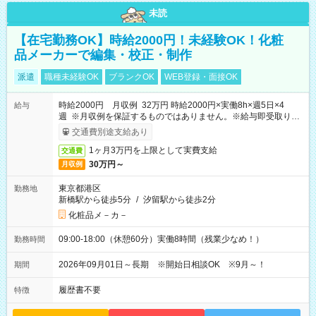
未読
【在宅勤務OK】時給2000円！未経験OK！化粧
品メーカーで編集・校正・制作
派遣
職種未経験OK
ブランクOK
WEB登録・面接OK
時給2000円 月収例 32万円 時給2000円×実働8h×週5日×4
給与
週 ※月収例を保証するものではありません。※給与即受取りサ
ービス利用可（利用条件有）
交通費別途支給あり
1ヶ月3万円を上限として実費支給
交通費
30万円～
月収例
東京都港区
勤務地
新橋駅から徒歩5分
/
汐留駅から徒歩2分
化粧品メ－カ－
09:00-18:00（休憩60分）実働8時間（残業少なめ！）
勤務時間
2026年09月01日～長期 ※開始日相談OK ※9月～！
期間
履歴書不要
特徴