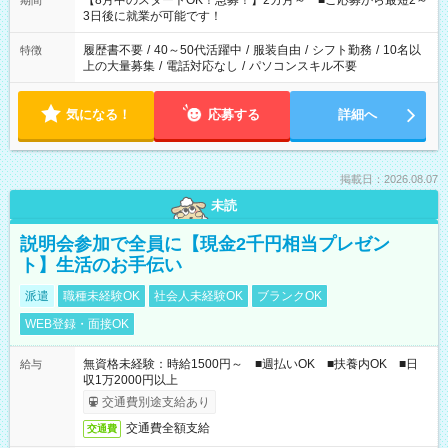
【8月中のスタートOK！急募！】2カ月～ ■ご応募から最短2～
期間
ね。 ※Wワーク希望の方へ 今ご覧のお仕事で希望する勤務時間
3日後に就業が可能です！
と、もう1つのお仕事の勤務時間。 合計で週40時間を超える場
合は応募できません。
履歴書不要
/
40～50代活躍中
/
服装自由
/
シフト勤務
/
10名以
特徴
上の大量募集
/
電話対応なし
/
パソコンスキル不要
気になる！
応募する
詳細へ
掲載日：2026.08.07
未読
説明会参加で全員に【現金2千円相当プレゼン
ト】生活のお手伝い
派遣
職種未経験OK
社会人未経験OK
ブランクOK
WEB登録・面接OK
無資格未経験：時給1500円～ ■週払いOK ■扶養内OK ■日
給与
収1万2000円以上
交通費別途支給あり
交通費全額支給
交通費