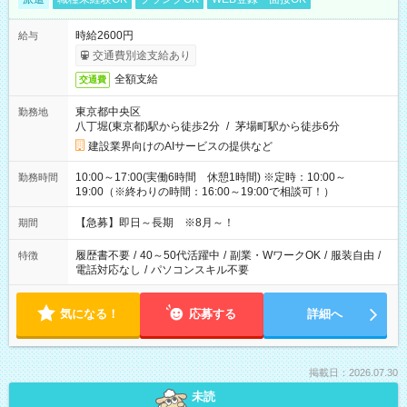
時給2600円
給与
交通費別途支給あり
全額支給
交通費
東京都中央区
勤務地
八丁堀(東京都)駅から徒歩2分
/
茅場町駅から徒歩6分
建設業界向けのAIサービスの提供など
10:00～17:00(実働6時間 休憩1時間) ※定時：10:00～
勤務時間
19:00（※終わりの時間：16:00～19:00で相談可！）
【急募】即日～長期 ※8月～！
期間
履歴書不要
/
40～50代活躍中
/
副業・WワークOK
/
服装自由
/
特徴
電話対応なし
/
パソコンスキル不要
気になる！
応募する
詳細へ
掲載日：2026.07.30
未読