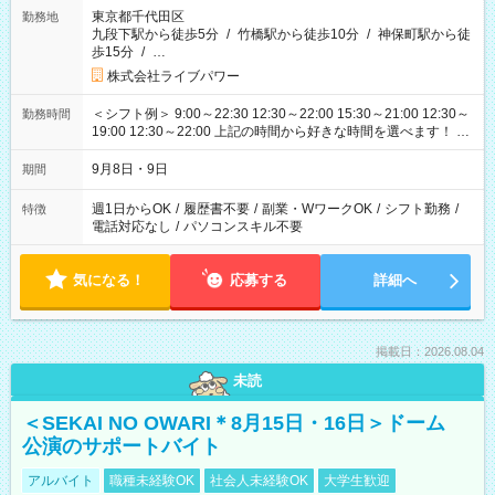
東京都千代田区
勤務地
九段下駅から徒歩5分
/
竹橋駅から徒歩10分
/
神保町駅から徒
歩15分
/
…
株式会社ライブパワー
＜シフト例＞ 9:00～22:30 12:30～22:00 15:30～21:00 12:30～
勤務時間
19:00 12:30～22:00 上記の時間から好きな時間を選べます！ ※
時間は変更となる可能性があります
9月8日・9日
期間
週1日からOK
/
履歴書不要
/
副業・WワークOK
/
シフト勤務
/
特徴
電話対応なし
/
パソコンスキル不要
気になる！
応募する
詳細へ
掲載日：2026.08.04
未読
＜SEKAI NO OWARI＊8月15日・16日＞ドーム
公演のサポートバイト
アルバイト
職種未経験OK
社会人未経験OK
大学生歓迎