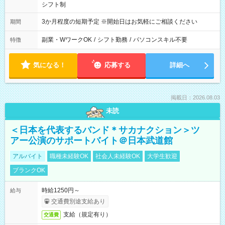
シフト制
3か月程度の短期予定 ※開始日はお気軽にご相談ください
期間
副業・WワークOK
/
シフト勤務
/
パソコンスキル不要
特徴
気になる！
応募する
詳細へ
掲載日：2026.08.03
未読
＜日本を代表するバンド＊サカナクション＞ツ
アー公演のサポートバイト＠日本武道館
アルバイト
職種未経験OK
社会人未経験OK
大学生歓迎
ブランクOK
時給1250円～
給与
交通費別途支給あり
支給（規定有り）
交通費