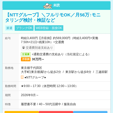
未読
【NTTグループ】＼フルリモOK／月56万↑モニ
タリング検討・検証など
派遣
ブランクOK
WEB登録・面接OK
時給3,400円【月収例】約569,000円（時給3,400円×実働
給与
7.50h×21日+残業10h）+交通費
交通費別途支給あり
○通勤交通費の支給あり（当社規定による）
交通費
30万円～
月収例
東京都千代田区
勤務地
大手町(東京都)駅から徒歩2分
/
東京駅から徒歩8分
/
三越前駅
●NTTグループ●
★9:00～17:30（休憩時間 12:00～13:00）
勤務時間
2026年9月～
期間
履歴書不要
/
40～50代活躍中
/
服装自由
特徴