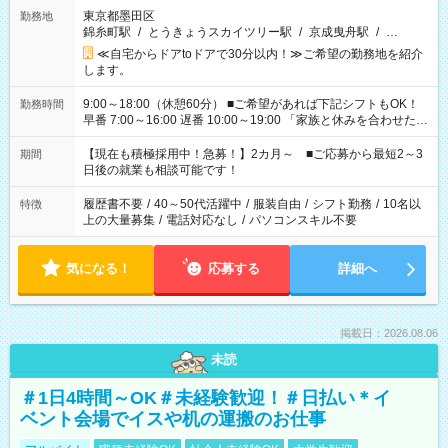
東京都墨田区
勤務地
錦糸町駅
/
とうきょうスカイツリー駅
/
京成曳舟駅
/
…
≪自宅からドアtoドアで30分以内！≫ご希望の勤務地を紹介
します。
9:00～18:00（休憩60分） ■ご希望があれば下記シフトもOK！
勤務時間
早番 7:00～16:00 遅番 10:00～19:00 「家族と休みを合わせた
い」 「余裕を持って夕飯の準備がしたい」 「できれば残業はし
たくない」 など、ご希望を教えてくださいね。 ※Wワーク希望
【現在も積極採用中！急募！】2カ月～ ■ご応募から最短2～3
期間
の方へ 今ご覧のお仕事で希望する勤務時間と、もう1つのお仕事
日後の就業も相談可能です！
の勤務時間。 合計で週40時間を超える場合は応募できません。
履歴書不要
/
40～50代活躍中
/
服装自由
/
シフト勤務
/
10名以
特徴
上の大量募集
/
電話対応なし
/
パソコンスキル不要
気になる！
応募する
詳細へ
掲載日：2026.08.06
未読
＃1日4時間～OK＃未経験歓迎！＃日払い＊イ
ベント会場でイスや机の運搬のお仕事