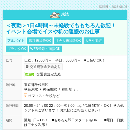
掲載日：2026.08.05
未読
＜夜勤＞1日4時間～未経験でももちろん歓迎！
イベント会場でイスや机の運搬のお仕事
アルバイト
職種未経験OK
社会人未経験OK
大学生歓迎
ブランクOK
WEB登録・面接OK
日給：12500円～ 半日：5000円～ ■日払いOK！
給与
交通費別途支給あり
交通費規定支給
交通費
東京都千代田区
勤務地
秋葉原駅
/
神保町駅
/
麹町駅
/
…
オフィス・学校など
20:00～24：00 22：00～翌7:00 …など1日4時間～OK！ その他
勤務時間
シフトもございます！ お気軽にご相談ください！
激短1日～OK！ ■もちろん即日スタートもOK！ ■曜日・日数
期間
はアナタ次第！