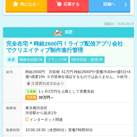
気になる！
応募する
詳細へ
掲載日：2026.08.07
未読
完全在宅＊時給2600円！ライブ配信アプリ会社
でクリエイティブ制作進行管理
派遣
職種未経験OK
ブランクOK
WEB登録・面接OK
時給2600円 月収例 41万円 時給2600円×実働7h30m×週5日×4
給与
週+残業10h ※月収例を保証するものではありません。※給与即
受取りサービス利用可（利用条件有）
交通費別途支給あり
1ヶ月3万円を上限として実費支給
交通費
30万円～
月収例
東京都渋谷区
勤務地
渋谷駅から徒歩1分
インターネット関連
10:00-18:30（休憩60分）実働7時間30分
勤務時間