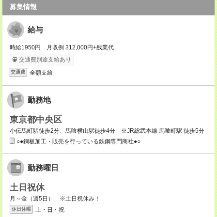
募集情報
給与
時給1950円 月収例 312,000円+残業代
交通費別途支給あり
全額支給
交通費
勤務地
東京都中央区
小伝馬町駅徒歩2分、馬喰横山駅徒歩4分 ※JR総武本線 馬喰町駅 徒歩5分
○●鋼板加工・販売を行っている鉄鋼専門商社●○
勤務曜日
土日祝休
月～金（週5日） ※土日祝休み！
土・日・祝
休日休暇