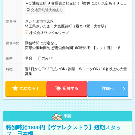
＋交通費支給 ★交通費全額支給！ ┗案件により規定あり ★日払
いOK！（規定あり） ┗働いたその日に現金GET♪ お仕事後はコ
交通費別途支給あり
ンビニATMから 日払い分を引き落とせます！ 【試用期間】試
用期間なし
さいたま市大宮区
勤務地
埼玉県さいたま市大宮区錦町（最寄り駅：大宮駅）
株式会社ワンベルウッズ
勤務時間は指定なし
勤務時間
変形労働時間制 想定労働時間160時間/月 【シフト例】 ・8：00
～21：00
単発・1日のみOK
期間
週1日からOK / 日払いOK / 副業・WワークOK / 10名以上の大量
特徴
募集
気になる！
応募する
詳細へ
未読
特別時給1800円【ヴァレクストラ】短期スタッ
フ 日本橋