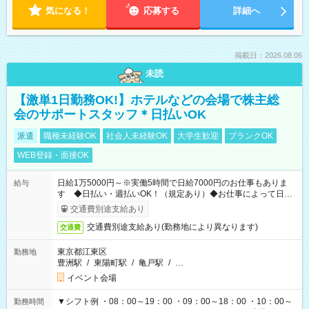
気になる！
応募する
詳細へ
掲載日：2026.08.06
未読
【激単1日勤務OK!】ホテルなどの会場で株主総
会のサポートスタッフ＊日払いOK
派遣
職種未経験OK
社会人未経験OK
大学生歓迎
ブランクOK
WEB登録・面接OK
日給1万5000円～※実働5時間で日給7000円のお仕事もありま
給与
す ◆日払い・週払いOK！（規定あり）◆お仕事によって日給
も異なります
交通費別途支給あり
交通費別途支給あり(勤務地により異なります)
交通費
東京都江東区
勤務地
豊洲駅
/
東陽町駅
/
亀戸駅
/
…
イベント会場
▼シフト例 ・08：00～19：00 ・09：00～18：00 ・10：00～
勤務時間