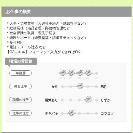
お仕事の概要
＊人事・労務業務（入退社手続き・勤怠管理など）
＊総務業務（備品管理・郵便物管理など）
＊社会保険の取得・喪失手続き
＊経理サポート（経費精算・請求書チェックなど）
＊受付対応
＊電話・メール対応 など
【OAスキル】フォーマット入力ができればOK！
職場の雰囲気
年齢層
20代
30
40
50
60
男女比率
女性
男性
職場の様子
活気あり
しずか
仕事の仕方
テキパキ
コツコツ