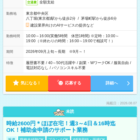
全額支給
交通費
東京都中央区
勤務地
八丁堀(東京都)駅から徒歩2分
/
茅場町駅から徒歩6分
建設業界向けのAIサービスの提供など
10:00～16:00(実働5時間 休憩1時間) ※定時：10:00～
勤務時間
19:00（※終わりの時間：16:00～19:00で相談可！）
2026年09月上旬～長期 ※9月～！
期間
履歴書不要
/
40～50代活躍中
/
副業・WワークOK
/
服装自由
/
特徴
電話対応なし
/
パソコンスキル不要
気になる！
応募する
詳細へ
掲載日：2026.08.07
未読
時給2600円＊ほぼ在宅！週3～4日＆16時迄
OK！補助金申請のサポート業務
派遣
職種未経験OK
ブランクOK
WEB登録・面接OK