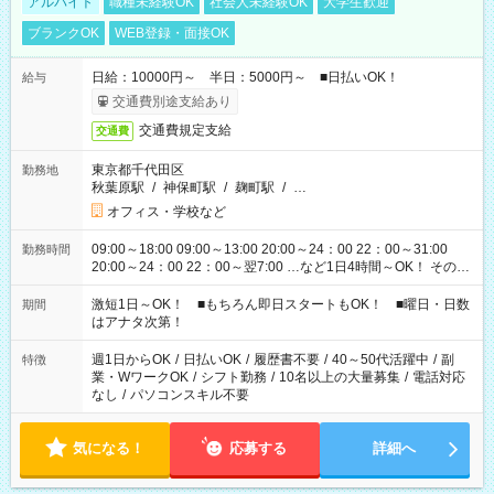
アルバイト
職種未経験OK
社会人未経験OK
大学生歓迎
ブランクOK
WEB登録・面接OK
日給：10000円～ 半日：5000円～ ■日払いOK！
給与
交通費別途支給あり
交通費規定支給
交通費
東京都千代田区
勤務地
秋葉原駅
/
神保町駅
/
麹町駅
/
…
オフィス・学校など
09:00～18:00 09:00～13:00 20:00～24：00 22：00～31:00
勤務時間
20:00～24：00 22：00～翌7:00 …など1日4時間～OK！ その他
シフトもございます！ お気軽にご相談ください！
激短1日～OK！ ■もちろん即日スタートもOK！ ■曜日・日数
期間
はアナタ次第！
週1日からOK
/
日払いOK
/
履歴書不要
/
40～50代活躍中
/
副
特徴
業・WワークOK
/
シフト勤務
/
10名以上の大量募集
/
電話対応
なし
/
パソコンスキル不要
気になる！
応募する
詳細へ