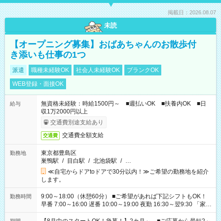
掲載日：2026.08.07
未読
【オープニング募集】おばあちゃんのお散歩付
き添いも仕事の1つ
派遣
職種未経験OK
社会人未経験OK
ブランクOK
WEB登録・面接OK
無資格未経験：時給1500円～ ■週払いOK ■扶養内OK ■日
給与
収1万2000円以上
交通費別途支給あり
交通費全額支給
交通費
東京都豊島区
勤務地
巣鴨駅
/
目白駅
/
北池袋駅
/
…
≪自宅からドアtoドアで30分以内！≫ご希望の勤務地を紹介
します。
9:00～18:00（休憩60分） ■ご希望があれば下記シフトもOK！
勤務時間
早番 7:00～16:00 遅番 10:00～19:00 夜勤 16:30～翌9:30 「家族
と休みを合わせたい」 「余裕を持って夕飯の準備がしたい」
「できれば残業はしたくない」 など、ご希望を教えてください