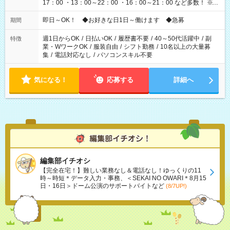
17：00 ・13：00～22：00 ・16：00～21：00 など多数！ ※お
仕事により勤務時間が異なります
即日～OK！ ◆お好きな日1日～働けます ◆急募
期間
週1日からOK
/
日払いOK
/
履歴書不要
/
40～50代活躍中
/
副
特徴
業・WワークOK
/
服装自由
/
シフト勤務
/
10名以上の大量募
集
/
電話対応なし
/
パソコンスキル不要
気になる！
応募する
詳細へ
編集部イチオシ
【完全在宅！】難しい業務なし＆電話なし！ゆっくりの11
時～時短＊データ入力・事務、＜SEKAI NO OWARI＊8月15
日・16日＞ドーム公演のサポートバイトなど
(8/7UP!)