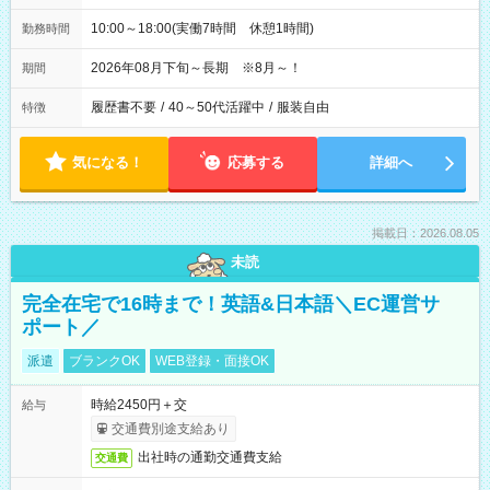
10:00～18:00(実働7時間 休憩1時間)
勤務時間
2026年08月下旬～長期 ※8月～！
期間
履歴書不要
/
40～50代活躍中
/
服装自由
特徴
気になる！
応募する
詳細へ
掲載日：2026.08.05
未読
完全在宅で16時まで！英語&日本語＼EC運営サ
ポート／
派遣
ブランクOK
WEB登録・面接OK
時給2450円＋交
給与
交通費別途支給あり
出社時の通勤交通費支給
交通費