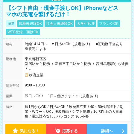
【シフト自由・現金手渡しOK】iPhoneなどス
マホの充電を繋げるだけ！
派遣
職種未経験OK
社会人未経験OK
大学生歓迎
ブランクOK
WEB登録・面接OK
時給1414円～ ▼日払いOK（規定あり） ■初勤務手当あり
給与
※規定による
東京都新宿区
勤務地
新宿駅から徒歩
/
新宿三丁目駅から徒歩
/
高田馬場駅から徒歩
/
…
物流企業
9:00～18:00
勤務時間
即日～OK！ 1日～働けます＾＾（規定あり）
期間
週1日からOK
/
日払いOK
/
履歴書不要
/
40～50代活躍中
/
副
特徴
業・WワークOK
/
服装自由
/
シフト勤務
/
10名以上の大量募
集
/
電話対応なし
/
パソコンスキル不要
気になる！
応募する
詳細へ