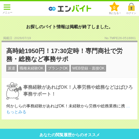
0
メニュー
気になる！
ログイン
お探しのバイト情報は掲載が終了しました。
掲載日 :2026
/
07
/
19
No.TMPE26-0518861
高時給1950円！17:30定時！専門商社で労
務・総務など事務サポ
派遣
職種未経験OK
ブランクOK
WEB登録・面接OK
事務経験があればOK！人事労務や総務などはばひろ
事務サポート！
何かしらの事務経験があればOK！未経験から労務や総務業務に携
...
もっとみる
あなたの閲覧履歴からのオススメ