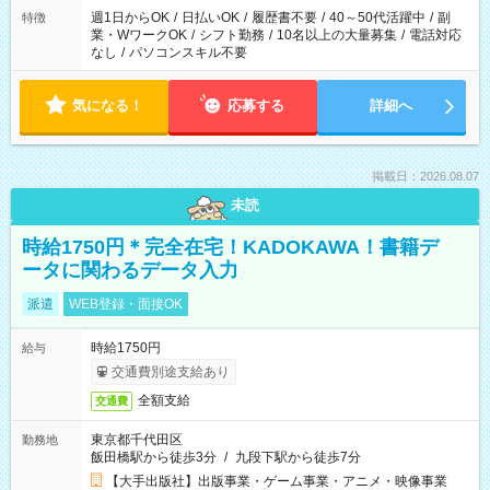
週1日からOK
/
日払いOK
/
履歴書不要
/
40～50代活躍中
/
副
特徴
業・WワークOK
/
シフト勤務
/
10名以上の大量募集
/
電話対応
なし
/
パソコンスキル不要
気になる！
応募する
詳細へ
掲載日：2026.08.07
未読
時給1750円＊完全在宅！KADOKAWA！書籍デ
ータに関わるデータ入力
派遣
WEB登録・面接OK
時給1750円
給与
交通費別途支給あり
全額支給
交通費
東京都千代田区
勤務地
飯田橋駅から徒歩3分
/
九段下駅から徒歩7分
【大手出版社】出版事業・ゲーム事業・アニメ・映像事業