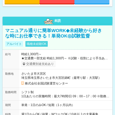
未読
マニュアル通りに簡単WORK◆未経験から好き
な時にお仕事できる！単発OK◎試験監督
アルバイト
職種未経験OK
時給1,300円～
給与
★交通費一部支給 時給1,300円～ ※試験・役割により手当あり
※勤務回数により昇給あり 【即給（前払い）オプションあ
交通費別途支給あり
り！】 希望される場合、勤務から1週間ほどで給与の一部を受け
取れます。 ※手数料418円がかかります。 【過去試験日の収入
さいたま市大宮区
勤務地
例】 ・河合塾模擬試験 8:30～17:30（休憩1時間） 時給1,300円
埼玉県埼玉県さいたま市大宮区錦町（最寄り駅：大宮駅）
×8時間＝日収10,400円＋交通費 ※当日の役割により時給＋100
円の場合あり ・国家試験 7:00～13:30（休憩なし） 時給1,300
株式会社全国試験運営センター
円（役割手当＋100円）×6時間＝日収8,400円＋交通費 【試用期
間】試用期間なし
シフト制
勤務時間
1日あたりの実働時間：最大7時間/日 09：00～17：00 ※勤務時
間は 試験により異なります。
単発・1日のみOK / 短期（1ヶ月以内）
期間
週1日からOK / 副業・WワークOK / 10名以上の大量募集
特徴