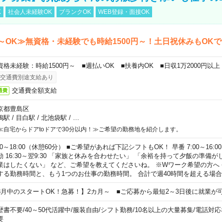
K
社会人未経験OK
ブランクOK
WEB登録・面接OK
～OK≫無資格・未経験でも時給1500円～！土日祝休みもOK
資格未経験：時給1500円～ ■週払いOK ■扶養内OK ■日収1万2000円以上
交通費別途支給あり
交通費全額支給
通費
京都豊島区
鴨駅
/
目白駅
/
北池袋駅
/
…
≪自宅からドアtoドアで30分以内！≫ご希望の勤務地を紹介します。
00～18:00（休憩60分） ■ご希望があれば下記シフトもOK！ 早番 7:00～16:00 遅
勤 16:30～翌9:30 「家族と休みを合わせたい」 「余裕を持って夕飯の準備
業はしたくない」 など、ご希望を教えてくださいね。 ※Wワーク希望の方へ
する勤務時間と、もう1つのお仕事の勤務時間。 合計で週40時間を超える場
8月中のスタートOK！急募！】2カ月～ ■ご応募から最短2～3日後に就業が
歴書不要
/
40～50代活躍中
/
服装自由
/
シフト勤務
/
10名以上の大量募集
/
電話対応
要