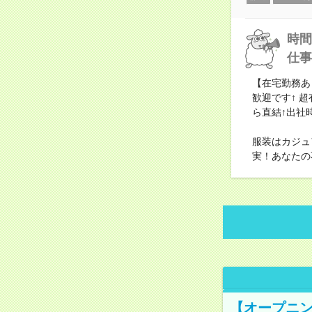
時間
仕事
【在宅勤務あ
歓迎です↑ 
ら直結↑出社
服装はカジュ
実！あなたの
【オープニン