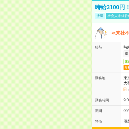
時給3100
派遣
社会人未経験
≪来社不
時
給与
交
月
東
勤務地
大
9:
勤務時間
0
期間
履
特徴