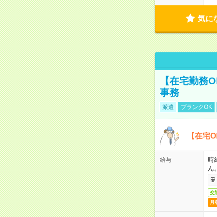
気に
【在宅勤務O
事務
派遣
ブランクOK
【在宅O
時
給与
ん
交
月