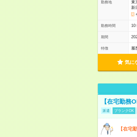
東
勤務地
新
1
勤務時間
2
期間
履
特徴
気に
【在宅勤務O
派遣
ブランクOK
【在宅勤