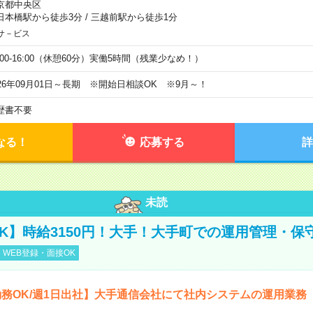
京都中央区
日本橋駅から徒歩3分
/
三越前駅から徒歩1分
サ－ビス
0:00-16:00（休憩60分）実働5時間（残業少なめ！）
026年09月01日～長期 ※開始日相談OK ※9月～！
歴書不要
なる！
応募する
詳
未読
K】時給3150円！大手！大手町での運用管理・保
WEB登録・面接OK
務OK/週1日出社】大手通信会社にて社内システムの運用業務