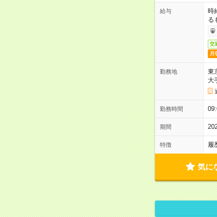
時
給与
る
交
月
東
勤務地
大
09
勤務時間
2
期間
履
特徴
気に