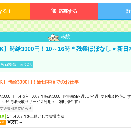
なる！
応募する
詳
未読
K】時給3000円！10～16時＊残業ほぼなし▼新
WEB登録・面接OK
K】時給3000円！新日本橋でのお仕事
給3000円 月収例 30万円 時給3000円×実働5h×週5日×4週 ※月収例を保
。※給与即受取りサービス利用可（利用条件有）
交通費別途支給あり
1ヶ月3万円を上限として実費支給
通費
30万円～
収例