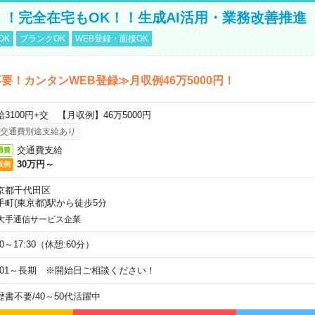
円！！完全在宅もOK！！生成AI活用・業務改善推進
OK
ブランクOK
WEB登録・面接OK
要！カンタンWEB登録≫月収例46万5000円！
給3100円+交 【月収例】46万5000円
交通費別途支給あり
交通費支給
通費
30万円～
収例
京都千代田区
手町(東京都)駅から徒歩5分
大手通信サービス企業
00～17:30（休憩:60分）
9/01～長期 ※開始日ご相談ください！
歴書不要
/
40～50代活躍中