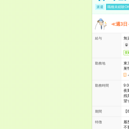
派遣
職種未経験O
≪週3日
無
給与
交
東
勤務地
巣
9:
勤務時間
夜
残
望
【
期間
履
特徴
不