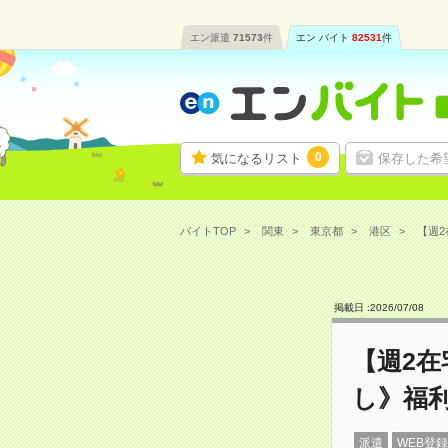
エン派遣
71573
件
エン バイト
82531
件
0
気になるリスト
保存した希
バイトTOP
関東
東京都
港区
【週2
掲載日 :
2026
/
07
/
08
【週2在
し》福
派遣
WEB登