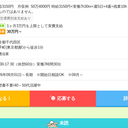
給3150円 月収例 50万4000円 時給3150円×実働7h30m×週5日×4週+残業1
ものではありません。
交通費別途支給あり
1ヶ月3万円を上限として実費支給
通費
30万円～
収例
京都千代田区
手町(東京都)駅から徒歩1分
通信業
:00-17:30（休憩60分）実働7時間30分
026年09月01日～長期 ※開始日相談OK ※09月～
歴書不要
/
40～50代活躍中
なる！
応募する
詳
未読