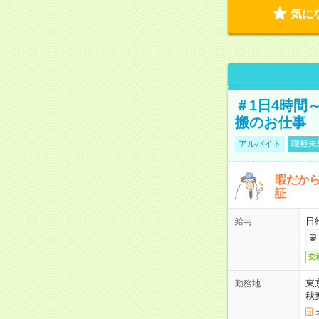
気に
＃1日4時間
搬のお仕事
アルバイト
職種未
暇だか
証
日
給与
交
東
勤務地
秋