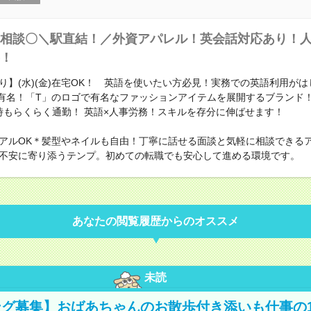
相談〇＼駅直結！／外資アパレル！英会話対応あり！
！
り】(水)(金)在宅OK！ 英語を使いたい方必見！実務での英語利用が
超有名！「T」のロゴで有名なファッションアイテムを展開するブランド
時もらくらく通勤！ 英語×人事労務！スキルを存分に伸ばせます！
アルOK＊髪型やネイルも自由！丁寧に話せる面談と気軽に相談できる
不安に寄り添うテンプ。初めての転職でも安心して進める環境です。
あなたの閲覧履歴からのオススメ
未読
グ募集】おばあちゃんのお散歩付き添いも仕事の