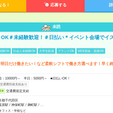
なる！
応募する
詳
未読
～OK＃未経験歓迎！＃日払い＊イベント会場でイ
経験OK
社会人未経験OK
大学生歓迎
ブランクOK
WEB登録・面接OK
ら明日だけ働きたい！など柔軟シフトで働き方選べます！早く
給：10000円～ 半日：5000円～ ■日払いOK！
交通費別途支給あり
交通費規定支給
通費
京都千代田区
葉原駅
/
神保町駅
/
麹町駅
/
…
オフィス・学校など