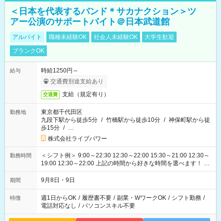
＜日本を代表するバンド＊サカナクション＞ツ
アー公演のサポートバイト＠日本武道館
アルバイト
職種未経験OK
社会人未経験OK
大学生歓迎
ブランクOK
時給1250円～
給与
交通費別途支給あり
支給（規定有り）
交通費
東京都千代田区
勤務地
九段下駅から徒歩5分
/
竹橋駅から徒歩10分
/
神保町駅から徒
歩15分
/
…
株式会社ライブパワー
＜シフト例＞ 9:00～22:30 12:30～22:00 15:30～21:00 12:30～
勤務時間
19:00 12:30～22:00 上記の時間から好きな時間を選べます！ ※
時間は変更となる可能性があります
9月8日・9日
期間
週1日からOK
/
履歴書不要
/
副業・WワークOK
/
シフト勤務
/
特徴
電話対応なし
/
パソコンスキル不要