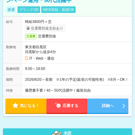
ンペーン運用＊50代活躍中
派遣
ブランクOK
WEB登録・面接OK
時給3800円＋交
給与
交通費別途支給あり
交通費別途
交通費
東京都目黒区
勤務地
目黒駅から徒歩4分
IT・Web・通信
9:00～18:00
勤務時間
2026/8/20～長期 ※1年の予定(延長の可能性有) ※8月～OK！
期間
履歴書不要
/
40～50代活躍中
/
服装自由
特徴
気になる！
応募する
詳細へ
未読