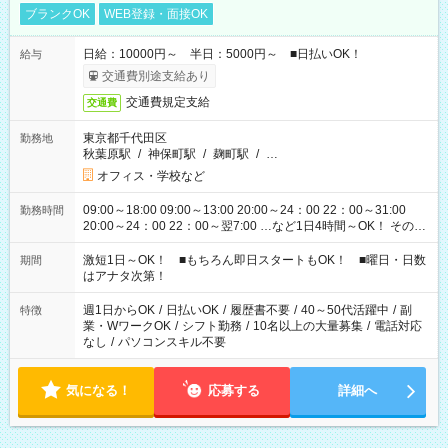
ブランクOK
WEB登録・面接OK
日給：10000円～ 半日：5000円～ ■日払いOK！
給与
交通費別途支給あり
交通費規定支給
交通費
東京都千代田区
勤務地
秋葉原駅
/
神保町駅
/
麹町駅
/
…
オフィス・学校など
09:00～18:00 09:00～13:00 20:00～24：00 22：00～31:00
勤務時間
20:00～24：00 22：00～翌7:00 …など1日4時間～OK！ その他
シフトもございます！ お気軽にご相談ください！
激短1日～OK！ ■もちろん即日スタートもOK！ ■曜日・日数
期間
はアナタ次第！
週1日からOK
/
日払いOK
/
履歴書不要
/
40～50代活躍中
/
副
特徴
業・WワークOK
/
シフト勤務
/
10名以上の大量募集
/
電話対応
なし
/
パソコンスキル不要
気になる！
応募する
詳細へ