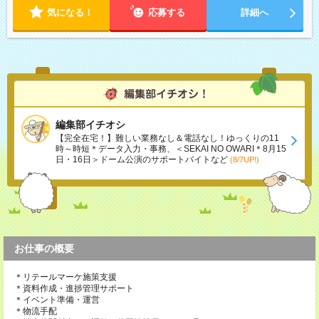
気になる！
応募する
詳細へ
編集部イチオシ
【完全在宅！】難しい業務なし＆電話なし！ゆっくりの11
時～時短＊データ入力・事務、＜SEKAI NO OWARI＊8月15
日・16日＞ドーム公演のサポートバイトなど
(8/7UP!)
お仕事の概要
＊リテールマーケ施策支援
＊資料作成・進捗管理サポート
＊イベント準備・運営
＊物流手配