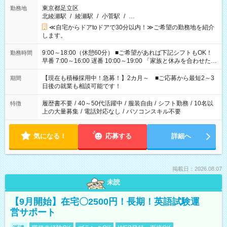
東京都足立区
勤務地
北綾瀬駅
/
綾瀬駅
/
小菅駅
/
…
≪自宅からドアtoドアで30分以内！≫ご希望の勤務地を紹介
します。
9:00～18:00（休憩60分） ■ご希望があれば下記シフトもOK！
勤務時間
早番 7:00～16:00 遅番 10:00～19:00 「家族と休みを合わせた
い」 「余裕を持って夕飯の準備がしたい」 「できれば残業はし
たくない」 など、ご希望を教えてくださいね。 ※Wワーク希望
【現在も積極採用中！急募！】2カ月～ ■ご応募から最短2～3
期間
の方へ 今ご覧のお仕事で希望する勤務時間と、もう1つのお仕事
日後の就業も相談可能です！
の勤務時間。 合計で週40時間を超える場合は応募できません。
履歴書不要
/
40～50代活躍中
/
服装自由
/
シフト勤務
/
10名以
特徴
上の大量募集
/
電話対応なし
/
パソコンスキル不要
気になる！
応募する
詳細へ
掲載日：2026.08.07
未読
【9月開始】在宅〇2500円！長期！英語試験運
営サポート