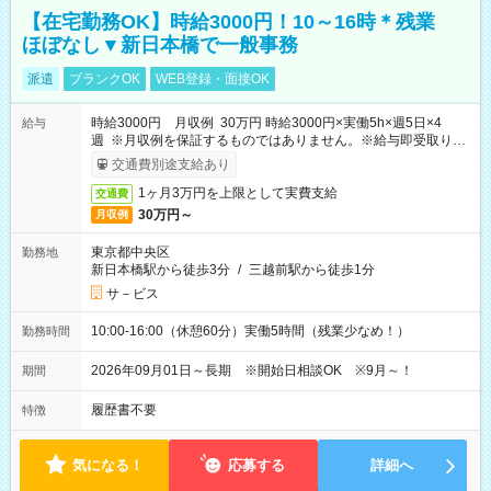
【在宅勤務OK】時給3000円！10～16時＊残業
ほぼなし▼新日本橋で一般事務
派遣
ブランクOK
WEB登録・面接OK
時給3000円 月収例 30万円 時給3000円×実働5h×週5日×4
給与
週 ※月収例を保証するものではありません。※給与即受取りサ
ービス利用可（利用条件有）
交通費別途支給あり
1ヶ月3万円を上限として実費支給
交通費
30万円～
月収例
東京都中央区
勤務地
新日本橋駅から徒歩3分
/
三越前駅から徒歩1分
サ－ビス
10:00-16:00（休憩60分）実働5時間（残業少なめ！）
勤務時間
2026年09月01日～長期 ※開始日相談OK ※9月～！
期間
履歴書不要
特徴
気になる！
応募する
詳細へ