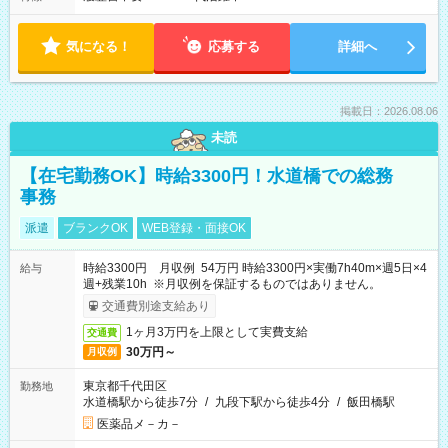
気になる！
応募する
詳細へ
掲載日：2026.08.06
未読
【在宅勤務OK】時給3300円！水道橋での総務
事務
派遣
ブランクOK
WEB登録・面接OK
時給3300円 月収例 54万円 時給3300円×実働7h40m×週5日×4
給与
週+残業10h ※月収例を保証するものではありません。
交通費別途支給あり
1ヶ月3万円を上限として実費支給
交通費
30万円～
月収例
東京都千代田区
勤務地
水道橋駅から徒歩7分
/
九段下駅から徒歩4分
/
飯田橋駅
医薬品メ－カ－