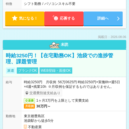
シフト勤務
/
パソコンスキル不要
特徴
気になる！
応募する
詳細へ
掲載日：2026.08.06
未読
時給3250円！【在宅勤務OK】池袋での進捗管
理、課題管理
派遣
ブランクOK
WEB登録・面接OK
時給3250円 月収例 56万0625円 時給3250円×実働8h×週5日
給与
×4週+残業10h ※月収例を保証するものではありません。
交通費別途支給あり
1ヶ月3万円を上限として実費支給
交通費
30万円～
月収例
東京都豊島区
勤務地
池袋駅から徒歩5分
不動産業