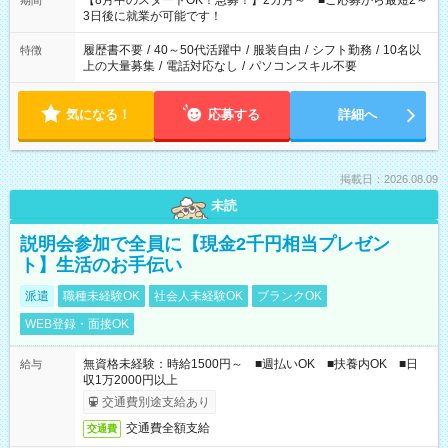
【8月中のスタートOK！急募！】2カ月～ ■ご応募から最短2～
期間
ね。 ※Wワーク希望の方へ 今ご覧のお仕事で希望する勤務時間
3日後に就業が可能です！
と、もう1つのお仕事の勤務時間。 合計で週40時間を超える場
合は応募できません。
履歴書不要
/
40～50代活躍中
/
服装自由
/
シフト勤務
/
10名以
特徴
上の大量募集
/
電話対応なし
/
パソコンスキル不要
気になる！
応募する
詳細へ
掲載日：2026.08.09
未読
説明会参加で全員に【現金2千円相当プレゼン
ト】生活のお手伝い
派遣
職種未経験OK
社会人未経験OK
ブランクOK
WEB登録・面接OK
無資格未経験：時給1500円～ ■週払いOK ■扶養内OK ■日
給与
収1万2000円以上
交通費別途支給あり
交通費全額支給
交通費