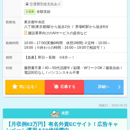
交通費別途支給あり
全額支給
交通費
東京都中央区
勤務地
八丁堀(東京都)駅から徒歩2分
/
茅場町駅から徒歩6分
建設業界向けのAIサービスの提供など
10:00～17:00(実働6時間 休憩1時間) ※定時：10:00～
勤務時間
19:00（※終わりの時間：16:00～19:00で相談可！）
【急募】即日～長期 ※8月～！
期間
履歴書不要
/
40～50代活躍中
/
副業・WワークOK
/
服装自由
/
特徴
電話対応なし
/
パソコンスキル不要
気になる！
応募する
詳細へ
掲載日：2026.08.03
未読
【月収例63万円】有名外資ECサイト！広告キャ