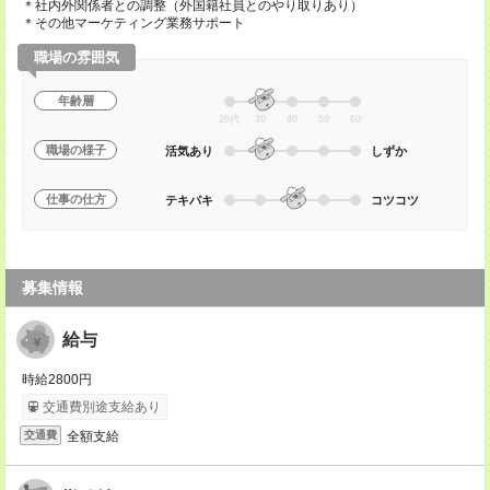
＊社内外関係者との調整（外国籍社員とのやり取りあり）
＊その他マーケティング業務サポート
職場の雰囲気
年齢層
20代
30
40
50
60
職場の様子
活気あり
しずか
仕事の仕方
テキパキ
コツコツ
募集情報
給与
時給2800円
交通費別途支給あり
全額支給
交通費