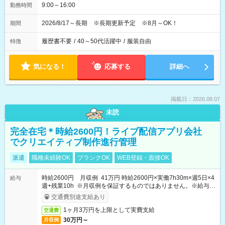
9:00～16:00
勤務時間
2026/8/17～長期 ※長期更新予定 ※8月～OK！
期間
履歴書不要
/
40～50代活躍中
/
服装自由
特徴
気になる！
応募する
詳細へ
掲載日：2026.08.07
未読
完全在宅＊時給2600円！ライブ配信アプリ会社
でクリエイティブ制作進行管理
派遣
職種未経験OK
ブランクOK
WEB登録・面接OK
時給2600円 月収例 41万円 時給2600円×実働7h30m×週5日×4
給与
週+残業10h ※月収例を保証するものではありません。※給与即
受取りサービス利用可（利用条件有）
交通費別途支給あり
1ヶ月3万円を上限として実費支給
交通費
30万円～
月収例