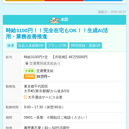
掲載日：2026.08.07
未読
時給3100円！！完全在宅もOK！！生成AI活
用・業務改善推進
派遣
社会人未経験OK
ブランクOK
WEB登録・面接OK
時給3100円+交 【月収例】46万5000円
給与
交通費別途支給あり
交通費支給
交通費
30万円～
月収例
東京都千代田区
勤務地
大手町(東京都)駅から徒歩5分
大手通信サービス企業
9:00～17:30（休憩:60分）
勤務時間
09/01～長期 ※開始日ご相談ください！
期間
履歴書不要
/
40～50代活躍中
特徴