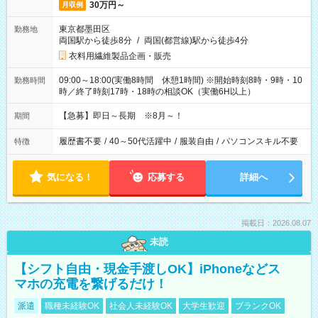
30万円～
月収例
東京都墨田区
勤務地
両国駅から徒歩8分
/
両国(都営線)駅から徒歩4分
衣料用繊維製品企画・販売
09:00～18:00(実働8時間 休憩1時間) ※開始時刻8時・9時・10
勤務時間
時／終了時刻17時・18時の相談OK（実働6H以上）
【急募】即日～長期 ※8月～！
期間
履歴書不要
/
40～50代活躍中
/
服装自由
/
パソコンスキル不要
特徴
気になる！
応募する
詳細へ
掲載日：2026.08.07
未読
【シフト自由・現金手渡しOK】iPhoneなどス
マホの充電を繋げるだけ！
派遣
職種未経験OK
社会人未経験OK
大学生歓迎
ブランクOK