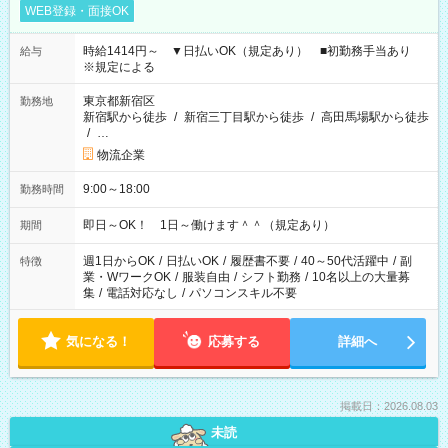
WEB登録・面接OK
時給1414円～ ▼日払いOK（規定あり） ■初勤務手当あり
給与
※規定による
東京都新宿区
勤務地
新宿駅から徒歩
/
新宿三丁目駅から徒歩
/
高田馬場駅から徒歩
/
…
物流企業
9:00～18:00
勤務時間
即日～OK！ 1日～働けます＾＾（規定あり）
期間
週1日からOK
/
日払いOK
/
履歴書不要
/
40～50代活躍中
/
副
特徴
業・WワークOK
/
服装自由
/
シフト勤務
/
10名以上の大量募
集
/
電話対応なし
/
パソコンスキル不要
気になる！
応募する
詳細へ
掲載日：2026.08.03
未読