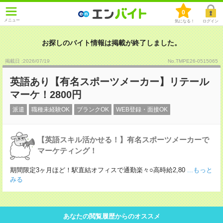
0
メニュー
気になる！
ログイン
お探しのバイト情報は掲載が終了しました。
掲載日 :2026
/
07
/
19
No.TMPE26-0515065
英語あり【有名スポーツメーカー】リテール
マーケ！2800円
派遣
職種未経験OK
ブランクOK
WEB登録・面接OK
【英語スキル活かせる！】有名スポーツメーカーで
マーケティング！
期間限定3ヶ月ほど！駅直結オフィスで通勤楽々○高時給2,80
...もっと
みる
あなたの閲覧履歴からのオススメ