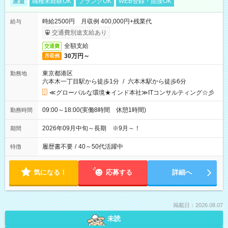
派遣
職種未経験OK
ブランクOK
WEB登録・面接OK
時給2500円 月収例 400,000円+残業代
給与
交通費別途支給あり
全額支給
交通費
30万円～
月収例
東京都港区
勤務地
六本木一丁目駅から徒歩1分
/
六本木駅から徒歩6分
≪グローバルな環境★インド本社≫ITコンサルティング☆彡
09:00～18:00(実働8時間 休憩1時間)
勤務時間
2026年09月中旬～長期 ※9月～！
期間
履歴書不要
/
40～50代活躍中
特徴
気になる！
応募する
詳細へ
掲載日：2026.08.07
未読