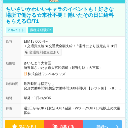
ちいさいかわいいキャラのイベントも！好きな
場所で働ける☆来社不要！働いたその日に給料
もらえる◎/T1
アルバイト
職種未経験OK
日給13,000円～
給与
＋交通費支給 ★交通費全額支給！ ┗案件により規定あり ★日払
いOK！（規定あり） ┗働いたその日に現金GET♪ お仕事後はコ
交通費別途支給あり
ンビニATMから 日払い分を引き落とせます！ 【試用期間】試
用期間なし
さいたま市大宮区
勤務地
埼玉県さいたま市大宮区錦町（最寄り駅：大宮駅）
株式会社ワンベルウッズ
勤務時間は指定なし
勤務時間
変形労働時間制 想定労働時間160時間/月 【シフト例】 ・8：00
～21：00
単発・1日のみOK
期間
週1日からOK / 日払いOK / 副業・WワークOK / 10名以上の大量
特徴
募集
気になる！
応募する
詳細へ