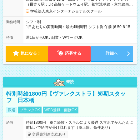
（最寄り駅：JR 高輪ゲートウェイ駅、都営浅草線・京急線泉岳
寺駅）
学校法人東京インターナショナルスクール
シフト制
勤務時間
1日あたりの実働時間：最大4時間/日 シフト例 午前 (6:50-8:15)
午後 (15:00-16:30)
週1日からOK / 副業・WワークOK
特徴
気になる！
応募する
詳細へ
未読
特別時給1800円【ヴァレクストラ】短期スタッ
フ 日本橋
派遣
ブランクOK
WEB登録・面接OK
時給1800円 ※ご経験・スキルにより優遇 スマホでかんたんに
給与
前払いで給与が受け取れます（※上限、条件あり）
交通費別途支給あり