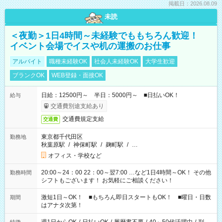
掲載日：2026.08.09
未読
＜夜勤＞1日4時間～未経験でももちろん歓迎！
イベント会場でイスや机の運搬のお仕事
アルバイト
職種未経験OK
社会人未経験OK
大学生歓迎
ブランクOK
WEB登録・面接OK
日給：12500円～ 半日：5000円～ ■日払いOK！
給与
交通費別途支給あり
交通費規定支給
交通費
東京都千代田区
勤務地
秋葉原駅
/
神保町駅
/
麹町駅
/
…
オフィス・学校など
20:00～24：00 22：00～翌7:00 …など1日4時間～OK！ その他
勤務時間
シフトもございます！ お気軽にご相談ください！
激短1日～OK！ ■もちろん即日スタートもOK！ ■曜日・日数
期間
はアナタ次第！