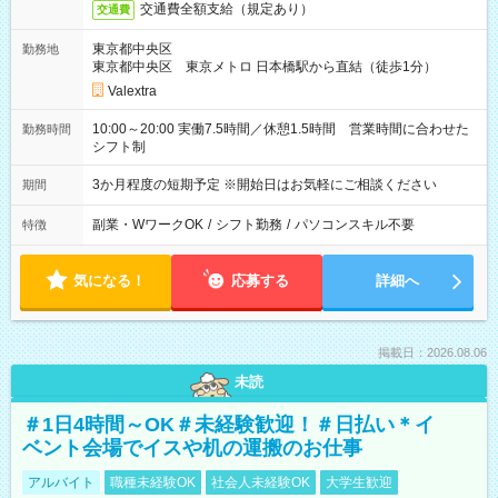
交通費全額支給（規定あり）
交通費
東京都中央区
勤務地
東京都中央区 東京メトロ 日本橋駅から直結（徒歩1分）
Valextra
10:00～20:00 実働7.5時間／休憩1.5時間 営業時間に合わせた
勤務時間
シフト制
3か月程度の短期予定 ※開始日はお気軽にご相談ください
期間
副業・WワークOK
/
シフト勤務
/
パソコンスキル不要
特徴
気になる！
応募する
詳細へ
掲載日：2026.08.06
未読
＃1日4時間～OK＃未経験歓迎！＃日払い＊イ
ベント会場でイスや机の運搬のお仕事
アルバイト
職種未経験OK
社会人未経験OK
大学生歓迎