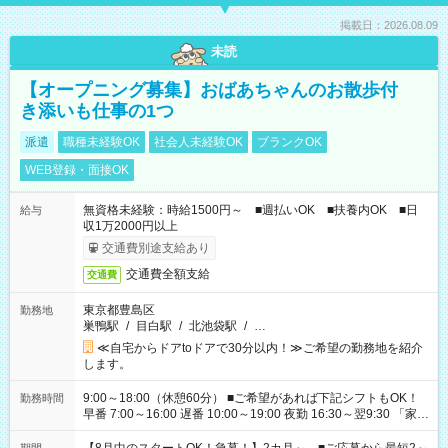
掲載日：2026.08.09
未読
【オープニング募集】おばあちゃんのお散歩付
き添いも仕事の1つ
派遣
職種未経験OK
社会人未経験OK
ブランクOK
WEB登録・面接OK
無資格未経験：時給1500円～ ■週払いOK ■扶養内OK ■日
給与
収1万2000円以上
交通費別途支給あり
交通費全額支給
交通費
東京都豊島区
勤務地
巣鴨駅
/
目白駅
/
北池袋駅
/
…
≪自宅からドアtoドアで30分以内！≫ご希望の勤務地を紹介
します。
9:00～18:00（休憩60分） ■ご希望があれば下記シフトもOK！
勤務時間
早番 7:00～16:00 遅番 10:00～19:00 夜勤 16:30～翌9:30 「家族
と休みを合わせたい」 「余裕を持って夕飯の準備がしたい」
「できれば残業はしたくない」 など、ご希望を教えてください