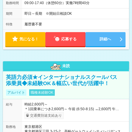
09:00-17:40（休憩60分）実働7時間40分
勤務時間
即日～長期 ※開始日相談OK
期間
履歴書不要
特徴
気になる！
応募する
詳細へ
未読
英語力必須★インターナショナルスクールバス
添乗員◆未経験OK＆幅広い世代が活躍中！
アルバイト
職種未経験OK
時給2,600円～
給与
＊1回乗車につき2,600円～ 午前 (6:50-8:15) →2,600円 午
後 (15:00-16:30) →2,600円 【試用期間】試用期間あり 試用期間
交通費別途支給あり
の長さ：1週間 雇用形態、給与は本採用時と同じです。
東京都港区
勤務地
東京都港区三田 3-15-2 高輪ゲートウェイシティレジデンス