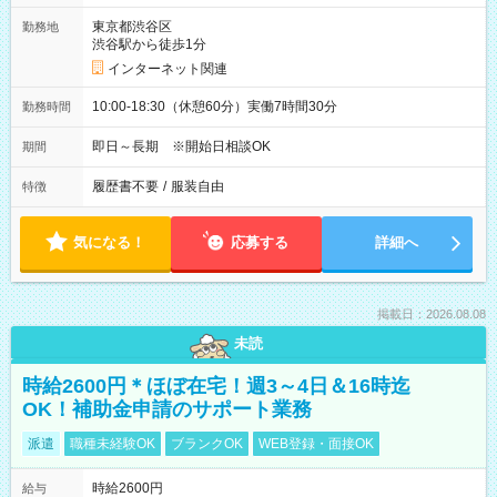
東京都渋谷区
勤務地
渋谷駅から徒歩1分
インターネット関連
10:00-18:30（休憩60分）実働7時間30分
勤務時間
即日～長期 ※開始日相談OK
期間
履歴書不要
/
服装自由
特徴
気になる！
応募する
詳細へ
掲載日：2026.08.08
未読
時給2600円＊ほぼ在宅！週3～4日＆16時迄
OK！補助金申請のサポート業務
派遣
職種未経験OK
ブランクOK
WEB登録・面接OK
時給2600円
給与