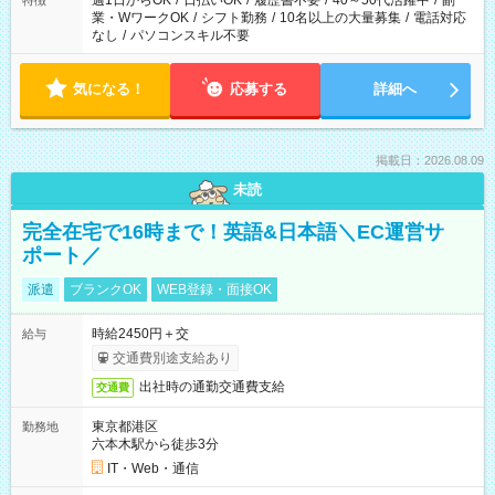
週1日からOK
/
日払いOK
/
履歴書不要
/
40～50代活躍中
/
副
特徴
業・WワークOK
/
シフト勤務
/
10名以上の大量募集
/
電話対応
なし
/
パソコンスキル不要
気になる！
応募する
詳細へ
掲載日：2026.08.09
未読
完全在宅で16時まで！英語&日本語＼EC運営サ
ポート／
派遣
ブランクOK
WEB登録・面接OK
時給2450円＋交
給与
交通費別途支給あり
出社時の通勤交通費支給
交通費
東京都港区
勤務地
六本木駅から徒歩3分
IT・Web・通信