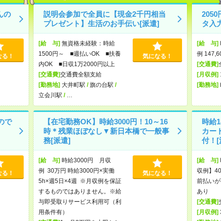
んの
説明会参加で全員に【現金2千円相当
20
プレゼント】生活のお手伝い[派遣]
タ入
[給 与]
無資格未経験：時給
[給 与]
1500円～ ■週払いOK ■扶養
例 147,
なる！
気になる！
内OK ■日収1万2000円以上
[交通費]
[交通費]
交通費全額支給
[月収例]
[勤務地]
大井町駅
/
旗の台駅
/
[勤務地]
立会川駅
/
…
ので
【在宅勤務OK】時給3000円！10～16
時給1
時＊残業ほぼなし▼新日本橋で一般事
カー
務[派遣]
付！[
[給 与]
時給3000円 月収
[給 与]
例 30万円 時給3000円×実働
収例】40
なる！
気になる！
5h×週5日×4週 ※月収例を保証
前払いが
するものではありません。※給
あり
与即受取りサービス利用可（利
[交通費]
用条件有）
[月収例]