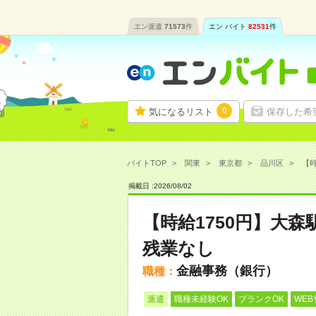
エン派遣
71573
件
エン バイト
82531
件
0
気になるリスト
保存した希
バイトTOP
関東
東京都
品川区
【時
掲載日 :
2026
/
08
/
02
【時給1750円】大
残業なし
金融事務（銀行）
職種：
派遣
職種未経験OK
ブランクOK
WEB