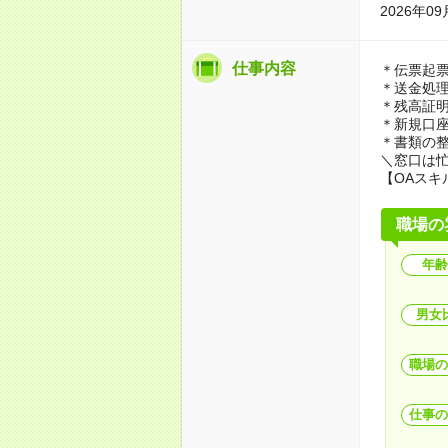
2026年
仕事内容
＊伝票起
＊送金処
＊残高証
＊新規口
＊書類の
＼窓口は
【OAスキ
職場の
年齢
男女
職場の
仕事の