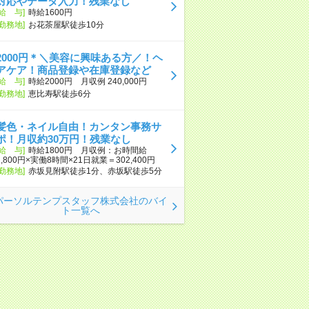
対応やデータ入力！残業なし
[給 与]
時給1600円
[勤務地]
お花茶屋駅徒歩10分
2000円＊＼美容に興味ある方／！ヘ
アケア！商品登録や在庫登録など
[給 与]
時給2000円 月収例 240,000円
[勤務地]
恵比寿駅徒歩6分
髪色・ネイル自由！カンタン事務サ
ポ！月収約30万円！残業なし
[給 与]
時給1800円 月収例：お時間給
1,800円×実働8時間×21日就業＝302,400円
[勤務地]
赤坂見附駅徒歩1分、赤坂駅徒歩5分
パーソルテンプスタッフ株式会社のバイ
ト一覧へ