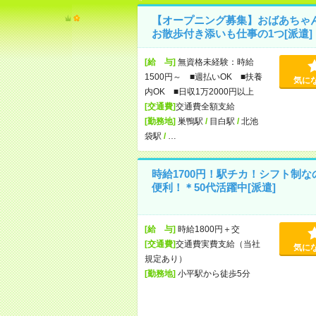
【オープニング募集】おばあちゃ
お散歩付き添いも仕事の1つ[派遣]
[給 与]
無資格未経験：時給
1500円～ ■週払いOK ■扶養
気に
内OK ■日収1万2000円以上
[交通費]
交通費全額支給
[勤務地]
巣鴨駅
/
目白駅
/
北池
袋駅
/
…
時給1700円！駅チカ！シフト制な
便利！＊50代活躍中[派遣]
[給 与]
時給1800円＋交
[交通費]
交通費実費支給（当社
気に
規定あり）
[勤務地]
小平駅から徒歩5分