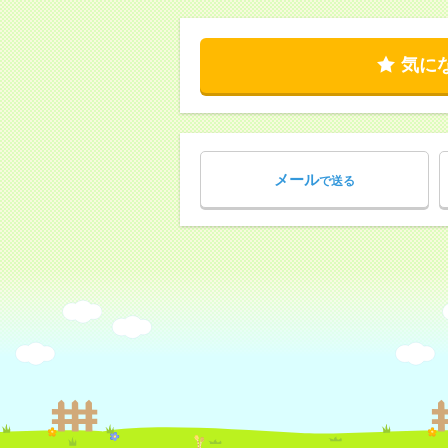
気に
メール
で送る