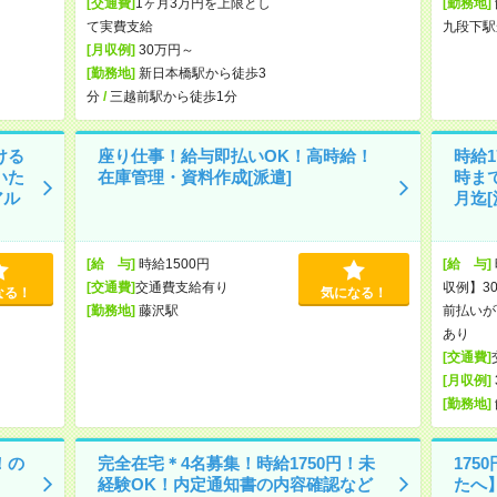
[交通費]
1ヶ月3万円を上限とし
[勤務地]
て実費支給
九段下駅
[月収例]
30万円～
[勤務地]
新日本橋駅から徒歩3
分
/
三越前駅から徒歩1分
ける
座り仕事！給与即払いOK！高時給！
時給1
いた
在庫管理・資料作成[派遣]
時ま
アル
月迄[
[給 与]
時給1500円
[給 与]
[交通費]
交通費支給有り
収例】30
なる！
気になる！
[勤務地]
藤沢駅
前払いが
あり
[交通費]
[月収例]
[勤務地]
！の
完全在宅＊4名募集！時給1750円！未
17
経験OK！内定通知書の内容確認など
たへ