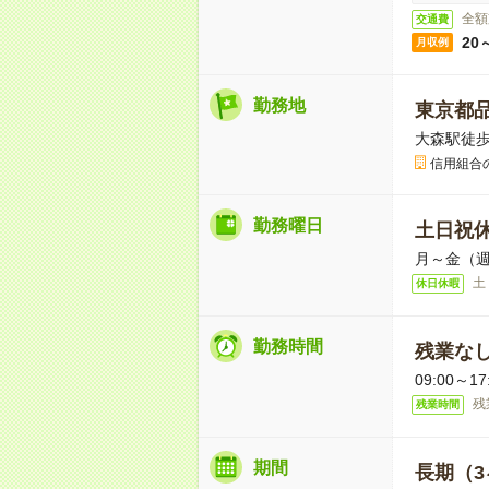
全額
交通費
20
月収例
勤務地
東京都
大森駅徒歩
信用組合
勤務曜日
土日祝
月～金（週
土
休日休暇
勤務時間
残業な
09:00～
残
残業時間
期間
長期（3