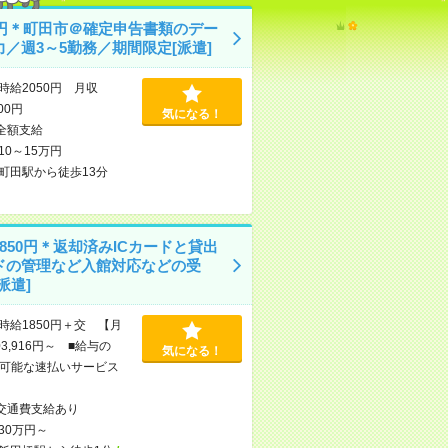
50円＊町田市＠確定申告書類のデー
力／週3～5勤務／期間限定[派遣]
時給2050円 月収
600円
気になる！
全額支給
10～15万円
町田駅から徒歩13分
850円＊返却済みICカードと貸出
ドの管理など入館対応などの受
派遣]
時給1850円＋交 【月
3,916円～ ■給与の
気になる！
可能な速払いサービス
交通費支給あり
30万円～