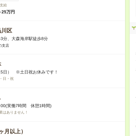
支給
～25万円
品川区
3分、大森海岸駅徒歩8分
の支店
休
5日） ※土日祝お休みです！
・日・祝
し
17:00(実働7時間 休憩1時間)
業はありません！
ヶ月以上）