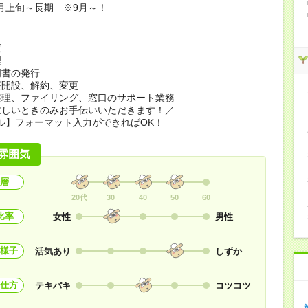
09月上旬～長期 ※9月～！
票
理
明書の発行
座開設、解約、変更
整理、ファイリング、窓口のサポート業務
忙しいときのみお手伝いいただきます！／
ル】フォーマット入力ができればOK！
雰囲気
層
20代
30
40
50
60
比率
女性
男性
様子
活気あり
しずか
仕方
テキパキ
コツコツ