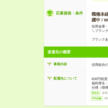
応募資格・条件
職種未経験
躍中 /
信用金庫
＼ブラン
ブランクあ
派遣先の概要
事業内容
信用組合
配属先について
600円程
福利厚生
分煙（喫煙
女性
男女比
4
平均年齢