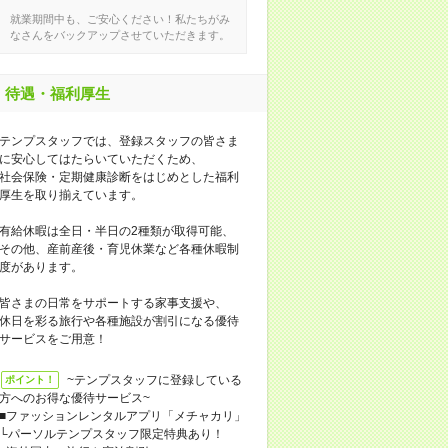
就業期間中も、ご安心ください！私たちがみ
なさんをバックアップさせていただきます。
待遇・福利厚生
テンプスタッフでは、登録スタッフの皆さま
に安心してはたらいていただくため、
社会保険・定期健康診断をはじめとした福利
厚生を取り揃えています。
有給休暇は全日・半日の2種類が取得可能、
その他、産前産後・育児休業など各種休暇制
度があります。
皆さまの日常をサポートする家事支援や、
休日を彩る旅行や各種施設が割引になる優待
サービスをご用意！
~テンプスタッフに登録している
ポイント！
方へのお得な優待サービス~
■ファッションレンタルアプリ「メチャカリ」
└パーソルテンプスタッフ限定特典あり！