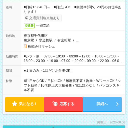
■日給16,840円～ ■日払いOK ■実働3時間5,120円のお仕事あ
給与
ります！
交通費別途支給あり
一部支給
交通費
東京都千代田区
勤務地
東京駅
/
水道橋駅
/
有楽町駅
/
…
株式会社マッシュ
■シフト例 ・07:00～19:30 ・09:00～12:00 ・10:00～17:00 ・
勤務時間
18:00～23:00 ・19:00～07:00 ・20:00～09:00 ・22:00～06:00
etc ★最短で3時間で5,120円のお仕事から 15時間で2万円近く稼
げるお仕事も！ ご希望のお時間に合わせてご紹介！ ※シフトは
■１日のみ・1回だけお仕事OK！
期間
現場によって異なります。 ※勿論、休憩時間はあるのでご安心
ください！
週1日からOK
/
日払いOK
/
履歴書不要
/
副業・WワークOK
/
シ
特徴
フト勤務
/
10名以上の大量募集
/
電話対応なし
/
パソコンスキ
ル不要
気になる！
応募する
詳細へ
掲載日：2026.08.06