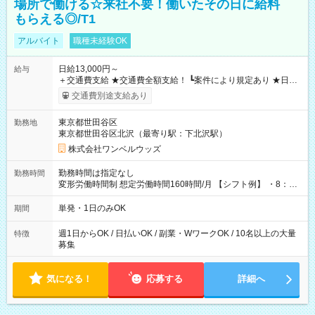
場所で働ける☆来社不要！働いたその日に給料
もらえる◎/T1
アルバイト
職種未経験OK
日給13,000円～
給与
＋交通費支給 ★交通費全額支給！ ┗案件により規定あり ★日払
いOK！（規定あり） ┗働いたその日に現金GET♪ お仕事後はコ
交通費別途支給あり
ンビニATMから 日払い分を引き落とせます！ 【試用期間】試
用期間なし
東京都世田谷区
勤務地
東京都世田谷区北沢（最寄り駅：下北沢駅）
株式会社ワンベルウッズ
勤務時間は指定なし
勤務時間
変形労働時間制 想定労働時間160時間/月 【シフト例】 ・8：00
～21：00
単発・1日のみOK
期間
週1日からOK / 日払いOK / 副業・WワークOK / 10名以上の大量
特徴
募集
気になる！
応募する
詳細へ