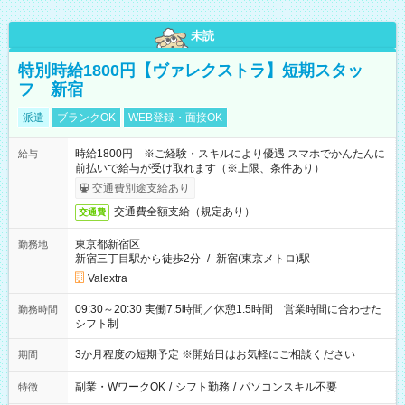
未読
特別時給1800円【ヴァレクストラ】短期スタッ
フ 新宿
派遣
ブランクOK
WEB登録・面接OK
時給1800円 ※ご経験・スキルにより優遇 スマホでかんたんに
給与
前払いで給与が受け取れます（※上限、条件あり）
交通費別途支給あり
交通費全額支給（規定あり）
交通費
東京都新宿区
勤務地
新宿三丁目駅から徒歩2分
/
新宿(東京メトロ)駅
Valextra
09:30～20:30 実働7.5時間／休憩1.5時間 営業時間に合わせた
勤務時間
シフト制
3か月程度の短期予定 ※開始日はお気軽にご相談ください
期間
副業・WワークOK
/
シフト勤務
/
パソコンスキル不要
特徴