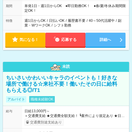
の希望OK
単発1日・週1日からOK ●即日勤務OK！ ●春/夏/冬休み期間限
期間
定OK！
週1日からOK
/
日払いOK
/
履歴書不要
/
40～50代活躍中
/
副
特徴
業・WワークOK
/
シフト勤務
気になる！
応募する
詳細へ
未読
ちいさいかわいいキャラのイベントも！好きな
場所で働ける☆来社不要！働いたその日に給料
もらえる◎/T1
アルバイト
職種未経験OK
日給13,000円～
給与
＋交通費支給 ★交通費全額支給！ ┗案件により規定あり ★日払
いOK！（規定あり） ┗働いたその日に現金GET♪ お仕事後はコ
交通費別途支給あり
ンビニATMから 日払い分を引き落とせます！ 【試用期間】試
用期間なし