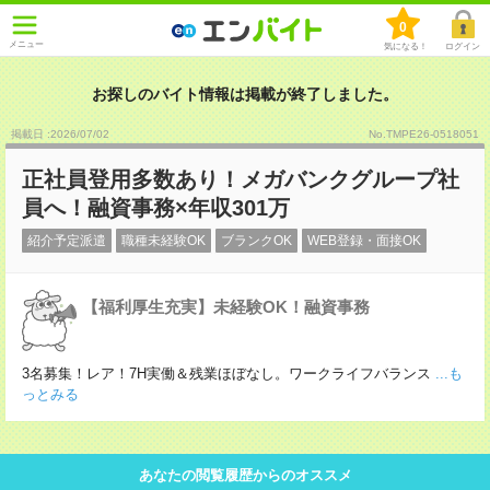
0
メニュー
気になる！
ログイン
お探しのバイト情報は掲載が終了しました。
掲載日 :2026
/
07
/
02
No.TMPE26-0518051
正社員登用多数あり！メガバンクグループ社
員へ！融資事務×年収301万
紹介予定派遣
職種未経験OK
ブランクOK
WEB登録・面接OK
【福利厚生充実】未経験OK！融資事務
3名募集！レア！7H実働＆残業ほぼなし。ワークライフバランス
...も
っとみる
あなたの閲覧履歴からのオススメ