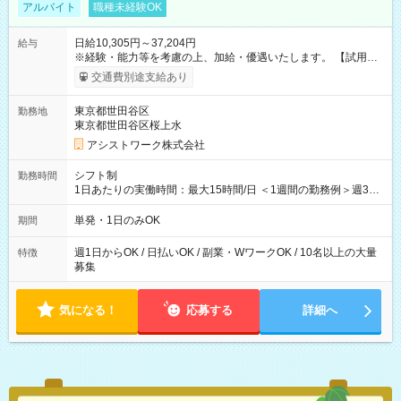
アルバイト
職種未経験OK
日給10,305円～37,204円
給与
※経験・能力等を考慮の上、加給・優遇いたします。 【試用期
間】試用期間なし
交通費別途支給あり
東京都世田谷区
勤務地
東京都世田谷区桜上水
アシストワーク株式会社
シフト制
勤務時間
1日あたりの実働時間：最大15時間/日 ＜1週間の勤務例＞週3回
勤務 勤務：月・水・金 休み：火・木・土・日 好きな時にお仕事
可能です！ ※1日あたりの最大実働時間は日勤、夜勤共に勤務し
単発・1日のみOK
期間
た時間になります。
週1日からOK / 日払いOK / 副業・WワークOK / 10名以上の大量
特徴
募集
気になる！
応募する
詳細へ