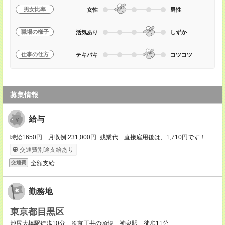
男女比率
女性
男性
職場の様子
活気あり
しずか
仕事の仕方
テキパキ
コツコツ
募集情報
給与
時給1650円 月収例 231,000円+残業代 直接雇用後は、1,710円です！
交通費別途支給あり
全額支給
交通費
勤務地
東京都目黒区
池尻大橋駅徒歩10分 ※京王井の頭線 神泉駅 徒歩11分