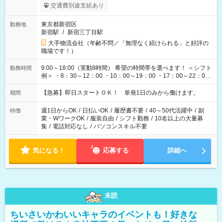
交通費別途支給あり
東京都新宿区
勤務地
新宿駅
/
新宿三丁目駅
大手物流会社（年齢不問／「無理なく続けられる」と好評の
職場です！）
9:00～18:00（実動8時間） 希望の時間帯を選べます！ ＜シフト
勤務時間
例＞ ・8：30～12：00 ・10：00～19：00 ・17：00～22：00
・13：00～22：00 ・22：00～翌6：00 など
【急募】即日スタートＯＫ！ 単発1日のみから働けます。
期間
週1日からOK
/
日払いOK
/
履歴書不要
/
40～50代活躍中
/
副
特徴
業・WワークOK
/
服装自由
/
シフト勤務
/
10名以上の大量募
集
/
電話対応なし
/
パソコンスキル不要
気になる！
応募する
詳細へ
未読
ちいさいかわいいキャラのイベントも！好きな