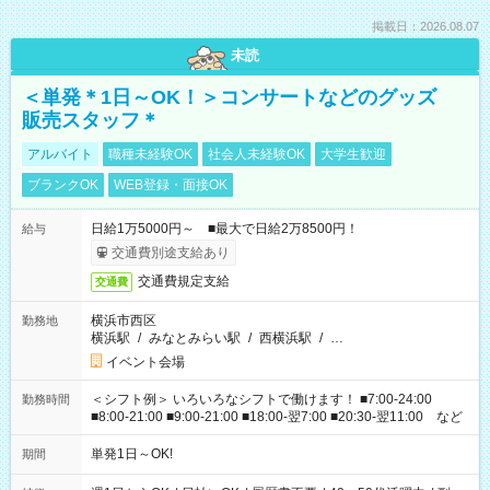
掲載日：2026.08.07
未読
＜単発＊1日～OK！＞コンサートなどのグッズ
販売スタッフ＊
アルバイト
職種未経験OK
社会人未経験OK
大学生歓迎
ブランクOK
WEB登録・面接OK
日給1万5000円～ ■最大で日給2万8500円！
給与
交通費別途支給あり
交通費規定支給
交通費
横浜市西区
勤務地
横浜駅
/
みなとみらい駅
/
西横浜駅
/
…
イベント会場
＜シフト例＞ いろいろなシフトで働けます！ ■7:00-24:00
勤務時間
■8:00-21:00 ■9:00-21:00 ■18:00-翌7:00 ■20:30-翌11:00 など
単発1日～OK!
期間