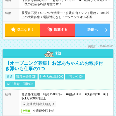
【現在も積極採用中！急募！】2カ月～ ■ご応募から最短2～3
期間
の方へ 今ご覧のお仕事で希望する勤務時間と、もう1つのお仕事
日後の就業も相談可能です！
の勤務時間。 合計で週40時間を超える場合は応募できません。
履歴書不要
/
40～50代活躍中
/
服装自由
/
シフト勤務
/
10名以
特徴
上の大量募集
/
電話対応なし
/
パソコンスキル不要
気になる！
応募する
詳細へ
掲載日：2026.08.08
未読
【オープニング募集】おばあちゃんのお散歩付
き添いも仕事の1つ
派遣
職種未経験OK
社会人未経験OK
ブランクOK
WEB登録・面接OK
無資格未経験：時給1500円～ ■週払いOK ■扶養内OK ■日
給与
収1万2000円以上
交通費別途支給あり
交通費全額支給
交通費