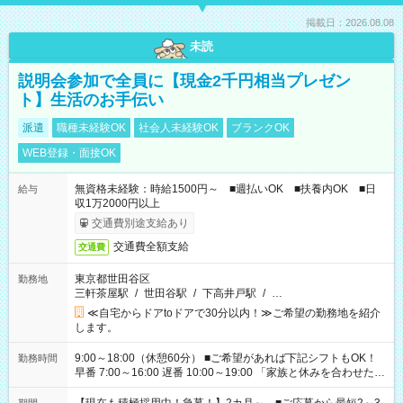
掲載日：2026.08.08
未読
説明会参加で全員に【現金2千円相当プレゼン
ト】生活のお手伝い
派遣
職種未経験OK
社会人未経験OK
ブランクOK
WEB登録・面接OK
無資格未経験：時給1500円～ ■週払いOK ■扶養内OK ■日
給与
収1万2000円以上
交通費別途支給あり
交通費全額支給
交通費
東京都世田谷区
勤務地
三軒茶屋駅
/
世田谷駅
/
下高井戸駅
/
…
≪自宅からドアtoドアで30分以内！≫ご希望の勤務地を紹介
します。
9:00～18:00（休憩60分） ■ご希望があれば下記シフトもOK！
勤務時間
早番 7:00～16:00 遅番 10:00～19:00 「家族と休みを合わせた
い」 「余裕を持って夕飯の準備がしたい」 「できれば残業はし
たくない」 など、ご希望を教えてくださいね。 ※Wワーク希望