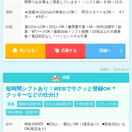
間帯でお仕事をご用意しています！ ＜シフト例＞ 8:30～12:00
17:00～22:00 13:00～22:00 22:00～翌6:00 など
≪急募≫1日のみの単発からOK！ 即日スタートもOK！ ＃7
期間
月～ ＃8月～
週1日からOK
/
日払いOK
/
履歴書不要
/
40～50代活躍中
/
副
特徴
業・WワークOK
/
服装自由
/
シフト勤務
/
10名以上の大量募
集
/
電話対応なし
/
パソコンスキル不要
気になる！
応募する
詳細へ
掲載日：2026.08.07
未読
短時間シフトあり！WEBでサクッと登録OK＊
クッキーなどの仕分け
派遣
職種未経験OK
社会人未経験OK
大学生歓迎
ブランクOK
WEB登録・面接OK
時給1500円 ■日払い・週払いOK！(規定あり) ■現金日払いも
給与
OK(規定あり)