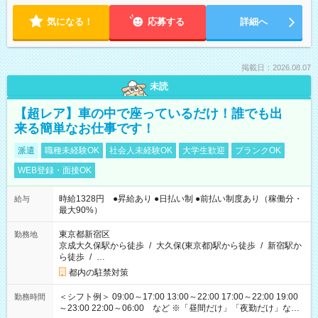
気になる！
応募する
詳細へ
掲載日：2026.08.07
未読
【超レア】車の中で座っているだけ！誰でも出
来る簡単なお仕事です！
派遣
職種未経験OK
社会人未経験OK
大学生歓迎
ブランクOK
WEB登録・面接OK
時給1328円 ●昇給あり ●日払い制 ●前払い制度あり（稼働分・
給与
最大90%）
東京都新宿区
勤務地
京成大久保駅から徒歩
/
大久保(東京都)駅から徒歩
/
新宿駅か
ら徒歩
/
…
都内の駐禁対策
＜シフト例＞ 09:00～17:00 13:00～22:00 17:00～22:00 19:00
勤務時間
～23:00 22:00～06:00 など ※「昼間だけ」「夜勤だけ」など