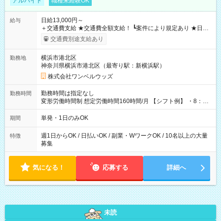
アルバイト
職種未経験OK
日給13,000円～
給与
＋交通費支給 ★交通費全額支給！ ┗案件により規定あり ★日払
いOK！（規定あり） ┗働いたその日に現金GET♪ お仕事後はコ
交通費別途支給あり
ンビニATMから 日払い分を引き落とせます！ 【試用期間】試
用期間なし
横浜市港北区
勤務地
神奈川県横浜市港北区（最寄り駅：新横浜駅）
株式会社ワンベルウッズ
勤務時間は指定なし
勤務時間
変形労働時間制 想定労働時間160時間/月 【シフト例】 ・8：00
～21：00
単発・1日のみOK
期間
週1日からOK / 日払いOK / 副業・WワークOK / 10名以上の大量
特徴
募集
気になる！
応募する
詳細へ
未読