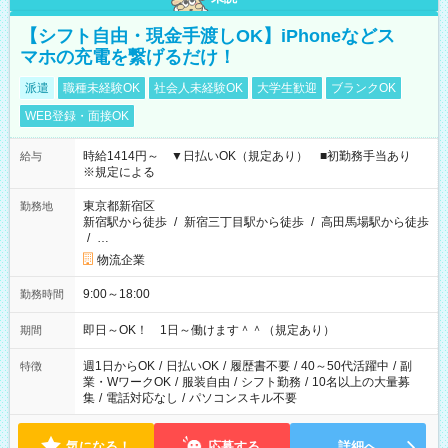
【シフト自由・現金手渡しOK】iPhoneなどス
マホの充電を繋げるだけ！
派遣
職種未経験OK
社会人未経験OK
大学生歓迎
ブランクOK
WEB登録・面接OK
時給1414円～ ▼日払いOK（規定あり） ■初勤務手当あり
給与
※規定による
東京都新宿区
勤務地
新宿駅から徒歩
/
新宿三丁目駅から徒歩
/
高田馬場駅から徒歩
/
…
物流企業
9:00～18:00
勤務時間
即日～OK！ 1日～働けます＾＾（規定あり）
期間
週1日からOK
/
日払いOK
/
履歴書不要
/
40～50代活躍中
/
副
特徴
業・WワークOK
/
服装自由
/
シフト勤務
/
10名以上の大量募
集
/
電話対応なし
/
パソコンスキル不要
気になる！
応募する
詳細へ