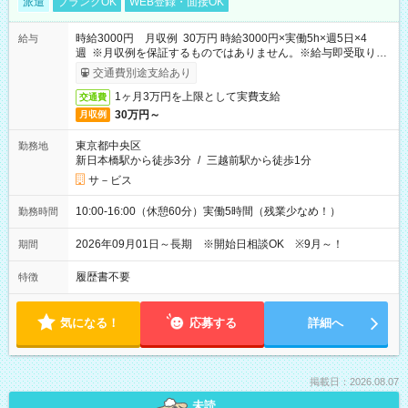
派遣
ブランクOK
WEB登録・面接OK
時給3000円 月収例 30万円 時給3000円×実働5h×週5日×4
給与
週 ※月収例を保証するものではありません。※給与即受取りサ
ービス利用可（利用条件有）
交通費別途支給あり
1ヶ月3万円を上限として実費支給
交通費
30万円～
月収例
東京都中央区
勤務地
新日本橋駅から徒歩3分
/
三越前駅から徒歩1分
サ－ビス
10:00-16:00（休憩60分）実働5時間（残業少なめ！）
勤務時間
2026年09月01日～長期 ※開始日相談OK ※9月～！
期間
履歴書不要
特徴
気になる！
応募する
詳細へ
掲載日：2026.08.07
未読