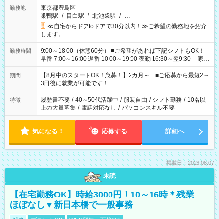
東京都豊島区
勤務地
巣鴨駅
/
目白駅
/
北池袋駅
/
…
≪自宅からドアtoドアで30分以内！≫ご希望の勤務地を紹介
します。
9:00～18:00（休憩60分） ■ご希望があれば下記シフトもOK！
勤務時間
早番 7:00～16:00 遅番 10:00～19:00 夜勤 16:30～翌9:30 「家族
と休みを合わせたい」 「余裕を持って夕飯の準備がしたい」
「できれば残業はしたくない」 など、ご希望を教えてください
【8月中のスタートOK！急募！】2カ月～ ■ご応募から最短2～
期間
ね。 ※Wワーク希望の方へ 今ご覧のお仕事で希望する勤務時間
3日後に就業が可能です！
と、もう1つのお仕事の勤務時間。 合計で週40時間を超える場
合は応募できません。
履歴書不要
/
40～50代活躍中
/
服装自由
/
シフト勤務
/
10名以
特徴
上の大量募集
/
電話対応なし
/
パソコンスキル不要
気になる！
応募する
詳細へ
掲載日：2026.08.07
未読
【在宅勤務OK】時給3000円！10～16時＊残業
ほぼなし▼新日本橋で一般事務