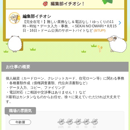
編集部イチオシ
【完全在宅！】難しい業務なし＆電話なし！ゆっくりの11
時～時短＊データ入力・事務、＜SEKAI NO OWARI＊8月15
日・16日＞ドーム公演のサポートバイトなど
(8/7UP!)
お仕事の概要
個人融資（カードローン、クレジットカード、住宅ローン等）に関わる事務
・各種書類作成（債権調査書類、代位弁済書類など）
・データ入力、コピー、ファイリング
・電話対応（ご相談や交渉事はありません！）など
※最初はカンタンなものからお任せ。徐々に覚えていただければ大丈夫で
す。
職場の雰囲気
年齢層
20代
30
40
50
60