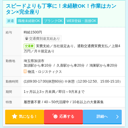
スピードよりも丁寧に！未経験OK！作業はカン
タン×完全座り
派遣
職種未経験OK
ブランクOK
WEB登録・面接OK
時給1500円
給与
交通費別途支給あり
実費支給／当社規定あり。通勤交通費実費支払／上限4
交通費
万円／月※規定あり
埼玉県加須市
勤務地
加須駅から車10分
/
久喜駅から車20分
/
鴻巣駅から車20分
物流・ロジスティクス
(1)09:00-17:00(休憩60分) ※休憩（12:00-12:50、15:00-15:10）
勤務時間
1ヶ月以上3ヶ月未満／即日～9月末まで
期間
履歴書不要
/
40～50代活躍中
/
10名以上の大量募集
特徴
気になる！
応募する
詳細へ