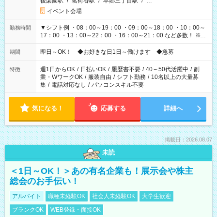
後楽園駅
/
茗荷谷駅
/
本郷三丁目駅
/
…
イベント会場
▼シフト例 ・08：00～19：00 ・09：00～18：00 ・10：00～
勤務時間
17：00 ・13：00～22：00 ・16：00～21：00 など多数！ ※お
仕事により勤務時間が異なります
即日～OK！ ◆お好きな日1日～働けます ◆急募
期間
週1日からOK
/
日払いOK
/
履歴書不要
/
40～50代活躍中
/
副
特徴
業・WワークOK
/
服装自由
/
シフト勤務
/
10名以上の大量募
集
/
電話対応なし
/
パソコンスキル不要
気になる！
応募する
詳細へ
掲載日：2026.08.07
未読
＜1日～OK！＞あの有名企業も！展示会や株主
総会のお手伝い！
アルバイト
職種未経験OK
社会人未経験OK
大学生歓迎
ブランクOK
WEB登録・面接OK