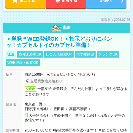
気になる！
応募する
詳細へ
掲載日：2026.07.26
未読
＜単発＊WEB登録OK！＞指示どおりにポン
ッ！カプセルトイのカプセル準備！
派遣
職種未経験OK
社会人未経験OK
大学生歓迎
ブランクOK
WEB登録・面接OK
時給1500円 ■現金日払いもOK（規定あり）
給与
交通費別途支給あり
一部支給 ※登録後、選んだお仕事によって条件が異なる
交通費
ことがあります
東京都日野市
勤務地
日野(東京都)駅
/
豊田駅
/
高幡不動駅
/
…
大手物流会社（年齢不問／「無理なく続けられる」と好評の
職場です！）
9:00～18:00など ■希望の時間帯を選べます！ ▼他にも様々な時
勤務時間