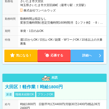
さいたま市大宮区
勤務地
埼玉県さいたま市大宮区錦町（最寄り駅：大宮駅）
株式会社ワンベルウッズ
勤務時間は指定なし
勤務時間
変形労働時間制 想定労働時間160時間/月 【シフト例】 ・8：00
～21：00
単発・1日のみOK
期間
週1日からOK / 日払いOK / 副業・WワークOK / 10名以上の大量
特徴
募集
気になる！
応募する
詳細へ
未読
大田区！軽作業！時給1800円
派遣
職種未経験OK
ブランクOK
時給1800円 日額平均1万4400円/月額30万2400円/残込39万
給与
2400円