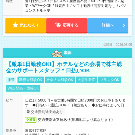
週1日からOK
/
日払いOK
/
履歴書不要
/
40～50代活躍中
/
副
特徴
業・WワークOK
/
服装自由
/
シフト勤務
/
電話対応なし
/
パソ
コンスキル不要
気になる！
応募する
詳細へ
掲載日：2026.08.05
未読
【激単1日勤務OK!】ホテルなどの会場で株主総
会のサポートスタッフ＊日払いOK
派遣
職種未経験OK
社会人未経験OK
大学生歓迎
ブランクOK
WEB登録・面接OK
日給1万5000円～※実働5時間で日給7000円のお仕事もありま
給与
す ◆日払い・週払いOK！（規定あり）◆お仕事によって日給
も異なります
交通費別途支給あり
交通費別途支給あり(勤務地により異なります)
交通費
東京都文京区
勤務地