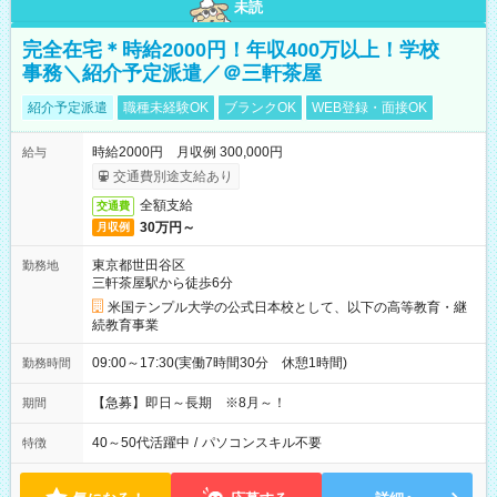
未読
完全在宅＊時給2000円！年収400万以上！学校
事務＼紹介予定派遣／＠三軒茶屋
紹介予定派遣
職種未経験OK
ブランクOK
WEB登録・面接OK
時給2000円 月収例 300,000円
給与
交通費別途支給あり
全額支給
交通費
30万円～
月収例
東京都世田谷区
勤務地
三軒茶屋駅から徒歩6分
米国テンプル大学の公式日本校として、以下の高等教育・継
続教育事業
09:00～17:30(実働7時間30分 休憩1時間)
勤務時間
【急募】即日～長期 ※8月～！
期間
40～50代活躍中
/
パソコンスキル不要
特徴