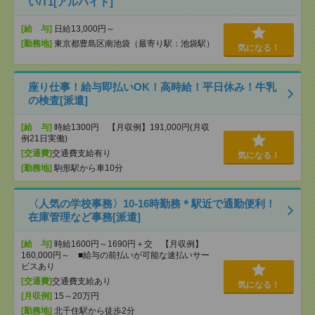
い/T1[アルバイト]
[給 与]
日給13,000円～
[勤務地]
東京都豊島区南池袋（最寄り駅：池袋駅）
気になる！
座り仕事！給与即払いOK！高時給！平日休み！牛乳
の検査[派遣]
[給 与]
時給1300円 【月収例】191,000円(月収
例21日実働)
[交通費]
交通費支給有り
気になる！
[勤務地]
駒形駅から車10分
〈人気の学校事務〉10-16時勤務＊駅近で通勤便利！
在庫管理など事務[派遣]
[給 与]
時給1600円～1690円＋交 【月収例】
160,000円～ ■給与の前払いが可能な速払いサー
ビスあり
[交通費]
交通費支給あり
気になる！
[月収例]
15～20万円
[勤務地]
北千住駅から徒歩2分