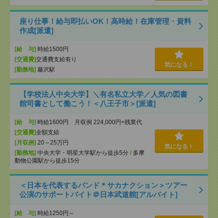
座り仕事！給与即払いOK！高時給！在庫管理・資料
作成[派遣]
[給 与]
時給1500円
[交通費]
交通費支給有り
気になる！
[勤務地]
藤沢駅
【学校法人中央大学】＼有名私立大学／人気の図書
館司書として働こう！＜八王子市＞[派遣]
[給 与]
時給1600円 月収例 224,000円+残業代
[交通費]
全額支給
[月収例]
20～25万円
気になる！
[勤務地]
中央大学・明星大学駅から徒歩5分
/
多摩
動物公園駅から徒歩15分
＜日本を代表するバンド＊サカナクション＞ツアー
公演のサポートバイト＠日本武道館[アルバイト]
[給 与]
時給1250円～