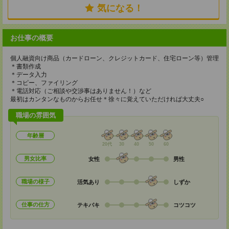
気になる！
お仕事の概要
個人融資向け商品（カードローン、クレジットカード、住宅ローン等）管理
＊書類作成
＊データ入力
＊コピー、ファイリング
＊電話対応（ご相談や交渉事はありません！）など
最初はカンタンなものからお任せ＊徐々に覚えていただければ大丈夫○
職場の雰囲気
年齢層
20代
30
40
50
60
男女比率
女性
男性
職場の様子
活気あり
しずか
仕事の仕方
テキパキ
コツコツ