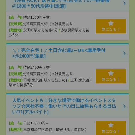
【時短もOK】落ち着いた社団法人での一般事務
@1800＊50代活躍中[派遣]
[給 与]
時給1800円＋交
[交通費]
交通費実費支給（当社規定あり）
気になる！
[勤務地]
永田町駅から徒歩2分
/
赤坂見附駅から徒
歩5分
＼！完全在宅！／土日含む週2～OK<講座受付
>@2400円[派遣]
[給 与]
時給2400円＋交
[交通費]
交通費実費支給（当社規定あり）
気になる！
[勤務地]
田町(東京都)駅から徒歩4分
/
三田(東京都)
駅から徒歩7分
人気イベントも！好きな場所で働けるイベントスタ
ッフ☆来社不要！働いたその日に給料もらえる日払
い/T1[アルバイト]
[給 与]
日給13,000円～
[勤務地]
東京都渋谷区渋谷（最寄り駅：渋谷駅）
気になる！