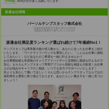
40代の方が多く活躍しています。
平均年齢
派遣会社情報
パーソルテンプスタッフ株式会社
労働者派遣事業許可番号:派13-010026
職業紹介事業許可番号:13-ユ-010486
派遣会社満足度ランキング選ばれ続けて7年連続No1！
テンプスタッフは業界最大級の求人数から、あなたに合ったお仕事をご紹介
いたします。「ワークライフバランスを重視したい」「こんなお仕事に挑戦
してみたい！」などあなたのご希望を一緒に叶えませんか？
お仕事開始後も有資格のキャリアアドバイザーと定期的に面談を行えるので
安心。もちろんテンプスタッフ専用アプリから気軽な相談も大歓迎！お仕事
上のお悩みやキャリアのご相談、いつでも全力でサポートいたします！
何よりも安心して働いてほしい！そんな思いからテンプスタッフならではの
福利厚生も豊富に取り揃えております。あなたらしい働き方を一緒に見つけ
ましょう！