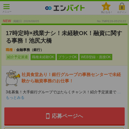
0
メニュー
気になる！
ログイン
NEW
掲載日 :2026
/
08
/
05
No.TMPE26-0515122
17時定時×残業ナシ！未経験OK！融資に関す
る事務！池尻大橋
職種：
金融事務（銀行）
紹介予定派遣
職種未経験OK
ブランクOK
WEB登録・面接OK
社員食堂あり！銀行グループの事務センターで未経
験から融資事務のお仕事！
3名募集！大手銀行グループではたらくチャンス！紹介予定派遣で
...
もっとみる
応募ページへ