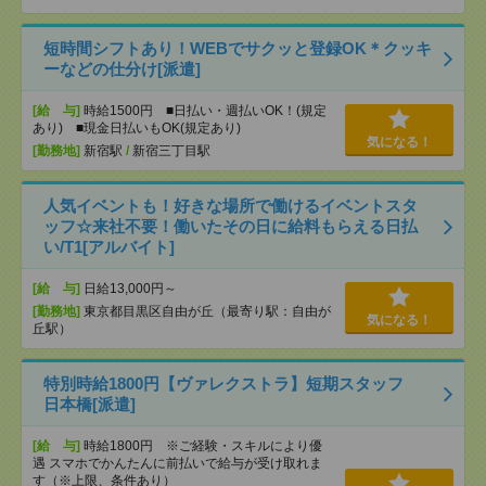
短時間シフトあり！WEBでサクッと登録OK＊クッキ
ーなどの仕分け[派遣]
[給 与]
時給1500円 ■日払い・週払いOK！(規定
あり) ■現金日払いもOK(規定あり)
気になる！
[勤務地]
新宿駅
/
新宿三丁目駅
人気イベントも！好きな場所で働けるイベントスタ
ッフ☆来社不要！働いたその日に給料もらえる日払
い/T1[アルバイト]
[給 与]
日給13,000円～
[勤務地]
東京都目黒区自由が丘（最寄り駅：自由が
気になる！
丘駅）
特別時給1800円【ヴァレクストラ】短期スタッフ
日本橋[派遣]
[給 与]
時給1800円 ※ご経験・スキルにより優
遇 スマホでかんたんに前払いで給与が受け取れま
す（※上限、条件あり）