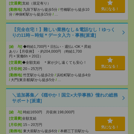
[交通費]
支給（規定有り）
気になる！
[勤務地]
九段下駅から徒歩5分
/
竹橋駅から徒歩10
分
/
神保町駅から徒歩15分
/
…
【完全在宅！】難しい業務なし＆電話なし！ゆっく
りの11時～時短＊データ入力・事務[派遣]
[給 与]
◆時給1,700円＊日払い・週払いOK＊昇給
あり♪【月収例】 ・約204,000円 （時給1,700
円 × 実働6h × 20日）
[交通費]
◆全額支給 ＊家が少し遠くても安心！
気になる！
[月収例]
20～25万円
[勤務地]
竹芝駅から徒歩2分
/
浜松町駅から徒歩4分
/
大門(東京都)駅から徒歩5分
/
…
＼追加募集／《穏やか！国立×大学事務》憧れの総務
サポート[派遣]
[給 与]
時給1650円 月収例 198,000円
[交通費]
全額支給
[月収例]
15～20万円
気になる！
[勤務地]
東大前駅から徒歩6分
/
本郷三丁目駅から