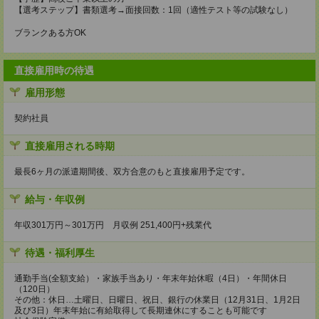
【選考ステップ】書類選考→面接回数：1回（適性テスト等の試験なし）
ブランクある方OK
直接雇用時の待遇
雇用形態
契約社員
直接雇用される時期
最長6ヶ月の派遣期間後、双方合意のもと直接雇用予定です。
給与・年収例
年収301万円～301万円 月収例 251,400円+残業代
待遇・福利厚生
通勤手当(全額支給）・家族手当あり・年末年始休暇（4日）・年間休日
（120日）
その他：休日…土曜日、日曜日、祝日、銀行の休業日（12月31日、1月2日
及び3日）年末年始に有給取得して長期連休にすることも可能です