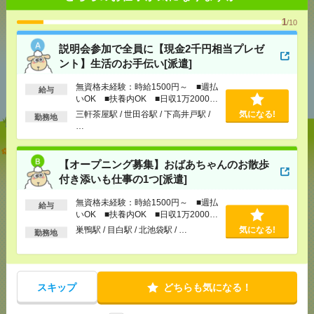
シェア
ツイート
ブックマーク
1
/10
説明会参加で全員に【現金2千円相当プレゼ
ント】生活のお手伝い[派遣]
あなたの閲覧履歴からの
おすすめ
無資格未経験：時給1500円～ ■週払
給与
いOK ■扶養内OK ■日収1万2000円
以上
三軒茶屋駅 / 世田谷駅 / 下高井戸駅 /
気になる!
勤務地
…
説明会参加で全員に【現金2千円相当プレゼント】生
活のお手伝い[派遣]
【オープニング募集】おばあちゃんのお散歩
付き添いも仕事の1つ[派遣]
[給 与]
無資格未経験：時給1500円～ ■週払い
OK ■扶養内OK ■日収1万2000円以上
無資格未経験：時給1500円～ ■週払
給与
いOK ■扶養内OK ■日収1万2000円
[交通費]
交通費全額支給
気になる！
以上
[勤務地]
三軒茶屋駅
/
世田谷駅
/
下高井戸駅
/
…
巣鴨駅 / 目白駅 / 北池袋駅 / …
気になる!
勤務地
【オープニング募集】おばあちゃんのお散歩付き添
いも仕事の1つ[派遣]
スキップ
どちらも気になる！
[給 与]
無資格未経験：時給1500円～ ■週払い