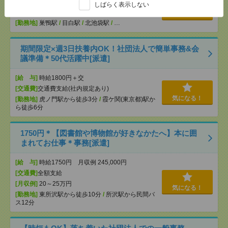
OK ■扶養内OK ■日収1万2000円以上
しばらく表示しない
[交通費]
交通費全額支給
気になる！
[勤務地]
巣鴨駅
/
目白駅
/
北池袋駅
/
…
期間限定×週3日扶養内OK！社団法人で簡単事務&会
議準備＊50代活躍中[派遣]
[給 与]
時給1800円＋交
[交通費]
交通費支給(社内規定あり)
気になる！
[勤務地]
虎ノ門駅から徒歩3分
/
霞ケ関(東京都)駅か
ら徒歩6分
1750円＊【図書館や博物館が好きなかたへ】本に囲
まれてお仕事＊事務[派遣]
[給 与]
時給1750円 月収例 245,000円
[交通費]
全額支給
[月収例]
20～25万円
気になる！
[勤務地]
東所沢駅から徒歩10分
/
所沢駅から民間バ
ス12分