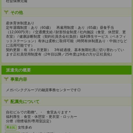
社会保険完備
その他
産休育休制度あり
定年退職制度：あり（60歳） 再雇用制度：あり（65歳）昼食手当
（12,000円/月） / 交通費支給 / 財形預金制度 / 社内施設（食堂、休憩室、更
衣室） / 健康診断制度（契約社員含会社負担）福利厚生サービス（ベネフィ
ットステーション）有休は柔軟に取得可能（時間有休制度あり・中抜けなど
に活用可能です）
契約更新：有（6ヶ月更新） 3年経過後、基本無期社員に切り替わってい
ます正社員登用制度有（2年目以降／25年度は9名の方が正社員化）
派遣先の概要
事業内容
メガバンクグループの融資事務センターです◎
配属先について
自社ビルでの勤務*。・ 食堂あります＊
福利厚生：食堂・休憩室・更衣室・ロッカー
分煙（喫煙場所/専用室設定）
女性多め
男女比