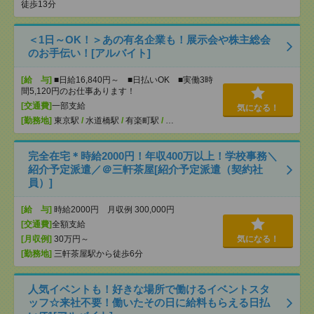
徒歩13分
＜1日～OK！＞あの有名企業も！展示会や株主総会
のお手伝い！[アルバイト]
[給 与]
■日給16,840円～ ■日払いOK ■実働3時
間5,120円のお仕事あります！
[交通費]
一部支給
気になる！
[勤務地]
東京駅
/
水道橋駅
/
有楽町駅
/
…
完全在宅＊時給2000円！年収400万以上！学校事務＼
紹介予定派遣／＠三軒茶屋[紹介予定派遣（契約社
員）]
[給 与]
時給2000円 月収例 300,000円
[交通費]
全額支給
[月収例]
30万円～
気になる！
[勤務地]
三軒茶屋駅から徒歩6分
人気イベントも！好きな場所で働けるイベントスタ
ッフ☆来社不要！働いたその日に給料もらえる日払