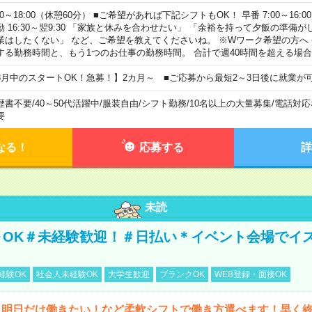
00～18:00（休憩60分） ■ご希望があれば下記シフトもOK！ 早番 7:00～16:00 遅
勤 16:30～翌9:30 「家族と休みを合わせたい」 「余裕を持って夕飯の準備
業はしたくない」 など、ご希望を教えてくださいね。 ※Wワーク希望の方へ
する勤務時間と、もう1つのお仕事の勤務時間。 合計で週40時間を超える場
8月中のスタートOK！急募！】2カ月～ ■ご応募から最短2～3日後に就業が
歴書不要
/
40～50代活躍中
/
服装自由
/
シフト勤務
/
10名以上の大量募集
/
電話対応
要
なる！
応募する
詳
未読
～OK＃未経験歓迎！＃日払い＊イベント会場でイ
経験OK
社会人未経験OK
大学生歓迎
ブランクOK
WEB登録・面接OK
ら明日だけ働きたい！など柔軟シフトで働き方選べます！早く