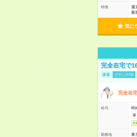
週
特徴
募
気に
完全在宅で1
派遣
ブランクOK
完全在宅
時
給与
交
東
勤務地