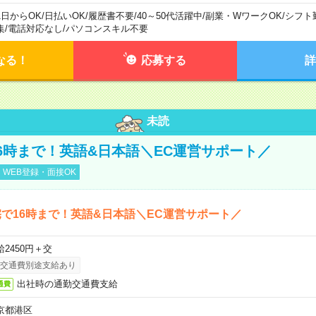
1日からOK
/
日払いOK
/
履歴書不要
/
40～50代活躍中
/
副業・WワークOK
/
シフト
集
/
電話対応なし
/
パソコンスキル不要
なる！
応募する
詳
未読
6時まで！英語&日本語＼EC運営サポート／
WEB登録・面接OK
で16時まで！英語&日本語＼EC運営サポート／
給2450円＋交
交通費別途支給あり
出社時の通勤交通費支給
通費
京都港区