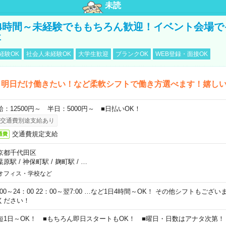
未読
4時間～未経験でももちろん歓迎！イベント会場で
事
経験OK
社会人未経験OK
大学生歓迎
ブランクOK
WEB登録・面接OK
ら明日だけ働きたい！など柔軟シフトで働き方選べます！嬉し
給：12500円～ 半日：5000円～ ■日払いOK！
交通費別途支給あり
交通費規定支給
通費
京都千代田区
葉原駅
/
神保町駅
/
麹町駅
/
…
オフィス・学校など
0:00～24：00 22：00～翌7:00 …など1日4時間～OK！ その他シフトもござ
ください！
短1日～OK！ ■もちろん即日スタートもOK！ ■曜日・日数はアナタ次第！