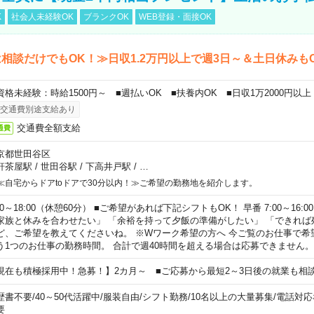
K
社会人未経験OK
ブランクOK
WEB登録・面接OK
相談だけでもOK！≫日収1.2万円以上で週3日～＆土日休みも
資格未経験：時給1500円～ ■週払いOK ■扶養内OK ■日収1万2000円以上
交通費別途支給あり
交通費全額支給
通費
京都世田谷区
軒茶屋駅
/
世田谷駅
/
下高井戸駅
/
…
≪自宅からドアtoドアで30分以内！≫ご希望の勤務地を紹介します。
00～18:00（休憩60分） ■ご希望があれば下記シフトもOK！ 早番 7:00～16:00 遅
家族と休みを合わせたい」 「余裕を持って夕飯の準備がしたい」 「できれば
ど、ご希望を教えてくださいね。 ※Wワーク希望の方へ 今ご覧のお仕事で希
う1つのお仕事の勤務時間。 合計で週40時間を超える場合は応募できません。
現在も積極採用中！急募！】2カ月～ ■ご応募から最短2～3日後の就業も相
歴書不要
/
40～50代活躍中
/
服装自由
/
シフト勤務
/
10名以上の大量募集
/
電話対応
要