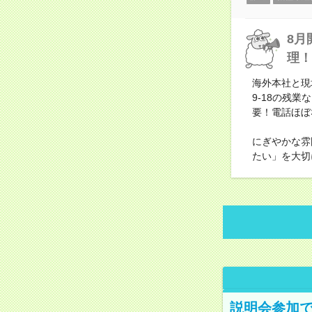
8月
理！
海外本社と現
9-18の残
要！電話ほぼ
にぎやかな雰
たい」を大切
説明会参加で