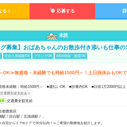
なる！
応募する
詳
未読
グ募集】おばあちゃんのお散歩付き添いも仕事の
K
社会人未経験OK
ブランクOK
WEB登録・面接OK
～OK≫無資格・未経験でも時給1500円～！土日祝休みもOK
資格未経験：時給1500円～ ■週払いOK ■扶養内OK ■日収1万2000円以上
交通費別途支給あり
交通費全額支給
通費
京都豊島区
鴨駅
/
目白駅
/
北池袋駅
/
…
≪自宅からドアtoドアで30分以内！≫ご希望の勤務地を紹介します。