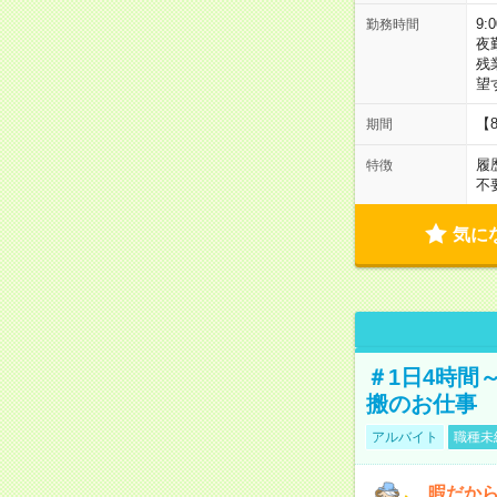
9:
勤務時間
夜
残
望
【
期間
履
特徴
不
気に
＃1日4時間
搬のお仕事
アルバイト
職種未
暇だか