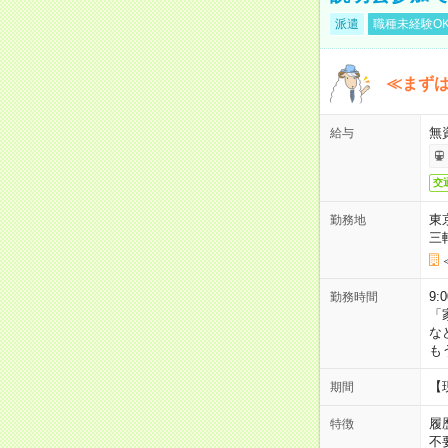
派遣
職種未経験O
≪まずは
無
給与
交
東
勤務地
三
9:
勤務時間
「
な
も
【
期間
履
特徴
不