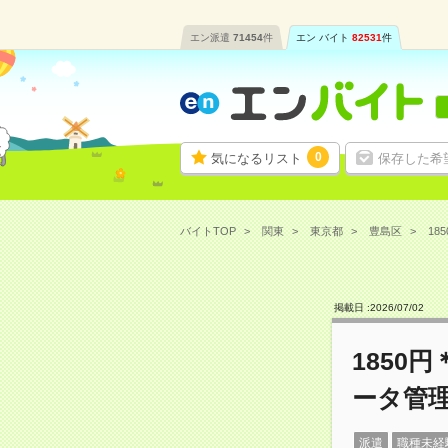
エン派遣
71454
件
エン バイト
82531
件
0
気になるリスト
保存した希
バイトTOP
関東
東京都
豊島区
18
掲載日 :
2026
/
07
/
02
1850
ータ管
派遣
職種未経