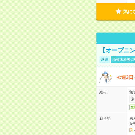
気に
【オープニン
派遣
職種未経験O
≪週3日
無
給与
交
東
勤務地
巣