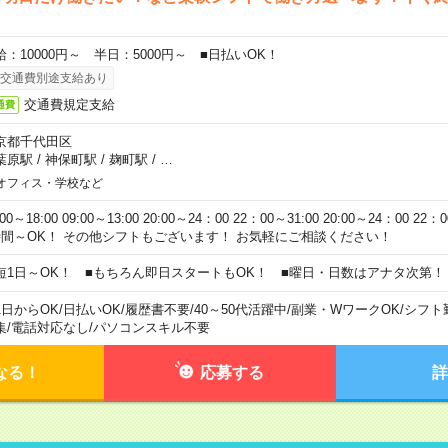
給：10000円～ 半日：5000円～ ■日払いOK！
交通費別途支給あり
交通費規定支給
通費
京都千代田区
葉原駅
/
神保町駅
/
麹町駅
/
…
オフィス・学校など
:00～18:00 09:00～13:00 20:00～24：00 22：00～31:00 20:00～24：00 2
時間～OK！ その他シフトもございます！ お気軽にご相談ください！
短1日～OK！ ■もちろん即日スタートもOK！ ■曜日・日数はアナタ次第！
1日からOK
/
日払いOK
/
履歴書不要
/
40～50代活躍中
/
副業・WワークOK
/
シフト
集
/
電話対応なし
/
パソコンスキル不要
なる！
応募する
詳