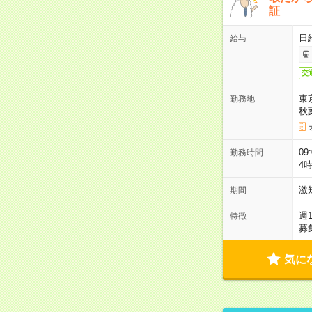
証
日
給与
交
東
勤務地
秋
09
勤務時間
4
激
期間
週
特徴
募
気に