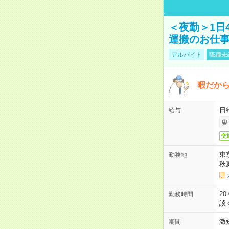
＜夜勤＞1日
運搬のお仕
アルバイト
職種未
暇だか
日
給与
交
東
勤務地
秋
2
勤務時間
談
激
期間