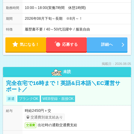
10:00～18:00(実働7時間 休憩1時間)
勤務時間
2026年08月下旬～長期 ※8月～！
期間
履歴書不要
/
40～50代活躍中
/
服装自由
特徴
気になる！
応募する
詳細へ
掲載日：2026.08.05
未読
完全在宅で16時まで！英語&日本語＼EC運営サ
ポート／
派遣
ブランクOK
WEB登録・面接OK
時給2450円＋交
給与
交通費別途支給あり
出社時の通勤交通費支給
交通費