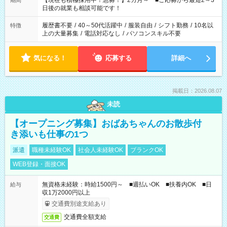
【現在も積極採用中！急募！】2カ月～ ■ご応募から最短2～3
期間
の方へ 今ご覧のお仕事で希望する勤務時間と、もう1つのお仕事
日後の就業も相談可能です！
の勤務時間。 合計で週40時間を超える場合は応募できません。
履歴書不要
/
40～50代活躍中
/
服装自由
/
シフト勤務
/
10名以
特徴
上の大量募集
/
電話対応なし
/
パソコンスキル不要
気になる！
応募する
詳細へ
掲載日：2026.08.07
未読
【オープニング募集】おばあちゃんのお散歩付
き添いも仕事の1つ
派遣
職種未経験OK
社会人未経験OK
ブランクOK
WEB登録・面接OK
無資格未経験：時給1500円～ ■週払いOK ■扶養内OK ■日
給与
収1万2000円以上
交通費別途支給あり
交通費全額支給
交通費