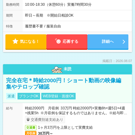
10:00-18:30（休憩60分）実働7時間30分
勤務時間
即日～長期 ※開始日相談OK
期間
履歴書不要
/
服装自由
特徴
気になる！
応募する
詳細へ
掲載日：2026.08.07
未読
完全在宅＊時給2000円！ショート動画の映像編
集やテロップ確認
派遣
ブランクOK
WEB登録・面接OK
時給2000円 月収例 33万円 時給2000円×実働8h×週5日×4週
給与
+残業5h ※月収例を保証するものではありません。※給与即受
取りサービス利用可（利用条件有）
交通費別途支給あり
1ヶ月3万円を上限として実費支給
交通費
30万円～
月収例