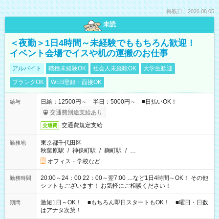
掲載日：2026.08.05
未読
＜夜勤＞1日4時間～未経験でももちろん歓迎！
イベント会場でイスや机の運搬のお仕事
アルバイト
職種未経験OK
社会人未経験OK
大学生歓迎
ブランクOK
WEB登録・面接OK
日給：12500円～ 半日：5000円～ ■日払いOK！
給与
交通費別途支給あり
交通費規定支給
交通費
東京都千代田区
勤務地
秋葉原駅
/
神保町駅
/
麹町駅
/
…
オフィス・学校など
20:00～24：00 22：00～翌7:00 …など1日4時間～OK！ その他
勤務時間
シフトもございます！ お気軽にご相談ください！
激短1日～OK！ ■もちろん即日スタートもOK！ ■曜日・日数
期間
はアナタ次第！