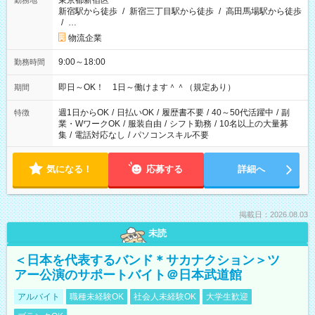
東京都新宿区
勤務地
新宿駅から徒歩
/
新宿三丁目駅から徒歩
/
高田馬場駅から徒歩
/
…
物流企業
9:00～18:00
勤務時間
即日～OK！ 1日～働けます＾＾（規定あり）
期間
週1日からOK
/
日払いOK
/
履歴書不要
/
40～50代活躍中
/
副
特徴
業・WワークOK
/
服装自由
/
シフト勤務
/
10名以上の大量募
集
/
電話対応なし
/
パソコンスキル不要
気になる！
応募する
詳細へ
掲載日：2026.08.03
未読
＜日本を代表するバンド＊サカナクション＞ツ
アー公演のサポートバイト＠日本武道館
アルバイト
職種未経験OK
社会人未経験OK
大学生歓迎