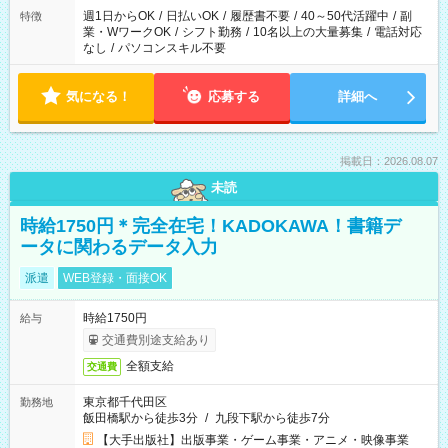
週1日からOK
/
日払いOK
/
履歴書不要
/
40～50代活躍中
/
副
特徴
業・WワークOK
/
シフト勤務
/
10名以上の大量募集
/
電話対応
なし
/
パソコンスキル不要
気になる！
応募する
詳細へ
掲載日：2026.08.07
未読
時給1750円＊完全在宅！KADOKAWA！書籍デ
ータに関わるデータ入力
派遣
WEB登録・面接OK
時給1750円
給与
交通費別途支給あり
全額支給
交通費
東京都千代田区
勤務地
飯田橋駅から徒歩3分
/
九段下駅から徒歩7分
【大手出版社】出版事業・ゲーム事業・アニメ・映像事業