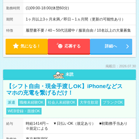
(1)09:00-18:00(休憩60分)
勤務時間
1ヶ月以上3ヶ月未満／即日～1ヵ月間（更新の可能性あり）
期間
履歴書不要
/
40～50代活躍中
/
服装自由
/
10名以上の大量募集
特徴
気になる！
応募する
詳細へ
掲載日：2026.07.30
未読
【シフト自由・現金手渡しOK】iPhoneなどス
マホの充電を繋げるだけ！
派遣
職種未経験OK
社会人未経験OK
大学生歓迎
ブランクOK
WEB登録・面接OK
時給1414円～ ▼日払いOK（規定あり） ■初勤務手当あり
給与
※規定による