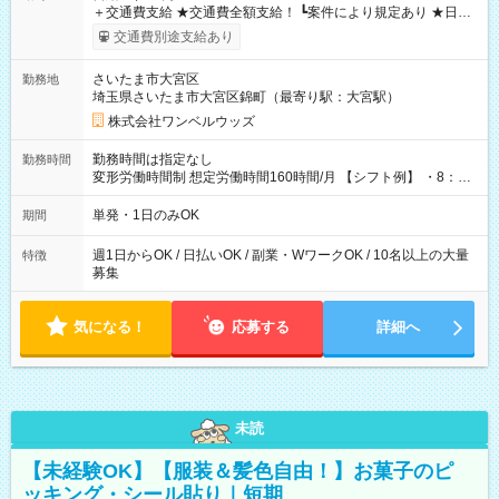
＋交通費支給 ★交通費全額支給！ ┗案件により規定あり ★日払
いOK！（規定あり） ┗働いたその日に現金GET♪ お仕事後はコ
交通費別途支給あり
ンビニATMから 日払い分を引き落とせます！ 【試用期間】試
用期間なし
さいたま市大宮区
勤務地
埼玉県さいたま市大宮区錦町（最寄り駅：大宮駅）
株式会社ワンベルウッズ
勤務時間は指定なし
勤務時間
変形労働時間制 想定労働時間160時間/月 【シフト例】 ・8：00
～21：00
単発・1日のみOK
期間
週1日からOK / 日払いOK / 副業・WワークOK / 10名以上の大量
特徴
募集
気になる！
応募する
詳細へ
未読
【未経験OK】【服装＆髪色自由！】お菓子のピ
ッキング・シール貼り｜短期