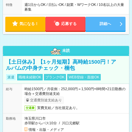
週1日からOK / 日払いOK / 副業・WワークOK / 10名以上の大量
特徴
募集
気になる！
応募する
詳細へ
未読
【土日休み】【1ヶ月短期】高時給1500円！ア
ルバムの中身チェック・梱包
派遣
職種未経験OK
ブランクOK
WEB登録・面接OK
時給1500円／月収例：252,000円＝1,500円×8時間×21日勤務の
給与
場合＋交通費別途支給
交通費別途支給あり
実費支給／当社規定あり。
交通費
埼玉県川口市
勤務地
赤羽駅からバス10分
/
川口元郷駅
情報・出版・メディア