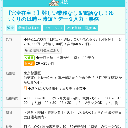
未読
【完全在宅！】難しい業務なし＆電話なし！ゆ
っくりの11時～時短＊データ入力・事務
派遣
職種未経験OK
ブランクOK
WEB登録・面接OK
◆時給1,700円＊日払い・週払いOK＊昇給あり♪【月収例】 ・約
給与
204,000円 （時給1,700円 × 実働6h × 20日）
交通費別途支給あり
◆全額支給 ＊家が少し遠くても安心！
交通費
20～25万円
月収例
東京都港区
勤務地
竹芝駅から徒歩2分
/
浜松町駅から徒歩4分
/
大門(東京都)駅か
ら徒歩5分
/
…
◆港区にある情報セキュリティ企業◆
◆11：00～18：30のうち実働6時間、休憩60分 ※11：00～18：
勤務時間
00 または 11：30～18：30 。*。ブランクOK！。*。 例え
ば前職が、 在宅/財団法人/事務/コールセンター/受付/販売/カフェ
スタッフ スイーツ販売/ホテルフロント/化粧品販売/など 様々な
＜急募＞即日～長期／8月～9月～も相談OK！応募から最短即日
期間
業界から入社して活躍されています♪
には選考案内♪
日払いOK
/
履歴書不要
/
40～50代活躍中
/
副業・WワークOK
/
特徴