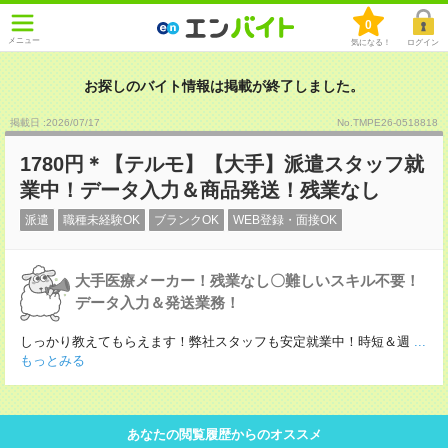
0
メニュー
気になる！
ログイン
お探しのバイト情報は掲載が終了しました。
掲載日 :2026
/
07
/
17
No.TMPE26-0518818
1780円＊【テルモ】【大手】派遣スタッフ就
業中！データ入力＆商品発送！残業なし
派遣
職種未経験OK
ブランクOK
WEB登録・面接OK
大手医療メーカー！残業なし〇難しいスキル不要！
データ入力＆発送業務！
しっかり教えてもらえます！弊社スタッフも安定就業中！時短＆週
...
もっとみる
あなたの閲覧履歴からのオススメ