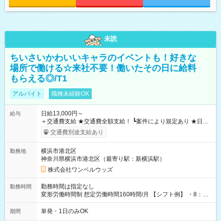
未読
ちいさいかわいいキャラのイベントも！好きな
場所で働ける☆来社不要！働いたその日に給料
もらえる◎/T1
アルバイト
職種未経験OK
日給13,000円～
給与
＋交通費支給 ★交通費全額支給！ ┗案件により規定あり ★日払
いOK！（規定あり） ┗働いたその日に現金GET♪ お仕事後はコ
交通費別途支給あり
ンビニATMから 日払い分を引き落とせます！ 【試用期間】試
用期間なし
横浜市港北区
勤務地
神奈川県横浜市港北区（最寄り駅：新横浜駅）
株式会社ワンベルウッズ
勤務時間は指定なし
勤務時間
変形労働時間制 想定労働時間160時間/月 【シフト例】 ・8：00
～21：00
単発・1日のみOK
期間