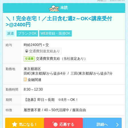
掲載日：2026.08.07
未読
＼！完全在宅！／土日含む週2～OK<講座受付
>@2400円
派遣
ブランクOK
WEB登録・面接OK
時給2400円＋交
給与
交通費別途支給あり
交通費実費支給（当社規定あり）
交通費
東京都港区
勤務地
田町(東京都)駅から徒歩4分
/
三田(東京都)駅から徒歩7分
金融関連
8:30～12:30
勤務時間
【急募】即日～長期 ※8月～OK！
期間
履歴書不要
/
40～50代活躍中
/
服装自由
特徴
気になる！
応募する
詳細へ