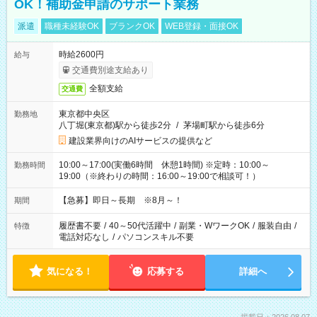
OK！補助金申請のサポート業務
派遣
職種未経験OK
ブランクOK
WEB登録・面接OK
時給2600円
給与
交通費別途支給あり
全額支給
交通費
東京都中央区
勤務地
八丁堀(東京都)駅から徒歩2分
/
茅場町駅から徒歩6分
建設業界向けのAIサービスの提供など
10:00～17:00(実働6時間 休憩1時間) ※定時：10:00～
勤務時間
19:00（※終わりの時間：16:00～19:00で相談可！）
【急募】即日～長期 ※8月～！
期間
履歴書不要
/
40～50代活躍中
/
副業・WワークOK
/
服装自由
/
特徴
電話対応なし
/
パソコンスキル不要
気になる！
応募する
詳細へ