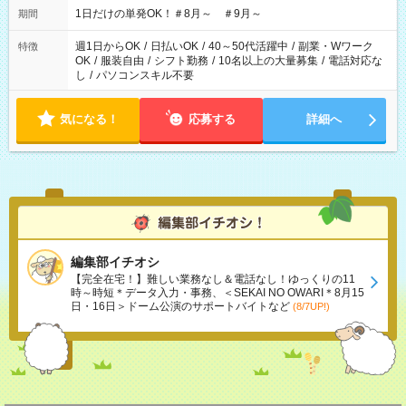
1日だけの単発OK！＃8月～ ＃9月～
期間
週1日からOK
/
日払いOK
/
40～50代活躍中
/
副業・Wワーク
特徴
OK
/
服装自由
/
シフト勤務
/
10名以上の大量募集
/
電話対応な
し
/
パソコンスキル不要
気になる！
応募する
詳細へ
編集部イチオシ
【完全在宅！】難しい業務なし＆電話なし！ゆっくりの11
時～時短＊データ入力・事務、＜SEKAI NO OWARI＊8月15
日・16日＞ドーム公演のサポートバイトなど
(8/7UP!)