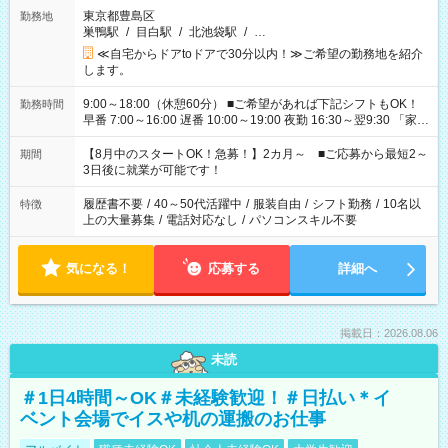
東京都豊島区
勤務地
巣鴨駅
/
目白駅
/
北池袋駅
/
…
≪自宅からドアtoドアで30分以内！≫ご希望の勤務地を紹介
します。
9:00～18:00（休憩60分） ■ご希望があれば下記シフトもOK！
勤務時間
早番 7:00～16:00 遅番 10:00～19:00 夜勤 16:30～翌9:30 「家族
と休みを合わせたい」 「余裕を持って夕飯の準備がしたい」
「できれば残業はしたくない」 など、ご希望を教えてください
【8月中のスタートOK！急募！】2カ月～ ■ご応募から最短2～
期間
ね。 ※Wワーク希望の方へ 今ご覧のお仕事で希望する勤務時間
3日後に就業が可能です！
と、もう1つのお仕事の勤務時間。 合計で週40時間を超える場
合は応募できません。
履歴書不要
/
40～50代活躍中
/
服装自由
/
シフト勤務
/
10名以
特徴
上の大量募集
/
電話対応なし
/
パソコンスキル不要
気になる！
応募する
詳細へ
掲載日：2026.08.06
未読
＃1日4時間～OK＃未経験歓迎！＃日払い＊イ
ベント会場でイスや机の運搬のお仕事