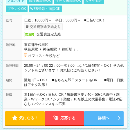
アルバイト
職種未経験OK
社会人未経験OK
大学生歓迎
ブランクOK
WEB登録・面接OK
日給：10000円～ 半日：5000円～ ■日払いOK！
給与
交通費別途支給あり
交通費規定支給
交通費
東京都千代田区
勤務地
秋葉原駅
/
神保町駅
/
麹町駅
/
…
オフィス・学校など
20:00～24：00 22：00～翌7:00 …など1日4時間～OK！ その他
勤務時間
シフトもございます！ お気軽にご相談ください！
激短1日～OK！ ■もちろん即日スタートもOK！ ■曜日・日数
期間
はアナタ次第！
週1日からOK
/
日払いOK
/
履歴書不要
/
40～50代活躍中
/
副
特徴
業・WワークOK
/
シフト勤務
/
10名以上の大量募集
/
電話対応
なし
/
パソコンスキル不要
気になる！
応募する
詳細へ