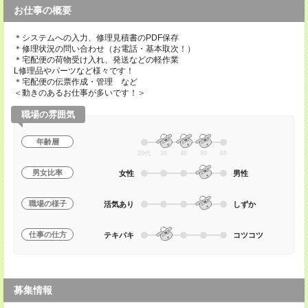
お仕事の概要
＊システムへの入力、修理見積書のPDF保存
＊修理状況の問い合わせ（お電話・基本取次！）
＊宅配便の荷物受け入れ、発送などの軽作業
L修理品やパーツなど様々です！
＊宅配便の伝票作成・管理 など
＜動きのあるお仕事が多いです！＞
職場の雰囲気
年齢層
20代
30
40
50
60
男女比率
女性
男性
職場の様子
活気あり
しずか
仕事の仕方
テキパキ
コツコツ
募集情報