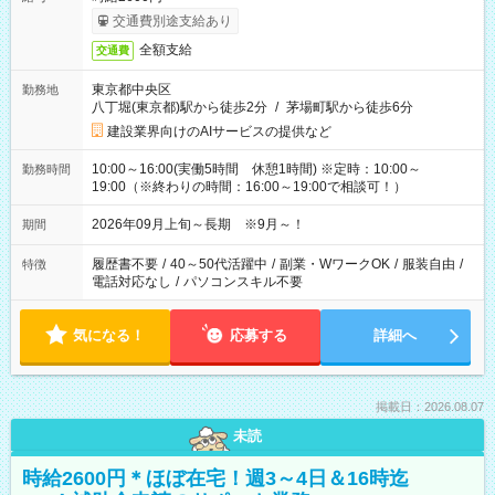
交通費別途支給あり
全額支給
交通費
東京都中央区
勤務地
八丁堀(東京都)駅から徒歩2分
/
茅場町駅から徒歩6分
建設業界向けのAIサービスの提供など
10:00～16:00(実働5時間 休憩1時間) ※定時：10:00～
勤務時間
19:00（※終わりの時間：16:00～19:00で相談可！）
2026年09月上旬～長期 ※9月～！
期間
履歴書不要
/
40～50代活躍中
/
副業・WワークOK
/
服装自由
/
特徴
電話対応なし
/
パソコンスキル不要
気になる！
応募する
詳細へ
掲載日：2026.08.07
未読
時給2600円＊ほぼ在宅！週3～4日＆16時迄