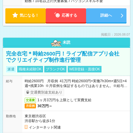
勤務
/
10名以上の大量募集
/
パソコンスキル不要
気になる！
応募する
詳細へ
掲載日：2026.08.07
未読
完全在宅＊時給2600円！ライブ配信アプリ会社
でクリエイティブ制作進行管理
派遣
職種未経験OK
ブランクOK
WEB登録・面接OK
時給2600円 月収例 41万円 時給2600円×実働7h30m×週5日×4
給与
週+残業10h ※月収例を保証するものではありません。※給与即
受取りサービス利用可（利用条件有）
交通費別途支給あり
1ヶ月3万円を上限として実費支給
交通費
30万円～
月収例
東京都渋谷区
勤務地
渋谷駅から徒歩1分
インターネット関連