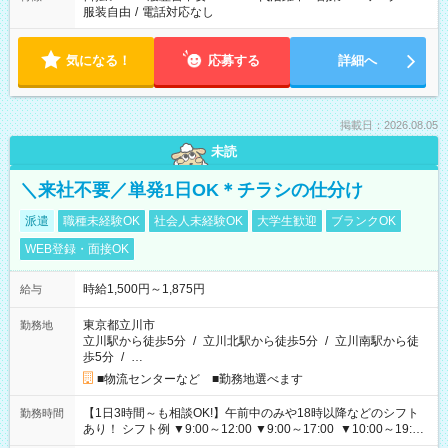
服装自由
/
電話対応なし
気になる！
応募する
詳細へ
掲載日：2026.08.05
未読
＼来社不要／単発1日OK＊チラシの仕分け
派遣
職種未経験OK
社会人未経験OK
大学生歓迎
ブランクOK
WEB登録・面接OK
時給1,500円～1,875円
給与
東京都立川市
勤務地
立川駅から徒歩5分
/
立川北駅から徒歩5分
/
立川南駅から徒
歩5分
/
…
■物流センターなど ■勤務地選べます
【1日3時間～も相談OK!】午前中のみや18時以降などのシフト
勤務時間
あり！ シフト例 ▼9:00～12:00 ▼9:00～17:00 ▼10:00～19:00
▼18:00～21:00