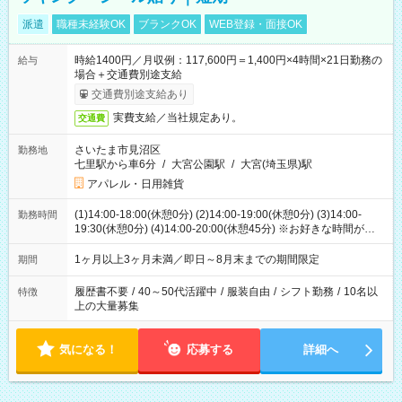
派遣
職種未経験OK
ブランクOK
WEB登録・面接OK
時給1400円／月収例：117,600円＝1,400円×4時間×21日勤務の
給与
場合＋交通費別途支給
交通費別途支給あり
実費支給／当社規定あり。
交通費
さいたま市見沼区
勤務地
七里駅から車6分
/
大宮公園駅
/
大宮(埼玉県)駅
アパレル・日用雑貨
(1)14:00-18:00(休憩0分) (2)14:00-19:00(休憩0分) (3)14:00-
勤務時間
19:30(休憩0分) (4)14:00-20:00(休憩45分) ※お好きな時間が選べ
ます
1ヶ月以上3ヶ月未満／即日～8月末までの期間限定
期間
履歴書不要
/
40～50代活躍中
/
服装自由
/
シフト勤務
/
10名以
特徴
上の大量募集
気になる！
応募する
詳細へ