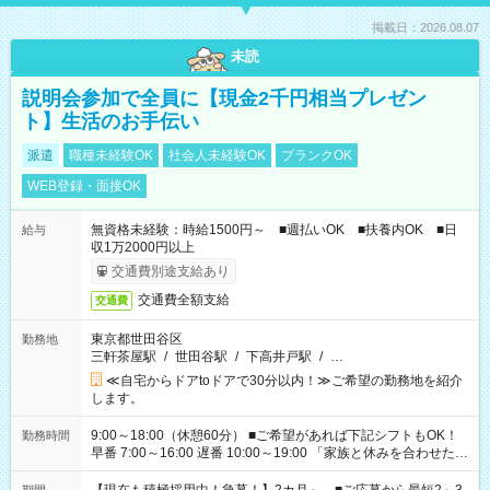
掲載日：2026.08.07
未読
説明会参加で全員に【現金2千円相当プレゼン
ト】生活のお手伝い
派遣
職種未経験OK
社会人未経験OK
ブランクOK
WEB登録・面接OK
無資格未経験：時給1500円～ ■週払いOK ■扶養内OK ■日
給与
収1万2000円以上
交通費別途支給あり
交通費全額支給
交通費
東京都世田谷区
勤務地
三軒茶屋駅
/
世田谷駅
/
下高井戸駅
/
…
≪自宅からドアtoドアで30分以内！≫ご希望の勤務地を紹介
します。
9:00～18:00（休憩60分） ■ご希望があれば下記シフトもOK！
勤務時間
早番 7:00～16:00 遅番 10:00～19:00 「家族と休みを合わせた
い」 「余裕を持って夕飯の準備がしたい」 「できれば残業はし
たくない」 など、ご希望を教えてくださいね。 ※Wワーク希望