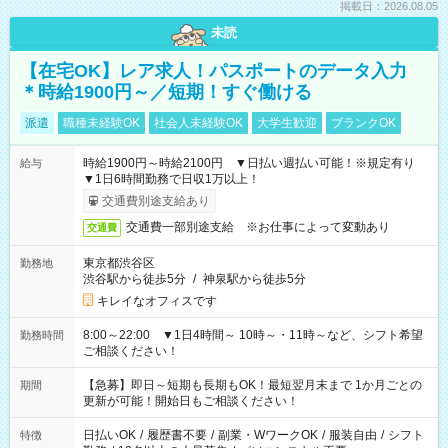
掲載日：2026.08.05
未読
【在宅OK】レア求人！パスポートのデータ入力
＊時給1900円～／短期！すぐ働ける
派遣
職種未経験OK
社会人未経験OK
大学生歓迎
ブランクOK
時給1900円～時給2100円 ▼日払い週払い可能！※規定有り
給与
▼1日6時間勤務で日収1万以上！
交通費別途支給あり
交通費一部別途支給 ※お仕事によって変動あり
交通費
東京都渋谷区
勤務地
渋谷駅から徒歩5分
/
神泉駅から徒歩5分
キレイなオフィスです
8:00～22:00 ▼1日4時間～ 10時～・11時～など、シフト希望
勤務時間
ご相談ください！
【急募】即日～短期も長期もOK！最短翌月末まで 1か月ごとの
期間
更新が可能！開始日もご相談ください！
日払いOK
/
履歴書不要
/
副業・WワークOK
/
服装自由
/
シフト
特徴