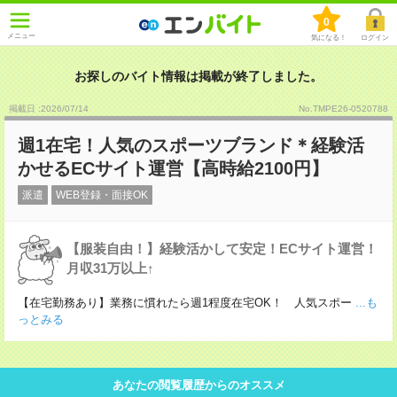
0
メニュー
気になる！
ログイン
お探しのバイト情報は掲載が終了しました。
掲載日 :2026
/
07
/
14
No.TMPE26-0520788
週1在宅！人気のスポーツブランド＊経験活
かせるECサイト運営【高時給2100円】
派遣
WEB登録・面接OK
【服装自由！】経験活かして安定！ECサイト運営！
月収31万以上↑
【在宅勤務あり】業務に慣れたら週1程度在宅OK！ 人気スポー
...も
っとみる
あなたの閲覧履歴からのオススメ