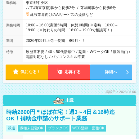
東京都中央区
勤務地
八丁堀(東京都)駅から徒歩2分
/
茅場町駅から徒歩6分
建設業界向けのAIサービスの提供など
10:00～16:00(実働5時間 休憩1時間) ※定時：10:00～
勤務時間
19:00（※終わりの時間：16:00～19:00で相談可！）
2026年09月上旬～長期 ※9月～！
期間
履歴書不要
/
40～50代活躍中
/
副業・WワークOK
/
服装自由
/
特徴
電話対応なし
/
パソコンスキル不要
気になる！
応募する
詳細へ
掲載日：2026.08.06
未読
時給2600円＊ほぼ在宅！週3～4日＆16時迄
OK！補助金申請のサポート業務
派遣
職種未経験OK
ブランクOK
WEB登録・面接OK