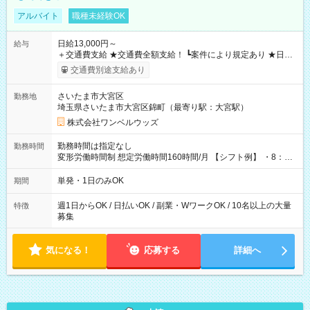
アルバイト
職種未経験OK
日給13,000円～
給与
＋交通費支給 ★交通費全額支給！ ┗案件により規定あり ★日払
いOK！（規定あり） ┗働いたその日に現金GET♪ お仕事後はコ
交通費別途支給あり
ンビニATMから 日払い分を引き落とせます！ 【試用期間】試
用期間なし
さいたま市大宮区
勤務地
埼玉県さいたま市大宮区錦町（最寄り駅：大宮駅）
株式会社ワンベルウッズ
勤務時間は指定なし
勤務時間
変形労働時間制 想定労働時間160時間/月 【シフト例】 ・8：00
～21：00
単発・1日のみOK
期間
週1日からOK / 日払いOK / 副業・WワークOK / 10名以上の大量
特徴
募集
気になる！
応募する
詳細へ