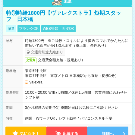
未読
特別時給1800円【ヴァレクストラ】短期スタッ
フ 日本橋
派遣
ブランクOK
WEB登録・面接OK
時給1800円 ※ご経験・スキルにより優遇 スマホでかんたんに
給与
前払いで給与が受け取れます（※上限、条件あり）
交通費別途支給あり
交通費全額支給（規定あり）
交通費
東京都中央区
勤務地
東京都中央区 東京メトロ 日本橋駅から直結（徒歩1分）
Valextra
10:00～20:00 実働7.5時間／休憩1.5時間 営業時間に合わせた
勤務時間
シフト制
3か月程度の短期予定 ※開始日はお気軽にご相談ください
期間
副業・WワークOK
/
シフト勤務
/
パソコンスキル不要
特徴
気になる！
応募する
詳細へ