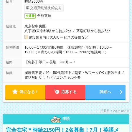
時給2600円
給与
交通費別途支給あり
全額支給
交通費
東京都中央区
勤務地
八丁堀(東京都)駅から徒歩2分
/
茅場町駅から徒歩6分
建設業界向けのAIサービスの提供など
10:00～17:00(実働6時間 休憩1時間) ※定時：10:00～
勤務時間
19:00（※終わりの時間：16:00～19:00で相談可！）
【急募】即日～長期 ※8月～！
期間
履歴書不要
/
40～50代活躍中
/
副業・WワークOK
/
服装自由
/
特徴
電話対応なし
/
パソコンスキル不要
気になる！
応募する
詳細へ
掲載日：2026.08.06
未読
完全在宅＊時給2150円！2名募集！7月！英語メ