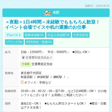
掲載日：2026.08.05
未読
＜夜勤＞1日4時間～未経験でももちろん歓迎！
イベント会場でイスや机の運搬のお仕事
アルバイト
職種未経験OK
社会人未経験OK
大学生歓迎
ブランクOK
WEB登録・面接OK
日給：12500円～ 半日：5000円～ ■日払いOK！
給与
交通費別途支給あり
交通費規定支給
交通費
東京都千代田区
勤務地
秋葉原駅
/
神保町駅
/
麹町駅
/
…
オフィス・学校など
20:00～24：00 22：00～翌7:00 …など1日4時間～OK！ その他
勤務時間
シフトもございます！ お気軽にご相談ください！
激短1日～OK！ ■もちろん即日スタートもOK！ ■曜日・日数
期間
はアナタ次第！