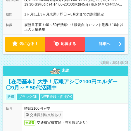
19:30(休憩0分) (4)14:00-20:00(休憩45分) ※お好きな時間が選べ
ます
1ヶ月以上3ヶ月未満／即日～8月末までの期間限定
期間
履歴書不要
/
40～50代活躍中
/
服装自由
/
シフト勤務
/
10名以
特徴
上の大量募集
気になる！
応募する
詳細へ
掲載日：2026.08.05
未読
【在宅基本】大手！広報アシ〇2100円エルダー
〇9月～＊50代活躍中
派遣
ブランクOK
WEB登録・面接OK
時給2100円＋交
給与
交通費別途支給あり
交通費実費支給（当社規定あり）
交通費