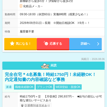
新橋駅から徒歩5分
/
汐留駅から徒歩2分
化粧品メ－カ－
09:00-18:00（休憩60分）実働8時間（残業少なめ！）
勤務時間
2026年09月01日～長期 ※開始日相談OK ※9月～！
期間
履歴書不要
特徴
気になる！
応募する
詳細へ
掲載日：2026.08.06
未読
完全在宅＊4名募集！時給1750円！未経験OK！
内定通知書の内容確認など事務
派遣
職種未経験OK
ブランクOK
WEB登録・面接OK
時給1750円＋交 【月収例】290,937円～ ■給与の前払いが可
給与
能な速払いサービスあり
交通費別途支給あり