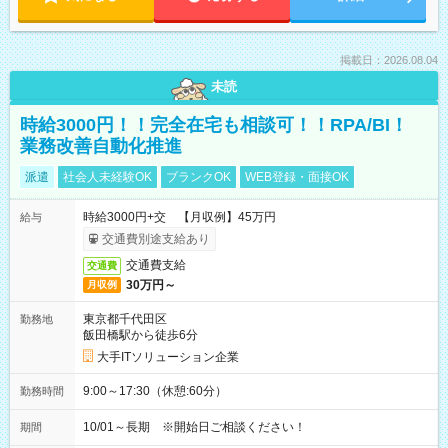
掲載日：2026.08.04
未読
時給3000円！！完全在宅も相談可！！RPA/BI！
業務改善自動化推進
派遣
社会人未経験OK
ブランクOK
WEB登録・面接OK
時給3000円+交 【月収例】45万円
給与
交通費別途支給あり
交通費支給
交通費
30万円～
月収例
東京都千代田区
勤務地
飯田橋駅から徒歩6分
大手ITソリューション企業
9:00～17:30（休憩:60分）
勤務時間
10/01～長期 ※開始日ご相談ください！
期間