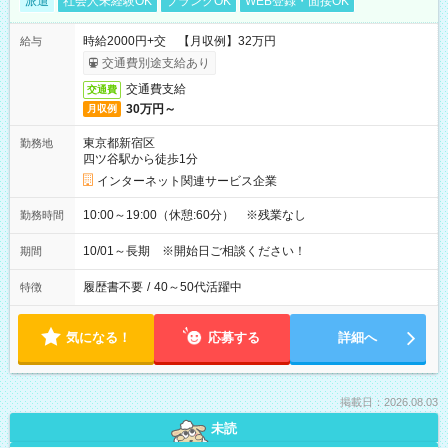
派遣
社会人未経験OK
ブランクOK
WEB登録・面接OK
時給2000円+交 【月収例】32万円
給与
交通費別途支給あり
交通費支給
交通費
30万円～
月収例
東京都新宿区
勤務地
四ツ谷駅から徒歩1分
インターネット関連サービス企業
10:00～19:00（休憩:60分） ※残業なし
勤務時間
10/01～長期 ※開始日ご相談ください！
期間
履歴書不要
/
40～50代活躍中
特徴
気になる！
応募する
詳細へ
掲載日：2026.08.03
未読