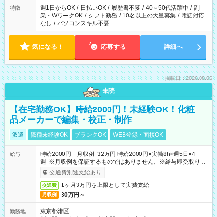
週1日からOK
/
日払いOK
/
履歴書不要
/
40～50代活躍中
/
副
特徴
業・WワークOK
/
シフト勤務
/
10名以上の大量募集
/
電話対応
なし
/
パソコンスキル不要
気になる！
応募する
詳細へ
掲載日：2026.08.06
未読
【在宅勤務OK】時給2000円！未経験OK！化粧
品メーカーで編集・校正・制作
派遣
職種未経験OK
ブランクOK
WEB登録・面接OK
時給2000円 月収例 32万円 時給2000円×実働8h×週5日×4
給与
週 ※月収例を保証するものではありません。※給与即受取りサ
ービス利用可（利用条件有）
交通費別途支給あり
1ヶ月3万円を上限として実費支給
交通費
30万円～
月収例
東京都港区
勤務地