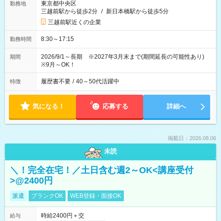
東京都中央区
勤務地
三越前駅から徒歩2分
/
新日本橋駅から徒歩5分
三越前駅近くの企業
8:30～17:15
勤務時間
2026/9/1～長期 ※2027年3月末まで(期間延長の可能性あり)
期間
※9月～OK！
履歴書不要
/
40～50代活躍中
特徴
気になる！
応募する
詳細へ
掲載日：2026.08.06
未読
＼！完全在宅！／土日含む週2～OK<講座受付
>@2400円
派遣
ブランクOK
WEB登録・面接OK
時給2400円＋交
給与