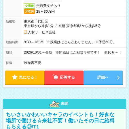
交通費支給あり
交通費
25～30万円
月収例
東京都千代田区
勤務地
東京駅から徒歩1分
/
京橋(東京都)駅から徒歩5分
人材サービス会社
9:30～18:15 ※残業はほとんどありません。※休憩60分。
勤務時間
2026/10/01～長期 ※開始日はご相談可能です！ ※10月～！
期間
履歴書不要
特徴
気になる！
応募する
詳細へ
未読
ちいさいかわいいキャラのイベントも！好きな
場所で働ける☆来社不要！働いたその日に給料
もらえる◎/T1