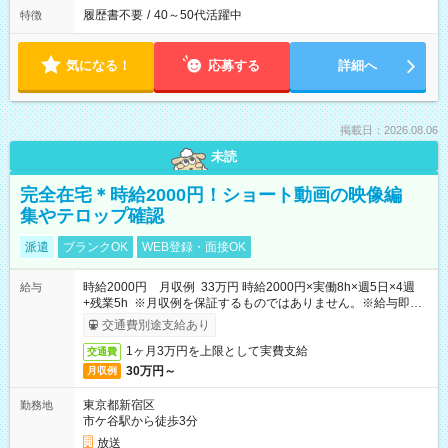
履歴書不要
/
40～50代活躍中
特徴
気になる！
応募する
詳細へ
掲載日：2026.08.06
未読
完全在宅＊時給2000円！ショート動画の映像編
集やテロップ確認
派遣
ブランクOK
WEB登録・面接OK
時給2000円 月収例 33万円 時給2000円×実働8h×週5日×4週
給与
+残業5h ※月収例を保証するものではありません。※給与即受
取りサービス利用可（利用条件有）
交通費別途支給あり
1ヶ月3万円を上限として実費支給
交通費
30万円～
月収例
東京都新宿区
勤務地
市ケ谷駅から徒歩3分
放送