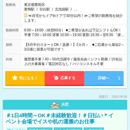
東京都豊島区
勤務地
巣鴨駅
/
目白駅
/
北池袋駅
/
…
≪自宅からドアtoドアで30分以内！≫ご希望の勤務地を紹介
します。
9:00～18:00（休憩60分） ■ご希望があれば下記シフトもOK！
勤務時間
早番 7:00～16:00 遅番 10:00～19:00 夜勤 16:30～翌9:30 「家族
と休みを合わせたい」 「余裕を持って夕飯の準備がしたい」
「できれば残業はしたくない」 など、ご希望を教えてください
【8月中のスタートOK！急募！】2カ月～ ■ご応募から最短2～
期間
ね。 ※Wワーク希望の方へ 今ご覧のお仕事で希望する勤務時間
3日後に就業が可能です！
と、もう1つのお仕事の勤務時間。 合計で週40時間を超える場
合は応募できません。
履歴書不要
/
40～50代活躍中
/
服装自由
/
シフト勤務
/
10名以
特徴
上の大量募集
/
電話対応なし
/
パソコンスキル不要
気になる！
応募する
詳細へ
掲載日：2026.08.06
未読
＃1日4時間～OK＃未経験歓迎！＃日払い＊イ
ベント会場でイスや机の運搬のお仕事