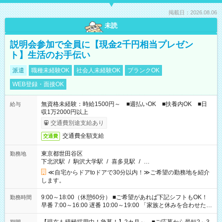
掲載日：2026.08.06
未読
説明会参加で全員に【現金2千円相当プレゼン
ト】生活のお手伝い
派遣
職種未経験OK
社会人未経験OK
ブランクOK
WEB登録・面接OK
無資格未経験：時給1500円～ ■週払いOK ■扶養内OK ■日
給与
収1万2000円以上
交通費別途支給あり
交通費全額支給
交通費
東京都世田谷区
勤務地
下北沢駅
/
駒沢大学駅
/
喜多見駅
/
…
≪自宅からドアtoドアで30分以内！≫ご希望の勤務地を紹介
します。
9:00～18:00（休憩60分） ■ご希望があれば下記シフトもOK！
勤務時間
早番 7:00～16:00 遅番 10:00～19:00 「家族と休みを合わせた
い」 「余裕を持って夕飯の準備がしたい」 「できれば残業はし
たくない」 など、ご希望を教えてくださいね。 ※Wワーク希望