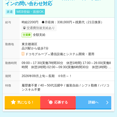
インの問い合わせ対応
派遣
WEB登録・面接OK
時給2200円 ◆月収例：338,000円＋残業代（21日換算）
給与
交通費別途支給あり
全額支給
交通費
東京都港区
勤務地
品川駅から徒歩7分
ドコモグループ→通信設備とシステム開発・運用
09:00～17:30(実働7時間30分 休憩1時間) 17:00～26:00(実働8
勤務時間
時間 休憩1時間) 02:00～09:30(実働6時間30分 休憩1時間) ※
日勤は就業時間1/夜勤は就業時間2.3を連続で行って頂きます
2026年09月上旬～長期 ※9月～！
期間
履歴書不要
/
40～50代活躍中
/
服装自由
/
シフト勤務
/
パソコ
特徴
ンスキル不要
気になる！
応募する
詳細へ