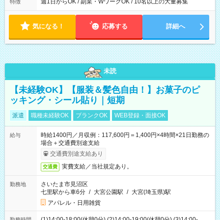
週1日からOK / 副業・WワークOK / 10名以上の大量募集
特徴
気になる！
応募する
詳細へ
未読
【未経験OK】【服装＆髪色自由！】お菓子のピ
ッキング・シール貼り｜短期
派遣
職種未経験OK
ブランクOK
WEB登録・面接OK
時給1400円／月収例：117,600円＝1,400円×4時間×21日勤務の
給与
場合＋交通費別途支給
交通費別途支給あり
実費支給／当社規定あり。
交通費
さいたま市見沼区
勤務地
七里駅から車6分
/
大宮公園駅
/
大宮(埼玉県)駅
アパレル・日用雑貨
(1)14:00-18:00(休憩0分) (2)14:00-19:00(休憩0分) (3)14:00-
勤務時間