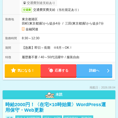
交通費別途支給あり
交通費実費支給（当社規定あり）
交通費
東京都港区
勤務地
田町(東京都)駅から徒歩4分
/
三田(東京都)駅から徒歩7分
金融関連
8:30～12:30
勤務時間
【急募】即日～長期 ※8月～OK！
期間
履歴書不要
/
40～50代活躍中
/
服装自由
特徴
気になる！
応募する
詳細へ
掲載日：2026.08.04
未読
時給2000円！〈在宅×10時始業〉WordPress運
用保守・Web更新