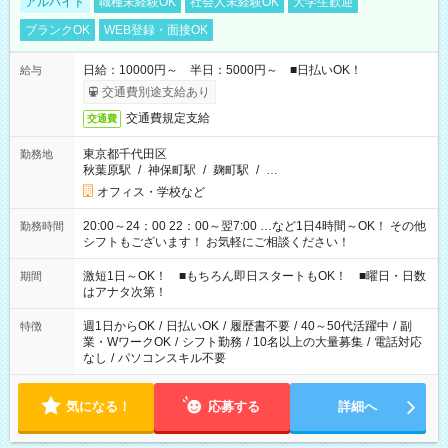
アルバイト
職種未経験OK
社会人未経験OK
大学生歓迎
ブランクOK
WEB登録・面接OK
日給：10000円～ 半日：5000円～ ■日払いOK！
給与
交通費別途支給あり
交通費規定支給
交通費
東京都千代田区
勤務地
秋葉原駅
/
神保町駅
/
麹町駅
/
…
オフィス・学校など
20:00～24：00 22：00～翌7:00 …など1日4時間～OK！ その他
勤務時間
シフトもございます！ お気軽にご相談ください！
激短1日～OK！ ■もちろん即日スタートもOK！ ■曜日・日数
期間
はアナタ次第！
週1日からOK
/
日払いOK
/
履歴書不要
/
40～50代活躍中
/
副
特徴
業・WワークOK
/
シフト勤務
/
10名以上の大量募集
/
電話対応
なし
/
パソコンスキル不要
気になる！
応募する
詳細へ