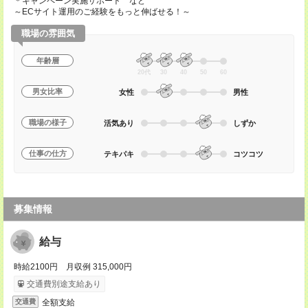
＊キャンペーン実施サポート など
～ECサイト運用のご経験をもっと伸ばせる！～
職場の雰囲気
年齢層
20代
30
40
50
60
男女比率
女性
男性
職場の様子
活気あり
しずか
仕事の仕方
テキパキ
コツコツ
募集情報
給与
時給2100円 月収例 315,000円
交通費別途支給あり
全額支給
交通費