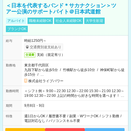
＜日本を代表するバンド＊サカナクション＞ツ
アー公演のサポートバイト＠日本武道館
アルバイト
職種未経験OK
社会人未経験OK
大学生歓迎
ブランクOK
時給1250円～
給与
交通費別途支給あり
支給（規定有り）
交通費
東京都千代田区
勤務地
九段下駅から徒歩5分
/
竹橋駅から徒歩10分
/
神保町駅から徒
歩15分
/
…
株式会社ライブパワー
＜シフト例＞ 9:00～22:30 12:30～22:00 15:30～21:00 12:30～
勤務時間
19:00 12:30～22:00 上記の時間から好きな時間を選べます！ ※
時間は変更となる可能性があります
9月8日・9日
期間
週1日からOK
/
履歴書不要
/
副業・WワークOK
/
シフト勤務
/
特徴
電話対応なし
/
パソコンスキル不要