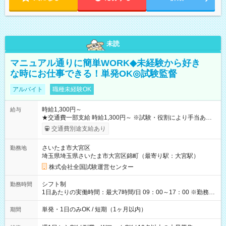
未読
マニュアル通りに簡単WORK◆未経験から好き
な時にお仕事できる！単発OK◎試験監督
アルバイト
職種未経験OK
時給1,300円～
給与
★交通費一部支給 時給1,300円～ ※試験・役割により手当あり
※勤務回数により昇給あり 【即給（前払い）オプションあ
交通費別途支給あり
り！】 希望される場合、勤務から1週間ほどで給与の一部を受け
取れます。 ※手数料418円がかかります。 【過去試験日の収入
さいたま市大宮区
勤務地
例】 ・河合塾模擬試験 8:30～17:30（休憩1時間） 時給1,300円
埼玉県埼玉県さいたま市大宮区錦町（最寄り駅：大宮駅）
×8時間＝日収10,400円＋交通費 ※当日の役割により時給＋100
円の場合あり ・国家試験 7:00～13:30（休憩なし） 時給1,300
株式会社全国試験運営センター
円（役割手当＋100円）×6時間＝日収8,400円＋交通費 【試用期
間】試用期間なし
シフト制
勤務時間
1日あたりの実働時間：最大7時間/日 09：00～17：00 ※勤務時
間は 試験により異なります。
単発・1日のみOK / 短期（1ヶ月以内）
期間