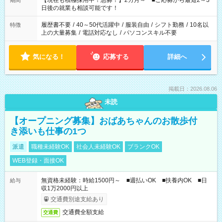
【現在も積極採用中！急募！】2カ月～ ■ご応募から最短2～3
期間
の方へ 今ご覧のお仕事で希望する勤務時間と、もう1つのお仕事
日後の就業も相談可能です！
の勤務時間。 合計で週40時間を超える場合は応募できません。
履歴書不要
/
40～50代活躍中
/
服装自由
/
シフト勤務
/
10名以
特徴
上の大量募集
/
電話対応なし
/
パソコンスキル不要
気になる！
応募する
詳細へ
掲載日：2026.08.06
未読
【オープニング募集】おばあちゃんのお散歩付
き添いも仕事の1つ
派遣
職種未経験OK
社会人未経験OK
ブランクOK
WEB登録・面接OK
無資格未経験：時給1500円～ ■週払いOK ■扶養内OK ■日
給与
収1万2000円以上
交通費別途支給あり
交通費全額支給
交通費