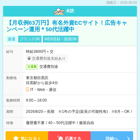
掲載日：2026.08.03
未読
【月収例63万円】有名外資ECサイト！広告キャ
ンペーン運用＊50代活躍中
派遣
ブランクOK
WEB登録・面接OK
時給3800円＋交
給与
交通費別途支給あり
交通費別途
交通費
東京都目黒区
勤務地
目黒駅から徒歩4分
IT・Web・通信
9:00～18:00
勤務時間
2026/8/20～長期 ※1年の予定(延長の可能性有) ※8月～OK！
期間
履歴書不要
/
40～50代活躍中
/
服装自由
特徴
気になる！
応募する
詳細へ