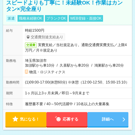
スピードよりも丁寧に！未経験OK！作業はカン
タン×完全座り
派遣
職種未経験OK
ブランクOK
WEB登録・面接OK
時給1500円
給与
交通費別途支給あり
実費支給／当社規定あり。通勤交通費実費支払／上限4
交通費
万円／月※規定あり
埼玉県加須市
勤務地
加須駅から車10分
/
久喜駅から車20分
/
鴻巣駅から車20分
物流・ロジスティクス
(1)09:00-17:00(休憩60分) ※休憩（12:00-12:50、15:00-15:10）
勤務時間
1ヶ月以上3ヶ月未満／即日～9月末まで
期間
履歴書不要
/
40～50代活躍中
/
10名以上の大量募集
特徴
気になる！
応募する
詳細へ