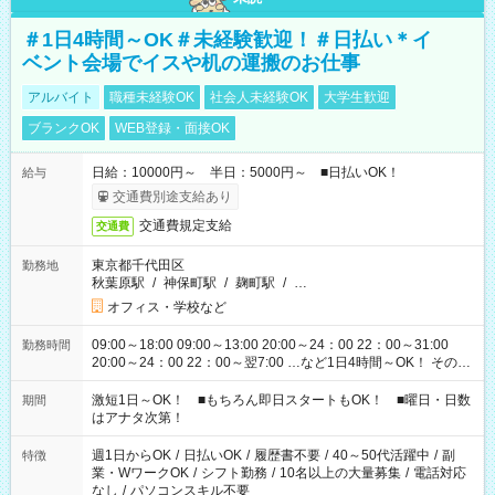
＃1日4時間～OK＃未経験歓迎！＃日払い＊イ
ベント会場でイスや机の運搬のお仕事
アルバイト
職種未経験OK
社会人未経験OK
大学生歓迎
ブランクOK
WEB登録・面接OK
日給：10000円～ 半日：5000円～ ■日払いOK！
給与
交通費別途支給あり
交通費規定支給
交通費
東京都千代田区
勤務地
秋葉原駅
/
神保町駅
/
麹町駅
/
…
オフィス・学校など
09:00～18:00 09:00～13:00 20:00～24：00 22：00～31:00
勤務時間
20:00～24：00 22：00～翌7:00 …など1日4時間～OK！ その他
シフトもございます！ お気軽にご相談ください！
激短1日～OK！ ■もちろん即日スタートもOK！ ■曜日・日数
期間
はアナタ次第！
週1日からOK
/
日払いOK
/
履歴書不要
/
40～50代活躍中
/
副
特徴
業・WワークOK
/
シフト勤務
/
10名以上の大量募集
/
電話対応
なし
/
パソコンスキル不要