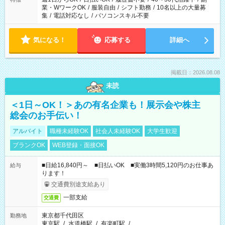
業・WワークOK
/
服装自由
/
シフト勤務
/
10名以上の大量募
集
/
電話対応なし
/
パソコンスキル不要
気になる！
応募する
詳細へ
掲載日：2026.08.08
未読
＜1日～OK！＞あの有名企業も！展示会や株主
総会のお手伝い！
アルバイト
職種未経験OK
社会人未経験OK
大学生歓迎
ブランクOK
WEB登録・面接OK
■日給16,840円～ ■日払いOK ■実働3時間5,120円のお仕事あ
給与
ります！
交通費別途支給あり
一部支給
交通費
東京都千代田区
勤務地
東京駅
/
水道橋駅
/
有楽町駅
/
…