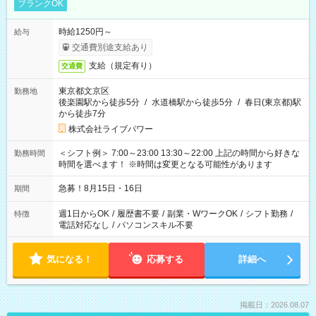
ブランクOK
時給1250円～
給与
交通費別途支給あり
支給（規定有り）
交通費
東京都文京区
勤務地
後楽園駅から徒歩5分
/
水道橋駅から徒歩5分
/
春日(東京都)駅
から徒歩7分
株式会社ライブパワー
＜シフト例＞ 7:00～23:00 13:30～22:00 上記の時間から好きな
勤務時間
時間を選べます！ ※時間は変更となる可能性があります
急募！8月15日・16日
期間
週1日からOK
/
履歴書不要
/
副業・WワークOK
/
シフト勤務
/
特徴
電話対応なし
/
パソコンスキル不要
気になる！
応募する
詳細へ
掲載日：2026.08.07