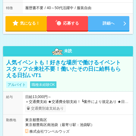
履歴書不要
/
40～50代活躍中
/
服装自由
特徴
気になる！
応募する
詳細へ
未読
人気イベントも！好きな場所で働けるイベント
スタッフ☆来社不要！働いたその日に給料もら
える日払い/T1
アルバイト
職種未経験OK
日給13,000円～
給与
＋交通費支給 ★交通費全額支給！ ┗案件により規定あり ★日払
いOK！（規定あり） ┗働いたその日に現金GET♪ お仕事後はコ
交通費別途支給あり
ンビニATMから 日払い分を引き落とせます！ 【試用期間】試
用期間なし
東京都豊島区
勤務地
東京都豊島区南池袋（最寄り駅：池袋駅）
株式会社ワンベルウッズ