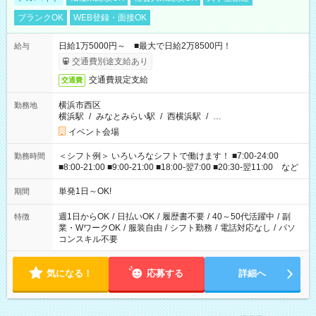
ブランクOK
WEB登録・面接OK
日給1万5000円～ ■最大で日給2万8500円！
給与
交通費別途支給あり
交通費規定支給
交通費
横浜市西区
勤務地
横浜駅
/
みなとみらい駅
/
西横浜駅
/
…
イベント会場
＜シフト例＞ いろいろなシフトで働けます！ ■7:00-24:00
勤務時間
■8:00-21:00 ■9:00-21:00 ■18:00-翌7:00 ■20:30-翌11:00 など
単発1日～OK!
期間
週1日からOK
/
日払いOK
/
履歴書不要
/
40～50代活躍中
/
副
特徴
業・WワークOK
/
服装自由
/
シフト勤務
/
電話対応なし
/
パソ
コンスキル不要
気になる！
応募する
詳細へ