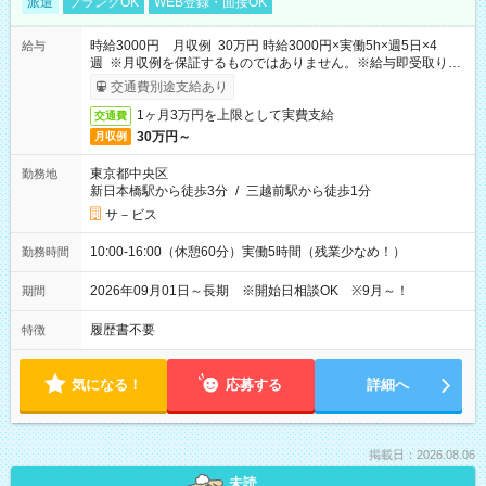
派遣
ブランクOK
WEB登録・面接OK
時給3000円 月収例 30万円 時給3000円×実働5h×週5日×4
給与
週 ※月収例を保証するものではありません。※給与即受取りサ
ービス利用可（利用条件有）
交通費別途支給あり
1ヶ月3万円を上限として実費支給
交通費
30万円～
月収例
東京都中央区
勤務地
新日本橋駅から徒歩3分
/
三越前駅から徒歩1分
サ－ビス
10:00-16:00（休憩60分）実働5時間（残業少なめ！）
勤務時間
2026年09月01日～長期 ※開始日相談OK ※9月～！
期間
履歴書不要
特徴
気になる！
応募する
詳細へ
掲載日：2026.08.06
未読