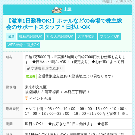
掲載日：2026.08.05
未読
【激単1日勤務OK!】ホテルなどの会場で株主総
会のサポートスタッフ＊日払いOK
派遣
職種未経験OK
社会人未経験OK
大学生歓迎
ブランクOK
WEB登録・面接OK
日給1万5000円～※実働5時間で日給7000円のお仕事もありま
給与
す ◆日払い・週払いOK！（規定あり）◆お仕事によって日給
も異なります
交通費別途支給あり
交通費別途支給あり(勤務地により異なります)
交通費
東京都文京区
勤務地
後楽園駅
/
茗荷谷駅
/
本郷三丁目駅
/
…
イベント会場
▼シフト例 ・08：00～19：00 ・09：00～18：00 ・10：00～
勤務時間
17：00 ・13：00～22：00 ・16：00～21：00 など多数！ ※お
仕事により勤務時間が異なります
即日～OK！ ◆お好きな日1日～働けます ◆急募
期間
週1日からOK
/
日払いOK
/
履歴書不要
/
40～50代活躍中
/
副
特徴