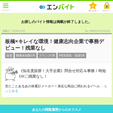
0
メニュー
気になる！
ログイン
お探しのバイト情報は掲載が終了しました。
掲載日 :2026
/
07
/
02
No.TMPE26-0519231
板橋×キレイな環境！健康志向企業で事務デ
ビュー！残業なし
派遣
職種未経験OK
ブランクOK
WEB登録・面接OK
《知名度抜群！大手企業》問合せ対応＆事務！時短
OK〇残業なし！
見たことあるあの体重計メーカー！身近な商品に関われる○“ヘル
...も
っとみる
あなたの閲覧履歴からのオススメ