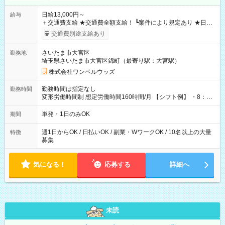
日給13,000円～
給与
＋交通費支給 ★交通費全額支給！ ┗案件により規定あり ★日払
いOK！（規定あり） ┗働いたその日に現金GET♪ お仕事後はコ
交通費別途支給あり
ンビニATMから 日払い分を引き落とせます！ 【試用期間】試
用期間なし
さいたま市大宮区
勤務地
埼玉県さいたま市大宮区錦町（最寄り駅：大宮駅）
株式会社ワンベルウッズ
勤務時間は指定なし
勤務時間
変形労働時間制 想定労働時間160時間/月 【シフト例】 ・8：00
～21：00
単発・1日のみOK
期間
週1日からOK / 日払いOK / 副業・WワークOK / 10名以上の大量
特徴
募集
気になる！
応募する
詳細へ
未読