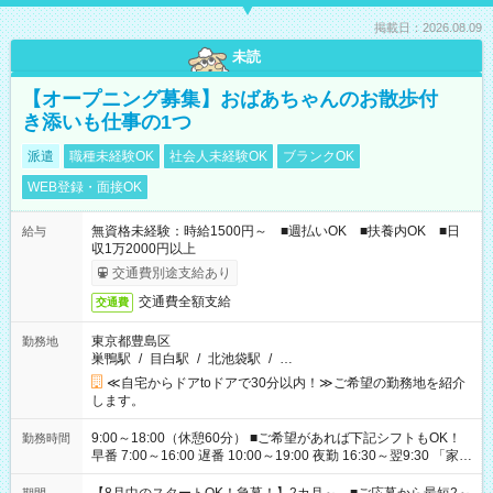
掲載日：2026.08.09
未読
【オープニング募集】おばあちゃんのお散歩付
き添いも仕事の1つ
派遣
職種未経験OK
社会人未経験OK
ブランクOK
WEB登録・面接OK
無資格未経験：時給1500円～ ■週払いOK ■扶養内OK ■日
給与
収1万2000円以上
交通費別途支給あり
交通費全額支給
交通費
東京都豊島区
勤務地
巣鴨駅
/
目白駅
/
北池袋駅
/
…
≪自宅からドアtoドアで30分以内！≫ご希望の勤務地を紹介
します。
9:00～18:00（休憩60分） ■ご希望があれば下記シフトもOK！
勤務時間
早番 7:00～16:00 遅番 10:00～19:00 夜勤 16:30～翌9:30 「家族
と休みを合わせたい」 「余裕を持って夕飯の準備がしたい」
「できれば残業はしたくない」 など、ご希望を教えてください