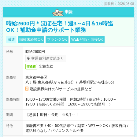
掲載日：2026.08.08
未読
時給2600円＊ほぼ在宅！週3～4日＆16時迄
OK！補助金申請のサポート業務
派遣
職種未経験OK
ブランクOK
WEB登録・面接OK
時給2600円
給与
交通費別途支給あり
全額支給
交通費
東京都中央区
勤務地
八丁堀(東京都)駅から徒歩2分
/
茅場町駅から徒歩6分
建設業界向けのAIサービスの提供など
10:00～17:00(実働6時間 休憩1時間) ※定時：10:00～
勤務時間
19:00（※終わりの時間：16:00～19:00で相談可！）
【急募】即日～長期 ※8月～！
期間
履歴書不要
/
40～50代活躍中
/
副業・WワークOK
/
服装自由
/
特徴
電話対応なし
/
パソコンスキル不要