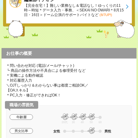
【完全在宅！】難しい業務なし＆電話なし！ゆっくりの11
時～時短＊データ入力・事務、＜SEKAI NO OWARI＊8月15
日・16日＞ドーム公演のサポートバイトなど
(8/7UP!)
お仕事の概要
＊問い合わせ対応 (電話/メール/チャット)
┗ 商品の操作方法や不具合による修理受付 など
＊実機による動作確認
＊対応履歴入力
＼OJTしっかり＆わからない事は都度ご相談OK／
【OAスキル】
＊PC入力・修正ができればOK！
職場の雰囲気
年齢層
20代
30
40
50
60
男女比率
女性
男性