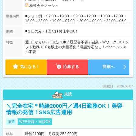
株式会社マッシュ
■シフト例 ・07:00～19:30 ・09:00～12:00 ・10:00～17:00 ・
勤務時間
18:00～23:00 ・19:00～07:00 ・20:00～09:00 ・22:00～06:00
etc ★最短で3時間で5,120円のお仕事から 15時間で2万円近く稼
げるお仕事も！ ご希望のお時間に合わせてご紹介！ ※シフトは
■１日のみ・1回だけお仕事OK！
期間
現場によって異なります。 ※勿論、休憩時間はあるのでご安心
ください！
週1日からOK
/
日払いOK
/
履歴書不要
/
副業・WワークOK
/
シ
特徴
フト勤務
/
10名以上の大量募集
/
電話対応なし
/
パソコンスキ
ル不要
気になる！
応募する
詳細へ
掲載日：2026.08.07
未読
＼完全在宅＊時給2000円／週4日勤務OK！美容
情報の発信！SNS広告運用
派遣
WEB登録・面接OK
時給2100円 月収例 252,000円
給与