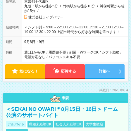
東京都千代田区
勤務地
九段下駅から徒歩5分
/
竹橋駅から徒歩10分
/
神保町駅から徒
歩15分
/
…
株式会社ライブパワー
＜シフト例＞ 9:00～22:30 12:30～22:00 15:30～21:00 12:30～
勤務時間
19:00 12:30～22:00 上記の時間から好きな時間を選べます！ ※
時間は変更となる可能性があります
9月8日・9日
期間
週1日からOK
/
履歴書不要
/
副業・WワークOK
/
シフト勤務
/
特徴
電話対応なし
/
パソコンスキル不要
気になる！
応募する
詳細へ
掲載日：2026.08.04
未読
＜SEKAI NO OWARI＊8月15日・16日＞ドーム
公演のサポートバイト
アルバイト
職種未経験OK
社会人未経験OK
大学生歓迎