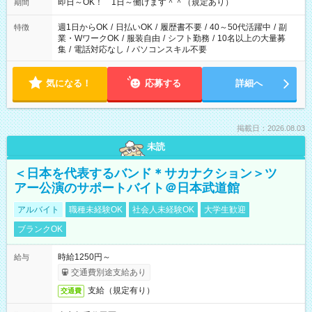
即日～OK！ 1日～働けます＾＾（規定あり）
期間
週1日からOK
/
日払いOK
/
履歴書不要
/
40～50代活躍中
/
副
特徴
業・WワークOK
/
服装自由
/
シフト勤務
/
10名以上の大量募
集
/
電話対応なし
/
パソコンスキル不要
気になる！
応募する
詳細へ
掲載日：2026.08.03
未読
＜日本を代表するバンド＊サカナクション＞ツ
アー公演のサポートバイト＠日本武道館
アルバイト
職種未経験OK
社会人未経験OK
大学生歓迎
ブランクOK
時給1250円～
給与
交通費別途支給あり
支給（規定有り）
交通費