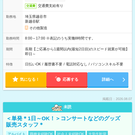
交通費支給有り
交通費
埼玉県越谷市
勤務地
新越谷駅
その他製造
8:00～17:00 ※表記のうち実働8時間です。
勤務時間
長期【ご応募から1週間以内(最短2日目)のスピード就業が可能】
期間
即日～
日払いOK
/
履歴書不要
/
電話対応なし
/
パソコンスキル不要
特徴
気になる！
応募する
詳細へ
掲載日：2026.08.07
未読
＜単発＊1日～OK！＞コンサートなどのグッズ
販売スタッフ＊
アルバイト
職種未経験OK
社会人未経験OK
大学生歓迎