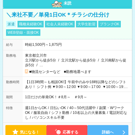
未読
＼来社不要／単発1日OK＊チラシの仕分け
派遣
職種未経験OK
社会人未経験OK
大学生歓迎
ブランクOK
WEB登録・面接OK
時給1,500円～1,875円
給与
東京都立川市
勤務地
立川駅から徒歩5分
/
立川北駅から徒歩5分
/
立川南駅から徒
歩5分
/
…
■物流センターなど ■勤務地選べます
【1日3時間～も相談OK!】午前中のみや18時以降などのシフト
勤務時間
あり！ シフト例 ▼9:00～12:00 ▼9:00～17:00 ▼10:00～19:00
▼18:00～21:00
1日だけの単発OK！＃8月～ ＃9月～
期間
週1日からOK
/
日払いOK
/
40～50代活躍中
/
副業・Wワーク
特徴
OK
/
服装自由
/
シフト勤務
/
10名以上の大量募集
/
電話対応な
し
/
パソコンスキル不要
気になる！
応募する
詳細へ