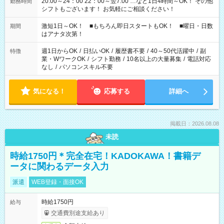
20:00～24：00 22：00～翌7:00 …など1日4時間～OK！ その他
勤務時間
シフトもございます！ お気軽にご相談ください！
激短1日～OK！ ■もちろん即日スタートもOK！ ■曜日・日数
期間
はアナタ次第！
週1日からOK
/
日払いOK
/
履歴書不要
/
40～50代活躍中
/
副
特徴
業・WワークOK
/
シフト勤務
/
10名以上の大量募集
/
電話対応
なし
/
パソコンスキル不要
気になる！
応募する
詳細へ
掲載日：2026.08.08
未読
時給1750円＊完全在宅！KADOKAWA！書籍デ
ータに関わるデータ入力
派遣
WEB登録・面接OK
時給1750円
給与
交通費別途支給あり