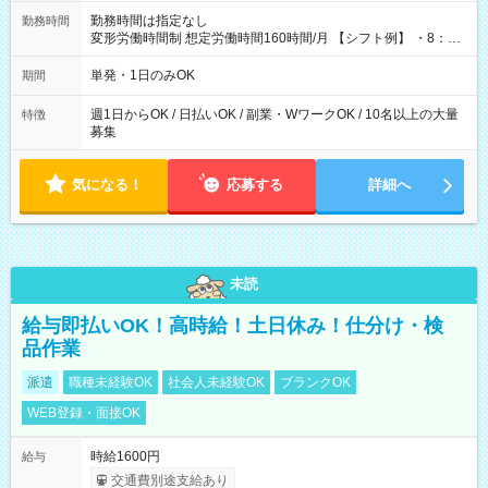
勤務時間は指定なし
勤務時間
変形労働時間制 想定労働時間160時間/月 【シフト例】 ・8：00
～21：00
単発・1日のみOK
期間
週1日からOK / 日払いOK / 副業・WワークOK / 10名以上の大量
特徴
募集
気になる！
応募する
詳細へ
未読
給与即払いOK！高時給！土日休み！仕分け・検
品作業
派遣
職種未経験OK
社会人未経験OK
ブランクOK
WEB登録・面接OK
時給1600円
給与
交通費別途支給あり