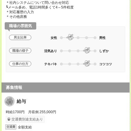
＊社内システムについて問い合わせ対応
┗メール多め、電話1時間多くて4～5件程度
＊対応履歴の入力
＊その他庶務
職場の雰囲気
男女比率
女性
男性
職場の様子
活気あり
しずか
仕事の仕方
テキパキ
コツコツ
募集情報
給与
時給1700円 月収例 255,000円
交通費別途支給あり
全額支給
交通費