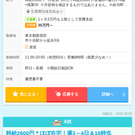
時給2000円 月収例 33万円 時給2000円×実働8h×週5日×4週
給与
+残業5h ※月収例を保証するものではありません。※給与即受
取りサービス利用可（利用条件有）
交通費別途支給あり
1ヶ月3万円を上限として実費支給
交通費
30万円～
月収例
東京都新宿区
勤務地
市ケ谷駅から徒歩3分
放送
11:00-20:00（休憩60分）実働8時間（残業少なめ！）
勤務時間
即日～長期 ※開始日相談OK
期間
履歴書不要
特徴
気になる！
応募する
詳細へ
掲載日：2026.08.06
未読
時給2600円＊ほぼ在宅！週3～4日＆16時迄