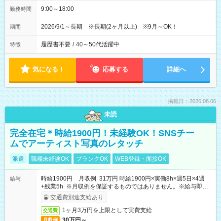
9:00～18:00
勤務時間
2026/9/1～長期 ※長期(2ヶ月以上) ※9月～OK！
期間
履歴書不要
/
40～50代活躍中
特徴
気になる！
応募する
詳細へ
掲載日：2026.08.06
未読
完全在宅＊時給1900円！未経験OK！SNSチー
ムでアーティスト写真のレタッチ
派遣
職種未経験OK
ブランクOK
WEB登録・面接OK
時給1900円 月収例 31万円 時給1900円×実働8h×週5日×4週
給与
+残業5h ※月収例を保証するものではありません。※給与即受
取りサービス利用可（利用条件有）
交通費別途支給あり
1ヶ月3万円を上限として実費支給
交通費
30万円～
月収例