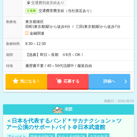
交通費別途支給あり
交通費実費支給（当社規定あり）
交通費
東京都港区
勤務地
田町(東京都)駅から徒歩4分
/
三田(東京都)駅から徒歩7分
金融関連
8:30～12:30
勤務時間
【急募】即日～長期 ※8月～OK！
期間
履歴書不要
/
40～50代活躍中
/
服装自由
特徴
気になる！
応募する
詳細へ
掲載日：2026.08.03
未読
＜日本を代表するバンド＊サカナクション＞ツ
アー公演のサポートバイト＠日本武道館
アルバイト
職種未経験OK
社会人未経験OK
大学生歓迎