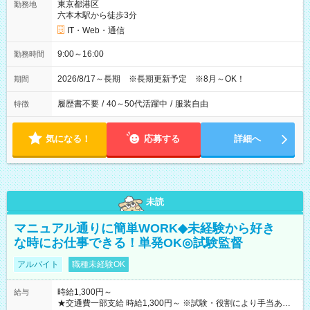
東京都港区
勤務地
六本木駅から徒歩3分
IT・Web・通信
9:00～16:00
勤務時間
2026/8/17～長期 ※長期更新予定 ※8月～OK！
期間
履歴書不要
/
40～50代活躍中
/
服装自由
特徴
気になる！
応募する
詳細へ
未読
マニュアル通りに簡単WORK◆未経験から好き
な時にお仕事できる！単発OK◎試験監督
アルバイト
職種未経験OK
時給1,300円～
給与
★交通費一部支給 時給1,300円～ ※試験・役割により手当あり