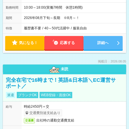
10:00～18:00(実働7時間 休憩1時間)
勤務時間
2026年08月下旬～長期 ※8月～！
期間
履歴書不要
/
40～50代活躍中
/
服装自由
特徴
気になる！
応募する
詳細へ
掲載日：2026.08.05
未読
完全在宅で16時まで！英語&日本語＼EC運営サ
ポート／
派遣
ブランクOK
WEB登録・面接OK
時給2450円＋交
給与
交通費別途支給あり
出社時の通勤交通費支給
交通費