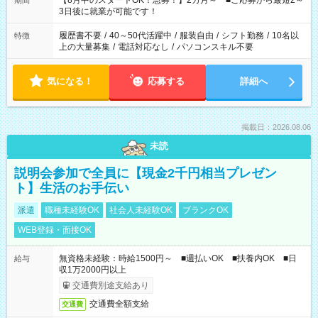
【8月中のスタートOK！急募！】2カ月～ ■ご応募から最短2～
期間
ね。 ※Wワーク希望の方へ 今ご覧のお仕事で希望する勤務時間
3日後に就業が可能です！
と、もう1つのお仕事の勤務時間。 合計で週40時間を超える場
合は応募できません。
履歴書不要
/
40～50代活躍中
/
服装自由
/
シフト勤務
/
10名以
特徴
上の大量募集
/
電話対応なし
/
パソコンスキル不要
気になる！
応募する
詳細へ
掲載日：2026.08.06
未読
説明会参加で全員に【現金2千円相当プレゼン
ト】生活のお手伝い
派遣
職種未経験OK
社会人未経験OK
ブランクOK
WEB登録・面接OK
無資格未経験：時給1500円～ ■週払いOK ■扶養内OK ■日
給与
収1万2000円以上
交通費別途支給あり
交通費全額支給
交通費