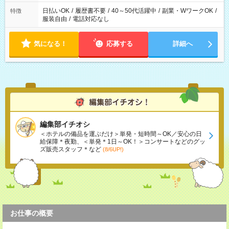
日払いOK
/
履歴書不要
/
40～50代活躍中
/
副業・WワークOK
/
特徴
服装自由
/
電話対応なし
気になる！
応募する
詳細へ
編集部イチオシ
＜ホテルの備品を運ぶだけ＞単発・短時間～OK／安心の日
給保障＊夜勤、＜単発＊1日～OK！＞コンサートなどのグッ
ズ販売スタッフ＊など
(8/6UP!)
お仕事の概要