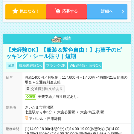
気になる！
応募する
詳細へ
未読
【未経験OK】【服装＆髪色自由！】お菓子のピ
ッキング・シール貼り｜短期
派遣
職種未経験OK
ブランクOK
WEB登録・面接OK
時給1400円／月収例：117,600円＝1,400円×4時間×21日勤務の
給与
場合＋交通費別途支給
交通費別途支給あり
実費支給／当社規定あり。
交通費
さいたま市見沼区
勤務地
七里駅から車6分
/
大宮公園駅
/
大宮(埼玉県)駅
アパレル・日用雑貨
(1)14:00-18:00(休憩0分) (2)14:00-19:00(休憩0分) (3)14:00-
勤務時間
19:30(休憩0分) (4)14:00-20:00(休憩45分) ※お好きな時間が選べ