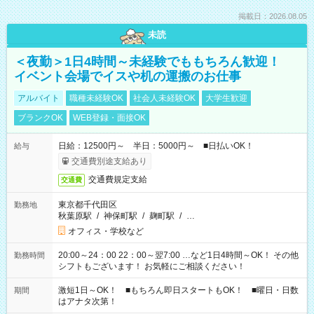
掲載日：2026.08.05
未読
＜夜勤＞1日4時間～未経験でももちろん歓迎！
イベント会場でイスや机の運搬のお仕事
アルバイト
職種未経験OK
社会人未経験OK
大学生歓迎
ブランクOK
WEB登録・面接OK
日給：12500円～ 半日：5000円～ ■日払いOK！
給与
交通費別途支給あり
交通費規定支給
交通費
東京都千代田区
勤務地
秋葉原駅
/
神保町駅
/
麹町駅
/
…
オフィス・学校など
20:00～24：00 22：00～翌7:00 …など1日4時間～OK！ その他
勤務時間
シフトもございます！ お気軽にご相談ください！
激短1日～OK！ ■もちろん即日スタートもOK！ ■曜日・日数
期間
はアナタ次第！