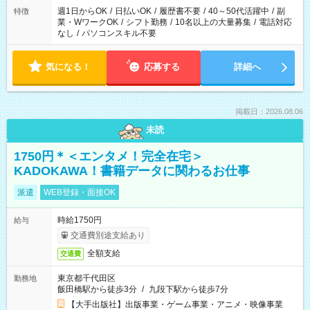
週1日からOK
/
日払いOK
/
履歴書不要
/
40～50代活躍中
/
副
特徴
業・WワークOK
/
シフト勤務
/
10名以上の大量募集
/
電話対応
なし
/
パソコンスキル不要
気になる！
応募する
詳細へ
掲載日：2026.08.06
未読
1750円＊＜エンタメ！完全在宅＞
KADOKAWA！書籍データに関わるお仕事
派遣
WEB登録・面接OK
時給1750円
給与
交通費別途支給あり
全額支給
交通費
東京都千代田区
勤務地
飯田橋駅から徒歩3分
/
九段下駅から徒歩7分
【大手出版社】出版事業・ゲーム事業・アニメ・映像事業