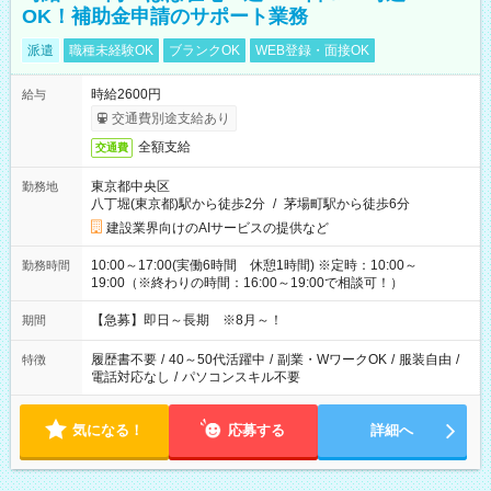
OK！補助金申請のサポート業務
派遣
職種未経験OK
ブランクOK
WEB登録・面接OK
時給2600円
給与
交通費別途支給あり
全額支給
交通費
東京都中央区
勤務地
八丁堀(東京都)駅から徒歩2分
/
茅場町駅から徒歩6分
建設業界向けのAIサービスの提供など
10:00～17:00(実働6時間 休憩1時間) ※定時：10:00～
勤務時間
19:00（※終わりの時間：16:00～19:00で相談可！）
【急募】即日～長期 ※8月～！
期間
履歴書不要
/
40～50代活躍中
/
副業・WワークOK
/
服装自由
/
特徴
電話対応なし
/
パソコンスキル不要
気になる！
応募する
詳細へ