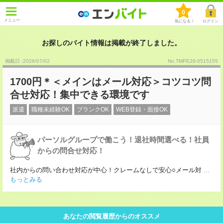
0
メニュー
気になる！
ログイン
お探しのバイト情報は掲載が終了しました。
掲載日 :2026
/
07
/
02
No.TMPE26-0515155
1700円＊＜メインはメール対応＞コツコツ問
合せ対応！集中できる環境です
派遣
職種未経験OK
ブランクOK
WEB登録・面接OK
パーソルグループで働こう！退社時間選べる！社員
からの問合せ対応！
社内からの問い合わせ対応が中心！クレームなしで安心○メール対
...
もっとみる
あなたの閲覧履歴からのオススメ