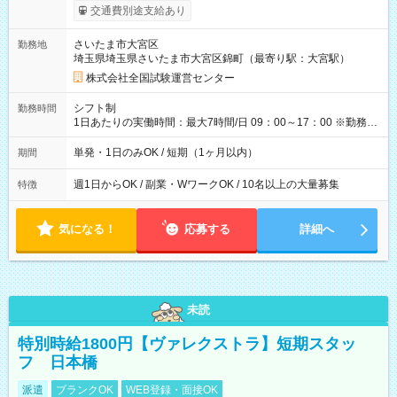
※勤務回数により昇給あり 【即給（前払い）オプションあ
交通費別途支給あり
り！】 希望される場合、勤務から1週間ほどで給与の一部を受け
取れます。 ※手数料418円がかかります。 【過去試験日の収入
さいたま市大宮区
勤務地
例】 ・河合塾模擬試験 8:30～17:30（休憩1時間） 時給1,300円
埼玉県埼玉県さいたま市大宮区錦町（最寄り駅：大宮駅）
×8時間＝日収10,400円＋交通費 ※当日の役割により時給＋100
円の場合あり ・国家試験 7:00～13:30（休憩なし） 時給1,300
株式会社全国試験運営センター
円（役割手当＋100円）×6時間＝日収8,400円＋交通費 【試用期
間】試用期間なし
シフト制
勤務時間
1日あたりの実働時間：最大7時間/日 09：00～17：00 ※勤務時
間は 試験により異なります。
単発・1日のみOK / 短期（1ヶ月以内）
期間
週1日からOK / 副業・WワークOK / 10名以上の大量募集
特徴
気になる！
応募する
詳細へ
未読
特別時給1800円【ヴァレクストラ】短期スタッ
フ 日本橋
派遣
ブランクOK
WEB登録・面接OK