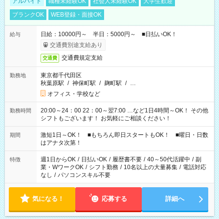
アルバイト
職種未経験OK
社会人未経験OK
大学生歓迎
ブランクOK
WEB登録・面接OK
日給：10000円～ 半日：5000円～ ■日払いOK！
給与
交通費別途支給あり
交通費規定支給
交通費
東京都千代田区
勤務地
秋葉原駅
/
神保町駅
/
麹町駅
/
…
オフィス・学校など
20:00～24：00 22：00～翌7:00 …など1日4時間～OK！ その他
勤務時間
シフトもございます！ お気軽にご相談ください！
激短1日～OK！ ■もちろん即日スタートもOK！ ■曜日・日数
期間
はアナタ次第！
週1日からOK
/
日払いOK
/
履歴書不要
/
40～50代活躍中
/
副
特徴
業・WワークOK
/
シフト勤務
/
10名以上の大量募集
/
電話対応
なし
/
パソコンスキル不要
気になる！
応募する
詳細へ