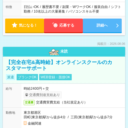
日払いOK
/
履歴書不要
/
副業・WワークOK
/
服装自由
/
シフト
特徴
勤務
/
10名以上の大量募集
/
パソコンスキル不要
気になる！
応募する
詳細へ
掲載日：2026.08.06
未読
【完全在宅&高時給】オンラインスクールのカ
スタマーサポート
派遣
ブランクOK
WEB登録・面接OK
時給2400円＋交
給与
交通費別途支給あり
交通費実費支給（当社規定あり）
交通費
東京都港区
勤務地
田町(東京都)駅から徒歩4分
/
三田(東京都)駅から徒歩7分
金融関連