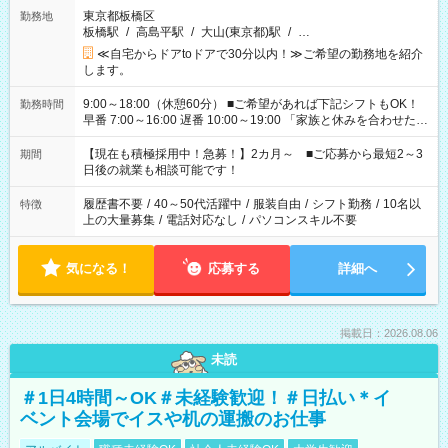
東京都板橋区
勤務地
板橋駅
/
高島平駅
/
大山(東京都)駅
/
…
≪自宅からドアtoドアで30分以内！≫ご希望の勤務地を紹介
します。
9:00～18:00（休憩60分） ■ご希望があれば下記シフトもOK！
勤務時間
早番 7:00～16:00 遅番 10:00～19:00 「家族と休みを合わせた
い」 「余裕を持って夕飯の準備がしたい」 「できれば残業はし
たくない」 など、ご希望を教えてくださいね。 ※Wワーク希望
【現在も積極採用中！急募！】2カ月～ ■ご応募から最短2～3
期間
の方へ 今ご覧のお仕事で希望する勤務時間と、もう1つのお仕事
日後の就業も相談可能です！
の勤務時間。 合計で週40時間を超える場合は応募できません。
履歴書不要
/
40～50代活躍中
/
服装自由
/
シフト勤務
/
10名以
特徴
上の大量募集
/
電話対応なし
/
パソコンスキル不要
気になる！
応募する
詳細へ
掲載日：2026.08.06
未読
＃1日4時間～OK＃未経験歓迎！＃日払い＊イ
ベント会場でイスや机の運搬のお仕事