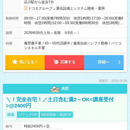
品川駅から徒歩7分
ドコモグループ→通信設備とシステム開発・運用
09:00～17:30(実働7時間30分 休憩1時間) 17:00～26:00(実働8
勤務時間
時間 休憩1時間) 02:00～09:30(実働6時間30分 休憩1時間) ※
日勤は就業時間1/夜勤は就業時間2.3を連続で行って頂きます
2026年09月上旬～長期 ※9月～！
期間
履歴書不要
/
40～50代活躍中
/
服装自由
/
シフト勤務
/
パソコ
特徴
ンスキル不要
気になる！
応募する
詳細へ
掲載日：2026.08.06
未読
＼！完全在宅！／土日含む週2～OK<講座受付
>@2400円
派遣
ブランクOK
WEB登録・面接OK
時給2400円＋交
給与