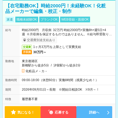
【在宅勤務OK】時給2000円！未経験OK！化粧
品メーカーで編集・校正・制作
派遣
職種未経験OK
ブランクOK
WEB登録・面接OK
時給2000円 月収例 32万円 時給2000円×実働8h×週5日×4
給与
週 ※月収例を保証するものではありません。※給与即受取りサ
ービス利用可（利用条件有）
交通費別途支給あり
1ヶ月3万円を上限として実費支給
交通費
30万円～
月収例
東京都港区
勤務地
新橋駅から徒歩5分
/
汐留駅から徒歩2分
化粧品メ－カ－
09:00-18:00（休憩60分）実働8時間（残業少なめ！）
勤務時間
2026年09月01日～長期 ※開始日相談OK ※9月～！
期間
履歴書不要
特徴
気になる！
応募する
詳細へ