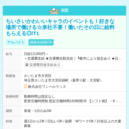
未読
ちいさいかわいいキャラのイベントも！好きな
場所で働ける☆来社不要！働いたその日に給料
もらえる◎/T1
アルバイト
職種未経験OK
日給13,000円～
給与
＋交通費支給 ★交通費全額支給！ ┗案件により規定あり ★日払
いOK！（規定あり） ┗働いたその日に現金GET♪ お仕事後はコ
交通費別途支給あり
ンビニATMから 日払い分を引き落とせます！ 【試用期間】試
用期間なし
さいたま市大宮区
勤務地
埼玉県さいたま市大宮区錦町（最寄り駅：大宮駅）
株式会社ワンベルウッズ
勤務時間は指定なし
勤務時間
変形労働時間制 想定労働時間160時間/月 【シフト例】 ・8：00
～21：00
単発・1日のみOK
期間
週1日からOK / 日払いOK / 副業・WワークOK / 10名以上の大量
特徴
募集