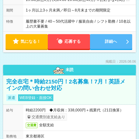
ます
1ヶ月以上3ヶ月未満／即日～8月末までの期間限定
期間
履歴書不要
/
40～50代活躍中
/
服装自由
/
シフト勤務
/
10名以
特徴
上の大量募集
気になる！
応募する
詳細へ
掲載日：2026.08.06
未読
完全在宅＊時給2150円！2名募集！7月！英語メ
インの問い合わせ対応
派遣
WEB登録・面接OK
時給2200円 ◆月収例：338,000円＋残業代（21日換算）
給与
交通費別途支給あり
全額支給
交通費
東京都港区
勤務地