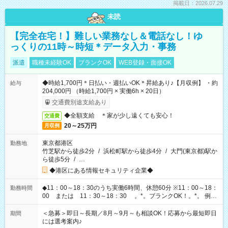
掲載日：2026.07.29
未読
【完全在宅！】難しい業務なし＆電話なし！ゆ
っくりの11時～時短＊データ入力・事務
派遣
職種未経験OK
ブランクOK
WEB登録・面接OK
◆時給1,700円＊日払い・週払いOK＊昇給あり♪【月収例】 ・約
給与
204,000円 （時給1,700円 × 実働6h × 20日）
交通費別途支給あり
◆全額支給 ＊家が少し遠くても安心！
交通費
20～25万円
月収例
東京都港区
勤務地
竹芝駅から徒歩2分
/
浜松町駅から徒歩4分
/
大門(東京都)駅か
ら徒歩5分
/
…
◆港区にある情報セキュリティ企業◆
◆11：00～18：30のうち実働6時間、休憩60分 ※11：00～18：
勤務時間
00 または 11：30～18：30 。*。ブランクOK！。*。 例え
ば前職が、 在宅/財団法人/事務/コールセンター/受付/販売/カフェ
スタッフ スイーツ販売/ホテルフロント/化粧品販売/など 様々な
＜急募＞即日～長期／8月～9月～も相談OK！応募から最短即日
期間
業界から入社して活躍されています♪
には選考案内♪