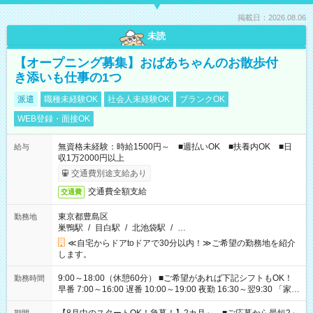
掲載日：2026.08.06
未読
【オープニング募集】おばあちゃんのお散歩付
き添いも仕事の1つ
派遣
職種未経験OK
社会人未経験OK
ブランクOK
WEB登録・面接OK
無資格未経験：時給1500円～ ■週払いOK ■扶養内OK ■日
給与
収1万2000円以上
交通費別途支給あり
交通費全額支給
交通費
東京都豊島区
勤務地
巣鴨駅
/
目白駅
/
北池袋駅
/
…
≪自宅からドアtoドアで30分以内！≫ご希望の勤務地を紹介
します。
9:00～18:00（休憩60分） ■ご希望があれば下記シフトもOK！
勤務時間
早番 7:00～16:00 遅番 10:00～19:00 夜勤 16:30～翌9:30 「家族
と休みを合わせたい」 「余裕を持って夕飯の準備がしたい」
「できれば残業はしたくない」 など、ご希望を教えてください