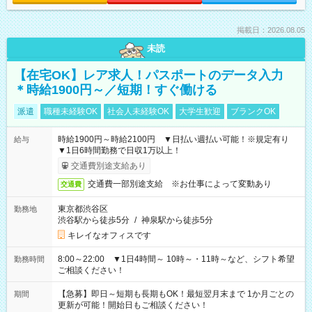
掲載日：2026.08.05
未読
【在宅OK】レア求人！パスポートのデータ入力
＊時給1900円～／短期！すぐ働ける
派遣
職種未経験OK
社会人未経験OK
大学生歓迎
ブランクOK
時給1900円～時給2100円 ▼日払い週払い可能！※規定有り
給与
▼1日6時間勤務で日収1万以上！
交通費別途支給あり
交通費一部別途支給 ※お仕事によって変動あり
交通費
東京都渋谷区
勤務地
渋谷駅から徒歩5分
/
神泉駅から徒歩5分
キレイなオフィスです
8:00～22:00 ▼1日4時間～ 10時～・11時～など、シフト希望
勤務時間
ご相談ください！
【急募】即日～短期も長期もOK！最短翌月末まで 1か月ごとの
期間
更新が可能！開始日もご相談ください！