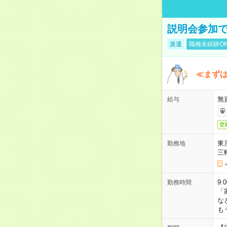
説明会参加で
派遣
職種未経験O
≪まずは
無
給与
交
東
勤務地
三
9:
勤務時間
「
な
も