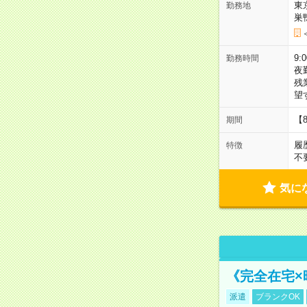
東
勤務地
巣
9:
勤務時間
夜
残
望
【
期間
履
特徴
不
気に
《完全在宅×
派遣
ブランクOK