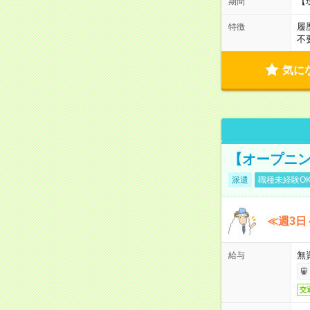
【
期間
履
特徴
不
気に
【オープニン
派遣
職種未経験O
≪週3日
無
給与
交