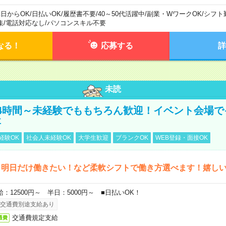
1日からOK
/
日払いOK
/
履歴書不要
/
40～50代活躍中
/
副業・WワークOK
/
シフト
集
/
電話対応なし
/
パソコンスキル不要
なる！
応募する
詳
未読
4時間～未経験でももちろん歓迎！イベント会場で
事
経験OK
社会人未経験OK
大学生歓迎
ブランクOK
WEB登録・面接OK
ら明日だけ働きたい！など柔軟シフトで働き方選べます！嬉し
給：12500円～ 半日：5000円～ ■日払いOK！
交通費別途支給あり
交通費規定支給
通費