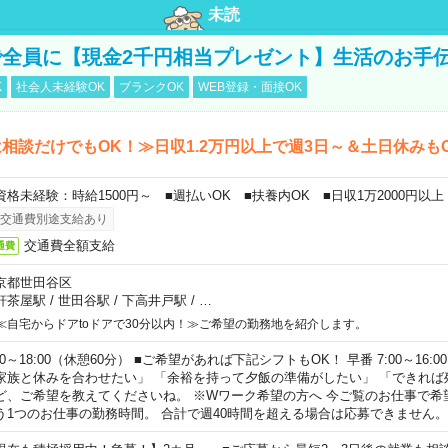
未読
全員に【現金2千円相当プレゼント】生活のお手
K
社会人未経験OK
ブランクOK
WEB登録・面接OK
相談だけでもOK！≫日収1.2万円以上で週3日～＆土日休みも
資格未経験：時給1500円～ ■週払いOK ■扶養内OK ■日収1万2000円以上
交通費別途支給あり
交通費全額支給
通費
京都世田谷区
軒茶屋駅
/
世田谷駅
/
下高井戸駅
/
…
≪自宅からドアtoドアで30分以内！≫ご希望の勤務地を紹介します。
00～18:00（休憩60分） ■ご希望があれば下記シフトもOK！ 早番 7:00～16:00 遅
家族と休みを合わせたい」 「余裕を持って夕飯の準備がしたい」 「できれば
ど、ご希望を教えてくださいね。 ※Wワーク希望の方へ 今ご覧のお仕事で希
う1つのお仕事の勤務時間。 合計で週40時間を超える場合は応募できません。