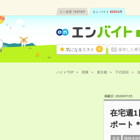
エン派遣
71573
件
エン バイト
82531
件
0
気になるリスト
保存した希
バイトTOP
関東
東京都
千代田区
在
掲載日 :
2026
/
07
/
15
在宅週1
ポート＊
派遣
職種未経