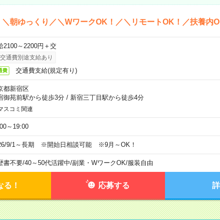
＊＼朝ゆっくり／＼WワークOK！／＼リモートOK！／扶養内O
2100～2200円＋交
交通費別途支給あり
交通費支給(規定有り)
通費
京都新宿区
宿御苑前駅から徒歩3分
/
新宿三丁目駅から徒歩4分
マスコミ関連
:00～19:00
026/9/1～長期 ※開始日相談可能 ※9月～OK！
歴書不要
/
40～50代活躍中
/
副業・WワークOK
/
服装自由
なる！
応募する
詳