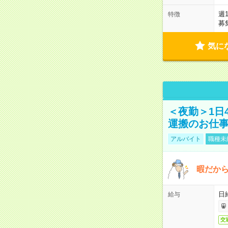
週
特徴
募
気に
＜夜勤＞1日
運搬のお仕
アルバイト
職種未
暇だか
日
給与
交