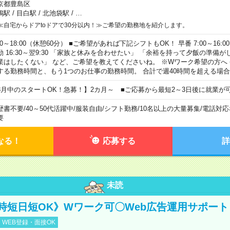
京都豊島区
鴨駅
/
目白駅
/
北池袋駅
/
…
≪自宅からドアtoドアで30分以内！≫ご希望の勤務地を紹介します。
00～18:00（休憩60分） ■ご希望があれば下記シフトもOK！ 早番 7:00～16:00 遅
勤 16:30～翌9:30 「家族と休みを合わせたい」 「余裕を持って夕飯の準備
業はしたくない」 など、ご希望を教えてくださいね。 ※Wワーク希望の方へ
する勤務時間と、もう1つのお仕事の勤務時間。 合計で週40時間を超える場
8月中のスタートOK！急募！】2カ月～ ■ご応募から最短2～3日後に就業が
歴書不要
/
40～50代活躍中
/
服装自由
/
シフト勤務
/
10名以上の大量募集
/
電話対応
要
なる！
応募する
詳
未読
時短日短OK》Wワーク可〇Web広告運用サポート
WEB登録・面接OK