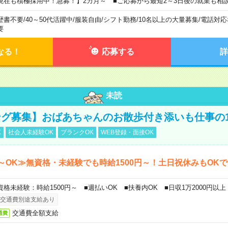
現在も積極採用中！急募！】2カ月～ ■ご応募から最短2～3日後の就業も相
歴書不要
/
40～50代活躍中
/
服装自由
/
シフト勤務
/
10名以上の大量募集
/
電話対応
要
なる！
応募する
詳
未読
グ募集】おばあちゃんのお散歩付き添いも仕事の
K
社会人未経験OK
ブランクOK
WEB登録・面接OK
～OK≫無資格・未経験でも時給1500円～！土日祝休みもOK
資格未経験：時給1500円～ ■週払いOK ■扶養内OK ■日収1万2000円以上
交通費別途支給あり
交通費全額支給
通費