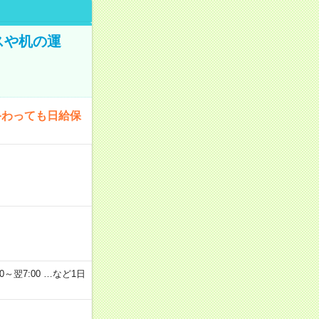
スや机の運
終わっても日給保
2：00～翌7:00 …など1日