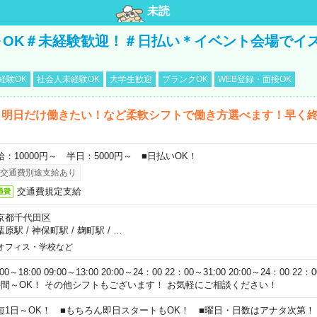
未読
～OK＃未経験歓迎！＃日払い＊イベント会場でイ
経験OK
社会人未経験OK
大学生歓迎
ブランクOK
WEB登録・面接OK
ら明日だけ働きたい！など柔軟シフトで働き方選べます！早く
給：10000円～ 半日：5000円～ ■日払いOK！
交通費別途支給あり
交通費規定支給
通費
京都千代田区
葉原駅
/
神保町駅
/
麹町駅
/
…
オフィス・学校など
:00～18:00 09:00～13:00 20:00～24：00 22：00～31:00 20:00～24：00 2
時間～OK！ その他シフトもございます！ お気軽にご相談ください！
短1日～OK！ ■もちろん即日スタートもOK！ ■曜日・日数はアナタ次第！