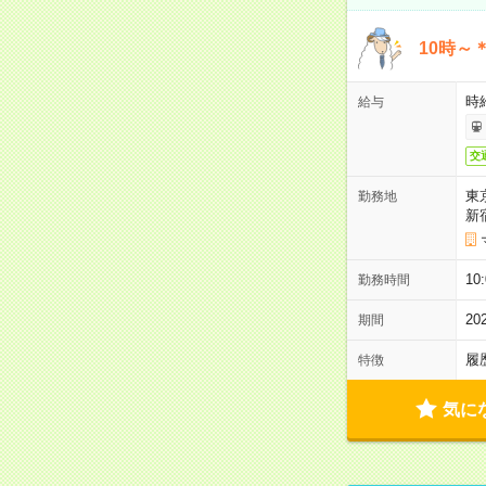
10時～
時給
給与
交
東
勤務地
新
10
勤務時間
2
期間
履
特徴
気に