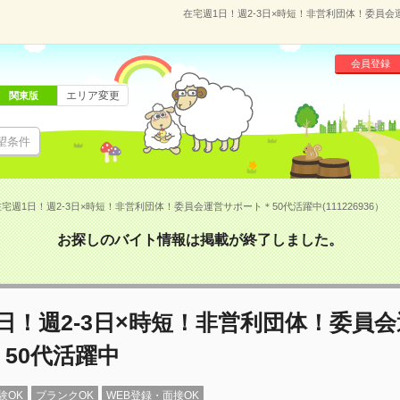
在宅週1日！週2-3日×時短！非営利団体！委員会運
会員登録
エリア変更
関東版
望条件
宅週1日！週2-3日×時短！非営利団体！委員会運営サポート＊50代活躍中(111226936）
お探しのバイト情報は掲載が終了しました。
日！週2-3日×時短！非営利団体！委員
50代活躍中
験OK
ブランクOK
WEB登録・面接OK