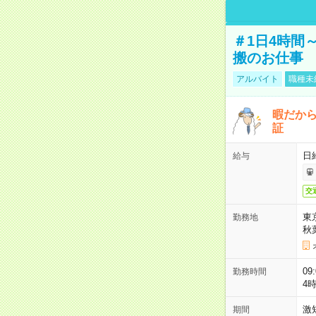
＃1日4時間
搬のお仕事
アルバイト
職種未
暇だか
証
日
給与
交
東
勤務地
秋
09
勤務時間
4
激
期間