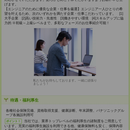
げます。
【エンジニアのために優良な企業・仕事を厳選】エンジニア一人ひとりの希
望を叶えるため、次のいずれかを満たす企業・仕事こだわっています。 [1]
大手企業 [2]高い技術力・先進性 [3]働きやすい環境 [4]スキルアップに協
力的 ※初級～上級レベルまで、多彩なフェーズのお仕事紹介可能！
私たちがお待ちしております。一緒に頑張り
ましょう！
待遇・福利厚生
各種社会保険完備、資格取得支援、健康診断、年末調整、パナソニックグル
ープ各施設利用可
当社では、業界トップレベルの福利厚生の諸制度をご用意して
ポイント！
います。充実の福利厚生施設を利用できる他、健康保険料も安く、保障内容