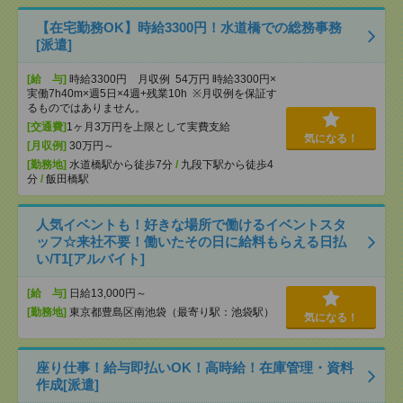
【在宅勤務OK】時給3300円！水道橋での総務事務
[派遣]
[給 与]
時給3300円 月収例 54万円 時給3300円×
実働7h40m×週5日×4週+残業10h ※月収例を保証す
るものではありません。
[交通費]
1ヶ月3万円を上限として実費支給
気になる！
[月収例]
30万円～
[勤務地]
水道橋駅から徒歩7分
/
九段下駅から徒歩4
分
/
飯田橋駅
人気イベントも！好きな場所で働けるイベントスタ
ッフ☆来社不要！働いたその日に給料もらえる日払
い/T1[アルバイト]
[給 与]
日給13,000円～
[勤務地]
東京都豊島区南池袋（最寄り駅：池袋駅）
気になる！
座り仕事！給与即払いOK！高時給！在庫管理・資料
作成[派遣]