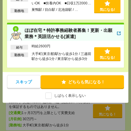
[給 与]
無資格未経験：時給1500円～ ■週払い
いOK ■扶養内OK ■日収1万2000円
OK ■扶養内OK ■日収1万2000円以上
以上
巣鴨駅 / 目白駅 / 北池袋駅 / …
気になる!
勤務地
[交通費]
交通費全額支給
気になる！
[勤務地]
巣鴨駅
/
目白駅
/
北池袋駅
/
…
ほぼ在宅＊特許事務経験者募集！更新・出願
ほぼ在宅＊特許事務経験者募集！更新・出願業務＊
業務＊英語活かせる[派遣]
英語活かせる[派遣]
時給2600円
給与
[給 与]
時給2600円
大手町(東京都)駅から徒歩1分 / 三越前
[交通費]
交通費支給
勤務地
気になる!
駅から徒歩1分 / 東京駅から徒歩3分
気になる！
[勤務地]
大手町(東京都)駅から徒歩1分
/
三越前駅か
ら徒歩1分
/
東京駅から徒歩3分
【在宅勤務OK】時給3150円！大手！大手町での運用
スキップ
どちらも気になる！
管理・保守[派遣]
しばらく表示しない
[給 与]
時給3150円 月収例 50万4000円 時給
3150円×実働7h30m×週5日×4週+残業10h ※月収例
を保証するものではありません。
[交通費]
1ヶ月3万円を上限として実費支給
気になる！
[月収例]
30万円～
[勤務地]
大手町(東京都)駅から徒歩1分