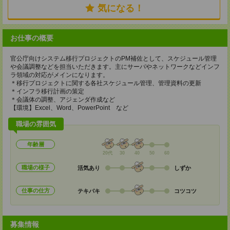
気になる！
お仕事の概要
官公庁向けシステム移行プロジェクトのPM補佐として、スケジュール管理
や会議調整などを担当いただきます。主にサーバやネットワークなどインフ
ラ領域の対応がメインになります。
＊移行プロジェクトに関する各社スケジュール管理、管理資料の更新
＊インフラ移行計画の策定
＊会議体の調整、アジェンダ作成など
【環境】Excel、Word、PowerPoint など
職場の雰囲気
年齢層
20代
30
40
50
60
職場の様子
活気あり
しずか
仕事の仕方
テキパキ
コツコツ
募集情報