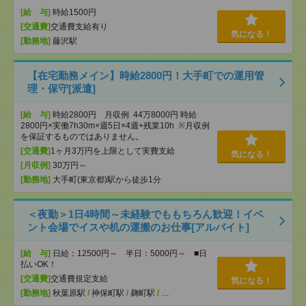
[給 与]
時給1500円
[交通費]
交通費支給有り
気になる！
[勤務地]
藤沢駅
【在宅勤務メイン】時給2800円！大手町での運用管
理・保守[派遣]
[給 与]
時給2800円 月収例 44万8000円 時給
2800円×実働7h30m×週5日×4週+残業10h ※月収例
を保証するものではありません。
[交通費]
1ヶ月3万円を上限として実費支給
気になる！
[月収例]
30万円～
[勤務地]
大手町(東京都)駅から徒歩1分
＜夜勤＞1日4時間～未経験でももちろん歓迎！イベ
ント会場でイスや机の運搬のお仕事[アルバイト]
[給 与]
日給：12500円～ 半日：5000円～ ■日
払いOK！
[交通費]
交通費規定支給
気になる！
[勤務地]
秋葉原駅
/
神保町駅
/
麹町駅
/
…