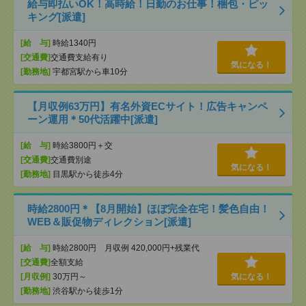
給与即払いOK！高時給！日勤のお仕事！梱包・ピッ
キング[派遣]
[給 与]
時給1340円
[交通費]
交通費支給有り
気になる！
[勤務地]
宇都宮駅から車10分
【月収例63万円】有名外資ECサイト！広告キャンペ
ーン運用＊50代活躍中[派遣]
[給 与]
時給3800円＋交
[交通費]
交通費別途
気になる！
[勤務地]
目黒駅から徒歩4分
時給2800円＊【8月開始】ほぼ完全在宅！髪色自由！
WEB＆販促物ディレクション[派遣]
[給 与]
時給2800円 月収例 420,000円+残業代
[交通費]
全額支給
[月収例]
30万円～
気になる！
[勤務地]
渋谷駅から徒歩1分