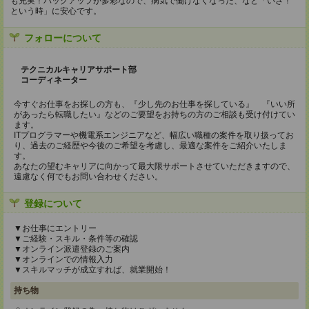
も充実！バックアップが多彩なので、病気で働けなくなった、など「いざ！
という時」に安心です。
フォローについて
テクニカルキャリアサポート部
コーディネーター
今すぐお仕事をお探しの方も、『少し先のお仕事を探している』 『いい所
があったら転職したい』などのご要望をお持ちの方のご相談も受け付けてい
ます。
ITプログラマーや機電系エンジニアなど、幅広い職種の案件を取り扱ってお
り、過去のご経歴や今後のご希望を考慮し、最適な案件をご紹介いたしま
す。
あなたの望むキャリアに向かって最大限サポートさせていただきますので、
遠慮なく何でもお問い合わせください。
登録について
▼お仕事にエントリー
▼ご経験・スキル・条件等の確認
▼オンライン派遣登録のご案内
▼オンラインでの情報入力
▼スキルマッチが成立すれば、就業開始！
持ち物