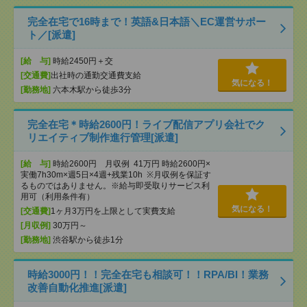
完全在宅で16時まで！英語&日本語＼EC運営サポー
ト／[派遣]
[給 与]
時給2450円＋交
[交通費]
出社時の通勤交通費支給
気になる！
[勤務地]
六本木駅から徒歩3分
完全在宅＊時給2600円！ライブ配信アプリ会社でク
リエイティブ制作進行管理[派遣]
[給 与]
時給2600円 月収例 41万円 時給2600円×
実働7h30m×週5日×4週+残業10h ※月収例を保証す
るものではありません。※給与即受取りサービス利
用可（利用条件有）
気になる！
[交通費]
1ヶ月3万円を上限として実費支給
[月収例]
30万円～
[勤務地]
渋谷駅から徒歩1分
時給3000円！！完全在宅も相談可！！RPA/BI！業務
改善自動化推進[派遣]