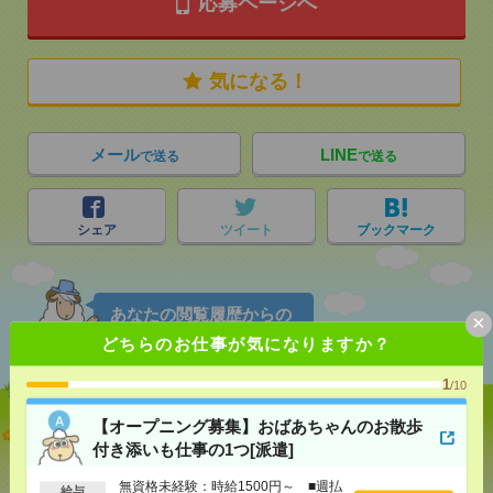
応募ページへ
気になる！
メール
LINE
で送る
で送る
シェア
ツイート
ブックマーク
あなたの閲覧履歴からの
×
おすすめ
どちらのお仕事が気になりますか？
1
/10
【オープニング募集】おばあちゃんのお散歩
【オープニング募集】おばあちゃんのお散歩付き添
付き添いも仕事の1つ[派遣]
いも仕事の1つ[派遣]
無資格未経験：時給1500円～ ■週払
給与