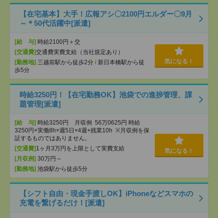
【在宅基本】大手！広報アシ〇2100円エルダー〇9月
～＊50代活躍中[派遣]
[給 与]
時給2100円＋交
[交通費]
交通費実費支給（当社規定あり）
気になる！
[勤務地]
三越前駅から徒歩2分
/
新日本橋駅から徒
歩5分
時給3250円！【在宅勤務OK】池袋での進捗管理、課
題管理[派遣]
[給 与]
時給3250円 月収例 56万0625円 時給
3250円×実働8h×週5日×4週+残業10h ※月収例を保
証するものではありません。
[交通費]
1ヶ月3万円を上限として実費支給
気になる！
[月収例]
30万円～
[勤務地]
池袋駅から徒歩5分
【シフト自由・現金手渡しOK】iPhoneなどスマホの
充電を繋げるだけ！[派遣]