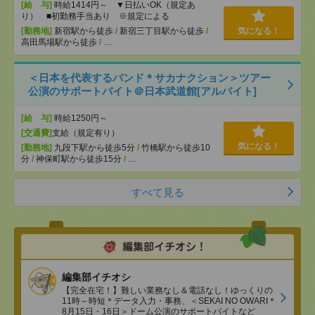
[給 与]
時給1414円～ ▼日払いOK（規定あ
り） ■初勤務手当あり ※規定による
[勤務地]
新宿駅から徒歩
/
新宿三丁目駅から徒歩
/
気になる！
高田馬場駅から徒歩
/
…
＜日本を代表するバンド＊サカナクション＞ツアー
公演のサポートバイト＠日本武道館[アルバイト]
[給 与]
時給1250円～
[交通費]
支給（規定有り）
気になる！
[勤務地]
九段下駅から徒歩5分
/
竹橋駅から徒歩10
分
/
神保町駅から徒歩15分
/
…
すべて見る
編集部イチオシ
【完全在宅！】難しい業務なし＆電話なし！ゆっくりの
11時～時短＊データ入力・事務、＜SEKAI NO OWARI＊
8月15日・16日＞ドーム公演のサポートバイトなど