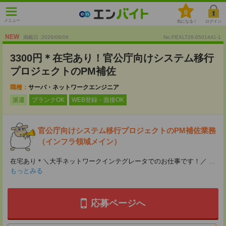
0
メニュー
気になる！
ログイン
NEW
掲載日 :2026
/
08
/
06
No.PEXLT26-0501441-1
3300円＊在宅あり！官公庁向けシステム移行
プロジェクトのPM補佐
職種：
サーバ・ネットワークエンジニア
派遣
ブランクOK
WEB登録・面接OK
官公庁向けシステム移行プロジェクトのPM補佐業務
（インフラ領域メイン）
在宅あり＊＼大手ネットワークインテグレータでのお仕事です！／
...
もっとみる
応募ページへ