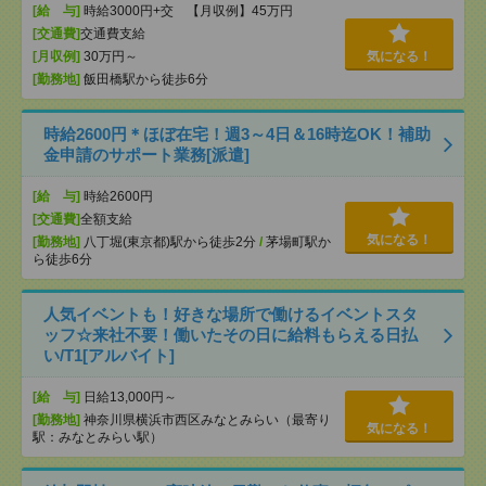
[給 与]
時給3000円+交 【月収例】45万円
[交通費]
交通費支給
[月収例]
30万円～
気になる！
[勤務地]
飯田橋駅から徒歩6分
時給2600円＊ほぼ在宅！週3～4日＆16時迄OK！補助
金申請のサポート業務[派遣]
[給 与]
時給2600円
[交通費]
全額支給
気になる！
[勤務地]
八丁堀(東京都)駅から徒歩2分
/
茅場町駅か
ら徒歩6分
人気イベントも！好きな場所で働けるイベントスタ
ッフ☆来社不要！働いたその日に給料もらえる日払
い/T1[アルバイト]
[給 与]
日給13,000円～
[勤務地]
神奈川県横浜市西区みなとみらい（最寄り
気になる！
駅：みなとみらい駅）