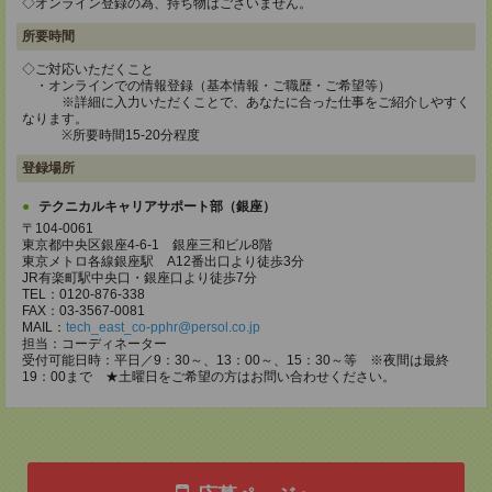
◇オンライン登録の為、持ち物はございません。
所要時間
◇ご対応いただくこと
・オンラインでの情報登録（基本情報・ご職歴・ご希望等）
※詳細に入力いただくことで、あなたに合った仕事をご紹介しやすく
なります。
※所要時間15-20分程度
登録場所
テクニカルキャリアサポート部（銀座）
〒104-0061
東京都中央区銀座4-6-1 銀座三和ビル8階
東京メトロ各線銀座駅 A12番出口より徒歩3分
JR有楽町駅中央口・銀座口より徒歩7分
TEL：0120-876-338
FAX：03-3567-0081
MAIL：
tech_east_co-pphr@persol.co.jp
担当：コーディネーター
受付可能日時：平日／9：30～、13：00～、15：30～等 ※夜間は最終
19：00まで ★土曜日をご希望の方はお問い合わせください。