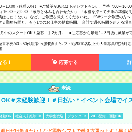
00～18:00（休憩60分） ■ご希望があれば下記シフトもOK！ 早番 7:00～16:00 遅
勤 16:30～翌9:30 「家族と休みを合わせたい」 「余裕を持って夕飯の準備
業はしたくない」 など、ご希望を教えてくださいね。 ※Wワーク希望の方へ
する勤務時間と、もう1つのお仕事の勤務時間。 合計で週40時間を超える場
8月中のスタートOK！急募！】2カ月～ ■ご応募から最短2～3日後に就業が
歴書不要
/
40～50代活躍中
/
服装自由
/
シフト勤務
/
10名以上の大量募集
/
電話対応
要
なる！
応募する
詳
未読
～OK＃未経験歓迎！＃日払い＊イベント会場でイ
経験OK
社会人未経験OK
大学生歓迎
ブランクOK
WEB登録・面接OK
ら明日だけ働きたい！など柔軟シフトで働き方選べます！早く