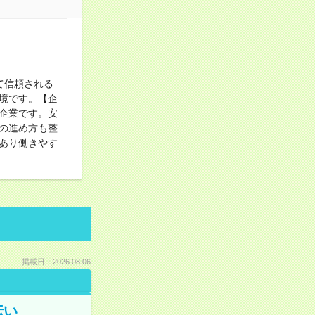
て信頼される
境です。【企
企業です。安
の進め方も整
あり働きやす
掲載日：2026.08.06
伝い