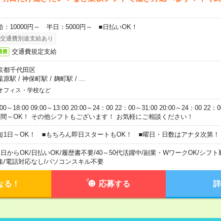
給：10000円～ 半日：5000円～ ■日払いOK！
交通費別途支給あり
交通費規定支給
通費
京都千代田区
葉原駅
/
神保町駅
/
麹町駅
/
…
オフィス・学校など
:00～18:00 09:00～13:00 20:00～24：00 22：00～31:00 20:00～24：00 2
時間～OK！ その他シフトもございます！ お気軽にご相談ください！
短1日～OK！ ■もちろん即日スタートもOK！ ■曜日・日数はアナタ次第！
1日からOK
/
日払いOK
/
履歴書不要
/
40～50代活躍中
/
副業・WワークOK
/
シフト
集
/
電話対応なし
/
パソコンスキル不要
なる！
応募する
詳