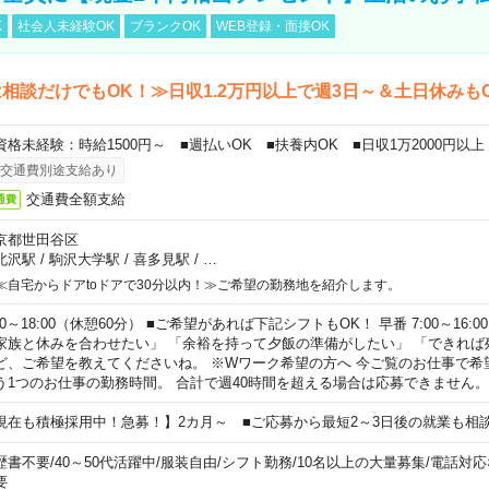
K
社会人未経験OK
ブランクOK
WEB登録・面接OK
相談だけでもOK！≫日収1.2万円以上で週3日～＆土日休みも
資格未経験：時給1500円～ ■週払いOK ■扶養内OK ■日収1万2000円以上
交通費別途支給あり
交通費全額支給
通費
京都世田谷区
北沢駅
/
駒沢大学駅
/
喜多見駅
/
…
≪自宅からドアtoドアで30分以内！≫ご希望の勤務地を紹介します。
00～18:00（休憩60分） ■ご希望があれば下記シフトもOK！ 早番 7:00～16:00 遅
家族と休みを合わせたい」 「余裕を持って夕飯の準備がしたい」 「できれば
ど、ご希望を教えてくださいね。 ※Wワーク希望の方へ 今ご覧のお仕事で希
う1つのお仕事の勤務時間。 合計で週40時間を超える場合は応募できません。
現在も積極採用中！急募！】2カ月～ ■ご応募から最短2～3日後の就業も相
歴書不要
/
40～50代活躍中
/
服装自由
/
シフト勤務
/
10名以上の大量募集
/
電話対応
要