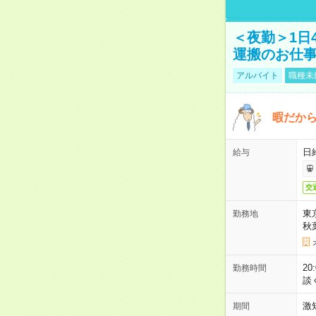
＜夜勤＞1日
運搬のお仕
アルバイト
職種未
暇だか
日
給与
交
東
勤務地
秋
2
勤務時間
談
激
期間