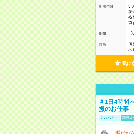
9:
勤務時間
夜
残
望
【
期間
履
特徴
不
気に
＃1日4時間
搬のお仕事
アルバイト
職種未
暇だか