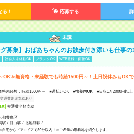
なる！
応募する
詳
未読
グ募集】おばあちゃんのお散歩付き添いも仕事の
K
社会人未経験OK
ブランクOK
WEB登録・面接OK
～OK≫無資格・未経験でも時給1500円～！土日祝休みもOK
資格未経験：時給1500円～ ■週払いOK ■扶養内OK ■日収1万2000円以上
交通費別途支給あり
交通費全額支給
通費
京都豊島区
鴨駅
/
目白駅
/
北池袋駅
/
…
≪自宅からドアtoドアで30分以内！≫ご希望の勤務地を紹介します。