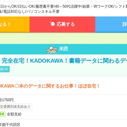
1日からOK
/
日払いOK
/
履歴書不要
/
40～50代活躍中
/
副業・WワークOK
/
シフト
集
/
電話対応なし
/
パソコンスキル不要
なる！
応募する
詳
未読
円＊完全在宅！KADOKAWA！書籍データに関わる
接OK
OKAWA〇本のデータに関するお仕事！ほぼ在宅！
1750円
交通費別途支給あり
全額支給
通費
京都千代田区