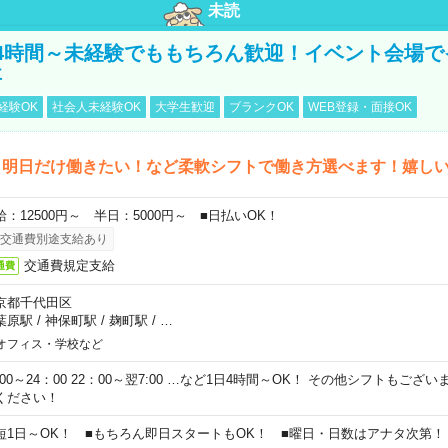
未読
4時間～未経験でももちろん歓迎！イベント会場で
事
経験OK
社会人未経験OK
大学生歓迎
ブランクOK
WEB登録・面接OK
ら明日だけ働きたい！など柔軟シフトで働き方選べます！嬉し
給：12500円～ 半日：5000円～ ■日払いOK！
交通費別途支給あり
交通費規定支給
通費
京都千代田区
葉原駅
/
神保町駅
/
麹町駅
/
…
オフィス・学校など
0:00～24：00 22：00～翌7:00 …など1日4時間～OK！ その他シフトもござ
ください！
短1日～OK！ ■もちろん即日スタートもOK！ ■曜日・日数はアナタ次第！