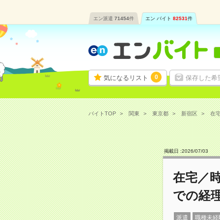
エン派遣
71454
件
エン バイト
82531
件
0
気になるリスト
保存した希
バイトTOP
関東
東京都
新宿区
在宅
掲載日 :
2026
/
07
/
03
在宅／時
での経
派遣
職種未経