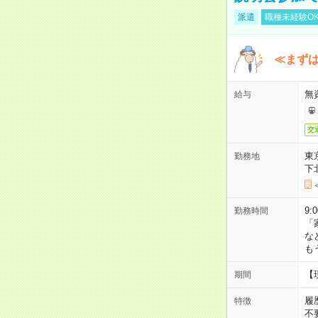
派遣
職種未経験O
≪まずは
無
給与
交
東
勤務地
下
9:
勤務時間
「
な
も
【
期間
履
特徴
不