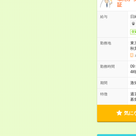
証
日
給与
交
東
勤務地
秋
09
勤務時間
4
激
期間
週
特徴
募
気に