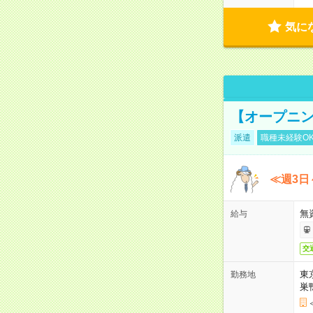
気に
【オープニン
派遣
職種未経験O
≪週3日
無
給与
交
東
勤務地
巣