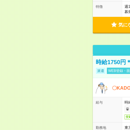
週
特徴
募
気に
時給1750
派遣
WEB登録・面
〇KAD
時給
給与
交
東
勤務地