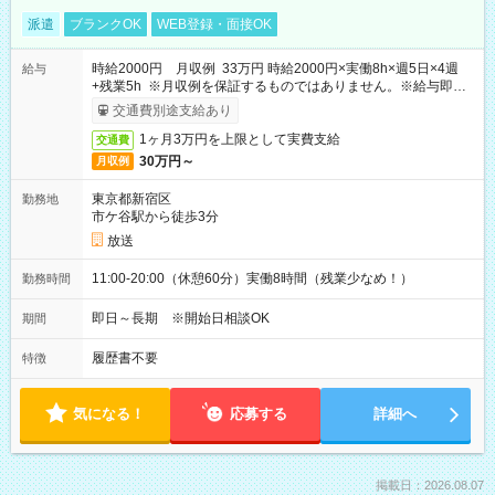
派遣
ブランクOK
WEB登録・面接OK
時給2000円 月収例 33万円 時給2000円×実働8h×週5日×4週
給与
+残業5h ※月収例を保証するものではありません。※給与即受
取りサービス利用可（利用条件有）
交通費別途支給あり
1ヶ月3万円を上限として実費支給
交通費
30万円～
月収例
東京都新宿区
勤務地
市ケ谷駅から徒歩3分
放送
11:00-20:00（休憩60分）実働8時間（残業少なめ！）
勤務時間
即日～長期 ※開始日相談OK
期間
履歴書不要
特徴
気になる！
応募する
詳細へ
掲載日：2026.08.07