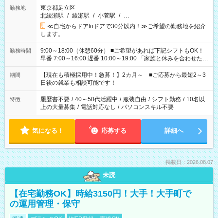
東京都足立区
勤務地
北綾瀬駅
/
綾瀬駅
/
小菅駅
/
…
≪自宅からドアtoドアで30分以内！≫ご希望の勤務地を紹介
します。
9:00～18:00（休憩60分） ■ご希望があれば下記シフトもOK！
勤務時間
早番 7:00～16:00 遅番 10:00～19:00 「家族と休みを合わせた
い」 「余裕を持って夕飯の準備がしたい」 「できれば残業はし
たくない」 など、ご希望を教えてくださいね。 ※Wワーク希望
【現在も積極採用中！急募！】2カ月～ ■ご応募から最短2～3
期間
の方へ 今ご覧のお仕事で希望する勤務時間と、もう1つのお仕事
日後の就業も相談可能です！
の勤務時間。 合計で週40時間を超える場合は応募できません。
履歴書不要
/
40～50代活躍中
/
服装自由
/
シフト勤務
/
10名以
特徴
上の大量募集
/
電話対応なし
/
パソコンスキル不要
気になる！
応募する
詳細へ
掲載日：2026.08.07
未読
【在宅勤務OK】時給3150円！大手！大手町で
の運用管理・保守