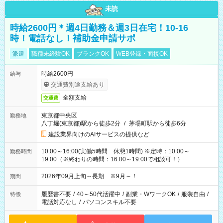
未読
時給2600円＊週4日勤務＆週3日在宅！10-16
時！電話なし！補助金申請サポ
派遣
職種未経験OK
ブランクOK
WEB登録・面接OK
時給2600円
給与
交通費別途支給あり
全額支給
交通費
東京都中央区
勤務地
八丁堀(東京都)駅から徒歩2分
/
茅場町駅から徒歩6分
建設業界向けのAIサービスの提供など
10:00～16:00(実働5時間 休憩1時間) ※定時：10:00～
勤務時間
19:00（※終わりの時間：16:00～19:00で相談可！）
2026年09月上旬～長期 ※9月～！
期間
履歴書不要
/
40～50代活躍中
/
副業・WワークOK
/
服装自由
/
特徴
電話対応なし
/
パソコンスキル不要