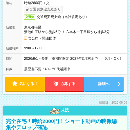
時給2600円＋交
給与
交通費別途支給あり
交通費実費支給（当社規定あり）
交通費
東京都港区
勤務地
溜池山王駅から徒歩5分
/
六本木一丁目駅から徒歩3分
官公庁・関連団体
9:00～17:00
勤務時間
2026/9/1～長期 ※期間限定:2027年3月末まで ※9月～OK！
期間
履歴書不要
/
40～50代活躍中
特徴
気になる！
応募する
詳細へ
掲載日：2026.08.08
未読
完全在宅＊時給2000円！ショート動画の映像編
集やテロップ確認