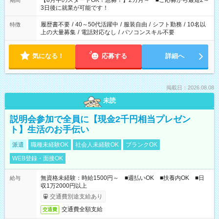
【8月中のスタートOK！急募！】2カ月～ ■ご応募から最短2～
期間
ね。 ※Wワーク希望の方へ 今ご覧のお仕事で希望する勤務時間
3日後に就業が可能です！
と、もう1つのお仕事の勤務時間。 合計で週40時間を超える場
合は応募できません。
履歴書不要
/
40～50代活躍中
/
服装自由
/
シフト勤務
/
10名以
特徴
上の大量募集
/
電話対応なし
/
パソコンスキル不要
気になる！
応募する
詳細へ
掲載日：2026.08.08
未読
説明会参加で全員に【現金2千円相当プレゼン
ト】生活のお手伝い
派遣
職種未経験OK
社会人未経験OK
ブランクOK
WEB登録・面接OK
無資格未経験：時給1500円～ ■週払いOK ■扶養内OK ■日
給与
収1万2000円以上
交通費別途支給あり
交通費全額支給
交通費