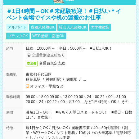
＃1日4時間～OK＃未経験歓迎！＃日払い＊イ
ベント会場でイスや机の運搬のお仕事
アルバイト
職種未経験OK
社会人未経験OK
大学生歓迎
ブランクOK
WEB登録・面接OK
日給：10000円～ 半日：5000円～ ■日払いOK！
給与
交通費別途支給あり
交通費規定支給
交通費
東京都千代田区
勤務地
秋葉原駅
/
神保町駅
/
麹町駅
/
…
オフィス・学校など
09:00～18:00 09:00～13:00 20:00～24：00 22：00～31:00
勤務時間
20:00～24：00 22：00～翌7:00 …など1日4時間～OK！ その他
シフトもございます！ お気軽にご相談ください！
激短1日～OK！ ■もちろん即日スタートもOK！ ■曜日・日数
期間
はアナタ次第！
週1日からOK
/
日払いOK
/
履歴書不要
/
40～50代活躍中
/
副
特徴
業・WワークOK
/
シフト勤務
/
10名以上の大量募集
/
電話対応
なし
/
パソコンスキル不要