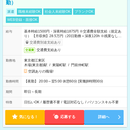
勤）
派遣
職種未経験OK
社会人未経験OK
ブランクOK
WEB登録・面接OK
基本時給1500円・深夜時給1875円 ※交通費全額支給（規定あ
給与
り） 【月収例】28.5万円（20日勤務＋深夜120h ※残業なしの場
合）
交通費別途支給あり
交通費支給あり
交通費
東京都江東区
勤務地
木場(東京都)駅
/
東陽町駅
/
門前仲町駅
空調ありの職場!
【夜勤】 20:00～翌5:00 休憩60分 [実働]8時間00分
勤務時間
即日～長期
期間
日払いOK
/
履歴書不要
/
電話対応なし
/
パソコンスキル不要
特徴
気になる！
応募する
詳細へ