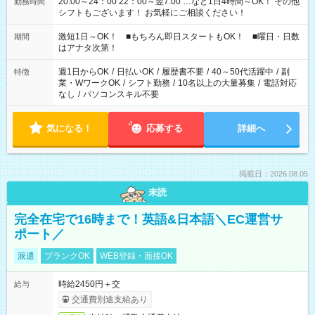
20:00～24：00 22：00～翌7:00 …など1日4時間～OK！ その他
勤務時間
シフトもございます！ お気軽にご相談ください！
激短1日～OK！ ■もちろん即日スタートもOK！ ■曜日・日数
期間
はアナタ次第！
週1日からOK
/
日払いOK
/
履歴書不要
/
40～50代活躍中
/
副
特徴
業・WワークOK
/
シフト勤務
/
10名以上の大量募集
/
電話対応
なし
/
パソコンスキル不要
気になる！
応募する
詳細へ
掲載日：2026.08.05
未読
完全在宅で16時まで！英語&日本語＼EC運営サ
ポート／
派遣
ブランクOK
WEB登録・面接OK
時給2450円＋交
給与
交通費別途支給あり