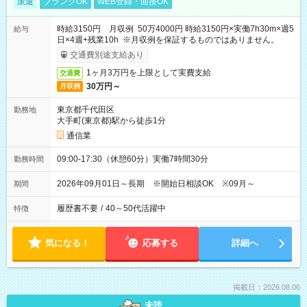
派遣
ブランクOK
WEB登録・面接OK
時給3150円 月収例 50万4000円 時給3150円×実働7h30m×週5
給与
日×4週+残業10h ※月収例を保証するものではありません。
交通費別途支給あり
1ヶ月3万円を上限として実費支給
交通費
30万円～
月収例
東京都千代田区
勤務地
大手町(東京都)駅から徒歩1分
通信業
09:00-17:30（休憩60分）実働7時間30分
勤務時間
2026年09月01日～長期 ※開始日相談OK ※09月～
期間
履歴書不要
/
40～50代活躍中
特徴
気になる！
応募する
詳細へ
掲載日：2026.08.06
未読