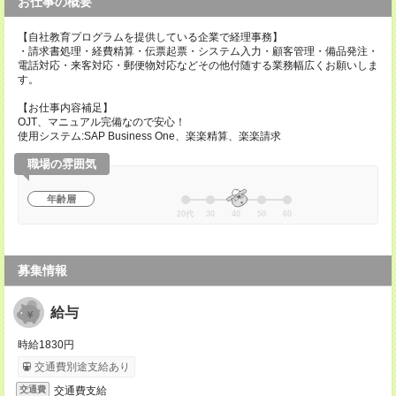
お仕事の概要
【自社教育プログラムを提供している企業で経理事務】
・請求書処理・経費精算・伝票起票・システム入力・顧客管理・備品発注・
電話対応・来客対応・郵便物対応などその他付随する業務幅広くお願いしま
す。
【お仕事内容補足】
OJT、マニュアル完備なので安心！
使用システム:SAP Business One、楽楽精算、楽楽請求
職場の雰囲気
年齢層
20代
30
40
50
60
募集情報
給与
時給1830円
交通費別途支給あり
交通費支給
交通費