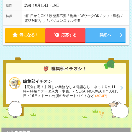
急募！8月15日・16日
期間
週1日からOK
/
履歴書不要
/
副業・WワークOK
/
シフト勤務
/
特徴
電話対応なし
/
パソコンスキル不要
気になる！
応募する
詳細へ
編集部イチオシ
【完全在宅！】難しい業務なし＆電話なし！ゆっくりの11
時～時短＊データ入力・事務、＜SEKAI NO OWARI＊8月15
日・16日＞ドーム公演のサポートバイトなど
(8/7UP!)