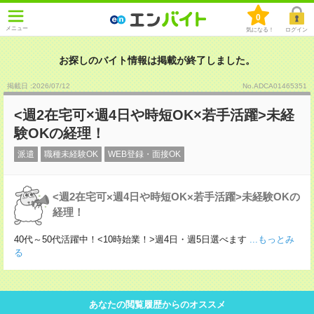
0
メニュー
気になる！
ログイン
お探しのバイト情報は掲載が終了しました。
掲載日 :2026
/
07
/
12
No.ADCA01465351
<週2在宅可×週4日や時短OK×若手活躍>未経
験OKの経理！
派遣
職種未経験OK
WEB登録・面接OK
<週2在宅可×週4日や時短OK×若手活躍>未経験OKの
経理！
40代～50代活躍中！<10時始業！>週4日・週5日選べます
...もっとみ
る
あなたの閲覧履歴からのオススメ