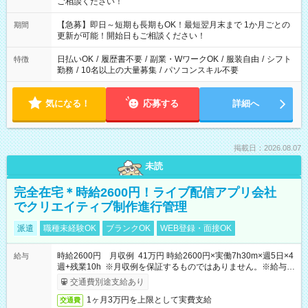
ご相談ください！
【急募】即日～短期も長期もOK！最短翌月末まで 1か月ごとの
期間
更新が可能！開始日もご相談ください！
日払いOK
/
履歴書不要
/
副業・WワークOK
/
服装自由
/
シフト
特徴
勤務
/
10名以上の大量募集
/
パソコンスキル不要
気になる！
応募する
詳細へ
掲載日：2026.08.07
未読
完全在宅＊時給2600円！ライブ配信アプリ会社
でクリエイティブ制作進行管理
派遣
職種未経験OK
ブランクOK
WEB登録・面接OK
時給2600円 月収例 41万円 時給2600円×実働7h30m×週5日×4
給与
週+残業10h ※月収例を保証するものではありません。※給与即
受取りサービス利用可（利用条件有）
交通費別途支給あり
1ヶ月3万円を上限として実費支給
交通費