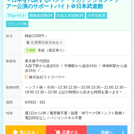
＜日本を代表するバンド＊サカナクション＞ツ
アー公演のサポートバイト＠日本武道館
アルバイト
職種未経験OK
社会人未経験OK
大学生歓迎
ブランクOK
時給1250円～
給与
交通費別途支給あり
支給（規定有り）
交通費
東京都千代田区
勤務地
九段下駅から徒歩5分
/
竹橋駅から徒歩10分
/
神保町駅から徒
歩15分
/
…
株式会社ライブパワー
＜シフト例＞ 9:00～22:30 12:30～22:00 15:30～21:00 12:30～
勤務時間
19:00 12:30～22:00 上記の時間から好きな時間を選べます！ ※
時間は変更となる可能性があります
9月8日・9日
期間
週1日からOK
/
履歴書不要
/
副業・WワークOK
/
シフト勤務
/
特徴
電話対応なし
/
パソコンスキル不要
気になる！
応募する
詳細へ