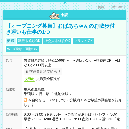
掲載日：2026.08.08
未読
【オープニング募集】おばあちゃんのお散歩付
き添いも仕事の1つ
派遣
職種未経験OK
社会人未経験OK
ブランクOK
WEB登録・面接OK
無資格未経験：時給1500円～ ■週払いOK ■扶養内OK ■日
給与
収1万2000円以上
交通費別途支給あり
交通費全額支給
交通費
東京都豊島区
勤務地
巣鴨駅
/
目白駅
/
北池袋駅
/
…
≪自宅からドアtoドアで30分以内！≫ご希望の勤務地を紹介
します。
9:00～18:00（休憩60分） ■ご希望があれば下記シフトもOK！
勤務時間
早番 7:00～16:00 遅番 10:00～19:00 夜勤 16:30～翌9:30 「家族
と休みを合わせたい」 「余裕を持って夕飯の準備がしたい」
「できれば残業はしたくない」 など、ご希望を教えてください