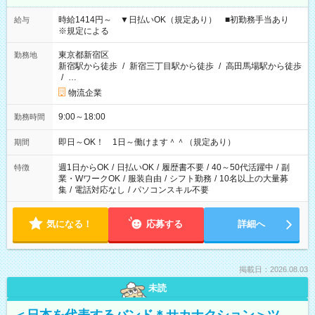
時給1414円～ ▼日払いOK（規定あり） ■初勤務手当あり
給与
※規定による
東京都新宿区
勤務地
新宿駅から徒歩
/
新宿三丁目駅から徒歩
/
高田馬場駅から徒歩
/
…
物流企業
9:00～18:00
勤務時間
即日～OK！ 1日～働けます＾＾（規定あり）
期間
週1日からOK
/
日払いOK
/
履歴書不要
/
40～50代活躍中
/
副
特徴
業・WワークOK
/
服装自由
/
シフト勤務
/
10名以上の大量募
集
/
電話対応なし
/
パソコンスキル不要
気になる！
応募する
詳細へ
掲載日：2026.08.03
未読