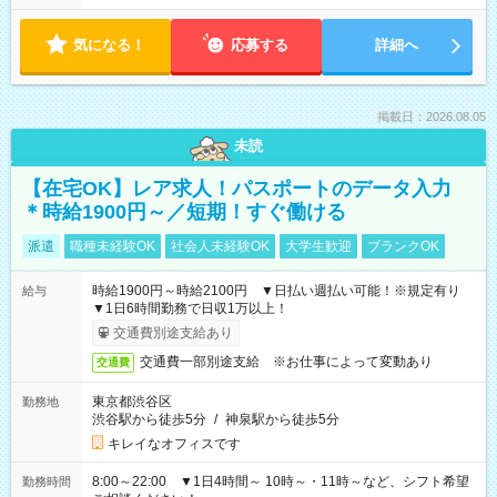
気になる！
応募する
詳細へ
掲載日：2026.08.05
未読
【在宅OK】レア求人！パスポートのデータ入力
＊時給1900円～／短期！すぐ働ける
派遣
職種未経験OK
社会人未経験OK
大学生歓迎
ブランクOK
時給1900円～時給2100円 ▼日払い週払い可能！※規定有り
給与
▼1日6時間勤務で日収1万以上！
交通費別途支給あり
交通費一部別途支給 ※お仕事によって変動あり
交通費
東京都渋谷区
勤務地
渋谷駅から徒歩5分
/
神泉駅から徒歩5分
キレイなオフィスです
8:00～22:00 ▼1日4時間～ 10時～・11時～など、シフト希望
勤務時間