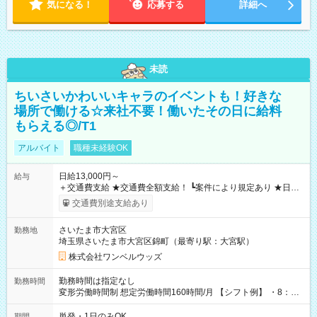
気になる！
応募する
詳細へ
未読
ちいさいかわいいキャラのイベントも！好きな
場所で働ける☆来社不要！働いたその日に給料
もらえる◎/T1
アルバイト
職種未経験OK
日給13,000円～
給与
＋交通費支給 ★交通費全額支給！ ┗案件により規定あり ★日払
いOK！（規定あり） ┗働いたその日に現金GET♪ お仕事後はコ
交通費別途支給あり
ンビニATMから 日払い分を引き落とせます！ 【試用期間】試
用期間なし
さいたま市大宮区
勤務地
埼玉県さいたま市大宮区錦町（最寄り駅：大宮駅）
株式会社ワンベルウッズ
勤務時間は指定なし
勤務時間
変形労働時間制 想定労働時間160時間/月 【シフト例】 ・8：00
～21：00
単発・1日のみOK
期間