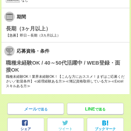
なし
期間
長期（3ヶ月以上）
【急募】即日～長期（3カ月以上）
応募資格・条件
職種未経験OK / 40～50代活躍中 / WEB登録・面
接OK
職種未経験OK！業界未経験OK！【こんな方におススメ！まずはご応募くだ
さい／歓迎条件】≪経理経験ある方≫≪簿記資格取得している方≫≪Excel
スキルある方≫
メール
LINE
で送る
で送る
シェア
ツイート
ブックマーク