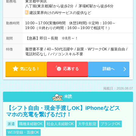
東京都中央区
勤務地
八丁堀(東京都)駅から徒歩2分
/
茅場町駅から徒歩6分
建設業界向けのAIサービスの提供など
10:00～17:00(実働6時間 休憩1時間) ※定時：10:00～
勤務時間
19:00（※終わりの時間：16:00～19:00で相談可！）
【急募】即日～長期 ※8月～！
期間
履歴書不要
/
40～50代活躍中
/
副業・WワークOK
/
服装自由
/
特徴
電話対応なし
/
パソコンスキル不要
気になる！
応募する
詳細へ
掲載日：2026.08.07
未読
【シフト自由・現金手渡しOK】iPhoneなどス
マホの充電を繋げるだけ！
派遣
職種未経験OK
社会人未経験OK
大学生歓迎
ブランクOK
WEB登録・面接OK