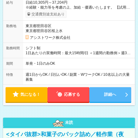
日給10,305円～37,204円
給与
※経験・能力等を考慮の上、加給・優遇いたします。 【試用期
間】試用期間なし
交通費別途支給あり
東京都世田谷区
勤務地
東京都世田谷区桜上水
アシストワーク株式会社
シフト制
勤務時間
1日あたりの実働時間：最大15時間/日 ＜1週間の勤務例＞週3回
勤務 勤務：月・水・金 休み：火・木・土・日 好きな時にお仕事
可能です！ ※1日あたりの最大実働時間は日勤、夜勤共に勤務し
単発・1日のみOK
期間
た時間になります。
週1日からOK / 日払いOK / 副業・WワークOK / 10名以上の大量
特徴
募集
気になる！
応募する
詳細へ
未読
<タイパ抜群>和菓子のパック詰め／軽作業（夜