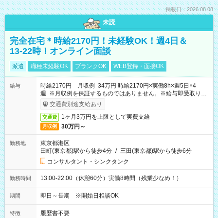
掲載日：2026.08.08
未読
完全在宅＊時給2170円！未経験OK！週4日＆
13-22時！オンライン面談
派遣
職種未経験OK
ブランクOK
WEB登録・面接OK
時給2170円 月収例 34万円 時給2170円×実働8h×週5日×4
給与
週 ※月収例を保証するものではありません。※給与即受取りサ
ービス利用可（利用条件有）
交通費別途支給あり
1ヶ月3万円を上限として実費支給
交通費
30万円～
月収例
東京都港区
勤務地
田町(東京都)駅から徒歩4分
/
三田(東京都)駅から徒歩6分
コンサルタント・シンクタンク
13:00-22:00（休憩60分）実働8時間（残業少なめ！）
勤務時間
即日～長期 ※開始日相談OK
期間
履歴書不要
特徴