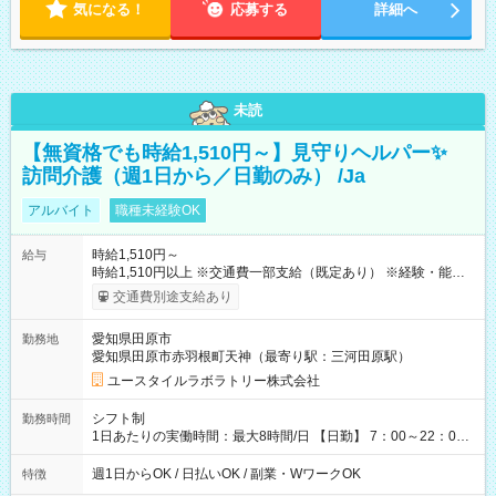
気になる！
応募する
詳細へ
未読
【無資格でも時給1,510円～】見守りヘルパー✨
訪問介護（週1日から／日勤のみ） /Ja
アルバイト
職種未経験OK
時給1,510円～
給与
時給1,510円以上 ※交通費一部支給（既定あり） ※経験・能力を
考慮して決定します 【収入例】 週1回勤務の場合：1,510円×8時
交通費別途支給あり
間×4回=4万8,320円 週3回勤務の場合：1,510円×8時間×12回
=14万4,960円 週5回勤務の場合：1,510円×8時間×20回=24万
愛知県田原市
勤務地
1,600円 【試用期間】試用期間あり 試用期間の長さ：2ヶ月
愛知県田原市赤羽根町天神（最寄り駅：三河田原駅）
※ 雇用形態と給与に、本採用時と異なる部分があります。 雇用
形態：本採用時と同じです。 給与：時給 1,140円以上
ユースタイルラボラトリー株式会社
シフト制
勤務時間
1日あたりの実働時間：最大8時間/日 【日勤】 7：00～22：00
の間で8時間勤務（休憩時間は法定通り） ※週1日～OK ／ 夜勤
なし ＊＊ 勤務時間例 ＊＊ ■8時から17時 ■9時から18時 ■10
週1日からOK / 日払いOK / 副業・WワークOK
特徴
時から19時 ■12時から21時 など ※訪問先により変動 ※曜日固