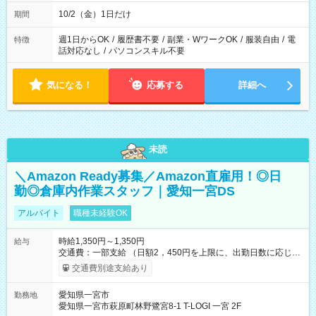
10/2（金）1日だけ
期間
週1日からOK
/
履歴書不要
/
副業・WワークOK
/
服装自由
/
電
特徴
話対応なし
/
パソコンスキル不要
気になる！
応募する
詳細へ
未読
＼Amazon Ready募集／Amazon直雇用！◎日
勤◎倉庫内作業スタッフ｜愛知一宮DS
アルバイト
職種未経験OK
時給1,350円～1,350円
給与
交通費：一部支給 （日額2，450円を上限に、出勤日数に応じて
実費支給） ※22:00～翌5:00までは時給25%UP！ ■給与前払い
交通費別途支給あり
制度あり ※前払い額の上限あり、手数料無料（Amazon負担）
そのほか所定の条件が適用されます 【試用期間】試用期間なし
愛知県一宮市
勤務地
愛知県一宮市萩原町林野鷺宮8-1 T-LOGI 一宮 2F