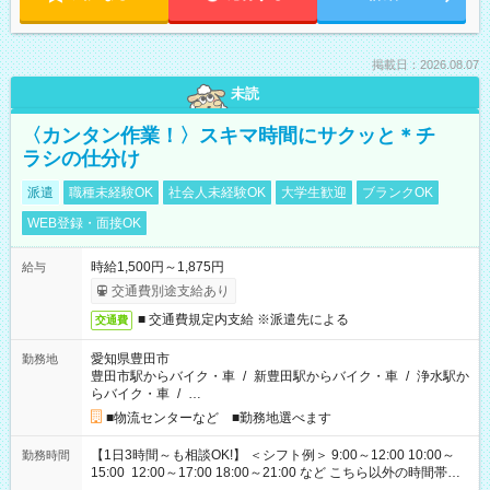
掲載日：2026.08.07
未読
〈カンタン作業！〉スキマ時間にサクッと＊チ
ラシの仕分け
派遣
職種未経験OK
社会人未経験OK
大学生歓迎
ブランクOK
WEB登録・面接OK
時給1,500円～1,875円
給与
交通費別途支給あり
■ 交通費規定内支給 ※派遣先による
交通費
愛知県豊田市
勤務地
豊田市駅からバイク・車
/
新豊田駅からバイク・車
/
浄水駅か
らバイク・車
/
…
■物流センターなど ■勤務地選べます
【1日3時間～も相談OK!】 ＜シフト例＞ 9:00～12:00 10:00～
勤務時間
15:00 12:00～17:00 18:00～21:00 など こちら以外の時間帯も