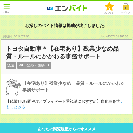
0
メニュー
気になる！
ログイン
お探しのバイト情報は掲載が終了しました。
掲載日 :2026
/
07
/
02
No.ADCTA01465291
トヨタ自動車＊【在宅あり】残業少なめ品
質・ルールにかかわる事務サポート
派遣
WEB登録・面接OK
【在宅あり】残業少なめ 品質・ルールにかかわる
事務サポート
【残業月5時間程度／プライベート重視派におすすめ】自動車を世
...
もっとみる
あなたの閲覧履歴からのオススメ