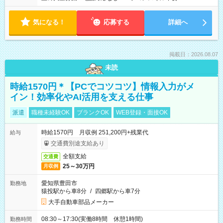
気になる！
応募する
詳細へ
掲載日：2026.08.07
未読
時給1570円＊【PCでコツコツ】情報入力がメ
イン！効率化やAI活用を支える仕事
派遣
職種未経験OK
ブランクOK
WEB登録・面接OK
時給1570円 月収例 251,200円+残業代
給与
交通費別途支給あり
全額支給
交通費
25～30万円
月収例
愛知県豊田市
勤務地
猿投駅から車8分
/
四郷駅から車7分
大手自動車部品メーカー
08:30～17:30(実働8時間 休憩1時間)
勤務時間