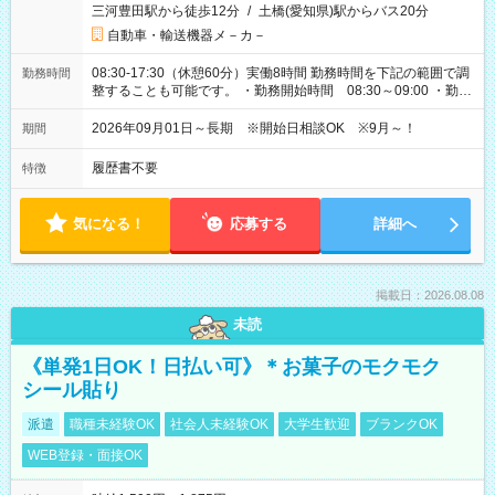
三河豊田駅から徒歩12分
/
土橋(愛知県)駅からバス20分
自動車・輸送機器メ－カ－
08:30-17:30（休憩60分）実働8時間 勤務時間を下記の範囲で調
勤務時間
整することも可能です。 ・勤務開始時間 08:30～09:00 ・勤務
終了時間 17:30～18:00
2026年09月01日～長期 ※開始日相談OK ※9月～！
期間
履歴書不要
特徴
気になる！
応募する
詳細へ
掲載日：2026.08.08
未読
《単発1日OK！日払い可》＊お菓子のモクモク
シール貼り
派遣
職種未経験OK
社会人未経験OK
大学生歓迎
ブランクOK
WEB登録・面接OK