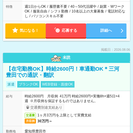
週1日からOK
/
履歴書不要
/
40～50代活躍中
/
副業・Wワーク
特徴
OK
/
服装自由
/
シフト勤務
/
10名以上の大量募集
/
電話対応な
し
/
パソコンスキル不要
気になる！
応募する
詳細へ
掲載日：2026.08.06
未読
【在宅勤務OK】時給2600円！車通勤OK＊三河
豊田での通訳・翻訳
派遣
ブランクOK
WEB登録・面接OK
時給2600円 月収例 41万円 時給2600円×実働8h×週5日×4
給与
週 ※月収例を保証するものではありません。
交通費別途支給あり
1ヶ月3万円を上限として実費支給
交通費
30万円～
月収例
愛知県豊田市
勤務地