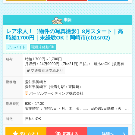
未読
レア求人！［物件の写真撮影］8月スタート｜高
時給1700円｜未経験OK！岡崎市(cb1sr02)
アルバイト
職種未経験OK
時給1,700円～1,700円
給与
月収例：24万9900円（7h×21日) 日払い、週払いOK（規定有
り） 【試用期間】試用期間なし
交通費別途支給あり
愛知県岡崎市
勤務地
愛知県岡崎市（最寄り駅：東岡崎）
パーソルマーケティング株式会社
930～17:30
勤務時間
実働時間：7時間/日 ・月、木、金、土、日の週5日勤務（火、水
は固定休です／夏季、年末年始等、長期休暇有り！） ・ワンシ
フト！ 残業ほぼナシ（0～5h/月）
日払いOK
特徴
気になる！
応募する
詳細へ