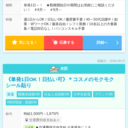
お気軽にご相談ください！
単発1日～！ ★勤務開始日や期間はお気軽にご相談くださ
期間
い！ ＃8月～ ＃9月～
週1日からOK
/
日払いOK
/
履歴書不要
/
40～50代活躍中
/
副
特徴
業・WワークOK
/
服装自由
/
シフト勤務
/
10名以上の大量募
集
/
電話対応なし
/
パソコンスキル不要
気になる！
応募する
詳細へ
掲載日：2026.08.07
未読
《単発1日OK！日払い可》＊コスメのモクモク
シール貼り
派遣
職種未経験OK
社会人未経験OK
大学生歓迎
ブランクOK
WEB登録・面接OK
時給1,500円～1,875円
給与
交通費別途支給あり
■ 交通費規定内支給 ※派遣先による
交通費