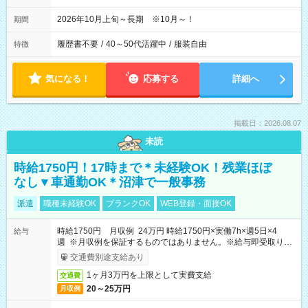
2026年10月上旬～長期 ※10月～！
期間
履歴書不要
/
40～50代活躍中
/
服装自由
特徴
気になる！
応募する
詳細へ
掲載日：2026.08.07
未読
時給1750円！17時まで＊未経験OK！残業ほぼ
なし▼車通勤OK＊沼津で一般事務
派遣
職種未経験OK
ブランクOK
WEB登録・面接OK
時給1750円 月収例 24万円 時給1750円×実働7h×週5日×4
給与
週 ※月収例を保証するものではありません。※給与即受取りサ
ービス利用可（利用条件有）
交通費別途支給あり
1ヶ月3万円を上限として実費支給
交通費
20～25万円
月収例