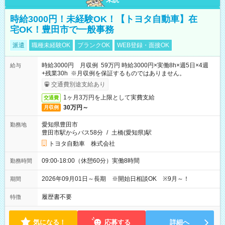
時給3000円！未経験OK！【トヨタ自動車】在
宅OK！豊田市で一般事務
派遣
職種未経験OK
ブランクOK
WEB登録・面接OK
時給3000円 月収例 59万円 時給3000円×実働8h×週5日×4週
給与
+残業30h ※月収例を保証するものではありません。
交通費別途支給あり
1ヶ月3万円を上限として実費支給
交通費
30万円～
月収例
愛知県豊田市
勤務地
豊田市駅からバス58分
/
土橋(愛知県)駅
トヨタ自動車 株式会社
09:00-18:00（休憩60分）実働8時間
勤務時間
2026年09月01日～長期 ※開始日相談OK ※9月～！
期間
履歴書不要
特徴
気になる！
応募する
詳細へ