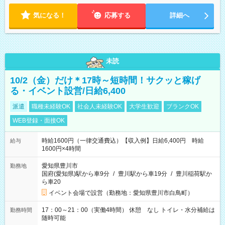
定（毎週同じ曜日勤務）
気になる！
応募する
詳細へ
未読
10/2（金）だけ＊17時～短時間！サクッと稼げ
る・イベント設営/日給6,400
派遣
職種未経験OK
社会人未経験OK
大学生歓迎
ブランクOK
WEB登録・面接OK
時給1600円（一律交通費込）【収入例】日給6,400円 時給
給与
1600円×4時間
愛知県豊川市
勤務地
国府(愛知県)駅から車9分
/
豊川駅から車19分
/
豊川稲荷駅か
ら車20
イベント会場で設営（勤務地：愛知県豊川市白鳥町）
17：00～21：00（実働4時間） 休憩 なし トイレ・水分補給は
勤務時間
随時可能