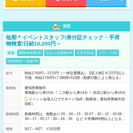
未読
短期＊イベントスタッフ/身分証チェック・手荷
物検査/日給10,200円～
派遣
職種未経験OK
社会人未経験OK
大学生歓迎
ブランクOK
WEB登録・面接OK
時給1700円～2125円（一律交通費込）【収入例】6.3万円以上
給与
可能 時給1700円×7.5時間×5日間（勤務日数により異なる）
愛知県豊橋市
勤務地
豊橋駅から車15分
/
二川駅から車14分
/
赤岩口駅から車10分
イベント会場入口でサポートStaff（勤務地：愛知県豊橋市岩
田町）
勤務時間は、複数あり 05：00～15：30 07：30～22：30 08：
勤務時間
30～17：00 17：00～24：30 など ※実働8時間以上となる勤
務もあります。 【休憩】60分+他休憩あり 交替で取得します。
安全面に配慮しこまめな休憩があります。
9/17～9/27 ※10日間
期間