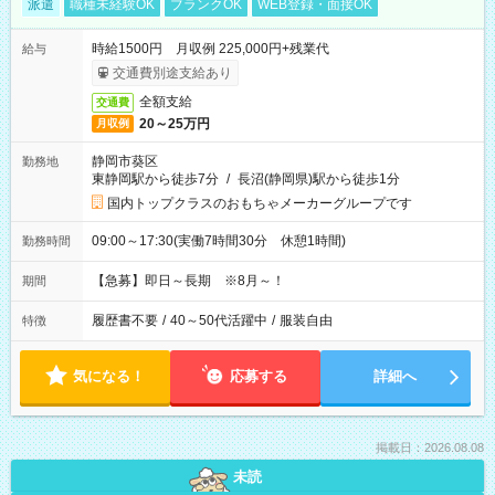
派遣
職種未経験OK
ブランクOK
WEB登録・面接OK
時給1500円 月収例 225,000円+残業代
給与
交通費別途支給あり
全額支給
交通費
20～25万円
月収例
静岡市葵区
勤務地
東静岡駅から徒歩7分
/
長沼(静岡県)駅から徒歩1分
国内トップクラスのおもちゃメーカーグループです
09:00～17:30(実働7時間30分 休憩1時間)
勤務時間
【急募】即日～長期 ※8月～！
期間
履歴書不要
/
40～50代活躍中
/
服装自由
特徴
気になる！
応募する
詳細へ
掲載日：2026.08.08
未読