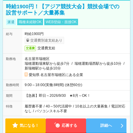
時給1900円！【アジア競技大会】競技会場での
設営サポート／大量募集
派遣
職種未経験OK
WEB登録・面接OK
時給1900円
給与
交通費別途支給あり
交通費支給
交通費
名古屋市瑞穂区
勤務地
瑞穂運動場東駅から徒歩7分
/
瑞穂運動場西駅から徒歩10分
/
新瑞橋駅から徒歩10分
愛知県 名古屋市瑞穂区にある企業
9:00～18:00(実働:8時間) (休憩60分)
勤務時間
【急募】即日～2026/9/30 ★8月～OK！
期間
履歴書不要
/
40～50代活躍中
/
10名以上の大量募集
/
電話対応
特徴
なし
/
パソコンスキル不要
気になる！
応募する
詳細へ