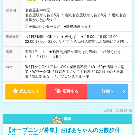
名古屋市中村区
勤務地
名古屋駅から徒歩5分
/
名鉄名古屋駅から徒歩5分
/
近鉄名古
屋駅から徒歩5分
/
…
■物流センターなど ■勤務地選べます
＜1日3時間～OK！＞ ▼ 例えば… ▼ 15:00～18:00 15:00～
勤務時間
22:00 17:00～22:00 など こちら以外の時間もお気軽にご相談く
ださい！
単発1日～！ ★勤務開始日や期間はお気軽にご相談くださ
期間
い！ ＃8月～ ＃9月～
週1日からOK
/
日払いOK
/
履歴書不要
/
40～50代活躍中
/
副
特徴
業・WワークOK
/
服装自由
/
シフト勤務
/
10名以上の大量募
集
/
電話対応なし
/
パソコンスキル不要
気になる！
応募する
詳細へ
掲載日：2026.08.08
未読
【オープニング募集】おばあちゃんのお散歩付