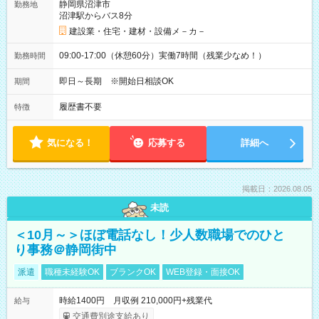
静岡県沼津市
勤務地
沼津駅からバス8分
建設業・住宅・建材・設備メ－カ－
09:00-17:00（休憩60分）実働7時間（残業少なめ！）
勤務時間
即日～長期 ※開始日相談OK
期間
履歴書不要
特徴
気になる！
応募する
詳細へ
掲載日：2026.08.05
未読
＜10月～＞ほぼ電話なし！少人数職場でのひと
り事務＠静岡街中
派遣
職種未経験OK
ブランクOK
WEB登録・面接OK
時給1400円 月収例 210,000円+残業代
給与
交通費別途支給あり