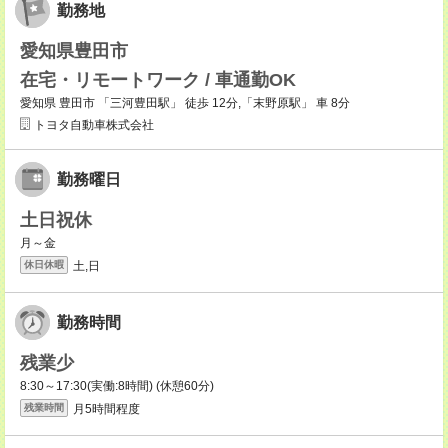
勤務地
愛知県豊田市
在宅・リモートワーク / 車通勤OK
愛知県 豊田市 「三河豊田駅」 徒歩 12分,「末野原駅」 車 8分
トヨタ自動車株式会社
勤務曜日
土日祝休
月～金
土,日
休日休暇
勤務時間
残業少
8:30～17:30(実働:8時間) (休憩60分)
月5時間程度
残業時間