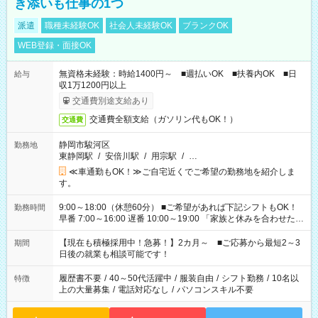
き添いも仕事の1つ
派遣
職種未経験OK
社会人未経験OK
ブランクOK
WEB登録・面接OK
無資格未経験：時給1400円～ ■週払いOK ■扶養内OK ■日
給与
収1万1200円以上
交通費別途支給あり
交通費全額支給（ガソリン代もOK！）
交通費
静岡市駿河区
勤務地
東静岡駅
/
安倍川駅
/
用宗駅
/
…
≪車通勤もOK！≫ご自宅近くでご希望の勤務地を紹介しま
す。
9:00～18:00（休憩60分） ■ご希望があれば下記シフトもOK！
勤務時間
早番 7:00～16:00 遅番 10:00～19:00 「家族と休みを合わせた
い」 「余裕を持って夕飯の準備がしたい」 「できれば残業はし
たくない」 など、ご希望を教えてくださいね。 ※Wワーク希望
【現在も積極採用中！急募！】2カ月～ ■ご応募から最短2～3
期間
の方へ 今ご覧のお仕事で希望する勤務時間と、もう1つのお仕事
日後の就業も相談可能です！
の勤務時間。 合計で週40時間を超える場合は応募できません。
履歴書不要
/
40～50代活躍中
/
服装自由
/
シフト勤務
/
10名以
特徴
上の大量募集
/
電話対応なし
/
パソコンスキル不要