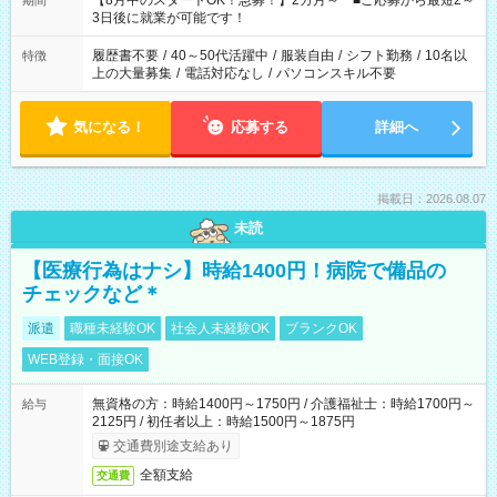
【8月中のスタートOK！急募！】2カ月～ ■ご応募から最短2～
期間
ね。 ※Wワーク希望の方へ 今ご覧のお仕事で希望する勤務時間
3日後に就業が可能です！
と、もう1つのお仕事の勤務時間。 合計で週40時間を超える場
合は応募できません。
履歴書不要
/
40～50代活躍中
/
服装自由
/
シフト勤務
/
10名以
特徴
上の大量募集
/
電話対応なし
/
パソコンスキル不要
気になる！
応募する
詳細へ
掲載日：2026.08.07
未読
【医療行為はナシ】時給1400円！病院で備品の
チェックなど＊
派遣
職種未経験OK
社会人未経験OK
ブランクOK
WEB登録・面接OK
無資格の方：時給1400円～1750円 / 介護福祉士：時給1700円～
給与
2125円 / 初任者以上：時給1500円～1875円
交通費別途支給あり
全額支給
交通費