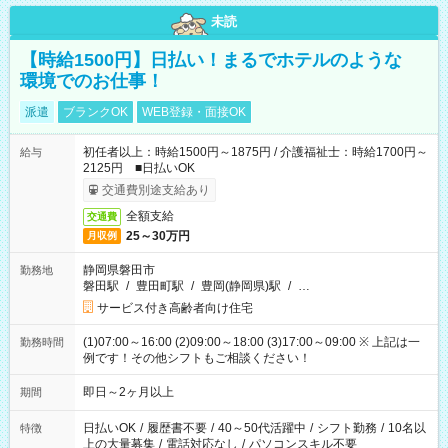
未読
【時給1500円】日払い！まるでホテルのような
環境でのお仕事！
派遣
ブランクOK
WEB登録・面接OK
初任者以上：時給1500円～1875円 / 介護福祉士：時給1700円～
給与
2125円 ■日払いOK
交通費別途支給あり
全額支給
交通費
25～30万円
月収例
静岡県磐田市
勤務地
磐田駅
/
豊田町駅
/
豊岡(静岡県)駅
/
…
サービス付き高齢者向け住宅
(1)07:00～16:00 (2)09:00～18:00 (3)17:00～09:00 ※ 上記は一
勤務時間
例です！その他シフトもご相談ください！
即日～2ヶ月以上
期間
日払いOK
/
履歴書不要
/
40～50代活躍中
/
シフト勤務
/
10名以
特徴
上の大量募集
/
電話対応なし
/
パソコンスキル不要