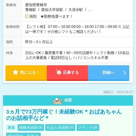
愛知県豊橋市
勤務地
豊橋駅
/
愛知大学前駅
/
大清水駅
/
…
病院 ★勤務地選べます！
【シフト例】 07:00～16:00 09:00～18:00 17:00～09:00 ※ 上記
勤務時間
は一例です！その他シフトもご相談ください！
即日～2ヶ月以上
期間
日払いOK
/
履歴書不要
/
40～50代活躍中
/
シフト勤務
/
10名以
特徴
上の大量募集
/
電話対応なし
/
パソコンスキル不要
気になる！
応募する
詳細へ
掲載日：2026.08.07
未読
3ヵ月で73万円稼ぐ！未経験OK＊おばあちゃん
のお話相手など＊
派遣
職種未経験OK
社会人未経験OK
ブランクOK