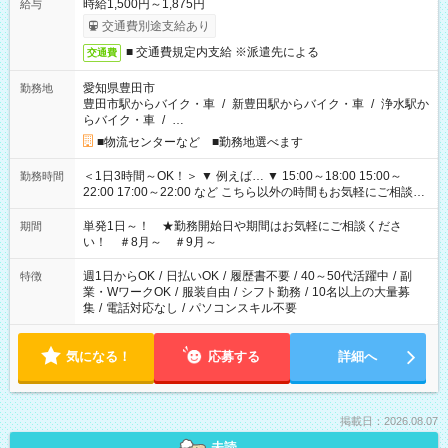
時給1,500円～1,875円
給与
交通費別途支給あり
■ 交通費規定内支給 ※派遣先による
交通費
愛知県豊田市
勤務地
豊田市駅からバイク・車
/
新豊田駅からバイク・車
/
浄水駅か
らバイク・車
/
…
■物流センターなど ■勤務地選べます
＜1日3時間～OK！＞ ▼ 例えば… ▼ 15:00～18:00 15:00～
勤務時間
22:00 17:00～22:00 など こちら以外の時間もお気軽にご相談く
ださい！
単発1日～！ ★勤務開始日や期間はお気軽にご相談くださ
期間
い！ ＃8月～ ＃9月～
週1日からOK
/
日払いOK
/
履歴書不要
/
40～50代活躍中
/
副
特徴
業・WワークOK
/
服装自由
/
シフト勤務
/
10名以上の大量募
集
/
電話対応なし
/
パソコンスキル不要
気になる！
応募する
詳細へ
掲載日：2026.08.07
未読