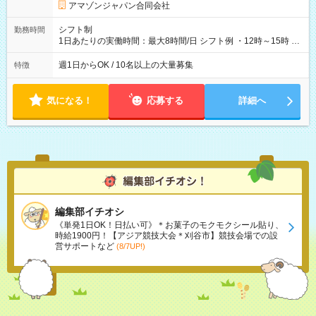
アマゾンジャパン合同会社
シフト制
勤務時間
1日あたりの実働時間：最大8時間/日 シフト例 ・12時～15時 入
社後、就業可能シフトをご確認の上、申請してください。
週1日からOK / 10名以上の大量募集
特徴
気になる！
応募する
詳細へ
編集部イチオシ
《単発1日OK！日払い可》＊お菓子のモクモクシール貼り、
時給1900円！【アジア競技大会＊刈谷市】競技会場での設
営サポートなど
(8/7UP!)