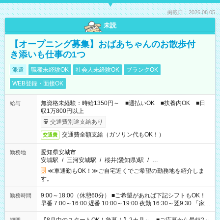
掲載日：2026.08.05
未読
【オープニング募集】おばあちゃんのお散歩付
き添いも仕事の1つ
派遣
職種未経験OK
社会人未経験OK
ブランクOK
WEB登録・面接OK
無資格未経験：時給1350円～ ■週払いOK ■扶養内OK ■日
給与
収1万800円以上
交通費別途支給あり
交通費全額支給（ガソリン代もOK！）
交通費
愛知県安城市
勤務地
安城駅
/
三河安城駅
/
桜井(愛知県)駅
/
…
≪車通勤もOK！≫ご自宅近くでご希望の勤務地を紹介しま
す。
9:00～18:00（休憩60分） ■ご希望があれば下記シフトもOK！
勤務時間
早番 7:00～16:00 遅番 10:00～19:00 夜勤 16:30～翌9:30 「家族
と休みを合わせたい」 「余裕を持って夕飯の準備がしたい」
「できれば残業はしたくない」 など、ご希望を教えてください