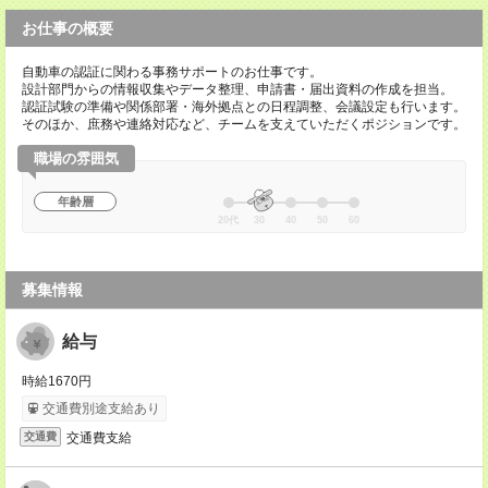
お仕事の概要
自動車の認証に関わる事務サポートのお仕事です。
設計部門からの情報収集やデータ整理、申請書・届出資料の作成を担当。
認証試験の準備や関係部署・海外拠点との日程調整、会議設定も行います。
そのほか、庶務や連絡対応など、チームを支えていただくポジションです。
職場の雰囲気
年齢層
20代
30
40
50
60
募集情報
給与
時給1670円
交通費別途支給あり
交通費支給
交通費