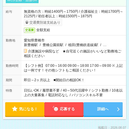
WEB登録・面接OK
無資格の方：時給1400円～1750円 / 介護福祉士：時給1700円～
給与
2125円 / 初任者以上：時給1500円～1875円
交通費別途支給あり
全額支給
交通費
愛知県豊橋市
勤務地
新豊橋駅
/
豊橋公園前駅
/
植田(豊橋鉄道線)駅
/
…
介護施設や病院など ★自宅近くの施設がいいなど勤務地ご
相談ください
【シフト例】 07:00～16:00 09:00～18:00 17:00～09:00 ※ 上記
勤務時間
は一例です！その他シフトもご相談ください！
即日～2ヶ月以上 ■開始日の相談OK！
期間
日払いOK
/
履歴書不要
/
40～50代活躍中
/
シフト勤務
/
10名以
特徴
上の大量募集
/
電話対応なし
/
パソコンスキル不要
気になる！
応募する
詳細へ
掲載日：2026.08.07