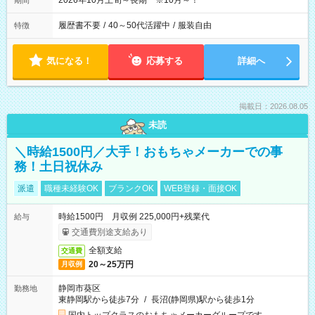
2026年10月上旬～長期 ※10月～！
期間
履歴書不要
/
40～50代活躍中
/
服装自由
特徴
気になる！
応募する
詳細へ
掲載日：2026.08.05
未読
＼時給1500円／大手！おもちゃメーカーでの事
務！土日祝休み
派遣
職種未経験OK
ブランクOK
WEB登録・面接OK
時給1500円 月収例 225,000円+残業代
給与
交通費別途支給あり
全額支給
交通費
20～25万円
月収例
静岡市葵区
勤務地
東静岡駅から徒歩7分
/
長沼(静岡県)駅から徒歩1分