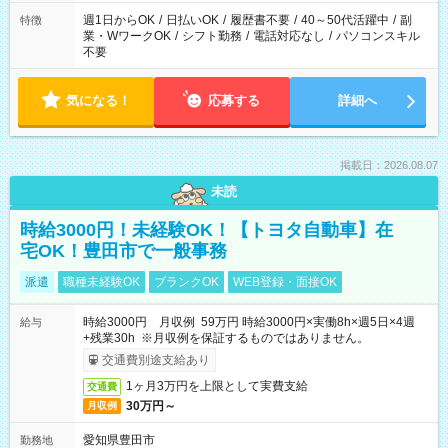
週1日からOK
/
日払いOK
/
履歴書不要
/
40～50代活躍中
/
副
特徴
業・WワークOK
/
シフト勤務
/
電話対応なし
/
パソコンスキル
不要
気になる！
応募する
詳細へ
掲載日：2026.08.07
未読
時給3000円！未経験OK！【トヨタ自動車】在
宅OK！豊田市で一般事務
派遣
職種未経験OK
ブランクOK
WEB登録・面接OK
時給3000円 月収例 59万円 時給3000円×実働8h×週5日×4週
給与
+残業30h ※月収例を保証するものではありません。
交通費別途支給あり
1ヶ月3万円を上限として実費支給
交通費
30万円～
月収例
愛知県豊田市
勤務地