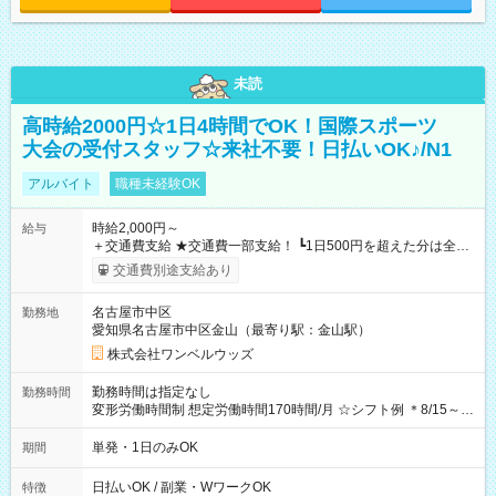
未読
高時給2000円☆1日4時間でOK！国際スポーツ
大会の受付スタッフ☆来社不要！日払いOK♪/N1
アルバイト
職種未経験OK
時給2,000円～
給与
＋交通費支給 ★交通費一部支給！ ┗1日500円を超えた分は全額
支給！ ※往復500円以内の方は自己負担となります ★日払い
交通費別途支給あり
OK！（規定あり） ┗働いたその日に現金GET♪ お仕事後はコン
ビニATMから 日払い分を引き落とせます！ 【試用期間】試用
名古屋市中区
勤務地
期間なし
愛知県名古屋市中区金山（最寄り駅：金山駅）
株式会社ワンベルウッズ
勤務時間は指定なし
勤務時間
変形労働時間制 想定労働時間170時間/月 ☆シフト例 ＊8/15～
10/26 全日共通 08：00～12：00 17：00～21：00 ＊8/31
～9/19のみ下記シフトもあります！ 12：00～16：00 ＊9/6～
単発・1日のみOK
期間
10/6、10/11～26のみ下記シフトもあります！ 07：00～11：
00
日払いOK / 副業・WワークOK
特徴