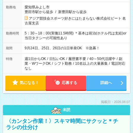
愛知県みよし市
勤務地
豊田市駅から徒歩
/
新豊田駅から徒歩
アジア競技会スポーツ好きにはたまらない株式会社ビート 名
古屋支店
5：30～18：00(実働11.5時間) ＊基本は前泊(ホテル代は支給)or
勤務時間
当日タクシーの可能性あり
9月24日、25日、26日の1日単発OK ※急募！
期間
週1日からOK
/
日払いOK
/
履歴書不要
/
40～50代活躍中
/
副
特徴
業・WワークOK
/
シフト勤務
/
10名以上の大量募集
/
電話対応
なし
気になる！
応募する
詳細へ
掲載日：2026.08.07
未読
〈カンタン作業！〉スキマ時間にサクッと＊チ
ラシの仕分け