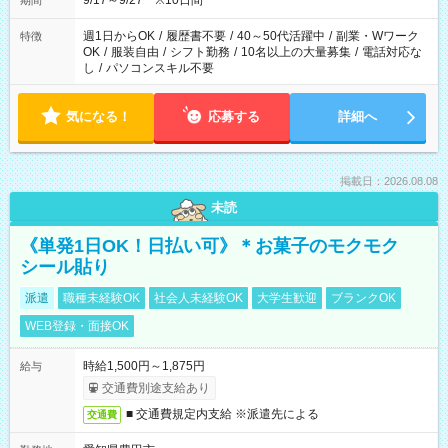
9/17～9/27 ※10日間
期間
週1日からOK
/
履歴書不要
/
40～50代活躍中
/
副業・Wワーク
特徴
OK
/
服装自由
/
シフト勤務
/
10名以上の大量募集
/
電話対応な
し
/
パソコンスキル不要
気になる！
応募する
詳細へ
掲載日：2026.08.08
未読
《単発1日OK！日払い可》＊お菓子のモクモク
シール貼り
派遣
職種未経験OK
社会人未経験OK
大学生歓迎
ブランクOK
WEB登録・面接OK
時給1,500円～1,875円
給与
交通費別途支給あり
■ 交通費規定内支給 ※派遣先による
交通費