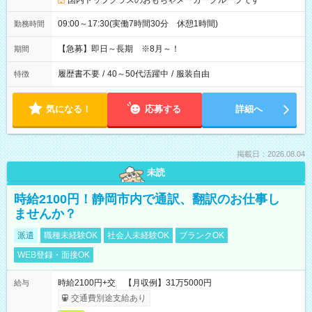
国内トップクラスのおもちゃメーカーグループです
09:00～17:30(実働7時間30分 休憩1時間)
勤務時間
【急募】即日～長期 ※8月～！
期間
履歴書不要
/
40～50代活躍中
/
服装自由
特徴
気になる！
応募する
詳細へ
掲載日：2026.08.04
未読
時給2100円！静岡市内で通訳、翻訳のお仕事し
ませんか？
派遣
職種未経験OK
社会人未経験OK
ブランクOK
WEB登録・面接OK
時給2100円+交 【月収例】31万5000円
給与
交通費別途支給あり