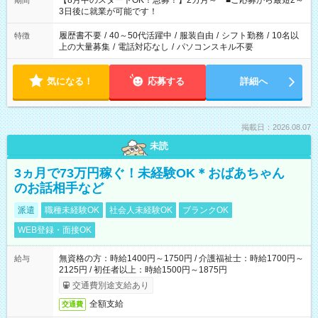
【8月中のスタートOK！急募！】2カ月～ ■ご応募から最短2～
期間
ね。 ※Wワーク希望の方へ 今ご覧のお仕事で希望する勤務時間
3日後に就業が可能です！
と、もう1つのお仕事の勤務時間。 合計で週40時間を超える場
合は応募できません。
履歴書不要
/
40～50代活躍中
/
服装自由
/
シフト勤務
/
10名以
特徴
上の大量募集
/
電話対応なし
/
パソコンスキル不要
気になる！
応募する
詳細へ
掲載日：2026.08.07
未読
3ヵ月で73万円稼ぐ！未経験OK＊おばあちゃん
のお話相手など
派遣
職種未経験OK
社会人未経験OK
ブランクOK
WEB登録・面接OK
無資格の方：時給1400円～1750円 / 介護福祉士：時給1700円～
給与
2125円 / 初任者以上：時給1500円～1875円
交通費別途支給あり
全額支給
交通費