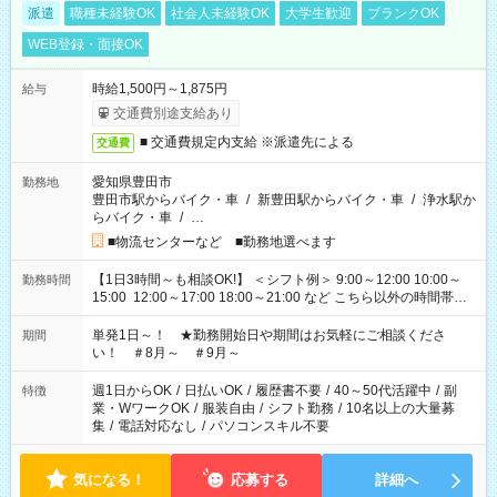
派遣
職種未経験OK
社会人未経験OK
大学生歓迎
ブランクOK
WEB登録・面接OK
時給1,500円～1,875円
給与
交通費別途支給あり
■ 交通費規定内支給 ※派遣先による
交通費
愛知県豊田市
勤務地
豊田市駅からバイク・車
/
新豊田駅からバイク・車
/
浄水駅か
らバイク・車
/
…
■物流センターなど ■勤務地選べます
【1日3時間～も相談OK!】 ＜シフト例＞ 9:00～12:00 10:00～
勤務時間
15:00 12:00～17:00 18:00～21:00 など こちら以外の時間帯も
お気軽にご相談ください！
単発1日～！ ★勤務開始日や期間はお気軽にご相談くださ
期間
い！ ＃8月～ ＃9月～
週1日からOK
/
日払いOK
/
履歴書不要
/
40～50代活躍中
/
副
特徴
業・WワークOK
/
服装自由
/
シフト勤務
/
10名以上の大量募
集
/
電話対応なし
/
パソコンスキル不要
気になる！
応募する
詳細へ