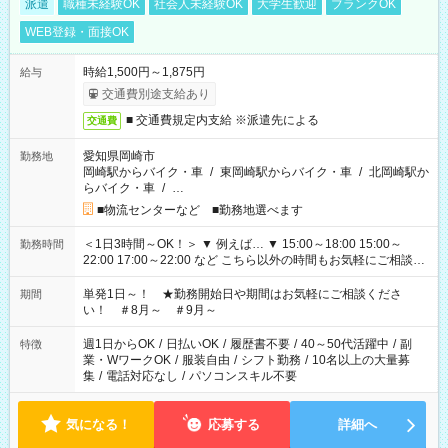
派遣
職種未経験OK
社会人未経験OK
大学生歓迎
ブランクOK
WEB登録・面接OK
時給1,500円～1,875円
給与
交通費別途支給あり
■ 交通費規定内支給 ※派遣先による
交通費
愛知県岡崎市
勤務地
岡崎駅からバイク・車
/
東岡崎駅からバイク・車
/
北岡崎駅か
らバイク・車
/
…
■物流センターなど ■勤務地選べます
＜1日3時間～OK！＞ ▼ 例えば… ▼ 15:00～18:00 15:00～
勤務時間
22:00 17:00～22:00 など こちら以外の時間もお気軽にご相談く
ださい！
単発1日～！ ★勤務開始日や期間はお気軽にご相談くださ
期間
い！ ＃8月～ ＃9月～
週1日からOK
/
日払いOK
/
履歴書不要
/
40～50代活躍中
/
副
特徴
業・WワークOK
/
服装自由
/
シフト勤務
/
10名以上の大量募
集
/
電話対応なし
/
パソコンスキル不要
気になる！
応募する
詳細へ