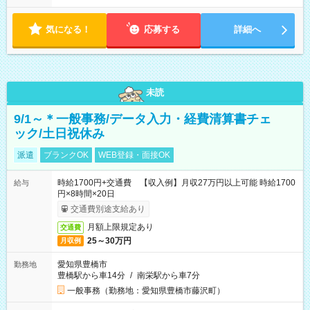
気になる！
応募する
詳細へ
未読
9/1～＊一般事務/データ入力・経費清算書チェ
ック/土日祝休み
派遣
ブランクOK
WEB登録・面接OK
時給1700円+交通費 【収入例】月収27万円以上可能 時給1700
給与
円×8時間×20日
交通費別途支給あり
月額上限規定あり
交通費
25～30万円
月収例
愛知県豊橋市
勤務地
豊橋駅から車14分
/
南栄駅から車7分
一般事務（勤務地：愛知県豊橋市藤沢町）