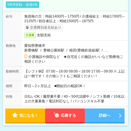
WEB登録・面接OK
無資格の方：時給1400円～1750円 / 介護福祉士：時給1700円～
給与
2125円 / 初任者以上：時給1500円～1875円
交通費別途支給あり
全額支給
交通費
愛知県豊橋市
勤務地
新豊橋駅
/
豊橋公園前駅
/
植田(豊橋鉄道線)駅
/
…
介護施設や病院など ★自宅近くの施設がいいなど勤務地ご
相談ください
【シフト例】 07:00～16:00 09:00～18:00 17:00～09:00 ※ 上記
勤務時間
は一例です！その他シフトもご相談ください！
即日～2ヶ月以上 ■開始日の相談OK！
期間
日払いOK
/
履歴書不要
/
40～50代活躍中
/
シフト勤務
/
10名以
特徴
上の大量募集
/
電話対応なし
/
パソコンスキル不要
気になる！
応募する
詳細へ