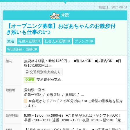
掲載日：2026.08.04
未読
【オープニング募集】おばあちゃんのお散歩付
き添いも仕事の1つ
派遣
職種未経験OK
社会人未経験OK
ブランクOK
WEB登録・面接OK
無資格未経験：時給1450円～ ■週払いOK ■扶養内OK ■日
給与
収1万1600円以上
交通費別途支給あり
交通費全額支給
交通費
愛知県一宮市
勤務地
名鉄一宮駅
/
妙興寺駅
/
奥町駅
/
…
≪自宅からドアtoドアで30分以内！≫ご希望の勤務地を紹介
します。
9:00～18:00（休憩60分） ■ご希望があれば下記シフトもOK！
勤務時間
早番 7:00～16:00 遅番 10:00～19:00 夜勤 16:30～翌9:30 「家族
と休みを合わせたい」 「余裕を持って夕飯の準備がしたい」
「できれば残業はしたくない」 など、ご希望を教えてください