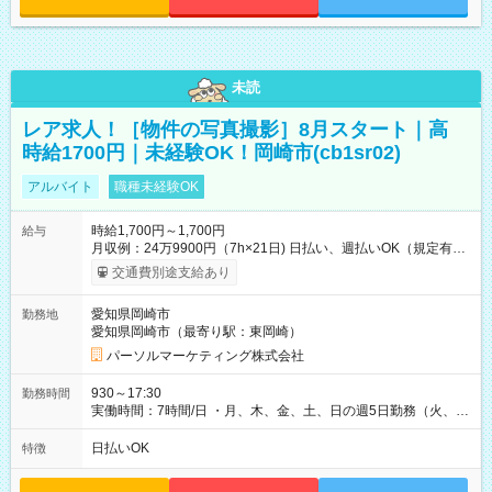
未読
レア求人！［物件の写真撮影］8月スタート｜高
時給1700円｜未経験OK！岡崎市(cb1sr02)
アルバイト
職種未経験OK
時給1,700円～1,700円
給与
月収例：24万9900円（7h×21日) 日払い、週払いOK（規定有
り） 【試用期間】試用期間なし
交通費別途支給あり
愛知県岡崎市
勤務地
愛知県岡崎市（最寄り駅：東岡崎）
パーソルマーケティング株式会社
930～17:30
勤務時間
実働時間：7時間/日 ・月、木、金、土、日の週5日勤務（火、水
は固定休です／夏季、年末年始等、長期休暇有り！） ・ワンシ
フト！ 残業ほぼナシ（0～5h/月）
日払いOK
特徴