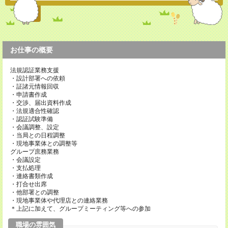
お仕事の概要
法規認証業務支援
・設計部署への依頼
・証諸元情報回収
・申請書作成
・交渉、届出資料作成
・法規適合性確認
・認証試験準備
・会議調整、設定
・当局との日程調整
・現地事業体との調整等
グループ庶務業務
・会議設定
・支払処理
・連絡書類作成
・打合せ出席
・他部署との調整
・現地事業体や代理店との連絡業務
＊上記に加えて、グループミーティング等への参加
職場の雰囲気