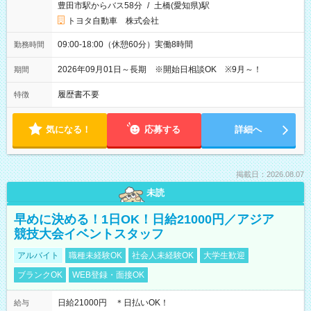
豊田市駅からバス58分
/
土橋(愛知県)駅
トヨタ自動車 株式会社
09:00-18:00（休憩60分）実働8時間
勤務時間
2026年09月01日～長期 ※開始日相談OK ※9月～！
期間
履歴書不要
特徴
気になる！
応募する
詳細へ
掲載日：2026.08.07
未読
早めに決める！1日OK！日給21000円／アジア
競技大会イベントスタッフ
アルバイト
職種未経験OK
社会人未経験OK
大学生歓迎
ブランクOK
WEB登録・面接OK
日給21000円 ＊日払いOK！
給与