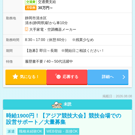
交通費支給
交通費
30万円～
月収例
静岡市清水区
勤務地
清水(静岡県)駅から車10分
大手家電・空調機器メーカー
8:30～17:00（休憩:60分） ※残業少なめ
勤務時間
【急募】即日～長期 ※開始日ご相談ください！
期間
履歴書不要
/
40～50代活躍中
特徴
気になる！
応募する
詳細へ
掲載日：2026.08.08
未読
時給1900円！【アジア競技大会】競技会場での
設営サポート／大量募集
派遣
職種未経験OK
WEB登録・面接OK