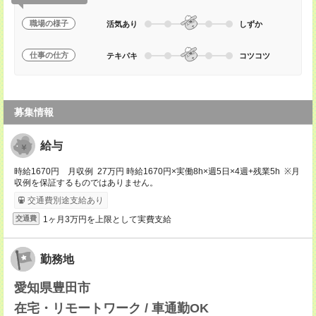
職場の様子
活気あり
しずか
仕事の仕方
テキパキ
コツコツ
募集情報
給与
時給1670円 月収例 27万円 時給1670円×実働8h×週5日×4週+残業5h ※月
収例を保証するものではありません。
交通費別途支給あり
1ヶ月3万円を上限として実費支給
交通費
勤務地
愛知県豊田市
在宅・リモートワーク / 車通勤OK