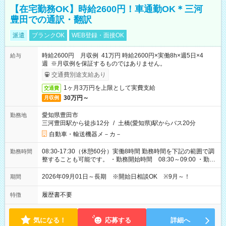
【在宅勤務OK】時給2600円！車通勤OK＊三河
豊田での通訳・翻訳
派遣
ブランクOK
WEB登録・面接OK
時給2600円 月収例 41万円 時給2600円×実働8h×週5日×4
給与
週 ※月収例を保証するものではありません。
交通費別途支給あり
1ヶ月3万円を上限として実費支給
交通費
30万円～
月収例
愛知県豊田市
勤務地
三河豊田駅から徒歩12分
/
土橋(愛知県)駅からバス20分
自動車・輸送機器メ－カ－
08:30-17:30（休憩60分）実働8時間 勤務時間を下記の範囲で調
勤務時間
整することも可能です。 ・勤務開始時間 08:30～09:00 ・勤務
終了時間 17:30～18:00
2026年09月01日～長期 ※開始日相談OK ※9月～！
期間
履歴書不要
特徴
気になる！
応募する
詳細へ