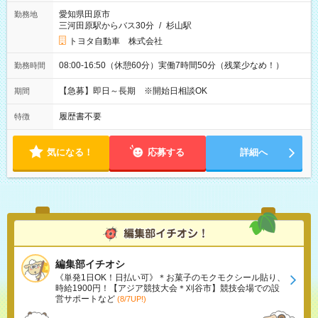
愛知県田原市
勤務地
三河田原駅からバス30分
/
杉山駅
トヨタ自動車 株式会社
08:00-16:50（休憩60分）実働7時間50分（残業少なめ！）
勤務時間
【急募】即日～長期 ※開始日相談OK
期間
履歴書不要
特徴
気になる！
応募する
詳細へ
編集部イチオシ
《単発1日OK！日払い可》＊お菓子のモクモクシール貼り、
時給1900円！【アジア競技大会＊刈谷市】競技会場での設
営サポートなど
(8/7UP!)