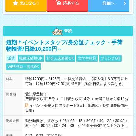
気になる！
応募する
詳細へ
未読
短期＊イベントスタッフ/身分証チェック・手荷
物検査/日給10,200円～
派遣
職種未経験OK
社会人未経験OK
大学生歓迎
ブランクOK
WEB登録・面接OK
時給1700円～2125円（一律交通費込）【収入例】6.3万円以上
給与
可能 時給1700円×7.5時間×5日間（勤務日数により異なる）
愛知県豊橋市
勤務地
豊橋駅から車15分
/
二川駅から車14分
/
赤岩口駅から車10分
イベント会場入口でサポートStaff（勤務地：愛知県豊橋市岩
田町）
勤務時間は、複数あり 05：00～15：30 07：30～22：30 08：
勤務時間
30～17：00 17：00～24：30 など ※実働8時間以上となる勤
務もあります。 【休憩】60分+他休憩あり 交替で取得します。
安全面に配慮しこまめな休憩があります。