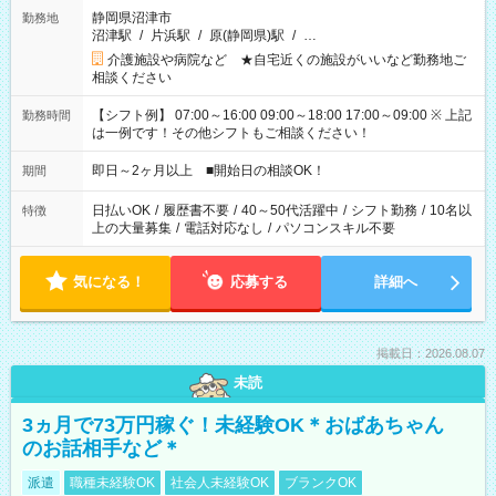
静岡県沼津市
勤務地
沼津駅
/
片浜駅
/
原(静岡県)駅
/
…
介護施設や病院など ★自宅近くの施設がいいなど勤務地ご
相談ください
【シフト例】 07:00～16:00 09:00～18:00 17:00～09:00 ※ 上記
勤務時間
は一例です！その他シフトもご相談ください！
即日～2ヶ月以上 ■開始日の相談OK！
期間
日払いOK
/
履歴書不要
/
40～50代活躍中
/
シフト勤務
/
10名以
特徴
上の大量募集
/
電話対応なし
/
パソコンスキル不要
気になる！
応募する
詳細へ
掲載日：2026.08.07
未読
3ヵ月で73万円稼ぐ！未経験OK＊おばあちゃん
のお話相手など＊
派遣
職種未経験OK
社会人未経験OK
ブランクOK