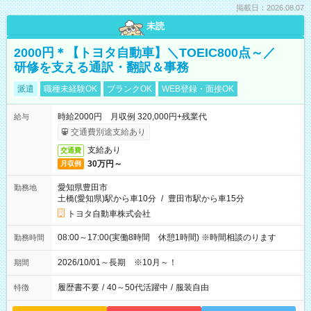
掲載日：2026.08.07
未読
2000円＊【トヨタ自動車】＼TOEIC800点～／
研修を支える通訳・翻訳＆事務
派遣
職種未経験OK
ブランクOK
WEB登録・面接OK
時給2000円 月収例 320,000円+残業代
給与
交通費別途支給あり
支給あり
交通費
30万円～
月収例
愛知県豊田市
勤務地
土橋(愛知県)駅から車10分
/
豊田市駅から車15分
トヨタ自動車株式会社
08:00～17:00(実働8時間 休憩1時間) ※時間相談のります
勤務時間
2026/10/01～長期 ※10月～！
期間
履歴書不要
/
40～50代活躍中
/
服装自由
特徴