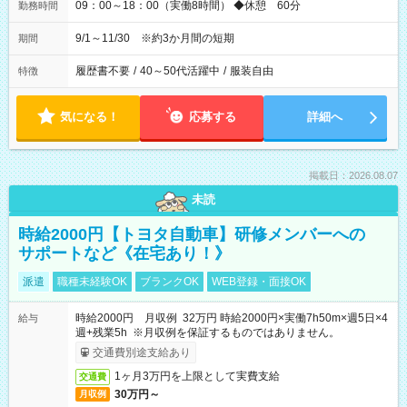
09：00～18：00（実働8時間） ◆休憩 60分
勤務時間
9/1～11/30 ※約3か月間の短期
期間
履歴書不要
/
40～50代活躍中
/
服装自由
特徴
気になる！
応募する
詳細へ
掲載日：2026.08.07
未読
時給2000円【トヨタ自動車】研修メンバーへの
サポートなど《在宅あり！》
派遣
職種未経験OK
ブランクOK
WEB登録・面接OK
時給2000円 月収例 32万円 時給2000円×実働7h50m×週5日×4
給与
週+残業5h ※月収例を保証するものではありません。
交通費別途支給あり
1ヶ月3万円を上限として実費支給
交通費
30万円～
月収例