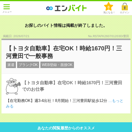
0
メニュー
気になる！
ログイン
お探しのバイト情報は掲載が終了しました。
掲載日 :2026
/
07
/
21
No.RSTAFK260701203D/豊田
【トヨタ自動車】在宅OK！時給1670円！三
河豊田で一般事務
派遣
ブランクOK
WEB登録・面接OK
【トヨタ自動車】在宅OK！時給1670円！三河豊田
でのお仕事
【在宅勤務OK】週3-4出社！8月開始！三河豊田駅徒歩12分
...もっと
みる
あなたの閲覧履歴からのオススメ