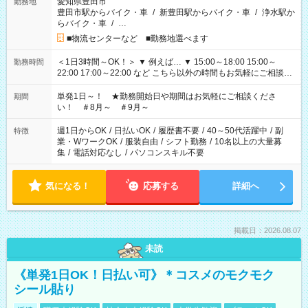
愛知県豊田市
勤務地
豊田市駅からバイク・車
/
新豊田駅からバイク・車
/
浄水駅か
らバイク・車
/
…
■物流センターなど ■勤務地選べます
＜1日3時間～OK！＞ ▼ 例えば… ▼ 15:00～18:00 15:00～
勤務時間
22:00 17:00～22:00 など こちら以外の時間もお気軽にご相談く
ださい！
単発1日～！ ★勤務開始日や期間はお気軽にご相談くださ
期間
い！ ＃8月～ ＃9月～
週1日からOK
/
日払いOK
/
履歴書不要
/
40～50代活躍中
/
副
特徴
業・WワークOK
/
服装自由
/
シフト勤務
/
10名以上の大量募
集
/
電話対応なし
/
パソコンスキル不要
気になる！
応募する
詳細へ
掲載日：2026.08.07
未読
《単発1日OK！日払い可》＊コスメのモクモク
シール貼り