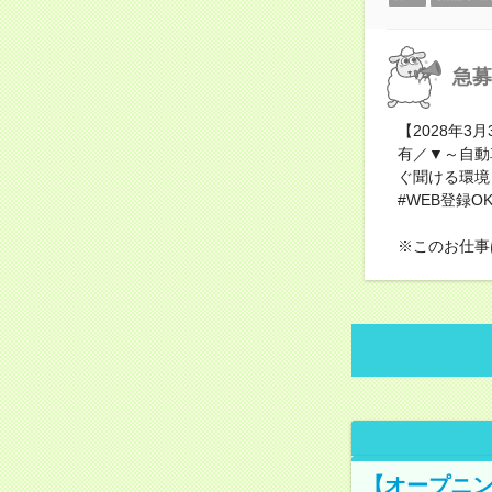
急募
【2028年3
有／▼～自動
ぐ聞ける環境
#WEB登録O
※このお仕事
【オープニン