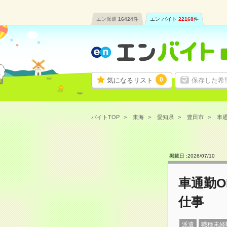
エン派遣
16424
件
エン バイト
22168
件
0
気になるリスト
保存した希
バイトTOP
東海
愛知県
豊田市
車通
掲載日 :
2026
/
07
/
10
車通勤
仕事
派遣
職種未経