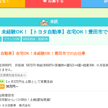
なる！
応募する
詳
未読
円！未経験OK！【トヨタ自動車】在宅OK！豊田市
K
ブランクOK
WEB登録・面接OK
自動車】在宅OK！未経験OK！豊田市でのお仕事
給3000円 月収例 59万円 時給3000円×実働8h×週5日×4週+残業30h ※
りません。
交通費別途支給あり
1ヶ月3万円を上限として実費支給
通費
30万円～
収例
知県豊田市
田市駅からバス58分
/
土橋(愛知県)駅
トヨタ自動車 株式会社