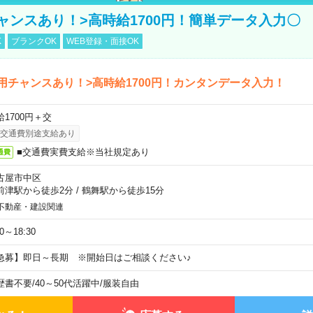
ャンスあり！>高時給1700円！簡単データ入力〇
K
ブランクOK
WEB登録・面接OK
用チャンスあり！>高時給1700円！カンタンデータ入力！
給1700円＋交
交通費別途支給あり
■交通費実費支給※当社規定あり
通費
古屋市中区
前津駅から徒歩2分
/
鶴舞駅から徒歩15分
不動産・建設関連
30～18:30
急募】即日～長期 ※開始日はご相談ください♪
歴書不要
/
40～50代活躍中
/
服装自由