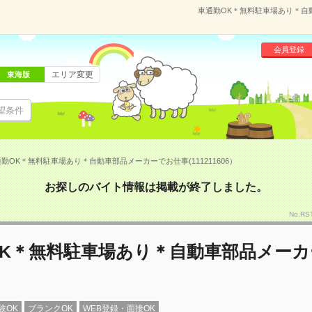
車通勤OK＊無料駐車場あり＊自動
会員登録
エリア変更
東海版
望条件
勤OK＊無料駐車場あり＊自動車部品メーカーでお仕事(111211606）
お探しのバイト情報は掲載が終了しました。
No.RS
OK＊無料駐車場あり＊自動車部品メーカ
験OK
ブランクOK
WEB登録・面接OK