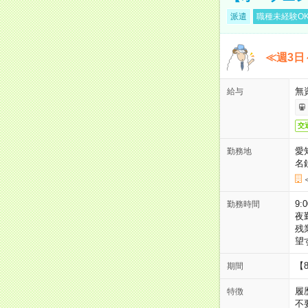
派遣
職種未経験O
≪週3日
無
給与
交
愛
勤務地
名
9:
勤務時間
夜
残
望
【
期間
履
特徴
不