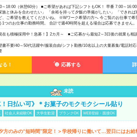
00～18:00（休憩60分） ■ご希望があれば下記シフトもOK！ 早番 7:00～16:00 遅
家族と休みを合わせたい」 「余裕を持って夕飯の準備がしたい」 「できれば
ど、ご希望を教えてくださいね。 ※Wワーク希望の方へ 今ご覧のお仕事で希
う1つのお仕事の勤務時間。 合計で週40時間を超える場合は応募できません。
現在も積極採用中！急募！】2カ月～ ■ご応募から最短2～3日後の就業も相
歴書不要
/
40～50代活躍中
/
服装自由
/
シフト勤務
/
10名以上の大量募集
/
電話対応
要
なる！
応募する
詳
未読
K！日払い可》＊お菓子のモクモクシール貼り
K
社会人未経験OK
大学生歓迎
ブランクOK
WEB登録・面接OK
夕方のみの“短時間”限定！＞学校帰りに働いて…翌日にはお給