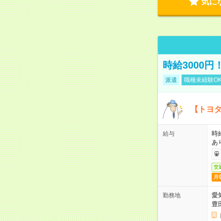
気に
時給3000
派遣
職種未経験O
【トヨタ
時
給与
あ
交
月
愛
勤務地
豊