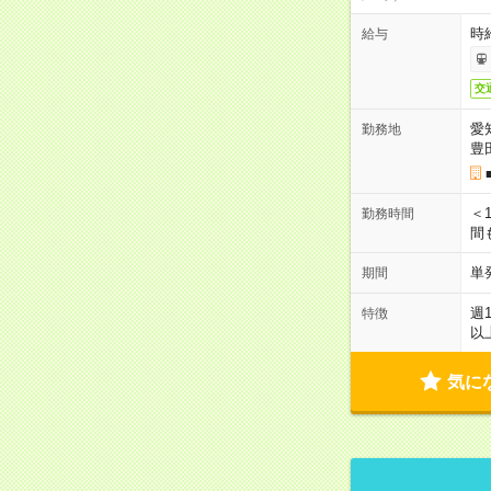
時給
給与
交
愛
勤務地
豊
＜1
勤務時間
間
単
期間
週
特徴
以
気に