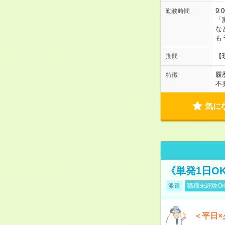
9:
勤務時間
「
な
も
【
期間
履
特徴
不
気に
《単発1日O
派遣
職種未経験O
＜平日×