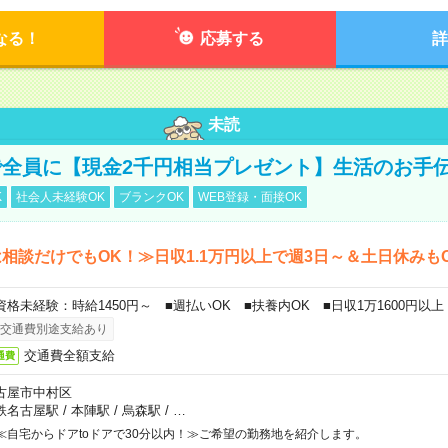
なる！
応募する
詳
未読
全員に【現金2千円相当プレゼント】生活のお手
K
社会人未経験OK
ブランクOK
WEB登録・面接OK
相談だけでもOK！≫日収1.1万円以上で週3日～＆土日休みも
資格未経験：時給1450円～ ■週払いOK ■扶養内OK ■日収1万1600円以上
交通費別途支給あり
交通費全額支給
通費
古屋市中村区
鉄名古屋駅
/
本陣駅
/
烏森駅
/
…
≪自宅からドアtoドアで30分以内！≫ご希望の勤務地を紹介します。