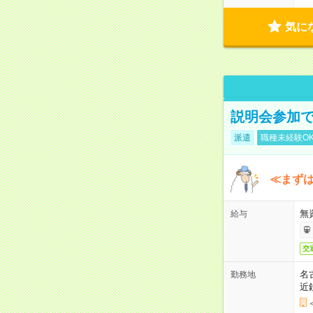
気に
説明会参加で
派遣
職種未経験O
≪まずは
無
給与
交
名
勤務地
近