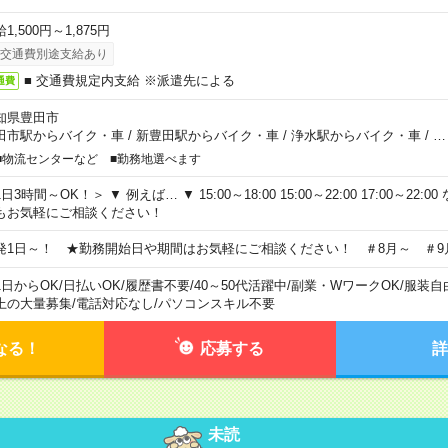
1,500円～1,875円
交通費別途支給あり
■ 交通費規定内支給 ※派遣先による
通費
知県豊田市
田市駅からバイク・車
/
新豊田駅からバイク・車
/
浄水駅からバイク・車
/
…
■物流センターなど ■勤務地選べます
日3時間～OK！＞ ▼ 例えば… ▼ 15:00～18:00 15:00～22:00 17:00～22
もお気軽にご相談ください！
発1日～！ ★勤務開始日や期間はお気軽にご相談ください！ ＃8月～ ＃9
1日からOK
/
日払いOK
/
履歴書不要
/
40～50代活躍中
/
副業・WワークOK
/
服装自
上の大量募集
/
電話対応なし
/
パソコンスキル不要
なる！
応募する
詳
未読