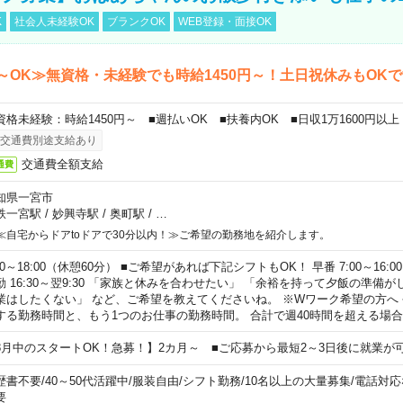
K
社会人未経験OK
ブランクOK
WEB登録・面接OK
～OK≫無資格・未経験でも時給1450円～！土日祝休みもOK
資格未経験：時給1450円～ ■週払いOK ■扶養内OK ■日収1万1600円以上
交通費別途支給あり
交通費全額支給
通費
知県一宮市
鉄一宮駅
/
妙興寺駅
/
奥町駅
/
…
≪自宅からドアtoドアで30分以内！≫ご希望の勤務地を紹介します。
00～18:00（休憩60分） ■ご希望があれば下記シフトもOK！ 早番 7:00～16:00 遅
勤 16:30～翌9:30 「家族と休みを合わせたい」 「余裕を持って夕飯の準備
業はしたくない」 など、ご希望を教えてくださいね。 ※Wワーク希望の方へ
する勤務時間と、もう1つのお仕事の勤務時間。 合計で週40時間を超える場
8月中のスタートOK！急募！】2カ月～ ■ご応募から最短2～3日後に就業が
歴書不要
/
40～50代活躍中
/
服装自由
/
シフト勤務
/
10名以上の大量募集
/
電話対応
要