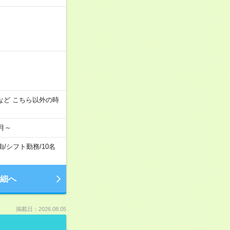
:00 など こちら以外の時
月～
由
/
シフト勤務
/
10名
細へ
掲載日：2026.08.05