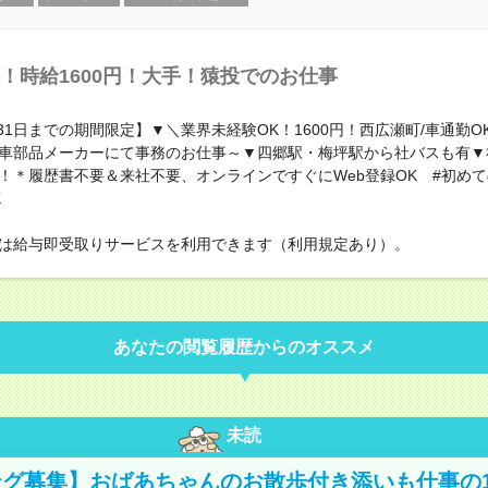
！時給1600円！大手！猿投でのお仕事
月31日までの期間限定】▼＼業界未経験OK！1600円！西広瀬町/車通勤O
車部品メーカーにて事務のお仕事～▼四郷駅・梅坪駅から社バスも有▼
！＊履歴書不要＆来社不要、オンラインですぐにWeb登録OK #初
K
は給与即受取りサービスを利用できます（利用規定あり）。
あなたの閲覧履歴からのオススメ
未読
グ募集】おばあちゃんのお散歩付き添いも仕事の