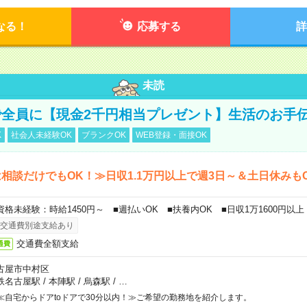
なる！
応募する
詳
未読
全員に【現金2千円相当プレゼント】生活のお手
K
社会人未経験OK
ブランクOK
WEB登録・面接OK
相談だけでもOK！≫日収1.1万円以上で週3日～＆土日休みも
資格未経験：時給1450円～ ■週払いOK ■扶養内OK ■日収1万1600円以上
交通費別途支給あり
交通費全額支給
通費
古屋市中村区
鉄名古屋駅
/
本陣駅
/
烏森駅
/
…
≪自宅からドアtoドアで30分以内！≫ご希望の勤務地を紹介します。