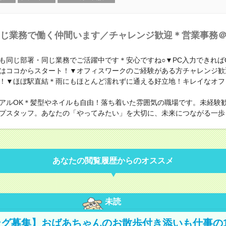
じ業務で働く仲間います／チャレンジ歓迎＊営業事務
も同じ部署・同じ業務でご活躍中です＊安心ですね○▼PC入力できれば
はココからスタート！▼オフィスワークのご経験がある方チャレンジ歓
！▼ほぼ駅直結＊雨にもほとんど濡れずに通える好立地！キレイなオフ
アルOK＊髪型やネイルも自由！落ち着いた雰囲気の職場です。未経験
プスタッフ。あなたの「やってみたい」を大切に、未来につながる一歩
あなたの閲覧履歴からのオススメ
未読
グ募集】おばあちゃんのお散歩付き添いも仕事の