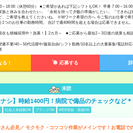
00～18:00（休憩60分） ■ご希望があれば下記シフトもOK！ 早番 7:00～16:00 遅
家族と休みを合わせたい」 「余裕を持って夕飯の準備がしたい」 「できれば
ど、ご希望を教えてくださいね。 ※Wワーク希望の方へ 今ご覧のお仕事で希
う1つのお仕事の勤務時間。 合計で週40時間を超える場合は応募できません。
現在も積極採用中！急募！】2カ月～ ■ご応募から最短2～3日後の就業も相
歴書不要
/
40～50代活躍中
/
服装自由
/
シフト勤務
/
10名以上の大量募集
/
電話対応
要
なる！
応募する
詳
未読
ナシ】時給1400円！病院で備品のチェックなど＊
K
社会人未経験OK
ブランクOK
WEB登録・面接OK
さん必見／ モクモク・コツコツ作業がメインです！お電話で