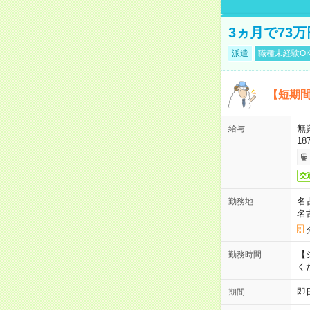
3ヵ月で73
派遣
職種未経験O
【短期間
無
給与
18
交
名
勤務地
名
【シ
勤務時間
く
即
期間