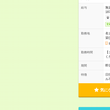
無
給与
18
交
名
勤務地
栄
【シ
勤務時間
く
即
期間
日
特徴
ル
気に