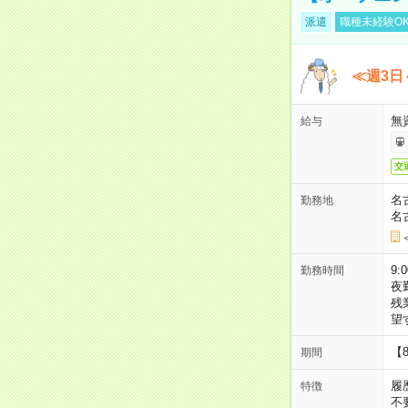
派遣
職種未経験O
≪週3日
無
給与
交
名
勤務地
名
9:
勤務時間
夜
残
望
【
期間
履
特徴
不