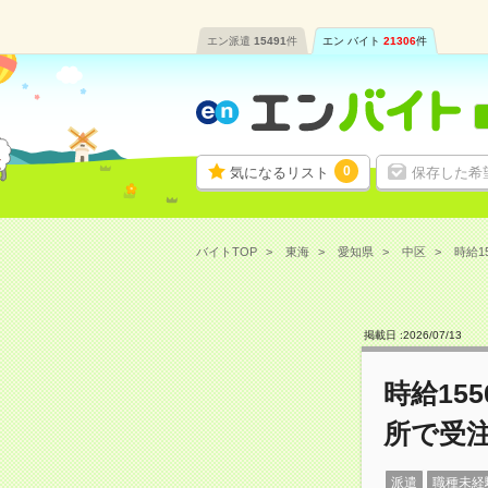
エン派遣
15491
件
エン バイト
21306
件
0
気になるリスト
保存した希
バイトTOP
東海
愛知県
中区
時給1
掲載日 :
2026
/
07
/
13
時給15
所で受
派遣
職種未経