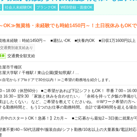
K
社会人未経験OK
ブランクOK
WEB登録・面接OK
～OK≫無資格・未経験でも時給1450円～！土日祝休みもOK
資格未経験：時給1450円～ ■週払いOK ■扶養内OK ■日収1万1600円以上
交通費別途支給あり
交通費全額支給
通費
古屋市千種区
古屋大学駅
/
千種駅
/
東山公園(愛知県)駅
/
…
≪自宅からドアtoドアで30分以内！≫ご希望の勤務地を紹介します。
00～18:00（休憩60分） ■ご希望があれば下記シフトもOK！ 早番 7:00～16:00 遅
勤 16:30～翌9:30 「家族と休みを合わせたい」 「余裕を持って夕飯の準備
業はしたくない」 など、ご希望を教えてくださいね。 ※Wワーク希望の方へ
する勤務時間と、もう1つのお仕事の勤務時間。 合計で週40時間を超える場
8月中のスタートOK！急募！】2カ月～ ■ご応募から最短2～3日後に就業が
歴書不要
/
40～50代活躍中
/
服装自由
/
シフト勤務
/
10名以上の大量募集
/
電話対応
要