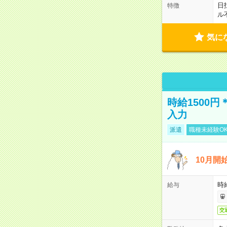
日
特徴
ル
気に
時給1500
入力
派遣
職種未経験O
10月開
時
給与
交