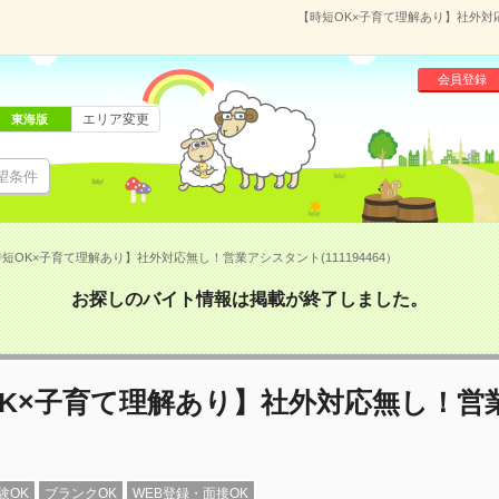
【時短OK×子育て理解あり】社外対応
会員登録
エリア変更
東海版
望条件
短OK×子育て理解あり】社外対応無し！営業アシスタント(111194464）
お探しのバイト情報は掲載が終了しました。
OK×子育て理解あり】社外対応無し！営
験OK
ブランクOK
WEB登録・面接OK