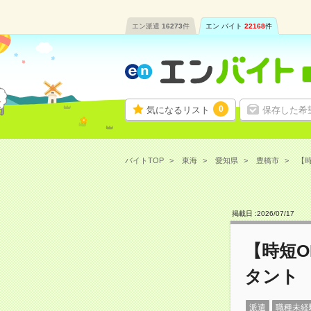
エン派遣
16273
件
エン バイト
22168
件
0
気になるリスト
保存した希
バイトTOP
東海
愛知県
豊橋市
【時
掲載日 :
2026
/
07
/
17
【時短
タント
派遣
職種未経