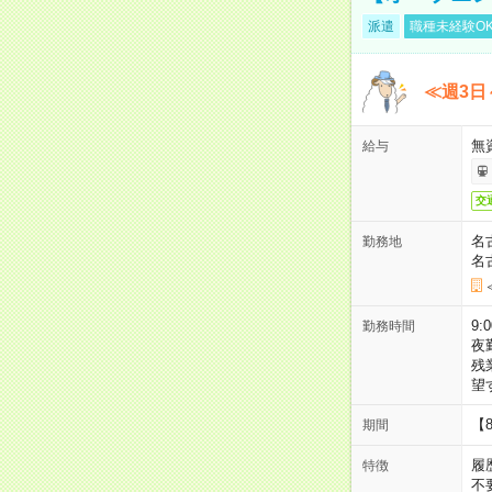
派遣
職種未経験O
≪週3日
無
給与
交
名
勤務地
名
9:
勤務時間
夜
残
望
【
期間
履
特徴
不