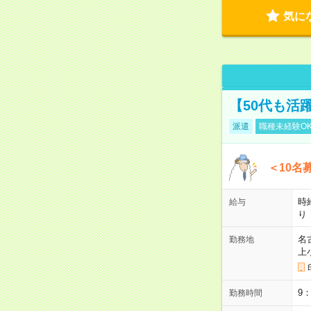
気に
【50代も活
派遣
職種未経験O
＜10名
時
給与
り
名
勤務地
上
9
勤務時間