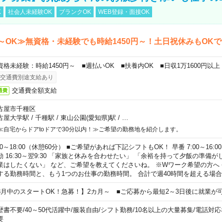
K
社会人未経験OK
ブランクOK
WEB登録・面接OK
～OK≫無資格・未経験でも時給1450円～！土日祝休みもOK
資格未経験：時給1450円～ ■週払いOK ■扶養内OK ■日収1万1600円以上
交通費別途支給あり
交通費全額支給
通費
古屋市千種区
古屋大学駅
/
千種駅
/
東山公園(愛知県)駅
/
…
≪自宅からドアtoドアで30分以内！≫ご希望の勤務地を紹介します。
00～18:00（休憩60分） ■ご希望があれば下記シフトもOK！ 早番 7:00～16:00 遅
勤 16:30～翌9:30 「家族と休みを合わせたい」 「余裕を持って夕飯の準備
業はしたくない」 など、ご希望を教えてくださいね。 ※Wワーク希望の方へ
する勤務時間と、もう1つのお仕事の勤務時間。 合計で週40時間を超える場
8月中のスタートOK！急募！】2カ月～ ■ご応募から最短2～3日後に就業が
歴書不要
/
40～50代活躍中
/
服装自由
/
シフト勤務
/
10名以上の大量募集
/
電話対応
要