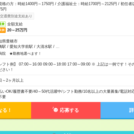
資格の方：時給1400円～1750円 / 介護福祉士：時給1700円～2125円 / 初任
75円
交通費別途支給あり
全額支給
通費
20～25万円
収例
知県豊橋市
橋駅
/
愛知大学前駅
/
大清水駅
/
…
病院 ★勤務地選べます！
フト例】 07:00～16:00 09:00～18:00 17:00～09:00 ※ 上記は一例で
ださい！
日～2ヶ月以上
払いOK
/
履歴書不要
/
40～50代活躍中
/
シフト勤務
/
10名以上の大量募集
/
電話対
不要
なる！
応募する
詳