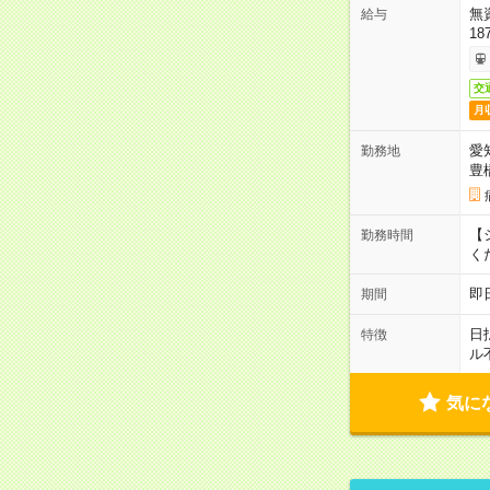
無
給与
18
交
月
愛
勤務地
豊
【シ
勤務時間
く
即
期間
日
特徴
ル
気に