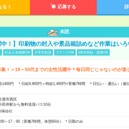
なる！
応募する
詳
未読
躍中！】印刷物の封入や景品箱詰めなど作業はいろ
K
社会人未経験OK
大学生歓迎
ブランクOK
WEB登録・面接OK
募集！＞18～50代までの女性活躍中＊毎日同じじゃないのが楽
給1400円 ＊日給9,800円＝時給1,400円×実働7時間 ＊日払い・週払い（
古屋市西区
小田井駅から無料送迎バス10分
印刷会社
：00～17：00（実働7時間、休憩60分） ＊日勤のみ