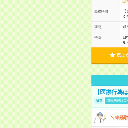
【シ
勤務時間
く
即
期間
日
特徴
ル
気に
【医療行為は
派遣
職種未経験O
＼未経験