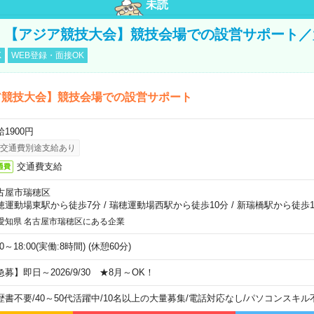
未読
円！【アジア競技大会】競技会場での設営サポート
K
WEB登録・面接OK
ア競技大会】競技会場での設営サポート
1900円
交通費別途支給あり
交通費支給
通費
古屋市瑞穂区
穂運動場東駅から徒歩7分
/
瑞穂運動場西駅から徒歩10分
/
新瑞橋駅から徒歩1
愛知県 名古屋市瑞穂区にある企業
00～18:00(実働:8時間) (休憩60分)
急募】即日～2026/9/30 ★8月～OK！
歴書不要
/
40～50代活躍中
/
10名以上の大量募集
/
電話対応なし
/
パソコンスキル