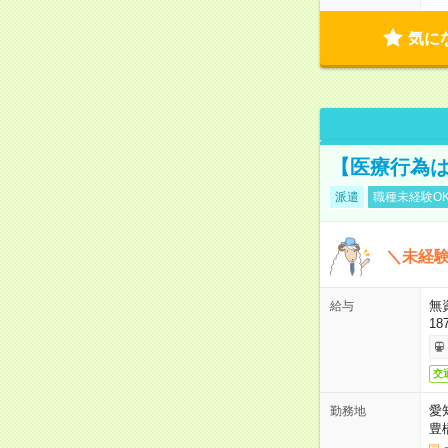
気に
【医療行為は
派遣
職種未経験O
＼未経験
無
給与
18
交
愛
勤務地
豊