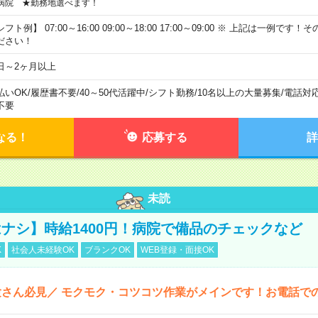
病院 ★勤務地選べます！
フト例】 07:00～16:00 09:00～18:00 17:00～09:00 ※ 上記は一例で
ださい！
日～2ヶ月以上
払いOK
/
履歴書不要
/
40～50代活躍中
/
シフト勤務
/
10名以上の大量募集
/
電話対
不要
なる！
応募する
詳
未読
ナシ】時給1400円！病院で備品のチェックなど
K
社会人未経験OK
ブランクOK
WEB登録・面接OK
さん必見／ モクモク・コツコツ作業がメインです！お電話で