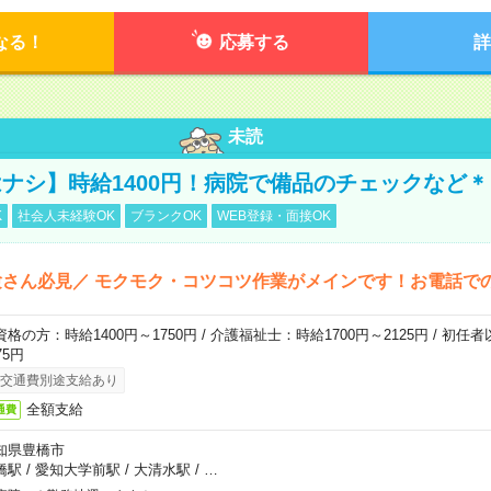
なる！
応募する
詳
未読
ナシ】時給1400円！病院で備品のチェックなど＊
K
社会人未経験OK
ブランクOK
WEB登録・面接OK
さん必見／ モクモク・コツコツ作業がメインです！お電話で
資格の方：時給1400円～1750円 / 介護福祉士：時給1700円～2125円 / 初任
75円
交通費別途支給あり
全額支給
通費
知県豊橋市
橋駅
/
愛知大学前駅
/
大清水駅
/
…