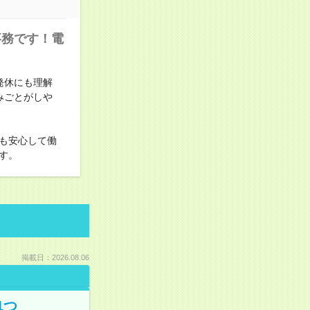
事務です！電
突発休にも理解
みごとがしや
も安心して働
す。
掲載日：2026.08.06
1つ