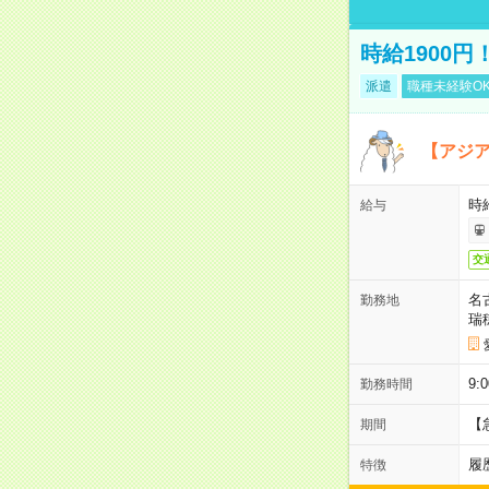
時給1900
派遣
職種未経験O
【アジ
時給
給与
交
名
勤務地
瑞
9:
勤務時間
【
期間
履
特徴