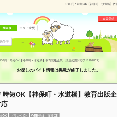
1800円＊時短OK【神保町・水道橋】教
会員登録
エリア変更
関東版
望条件
800円＊時短OK【神保町・水道橋】教育出版企業！講座受講対応(111192859）
お探しのバイト情報は掲載が終了しました。
円＊時短OK【神保町・水道橋】教育出版
対応
験OK
ブランクOK
WEB登録・面接OK