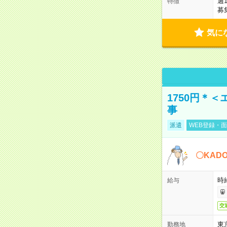
週
特徴
募
気に
1750円＊
事
派遣
WEB登録・面
〇KAD
時給
給与
交
東
勤務地