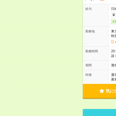
日
給与
交
東
勤務地
秋
2
勤務時間
談
激
期間
週
特徴
募
気に