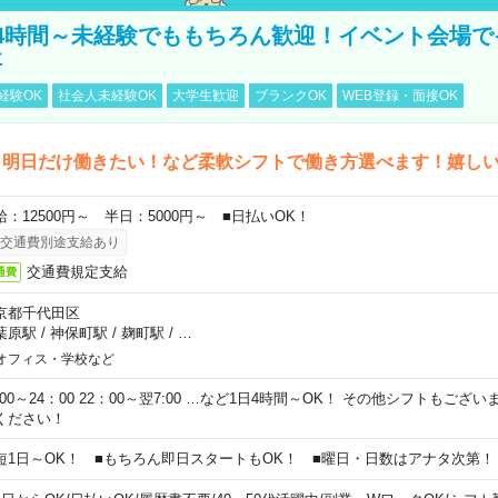
4時間～未経験でももちろん歓迎！イベント会場で
事
経験OK
社会人未経験OK
大学生歓迎
ブランクOK
WEB登録・面接OK
ら明日だけ働きたい！など柔軟シフトで働き方選べます！嬉し
給：12500円～ 半日：5000円～ ■日払いOK！
交通費別途支給あり
交通費規定支給
通費
京都千代田区
葉原駅
/
神保町駅
/
麹町駅
/
…
オフィス・学校など
0:00～24：00 22：00～翌7:00 …など1日4時間～OK！ その他シフトもござ
ください！
短1日～OK！ ■もちろん即日スタートもOK！ ■曜日・日数はアナタ次第！