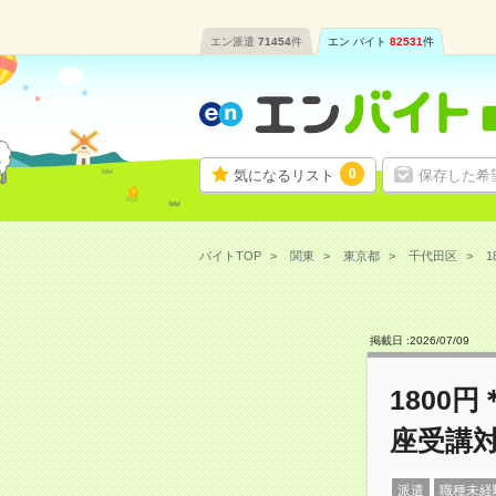
エン派遣
71454
件
エン バイト
82531
件
0
気になるリスト
保存した希
バイトTOP
関東
東京都
千代田区
1
掲載日 :
2026
/
07
/
09
1800
座受講
派遣
職種未経