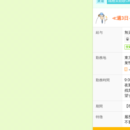
派遣
職種未経験O
≪週3日
無
給与
交
東
勤務地
巣
9:
勤務時間
夜
残
望
【
期間
履
特徴
不