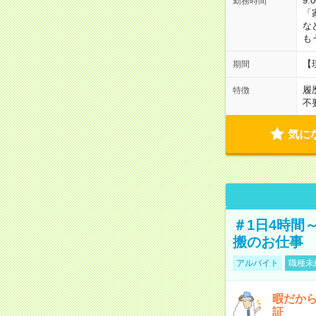
9:
勤務時間
「
な
も
【
期間
履
特徴
不
気に
＃1日4時間
搬のお仕事
アルバイト
職種未
暇だか
証