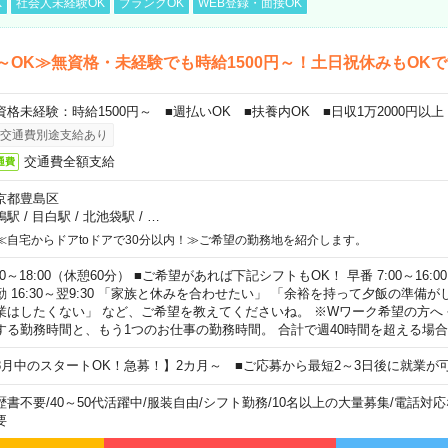
K
社会人未経験OK
ブランクOK
WEB登録・面接OK
～OK≫無資格・未経験でも時給1500円～！土日祝休みもOK
資格未経験：時給1500円～ ■週払いOK ■扶養内OK ■日収1万2000円以上
交通費別途支給あり
交通費全額支給
通費
京都豊島区
鴨駅
/
目白駅
/
北池袋駅
/
…
≪自宅からドアtoドアで30分以内！≫ご希望の勤務地を紹介します。
00～18:00（休憩60分） ■ご希望があれば下記シフトもOK！ 早番 7:00～16:00 遅
勤 16:30～翌9:30 「家族と休みを合わせたい」 「余裕を持って夕飯の準備
業はしたくない」 など、ご希望を教えてくださいね。 ※Wワーク希望の方へ
する勤務時間と、もう1つのお仕事の勤務時間。 合計で週40時間を超える場
8月中のスタートOK！急募！】2カ月～ ■ご応募から最短2～3日後に就業が
歴書不要
/
40～50代活躍中
/
服装自由
/
シフト勤務
/
10名以上の大量募集
/
電話対応
要