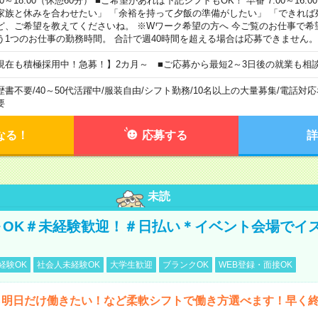
00～18:00（休憩60分） ■ご希望があれば下記シフトもOK！ 早番 7:00～16:00 遅
家族と休みを合わせたい」 「余裕を持って夕飯の準備がしたい」 「できれば
ど、ご希望を教えてくださいね。 ※Wワーク希望の方へ 今ご覧のお仕事で希
う1つのお仕事の勤務時間。 合計で週40時間を超える場合は応募できません。
現在も積極採用中！急募！】2カ月～ ■ご応募から最短2～3日後の就業も相
歴書不要
/
40～50代活躍中
/
服装自由
/
シフト勤務
/
10名以上の大量募集
/
電話対応
要
なる！
応募する
詳
未読
～OK＃未経験歓迎！＃日払い＊イベント会場でイ
経験OK
社会人未経験OK
大学生歓迎
ブランクOK
WEB登録・面接OK
ら明日だけ働きたい！など柔軟シフトで働き方選べます！早く