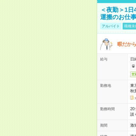
＜夜勤＞1日
運搬のお仕
アルバイト
職種未
暇だか
日
給与
交
東
勤務地
秋
2
勤務時間
談
激
期間