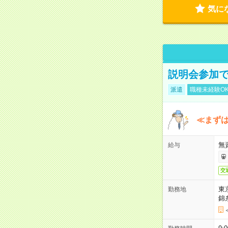
気に
説明会参加で
派遣
職種未経験O
≪まずは
無
給与
交
東
勤務地
錦