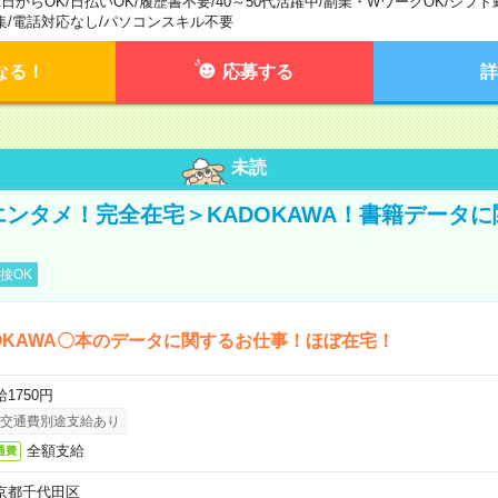
1日からOK
/
日払いOK
/
履歴書不要
/
40～50代活躍中
/
副業・WワークOK
/
シフト
集
/
電話対応なし
/
パソコンスキル不要
なる！
応募する
詳
未読
＜エンタメ！完全在宅＞KADOKAWA！書籍データ
接OK
OKAWA〇本のデータに関するお仕事！ほぼ在宅！
1750円
交通費別途支給あり
全額支給
通費
京都千代田区