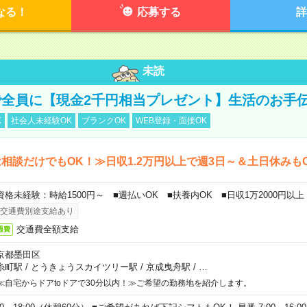
なる！
応募する
詳
未読
全員に【現金2千円相当プレゼント】生活のお手
K
社会人未経験OK
ブランクOK
WEB登録・面接OK
相談だけでもOK！≫日収1.2万円以上で週3日～＆土日休みも
資格未経験：時給1500円～ ■週払いOK ■扶養内OK ■日収1万2000円以上
交通費別途支給あり
交通費全額支給
通費
京都墨田区
糸町駅
/
とうきょうスカイツリー駅
/
京成曳舟駅
/
…
≪自宅からドアtoドアで30分以内！≫ご希望の勤務地を紹介します。