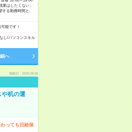
番 10:00～19:00
残業はしたくない」
望する勤務時間と、
談可能です！
なし
/
パソコンスキル
細へ
掲載日：2026.08.06
スや机の運
終わっても日給保