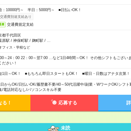
給：10000円～ 半日：5000円～ ■日払いOK！
交通費別途支給あり
交通費規定支給
通費
京都千代田区
葉原駅
/
神保町駅
/
麹町駅
/
…
オフィス・学校など
0:00～24：00 22：00～翌7:00 …など1日4時間～OK！ その他シフトもござ
ください！
短1日～OK！ ■もちろん即日スタートもOK！ ■曜日・日数はアナタ次第！
1日からOK
/
日払いOK
/
履歴書不要
/
40～50代活躍中
/
副業・WワークOK
/
シフト
集
/
電話対応なし
/
パソコンスキル不要
なる！
応募する
詳
未読