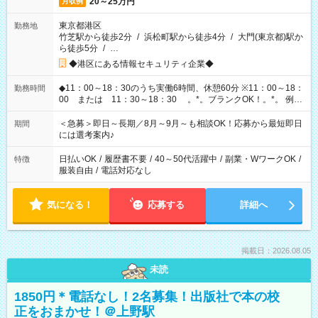
20～25万円
月収例
東京都港区
勤務地
竹芝駅から徒歩2分
/
浜松町駅から徒歩4分
/
大門(東京都)駅か
ら徒歩5分
/
…
◆港区にある情報セキュリティ企業◆
◆11：00～18：30のうち実働6時間、休憩60分 ※11：00～18：
勤務時間
00 または 11：30～18：30 。*。ブランクOK！。*。 例え
ば前職が、 在宅/財団法人/事務/コールセンター/受付/販売/カフェ
スタッフ スイーツ販売/ホテルフロント/化粧品販売/など 様々な
＜急募＞即日～長期／8月～9月～も相談OK！応募から最短即日
期間
業界から入社して活躍されています♪
には選考案内♪
日払いOK
/
履歴書不要
/
40～50代活躍中
/
副業・WワークOK
/
特徴
服装自由
/
電話対応なし
気になる！
応募する
詳細へ
掲載日：2026.08.05
未読
1850円＊電話なし！2名募集！出版社で本の校
正をおまかせ！＠上野駅