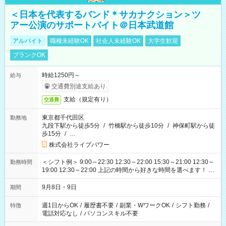
＜日本を代表するバンド＊サカナクション＞ツ
アー公演のサポートバイト＠日本武道館
アルバイト
職種未経験OK
社会人未経験OK
大学生歓迎
ブランクOK
時給1250円～
給与
交通費別途支給あり
支給（規定有り）
交通費
東京都千代田区
勤務地
九段下駅から徒歩5分
/
竹橋駅から徒歩10分
/
神保町駅から徒
歩15分
/
…
株式会社ライブパワー
＜シフト例＞ 9:00～22:30 12:30～22:00 15:30～21:00 12:30～
勤務時間
19:00 12:30～22:00 上記の時間から好きな時間を選べます！ ※
時間は変更となる可能性があります
9月8日・9日
期間
週1日からOK
/
履歴書不要
/
副業・WワークOK
/
シフト勤務
/
特徴
電話対応なし
/
パソコンスキル不要