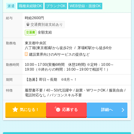
派遣
職種未経験OK
ブランクOK
WEB登録・面接OK
時給2600円
給与
交通費別途支給あり
全額支給
交通費
東京都中央区
勤務地
八丁堀(東京都)駅から徒歩2分
/
茅場町駅から徒歩6分
建設業界向けのAIサービスの提供など
10:00～17:00(実働6時間 休憩1時間) ※定時：10:00～
勤務時間
19:00（※終わりの時間：16:00～19:00で相談可！）
【急募】即日～長期 ※8月～！
期間
履歴書不要
/
40～50代活躍中
/
副業・WワークOK
/
服装自由
/
特徴
電話対応なし
/
パソコンスキル不要
気になる！
応募する
詳細へ