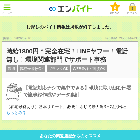
0
メニュー
気になる！
ログイン
お探しのバイト情報は掲載が終了しました。
掲載日 :2026
/
07
/
10
No.TMPE26-0514643
時給1800円＊完全在宅！LINEヤフー！電話
無し！環境関連部門でサポート事務
派遣
職種未経験OK
ブランクOK
WEB登録・面接OK
【電話対応ナシで集中できる】環境に取り組む部署
で議事録作成やデータ集計
【在宅勤務あり】基本リモート。必要に応じて最大週3日程度出社
...
もっとみる
あなたの閲覧履歴からのオススメ