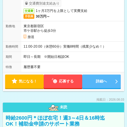
取りサービス利用可（利用条件有）
交通費別途支給あり
1ヶ月3万円を上限として実費支給
交通費
30万円～
月収例
東京都新宿区
勤務地
市ケ谷駅から徒歩3分
放送
11:00-20:00（休憩60分）実働8時間（残業少なめ！）
勤務時間
即日～長期 ※開始日相談OK
期間
履歴書不要
特徴
気になる！
応募する
詳細へ
掲載日：2026.08.03
未読
時給2600円＊ほぼ在宅！週3～4日＆16時迄
OK！補助金申請のサポート業務