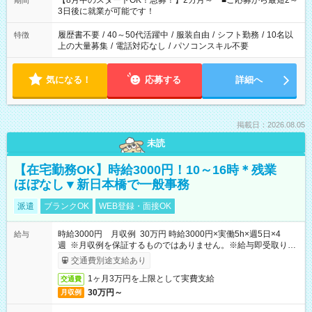
【8月中のスタートOK！急募！】2カ月～ ■ご応募から最短2～
期間
ね。 ※Wワーク希望の方へ 今ご覧のお仕事で希望する勤務時間
3日後に就業が可能です！
と、もう1つのお仕事の勤務時間。 合計で週40時間を超える場
合は応募できません。
履歴書不要
/
40～50代活躍中
/
服装自由
/
シフト勤務
/
10名以
特徴
上の大量募集
/
電話対応なし
/
パソコンスキル不要
気になる！
応募する
詳細へ
掲載日：2026.08.05
未読
【在宅勤務OK】時給3000円！10～16時＊残業
ほぼなし▼新日本橋で一般事務
派遣
ブランクOK
WEB登録・面接OK
時給3000円 月収例 30万円 時給3000円×実働5h×週5日×4
給与
週 ※月収例を保証するものではありません。※給与即受取りサ
ービス利用可（利用条件有）
交通費別途支給あり
1ヶ月3万円を上限として実費支給
交通費
30万円～
月収例