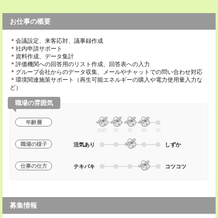
お仕事の概要
＊会議設定、来客応対、議事録作成
＊社内申請サポート
＊資料作成、データ集計
＊評価機関への回答用のリスト作成、回答表への入力
＊グループ会社からのデータ収集、メールやチャットでの問い合わせ対応
＊環境関連施策サポート（再生可能エネルギーの購入や電力使用量入力な
ど）
職場の雰囲気
年齢層
20代
30
40
50
60
職場の様子
活気あり
しずか
仕事の仕方
テキパキ
コツコツ
募集情報