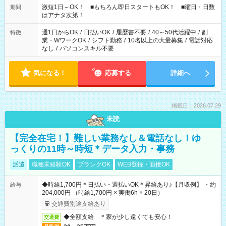
激短1日～OK！ ■もちろん即日スタートもOK！ ■曜日・日数
期間
はアナタ次第！
週1日からOK
/
日払いOK
/
履歴書不要
/
40～50代活躍中
/
副
特徴
業・WワークOK
/
シフト勤務
/
10名以上の大量募集
/
電話対応
なし
/
パソコンスキル不要
気になる！
応募する
詳細へ
掲載日：2026.07.29
未読
【完全在宅！】難しい業務なし＆電話なし！ゆ
っくりの11時～時短＊データ入力・事務
派遣
職種未経験OK
ブランクOK
WEB登録・面接OK
◆時給1,700円＊日払い・週払いOK＊昇給あり♪【月収例】 ・約
給与
204,000円 （時給1,700円 × 実働6h × 20日）
交通費別途支給あり
◆全額支給 ＊家が少し遠くても安心！
交通費