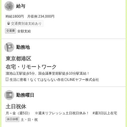
給与
時給1800円 月収例 234,000円
交通費別途支給あり
全額支給
交通費
勤務地
東京都港区
在宅・リモートワーク
溜池山王駅徒歩5分、国会議事堂前駅徒歩10分駅直結！
生活に密着！なくてはならない存在◎LINEヤフー株式会社
勤務曜日
土日祝休
月～金（週5日） ※週末リフレッシュ土日祝日休み！ #週3日以上在宅
土・日・祝
休日休暇