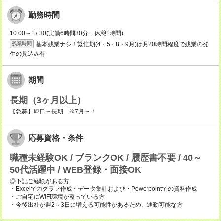
勤務時間
10:00～17:30(実働6時間30分 休憩1時間)
基本残業ナシ！繁忙期(4・5・8・9月)は月20時間程度で残業の発
残業時間
生の見込み有
期間
長期（3ヶ月以上）
【急募】即日～長期 ※7月～！
応募資格・条件
職種未経験OK / ブランクOK / 履歴書不要 / 40～
50代活躍中 / WEB登録・面接OK
◎下記ご経験がある方
・Excelでのグラフ作成・データ集計および・Powerpointでの資料作成
・ご自宅にWiFi環境が整っている方
・今後出社が週2～3日に増える可能性があるため、通勤可能な方