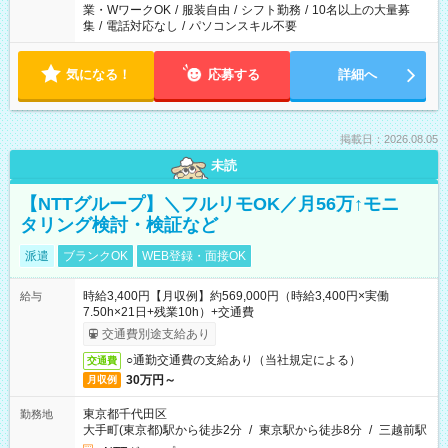
業・WワークOK
/
服装自由
/
シフト勤務
/
10名以上の大量募
集
/
電話対応なし
/
パソコンスキル不要
気になる！
応募する
詳細へ
掲載日：2026.08.05
未読
【NTTグループ】＼フルリモOK／月56万↑モニ
タリング検討・検証など
派遣
ブランクOK
WEB登録・面接OK
時給3,400円【月収例】約569,000円（時給3,400円×実働
給与
7.50h×21日+残業10h）+交通費
交通費別途支給あり
○通勤交通費の支給あり（当社規定による）
交通費
30万円～
月収例
東京都千代田区
勤務地
大手町(東京都)駅から徒歩2分
/
東京駅から徒歩8分
/
三越前駅