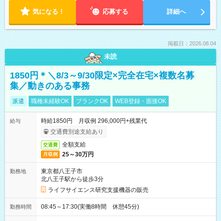
気になる！
応募する
詳細へ
掲載日：2026.08.04
未読
1850円＊＼8/3～9/30限定×完全在宅×複数名募
集／動きのある事務
派遣
職種未経験OK
ブランクOK
WEB登録・面接OK
時給1850円 月収例 296,000円+残業代
給与
交通費別途支給あり
全額支給
交通費
25～30万円
月収例
東京都八王子市
勤務地
北八王子駅から徒歩3分
ライフサイエンス研究支援機器の販売
08:45～17:30(実働8時間 休憩45分)
勤務時間