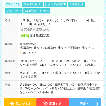
アルバイト
職種未経験OK
社会人未経験OK
大学生歓迎
ブランクOK
WEB登録・面接OK
日勤日給：1万円～ 夜勤日給：1万2500円～ ■日払い
給与
OK！ ■日給保証あり！
交通費別途支給あり
交通費規定支給
交通費
東京都豊島区
勤務地
池袋駅から徒歩
/
板橋駅から徒歩
/
王子駅から徒歩
/
…
ホテルなど
09:00～18:00 09:00～13:00 20:00～24：00 22：00～31:00 …
勤務時間
など1日4時間～OK！ その他シフトもございます！ お気軽にご
相談ください！
激短1日～OK！ ■もちろん即日スタートもOK！ ■曜日・日数
期間
はアナタ次第！
週1日からOK
/
日払いOK
/
履歴書不要
/
40～50代活躍中
/
副
特徴
業・WワークOK
/
シフト勤務
/
10名以上の大量募集
/
電話対応
なし
/
パソコンスキル不要
気になる！
応募する
詳細へ