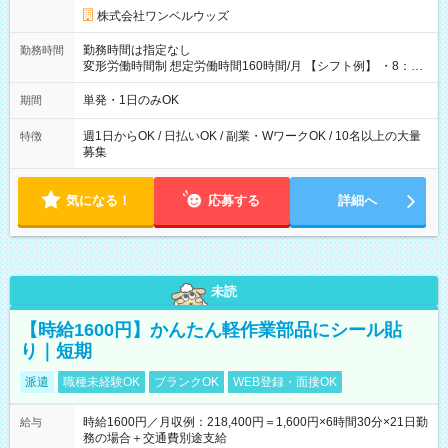
株式会社ワンベルウッズ
勤務時間は指定なし
勤務時間
変形労働時間制 想定労働時間160時間/月 【シフト例】 ・8：00
～21：00
単発・1日のみOK
期間
週1日からOK / 日払いOK / 副業・WワークOK / 10名以上の大量
特徴
募集
気になる！
応募する
詳細へ
未読
【時給1600円】かんたん軽作業部品にシール貼
り｜短期
派遣
職種未経験OK
ブランクOK
WEB登録・面接OK
時給1600円／月収例：218,400円＝1,600円×6時間30分×21日勤
給与
務の場合＋交通費別途支給