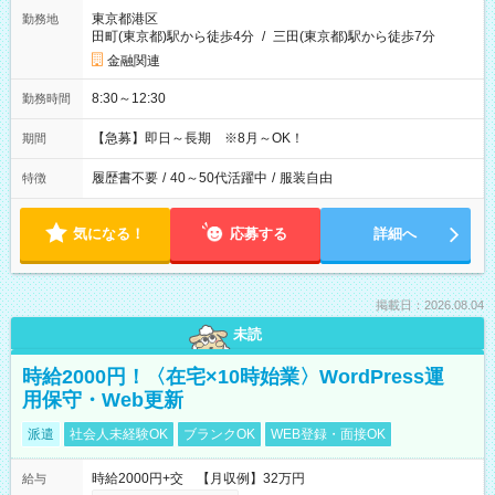
東京都港区
勤務地
田町(東京都)駅から徒歩4分
/
三田(東京都)駅から徒歩7分
金融関連
8:30～12:30
勤務時間
【急募】即日～長期 ※8月～OK！
期間
履歴書不要
/
40～50代活躍中
/
服装自由
特徴
気になる！
応募する
詳細へ
掲載日：2026.08.04
未読
時給2000円！〈在宅×10時始業〉WordPress運
用保守・Web更新
派遣
社会人未経験OK
ブランクOK
WEB登録・面接OK
時給2000円+交 【月収例】32万円
給与