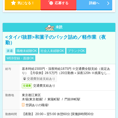
気になる！
応募する
詳細へ
未読
<タイパ抜群>和菓子のパック詰め／軽作業（夜
勤）
派遣
職種未経験OK
社会人未経験OK
ブランクOK
WEB登録・面接OK
基本時給1500円・深夜時給1875円 ※交通費全額支給（規定あ
給与
り） 【月収例】28.5万円（20日勤務＋深夜120h ※残業なしの場
合）
交通費別途支給あり
交通費支給あり
交通費
東京都江東区
勤務地
木場(東京都)駅
/
東陽町駅
/
門前仲町駅
空調ありの職場!
【夜勤】 20:00～翌5:00 休憩60分 [実働]8時間00分
勤務時間