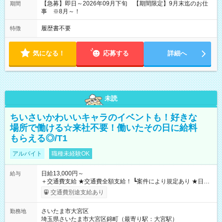
【急募】即日～2026年09月下旬 【期間限定】9月末迄のお仕
期間
事 ※8月～！
履歴書不要
特徴
気になる！
応募する
詳細へ
未読
ちいさいかわいいキャラのイベントも！好きな
場所で働ける☆来社不要！働いたその日に給料
もらえる◎/T1
アルバイト
職種未経験OK
日給13,000円～
給与
＋交通費支給 ★交通費全額支給！ ┗案件により規定あり ★日払
いOK！（規定あり） ┗働いたその日に現金GET♪ お仕事後はコ
交通費別途支給あり
ンビニATMから 日払い分を引き落とせます！ 【試用期間】試
用期間なし
さいたま市大宮区
勤務地
埼玉県さいたま市大宮区錦町（最寄り駅：大宮駅）