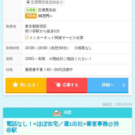
交通費別途支給あり
交通費支給
交通費
30万円～
月収例
東京都新宿区
勤務地
四ツ谷駅から徒歩1分
インターネット関連サービス企業
10:00～19:00（休憩:60分） ※残業なし
勤務時間
10/01～長期 ※開始日ご相談ください！
期間
履歴書不要
/
40～50代活躍中
特徴
気になる！
応募する
詳細へ
掲載日：2026.08.04
未読
電話なし！<ほぼ在宅／週1出社>審査事務@渋
谷駅