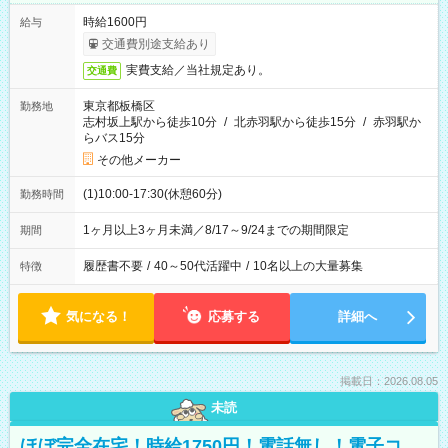
時給1600円
給与
交通費別途支給あり
実費支給／当社規定あり。
交通費
東京都板橋区
勤務地
志村坂上駅から徒歩10分
/
北赤羽駅から徒歩15分
/
赤羽駅か
らバス15分
その他メーカー
(1)10:00-17:30(休憩60分)
勤務時間
1ヶ月以上3ヶ月未満／8/17～9/24までの期間限定
期間
履歴書不要
/
40～50代活躍中
/
10名以上の大量募集
特徴
気になる！
応募する
詳細へ
掲載日：2026.08.05
未読
ほぼ完全在宅！時給1750円！電話無し！電子コ