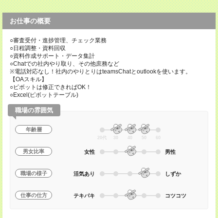
お仕事の概要
○審査受付・進捗管理、チェック業務
○日程調整・資料回収
○資料作成サポート・データ集計
○Chatでの社内やり取り、その他庶務など
※電話対応なし！社内のやりとりはteamsChatとoutlookを使います。
【OAスキル】
○ピボットは修正できればOK！
○Excel(ピボットテーブル)
職場の雰囲気
年齢層
20代
30
40
50
60
男女比率
女性
男性
職場の様子
活気あり
しずか
仕事の仕方
テキパキ
コツコツ