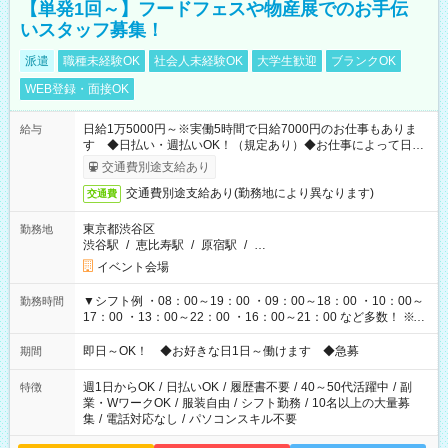
【単発1回～】フードフェスや物産展でのお手伝
いスタッフ募集！
派遣
職種未経験OK
社会人未経験OK
大学生歓迎
ブランクOK
WEB登録・面接OK
日給1万5000円～※実働5時間で日給7000円のお仕事もありま
給与
す ◆日払い・週払いOK！（規定あり）◆お仕事によって日給
も異なります
交通費別途支給あり
交通費別途支給あり(勤務地により異なります)
交通費
東京都渋谷区
勤務地
渋谷駅
/
恵比寿駅
/
原宿駅
/
…
イベント会場
▼シフト例 ・08：00～19：00 ・09：00～18：00 ・10：00～
勤務時間
17：00 ・13：00～22：00 ・16：00～21：00 など多数！ ※お
仕事により勤務時間が異なります
即日～OK！ ◆お好きな日1日～働けます ◆急募
期間
週1日からOK
/
日払いOK
/
履歴書不要
/
40～50代活躍中
/
副
特徴
業・WワークOK
/
服装自由
/
シフト勤務
/
10名以上の大量募
集
/
電話対応なし
/
パソコンスキル不要