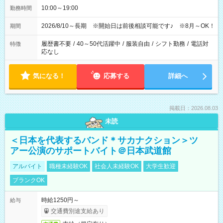
10:00～19:00
勤務時間
2026/8/10～長期 ※開始日は前後相談可能です♪ ※8月～OK！
期間
履歴書不要
/
40～50代活躍中
/
服装自由
/
シフト勤務
/
電話対
特徴
応なし
気になる！
応募する
詳細へ
掲載日：2026.08.03
未読
＜日本を代表するバンド＊サカナクション＞ツ
アー公演のサポートバイト＠日本武道館
アルバイト
職種未経験OK
社会人未経験OK
大学生歓迎
ブランクOK
時給1250円～
給与
交通費別途支給あり