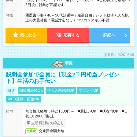
【8月中のスタートOK！急募！】2カ月～ ■ご応募から最短2～
期間
ね。 ※Wワーク希望の方へ 今ご覧のお仕事で希望する勤務時間
3日後に就業が可能です！
と、もう1つのお仕事の勤務時間。 合計で週40時間を超える場
合は応募できません。
履歴書不要
/
40～50代活躍中
/
服装自由
/
シフト勤務
/
10名以
特徴
上の大量募集
/
電話対応なし
/
パソコンスキル不要
気になる！
応募する
詳細へ
掲載日：2026.08.05
未読
説明会参加で全員に【現金2千円相当プレゼン
ト】生活のお手伝い
派遣
職種未経験OK
社会人未経験OK
ブランクOK
WEB登録・面接OK
無資格未経験：時給1500円～ ■週払いOK ■扶養内OK ■日
給与
収1万2000円以上
交通費別途支給あり
交通費全額支給
交通費