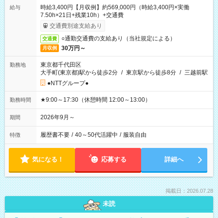
時給3,400円【月収例】約569,000円（時給3,400円×実働
給与
7.50h×21日+残業10h）+交通費
交通費別途支給あり
○通勤交通費の支給あり（当社規定による）
交通費
30万円～
月収例
東京都千代田区
勤務地
大手町(東京都)駅から徒歩2分
/
東京駅から徒歩8分
/
三越前駅
●NTTグループ●
★9:00～17:30（休憩時間 12:00～13:00）
勤務時間
2026年9月～
期間
履歴書不要
/
40～50代活躍中
/
服装自由
特徴
気になる！
応募する
詳細へ
掲載日：2026.07.28
未読