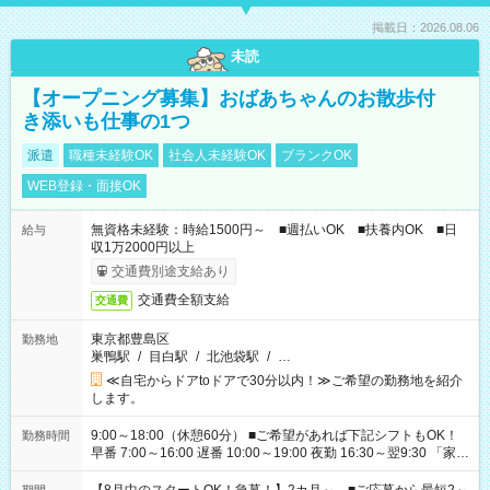
掲載日：2026.08.06
未読
【オープニング募集】おばあちゃんのお散歩付
き添いも仕事の1つ
派遣
職種未経験OK
社会人未経験OK
ブランクOK
WEB登録・面接OK
無資格未経験：時給1500円～ ■週払いOK ■扶養内OK ■日
給与
収1万2000円以上
交通費別途支給あり
交通費全額支給
交通費
東京都豊島区
勤務地
巣鴨駅
/
目白駅
/
北池袋駅
/
…
≪自宅からドアtoドアで30分以内！≫ご希望の勤務地を紹介
します。
9:00～18:00（休憩60分） ■ご希望があれば下記シフトもOK！
勤務時間
早番 7:00～16:00 遅番 10:00～19:00 夜勤 16:30～翌9:30 「家族
と休みを合わせたい」 「余裕を持って夕飯の準備がしたい」
「できれば残業はしたくない」 など、ご希望を教えてください