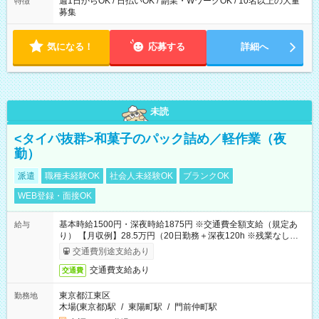
週1日からOK / 日払いOK / 副業・WワークOK / 10名以上の大量
特徴
募集
気になる！
応募する
詳細へ
未読
<タイパ抜群>和菓子のパック詰め／軽作業（夜
勤）
派遣
職種未経験OK
社会人未経験OK
ブランクOK
WEB登録・面接OK
基本時給1500円・深夜時給1875円 ※交通費全額支給（規定あ
給与
り） 【月収例】28.5万円（20日勤務＋深夜120h ※残業なしの場
合）
交通費別途支給あり
交通費支給あり
交通費
東京都江東区
勤務地
木場(東京都)駅
/
東陽町駅
/
門前仲町駅