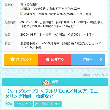
東京都台東区
勤務地
上野駅から徒歩2分
/
御徒町駅から徒歩12分
法律及び一般教育に関する書籍の編集、出版、販売
09:00～16:00(実働6時間 休憩1時間) ※1日6時間～時短勤務も
勤務時間
可能です◎9時～18時や10時～17時など！
2026年08月中旬～長期 9月開始も相談OK！ ※8月～！
期間
履歴書不要
/
40～50代活躍中
/
服装自由
/
電話対応なし
/
パソ
特徴
コンスキル不要
気になる！
応募する
詳細へ
掲載日：2026.08.05
未読
【NTTグループ】＼フルリモOK／月56万↑モニ
タリング検討・検証など
派遣
ブランクOK
WEB登録・面接OK