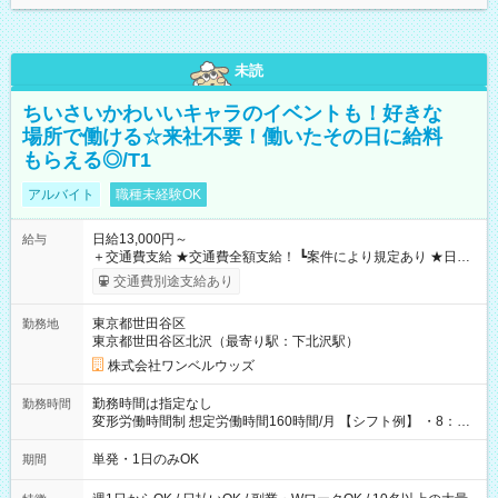
未読
ちいさいかわいいキャラのイベントも！好きな
場所で働ける☆来社不要！働いたその日に給料
もらえる◎/T1
アルバイト
職種未経験OK
日給13,000円～
給与
＋交通費支給 ★交通費全額支給！ ┗案件により規定あり ★日払
いOK！（規定あり） ┗働いたその日に現金GET♪ お仕事後はコ
交通費別途支給あり
ンビニATMから 日払い分を引き落とせます！ 【試用期間】試
用期間なし
東京都世田谷区
勤務地
東京都世田谷区北沢（最寄り駅：下北沢駅）
株式会社ワンベルウッズ
勤務時間は指定なし
勤務時間
変形労働時間制 想定労働時間160時間/月 【シフト例】 ・8：00
～21：00
単発・1日のみOK
期間