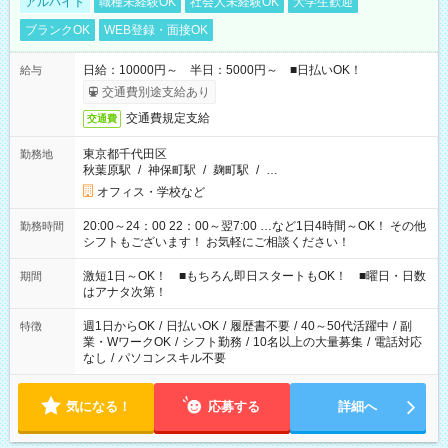
アルバイト
職種未経験OK
社会人未経験OK
大学生歓迎
ブランクOK
WEB登録・面接OK
日給：10000円～ 半日：5000円～ ■日払いOK！
給与
交通費別途支給あり
交通費規定支給
交通費
東京都千代田区
勤務地
秋葉原駅
/
神保町駅
/
麹町駅
/
…
オフィス・学校など
20:00～24：00 22：00～翌7:00 …など1日4時間～OK！ その他
勤務時間
シフトもございます！ お気軽にご相談ください！
激短1日～OK！ ■もちろん即日スタートもOK！ ■曜日・日数
期間
はアナタ次第！
週1日からOK
/
日払いOK
/
履歴書不要
/
40～50代活躍中
/
副
特徴
業・WワークOK
/
シフト勤務
/
10名以上の大量募集
/
電話対応
なし
/
パソコンスキル不要
気になる！
応募する
詳細へ