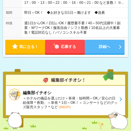
17：00 ・13：00～22：00 ・16：00～21：00 など多数！ ※お
仕事により勤務時間が異なります
即日～OK！ ◆お好きな日1日～働けます ◆急募
期間
週1日からOK
/
日払いOK
/
履歴書不要
/
40～50代活躍中
/
副
特徴
業・WワークOK
/
服装自由
/
シフト勤務
/
10名以上の大量募
集
/
電話対応なし
/
パソコンスキル不要
気になる！
応募する
詳細へ
編集部イチオシ
＜ホテルの備品を運ぶだけ＞単発・短時間～OK／安心の日
給保障＊夜勤、＜単発＊1日～OK！＞コンサートなどのグッ
ズ販売スタッフ＊など
(8/6UP!)