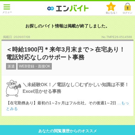
0
メニュー
気になる！
ログイン
お探しのバイト情報は掲載が終了しました。
掲載日 :2026
/
07
/
08
No.TMPE26-0514588
＜時給1900円＊来年3月末まで＞在宅あり！
電話対応なしのサポート事務
派遣
WEB登録・面接OK
＼未経験OK！／電話なし〇むずかしい知識は不要！
Excel活かせる事務
【在宅勤務あり】最初の1～2ヶ月はフル出社。その後週1～2日
...もっ
とみる
あなたの閲覧履歴からのオススメ