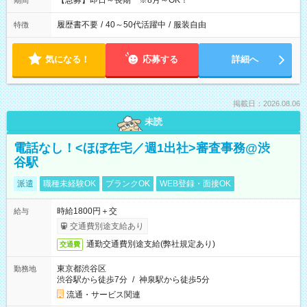
【急募】即日～長期 ※8月～OK！
期間
履歴書不要
/
40～50代活躍中
/
服装自由
特徴
気になる！
応募する
詳細へ
掲載日：2026.08.06
未読
電話なし！<ほぼ在宅／週1出社>審査事務@渋
谷駅
派遣
職種未経験OK
ブランクOK
WEB登録・面接OK
時給1800円＋交
給与
交通費別途支給あり
通勤交通費別途支給(弊社規定あり)
交通費
東京都渋谷区
勤務地
渋谷駅から徒歩7分
/
神泉駅から徒歩5分
流通・サービス関連