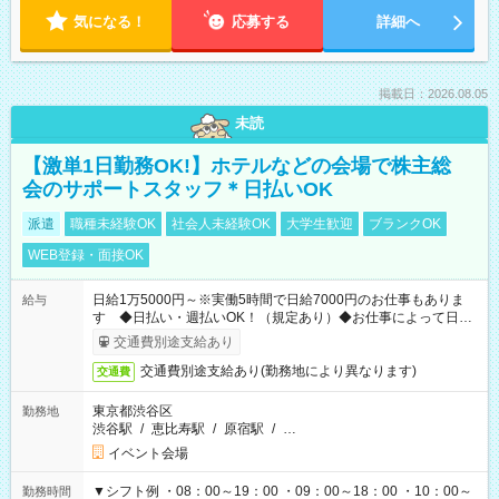
気になる！
応募する
詳細へ
掲載日：2026.08.05
未読
【激単1日勤務OK!】ホテルなどの会場で株主総
会のサポートスタッフ＊日払いOK
派遣
職種未経験OK
社会人未経験OK
大学生歓迎
ブランクOK
WEB登録・面接OK
日給1万5000円～※実働5時間で日給7000円のお仕事もありま
給与
す ◆日払い・週払いOK！（規定あり）◆お仕事によって日給
も異なります
交通費別途支給あり
交通費別途支給あり(勤務地により異なります)
交通費
東京都渋谷区
勤務地
渋谷駅
/
恵比寿駅
/
原宿駅
/
…
イベント会場
▼シフト例 ・08：00～19：00 ・09：00～18：00 ・10：00～
勤務時間