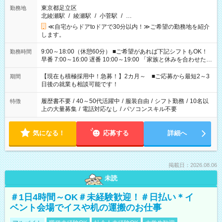
東京都足立区
勤務地
北綾瀬駅
/
綾瀬駅
/
小菅駅
/
…
≪自宅からドアtoドアで30分以内！≫ご希望の勤務地を紹介
します。
9:00～18:00（休憩60分） ■ご希望があれば下記シフトもOK！
勤務時間
早番 7:00～16:00 遅番 10:00～19:00 「家族と休みを合わせた
い」 「余裕を持って夕飯の準備がしたい」 「できれば残業はし
たくない」 など、ご希望を教えてくださいね。 ※Wワーク希望
【現在も積極採用中！急募！】2カ月～ ■ご応募から最短2～3
期間
の方へ 今ご覧のお仕事で希望する勤務時間と、もう1つのお仕事
日後の就業も相談可能です！
の勤務時間。 合計で週40時間を超える場合は応募できません。
履歴書不要
/
40～50代活躍中
/
服装自由
/
シフト勤務
/
10名以
特徴
上の大量募集
/
電話対応なし
/
パソコンスキル不要
気になる！
応募する
詳細へ
掲載日：2026.08.06
未読
＃1日4時間～OK＃未経験歓迎！＃日払い＊イ
ベント会場でイスや机の運搬のお仕事