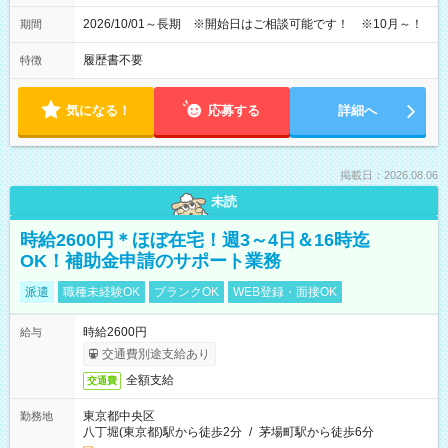
2026/10/01～長期 ※開始日はご相談可能です！ ※10月～！
期間
履歴書不要
特徴
気になる！
応募する
詳細へ
掲載日：2026.08.06
未読
時給2600円＊ほぼ在宅！週3～4日＆16時迄
OK！補助金申請のサポート業務
派遣
職種未経験OK
ブランクOK
WEB登録・面接OK
時給2600円
給与
交通費別途支給あり
全額支給
交通費
東京都中央区
勤務地
八丁堀(東京都)駅から徒歩2分
/
茅場町駅から徒歩6分