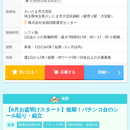
交通費別途支給あり
り！】 希望される場合、勤務から1週間ほどで給与の一部を受け
取れます。 ※手数料418円がかかります。 【過去試験日の収入
さいたま市大宮区
勤務地
例】 ・河合塾模擬試験 8:30～17:30（休憩1時間） 時給1,300円
埼玉県埼玉県さいたま市大宮区錦町（最寄り駅：大宮駅）
×8時間＝日収10,400円＋交通費 ※当日の役割により時給＋100
円の場合あり ・国家試験 7:00～13:30（休憩なし） 時給1,300
株式会社全国試験運営センター
円（役割手当＋100円）×6時間＝日収8,400円＋交通費 【試用期
間】試用期間なし
シフト制
勤務時間
1日あたりの実働時間：最大7時間/日 09：00～17：00 ※勤務時
間は 試験により異なります。
単発・1日のみOK / 短期（1ヶ月以内）
期間
週1日からOK / 副業・WワークOK / 10名以上の大量募集
特徴
気になる！
応募する
詳細へ
未読
【8月お盆明けスタート】短期！パチンコ台のシ
ール貼り・組立
派遣
職種未経験OK
ブランクOK
WEB登録・面接OK