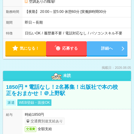
空調ありの職場!
【夜勤】 20:00～翌5:00 休憩60分 [実働]8時間00分
勤務時間
即日～長期
期間
日払いOK
/
履歴書不要
/
電話対応なし
/
パソコンスキル不要
特徴
気になる！
応募する
詳細へ
掲載日：2026.08.05
未読
1850円＊電話なし！2名募集！出版社で本の校
正をおまかせ！＠上野駅
派遣
WEB登録・面接OK
時給1850円
給与
交通費別途支給あり
全額支給
交通費