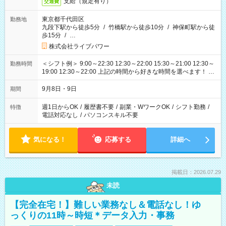
支給（規定有り）
交通費
東京都千代田区
勤務地
九段下駅から徒歩5分
/
竹橋駅から徒歩10分
/
神保町駅から徒
歩15分
/
…
株式会社ライブパワー
＜シフト例＞ 9:00～22:30 12:30～22:00 15:30～21:00 12:30～
勤務時間
19:00 12:30～22:00 上記の時間から好きな時間を選べます！ ※
時間は変更となる可能性があります
9月8日・9日
期間
週1日からOK
/
履歴書不要
/
副業・WワークOK
/
シフト勤務
/
特徴
電話対応なし
/
パソコンスキル不要
気になる！
応募する
詳細へ
掲載日：2026.07.29
未読
【完全在宅！】難しい業務なし＆電話なし！ゆ
っくりの11時～時短＊データ入力・事務