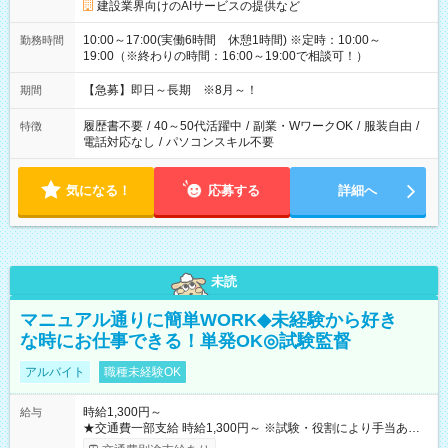
建設業界向けのAIサービスの提供など
10:00～17:00(実働6時間 休憩1時間) ※定時：10:00～
勤務時間
19:00（※終わりの時間：16:00～19:00で相談可！）
【急募】即日～長期 ※8月～！
期間
履歴書不要
/
40～50代活躍中
/
副業・WワークOK
/
服装自由
/
特徴
電話対応なし
/
パソコンスキル不要
気になる！
応募する
詳細へ
未読
マニュアル通りに簡単WORK◆未経験から好き
な時にお仕事できる！単発OK◎試験監督
アルバイト
職種未経験OK
時給1,300円～
給与
★交通費一部支給 時給1,300円～ ※試験・役割により手当あり
※勤務回数により昇給あり 【即給（前払い）オプションあ