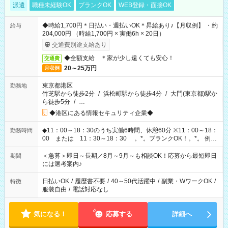
派遣
職種未経験OK
ブランクOK
WEB登録・面接OK
◆時給1,700円＊日払い・週払いOK＊昇給あり♪【月収例】 ・約
給与
204,000円 （時給1,700円 × 実働6h × 20日）
交通費別途支給あり
◆全額支給 ＊家が少し遠くても安心！
交通費
20～25万円
月収例
東京都港区
勤務地
竹芝駅から徒歩2分
/
浜松町駅から徒歩4分
/
大門(東京都)駅か
ら徒歩5分
/
…
◆港区にある情報セキュリティ企業◆
◆11：00～18：30のうち実働6時間、休憩60分 ※11：00～18：
勤務時間
00 または 11：30～18：30 。*。ブランクOK！。*。 例え
ば前職が、 在宅/財団法人/事務/コールセンター/受付/販売/カフェ
スタッフ スイーツ販売/ホテルフロント/化粧品販売/など 様々な
＜急募＞即日～長期／8月～9月～も相談OK！応募から最短即日
期間
業界から入社して活躍されています♪
には選考案内♪
日払いOK
/
履歴書不要
/
40～50代活躍中
/
副業・WワークOK
/
特徴
服装自由
/
電話対応なし
気になる！
応募する
詳細へ