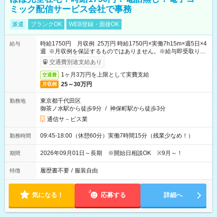
ミック配信サービス会社で事務
派遣
ブランクOK
WEB登録・面接OK
時給1750円 月収例 25万円 時給1750円×実働7h15m×週5日×4
給与
週 ※月収例を保証するものではありません。※給与即受取りサ
ービス利用可（利用条件有）
交通費別途支給あり
1ヶ月3万円を上限として実費支給
交通費
25～30万円
月収例
東京都千代田区
勤務地
御茶ノ水駅から徒歩9分
/
神保町駅から徒歩3分
通信サ－ビス業
09:45-18:00（休憩60分）実働7時間15分（残業少なめ！）
勤務時間
2026年09月01日～長期 ※開始日相談OK ※9月～！
期間
履歴書不要
/
服装自由
特徴
気になる！
応募する
詳細へ