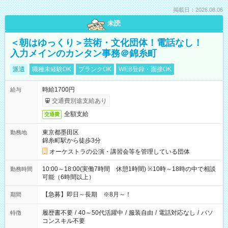
掲載日：2026.08.06
未読
＜朝はゆっくり＞芸術・文化団体！電話なし！
入力メインのカンタン事務＠錦糸町
派遣
職種未経験OK
ブランクOK
WEB登録・面接OK
時給1700円
給与
交通費別途支給あり
全額支給
交通費
東京都墨田区
勤務地
錦糸町駅から徒歩3分
オーケストラの公演・講習会等を管理している団体
10:00～18:00(実働7時間 休憩1時間) ※10時～18時の中で相談
勤務時間
可能（6時間以上）
【急募】即日～長期 ※8月～！
期間
履歴書不要
/
40～50代活躍中
/
服装自由
/
電話対応なし
/
パソ
特徴
コンスキル不要