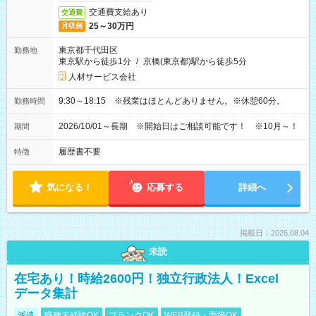
交通費支給あり
交通費
25～30万円
月収例
東京都千代田区
勤務地
東京駅から徒歩1分
/
京橋(東京都)駅から徒歩5分
人材サービス会社
9:30～18:15 ※残業はほとんどありません。※休憩60分。
勤務時間
2026/10/01～長期 ※開始日はご相談可能です！ ※10月～！
期間
履歴書不要
特徴
気になる！
応募する
詳細へ
掲載日：2026.08.04
未読
在宅あり！時給2600円！独立行政法人！Excel
データ集計
派遣
職種未経験OK
ブランクOK
WEB登録・面接OK