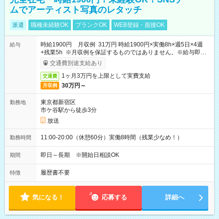
ムでアーティスト写真のレタッチ
派遣
職種未経験OK
ブランクOK
WEB登録・面接OK
時給1900円 月収例 31万円 時給1900円×実働8h×週5日×4週
給与
+残業5h ※月収例を保証するものではありません。※給与即受
取りサービス利用可（利用条件有）
交通費別途支給あり
1ヶ月3万円を上限として実費支給
交通費
30万円～
月収例
東京都新宿区
勤務地
市ケ谷駅から徒歩3分
放送
11:00-20:00（休憩60分）実働8時間（残業少なめ！）
勤務時間
即日～長期 ※開始日相談OK
期間
履歴書不要
特徴
気になる！
応募する
詳細へ