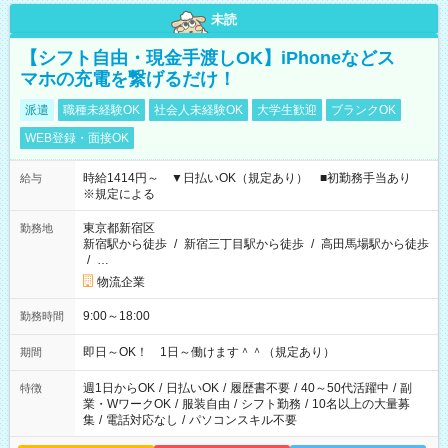
未読
【シフト自由・現金手渡しOK】iPhoneなどス
マホの充電を繋げるだけ！
派遣
職種未経験OK
社会人未経験OK
大学生歓迎
ブランクOK
WEB登録・面接OK
時給1414円～ ▼日払いOK（規定あり） ■初勤務手当あり
給与
※規定による
東京都新宿区
勤務地
新宿駅から徒歩
/
新宿三丁目駅から徒歩
/
高田馬場駅から徒歩
/
…
物流企業
9:00～18:00
勤務時間
即日～OK！ 1日～働けます＾＾（規定あり）
期間
週1日からOK
/
日払いOK
/
履歴書不要
/
40～50代活躍中
/
副
特徴
業・WワークOK
/
服装自由
/
シフト勤務
/
10名以上の大量募
集
/
電話対応なし
/
パソコンスキル不要