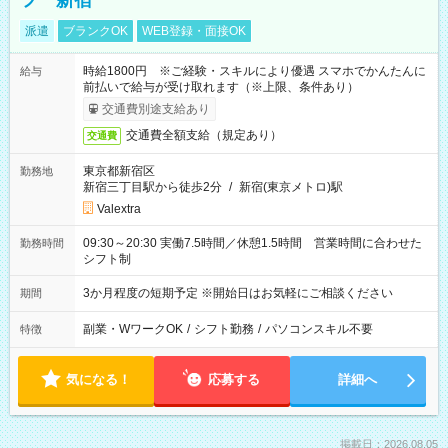
フ 新宿
派遣
ブランクOK
WEB登録・面接OK
時給1800円 ※ご経験・スキルにより優遇 スマホでかんたんに
給与
前払いで給与が受け取れます（※上限、条件あり）
交通費別途支給あり
交通費全額支給（規定あり）
交通費
東京都新宿区
勤務地
新宿三丁目駅から徒歩2分
/
新宿(東京メトロ)駅
Valextra
09:30～20:30 実働7.5時間／休憩1.5時間 営業時間に合わせた
勤務時間
シフト制
3か月程度の短期予定 ※開始日はお気軽にご相談ください
期間
副業・WワークOK
/
シフト勤務
/
パソコンスキル不要
特徴
気になる！
応募する
詳細へ
掲載日：2026.08.05