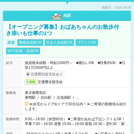
掲載日：2026.08.08
未読
【オープニング募集】おばあちゃんのお散歩付
き添いも仕事の1つ
派遣
職種未経験OK
社会人未経験OK
ブランクOK
WEB登録・面接OK
無資格未経験：時給1500円～ ■週払いOK ■扶養内OK ■日
給与
収1万2000円以上
交通費別途支給あり
交通費全額支給
交通費
東京都豊島区
勤務地
巣鴨駅
/
目白駅
/
北池袋駅
/
…
≪自宅からドアtoドアで30分以内！≫ご希望の勤務地を紹介
します。
9:00～18:00（休憩60分） ■ご希望があれば下記シフトもOK！
勤務時間
早番 7:00～16:00 遅番 10:00～19:00 夜勤 16:30～翌9:30 「家族
と休みを合わせたい」 「余裕を持って夕飯の準備がしたい」
「できれば残業はしたくない」 など、ご希望を教えてください