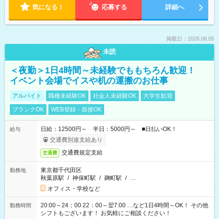
気になる！
応募する
詳細へ
掲載日：2026.08.05
未読
＜夜勤＞1日4時間～未経験でももちろん歓迎！
イベント会場でイスや机の運搬のお仕事
アルバイト
職種未経験OK
社会人未経験OK
大学生歓迎
ブランクOK
WEB登録・面接OK
日給：12500円～ 半日：5000円～ ■日払いOK！
給与
交通費別途支給あり
交通費規定支給
交通費
東京都千代田区
勤務地
秋葉原駅
/
神保町駅
/
麹町駅
/
…
オフィス・学校など
20:00～24：00 22：00～翌7:00 …など1日4時間～OK！ その他
勤務時間
シフトもございます！ お気軽にご相談ください！