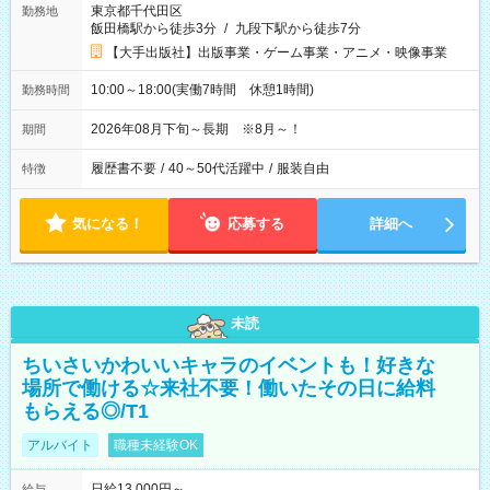
東京都千代田区
勤務地
飯田橋駅から徒歩3分
/
九段下駅から徒歩7分
【大手出版社】出版事業・ゲーム事業・アニメ・映像事業
10:00～18:00(実働7時間 休憩1時間)
勤務時間
2026年08月下旬～長期 ※8月～！
期間
履歴書不要
/
40～50代活躍中
/
服装自由
特徴
気になる！
応募する
詳細へ
未読
ちいさいかわいいキャラのイベントも！好きな
場所で働ける☆来社不要！働いたその日に給料
もらえる◎/T1
アルバイト
職種未経験OK
日給13,000円～
給与