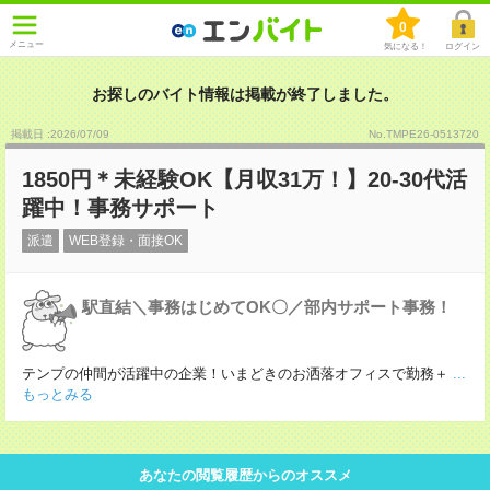
0
メニュー
気になる！
ログイン
お探しのバイト情報は掲載が終了しました。
掲載日 :2026
/
07
/
09
No.TMPE26-0513720
1850円＊未経験OK【月収31万！】20-30代活
躍中！事務サポート
派遣
WEB登録・面接OK
駅直結＼事務はじめてOK〇／部内サポート事務！
テンプの仲間が活躍中の企業！いまどきのお洒落オフィスで勤務＋
...
もっとみる
あなたの閲覧履歴からのオススメ