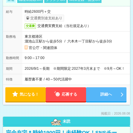
時給2600円＋交
給与
交通費別途支給あり
交通費実費支給（当社規定あり）
交通費
東京都港区
勤務地
溜池山王駅から徒歩5分
/
六本木一丁目駅から徒歩3分
官公庁・関連団体
9:00～17:00
勤務時間
2026/9/1～長期 ※期間限定:2027年3月末まで ※9月～OK！
期間
履歴書不要
/
40～50代活躍中
特徴
気になる！
応募する
詳細へ
掲載日：2026.08.08
未読
完全在宅＊時給1900円！未経験OK！SNSチー