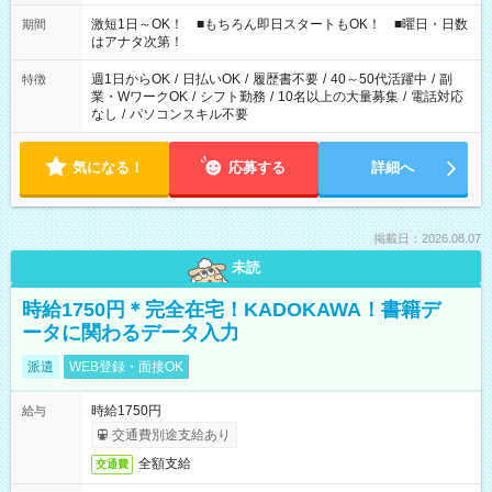
激短1日～OK！ ■もちろん即日スタートもOK！ ■曜日・日数
期間
はアナタ次第！
週1日からOK
/
日払いOK
/
履歴書不要
/
40～50代活躍中
/
副
特徴
業・WワークOK
/
シフト勤務
/
10名以上の大量募集
/
電話対応
なし
/
パソコンスキル不要
気になる！
応募する
詳細へ
掲載日：2026.08.07
未読
時給1750円＊完全在宅！KADOKAWA！書籍デ
ータに関わるデータ入力
派遣
WEB登録・面接OK
時給1750円
給与
交通費別途支給あり
全額支給
交通費