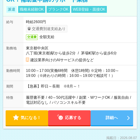
派遣
職種未経験OK
ブランクOK
WEB登録・面接OK
時給2600円
給与
交通費別途支給あり
全額支給
交通費
東京都中央区
勤務地
八丁堀(東京都)駅から徒歩2分
/
茅場町駅から徒歩6分
建設業界向けのAIサービスの提供など
10:00～17:00(実働6時間 休憩1時間) ※定時：10:00～
勤務時間
19:00（※終わりの時間：16:00～19:00で相談可！）
【急募】即日～長期 ※8月～！
期間
履歴書不要
/
40～50代活躍中
/
副業・WワークOK
/
服装自由
/
特徴
電話対応なし
/
パソコンスキル不要
気になる！
応募する
詳細へ
掲載日：2026.08.07