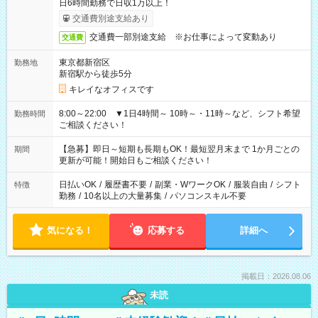
日6時間勤務で日収1万以上！
交通費別途支給あり
交通費一部別途支給 ※お仕事によって変動あり
交通費
東京都新宿区
勤務地
新宿駅から徒歩5分
キレイなオフィスです
8:00～22:00 ▼1日4時間～ 10時～・11時～など、シフト希望
勤務時間
ご相談ください！
【急募】即日～短期も長期もOK！最短翌月末まで 1か月ごとの
期間
更新が可能！開始日もご相談ください！
日払いOK
/
履歴書不要
/
副業・WワークOK
/
服装自由
/
シフト
特徴
勤務
/
10名以上の大量募集
/
パソコンスキル不要
気になる！
応募する
詳細へ
掲載日：2026.08.06
未読