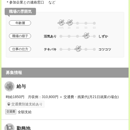
＊参加企業との連絡窓口 など
職場の雰囲気
年齢層
20代
30
40
50
60
職場の様子
活気あり
しずか
仕事の仕方
テキパキ
コツコツ
募集情報
給与
時給1850円 月収例：310,800円 ＋ 交通費・残業代(月21日就業の場合)
交通費別途支給あり
全額支給
交通費
勤務地