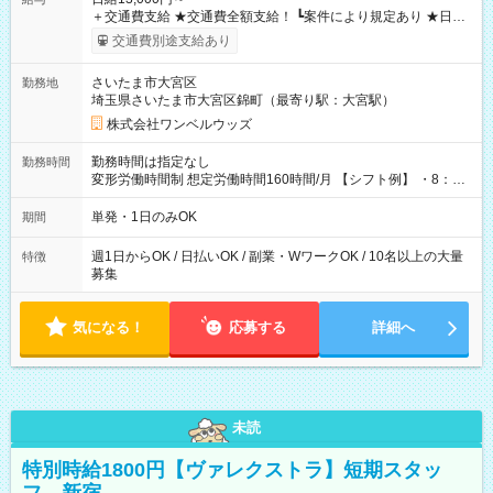
＋交通費支給 ★交通費全額支給！ ┗案件により規定あり ★日払
いOK！（規定あり） ┗働いたその日に現金GET♪ お仕事後はコ
交通費別途支給あり
ンビニATMから 日払い分を引き落とせます！ 【試用期間】試
用期間なし
さいたま市大宮区
勤務地
埼玉県さいたま市大宮区錦町（最寄り駅：大宮駅）
株式会社ワンベルウッズ
勤務時間は指定なし
勤務時間
変形労働時間制 想定労働時間160時間/月 【シフト例】 ・8：00
～21：00
単発・1日のみOK
期間
週1日からOK / 日払いOK / 副業・WワークOK / 10名以上の大量
特徴
募集
気になる！
応募する
詳細へ
未読
特別時給1800円【ヴァレクストラ】短期スタッ