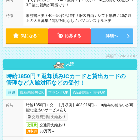
【8月中のスタートOK！急募！】2カ月～ ■ご応募から最短2～
期間
ね。 ※Wワーク希望の方へ 今ご覧のお仕事で希望する勤務時間
3日後に就業が可能です！
と、もう1つのお仕事の勤務時間。 合計で週40時間を超える場
合は応募できません。
履歴書不要
/
40～50代活躍中
/
服装自由
/
シフト勤務
/
10名以
特徴
上の大量募集
/
電話対応なし
/
パソコンスキル不要
気になる！
応募する
詳細へ
掲載日：2026.08.07
未読
時給1850円＊返却済みICカードと貸出カードの
管理など入館対応などの受付！
派遣
職種未経験OK
ブランクOK
WEB登録・面接OK
時給1850円＋交 【月収例】403,916円～ ■給与の前払いが可
給与
能な速払いサービスあり
交通費別途支給あり
交通費支給あり
交通費
30万円～
月収例