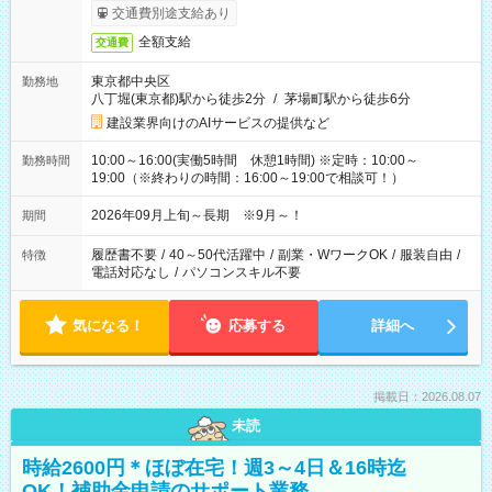
交通費別途支給あり
全額支給
交通費
東京都中央区
勤務地
八丁堀(東京都)駅から徒歩2分
/
茅場町駅から徒歩6分
建設業界向けのAIサービスの提供など
10:00～16:00(実働5時間 休憩1時間) ※定時：10:00～
勤務時間
19:00（※終わりの時間：16:00～19:00で相談可！）
2026年09月上旬～長期 ※9月～！
期間
履歴書不要
/
40～50代活躍中
/
副業・WワークOK
/
服装自由
/
特徴
電話対応なし
/
パソコンスキル不要
気になる！
応募する
詳細へ
掲載日：2026.08.07
未読
時給2600円＊ほぼ在宅！週3～4日＆16時迄
OK！補助金申請のサポート業務