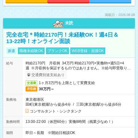
掲載日：2026.08.08
未読
完全在宅＊時給2170円！未経験OK！週4日＆
13-22時！オンライン面談
派遣
職種未経験OK
ブランクOK
WEB登録・面接OK
時給2170円 月収例 34万円 時給2170円×実働8h×週5日×4
給与
週 ※月収例を保証するものではありません。※給与即受取りサ
ービス利用可（利用条件有）
交通費別途支給あり
1ヶ月3万円を上限として実費支給
交通費
30万円～
月収例
東京都港区
勤務地
田町(東京都)駅から徒歩4分
/
三田(東京都)駅から徒歩6分
コンサルタント・シンクタンク
13:00-22:00（休憩60分）実働8時間（残業少なめ！）
勤務時間
即日～長期 ※開始日相談OK
期間