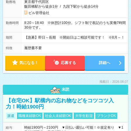
東京都千代田区
勤務地
飯田橋駅から徒歩1分
/
九段下駅から徒歩14分
ビル管理会社
8:20～18:40 ※休憩計100分。シフト制で表記のうち実働7時間
勤務時間
30分です。
【急募】即日～長期 ※開始日はご相談可能です！ ※8月～！
期間
履歴書不要
特徴
気になる！
応募する
詳細へ
掲載日：2026.08.07
未読
【在宅OK】駅構内の忘れ物などをコツコツ入
力！時給1900円
派遣
職種未経験OK
社会人未経験OK
大学生歓迎
ブランクOK
時給1900円～2100円 ▼日払い週払い可能！※規定有り ▼1
給与