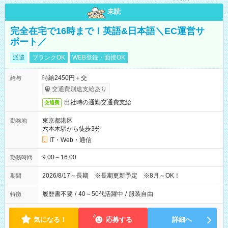
未読
完全在宅で16時まで！英語&日本語＼EC運営サ
ポート／
派遣
ブランクOK
WEB登録・面接OK
時給2450円＋交
給与
交通費別途支給あり
出社時の通勤交通費支給
交通費
東京都港区
勤務地
六本木駅から徒歩3分
IT・Web・通信
9:00～16:00
勤務時間
2026/8/17～長期 ※長期更新予定 ※8月～OK！
期間
履歴書不要
/
40～50代活躍中
/
服装自由
特徴
気になる！
応募する
詳細へ