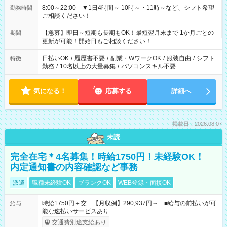
8:00～22:00 ▼1日4時間～ 10時～・11時～など、シフト希望
勤務時間
ご相談ください！
【急募】即日～短期も長期もOK！最短翌月末まで 1か月ごとの
期間
更新が可能！開始日もご相談ください！
日払いOK
/
履歴書不要
/
副業・WワークOK
/
服装自由
/
シフト
特徴
勤務
/
10名以上の大量募集
/
パソコンスキル不要
気になる！
応募する
詳細へ
掲載日：2026.08.07
未読
完全在宅＊4名募集！時給1750円！未経験OK！
内定通知書の内容確認など事務
派遣
職種未経験OK
ブランクOK
WEB登録・面接OK
時給1750円＋交 【月収例】290,937円～ ■給与の前払いが可
給与
能な速払いサービスあり
交通費別途支給あり