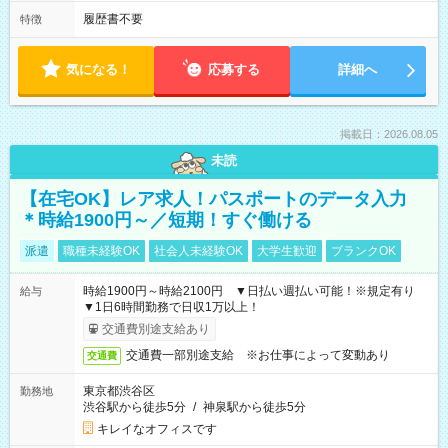
履歴書不要
特徴
気になる！
応募する
詳細へ
掲載日：2026.08.05
未読
【在宅OK】レア求人！パスポートのデータ入力
＊時給1900円～／短期！すぐ働ける
派遣
職種未経験OK
社会人未経験OK
大学生歓迎
ブランクOK
時給1900円～時給2100円 ▼日払い週払い可能！※規定有り
給与
▼1日6時間勤務で日収1万以上！
交通費別途支給あり
交通費一部別途支給 ※お仕事によって変動あり
交通費
東京都渋谷区
勤務地
渋谷駅から徒歩5分
/
神泉駅から徒歩5分
キレイなオフィスです