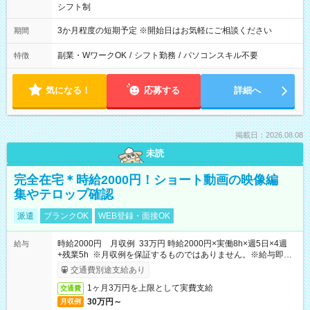
シフト制
3か月程度の短期予定 ※開始日はお気軽にご相談ください
期間
副業・WワークOK
/
シフト勤務
/
パソコンスキル不要
特徴
気になる！
応募する
詳細へ
掲載日：2026.08.08
未読
完全在宅＊時給2000円！ショート動画の映像編
集やテロップ確認
派遣
ブランクOK
WEB登録・面接OK
時給2000円 月収例 33万円 時給2000円×実働8h×週5日×4週
給与
+残業5h ※月収例を保証するものではありません。※給与即受
取りサービス利用可（利用条件有）
交通費別途支給あり
1ヶ月3万円を上限として実費支給
交通費
30万円～
月収例