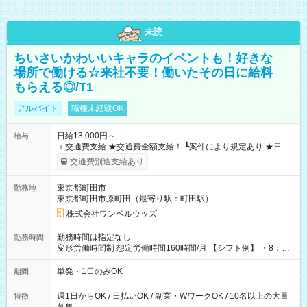
未読
ちいさいかわいいキャラのイベントも！好きな
場所で働ける☆来社不要！働いたその日に給料
もらえる◎/T1
アルバイト
職種未経験OK
日給13,000円～
給与
＋交通費支給 ★交通費全額支給！ ┗案件により規定あり ★日払
いOK！（規定あり） ┗働いたその日に現金GET♪ お仕事後はコ
交通費別途支給あり
ンビニATMから 日払い分を引き落とせます！ 【試用期間】試
用期間なし
東京都町田市
勤務地
東京都町田市原町田（最寄り駅：町田駅）
株式会社ワンベルウッズ
勤務時間は指定なし
勤務時間
変形労働時間制 想定労働時間160時間/月 【シフト例】 ・8：00
～21：00
単発・1日のみOK
期間
週1日からOK / 日払いOK / 副業・WワークOK / 10名以上の大量
特徴