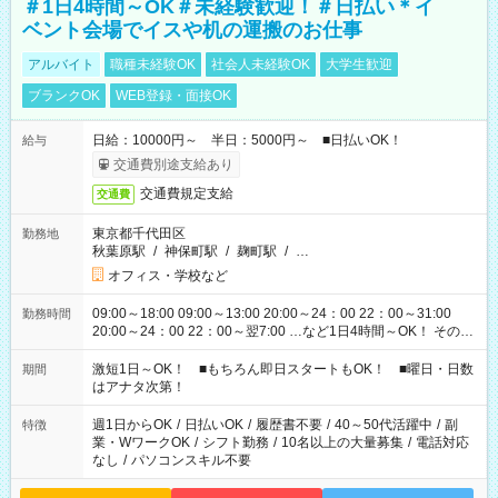
＃1日4時間～OK＃未経験歓迎！＃日払い＊イ
ベント会場でイスや机の運搬のお仕事
アルバイト
職種未経験OK
社会人未経験OK
大学生歓迎
ブランクOK
WEB登録・面接OK
日給：10000円～ 半日：5000円～ ■日払いOK！
給与
交通費別途支給あり
交通費規定支給
交通費
東京都千代田区
勤務地
秋葉原駅
/
神保町駅
/
麹町駅
/
…
オフィス・学校など
09:00～18:00 09:00～13:00 20:00～24：00 22：00～31:00
勤務時間
20:00～24：00 22：00～翌7:00 …など1日4時間～OK！ その他
シフトもございます！ お気軽にご相談ください！
激短1日～OK！ ■もちろん即日スタートもOK！ ■曜日・日数
期間
はアナタ次第！
週1日からOK
/
日払いOK
/
履歴書不要
/
40～50代活躍中
/
副
特徴
業・WワークOK
/
シフト勤務
/
10名以上の大量募集
/
電話対応
なし
/
パソコンスキル不要