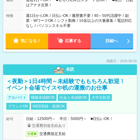
激短1日～OK！ ■もちろん即日スタートもOK！ ■曜日・日数
期間
はアナタ次第！
週1日からOK
/
日払いOK
/
履歴書不要
/
40～50代活躍中
/
副
特徴
業・WワークOK
/
シフト勤務
/
10名以上の大量募集
/
電話対応
なし
/
パソコンスキル不要
気になる！
応募する
詳細へ
掲載日：2026.08.05
未読
＜夜勤＞1日4時間～未経験でももちろん歓迎！
イベント会場でイスや机の運搬のお仕事
アルバイト
職種未経験OK
社会人未経験OK
大学生歓迎
ブランクOK
WEB登録・面接OK
日給：12500円～ 半日：5000円～ ■日払いOK！
給与
交通費別途支給あり
交通費規定支給
交通費