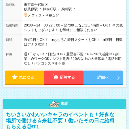
東京都千代田区
勤務地
秋葉原駅
/
神保町駅
/
麹町駅
/
…
オフィス・学校など
20:00～24：00 22：00～翌7:00 …など1日4時間～OK！ その他
勤務時間
シフトもございます！ お気軽にご相談ください！
激短1日～OK！ ■もちろん即日スタートもOK！ ■曜日・日数
期間
はアナタ次第！
週1日からOK
/
日払いOK
/
履歴書不要
/
40～50代活躍中
/
副
特徴
業・WワークOK
/
シフト勤務
/
10名以上の大量募集
/
電話対応
なし
/
パソコンスキル不要
気になる！
応募する
詳細へ
未読
ちいさいかわいいキャラのイベントも！好きな
場所で働ける☆来社不要！働いたその日に給料
もらえる◎/T1