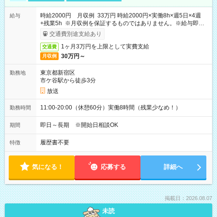
時給2000円 月収例 33万円 時給2000円×実働8h×週5日×4週
給与
+残業5h ※月収例を保証するものではありません。※給与即受
取りサービス利用可（利用条件有）
交通費別途支給あり
1ヶ月3万円を上限として実費支給
交通費
30万円～
月収例
東京都新宿区
勤務地
市ケ谷駅から徒歩3分
放送
11:00-20:00（休憩60分）実働8時間（残業少なめ！）
勤務時間
即日～長期 ※開始日相談OK
期間
履歴書不要
特徴
気になる！
応募する
詳細へ
掲載日：2026.08.07
未読