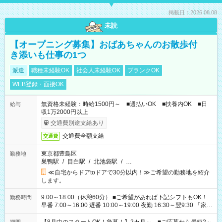
掲載日：2026.08.08
未読
【オープニング募集】おばあちゃんのお散歩付
き添いも仕事の1つ
派遣
職種未経験OK
社会人未経験OK
ブランクOK
WEB登録・面接OK
無資格未経験：時給1500円～ ■週払いOK ■扶養内OK ■日
給与
収1万2000円以上
交通費別途支給あり
交通費全額支給
交通費
東京都豊島区
勤務地
巣鴨駅
/
目白駅
/
北池袋駅
/
…
≪自宅からドアtoドアで30分以内！≫ご希望の勤務地を紹介
します。
9:00～18:00（休憩60分） ■ご希望があれば下記シフトもOK！
勤務時間
早番 7:00～16:00 遅番 10:00～19:00 夜勤 16:30～翌9:30 「家族
と休みを合わせたい」 「余裕を持って夕飯の準備がしたい」
「できれば残業はしたくない」 など、ご希望を教えてください