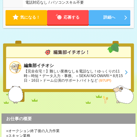
電話対応なし
/
パソコンスキル不要
気になる！
応募する
詳細へ
編集部イチオシ
【完全在宅！】難しい業務なし＆電話なし！ゆっくりの11
時～時短＊データ入力・事務、＜SEKAI NO OWARI＊8月15
日・16日＞ドーム公演のサポートバイトなど
(8/7UP!)
お仕事の概要
○オークション終了後の入力作業
○スキャン業務