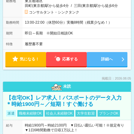
東京都港区
勤務地
田町(東京都)駅から徒歩4分
/
三田(東京都)駅から徒歩6分
コンサルタント・シンクタンク
13:00-22:00（休憩60分）実働8時間（残業少なめ！）
勤務時間
即日～長期 ※開始日相談OK
期間
履歴書不要
特徴
気になる！
応募する
詳細へ
掲載日：2026.08.05
未読
【在宅OK】レア求人！パスポートのデータ入力
＊時給1900円～／短期！すぐ働ける
派遣
職種未経験OK
社会人未経験OK
大学生歓迎
ブランクOK
時給1900円～時給2100円 ▼日払い週払い可能！※規定有り
給与
▼1日6時間勤務で日収1万以上！