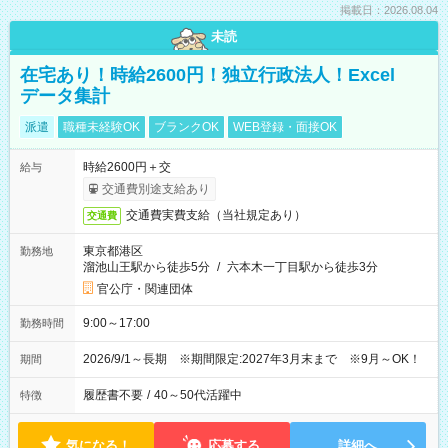
掲載日：2026.08.04
未読
在宅あり！時給2600円！独立行政法人！Excel
データ集計
派遣
職種未経験OK
ブランクOK
WEB登録・面接OK
時給2600円＋交
給与
交通費別途支給あり
交通費実費支給（当社規定あり）
交通費
東京都港区
勤務地
溜池山王駅から徒歩5分
/
六本木一丁目駅から徒歩3分
官公庁・関連団体
9:00～17:00
勤務時間
2026/9/1～長期 ※期間限定:2027年3月末まで ※9月～OK！
期間
履歴書不要
/
40～50代活躍中
特徴
気になる！
応募する
詳細へ