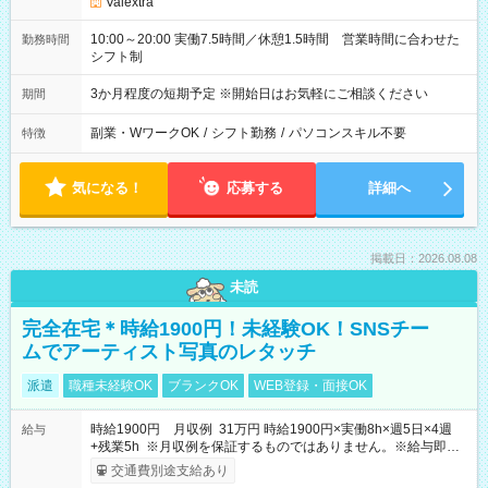
Valextra
10:00～20:00 実働7.5時間／休憩1.5時間 営業時間に合わせた
勤務時間
シフト制
3か月程度の短期予定 ※開始日はお気軽にご相談ください
期間
副業・WワークOK
/
シフト勤務
/
パソコンスキル不要
特徴
気になる！
応募する
詳細へ
掲載日：2026.08.08
未読
完全在宅＊時給1900円！未経験OK！SNSチー
ムでアーティスト写真のレタッチ
派遣
職種未経験OK
ブランクOK
WEB登録・面接OK
時給1900円 月収例 31万円 時給1900円×実働8h×週5日×4週
給与
+残業5h ※月収例を保証するものではありません。※給与即受
取りサービス利用可（利用条件有）
交通費別途支給あり