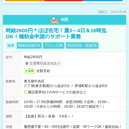
掲載日：2026.08.08
未読
時給2600円＊ほぼ在宅！週3～4日＆16時迄
OK！補助金申請のサポート業務
派遣
職種未経験OK
ブランクOK
WEB登録・面接OK
時給2600円
給与
交通費別途支給あり
全額支給
交通費
東京都中央区
勤務地
八丁堀(東京都)駅から徒歩2分
/
茅場町駅から徒歩6分
建設業界向けのAIサービスの提供など
10:00～17:00(実働6時間 休憩1時間) ※定時：10:00～
勤務時間
19:00（※終わりの時間：16:00～19:00で相談可！）
【急募】即日～長期 ※8月～！
期間
履歴書不要
/
40～50代活躍中
/
副業・WワークOK
/
服装自由
/
特徴