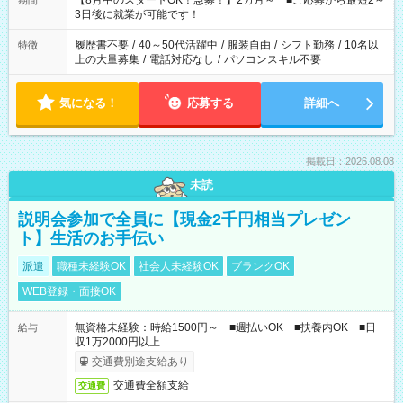
【8月中のスタートOK！急募！】2カ月～ ■ご応募から最短2～
期間
ね。 ※Wワーク希望の方へ 今ご覧のお仕事で希望する勤務時間
3日後に就業が可能です！
と、もう1つのお仕事の勤務時間。 合計で週40時間を超える場
合は応募できません。
履歴書不要
/
40～50代活躍中
/
服装自由
/
シフト勤務
/
10名以
特徴
上の大量募集
/
電話対応なし
/
パソコンスキル不要
気になる！
応募する
詳細へ
掲載日：2026.08.08
未読
説明会参加で全員に【現金2千円相当プレゼン
ト】生活のお手伝い
派遣
職種未経験OK
社会人未経験OK
ブランクOK
WEB登録・面接OK
無資格未経験：時給1500円～ ■週払いOK ■扶養内OK ■日
給与
収1万2000円以上
交通費別途支給あり
交通費全額支給
交通費