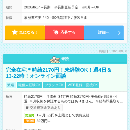
2026/8/17～長期 ※長期更新予定 ※8月～OK！
期間
履歴書不要
/
40～50代活躍中
/
服装自由
特徴
気になる！
応募する
詳細へ
掲載日：2026.08.08
未読
完全在宅＊時給2170円！未経験OK！週4日＆
13-22時！オンライン面談
派遣
職種未経験OK
ブランクOK
WEB登録・面接OK
時給2170円 月収例 34万円 時給2170円×実働8h×週5日×4
給与
週 ※月収例を保証するものではありません。※給与即受取りサ
ービス利用可（利用条件有）
交通費別途支給あり
1ヶ月3万円を上限として実費支給
交通費
30万円～
月収例