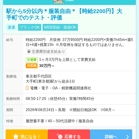
駅から5分以内＊服装自由＊【時給2200円】大
手町でのテスト・評価
派遣
ブランクOK
WEB登録・面接OK
時給2200円 月収例 37万9500円 時給2200円×実働7h45m×週5
給与
日×4週+残業15h ※月収例を保証するものではありません。
交通費別途支給あり
1ヶ月3万円を上限として実費支給
交通費
30万円～
月収例
東京都千代田区
勤務地
大手町(東京都)駅から徒歩1分
電機・電子・OA・精密機器関連商社
08:50-17:20（休憩45分）実働7時間45分
勤務時間
2026年08月24日～長期 ※開始日相談OK ※08月～
期間
履歴書不要
/
40～50代活躍中
/
服装自由
特徴
気になる！
応募する
詳細へ