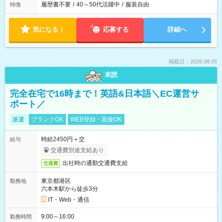
履歴書不要
/
40～50代活躍中
/
服装自由
特徴
気になる！
応募する
詳細へ
掲載日：2026.08.05
未読
完全在宅で16時まで！英語&日本語＼EC運営サ
ポート／
派遣
ブランクOK
WEB登録・面接OK
時給2450円＋交
給与
交通費別途支給あり
出社時の通勤交通費支給
交通費
東京都港区
勤務地
六本木駅から徒歩3分
IT・Web・通信
9:00～16:00
勤務時間