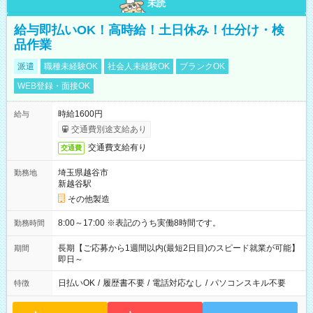
未読
給与即払いOK！高時給！土日休み！仕分け・検
品作業
派遣
職種未経験OK
社会人未経験OK
ブランクOK
WEB登録・面接OK
時給1600円
給与
交通費別途支給あり
交通費支給有り
交通費
埼玉県越谷市
勤務地
新越谷駅
その他製造
8:00～17:00 ※表記のうち実働8時間です。
勤務時間
長期【ご応募から1週間以内(最短2日目)のスピード就業が可能】
期間
即日～
日払いOK
/
履歴書不要
/
電話対応なし
/
パソコンスキル不要
特徴