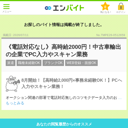
0
メニュー
気になる！
ログイン
お探しのバイト情報は掲載が終了しました。
掲載日 :2026
/
07
/
11
No.TMPE26-0512659
《電話対応なし》高時給2000円！中古車輸出
の企業でPC入力やスキャン業務
派遣
職種未経験OK
ブランクOK
WEB登録・面接OK
8月開始！【高時給2,000円×事務未経験OK！】PCへ
入力やスキャン業務！
オークション関連の部署で電話対応無しのコツモクデータ入力のお
...
もっとみる
あなたの閲覧履歴からのオススメ