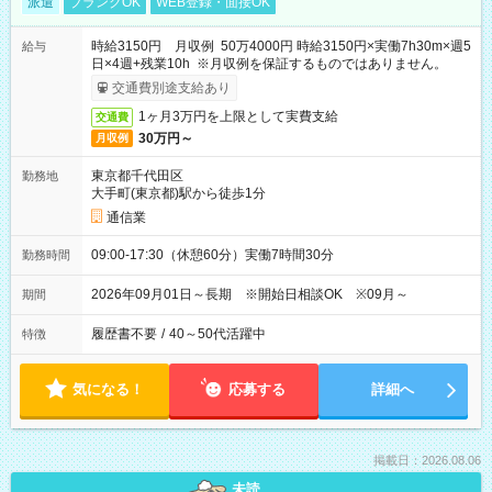
派遣
ブランクOK
WEB登録・面接OK
時給3150円 月収例 50万4000円 時給3150円×実働7h30m×週5
給与
日×4週+残業10h ※月収例を保証するものではありません。
交通費別途支給あり
1ヶ月3万円を上限として実費支給
交通費
30万円～
月収例
東京都千代田区
勤務地
大手町(東京都)駅から徒歩1分
通信業
09:00-17:30（休憩60分）実働7時間30分
勤務時間
2026年09月01日～長期 ※開始日相談OK ※09月～
期間
履歴書不要
/
40～50代活躍中
特徴
気になる！
応募する
詳細へ
掲載日：2026.08.06
未読