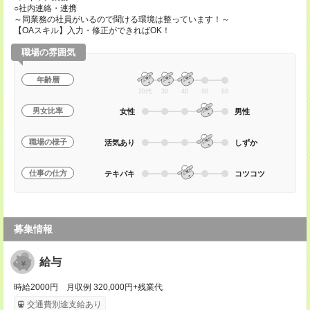
○社内連絡・連携
～同業務の社員がいるので聞ける環境は整っています！～
【OAスキル】入力・修正ができればOK！
職場の雰囲気
年齢層
20代
30
40
50
60
男女比率
女性
男性
職場の様子
活気あり
しずか
仕事の仕方
テキパキ
コツコツ
募集情報
給与
時給2000円 月収例 320,000円+残業代
交通費別途支給あり