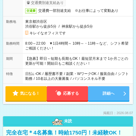
交通費別途支給あり
交通費一部別途支給 ※お仕事によって変動あり
交通費
東京都渋谷区
勤務地
渋谷駅から徒歩5分
/
神泉駅から徒歩5分
キレイなオフィスです
8:00～22:00 ▼1日4時間～ 10時～・11時～など、シフト希望
勤務時間
ご相談ください！
【急募】即日～短期も長期もOK！最短翌月末まで 1か月ごとの
期間
更新が可能！開始日もご相談ください！
日払いOK
/
履歴書不要
/
副業・WワークOK
/
服装自由
/
シフト
特徴
勤務
/
10名以上の大量募集
/
パソコンスキル不要
気になる！
応募する
詳細へ
掲載日：2026.08.07
未読
完全在宅＊4名募集！時給1750円！未経験OK！