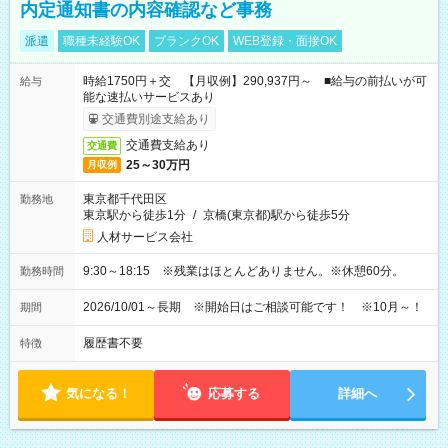
内定通知書の内容確認など事務
派遣
職種未経験OK
ブランクOK
WEB登録・面接OK
時給1750円＋交 【月収例】290,937円～ ■給与の前払いが可
給与
能な速払いサービスあり
交通費別途支給あり
交通費支給あり
交通費
25～30万円
月収例
東京都千代田区
勤務地
東京駅から徒歩1分
/
京橋(東京都)駅から徒歩5分
人材サービス会社
9:30～18:15 ※残業はほとんどありません。※休憩60分。
勤務時間
2026/10/01～長期 ※開始日はご相談可能です！ ※10月～！
期間
履歴書不要
特徴
気になる！
応募する
詳細へ