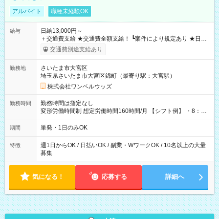
アルバイト
職種未経験OK
日給13,000円～
給与
＋交通費支給 ★交通費全額支給！ ┗案件により規定あり ★日払
いOK！（規定あり） ┗働いたその日に現金GET♪ お仕事後はコ
交通費別途支給あり
ンビニATMから 日払い分を引き落とせます！ 【試用期間】試
用期間なし
さいたま市大宮区
勤務地
埼玉県さいたま市大宮区錦町（最寄り駅：大宮駅）
株式会社ワンベルウッズ
勤務時間は指定なし
勤務時間
変形労働時間制 想定労働時間160時間/月 【シフト例】 ・8：00
～21：00
単発・1日のみOK
期間
週1日からOK / 日払いOK / 副業・WワークOK / 10名以上の大量
特徴
募集
気になる！
応募する
詳細へ