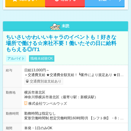
未読
ちいさいかわいいキャラのイベントも！好きな
場所で働ける☆来社不要！働いたその日に給料
もらえる◎/T1
アルバイト
職種未経験OK
日給13,000円～
給与
＋交通費支給 ★交通費全額支給！ ┗案件により規定あり ★日払
いOK！（規定あり） ┗働いたその日に現金GET♪ お仕事後はコ
交通費別途支給あり
ンビニATMから 日払い分を引き落とせます！ 【試用期間】試
用期間なし
横浜市港北区
勤務地
神奈川県横浜市港北区（最寄り駅：新横浜駅）
株式会社ワンベルウッズ
勤務時間は指定なし
勤務時間
変形労働時間制 想定労働時間160時間/月 【シフト例】 ・8：00
～21：00
単発・1日のみOK
期間