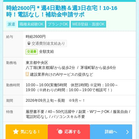
時給2600円＊週4日勤務＆週3日在宅！10-16
時！電話なし！補助金申請サポ
派遣
職種未経験OK
ブランクOK
WEB登録・面接OK
時給2600円
給与
交通費別途支給あり
全額支給
交通費
東京都中央区
勤務地
八丁堀(東京都)駅から徒歩2分
/
茅場町駅から徒歩6分
建設業界向けのAIサービスの提供など
10:00～16:00(実働5時間 休憩1時間) ※定時：10:00～
勤務時間
19:00（※終わりの時間：16:00～19:00で相談可！）
2026年09月上旬～長期 ※9月～！
期間
履歴書不要
/
40～50代活躍中
/
副業・WワークOK
/
服装自由
/
特徴
電話対応なし
/
パソコンスキル不要
気になる！
応募する
詳細へ