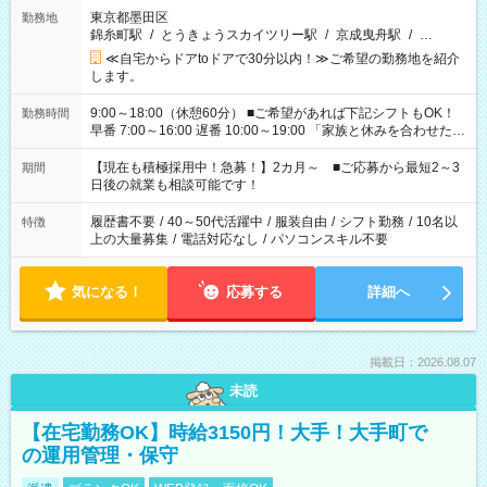
東京都墨田区
勤務地
錦糸町駅
/
とうきょうスカイツリー駅
/
京成曳舟駅
/
…
≪自宅からドアtoドアで30分以内！≫ご希望の勤務地を紹介
します。
9:00～18:00（休憩60分） ■ご希望があれば下記シフトもOK！
勤務時間
早番 7:00～16:00 遅番 10:00～19:00 「家族と休みを合わせた
い」 「余裕を持って夕飯の準備がしたい」 「できれば残業はし
たくない」 など、ご希望を教えてくださいね。 ※Wワーク希望
【現在も積極採用中！急募！】2カ月～ ■ご応募から最短2～3
期間
の方へ 今ご覧のお仕事で希望する勤務時間と、もう1つのお仕事
日後の就業も相談可能です！
の勤務時間。 合計で週40時間を超える場合は応募できません。
履歴書不要
/
40～50代活躍中
/
服装自由
/
シフト勤務
/
10名以
特徴
上の大量募集
/
電話対応なし
/
パソコンスキル不要
気になる！
応募する
詳細へ
掲載日：2026.08.07
未読
【在宅勤務OK】時給3150円！大手！大手町で
の運用管理・保守