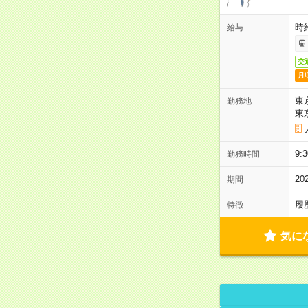
時
給与
交
月
東
勤務地
東
9
勤務時間
2
期間
履
特徴
気に