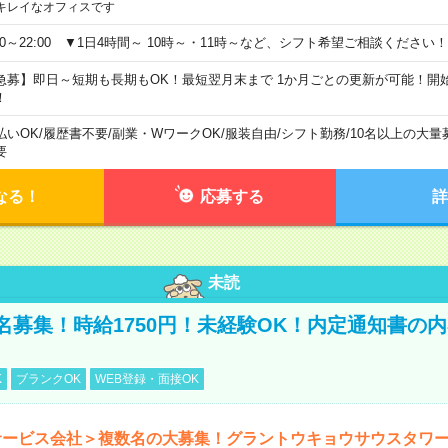
キレイなオフィスです
:00～22:00 ▼1日4時間～ 10時～・11時～など、シフト希望ご相談ください！
急募】即日～短期も長期もOK！最短翌月末まで 1か月ごとの更新が可能！開
！
払いOK
/
履歴書不要
/
副業・WワークOK
/
服装自由
/
シフト勤務
/
10名以上の大量
要
なる！
応募する
詳
未読
名募集！時給1750円！未経験OK！内定通知書の
K
ブランクOK
WEB登録・面接OK
サービス会社＞複数名の大募集！グラントウキョウサウスタワ