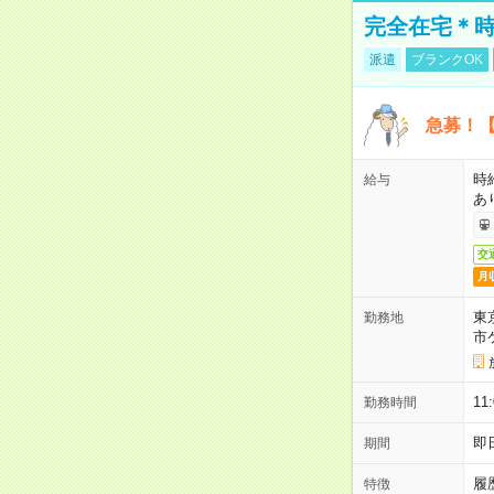
完全在宅＊時
派遣
ブランクOK
急募！【
時
給与
あ
交
月
東
勤務地
市
1
勤務時間
即
期間
履
特徴