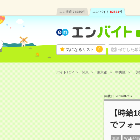
エン派遣
74686
件
エン バイト
82531
件
0
気になるリスト
保存した希
バイトTOP
関東
東京都
中央区
【時
掲載日 :
2026
/
07
/
07
【時給1
でフォ
派遣
WEB登