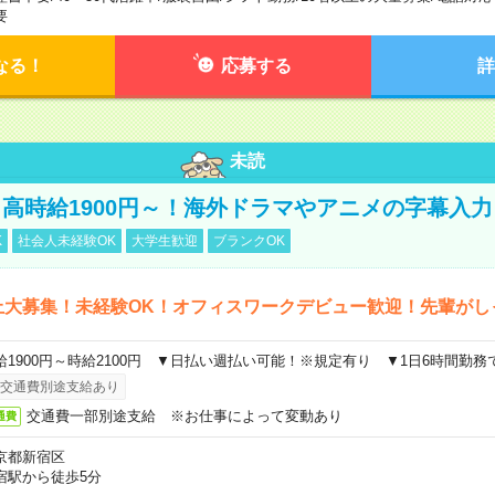
要
なる！
応募する
詳
未読
高時給1900円～！海外ドラマやアニメの字幕入力
K
社会人未経験OK
大学生歓迎
ブランクOK
上大募集！未経験OK！オフィスワークデビュー歓迎！先輩がし
給1900円～時給2100円 ▼日払い週払い可能！※規定有り ▼1日6時間勤務
交通費別途支給あり
交通費一部別途支給 ※お仕事によって変動あり
通費
京都新宿区
宿駅から徒歩5分