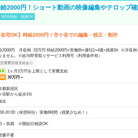
給2000円！ショート動画の映像編集やテロップ確
WEB登録・面接OK
在宅OK】時給2000円！市ケ谷での編集・校正・制作
給2000円 月収例 33万円 時給2000円×実働8h×週5日×4週+残業5h ※月
りません。※給与即受取りサービス利用可（利用条件有）
交通費別途支給あり
1ヶ月3万円を上限として実費支給
通費
30万円～
収例
京都新宿区
ケ谷駅から徒歩3分
放送
1:00-20:00（休憩60分）実働8時間（残業少なめ！）
日～長期 ※開始日相談OK
歴書不要