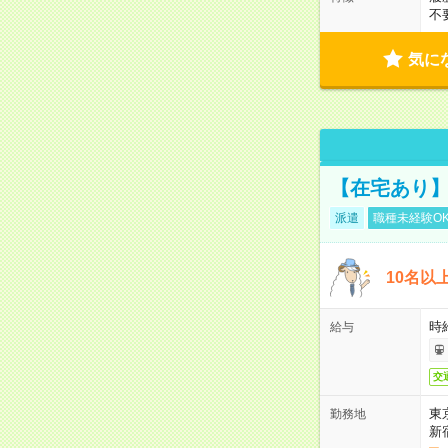
不
気に
【在宅あり】
派遣
職種未経験O
10名以
時
給与
交
東
勤務地
新