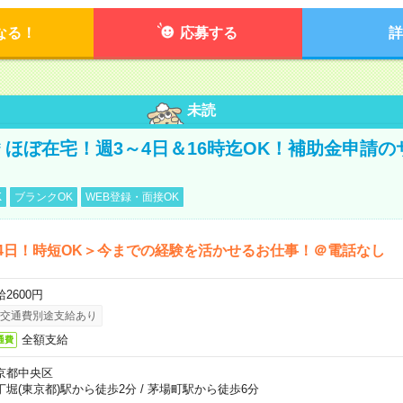
なる！
応募する
詳
未読
円＊ほぼ在宅！週3～4日＆16時迄OK！補助金申請
K
ブランクOK
WEB登録・面接OK
4日！時短OK＞今までの経験を活かせるお仕事！＠電話なし
2600円
交通費別途支給あり
全額支給
通費
京都中央区
丁堀(東京都)駅から徒歩2分
/
茅場町駅から徒歩6分