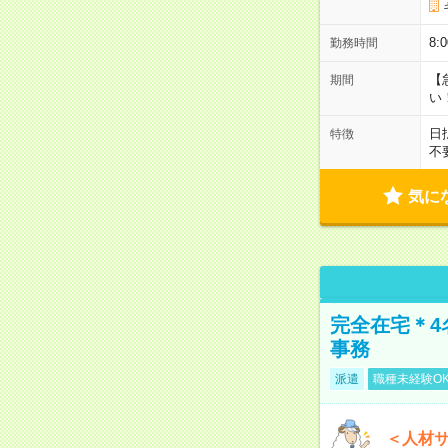
8
勤務時間
【
期間
い
日
特徴
不
気に
完全在宅＊4
事務
派遣
職種未経験O
＜人材