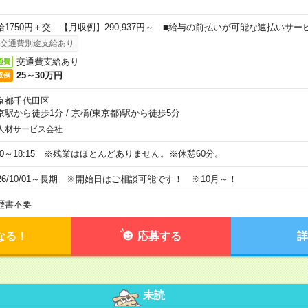
給1750円＋交 【月収例】290,937円～ ■給与の前払いが可能な速払いサー
交通費別途支給あり
交通費支給あり
通費
25～30万円
収例
京都千代田区
京駅から徒歩1分
/
京橋(東京都)駅から徒歩5分
人材サービス会社
:30～18:15 ※残業はほとんどありません。※休憩60分。
026/10/01～長期 ※開始日はご相談可能です！ ※10月～！
歴書不要
なる！
応募する
詳
未読