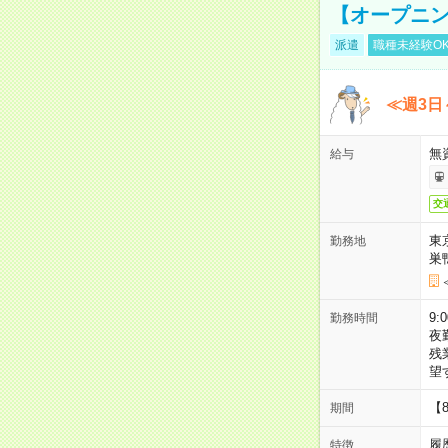
【オープニン
派遣
職種未経験O
≪週3日
無
給与
交
東
勤務地
巣
9:
勤務時間
夜
残
望
【
期間
履
特徴