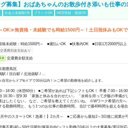
グ募集】おばあちゃんのお散歩付き添いも仕事の
K
社会人未経験OK
ブランクOK
WEB登録・面接OK
～OK≫無資格・未経験でも時給1500円～！土日祝休みもOK
資格未経験：時給1500円～ ■週払いOK ■扶養内OK ■日収1万2000円以上
交通費別途支給あり
交通費全額支給
通費
京都豊島区
鴨駅
/
目白駅
/
北池袋駅
/
…
≪自宅からドアtoドアで30分以内！≫ご希望の勤務地を紹介します。
00～18:00（休憩60分） ■ご希望があれば下記シフトもOK！ 早番 7:00～16:00 遅
勤 16:30～翌9:30 「家族と休みを合わせたい」 「余裕を持って夕飯の準備
業はしたくない」 など、ご希望を教えてくださいね。 ※Wワーク希望の方へ
する勤務時間と、もう1つのお仕事の勤務時間。 合計で週40時間を超える場
8月中のスタートOK！急募！】2カ月～ ■ご応募から最短2～3日後に就業が
歴書不要
/
40～50代活躍中
/
服装自由
/
シフト勤務
/
10名以上の大量募集
/
電話対応