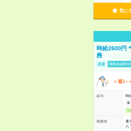
気に
時給2600
務
派遣
職種未経験O
＜週3～
時給
給与
交
東
勤務地
八