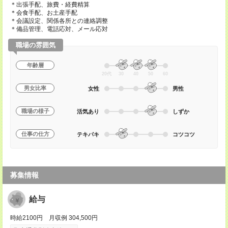
＊出張手配、旅費・経費精算
＊会食手配、お土産手配
＊会議設定、関係各所との連絡調整
＊備品管理、電話応対、メール応対
職場の雰囲気
年齢層
20代
30
40
50
60
男女比率
女性
男性
職場の様子
活気あり
しずか
仕事の仕方
テキパキ
コツコツ
募集情報
給与
時給2100円 月収例 304,500円