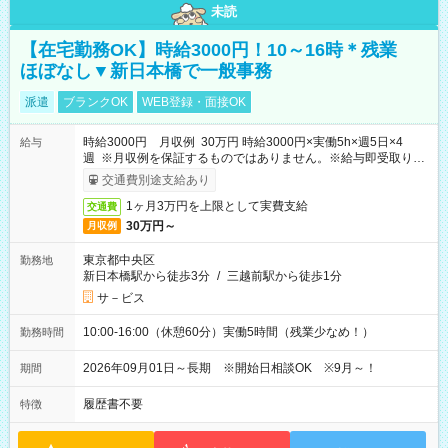
未読
【在宅勤務OK】時給3000円！10～16時＊残業
ほぼなし▼新日本橋で一般事務
派遣
ブランクOK
WEB登録・面接OK
時給3000円 月収例 30万円 時給3000円×実働5h×週5日×4
給与
週 ※月収例を保証するものではありません。※給与即受取りサ
ービス利用可（利用条件有）
交通費別途支給あり
1ヶ月3万円を上限として実費支給
交通費
30万円～
月収例
東京都中央区
勤務地
新日本橋駅から徒歩3分
/
三越前駅から徒歩1分
サ－ビス
10:00-16:00（休憩60分）実働5時間（残業少なめ！）
勤務時間
2026年09月01日～長期 ※開始日相談OK ※9月～！
期間
履歴書不要
特徴