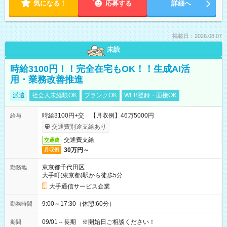
気になる！
応募する
詳細へ
掲載日：2026.08.07
未読
時給3100円！！完全在宅もOK！！生成AI活
用・業務改善推進
派遣
社会人未経験OK
ブランクOK
WEB登録・面接OK
時給3100円+交 【月収例】46万5000円
給与
交通費別途支給あり
交通費支給
交通費
30万円～
月収例
東京都千代田区
勤務地
大手町(東京都)駅から徒歩5分
大手通信サービス企業
9:00～17:30（休憩:60分）
勤務時間
09/01～長期 ※開始日ご相談ください！
期間