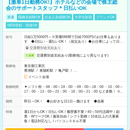
【激単1日勤務OK!】ホテルなどの会場で株主総
会のサポートスタッフ＊日払いOK
派遣
職種未経験OK
社会人未経験OK
大学生歓迎
ブランクOK
WEB登録・面接OK
日給1万5000円～※実働5時間で日給7000円のお仕事もありま
給与
す ◆日払い・週払いOK！（規定あり）◆お仕事によって日給
も異なります
交通費別途支給あり
交通費別途支給あり(勤務地により異なります)
交通費
東京都江東区
勤務地
豊洲駅
/
東陽町駅
/
亀戸駅
/
…
イベント会場
▼シフト例 ・08：00～19：00 ・09：00～18：00 ・10：00～
勤務時間
17：00 ・13：00～22：00 ・16：00～21：00 など多数！ ※お
仕事により勤務時間が異なります
即日～OK！ ◆お好きな日1日～働けます ◆急募
期間
週1日からOK
/
日払いOK
/
履歴書不要
/
40～50代活躍中
/
副
特徴
業・WワークOK
/
服装自由
/
シフト勤務
/
10名以上の大量募
集
/
電話対応なし
/
パソコンスキル不要