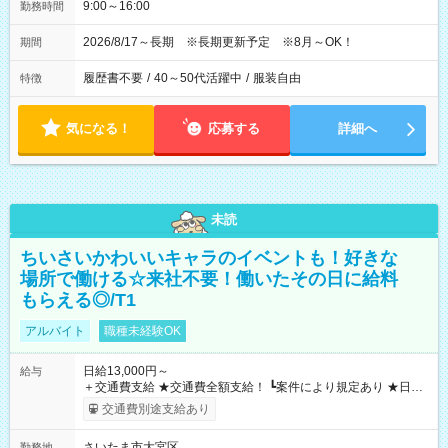
9:00～16:00
勤務時間
2026/8/17～長期 ※長期更新予定 ※8月～OK！
期間
履歴書不要
/
40～50代活躍中
/
服装自由
特徴
気になる！
応募する
詳細へ
未読
ちいさいかわいいキャラのイベントも！好きな
場所で働ける☆来社不要！働いたその日に給料
もらえる◎/T1
アルバイト
職種未経験OK
日給13,000円～
給与
＋交通費支給 ★交通費全額支給！ ┗案件により規定あり ★日払
いOK！（規定あり） ┗働いたその日に現金GET♪ お仕事後はコ
交通費別途支給あり
ンビニATMから 日払い分を引き落とせます！ 【試用期間】試
用期間なし
さいたま市大宮区
勤務地