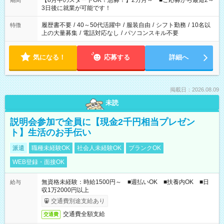
【8月中のスタートOK！急募！】2カ月～ ■ご応募から最短2～
期間
ね。 ※Wワーク希望の方へ 今ご覧のお仕事で希望する勤務時間
3日後に就業が可能です！
と、もう1つのお仕事の勤務時間。 合計で週40時間を超える場
合は応募できません。
履歴書不要
/
40～50代活躍中
/
服装自由
/
シフト勤務
/
10名以
特徴
上の大量募集
/
電話対応なし
/
パソコンスキル不要
気になる！
応募する
詳細へ
掲載日：2026.08.09
未読
説明会参加で全員に【現金2千円相当プレゼン
ト】生活のお手伝い
派遣
職種未経験OK
社会人未経験OK
ブランクOK
WEB登録・面接OK
無資格未経験：時給1500円～ ■週払いOK ■扶養内OK ■日
給与
収1万2000円以上
交通費別途支給あり
交通費全額支給
交通費