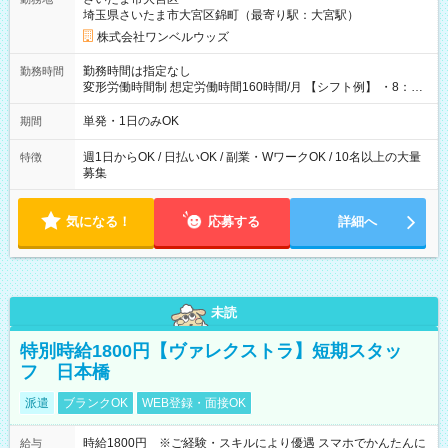
埼玉県さいたま市大宮区錦町（最寄り駅：大宮駅）
株式会社ワンベルウッズ
勤務時間は指定なし
勤務時間
変形労働時間制 想定労働時間160時間/月 【シフト例】 ・8：00
～21：00
単発・1日のみOK
期間
週1日からOK / 日払いOK / 副業・WワークOK / 10名以上の大量
特徴
募集
気になる！
応募する
詳細へ
未読
特別時給1800円【ヴァレクストラ】短期スタッ
フ 日本橋
派遣
ブランクOK
WEB登録・面接OK
時給1800円 ※ご経験・スキルにより優遇 スマホでかんたんに
給与