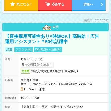
気になる！
応募する
詳細へ
掲載日：2026.07.22
未読
【直接雇用可能性あり×時短OK】高時給！広告
運用アシスタント＊50代活躍中
派遣
ブランクOK
WEB登録・面接OK
時給2700円＋交
給与
交通費別途支給あり
通勤交通費別途支給(弊社規定あり)
交通費
東京都新宿区
勤務地
新宿三丁目駅から徒歩4分
/
西武新宿駅から徒歩13分
IT・Web・通信
10:00～19:00
勤務時間
【急募】即日～長期 ※開始日ご相談ください
期間