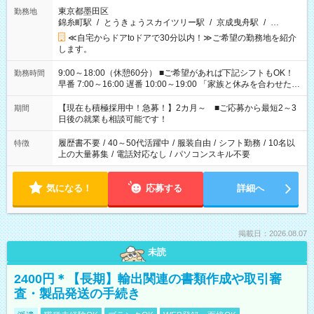
東京都墨田区
勤務地
錦糸町駅
/
とうきょうスカイツリー駅
/
京成曳舟駅
/
…
≪自宅からドアtoドアで30分以内！≫ご希望の勤務地を紹介
します。
9:00～18:00（休憩60分） ■ご希望があれば下記シフトもOK！
勤務時間
早番 7:00～16:00 遅番 10:00～19:00 「家族と休みを合わせた
い」 「余裕を持って夕飯の準備がしたい」 「できれば残業はし
たくない」 など、ご希望を教えてくださいね。 ※Wワーク希望
【現在も積極採用中！急募！】2カ月～ ■ご応募から最短2～3
期間
の方へ 今ご覧のお仕事で希望する勤務時間と、もう1つのお仕事
日後の就業も相談可能です！
の勤務時間。 合計で週40時間を超える場合は応募できません。
履歴書不要
/
40～50代活躍中
/
服装自由
/
シフト勤務
/
10名以
特徴
上の大量募集
/
電話対応なし
/
パソコンスキル不要
気になる！
応募する
詳細へ
掲載日：2026.08.07
未読
2400円＊【長期】輸出関連の書類作成や取引審
査・製品発送の手続き