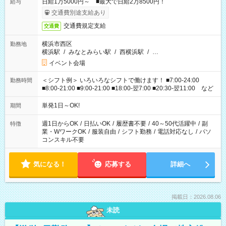
日給1万5000円～ ■最大で日給2万8500円！
給与
交通費別途支給あり
交通費規定支給
交通費
横浜市西区
勤務地
横浜駅
/
みなとみらい駅
/
西横浜駅
/
…
イベント会場
＜シフト例＞ いろいろなシフトで働けます！ ■7:00-24:00
勤務時間
■8:00-21:00 ■9:00-21:00 ■18:00-翌7:00 ■20:30-翌11:00 など
単発1日～OK!
期間
週1日からOK
/
日払いOK
/
履歴書不要
/
40～50代活躍中
/
副
特徴
業・WワークOK
/
服装自由
/
シフト勤務
/
電話対応なし
/
パソ
コンスキル不要
気になる！
応募する
詳細へ
掲載日：2026.08.06
未読