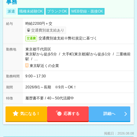
事務
派遣
職種未経験OK
ブランクOK
WEB登録・面接OK
時給2200円＋交
給与
交通費別途支給あり
交通費別途支給※弊社規定に基づく
交通費
東京都千代田区
勤務地
東京駅から徒歩5分
/
大手町(東京都)駅から徒歩1分
/
二重橋前
駅
/
…
東京駅近くの企業
9:00～17:30
勤務時間
2026/9/1～長期 ※9月～OK！
期間
履歴書不要
/
40～50代活躍中
特徴
気になる！
応募する
詳細へ
掲載日：2026.08.08