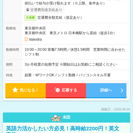
前払いで給与が受け取れます（※上限、条件あり）
交通費別途支給あり
交通費全額支給（規定あり）
交通費
東京都中央区
勤務地
東京都中央区 東京メトロ 日本橋駅から直結（徒歩1分）
Valextra
10:00～20:00 実働7.5時間／休憩1.5時間 営業時間に合わせた
勤務時間
シフト制
3か月程度の短期予定 ※開始日はお気軽にご相談ください
期間
副業・WワークOK
/
シフト勤務
/
パソコンスキル不要
特徴
気になる！
応募する
詳細へ
掲載日：2026.08.04
未読
英語力活かしたい方必見！高時給2200円！英文