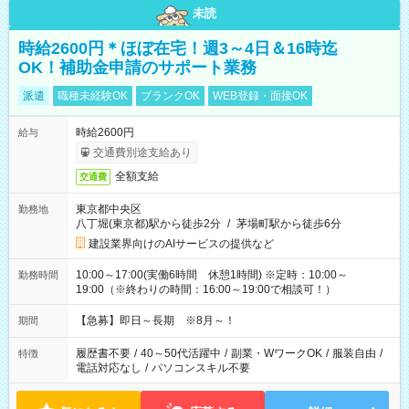
未読
時給2600円＊ほぼ在宅！週3～4日＆16時迄
OK！補助金申請のサポート業務
派遣
職種未経験OK
ブランクOK
WEB登録・面接OK
時給2600円
給与
交通費別途支給あり
全額支給
交通費
東京都中央区
勤務地
八丁堀(東京都)駅から徒歩2分
/
茅場町駅から徒歩6分
建設業界向けのAIサービスの提供など
10:00～17:00(実働6時間 休憩1時間) ※定時：10:00～
勤務時間
19:00（※終わりの時間：16:00～19:00で相談可！）
【急募】即日～長期 ※8月～！
期間
履歴書不要
/
40～50代活躍中
/
副業・WワークOK
/
服装自由
/
特徴
電話対応なし
/
パソコンスキル不要