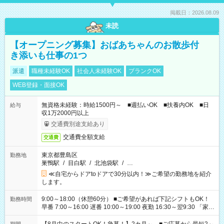
掲載日：2026.08.09
未読
【オープニング募集】おばあちゃんのお散歩付
き添いも仕事の1つ
派遣
職種未経験OK
社会人未経験OK
ブランクOK
WEB登録・面接OK
無資格未経験：時給1500円～ ■週払いOK ■扶養内OK ■日
給与
収1万2000円以上
交通費別途支給あり
交通費全額支給
交通費
東京都豊島区
勤務地
巣鴨駅
/
目白駅
/
北池袋駅
/
…
≪自宅からドアtoドアで30分以内！≫ご希望の勤務地を紹介
します。
9:00～18:00（休憩60分） ■ご希望があれば下記シフトもOK！
勤務時間
早番 7:00～16:00 遅番 10:00～19:00 夜勤 16:30～翌9:30 「家族
と休みを合わせたい」 「余裕を持って夕飯の準備がしたい」
「できれば残業はしたくない」 など、ご希望を教えてください