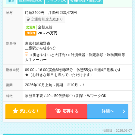
派遣
職種未経験OK
ブランクOK
WEB登録・面接OK
時給2400円 月収例 233,472円
給与
交通費別途支給あり
全額支給
交通費
20～25万円
月収例
東京都武蔵野市
勤務地
三鷹駅から徒歩9分
＜働きやすいと大評判♪＞計測機器・測定器類・制御関連等
大手メーカー
09:00～16:00(実働6時間05分 休憩55分) ※週4日勤務です
勤務時間
★（お好きな曜日を選んでいただけます）
2026年10月上旬～長期 ※10月～！
期間
履歴書不要
/
40～50代活躍中
/
副業・WワークOK
特徴
気になる！
応募する
詳細へ
掲載日：2026.08.07