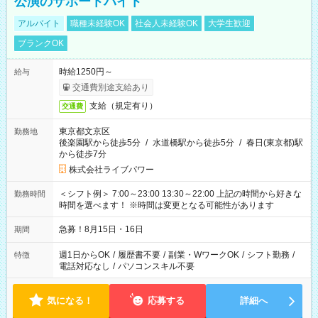
公演のサポートバイト
アルバイト
職種未経験OK
社会人未経験OK
大学生歓迎
ブランクOK
時給1250円～
給与
交通費別途支給あり
支給（規定有り）
交通費
東京都文京区
勤務地
後楽園駅から徒歩5分
/
水道橋駅から徒歩5分
/
春日(東京都)駅
から徒歩7分
株式会社ライブパワー
＜シフト例＞ 7:00～23:00 13:30～22:00 上記の時間から好きな
勤務時間
時間を選べます！ ※時間は変更となる可能性があります
急募！8月15日・16日
期間
週1日からOK
/
履歴書不要
/
副業・WワークOK
/
シフト勤務
/
特徴
電話対応なし
/
パソコンスキル不要
気になる！
応募する
詳細へ