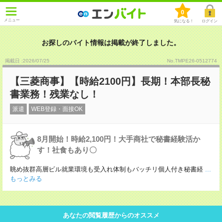
0
メニュー
気になる！
ログイン
お探しのバイト情報は掲載が終了しました。
掲載日 :2026
/
07
/
25
No.TMPE26-0512774
【三菱商事】【時給2100円】長期！本部長秘
書業務！残業なし！
派遣
WEB登録・面接OK
8月開始！時給2,100円！大手商社で秘書経験活か
す！社食もあり〇
眺め抜群高層ビル就業環境も受入れ体制もバッチリ個人付き秘書経
...
もっとみる
あなたの閲覧履歴からのオススメ