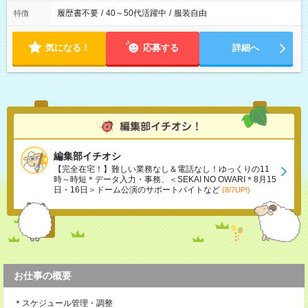
履歴書不要
/
40～50代活躍中
/
服装自由
特徴
気になる！
応募する
詳細へ
編集部イチオシ
【完全在宅！】難しい業務なし＆電話なし！ゆっくりの11
時～時短＊データ入力・事務、＜SEKAI NO OWARI＊8月15
日・16日＞ドーム公演のサポートバイトなど
(8/7UP!)
お仕事の概要
＊スケジュール管理・調整