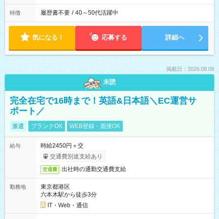
履歴書不要
/
40～50代活躍中
特徴
気になる！
応募する
詳細へ
掲載日：2026.08.09
未読
完全在宅で16時まで！英語&日本語＼EC運営サ
ポート／
派遣
ブランクOK
WEB登録・面接OK
時給2450円＋交
給与
交通費別途支給あり
出社時の通勤交通費支給
交通費
東京都港区
勤務地
六本木駅から徒歩3分
IT・Web・通信