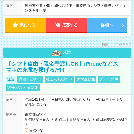
履歴書不要
/
40～50代活躍中
/
服装自由
/
シフト勤務
/
パソコ
特徴
ンスキル不要
気になる！
応募する
詳細へ
掲載日：2026.08.07
未読
【シフト自由・現金手渡しOK】iPhoneなどス
マホの充電を繋げるだけ！
派遣
職種未経験OK
社会人未経験OK
大学生歓迎
ブランクOK
WEB登録・面接OK
時給1414円～ ▼日払いOK（規定あり） ■初勤務手当あり
給与
※規定による
東京都新宿区
勤務地
新宿駅から徒歩
/
新宿三丁目駅から徒歩
/
高田馬場駅から徒歩
/
…
物流企業