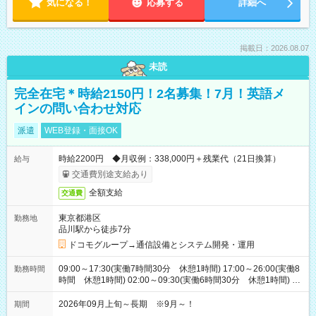
気になる！
応募する
詳細へ
掲載日：2026.08.07
未読
完全在宅＊時給2150円！2名募集！7月！英語メ
インの問い合わせ対応
派遣
WEB登録・面接OK
時給2200円 ◆月収例：338,000円＋残業代（21日換算）
給与
交通費別途支給あり
全額支給
交通費
東京都港区
勤務地
品川駅から徒歩7分
ドコモグループ→通信設備とシステム開発・運用
09:00～17:30(実働7時間30分 休憩1時間) 17:00～26:00(実働8
勤務時間
時間 休憩1時間) 02:00～09:30(実働6時間30分 休憩1時間) ※
日勤は就業時間1/夜勤は就業時間2.3を連続で行って頂きます
2026年09月上旬～長期 ※9月～！
期間