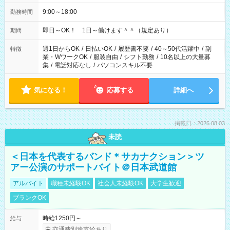
9:00～18:00
勤務時間
即日～OK！ 1日～働けます＾＾（規定あり）
期間
週1日からOK
/
日払いOK
/
履歴書不要
/
40～50代活躍中
/
副
特徴
業・WワークOK
/
服装自由
/
シフト勤務
/
10名以上の大量募
集
/
電話対応なし
/
パソコンスキル不要
気になる！
応募する
詳細へ
掲載日：2026.08.03
未読
＜日本を代表するバンド＊サカナクション＞ツ
アー公演のサポートバイト＠日本武道館
アルバイト
職種未経験OK
社会人未経験OK
大学生歓迎
ブランクOK
時給1250円～
給与
交通費別途支給あり