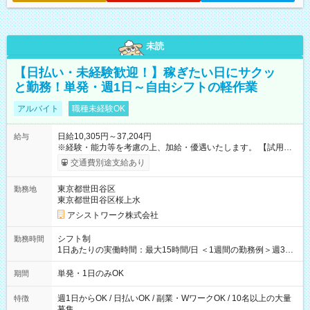
未読
【日払い・未経験歓迎！】稼ぎたい日にサクッ
と勤務！単発・週1日～自由シフトの軽作業
アルバイト
職種未経験OK
日給10,305円～37,204円
給与
※経験・能力等を考慮の上、加給・優遇いたします。 【試用期
間】試用期間なし
交通費別途支給あり
東京都世田谷区
勤務地
東京都世田谷区桜上水
アシストワーク株式会社
シフト制
勤務時間
1日あたりの実働時間：最大15時間/日 ＜1週間の勤務例＞週3回
勤務 勤務：月・水・金 休み：火・木・土・日 好きな時にお仕事
可能です！ ※1日あたりの最大実働時間は日勤、夜勤共に勤務し
単発・1日のみOK
期間
た時間になります。
週1日からOK / 日払いOK / 副業・WワークOK / 10名以上の大量
特徴
募集