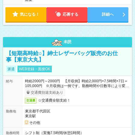
気になる！
応募する
詳細へ
未読
【短期高時給○】紳士レザーバッグ販売のお仕
事【東京大丸】
派遣
WEB登録・面接OK
時給2000円～2000円 【月収例】時給2,000円×7.5時間×7日＝
給与
105,000円 ※月収例は一例です。勤務時間や日数等により変動
いたします。
交通費別途支給あり
☆交通費全額支給！
交通費
東京都千代田区
勤務地
東京駅
その他
シフト制（実働7.5時間/休憩1時間）
勤務時間