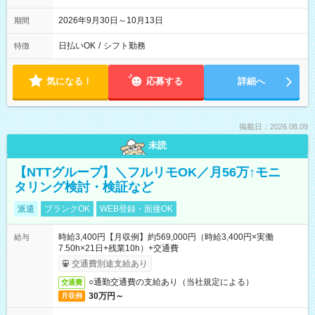
2026年9月30日～10月13日
期間
日払いOK
/
シフト勤務
特徴
気になる！
応募する
詳細へ
掲載日：2026.08.09
未読
【NTTグループ】＼フルリモOK／月56万↑モニ
タリング検討・検証など
派遣
ブランクOK
WEB登録・面接OK
時給3,400円【月収例】約569,000円（時給3,400円×実働
給与
7.50h×21日+残業10h）+交通費
交通費別途支給あり
○通勤交通費の支給あり（当社規定による）
交通費
30万円～
月収例