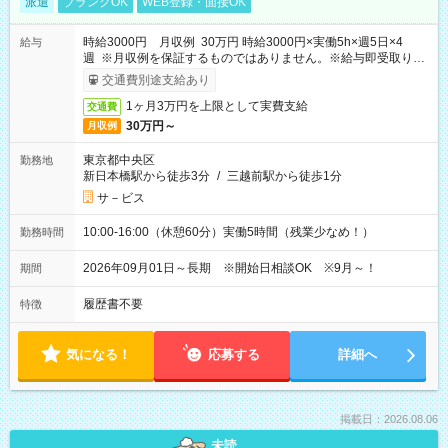
派遣
ブランクOK
WEB登録・面接OK
時給3000円 月収例 30万円 時給3000円×実働5h×週5日×4
給与
週 ※月収例を保証するものではありません。※給与即受取りサ
ービス利用可（利用条件有）
交通費別途支給あり
1ヶ月3万円を上限として実費支給
交通費
30万円～
月収例
東京都中央区
勤務地
新日本橋駅から徒歩3分
/
三越前駅から徒歩1分
サ－ビス
10:00-16:00（休憩60分）実働5時間（残業少なめ！）
勤務時間
2026年09月01日～長期 ※開始日相談OK ※9月～！
期間
履歴書不要
特徴
気になる！
応募する
詳細へ
掲載日：2026.08.06
未読