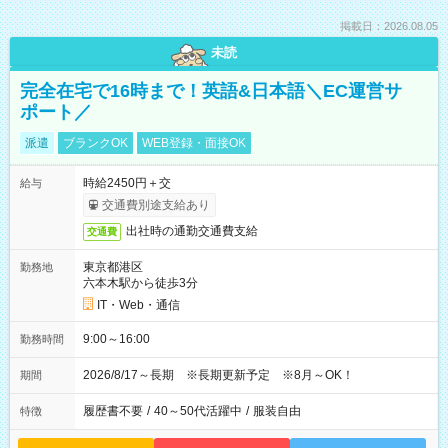
掲載日：2026.08.05
未読
完全在宅で16時まで！英語&日本語＼EC運営サ
ポート／
派遣
ブランクOK
WEB登録・面接OK
時給2450円＋交
給与
交通費別途支給あり
出社時の通勤交通費支給
交通費
東京都港区
勤務地
六本木駅から徒歩3分
IT・Web・通信
9:00～16:00
勤務時間
2026/8/17～長期 ※長期更新予定 ※8月～OK！
期間
履歴書不要
/
40～50代活躍中
/
服装自由
特徴