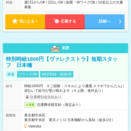
週1日からOK / 日払いOK / 副業・WワークOK / 10名以上の大量
特徴
募集
気になる！
応募する
詳細へ
未読
特別時給1800円【ヴァレクストラ】短期スタッ
フ 日本橋
派遣
ブランクOK
WEB登録・面接OK
時給1800円 ※ご経験・スキルにより優遇 スマホでかんたんに
給与
前払いで給与が受け取れます（※上限、条件あり）
交通費別途支給あり
交通費全額支給（規定あり）
交通費
東京都中央区
勤務地
東京都中央区 東京メトロ 日本橋駅から直結（徒歩1分）
Valextra