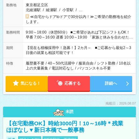
東京都足立区
勤務地
北綾瀬駅
/
綾瀬駅
/
小菅駅
/
…
≪自宅からドアtoドアで30分以内！≫ご希望の勤務地を紹介
します。
9:00～18:00（休憩60分） ■ご希望があれば下記シフトもOK！
勤務時間
早番 7:00～16:00 遅番 10:00～19:00 「家族と休みを合わせた
い」 「余裕を持って夕飯の準備がしたい」 「できれば残業はし
たくない」 など、ご希望を教えてくださいね。 ※Wワーク希望
【現在も積極採用中！急募！】2カ月～ ■ご応募から最短2～3
期間
の方へ 今ご覧のお仕事で希望する勤務時間と、もう1つのお仕事
日後の就業も相談可能です！
の勤務時間。 合計で週40時間を超える場合は応募できません。
履歴書不要
/
40～50代活躍中
/
服装自由
/
シフト勤務
/
10名以
特徴
上の大量募集
/
電話対応なし
/
パソコンスキル不要
気になる！
応募する
詳細へ
掲載日：2026.08.07
未読
【在宅勤務OK】時給3000円！10～16時＊残業
ほぼなし▼新日本橋で一般事務