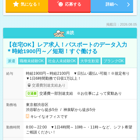
気になる！
応募する
詳細へ
掲載日：2026.08.05
未読
【在宅OK】レア求人！パスポートのデータ入力
＊時給1900円～／短期！すぐ働ける
派遣
職種未経験OK
社会人未経験OK
大学生歓迎
ブランクOK
時給1900円～時給2100円 ▼日払い週払い可能！※規定有り
給与
▼1日6時間勤務で日収1万以上！
交通費別途支給あり
交通費一部別途支給 ※お仕事によって変動あり
交通費
東京都渋谷区
勤務地
渋谷駅から徒歩5分
/
神泉駅から徒歩5分
キレイなオフィスです
8:00～22:00 ▼1日4時間～ 10時～・11時～など、シフト希望
勤務時間
ご相談ください！