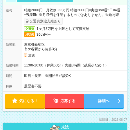
時給2000円 月収例 33万円 時給2000円×実働8h×週5日×4週
給与
+残業5h ※月収例を保証するものではありません。※給与即受
取りサービス利用可（利用条件有）
交通費別途支給あり
1ヶ月3万円を上限として実費支給
交通費
30万円～
月収例
東京都新宿区
勤務地
市ケ谷駅から徒歩3分
放送
11:00-20:00（休憩60分）実働8時間（残業少なめ！）
勤務時間
即日～長期 ※開始日相談OK
期間
履歴書不要
特徴
気になる！
応募する
詳細へ
掲載日：2026.08.07
未読