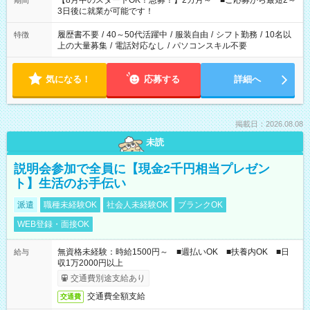
【8月中のスタートOK！急募！】2カ月～ ■ご応募から最短2～
期間
ね。 ※Wワーク希望の方へ 今ご覧のお仕事で希望する勤務時間
3日後に就業が可能です！
と、もう1つのお仕事の勤務時間。 合計で週40時間を超える場
合は応募できません。
履歴書不要
/
40～50代活躍中
/
服装自由
/
シフト勤務
/
10名以
特徴
上の大量募集
/
電話対応なし
/
パソコンスキル不要
気になる！
応募する
詳細へ
掲載日：2026.08.08
未読
説明会参加で全員に【現金2千円相当プレゼン
ト】生活のお手伝い
派遣
職種未経験OK
社会人未経験OK
ブランクOK
WEB登録・面接OK
無資格未経験：時給1500円～ ■週払いOK ■扶養内OK ■日
給与
収1万2000円以上
交通費別途支給あり
交通費全額支給
交通費