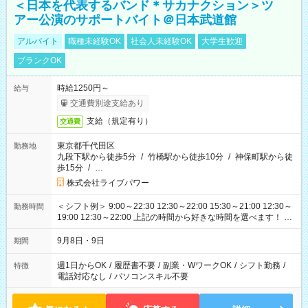
＜日本を代表するバンド＊サカナクション＞ツ
アー公演のサポートバイト＠日本武道館
アルバイト
職種未経験OK
社会人未経験OK
大学生歓迎
ブランクOK
時給1250円～
給与
交通費別途支給あり
支給（規定有り）
交通費
東京都千代田区
勤務地
九段下駅から徒歩5分
/
竹橋駅から徒歩10分
/
神保町駅から徒
歩15分
/
…
株式会社ライブパワー
＜シフト例＞ 9:00～22:30 12:30～22:00 15:30～21:00 12:30～
勤務時間
19:00 12:30～22:00 上記の時間から好きな時間を選べます！ ※
時間は変更となる可能性があります
9月8日・9日
期間
週1日からOK
/
履歴書不要
/
副業・WワークOK
/
シフト勤務
/
特徴
電話対応なし
/
パソコンスキル不要