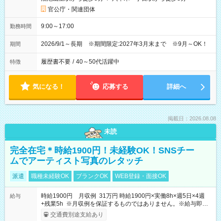
官公庁・関連団体
9:00～17:00
勤務時間
2026/9/1～長期 ※期間限定:2027年3月末まで ※9月～OK！
期間
履歴書不要
/
40～50代活躍中
特徴
気になる！
応募する
詳細へ
掲載日：2026.08.08
未読
完全在宅＊時給1900円！未経験OK！SNSチー
ムでアーティスト写真のレタッチ
派遣
職種未経験OK
ブランクOK
WEB登録・面接OK
時給1900円 月収例 31万円 時給1900円×実働8h×週5日×4週
給与
+残業5h ※月収例を保証するものではありません。※給与即受
取りサービス利用可（利用条件有）
交通費別途支給あり