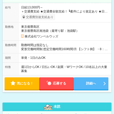
日給13,000円～
給与
＋交通費支給 ★交通費全額支給！ ┗案件により規定あり ★日払
いOK！（規定あり） ┗働いたその日に現金GET♪ お仕事後はコ
交通費別途支給あり
ンビニATMから 日払い分を引き落とせます！ 【試用期間】試
用期間なし
東京都豊島区
勤務地
東京都豊島区南池袋（最寄り駅：池袋駅）
株式会社ワンベルウッズ
勤務時間は指定なし
勤務時間
変形労働時間制 想定労働時間160時間/月 【シフト例】 ・8：00
～21：00
単発・1日のみOK
期間
週1日からOK / 日払いOK / 副業・WワークOK / 10名以上の大量
特徴
募集
気になる！
応募する
詳細へ
未読