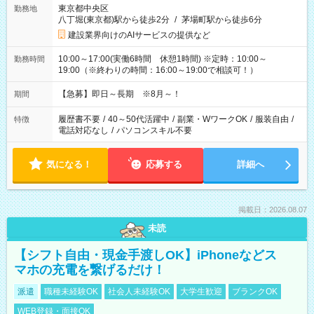
東京都中央区
勤務地
八丁堀(東京都)駅から徒歩2分
/
茅場町駅から徒歩6分
建設業界向けのAIサービスの提供など
10:00～17:00(実働6時間 休憩1時間) ※定時：10:00～
勤務時間
19:00（※終わりの時間：16:00～19:00で相談可！）
【急募】即日～長期 ※8月～！
期間
履歴書不要
/
40～50代活躍中
/
副業・WワークOK
/
服装自由
/
特徴
電話対応なし
/
パソコンスキル不要
気になる！
応募する
詳細へ
掲載日：2026.08.07
未読
【シフト自由・現金手渡しOK】iPhoneなどス
マホの充電を繋げるだけ！
派遣
職種未経験OK
社会人未経験OK
大学生歓迎
ブランクOK
WEB登録・面接OK