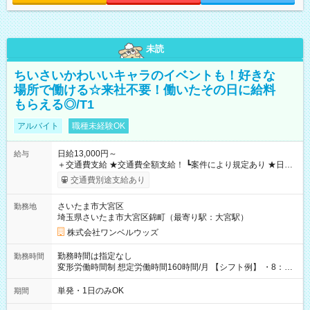
未読
ちいさいかわいいキャラのイベントも！好きな
場所で働ける☆来社不要！働いたその日に給料
もらえる◎/T1
アルバイト
職種未経験OK
日給13,000円～
給与
＋交通費支給 ★交通費全額支給！ ┗案件により規定あり ★日払
いOK！（規定あり） ┗働いたその日に現金GET♪ お仕事後はコ
交通費別途支給あり
ンビニATMから 日払い分を引き落とせます！ 【試用期間】試
用期間なし
さいたま市大宮区
勤務地
埼玉県さいたま市大宮区錦町（最寄り駅：大宮駅）
株式会社ワンベルウッズ
勤務時間は指定なし
勤務時間
変形労働時間制 想定労働時間160時間/月 【シフト例】 ・8：00
～21：00
単発・1日のみOK
期間