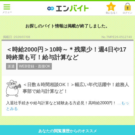
0
メニュー
気になる！
ログイン
お探しのバイト情報は掲載が終了しました。
掲載日 :2026
/
07
/
08
No.TMPE26-0512740
＜時給2000円＞10時～＊残業少！週4日や17
時終業も可！給与計算など
派遣
WEB登録・面接OK
＜日数＆時間相談OK！＞幅広い年代活躍中！総務人
事部で給与計算など！
入退社手続きや給与計算など経験ある方必見！高時給2000円！
...もっ
とみる
あなたの閲覧履歴からのオススメ