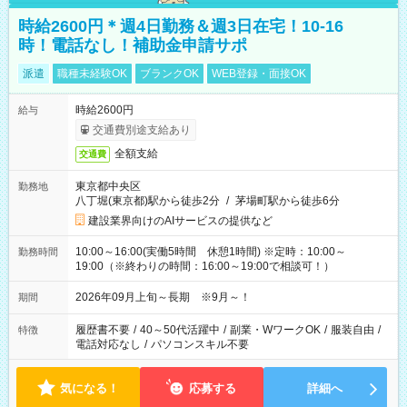
時給2600円＊週4日勤務＆週3日在宅！10-16
時！電話なし！補助金申請サポ
派遣
職種未経験OK
ブランクOK
WEB登録・面接OK
時給2600円
給与
交通費別途支給あり
全額支給
交通費
東京都中央区
勤務地
八丁堀(東京都)駅から徒歩2分
/
茅場町駅から徒歩6分
建設業界向けのAIサービスの提供など
10:00～16:00(実働5時間 休憩1時間) ※定時：10:00～
勤務時間
19:00（※終わりの時間：16:00～19:00で相談可！）
2026年09月上旬～長期 ※9月～！
期間
履歴書不要
/
40～50代活躍中
/
副業・WワークOK
/
服装自由
/
特徴
電話対応なし
/
パソコンスキル不要
気になる！
応募する
詳細へ