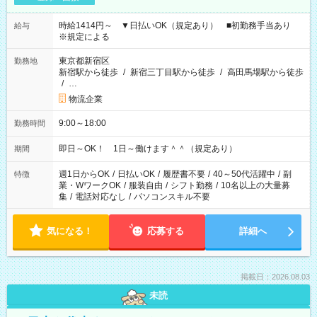
時給1414円～ ▼日払いOK（規定あり） ■初勤務手当あり
給与
※規定による
東京都新宿区
勤務地
新宿駅から徒歩
/
新宿三丁目駅から徒歩
/
高田馬場駅から徒歩
/
…
物流企業
9:00～18:00
勤務時間
即日～OK！ 1日～働けます＾＾（規定あり）
期間
週1日からOK
/
日払いOK
/
履歴書不要
/
40～50代活躍中
/
副
特徴
業・WワークOK
/
服装自由
/
シフト勤務
/
10名以上の大量募
集
/
電話対応なし
/
パソコンスキル不要
気になる！
応募する
詳細へ
掲載日：2026.08.03
未読