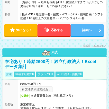
【急募】即日～短期も長期もOK！最短翌月末まで 1か月ごとの
期間
更新が可能！開始日もご相談ください！
日払いOK
/
履歴書不要
/
副業・WワークOK
/
服装自由
/
シフト
特徴
勤務
/
10名以上の大量募集
/
パソコンスキル不要
気になる！
応募する
詳細へ
掲載日：2026.08.04
未読
在宅あり！時給2600円！独立行政法人！Excel
データ集計
派遣
職種未経験OK
ブランクOK
WEB登録・面接OK
時給2600円＋交
給与
交通費別途支給あり
交通費実費支給（当社規定あり）
交通費
東京都港区
勤務地
溜池山王駅から徒歩5分
/
六本木一丁目駅から徒歩3分