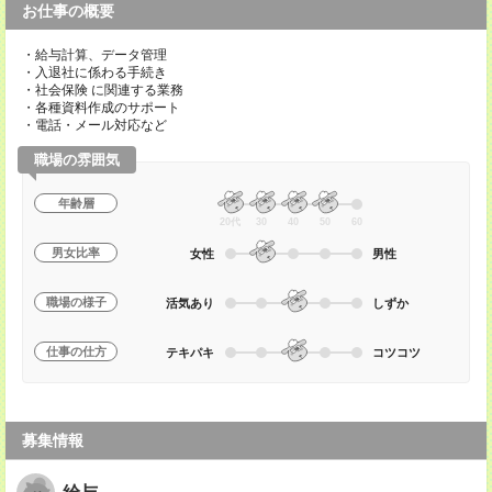
お仕事の概要
・給与計算、データ管理
・入退社に係わる手続き
・社会保険 に関連する業務
・各種資料作成のサポート
・電話・メール対応など
職場の雰囲気
年齢層
20代
30
40
50
60
男女比率
女性
男性
職場の様子
活気あり
しずか
仕事の仕方
テキパキ
コツコツ
募集情報