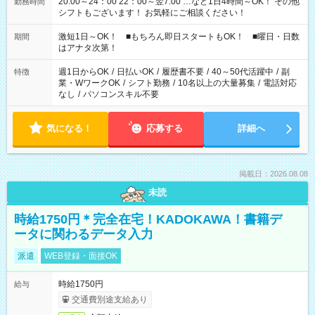
20:00～24：00 22：00～翌7:00 …など1日4時間～OK！ その他
勤務時間
シフトもございます！ お気軽にご相談ください！
激短1日～OK！ ■もちろん即日スタートもOK！ ■曜日・日数
期間
はアナタ次第！
週1日からOK
/
日払いOK
/
履歴書不要
/
40～50代活躍中
/
副
特徴
業・WワークOK
/
シフト勤務
/
10名以上の大量募集
/
電話対応
なし
/
パソコンスキル不要
気になる！
応募する
詳細へ
掲載日：2026.08.08
未読
時給1750円＊完全在宅！KADOKAWA！書籍デ
ータに関わるデータ入力
派遣
WEB登録・面接OK
時給1750円
給与
交通費別途支給あり