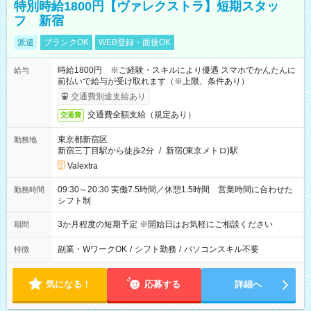
特別時給1800円【ヴァレクストラ】短期スタッ
フ 新宿
派遣
ブランクOK
WEB登録・面接OK
時給1800円 ※ご経験・スキルにより優遇 スマホでかんたんに
給与
前払いで給与が受け取れます（※上限、条件あり）
交通費別途支給あり
交通費全額支給（規定あり）
交通費
東京都新宿区
勤務地
新宿三丁目駅から徒歩2分
/
新宿(東京メトロ)駅
Valextra
09:30～20:30 実働7.5時間／休憩1.5時間 営業時間に合わせた
勤務時間
シフト制
3か月程度の短期予定 ※開始日はお気軽にご相談ください
期間
副業・WワークOK
/
シフト勤務
/
パソコンスキル不要
特徴
気になる！
応募する
詳細へ