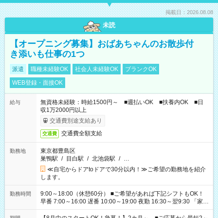
掲載日：2026.08.08
未読
【オープニング募集】おばあちゃんのお散歩付
き添いも仕事の1つ
派遣
職種未経験OK
社会人未経験OK
ブランクOK
WEB登録・面接OK
無資格未経験：時給1500円～ ■週払いOK ■扶養内OK ■日
給与
収1万2000円以上
交通費別途支給あり
交通費全額支給
交通費
東京都豊島区
勤務地
巣鴨駅
/
目白駅
/
北池袋駅
/
…
≪自宅からドアtoドアで30分以内！≫ご希望の勤務地を紹介
します。
9:00～18:00（休憩60分） ■ご希望があれば下記シフトもOK！
勤務時間
早番 7:00～16:00 遅番 10:00～19:00 夜勤 16:30～翌9:30 「家族
と休みを合わせたい」 「余裕を持って夕飯の準備がしたい」
「できれば残業はしたくない」 など、ご希望を教えてください