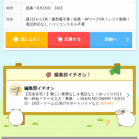
急募！8月15日・16日
期間
週1日からOK
/
履歴書不要
/
副業・WワークOK
/
シフト勤務
/
特徴
電話対応なし
/
パソコンスキル不要
気になる！
応募する
詳細へ
編集部イチオシ
【完全在宅！】難しい業務なし＆電話なし！ゆっくりの11
時～時短＊データ入力・事務、＜SEKAI NO OWARI＊8月15
日・16日＞ドーム公演のサポートバイトなど
(8/7UP!)