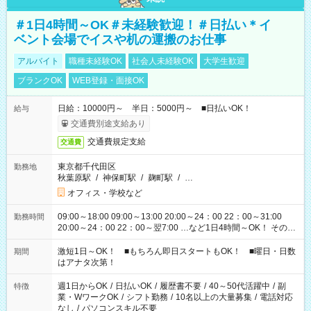
＃1日4時間～OK＃未経験歓迎！＃日払い＊イ
ベント会場でイスや机の運搬のお仕事
アルバイト
職種未経験OK
社会人未経験OK
大学生歓迎
ブランクOK
WEB登録・面接OK
日給：10000円～ 半日：5000円～ ■日払いOK！
給与
交通費別途支給あり
交通費規定支給
交通費
東京都千代田区
勤務地
秋葉原駅
/
神保町駅
/
麹町駅
/
…
オフィス・学校など
09:00～18:00 09:00～13:00 20:00～24：00 22：00～31:00
勤務時間
20:00～24：00 22：00～翌7:00 …など1日4時間～OK！ その他
シフトもございます！ お気軽にご相談ください！
激短1日～OK！ ■もちろん即日スタートもOK！ ■曜日・日数
期間
はアナタ次第！
週1日からOK
/
日払いOK
/
履歴書不要
/
40～50代活躍中
/
副
特徴
業・WワークOK
/
シフト勤務
/
10名以上の大量募集
/
電話対応
なし
/
パソコンスキル不要