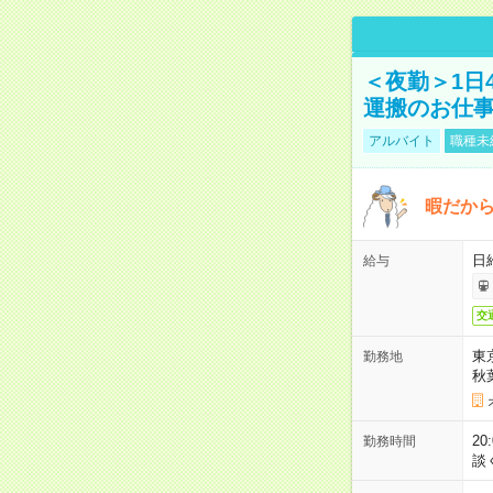
＜夜勤＞1日
運搬のお仕
アルバイト
職種未
暇だか
日
給与
交
東
勤務地
秋
2
勤務時間
談