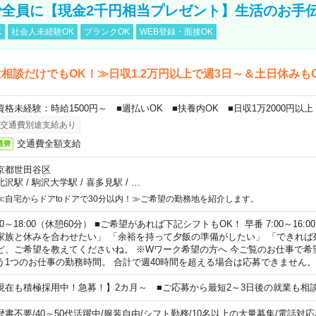
全員に【現金2千円相当プレゼント】生活のお手
K
社会人未経験OK
ブランクOK
WEB登録・面接OK
相談だけでもOK！≫日収1.2万円以上で週3日～＆土日休みも
資格未経験：時給1500円～ ■週払いOK ■扶養内OK ■日収1万2000円以上
交通費別途支給あり
交通費全額支給
通費
京都世田谷区
北沢駅
/
駒沢大学駅
/
喜多見駅
/
…
≪自宅からドアtoドアで30分以内！≫ご希望の勤務地を紹介します。
00～18:00（休憩60分） ■ご希望があれば下記シフトもOK！ 早番 7:00～16:00 遅
家族と休みを合わせたい」 「余裕を持って夕飯の準備がしたい」 「できれば
ど、ご希望を教えてくださいね。 ※Wワーク希望の方へ 今ご覧のお仕事で希
う1つのお仕事の勤務時間。 合計で週40時間を超える場合は応募できません。
現在も積極採用中！急募！】2カ月～ ■ご応募から最短2～3日後の就業も相
歴書不要
/
40～50代活躍中
/
服装自由
/
シフト勤務
/
10名以上の大量募集
/
電話対応