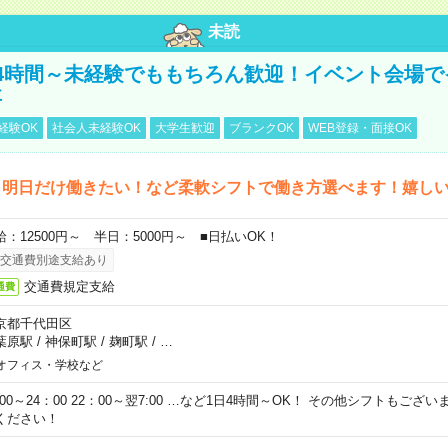
未読
4時間～未経験でももちろん歓迎！イベント会場で
事
経験OK
社会人未経験OK
大学生歓迎
ブランクOK
WEB登録・面接OK
ら明日だけ働きたい！など柔軟シフトで働き方選べます！嬉し
給：12500円～ 半日：5000円～ ■日払いOK！
交通費別途支給あり
交通費規定支給
通費
京都千代田区
葉原駅
/
神保町駅
/
麹町駅
/
…
オフィス・学校など
0:00～24：00 22：00～翌7:00 …など1日4時間～OK！ その他シフトもござ
ください！