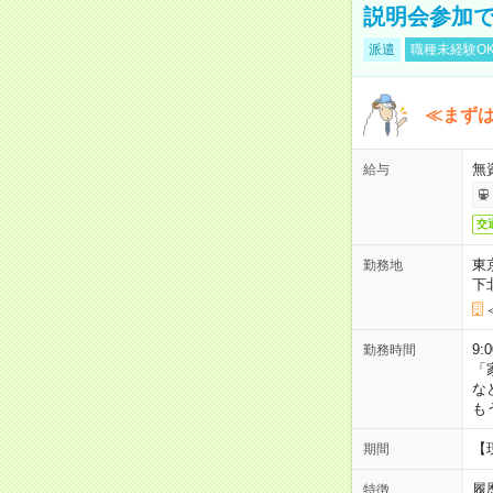
説明会参加で
派遣
職種未経験O
≪まずは
無
給与
交
東
勤務地
下
9:
勤務時間
「
な
も
【
期間
履
特徴