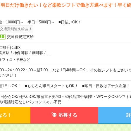
ら明日だけ働きたい！など柔軟シフトで働き方選べます！早く
給：10000円～ 半日：5000円～ ■日払いOK！
交通費別途支給あり
交通費規定支給
通費
京都千代田区
葉原駅
/
神保町駅
/
麹町駅
/
…
オフィス・学校など
0:00～24：00 22：00～翌7:00 …など1日4時間～OK！ その他シフトもござ
ください！
短1日～OK！ ■もちろん即日スタートもOK！ ■曜日・日数はアナタ次第！
1日からOK
/
日払いOK
/
履歴書不要
/
40～50代活躍中
/
副業・WワークOK
/
シフト
集
/
電話対応なし
/
パソコンスキル不要
なる！
応募する
詳