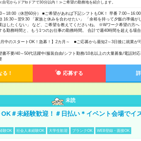
≪自宅からドアtoドアで30分以内！≫ご希望の勤務地を紹介します。
00～18:00（休憩60分） ■ご希望があれば下記シフトもOK！ 早番 7:00～16:00 遅
勤 16:30～翌9:30 「家族と休みを合わせたい」 「余裕を持って夕飯の準備
業はしたくない」 など、ご希望を教えてくださいね。 ※Wワーク希望の方へ
する勤務時間と、もう1つのお仕事の勤務時間。 合計で週40時間を超える場
8月中のスタートOK！急募！】2カ月～ ■ご応募から最短2～3日後に就業が
歴書不要
/
40～50代活躍中
/
服装自由
/
シフト勤務
/
10名以上の大量募集
/
電話対応
要
なる！
応募する
詳
未読
～OK＃未経験歓迎！＃日払い＊イベント会場でイ
経験OK
社会人未経験OK
大学生歓迎
ブランクOK
WEB登録・面接OK