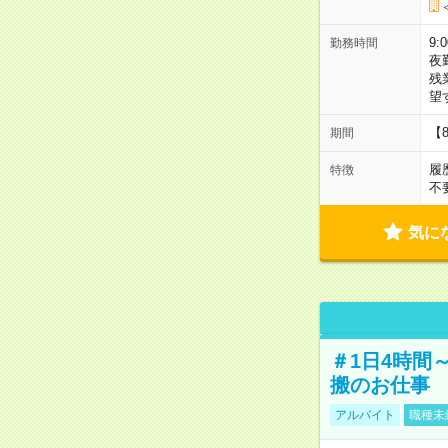
9:
勤務時間
夜
残
望
【
期間
履
特徴
不
気に
＃1日4時間
搬のお仕事
アルバイト
職種未