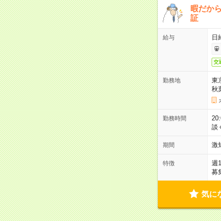
暇だか
証
日
給与
交
東
勤務地
秋
2
勤務時間
談
激
期間
週
特徴
募
気に