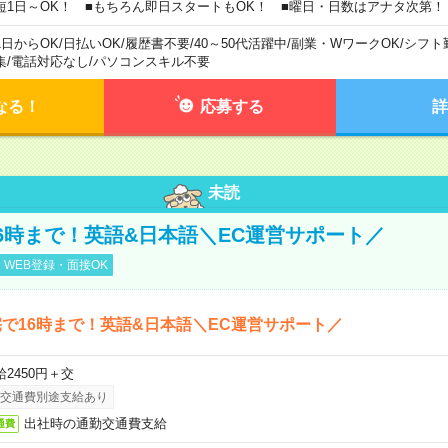
短1日～OK！ ■もちろん即日スタートもOK！ ■曜日・日数はアナタ次第！
1日からOK
/
日払いOK
/
履歴書不要
/
40～50代活躍中
/
副業・WワークOK
/
シフト
集
/
電話対応なし
/
パソコンスキル不要
なる！
応募する
詳
未読
6時まで！英語&日本語＼EC運営サポート／
WEB登録・面接OK
で16時まで！英語&日本語＼EC運営サポート／
給2450円＋交
交通費別途支給あり
出社時の通勤交通費支給
通費