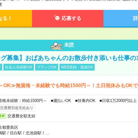
要
なる！
応募する
詳
未読
グ募集】おばあちゃんのお散歩付き添いも仕事の
K
社会人未経験OK
ブランクOK
WEB登録・面接OK
～OK≫無資格・未経験でも時給1500円～！土日祝休みもOK
資格未経験：時給1500円～ ■週払いOK ■扶養内OK ■日収1万2000円以上
交通費別途支給あり
交通費全額支給
通費
京都豊島区
鴨駅
/
目白駅
/
北池袋駅
/
…