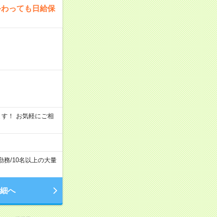
終わっても日給保
います！ お気軽にご相
勤務
/
10名以上の大量
細へ