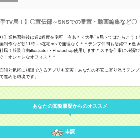
手TV局！】〇宣伝部～SNSでの番宣・動画編集など〇
り】業務習熟後は週2程度在宅可 有名＊＜大手TV局＞ではたらこう！
動画制作など朝11時～×在宅mixで無理なく＊＊テンプ仲間も活躍中▼働
風！服装自由illustrator・Photoshop使用します＊スキを仕事に○経
ぐ！オシャレなオフィス＊＊
面談と気軽に相談できるアプリも充実！あなたの不安に寄り添うテンプ
て進める環境です。
あなたの閲覧履歴からのオススメ
未読