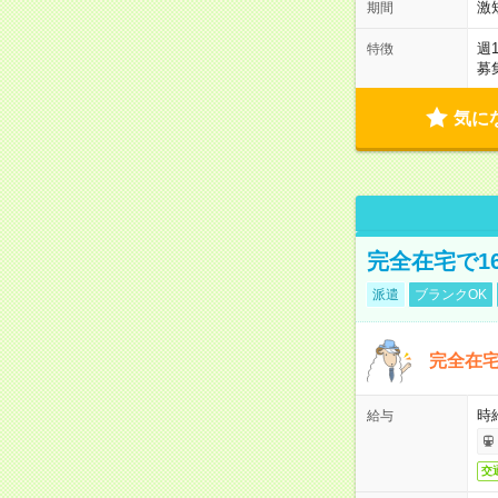
激
期間
週
特徴
募
気に
完全在宅で1
派遣
ブランクOK
完全在宅
時
給与
交