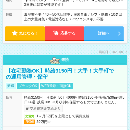
【8月中のスタートOK！急募！】2カ月～ ■ご応募から最短2～
期間
ね。 ※Wワーク希望の方へ 今ご覧のお仕事で希望する勤務時間
3日後に就業が可能です！
と、もう1つのお仕事の勤務時間。 合計で週40時間を超える場
合は応募できません。
履歴書不要
/
40～50代活躍中
/
服装自由
/
シフト勤務
/
10名以
特徴
上の大量募集
/
電話対応なし
/
パソコンスキル不要
気になる！
応募する
詳細へ
掲載日：2026.08.07
未読
【在宅勤務OK】時給3150円！大手！大手町で
の運用管理・保守
派遣
ブランクOK
WEB登録・面接OK
時給3150円 月収例 50万4000円 時給3150円×実働7h30m×週5
給与
日×4週+残業10h ※月収例を保証するものではありません。
交通費別途支給あり
1ヶ月3万円を上限として実費支給
交通費
30万円～
月収例