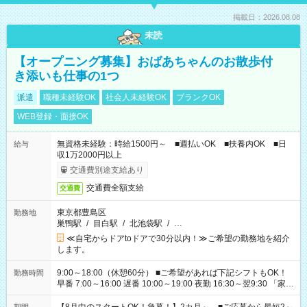
掲載日：2026.08.08
未読
【オープニング募集】おばあちゃんのお散歩付
き添いも仕事の1つ
派遣
職種未経験OK
社会人未経験OK
ブランクOK
WEB登録・面接OK
無資格未経験：時給1500円～ ■週払いOK ■扶養内OK ■日
給与
収1万2000円以上
交通費別途支給あり
交通費全額支給
交通費
東京都豊島区
勤務地
巣鴨駅
/
目白駅
/
北池袋駅
/
…
≪自宅からドアtoドアで30分以内！≫ご希望の勤務地を紹介
します。
9:00～18:00（休憩60分） ■ご希望があれば下記シフトもOK！
勤務時間
早番 7:00～16:00 遅番 10:00～19:00 夜勤 16:30～翌9:30 「家族
と休みを合わせたい」 「余裕を持って夕飯の準備がしたい」
「できれば残業はしたくない」 など、ご希望を教えてください