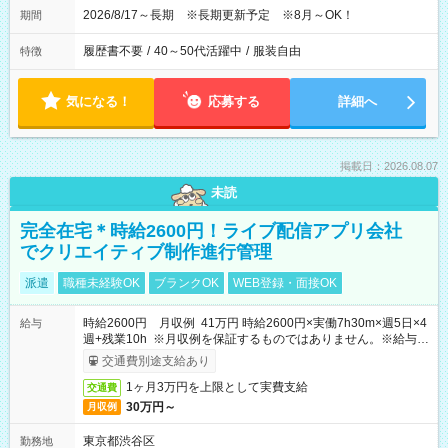
2026/8/17～長期 ※長期更新予定 ※8月～OK！
期間
履歴書不要
/
40～50代活躍中
/
服装自由
特徴
気になる！
応募する
詳細へ
掲載日：2026.08.07
未読
完全在宅＊時給2600円！ライブ配信アプリ会社
でクリエイティブ制作進行管理
派遣
職種未経験OK
ブランクOK
WEB登録・面接OK
時給2600円 月収例 41万円 時給2600円×実働7h30m×週5日×4
給与
週+残業10h ※月収例を保証するものではありません。※給与即
受取りサービス利用可（利用条件有）
交通費別途支給あり
1ヶ月3万円を上限として実費支給
交通費
30万円～
月収例
東京都渋谷区
勤務地