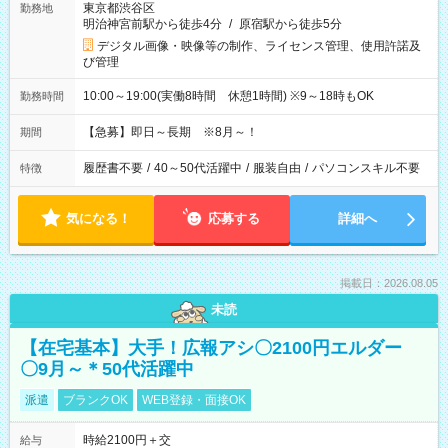
東京都渋谷区
勤務地
明治神宮前駅から徒歩4分
/
原宿駅から徒歩5分
デジタル画像・映像等の制作、ライセンス管理、使用許諾及
び管理
10:00～19:00(実働8時間 休憩1時間) ※9～18時もOK
勤務時間
【急募】即日～長期 ※8月～！
期間
履歴書不要
/
40～50代活躍中
/
服装自由
/
パソコンスキル不要
特徴
気になる！
応募する
詳細へ
掲載日：2026.08.05
未読
【在宅基本】大手！広報アシ〇2100円エルダー
〇9月～＊50代活躍中
派遣
ブランクOK
WEB登録・面接OK
時給2100円＋交
給与