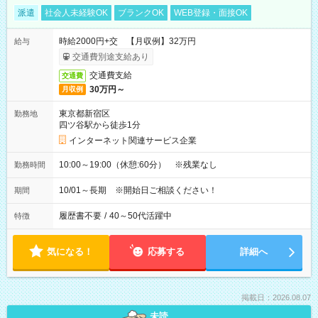
派遣
社会人未経験OK
ブランクOK
WEB登録・面接OK
時給2000円+交 【月収例】32万円
給与
交通費別途支給あり
交通費支給
交通費
30万円～
月収例
東京都新宿区
勤務地
四ツ谷駅から徒歩1分
インターネット関連サービス企業
10:00～19:00（休憩:60分） ※残業なし
勤務時間
10/01～長期 ※開始日ご相談ください！
期間
履歴書不要
/
40～50代活躍中
特徴
気になる！
応募する
詳細へ
掲載日：2026.08.07
未読