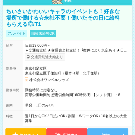
ちいさいかわいいキャラのイベントも！好きな
場所で働ける☆来社不要！働いたその日に給料
もらえる◎/T1
アルバイト
職種未経験OK
日給13,000円～
給与
＋交通費支給 ★交通費全額支給！ ┗案件により規定あり ★日払
いOK！（規定あり） ┗働いたその日に現金GET♪ お仕事後はコ
交通費別途支給あり
ンビニATMから 日払い分を引き落とせます！ 【試用期間】試
用期間なし
東京都足立区
勤務地
東京都足立区千住旭町（最寄り駅：北千住駅）
株式会社ワンベルウッズ
勤務時間は指定なし
勤務時間
変形労働時間制 想定労働時間160時間/月 【シフト例】 ・8：00
～21：00
単発・1日のみOK
期間
週1日からOK / 日払いOK / 副業・WワークOK / 10名以上の大量
特徴
募集