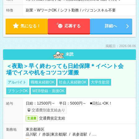
副業・WワークOK
/
シフト勤務
/
パソコンスキル不要
特徴
気になる！
応募する
詳細へ
掲載日：2026.08.06
未読
＜夜勤＞早く終わっても日給保障＊イベント会
場でイスや机をコツコツ運搬
アルバイト
職種未経験OK
社会人未経験OK
大学生歓迎
ブランクOK
WEB登録・面接OK
日給：12500円～ 半日：5000円～ ■日払いOK！
給与
交通費別途支給あり
交通費規定支給
交通費
東京都港区
勤務地
品川駅
/
赤坂(東京都)駅
/
表参道駅
/
…