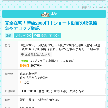
掲載日：2026.08.08
未読
完全在宅＊時給2000円！ショート動画の映像編
集やテロップ確認
派遣
ブランクOK
WEB登録・面接OK
時給2000円 月収例 33万円 時給2000円×実働8h×週5日×4週
給与
+残業5h ※月収例を保証するものではありません。※給与即受
取りサービス利用可（利用条件有）
交通費別途支給あり
1ヶ月3万円を上限として実費支給
交通費
30万円～
月収例
東京都新宿区
勤務地
市ケ谷駅から徒歩3分
放送
11:00-20:00（休憩60分）実働8時間（残業少なめ！）
勤務時間
即日～長期 ※開始日相談OK
期間