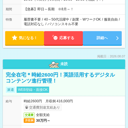
【急募】即日～長期 ※8月～！
期間
履歴書不要
/
40～50代活躍中
/
副業・WワークOK
/
服装自由
/
特徴
電話対応なし
/
パソコンスキル不要
気になる！
応募する
詳細へ
掲載日：2026.08.07
未読
完全在宅＊時給2600円！英語活用するデジタル
コンテンツ進行管理！
派遣
WEB登録・面接OK
時給2600円 月収例 416,000円
給与
交通費別途支給あり
全額支給
交通費
30万円～
月収例