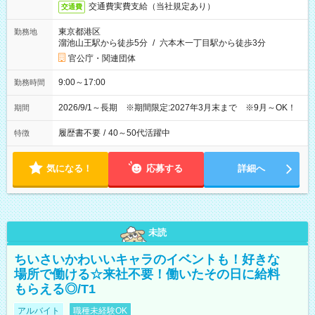
交通費実費支給（当社規定あり）
交通費
東京都港区
勤務地
溜池山王駅から徒歩5分
/
六本木一丁目駅から徒歩3分
官公庁・関連団体
9:00～17:00
勤務時間
2026/9/1～長期 ※期間限定:2027年3月末まで ※9月～OK！
期間
履歴書不要
/
40～50代活躍中
特徴
気になる！
応募する
詳細へ
未読
ちいさいかわいいキャラのイベントも！好きな
場所で働ける☆来社不要！働いたその日に給料
もらえる◎/T1
アルバイト
職種未経験OK