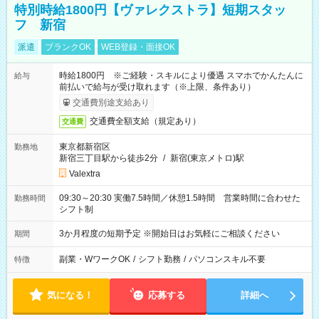
特別時給1800円【ヴァレクストラ】短期スタッ
フ 新宿
派遣
ブランクOK
WEB登録・面接OK
時給1800円 ※ご経験・スキルにより優遇 スマホでかんたんに
給与
前払いで給与が受け取れます（※上限、条件あり）
交通費別途支給あり
交通費全額支給（規定あり）
交通費
東京都新宿区
勤務地
新宿三丁目駅から徒歩2分
/
新宿(東京メトロ)駅
Valextra
09:30～20:30 実働7.5時間／休憩1.5時間 営業時間に合わせた
勤務時間
シフト制
3か月程度の短期予定 ※開始日はお気軽にご相談ください
期間
副業・WワークOK
/
シフト勤務
/
パソコンスキル不要
特徴
気になる！
応募する
詳細へ