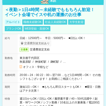
未読
＜夜勤＞1日4時間～未経験でももちろん歓迎！
イベント会場でイスや机の運搬のお仕事
アルバイト
職種未経験OK
社会人未経験OK
大学生歓迎
ブランクOK
WEB登録・面接OK
日給：12500円～ 半日：5000円～ ■日払いOK！
給与
交通費別途支給あり
交通費規定支給
交通費
東京都千代田区
勤務地
秋葉原駅
/
神保町駅
/
麹町駅
/
…
オフィス・学校など
20:00～24：00 22：00～翌7:00 …など1日4時間～OK！ その他
勤務時間
シフトもございます！ お気軽にご相談ください！
激短1日～OK！ ■もちろん即日スタートもOK！ ■曜日・日数
期間
はアナタ次第！
週1日からOK
/
日払いOK
/
履歴書不要
/
40～50代活躍中
/
副
特徴
業・WワークOK
/
シフト勤務
/
10名以上の大量募集
/
電話対応