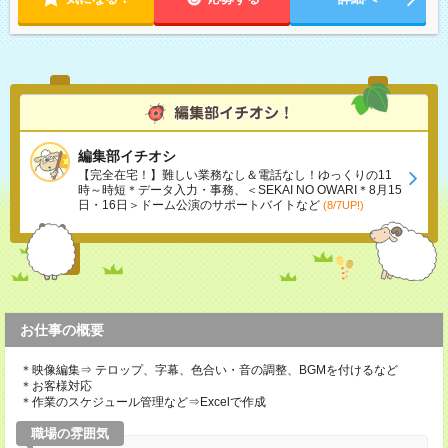
編集部イチオシ
【完全在宅！】難しい業務なし＆電話なし！ゆっくりの11
時～時短＊データ入力・事務、＜SEKAI NO OWARI＊8月15
日・16日＞ドーム公演のサポートバイトなど
(8/7UP!)
お仕事の概要
＊映像編集⇒ テロップ、字幕、色合い・音の調整、BGMを付けるなど
＊お客様対応
＊作業のスケジュール管理など⇒Excelで作成
職場の雰囲気