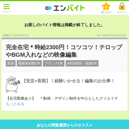
0
メニュー
気になる！
ログイン
お探しのバイト情報は掲載が終了しました。
掲載日 :2026
/
07
/
14
No.TMPE26-0514234
完全在宅＊時給2300円！コツコツ！テロップ
やBGM入れなどの映像編集
派遣
職種未経験OK
ブランクOK
WEB登録・面接OK
【安定×長期】！経験いかせる！編集のお仕事！
【在宅勤務あり】 ＊動画・デザイン制作を中心としたクリエイテ
...
もっとみる
あなたの閲覧履歴からのオススメ