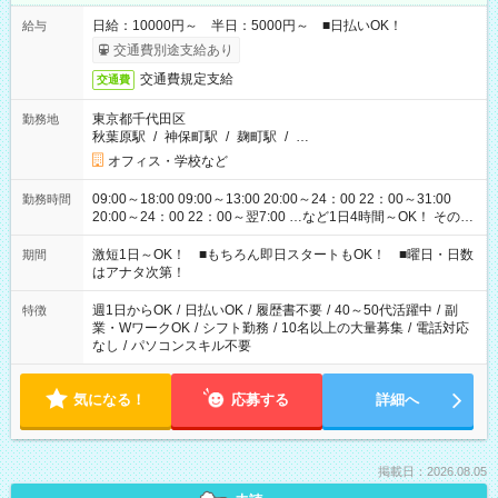
日給：10000円～ 半日：5000円～ ■日払いOK！
給与
交通費別途支給あり
交通費規定支給
交通費
東京都千代田区
勤務地
秋葉原駅
/
神保町駅
/
麹町駅
/
…
オフィス・学校など
09:00～18:00 09:00～13:00 20:00～24：00 22：00～31:00
勤務時間
20:00～24：00 22：00～翌7:00 …など1日4時間～OK！ その他
シフトもございます！ お気軽にご相談ください！
激短1日～OK！ ■もちろん即日スタートもOK！ ■曜日・日数
期間
はアナタ次第！
週1日からOK
/
日払いOK
/
履歴書不要
/
40～50代活躍中
/
副
特徴
業・WワークOK
/
シフト勤務
/
10名以上の大量募集
/
電話対応
なし
/
パソコンスキル不要
気になる！
応募する
詳細へ
掲載日：2026.08.05