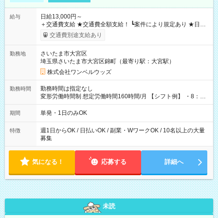
日給13,000円～
給与
＋交通費支給 ★交通費全額支給！ ┗案件により規定あり ★日払
いOK！（規定あり） ┗働いたその日に現金GET♪ お仕事後はコ
交通費別途支給あり
ンビニATMから 日払い分を引き落とせます！ 【試用期間】試
用期間なし
さいたま市大宮区
勤務地
埼玉県さいたま市大宮区錦町（最寄り駅：大宮駅）
株式会社ワンベルウッズ
勤務時間は指定なし
勤務時間
変形労働時間制 想定労働時間160時間/月 【シフト例】 ・8：00
～21：00
単発・1日のみOK
期間
週1日からOK / 日払いOK / 副業・WワークOK / 10名以上の大量
特徴
募集
気になる！
応募する
詳細へ
未読