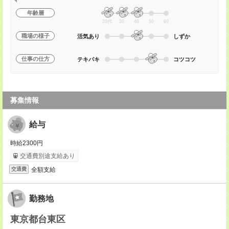
年齢層
20代
30
40
50
60
職場の様子
活気あり
しずか
仕事の仕方
テキパキ
コツコツ
募集情報
給与
時給2300円
交通費別途支給あり
全額支給
交通費
勤務地
東京都台東区