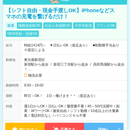
【シフト自由・現金手渡しOK】iPhoneなどス
マホの充電を繋げるだけ！
派遣
職種未経験OK
社会人未経験OK
大学生歓迎
ブランクOK
WEB登録・面接OK
時給1414円～ ▼日払いOK（規定あり） ■初勤務手当あり
給与
※規定による
東京都新宿区
勤務地
新宿駅から徒歩
/
新宿三丁目駅から徒歩
/
高田馬場駅から徒歩
/
…
物流企業
9:00～18:00
勤務時間
即日～OK！ 1日～働けます＾＾（規定あり）
期間
週1日からOK
/
日払いOK
/
履歴書不要
/
40～50代活躍中
/
副
特徴
業・WワークOK
/
服装自由
/
シフト勤務
/
10名以上の大量募
集
/
電話対応なし
/
パソコンスキル不要
気になる！
応募する
詳細へ