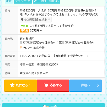
派遣
ブランクOK
WEB登録・面接OK
時給2200円 月収例 35万円 時給2200円×実働8h×週5日×4
給与
週 ※月収例を保証するものではありません。※給与即受取りサ
ービス利用可（利用条件有）
交通費別途支給あり
1ヶ月3万円を上限として実費支給
交通費
30万円～
月収例
東京都港区
勤務地
田町(東京都)駅から徒歩5分
/
三田(東京都)駅から徒歩4分
カバー 株式会社
11:00-20:00（休憩60分）実働8時間（残業少なめ！）
勤務時間
即日～長期 ※開始日相談OK
期間
履歴書不要
/
服装自由
特徴
気になる！
応募する
詳細へ
未読