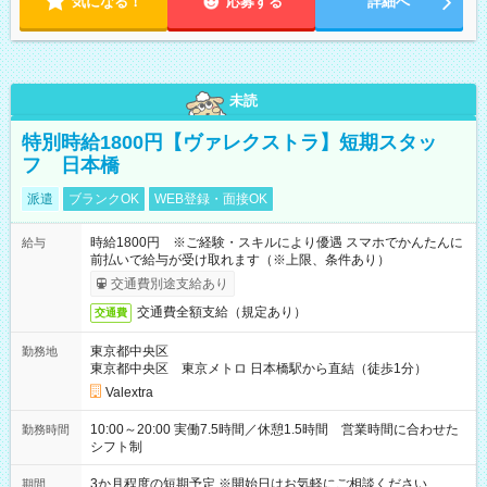
気になる！
応募する
詳細へ
未読
特別時給1800円【ヴァレクストラ】短期スタッ
フ 日本橋
派遣
ブランクOK
WEB登録・面接OK
時給1800円 ※ご経験・スキルにより優遇 スマホでかんたんに
給与
前払いで給与が受け取れます（※上限、条件あり）
交通費別途支給あり
交通費全額支給（規定あり）
交通費
東京都中央区
勤務地
東京都中央区 東京メトロ 日本橋駅から直結（徒歩1分）
Valextra
10:00～20:00 実働7.5時間／休憩1.5時間 営業時間に合わせた
勤務時間
シフト制
3か月程度の短期予定 ※開始日はお気軽にご相談ください
期間