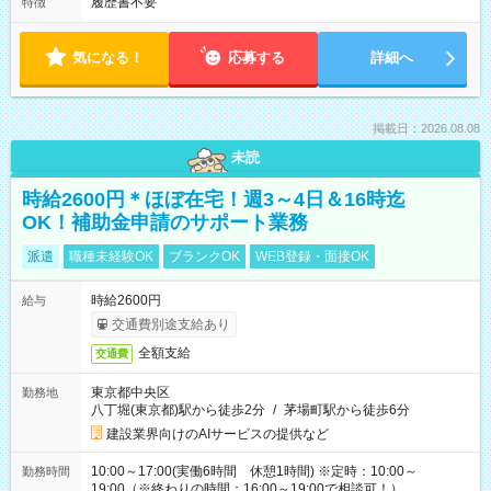
履歴書不要
特徴
気になる！
応募する
詳細へ
掲載日：2026.08.08
未読
時給2600円＊ほぼ在宅！週3～4日＆16時迄
OK！補助金申請のサポート業務
派遣
職種未経験OK
ブランクOK
WEB登録・面接OK
時給2600円
給与
交通費別途支給あり
全額支給
交通費
東京都中央区
勤務地
八丁堀(東京都)駅から徒歩2分
/
茅場町駅から徒歩6分
建設業界向けのAIサービスの提供など
10:00～17:00(実働6時間 休憩1時間) ※定時：10:00～
勤務時間
19:00（※終わりの時間：16:00～19:00で相談可！）