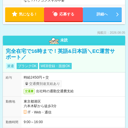
なし
/
パソコンスキル不要
気になる！
応募する
詳細へ
掲載日：2026.08.05
未読
完全在宅で16時まで！英語&日本語＼EC運営サ
ポート／
派遣
ブランクOK
WEB登録・面接OK
時給2450円＋交
給与
交通費別途支給あり
出社時の通勤交通費支給
交通費
東京都港区
勤務地
六本木駅から徒歩3分
IT・Web・通信
9:00～16:00
勤務時間