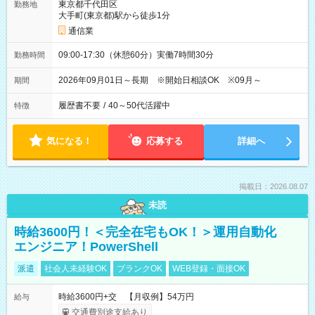
東京都千代田区
勤務地
大手町(東京都)駅から徒歩1分
通信業
09:00-17:30（休憩60分）実働7時間30分
勤務時間
2026年09月01日～長期 ※開始日相談OK ※09月～
期間
履歴書不要
/
40～50代活躍中
特徴
気になる！
応募する
詳細へ
掲載日：2026.08.07
未読
時給3600円！＜完全在宅もOK！＞運用自動化
エンジニア！PowerShell
派遣
社会人未経験OK
ブランクOK
WEB登録・面接OK
時給3600円+交 【月収例】54万円
給与
交通費別途支給あり