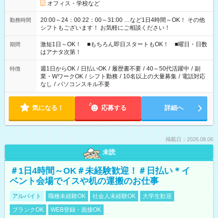
オフィス・学校など
20:00～24：00 22：00～31:00 …など1日4時間～OK！ その他
勤務時間
シフトもございます！ お気軽にご相談ください！
激短1日～OK！ ■もちろん即日スタートもOK！ ■曜日・日数
期間
はアナタ次第！
週1日からOK
/
日払いOK
/
履歴書不要
/
40～50代活躍中
/
副
特徴
業・WワークOK
/
シフト勤務
/
10名以上の大量募集
/
電話対応
なし
/
パソコンスキル不要
気になる！
応募する
詳細へ
掲載日：2026.08.06
未読
＃1日4時間～OK＃未経験歓迎！＃日払い＊イ
ベント会場でイスや机の運搬のお仕事
アルバイト
職種未経験OK
社会人未経験OK
大学生歓迎
ブランクOK
WEB登録・面接OK