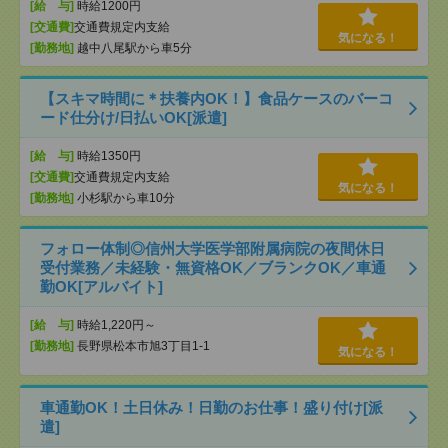
[給 与]
時給1200円
[交通費]
交通費規定内支給
気になる！
[勤務地]
越中八尾駅から車5分
【スキマ時間に＊扶養内OK！】食品ケースのバーコ
ード仕分け/日払いOK[派遣]
[給 与]
時給1350円
[交通費]
交通費規定内支給
気になる！
[勤務地]
小杉駅から車10分
フォロー体制◎信州大学医学部附属病院の夜間休日
受付業務／未経験・無資格OK／ブランクOK／車通
勤OK[アルバイト]
[給 与]
時給1,220円～
[勤務地]
長野県松本市旭3丁目1-1
気になる！
車通勤OK！土日休み！日勤のお仕事！盛り付け[派
遣]