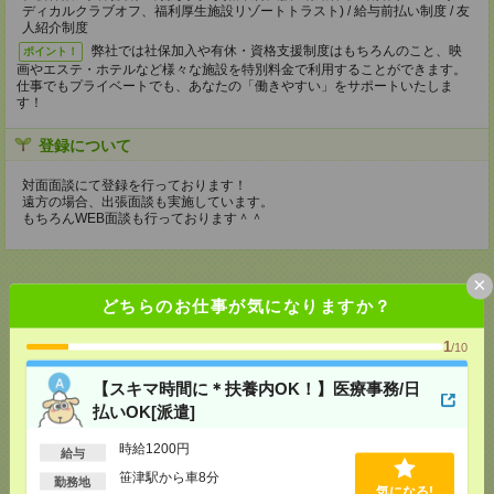
ディカルクラブオフ、福利厚生施設リゾートトラスト) / 給与前払い制度 / 友
人紹介制度
弊社では社保加入や有休・資格支援制度はもちろんのこと、映
ポイント！
画やエステ・ホテルなど様々な施設を特別料金で利用することができます。
仕事でもプライベートでも、あなたの「働きやすい」をサポートいたしま
す！
登録について
対面面談にて登録を行っております！
遠方の場合、出張面談も実施しています。
もちろんWEB面談も行っております＾＾
×
どちらのお仕事が気になりますか？
応募ページへ
1
/10
【スキマ時間に＊扶養内OK！】医療事務/日
払いOK[派遣]
気になる！
電話応募
時給1200円
給与
笹津駅から車8分
勤務地
メール
LINE
で送る
で送る
気になる!