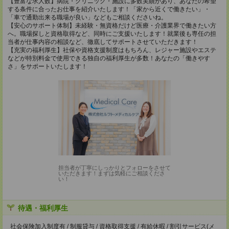
【豊富な求人数】病院・クリニック・施設に多数実績があり、あなたの希望
する条件に合ったお仕事を紹介いたします！「家から近くで働きたい」・
「車で通勤出来る職場が良い」などもご相談くださいね。
【安心のサポート体制】未経験・無資格だけど医療・介護業界で働きたい方
へ。職場探しと資格取得など、同時にご支援いたします！就業後も専任の担
当者が仕事内容の相談など、徹底してサポートさせていただきます！
【充実の福利厚生】社保や資格支援制度はもちろん、レジャー施設やエステ
などが特別料金で使用できる独自の福利厚生が多数！あなたの「働きやす
さ」をサポートいたします！
担当者が丁寧にしっかりとフォローをさせて
いただきます！まずは気軽にご相談くださ
い！
待遇・福利厚生
社会保険加入制度有 / 制服貸与 / 資格取得支援 / 有給休暇 / 割引サービス(メ