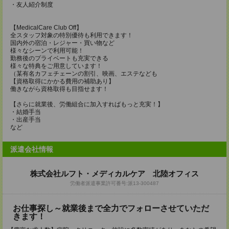
・友人紹介制度
【MedicalCare Club Off】
全スタッフ対象の特別優待も利用できます！
国内外の宿泊・レジャー・買い物など
様々なシーンで利用可能！
勤務後のプライベートも充実できる
様々な特典をご用意しています！
（某有名カフェチェーンの割引、映画、エステなども
【資格取得にかかる費用の補助あり】
働きながら資格取得も目指せます！
【さらに就業後、労働組合に加入すればもっと充実！】
・結婚手当
・出産手当
など
派遣会社情報
株式会社ルフト・メディカルケア 北陸オフィス
労働者派遣事業許可番号:派13-300487
お仕事探し～就業後まで全力でフォローさせていただ
きます！