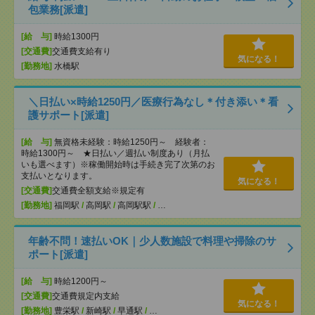
包業務[派遣]
[給 与]
時給1300円
[交通費]
交通費支給有り
気になる！
[勤務地]
水橋駅
＼日払い×時給1250円／医療行為なし＊付き添い＊看
護サポート[派遣]
[給 与]
無資格未経験：時給1250円～ 経験者：
時給1300円～ ★日払い／週払い制度あり（月払
いも選べます）※稼働開始時は手続き完了次第のお
支払いとなります。
気になる！
[交通費]
交通費全額支給※規定有
[勤務地]
福岡駅
/
高岡駅
/
高岡駅駅
/
…
年齢不問！速払いOK｜少人数施設で料理や掃除のサ
ポート[派遣]
[給 与]
時給1200円～
[交通費]
交通費規定内支給
気になる！
[勤務地]
豊栄駅
/
新崎駅
/
早通駅
/
…