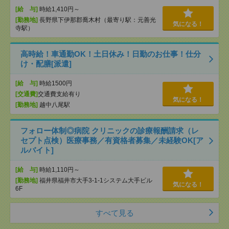
[給 与]
時給1,410円～
[勤務地]
長野県下伊那郡喬木村（最寄り駅：元善光
気になる！
寺駅）
高時給！車通勤OK！土日休み！日勤のお仕事！仕分
け・配膳[派遣]
[給 与]
時給1500円
[交通費]
交通費支給有り
気になる！
[勤務地]
越中八尾駅
フォロー体制◎病院 クリニックの診療報酬請求（レ
セプト点検）医療事務／有資格者募集／未経験OK[ア
ルバイト]
[給 与]
時給1,110円～
[勤務地]
福井県福井市大手3-1-1システム大手ビル
気になる！
6F
すべて見る