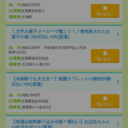
[給 与]
時給1200円
[交通費]
交通費支給有り
気になる！
[勤務地]
生地駅
＼大手お菓子メーカーで働こう！／個包装されたお
菓子の箱づめ/日払いOK[派遣]
[給 与]
時給1500円 月収例25万2000円以上可(8
時間×21日)
[交通費]
交通費規定内支給
気になる！
[勤務地]
広丘駅から車15分
【未経験でも大丈夫＊】殺菌タブレットの梱包作業/
日払いOK[派遣]
[給 与]
時給1800円
[交通費]
交通費規定内支給
気になる！
[勤務地]
速星駅から徒歩5分
【毎週お給料振り込み可能＊週払い】おばあちゃん
の生活サポート[派遣]