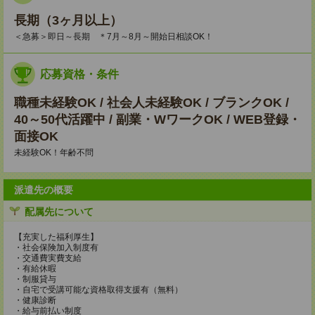
長期（3ヶ月以上）
＜急募＞即日～長期 ＊7月～8月～開始日相談OK！
応募資格・条件
職種未経験OK / 社会人未経験OK / ブランクOK /
40～50代活躍中 / 副業・WワークOK / WEB登録・
面接OK
未経験OK！年齢不問
派遣先の概要
配属先について
【充実した福利厚生】
・社会保険加入制度有
・交通費実費支給
・有給休暇
・制服貸与
・自宅で受講可能な資格取得支援有（無料）
・健康診断
・給与前払い制度