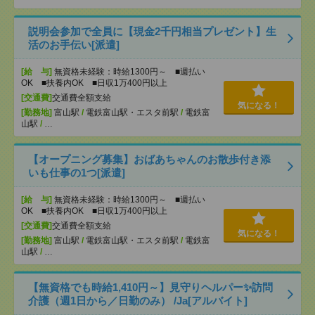
説明会参加で全員に【現金2千円相当プレゼント】生
活のお手伝い[派遣]
[給 与]
無資格未経験：時給1300円～ ■週払い
OK ■扶養内OK ■日収1万400円以上
[交通費]
交通費全額支給
気になる！
[勤務地]
富山駅
/
電鉄富山駅・エスタ前駅
/
電鉄富
山駅
/
…
【オープニング募集】おばあちゃんのお散歩付き添
いも仕事の1つ[派遣]
[給 与]
無資格未経験：時給1300円～ ■週払い
OK ■扶養内OK ■日収1万400円以上
[交通費]
交通費全額支給
気になる！
[勤務地]
富山駅
/
電鉄富山駅・エスタ前駅
/
電鉄富
山駅
/
…
【無資格でも時給1,410円～】見守りヘルパー✨訪問
介護（週1日から／日勤のみ） /Ja[アルバイト]