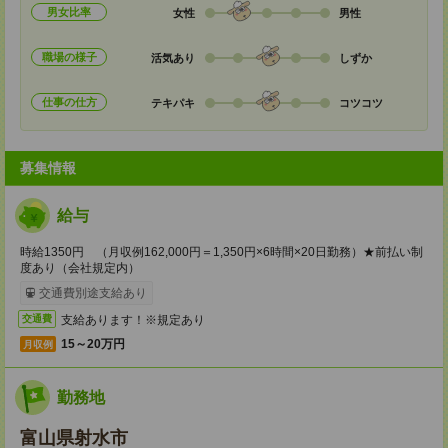
男女比率
女性
男性
職場の様子
活気あり
しずか
仕事の仕方
テキパキ
コツコツ
募集情報
給与
時給1350円 （月収例162,000円＝1,350円×6時間×20日勤務）★前払い制
度あり（会社規定内）
交通費別途支給あり
支給あります！※規定あり
交通費
15～20万円
月収例
勤務地
富山県射水市