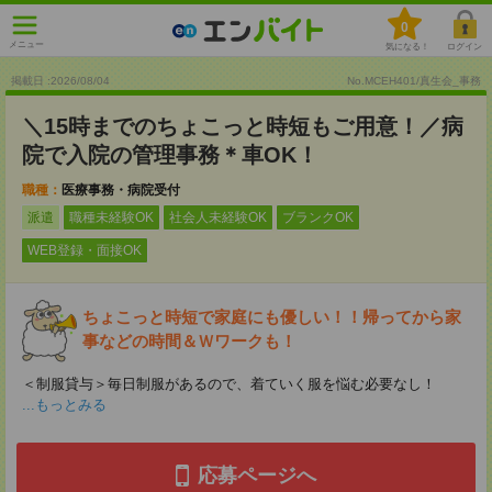
0
メニュー
気になる！
ログイン
掲載日 :2026
/
08
/
04
No.MCEH401/真生会_事務
＼15時までのちょこっと時短もご用意！／病
院で入院の管理事務＊車OK！
職種：
医療事務・病院受付
派遣
職種未経験OK
社会人未経験OK
ブランクOK
WEB登録・面接OK
ちょこっと時短で家庭にも優しい！！帰ってから家
事などの時間＆Ｗワークも！
＜制服貸与＞毎日制服があるので、着ていく服を悩む必要なし！
...もっとみる
応募ページへ