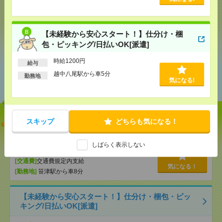
シェア
ツイート
ブックマーク
【未経験から安心スタート！】仕分け・梱
包・ピッキング/日払いOK[派遣]
時給1200円
給与
あなたの閲覧履歴からの
越中八尾駅から車5分
勤務地
おすすめ
気になる!
スキップ
どちらも気になる！
【スキマ時間に＊扶養内OK！】医療事務/日払い
OK[派遣]
しばらく表示しない
[給 与]
時給1200円
[交通費]
交通費規定内支給
気になる！
[勤務地]
笹津駅から車8分
【未経験から安心スタート！】仕分け・梱包・ピッ
キング/日払いOK[派遣]