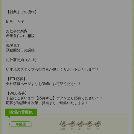
【就業までの流れ】
応募・面接
↓
お仕事の案内
希望条件のご相談
↓
現場見学
勤務開始日の調整
↓
お仕事開始（入社）
いずれのステップも担当者が優しくサポートいたします＊
【TEL応募】
会社情報ページよりお気軽にお電話ください！
【WEB応募】
下記にございます【応募する】ボタンより応募ください＾＾
応募が確認出来次第、担当よりご連絡いたします！
職場の雰囲気
年齢層
20代
30
40
50
60