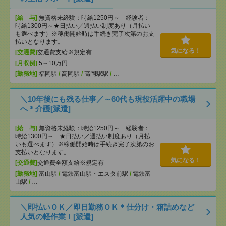
[給 与]
無資格未経験：時給1250円～ 経験者：
時給1300円～★日払い／週払い制度あり（月払い
も選べます）※稼働開始時は手続き完了次第のお支
払いとなります。
気になる！
[交通費]
交通費支給※規定有
[月収例]
5～10万円
[勤務地]
福岡駅
/
高岡駅
/
高岡駅駅
/
…
＼10年後にも残る仕事／～60代も現役活躍中の職場
へ＊介護[派遣]
[給 与]
無資格未経験：時給1250円～ 経験者：
時給1300円～ ★日払い／週払い制度あり（月払
いも選べます）※稼働開始時は手続き完了次第のお
支払いとなります。
気になる！
[交通費]
交通費全額支給※規定有
[勤務地]
富山駅
/
電鉄富山駅・エスタ前駅
/
電鉄富
山駅
/
…
＼即払いＯＫ／即日勤務ＯＫ＊仕分け・箱詰めなど
人気の軽作業！[派遣]