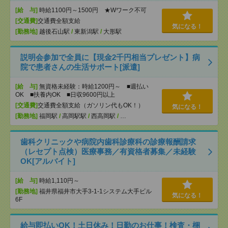
[給 与]
時給1100円～1500円 ★Wワーク不可
[交通費]
交通費全額支給
気になる！
[勤務地]
越後石山駅
/
東新潟駅
/
大形駅
説明会参加で全員に【現金2千円相当プレゼント】病
院で患者さんの生活サポート[派遣]
[給 与]
無資格未経験：時給1200円～ ■週払い
OK ■扶養内OK ■日収9600円以上
[交通費]
交通費全額支給（ガソリン代もOK！）
気になる！
[勤務地]
福岡駅
/
高岡駅駅
/
西高岡駅
/
…
歯科クリニックや病院内歯科診療科の診療報酬請求
（レセプト点検）医療事務／有資格者募集／未経験
OK[アルバイト]
[給 与]
時給1,110円～
[勤務地]
福井県福井市大手3-1-1システム大手ビル
気になる！
6F
給与即払いOK！土日休み！日勤のお仕事！検査・梱