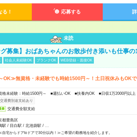
なる！
応募する
詳
未読
グ募集】おばあちゃんのお散歩付き添いも仕事の
K
社会人未経験OK
ブランクOK
WEB登録・面接OK
～OK≫無資格・未経験でも時給1500円～！土日祝休みもOK
資格未経験：時給1500円～ ■週払いOK ■扶養内OK ■日収1万2000円以上
交通費別途支給あり
交通費全額支給
通費
京都豊島区
鴨駅
/
目白駅
/
北池袋駅
/
…
≪自宅からドアtoドアで30分以内！≫ご希望の勤務地を紹介します。