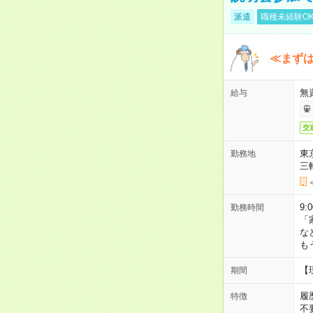
派遣
職種未経験O
≪まずは
無
給与
交
東
勤務地
三
9:
勤務時間
「
な
も
【
期間
履
特徴
不