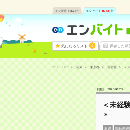
エン派遣
71573
件
エン バイト
82531
件
0
気になるリスト
保存した希
バイトTOP
関東
東京都
新宿区
＜未
掲載日 :
2026
/
07
/
05
＜未経
＊
派遣
職種未経