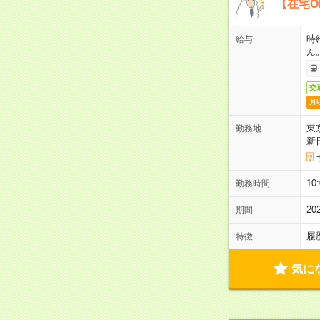
【在宅O
時
給与
ん
交
月
東
勤務地
新
1
勤務時間
2
期間
履
特徴
気に