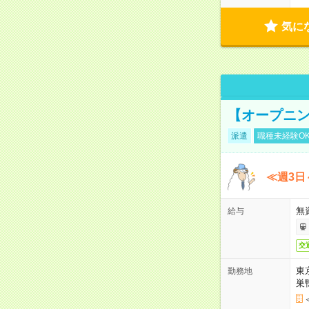
気に
【オープニン
派遣
職種未経験O
≪週3日
無
給与
交
東
勤務地
巣