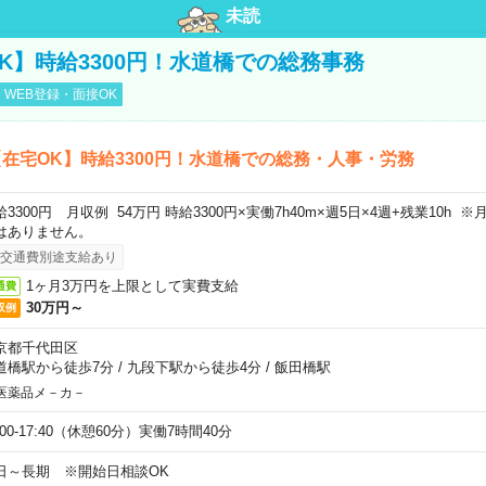
未読
K】時給3300円！水道橋での総務事務
WEB登録・面接OK
在宅OK】時給3300円！水道橋での総務・人事・労務
給3300円 月収例 54万円 時給3300円×実働7h40m×週5日×4週+残業10h
はありません。
交通費別途支給あり
1ヶ月3万円を上限として実費支給
通費
30万円～
収例
京都千代田区
道橋駅から徒歩7分
/
九段下駅から徒歩4分
/
飯田橋駅
医薬品メ－カ－
:00-17:40（休憩60分）実働7時間40分
日～長期 ※開始日相談OK