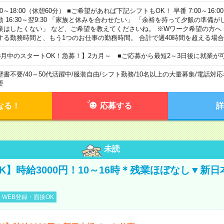
00～18:00（休憩60分） ■ご希望があれば下記シフトもOK！ 早番 7:00～16:00 遅
勤 16:30～翌9:30 「家族と休みを合わせたい」 「余裕を持って夕飯の準備
業はしたくない」 など、ご希望を教えてくださいね。 ※Wワーク希望の方へ
する勤務時間と、もう1つのお仕事の勤務時間。 合計で週40時間を超える場
8月中のスタートOK！急募！】2カ月～ ■ご応募から最短2～3日後に就業が
歴書不要
/
40～50代活躍中
/
服装自由
/
シフト勤務
/
10名以上の大量募集
/
電話対応
要
なる！
応募する
詳
未読
K】時給3000円！10～16時＊残業ほぼなし▼新
WEB登録・面接OK