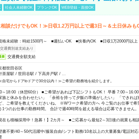
K
社会人未経験OK
ブランクOK
WEB登録・面接OK
相談だけでもOK！≫日収1.2万円以上で週3日～＆土日休みも
資格未経験：時給1500円～ ■週払いOK ■扶養内OK ■日収1万2000円以上
交通費別途支給あり
交通費全額支給
通費
京都世田谷区
軒茶屋駅
/
世田谷駅
/
下高井戸駅
/
…
≪自宅からドアtoドアで30分以内！≫ご希望の勤務地を紹介します。
00～18:00（休憩60分） ■ご希望があれば下記シフトもOK！ 早番 7:00～16:00 遅
家族と休みを合わせたい」 「余裕を持って夕飯の準備がしたい」 「できれば
ど、ご希望を教えてくださいね。 ※Wワーク希望の方へ 今ご覧のお仕事で希
う1つのお仕事の勤務時間。 合計で週40時間を超える場合は応募できません。
現在も積極採用中！急募！】2カ月～ ■ご応募から最短2～3日後の就業も相
歴書不要
/
40～50代活躍中
/
服装自由
/
シフト勤務
/
10名以上の大量募集
/
電話対応
要