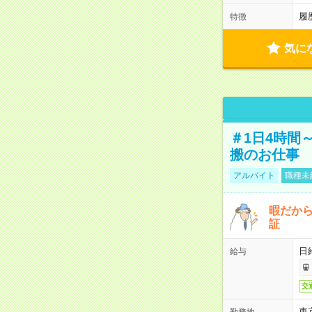
履
特徴
気に
＃1日4時間
搬のお仕事
アルバイト
職種未
暇だか
証
日
給与
交
東
勤務地