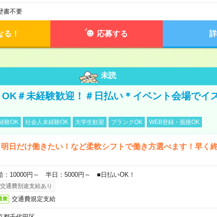
歴書不要
なる！
応募する
詳
未読
～OK＃未経験歓迎！＃日払い＊イベント会場でイ
経験OK
社会人未経験OK
大学生歓迎
ブランクOK
WEB登録・面接OK
ら明日だけ働きたい！など柔軟シフトで働き方選べます！早く
給：10000円～ 半日：5000円～ ■日払いOK！
交通費別途支給あり
交通費規定支給
通費
京都千代田区