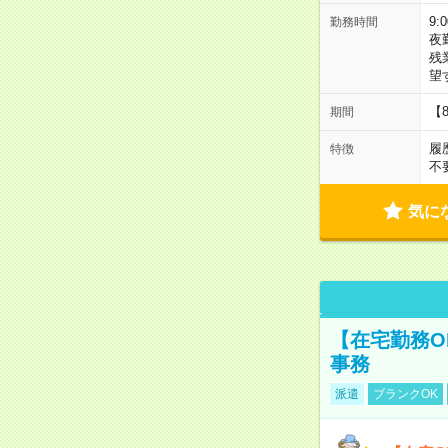
9:
勤務時間
夜
残
望
【
期間
履
特徴
不
気に
【在宅勤務O
事務
派遣
ブランクOK