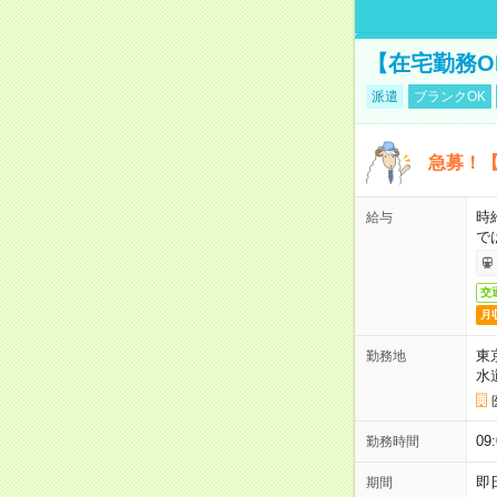
【在宅勤務O
派遣
ブランクOK
急募！【
時
給与
で
交
月
東
勤務地
水
09
勤務時間
即
期間