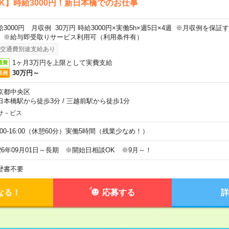
K】時給3000円！新日本橋でのお仕事
給3000円 月収例 30万円 時給3000円×実働5h×週5日×4週 ※月収例を保
。※給与即受取りサービス利用可（利用条件有）
交通費別途支給あり
1ヶ月3万円を上限として実費支給
通費
30万円～
収例
京都中央区
日本橋駅から徒歩3分
/
三越前駅から徒歩1分
サ－ビス
0:00-16:00（休憩60分）実働5時間（残業少なめ！）
026年09月01日～長期 ※開始日相談OK ※9月～！
歴書不要
なる！
応募する
詳