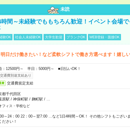
未読
4時間～未経験でももちろん歓迎！イベント会場で
事
経験OK
社会人未経験OK
大学生歓迎
ブランクOK
WEB登録・面接OK
ら明日だけ働きたい！など柔軟シフトで働き方選べます！嬉し
給：12500円～ 半日：5000円～ ■日払いOK！
交通費別途支給あり
交通費規定支給
通費
京都千代田区
葉原駅
/
神保町駅
/
麹町駅
/
…
オフィス・学校など
0:00～24：00 22：00～翌7:00 …など1日4時間～OK！ その他シフトもござ
ください！