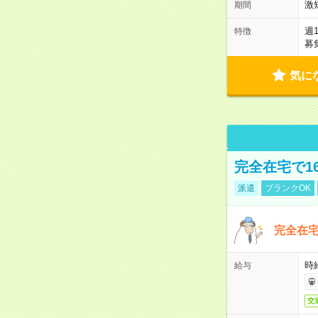
激
期間
週
特徴
募
気に
完全在宅で1
派遣
ブランクOK
完全在宅
時
給与
交