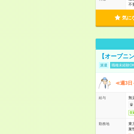
不
気に
【オープニン
派遣
職種未経験O
≪週3日
無
給与
交
東
勤務地
巣