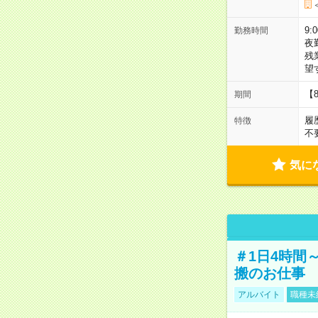
9:
勤務時間
夜
残
望
【
期間
履
特徴
不
気に
＃1日4時間
搬のお仕事
アルバイト
職種未