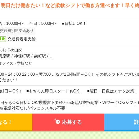
ら明日だけ働きたい！など柔軟シフトで働き方選べます！早く
給：10000円～ 半日：5000円～ ■日払いOK！
交通費別途支給あり
交通費規定支給
通費
京都千代田区
葉原駅
/
神保町駅
/
麹町駅
/
…
オフィス・学校など
0:00～24：00 22：00～翌7:00 …など1日4時間～OK！ その他シフトもござ
ください！
短1日～OK！ ■もちろん即日スタートもOK！ ■曜日・日数はアナタ次第！
1日からOK
/
日払いOK
/
履歴書不要
/
40～50代活躍中
/
副業・WワークOK
/
シフト
集
/
電話対応なし
/
パソコンスキル不要
なる！
応募する
詳