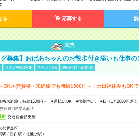
要
なる！
応募する
詳
未読
グ募集】おばあちゃんのお散歩付き添いも仕事の
K
社会人未経験OK
ブランクOK
WEB登録・面接OK
～OK≫無資格・未経験でも時給1500円～！土日祝休みもOK
資格未経験：時給1500円～ ■週払いOK ■扶養内OK ■日収1万2000円以上
交通費別途支給あり
交通費全額支給
通費
京都豊島区
鴨駅
/
目白駅
/
北池袋駅
/
…