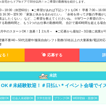
≪自宅からドアtoドアで30分以内！≫ご希望の勤務地を紹介します。
00～18:00（休憩60分） ■ご希望があれば下記シフトもOK！ 早番 7:00～16:00 遅
勤 16:30～翌9:30 「家族と休みを合わせたい」 「余裕を持って夕飯の準備
業はしたくない」 など、ご希望を教えてくださいね。 ※Wワーク希望の方へ
する勤務時間と、もう1つのお仕事の勤務時間。 合計で週40時間を超える場
8月中のスタートOK！急募！】2カ月～ ■ご応募から最短2～3日後に就業が
歴書不要
/
40～50代活躍中
/
服装自由
/
シフト勤務
/
10名以上の大量募集
/
電話対応
要
なる！
応募する
詳
未読
～OK＃未経験歓迎！＃日払い＊イベント会場でイ
経験OK
社会人未経験OK
大学生歓迎
ブランクOK
WEB登録・面接OK