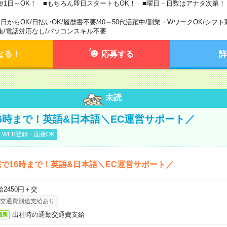
短1日～OK！ ■もちろん即日スタートもOK！ ■曜日・日数はアナタ次第！
1日からOK
/
日払いOK
/
履歴書不要
/
40～50代活躍中
/
副業・WワークOK
/
シフト
集
/
電話対応なし
/
パソコンスキル不要
なる！
応募する
詳
未読
6時まで！英語&日本語＼EC運営サポート／
WEB登録・面接OK
で16時まで！英語&日本語＼EC運営サポート／
給2450円＋交
交通費別途支給あり
出社時の通勤交通費支給
通費