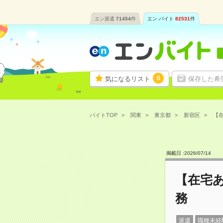
エン派遣
71454
件
エン バイト
82531
件
0
気になるリスト
保存した希
バイトTOP
関東
東京都
新宿区
【在
掲載日 :
2026
/
07
/
14
【在宅あ
務
派遣
職種未経