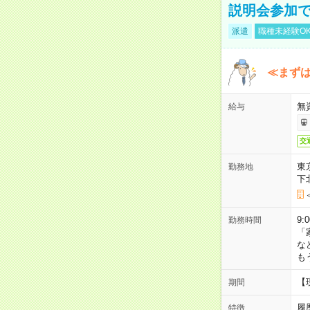
説明会参加で
派遣
職種未経験O
≪まずは
無
給与
交
東
勤務地
下
9:
勤務時間
「
な
も
【
期間
履
特徴