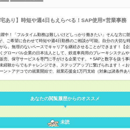
宅あり】時短や週4日もえらべる！SAP使用×営業事務
代活躍中！「フルタイム勤務は難しいけどしっかり働きたい」そんな方に朗
すが、ご希望に合わせて時短や週4日勤務のご相談が可能。自分の大切な
がら、無理のないペースでキャリアを継続させることができます！【企
くグローバル企業の日本法人として、鉄道車両用のブレーキシステムや
販売、保守サービスを専門に手がける企業です。＊SAPと数字を扱う事
未経験からでもチャレンジでき、ステップアップに繋げられます！＜お
ーン＞アデコでの就業開始で、就業応援金1万円支給（対象は諸条件あ
あなたの閲覧履歴からのオススメ
未読