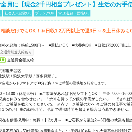
全員に【現金2千円相当プレゼント】生活のお手
K
社会人未経験OK
ブランクOK
WEB登録・面接OK
相談だけでもOK！≫日収1.2万円以上で週3日～＆土日休みも
資格未経験：時給1500円～ ■週払いOK ■扶養内OK ■日収1万2000円以上
交通費別途支給あり
交通費全額支給
通費
京都世田谷区
北沢駅
/
駒沢大学駅
/
喜多見駅
/
…
≪自宅からドアtoドアで30分以内！≫ご希望の勤務地を紹介します。
00～18:00（休憩60分） ■ご希望があれば下記シフトもOK！ 早番 7:00～16:00 遅
家族と休みを合わせたい」 「余裕を持って夕飯の準備がしたい」 「できれば
ど、ご希望を教えてくださいね。 ※Wワーク希望の方へ 今ご覧のお仕事で希
う1つのお仕事の勤務時間。 合計で週40時間を超える場合は応募できません。
現在も積極採用中！急募！】2カ月～ ■ご応募から最短2～3日後の就業も相
歴書不要
/
40～50代活躍中
/
服装自由
/
シフト勤務
/
10名以上の大量募集
/
電話対応