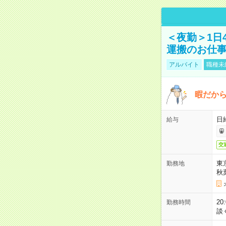
＜夜勤＞1日
運搬のお仕
アルバイト
職種未
暇だか
日
給与
交
東
勤務地
秋
2
勤務時間
談