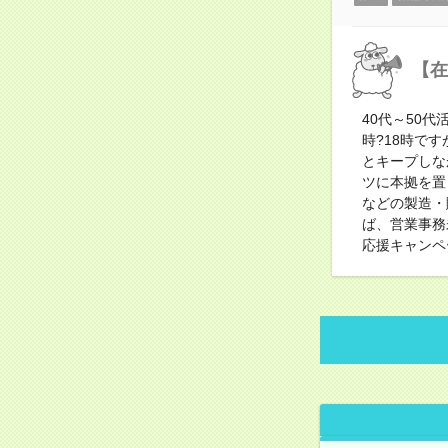
【在
40代～50
時?18時で
とキープしな
ツに本拠を置
などの製造・
ば、営業事務
応援キャンペ