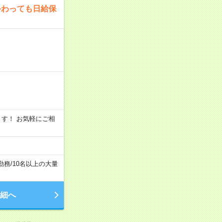
終わっても日給保
います！ お気軽にご相
勤務
/
10名以上の大量
細へ