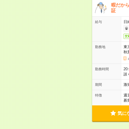
暇だか
証
日
給与
交
東
勤務地
秋
2
勤務時間
談
激
期間
週
特徴
募
気に