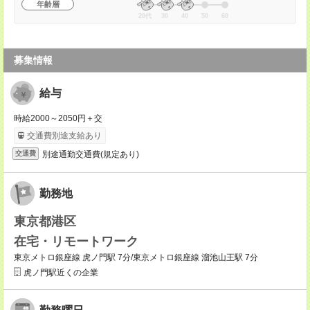
年齢層
20代
30
40
50
60
募集情報
給与
時給2000～2050円＋交
交通費別途支給あり
別途通勤交通費(規定あり)
交通費
勤務地
東京都港区
在宅・リモートワーク
東京メトロ銀座線 虎ノ門駅 7分/東京メトロ銀座線 溜池山王駅 7分
虎ノ門駅近くの企業