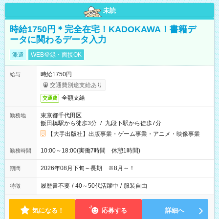
未読
時給1750円＊完全在宅！KADOKAWA！書籍デ
ータに関わるデータ入力
派遣
WEB登録・面接OK
時給1750円
給与
交通費別途支給あり
全額支給
交通費
東京都千代田区
勤務地
飯田橋駅から徒歩3分
/
九段下駅から徒歩7分
【大手出版社】出版事業・ゲーム事業・アニメ・映像事業
10:00～18:00(実働7時間 休憩1時間)
勤務時間
2026年08月下旬～長期 ※8月～！
期間
履歴書不要
/
40～50代活躍中
/
服装自由
特徴
気になる！
応募する
詳細へ