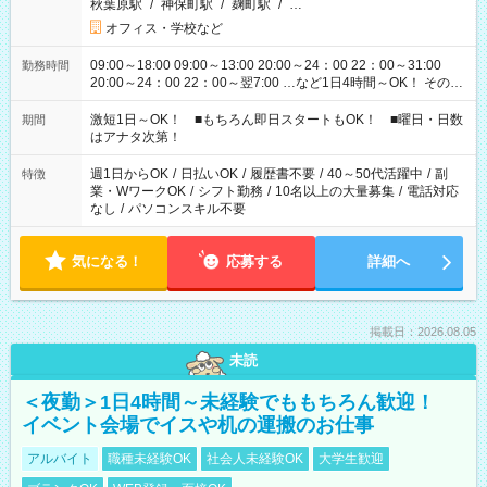
秋葉原駅
/
神保町駅
/
麹町駅
/
…
オフィス・学校など
09:00～18:00 09:00～13:00 20:00～24：00 22：00～31:00
勤務時間
20:00～24：00 22：00～翌7:00 …など1日4時間～OK！ その他
シフトもございます！ お気軽にご相談ください！
激短1日～OK！ ■もちろん即日スタートもOK！ ■曜日・日数
期間
はアナタ次第！
週1日からOK
/
日払いOK
/
履歴書不要
/
40～50代活躍中
/
副
特徴
業・WワークOK
/
シフト勤務
/
10名以上の大量募集
/
電話対応
なし
/
パソコンスキル不要
気になる！
応募する
詳細へ
掲載日：2026.08.05
未読
＜夜勤＞1日4時間～未経験でももちろん歓迎！
イベント会場でイスや机の運搬のお仕事
アルバイト
職種未経験OK
社会人未経験OK
大学生歓迎