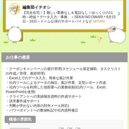
編集部イチオシ
【完全在宅！】難しい業務なし＆電話なし！ゆっくりの11
時～時短＊データ入力・事務、＜SEKAI NO OWARI＊8月15
日・16日＞ドーム公演のサポートバイトなど
(8/7UP!)
お仕事の概要
・クーポンキャンペーンの進行管理(スケジュール策定補助、タスクリスト
の作成／管理、進捗管理)
・Excel上でのデータ入力、簡単な集計作業
・社内ツールによるデータの抽出、集計作業、定型レポート作成
・社内ツールを利用した他部署への業務依頼(社内ツール、Excel、
PowerPointを使用)
・クライアントへの実績報告資料の作成サポート
・請求書作成サポート
・判断が伴わない内容の対外メール対応)
・パワーポイントへの数値転記や社内資料修正
職場の雰囲気