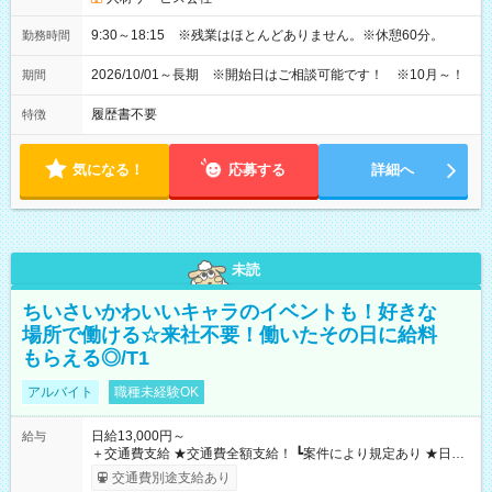
9:30～18:15 ※残業はほとんどありません。※休憩60分。
勤務時間
2026/10/01～長期 ※開始日はご相談可能です！ ※10月～！
期間
履歴書不要
特徴
気になる！
応募する
詳細へ
未読
ちいさいかわいいキャラのイベントも！好きな
場所で働ける☆来社不要！働いたその日に給料
もらえる◎/T1
アルバイト
職種未経験OK
日給13,000円～
給与
＋交通費支給 ★交通費全額支給！ ┗案件により規定あり ★日払
いOK！（規定あり） ┗働いたその日に現金GET♪ お仕事後はコ
交通費別途支給あり
ンビニATMから 日払い分を引き落とせます！ 【試用期間】試