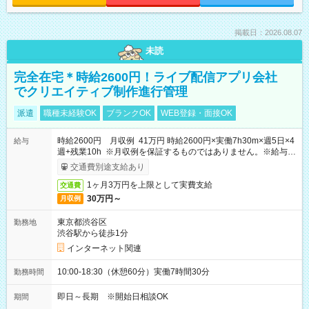
掲載日：2026.08.07
未読
完全在宅＊時給2600円！ライブ配信アプリ会社
でクリエイティブ制作進行管理
派遣
職種未経験OK
ブランクOK
WEB登録・面接OK
時給2600円 月収例 41万円 時給2600円×実働7h30m×週5日×4
給与
週+残業10h ※月収例を保証するものではありません。※給与即
受取りサービス利用可（利用条件有）
交通費別途支給あり
1ヶ月3万円を上限として実費支給
交通費
30万円～
月収例
東京都渋谷区
勤務地
渋谷駅から徒歩1分
インターネット関連
10:00-18:30（休憩60分）実働7時間30分
勤務時間
即日～長期 ※開始日相談OK
期間