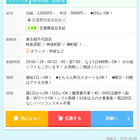
ブランクOK
WEB登録・面接OK
日給：12500円～ 半日：5000円～ ■日払いOK！
給与
交通費別途支給あり
交通費規定支給
交通費
東京都千代田区
勤務地
秋葉原駅
/
神保町駅
/
麹町駅
/
…
オフィス・学校など
20:00～24：00 22：00～翌7:00 …など1日4時間～OK！ その他
勤務時間
シフトもございます！ お気軽にご相談ください！
激短1日～OK！ ■もちろん即日スタートもOK！ ■曜日・日数
期間
はアナタ次第！
週1日からOK
/
日払いOK
/
履歴書不要
/
40～50代活躍中
/
副
特徴
業・WワークOK
/
シフト勤務
/
10名以上の大量募集
/
電話対応
なし
/
パソコンスキル不要
気になる！
応募する
詳細へ
掲載日：2026.08.08