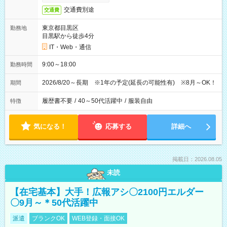
交通費別途
交通費
東京都目黒区
勤務地
目黒駅から徒歩4分
IT・Web・通信
9:00～18:00
勤務時間
2026/8/20～長期 ※1年の予定(延長の可能性有) ※8月～OK！
期間
履歴書不要
/
40～50代活躍中
/
服装自由
特徴
気になる！
応募する
詳細へ
掲載日：2026.08.05
未読
【在宅基本】大手！広報アシ〇2100円エルダー
〇9月～＊50代活躍中
派遣
ブランクOK
WEB登録・面接OK