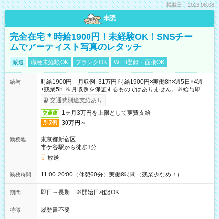
掲載日：2026.08.08
未読
完全在宅＊時給1900円！未経験OK！SNSチー
ムでアーティスト写真のレタッチ
派遣
職種未経験OK
ブランクOK
WEB登録・面接OK
時給1900円 月収例 31万円 時給1900円×実働8h×週5日×4週
給与
+残業5h ※月収例を保証するものではありません。※給与即受
取りサービス利用可（利用条件有）
交通費別途支給あり
1ヶ月3万円を上限として実費支給
交通費
30万円～
月収例
東京都新宿区
勤務地
市ケ谷駅から徒歩3分
放送
11:00-20:00（休憩60分）実働8時間（残業少なめ！）
勤務時間
即日～長期 ※開始日相談OK
期間
履歴書不要
特徴