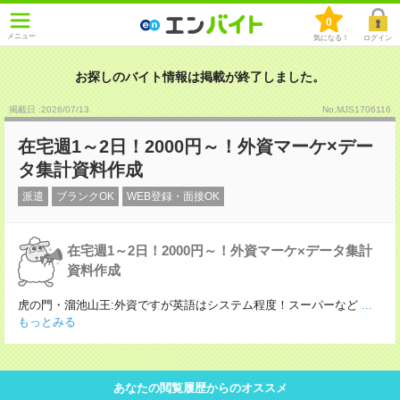
0
メニュー
気になる！
ログイン
お探しのバイト情報は掲載が終了しました。
掲載日 :2026
/
07
/
13
No.MJS1706116
在宅週1～2日！2000円～！外資マーケ×デー
タ集計資料作成
派遣
ブランクOK
WEB登録・面接OK
在宅週1～2日！2000円～！外資マーケ×データ集計
資料作成
虎の門・溜池山王:外資ですが英語はシステム程度！スーパーなど
...
もっとみる
あなたの閲覧履歴からのオススメ