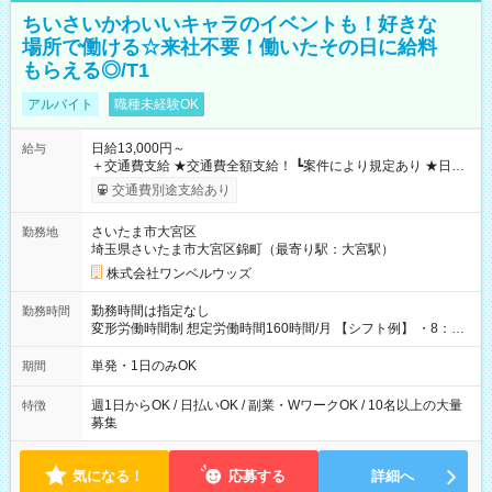
ちいさいかわいいキャラのイベントも！好きな
場所で働ける☆来社不要！働いたその日に給料
もらえる◎/T1
アルバイト
職種未経験OK
日給13,000円～
給与
＋交通費支給 ★交通費全額支給！ ┗案件により規定あり ★日払
いOK！（規定あり） ┗働いたその日に現金GET♪ お仕事後はコ
交通費別途支給あり
ンビニATMから 日払い分を引き落とせます！ 【試用期間】試
用期間なし
さいたま市大宮区
勤務地
埼玉県さいたま市大宮区錦町（最寄り駅：大宮駅）
株式会社ワンベルウッズ
勤務時間は指定なし
勤務時間
変形労働時間制 想定労働時間160時間/月 【シフト例】 ・8：00
～21：00
単発・1日のみOK
期間
週1日からOK / 日払いOK / 副業・WワークOK / 10名以上の大量
特徴
募集
気になる！
応募する
詳細へ