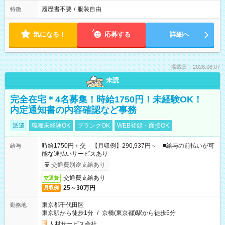
履歴書不要
/
服装自由
特徴
気になる！
応募する
詳細へ
掲載日：2026.08.07
未読
完全在宅＊4名募集！時給1750円！未経験OK！
内定通知書の内容確認など事務
派遣
職種未経験OK
ブランクOK
WEB登録・面接OK
時給1750円＋交 【月収例】290,937円～ ■給与の前払いが可
給与
能な速払いサービスあり
交通費別途支給あり
交通費支給あり
交通費
25～30万円
月収例
東京都千代田区
勤務地
東京駅から徒歩1分
/
京橋(東京都)駅から徒歩5分
人材サービス会社