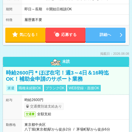
即日～長期 ※開始日相談OK
期間
履歴書不要
特徴
気になる！
応募する
詳細へ
掲載日：2026.08.08
未読
時給2600円＊ほぼ在宅！週3～4日＆16時迄
OK！補助金申請のサポート業務
派遣
職種未経験OK
ブランクOK
WEB登録・面接OK
時給2600円
給与
交通費別途支給あり
全額支給
交通費
東京都中央区
勤務地
八丁堀(東京都)駅から徒歩2分
/
茅場町駅から徒歩6分