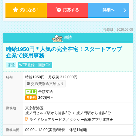
気になる！
応募する
詳細へ
掲載日：2026.08.08
未読
時給1950円＊人気の完全在宅！スタートアップ
企業で採用事務
派遣
WEB登録・面接OK
時給1950円 月収例 312,000円
給与
交通費別途支給あり
全額支給
交通費
30万円～
月収例
東京都港区
勤務地
虎ノ門ヒルズ駅から徒歩2分
/
虎ノ門駅から徒歩8分
ライドシェアサービス／タクシー配車アプリ運営★
09:00～18:00(実働8時間 休憩1時間)
勤務時間