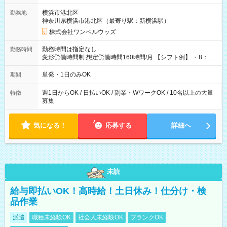
用期間なし
横浜市港北区
勤務地
神奈川県横浜市港北区（最寄り駅：新横浜駅）
株式会社ワンベルウッズ
勤務時間は指定なし
勤務時間
変形労働時間制 想定労働時間160時間/月 【シフト例】 ・8：00
～21：00
単発・1日のみOK
期間
週1日からOK / 日払いOK / 副業・WワークOK / 10名以上の大量
特徴
募集
気になる！
応募する
詳細へ
未読
給与即払いOK！高時給！土日休み！仕分け・検
品作業
派遣
職種未経験OK
社会人未経験OK
ブランクOK