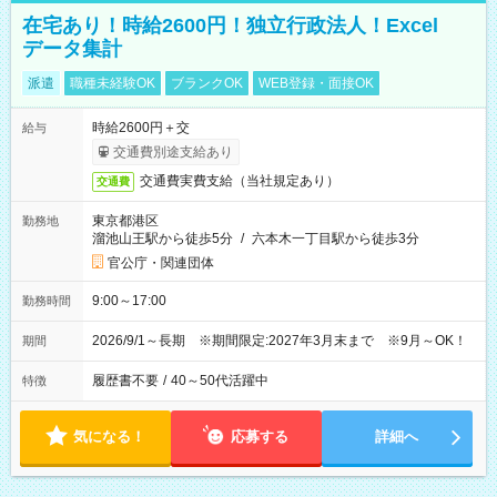
在宅あり！時給2600円！独立行政法人！Excel
データ集計
派遣
職種未経験OK
ブランクOK
WEB登録・面接OK
時給2600円＋交
給与
交通費別途支給あり
交通費実費支給（当社規定あり）
交通費
東京都港区
勤務地
溜池山王駅から徒歩5分
/
六本木一丁目駅から徒歩3分
官公庁・関連団体
9:00～17:00
勤務時間
2026/9/1～長期 ※期間限定:2027年3月末まで ※9月～OK！
期間
履歴書不要
/
40～50代活躍中
特徴
気になる！
応募する
詳細へ