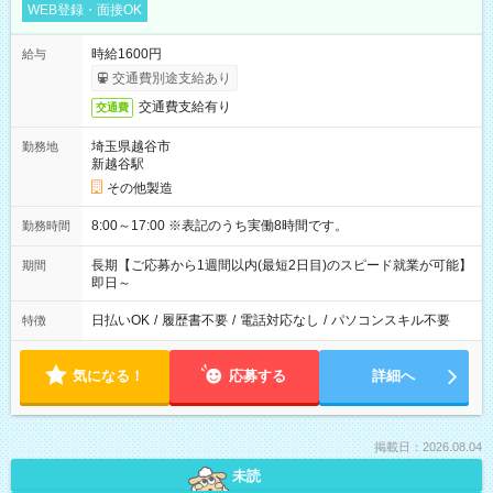
WEB登録・面接OK
時給1600円
給与
交通費別途支給あり
交通費支給有り
交通費
埼玉県越谷市
勤務地
新越谷駅
その他製造
8:00～17:00 ※表記のうち実働8時間です。
勤務時間
長期【ご応募から1週間以内(最短2日目)のスピード就業が可能】
期間
即日～
日払いOK
/
履歴書不要
/
電話対応なし
/
パソコンスキル不要
特徴
気になる！
応募する
詳細へ
掲載日：2026.08.04
未読