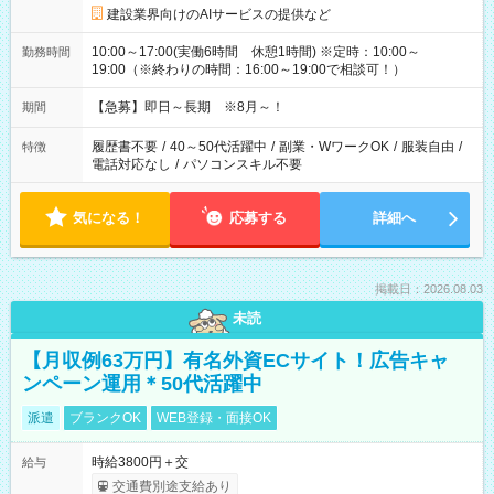
建設業界向けのAIサービスの提供など
10:00～17:00(実働6時間 休憩1時間) ※定時：10:00～
勤務時間
19:00（※終わりの時間：16:00～19:00で相談可！）
【急募】即日～長期 ※8月～！
期間
履歴書不要
/
40～50代活躍中
/
副業・WワークOK
/
服装自由
/
特徴
電話対応なし
/
パソコンスキル不要
気になる！
応募する
詳細へ
掲載日：2026.08.03
未読
【月収例63万円】有名外資ECサイト！広告キャ
ンペーン運用＊50代活躍中
派遣
ブランクOK
WEB登録・面接OK
時給3800円＋交
給与
交通費別途支給あり