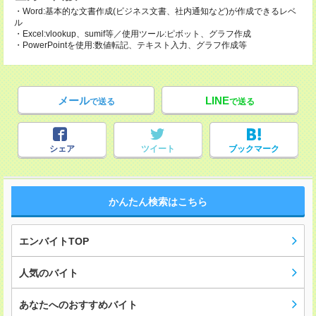
・Word:基本的な文書作成(ビジネス文書、社内通知など)が作成できるレベ
ル
・Excel:vlookup、sumif等／使用ツール:ピボット、グラフ作成
・PowerPointを使用:数値転記、テキスト入力、グラフ作成等
メール
LINE
で送る
で送る
シェア
ツイート
ブックマーク
かんたん検索はこちら
エンバイトTOP
人気のバイト
あなたへのおすすめバイト