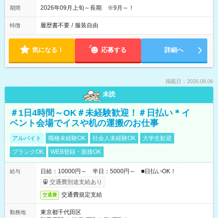
2026年09月上旬～長期 ※9月～！
期間
履歴書不要
/
服装自由
特徴
気になる！
応募する
詳細へ
掲載日：2026.08.06
未読
＃1日4時間～OK＃未経験歓迎！＃日払い＊イ
ベント会場でイスや机の運搬のお仕事
アルバイト
職種未経験OK
社会人未経験OK
大学生歓迎
ブランクOK
WEB登録・面接OK
日給：10000円～ 半日：5000円～ ■日払いOK！
給与
交通費別途支給あり
交通費規定支給
交通費
東京都千代田区
勤務地