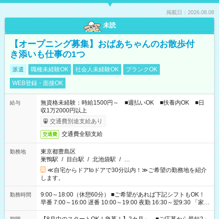
掲載日：2026.08.08
未読
【オープニング募集】おばあちゃんのお散歩付
き添いも仕事の1つ
派遣
職種未経験OK
社会人未経験OK
ブランクOK
WEB登録・面接OK
無資格未経験：時給1500円～ ■週払いOK ■扶養内OK ■日
給与
収1万2000円以上
交通費別途支給あり
交通費全額支給
交通費
東京都豊島区
勤務地
巣鴨駅
/
目白駅
/
北池袋駅
/
…
≪自宅からドアtoドアで30分以内！≫ご希望の勤務地を紹介
します。
9:00～18:00（休憩60分） ■ご希望があれば下記シフトもOK！
勤務時間
早番 7:00～16:00 遅番 10:00～19:00 夜勤 16:30～翌9:30 「家族
と休みを合わせたい」 「余裕を持って夕飯の準備がしたい」
「できれば残業はしたくない」 など、ご希望を教えてください