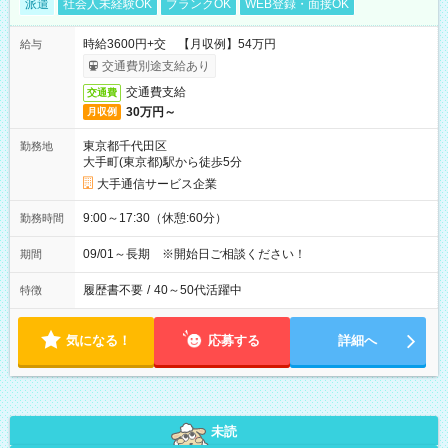
派遣
社会人未経験OK
ブランクOK
WEB登録・面接OK
時給3600円+交 【月収例】54万円
給与
交通費別途支給あり
交通費支給
交通費
30万円～
月収例
東京都千代田区
勤務地
大手町(東京都)駅から徒歩5分
大手通信サービス企業
9:00～17:30（休憩:60分）
勤務時間
09/01～長期 ※開始日ご相談ください！
期間
履歴書不要
/
40～50代活躍中
特徴
気になる！
応募する
詳細へ
未読