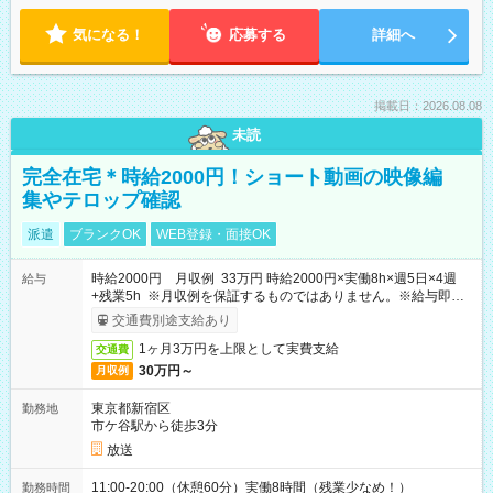
気になる！
応募する
詳細へ
掲載日：2026.08.08
未読
完全在宅＊時給2000円！ショート動画の映像編
集やテロップ確認
派遣
ブランクOK
WEB登録・面接OK
時給2000円 月収例 33万円 時給2000円×実働8h×週5日×4週
給与
+残業5h ※月収例を保証するものではありません。※給与即受
取りサービス利用可（利用条件有）
交通費別途支給あり
1ヶ月3万円を上限として実費支給
交通費
30万円～
月収例
東京都新宿区
勤務地
市ケ谷駅から徒歩3分
放送
11:00-20:00（休憩60分）実働8時間（残業少なめ！）
勤務時間