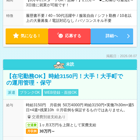
【8月中のスタートOK！急募！】2カ月～ ■ご応募から最短2～
期間
ね。 ※Wワーク希望の方へ 今ご覧のお仕事で希望する勤務時間
3日後に就業が可能です！
と、もう1つのお仕事の勤務時間。 合計で週40時間を超える場
合は応募できません。
履歴書不要
/
40～50代活躍中
/
服装自由
/
シフト勤務
/
10名以
特徴
上の大量募集
/
電話対応なし
/
パソコンスキル不要
気になる！
応募する
詳細へ
掲載日：2026.08.07
未読
【在宅勤務OK】時給3150円！大手！大手町で
の運用管理・保守
派遣
ブランクOK
WEB登録・面接OK
時給3150円 月収例 50万4000円 時給3150円×実働7h30m×週5
給与
日×4週+残業10h ※月収例を保証するものではありません。
交通費別途支給あり
1ヶ月3万円を上限として実費支給
交通費
30万円～
月収例