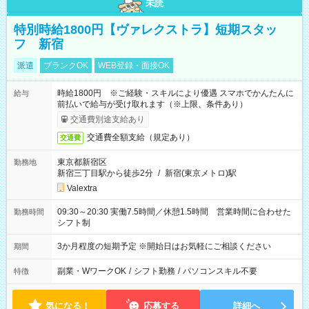
未読
特別時給1800円【ヴァレクストラ】短期スタッ
フ 新宿
派遣
ブランクOK
WEB登録・面接OK
時給1800円 ※ご経験・スキルにより優遇 スマホでかんたんに
給与
前払いで給与が受け取れます（※上限、条件あり）
交通費別途支給あり
交通費全額支給（規定あり）
交通費
東京都新宿区
勤務地
新宿三丁目駅から徒歩2分
/
新宿(東京メトロ)駅
Valextra
09:30～20:30 実働7.5時間／休憩1.5時間 営業時間に合わせた
勤務時間
シフト制
3か月程度の短期予定 ※開始日はお気軽にご相談ください
期間
副業・WワークOK
/
シフト勤務
/
パソコンスキル不要
特徴
気になる！
応募する
詳細へ