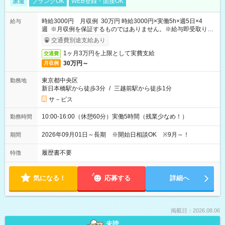
派遣
ブランクOK
WEB登録・面接OK
時給3000円 月収例 30万円 時給3000円×実働5h×週5日×4
給与
週 ※月収例を保証するものではありません。※給与即受取りサ
ービス利用可（利用条件有）
交通費別途支給あり
1ヶ月3万円を上限として実費支給
交通費
30万円～
月収例
東京都中央区
勤務地
新日本橋駅から徒歩3分
/
三越前駅から徒歩1分
サ－ビス
10:00-16:00（休憩60分）実働5時間（残業少なめ！）
勤務時間
2026年09月01日～長期 ※開始日相談OK ※9月～！
期間
履歴書不要
特徴
気になる！
応募する
詳細へ
掲載日：2026.08.06
未読