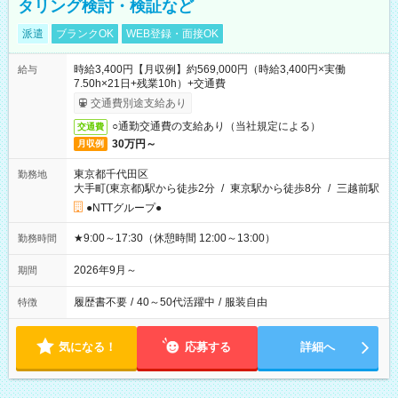
タリング検討・検証など
派遣
ブランクOK
WEB登録・面接OK
時給3,400円【月収例】約569,000円（時給3,400円×実働
給与
7.50h×21日+残業10h）+交通費
交通費別途支給あり
○通勤交通費の支給あり（当社規定による）
交通費
30万円～
月収例
東京都千代田区
勤務地
大手町(東京都)駅から徒歩2分
/
東京駅から徒歩8分
/
三越前駅
●NTTグループ●
★9:00～17:30（休憩時間 12:00～13:00）
勤務時間
2026年9月～
期間
履歴書不要
/
40～50代活躍中
/
服装自由
特徴
気になる！
応募する
詳細へ