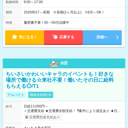
9:00～17:00
勤務時間
2026/8/17～長期 ※長期(2ヶ月以上) ※8月～OK！
期間
履歴書不要
/
40～50代活躍中
特徴
気になる！
応募する
詳細へ
未読
ちいさいかわいいキャラのイベントも！好きな
場所で働ける☆来社不要！働いたその日に給料
もらえる◎/T1
アルバイト
職種未経験OK
日給13,000円～
給与
＋交通費支給 ★交通費全額支給！ ┗案件により規定あり ★日払
いOK！（規定あり） ┗働いたその日に現金GET♪ お仕事後はコ
交通費別途支給あり
ンビニATMから 日払い分を引き落とせます！ 【試用期間】試
用期間なし