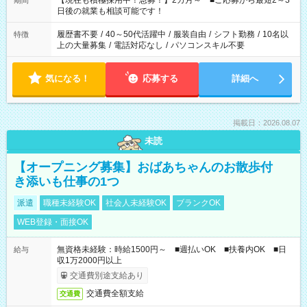
【現在も積極採用中！急募！】2カ月～ ■ご応募から最短2～3
期間
の方へ 今ご覧のお仕事で希望する勤務時間と、もう1つのお仕事
日後の就業も相談可能です！
の勤務時間。 合計で週40時間を超える場合は応募できません。
履歴書不要
/
40～50代活躍中
/
服装自由
/
シフト勤務
/
10名以
特徴
上の大量募集
/
電話対応なし
/
パソコンスキル不要
気になる！
応募する
詳細へ
掲載日：2026.08.07
未読
【オープニング募集】おばあちゃんのお散歩付
き添いも仕事の1つ
派遣
職種未経験OK
社会人未経験OK
ブランクOK
WEB登録・面接OK
無資格未経験：時給1500円～ ■週払いOK ■扶養内OK ■日
給与
収1万2000円以上
交通費別途支給あり
交通費全額支給
交通費