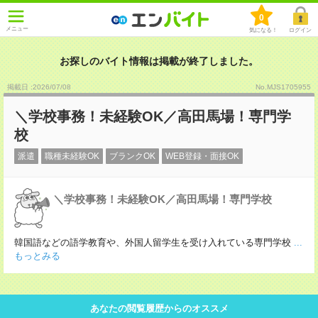
0
メニュー
気になる！
ログイン
お探しのバイト情報は掲載が終了しました。
掲載日 :2026
/
07
/
08
No.MJS1705955
＼学校事務！未経験OK／高田馬場！専門学
校
派遣
職種未経験OK
ブランクOK
WEB登録・面接OK
＼学校事務！未経験OK／高田馬場！専門学校
韓国語などの語学教育や、外国人留学生を受け入れている専門学校
...
もっとみる
あなたの閲覧履歴からのオススメ