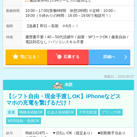
建設業界向けのAIサービスの提供など
10:00～17:00(実働6時間 休憩1時間) ※定時：10:00～
勤務時間
19:00（※終わりの時間：16:00～19:00で相談可！）
【急募】即日～長期 ※8月～！
期間
履歴書不要
/
40～50代活躍中
/
副業・WワークOK
/
服装自由
/
特徴
電話対応なし
/
パソコンスキル不要
気になる！
応募する
詳細へ
掲載日：2026.08.07
未読
【シフト自由・現金手渡しOK】iPhoneなどス
マホの充電を繋げるだけ！
派遣
職種未経験OK
社会人未経験OK
大学生歓迎
ブランクOK
WEB登録・面接OK
時給1414円～ ▼日払いOK（規定あり） ■初勤務手当あり
給与