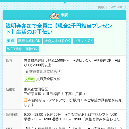
掲載日：2026.08.07
未読
説明会参加で全員に【現金2千円相当プレゼン
ト】生活のお手伝い
派遣
職種未経験OK
社会人未経験OK
ブランクOK
WEB登録・面接OK
無資格未経験：時給1500円～ ■週払いOK ■扶養内OK ■日
給与
収1万2000円以上
交通費別途支給あり
交通費全額支給
交通費
東京都世田谷区
勤務地
三軒茶屋駅
/
世田谷駅
/
下高井戸駅
/
…
≪自宅からドアtoドアで30分以内！≫ご希望の勤務地を紹介
します。
9:00～18:00（休憩60分） ■ご希望があれば下記シフトもOK！
勤務時間
早番 7:00～16:00 遅番 10:00～19:00 「家族と休みを合わせた
い」 「余裕を持って夕飯の準備がしたい」 「できれば残業はし
たくない」 など、ご希望を教えてくださいね。 ※Wワーク希望