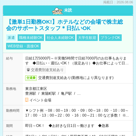
掲載日：2026.08.06
未読
【激単1日勤務OK!】ホテルなどの会場で株主総
会のサポートスタッフ＊日払いOK
派遣
職種未経験OK
社会人未経験OK
大学生歓迎
ブランクOK
WEB登録・面接OK
日給1万5000円～※実働5時間で日給7000円のお仕事もありま
給与
す ◆日払い・週払いOK！（規定あり）◆お仕事によって日給
も異なります
交通費別途支給あり
交通費別途支給あり(勤務地により異なります)
交通費
東京都江東区
勤務地
豊洲駅
/
東陽町駅
/
亀戸駅
/
…
イベント会場
▼シフト例 ・08：00～19：00 ・09：00～18：00 ・10：00～
勤務時間
17：00 ・13：00～22：00 ・16：00～21：00 など多数！ ※お
仕事により勤務時間が異なります
即日～OK！ ◆お好きな日1日～働けます ◆急募
期間