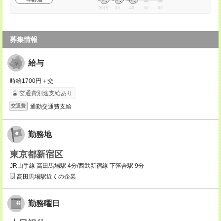
20代
30
40
50
60
募集情報
給与
時給1700円＋交
交通費別途支給あり
通勤交通費支給
交通費
勤務地
東京都新宿区
JR山手線 高田馬場駅 4分/西武新宿線 下落合駅 9分
高田馬場駅近くの企業
勤務曜日