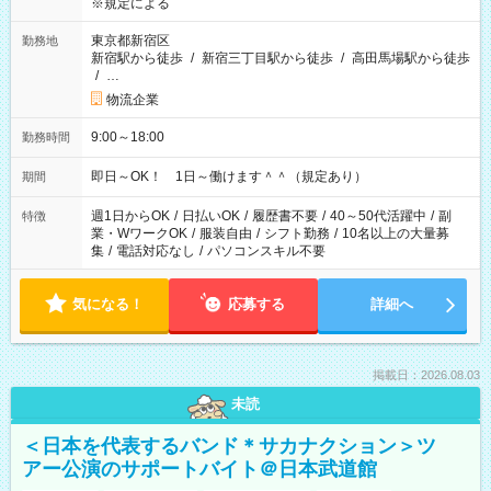
※規定による
東京都新宿区
勤務地
新宿駅から徒歩
/
新宿三丁目駅から徒歩
/
高田馬場駅から徒歩
/
…
物流企業
9:00～18:00
勤務時間
即日～OK！ 1日～働けます＾＾（規定あり）
期間
週1日からOK
/
日払いOK
/
履歴書不要
/
40～50代活躍中
/
副
特徴
業・WワークOK
/
服装自由
/
シフト勤務
/
10名以上の大量募
集
/
電話対応なし
/
パソコンスキル不要
気になる！
応募する
詳細へ
掲載日：2026.08.03
未読
＜日本を代表するバンド＊サカナクション＞ツ
アー公演のサポートバイト＠日本武道館