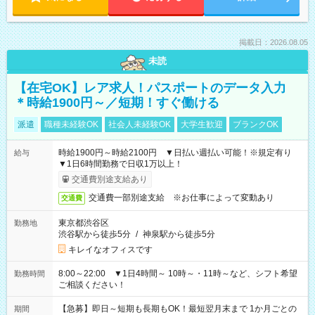
掲載日：2026.08.05
未読
【在宅OK】レア求人！パスポートのデータ入力
＊時給1900円～／短期！すぐ働ける
派遣
職種未経験OK
社会人未経験OK
大学生歓迎
ブランクOK
時給1900円～時給2100円 ▼日払い週払い可能！※規定有り
給与
▼1日6時間勤務で日収1万以上！
交通費別途支給あり
交通費一部別途支給 ※お仕事によって変動あり
交通費
東京都渋谷区
勤務地
渋谷駅から徒歩5分
/
神泉駅から徒歩5分
キレイなオフィスです
8:00～22:00 ▼1日4時間～ 10時～・11時～など、シフト希望
勤務時間
ご相談ください！
【急募】即日～短期も長期もOK！最短翌月末まで 1か月ごとの
期間