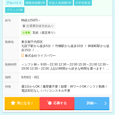
アルバイト
職種未経験OK
社会人未経験OK
大学生歓迎
ブランクOK
時給1250円～
給与
交通費別途支給あり
支給（規定有り）
交通費
東京都千代田区
勤務地
九段下駅から徒歩5分
/
竹橋駅から徒歩10分
/
神保町駅から徒
歩15分
/
…
株式会社ライブパワー
＜シフト例＞ 9:00～22:30 12:30～22:00 15:30～21:00 12:30～
勤務時間
19:00 12:30～22:00 上記の時間から好きな時間を選べます！ ※
時間は変更となる可能性があります
9月8日・9日
期間
週1日からOK
/
履歴書不要
/
副業・WワークOK
/
シフト勤務
/
特徴
電話対応なし
/
パソコンスキル不要
気になる！
応募する
詳細へ