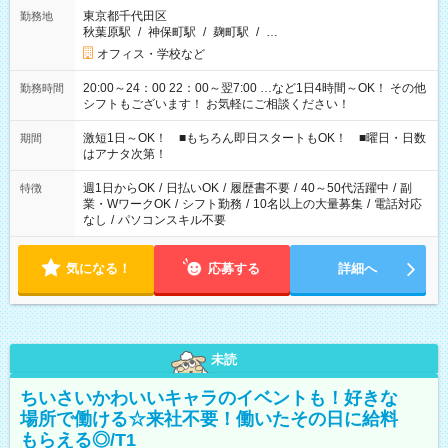
東京都千代田区
勤務地
秋葉原駅
/
神保町駅
/
麹町駅
/
…
オフィス・学校など
20:00～24：00 22：00～翌7:00 …など1日4時間～OK！ その他
勤務時間
シフトもございます！ お気軽にご相談ください！
激短1日～OK！ ■もちろん即日スタートもOK！ ■曜日・日数
期間
はアナタ次第！
週1日からOK
/
日払いOK
/
履歴書不要
/
40～50代活躍中
/
副
特徴
業・WワークOK
/
シフト勤務
/
10名以上の大量募集
/
電話対応
なし
/
パソコンスキル不要
気になる！
応募する
詳細へ
未読
ちいさいかわいいキャラのイベントも！好きな
場所で働ける☆来社不要！働いたその日に給料
もらえる◎/T1