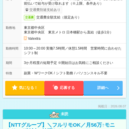
前払いで給与が受け取れます（※上限、条件あり）
交通費別途支給あり
交通費全額支給（規定あり）
交通費
東京都中央区
勤務地
東京都中央区 東京メトロ 日本橋駅から直結（徒歩1分）
Valextra
10:00～20:00 実働7.5時間／休憩1.5時間 営業時間に合わせた
勤務時間
シフト制
3か月程度の短期予定 ※開始日はお気軽にご相談ください
期間
副業・WワークOK
/
シフト勤務
/
パソコンスキル不要
特徴
気になる！
応募する
詳細へ
掲載日：2026.08.07
未読
【NTTグループ】＼フルリモOK／月56万↑モニ