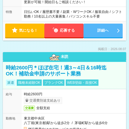
更新が可能！開始日もご相談ください！
日払いOK
/
履歴書不要
/
副業・WワークOK
/
服装自由
/
シフト
特徴
勤務
/
10名以上の大量募集
/
パソコンスキル不要
気になる！
応募する
詳細へ
掲載日：2026.08.07
未読
時給2600円＊ほぼ在宅！週3～4日＆16時迄
OK！補助金申請のサポート業務
派遣
職種未経験OK
ブランクOK
WEB登録・面接OK
時給2600円
給与
交通費別途支給あり
全額支給
交通費
東京都中央区
勤務地
八丁堀(東京都)駅から徒歩2分
/
茅場町駅から徒歩6分