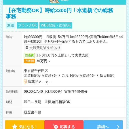
【在宅勤務OK】時給3300円！水道橋での総務
事務
派遣
ブランクOK
WEB登録・面接OK
時給3300円 月収例 54万円 時給3300円×実働7h40m×週5日×4
給与
週+残業10h ※月収例を保証するものではありません。
交通費別途支給あり
1ヶ月3万円を上限として実費支給
交通費
30万円～
月収例
東京都千代田区
勤務地
水道橋駅から徒歩7分
/
九段下駅から徒歩4分
/
飯田橋駅
医薬品メ－カ－
09:00-17:40（休憩60分）実働7時間40分
勤務時間
即日～長期 ※開始日相談OK
期間
履歴書不要
特徴
気になる！
応募する
詳細へ