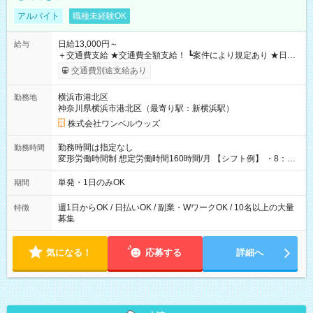
アルバイト
職種未経験OK
日給13,000円～
給与
＋交通費支給 ★交通費全額支給！ ┗案件により規定あり ★日払
いOK！（規定あり） ┗働いたその日に現金GET♪ お仕事後はコ
交通費別途支給あり
ンビニATMから 日払い分を引き落とせます！ 【試用期間】試
用期間なし
横浜市港北区
勤務地
神奈川県横浜市港北区（最寄り駅：新横浜駅）
株式会社ワンベルウッズ
勤務時間は指定なし
勤務時間
変形労働時間制 想定労働時間160時間/月 【シフト例】 ・8：00
～21：00
単発・1日のみOK
期間
週1日からOK / 日払いOK / 副業・WワークOK / 10名以上の大量
特徴
募集
気になる！
応募する
詳細へ