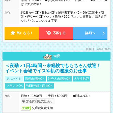
激短1日～OK！ ■もちろん即日スタートもOK！ ■曜日・日数
期間
はアナタ次第！
週1日からOK
/
日払いOK
/
履歴書不要
/
40～50代活躍中
/
副
特徴
業・WワークOK
/
シフト勤務
/
10名以上の大量募集
/
電話対応
なし
/
パソコンスキル不要
気になる！
応募する
詳細へ
掲載日：2026.08.05
未読
＜夜勤＞1日4時間～未経験でももちろん歓迎！
イベント会場でイスや机の運搬のお仕事
アルバイト
職種未経験OK
社会人未経験OK
大学生歓迎
ブランクOK
WEB登録・面接OK
日給：12500円～ 半日：5000円～ ■日払いOK！
給与
交通費別途支給あり
交通費規定支給
交通費