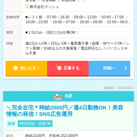
東京駅
/
水道橋駅
/
有楽町駅
/
…
株式会社マッシュ
■シフト例 ・07:00～19:30 ・09:00～12:00 ・10:00～17:00 ・
勤務時間
18:00～23:00 ・19:00～07:00 ・20:00～09:00 ・22:00～06:00
etc ★最短で3時間で5,120円のお仕事から 15時間で2万円近く稼
げるお仕事も！ ご希望のお時間に合わせてご紹介！ ※シフトは
■１日のみ・1回だけお仕事OK！
期間
現場によって異なります。 ※勿論、休憩時間はあるのでご安心
ください！
週1日からOK
/
日払いOK
/
履歴書不要
/
副業・WワークOK
/
シ
特徴
フト勤務
/
10名以上の大量募集
/
電話対応なし
/
パソコンスキ
ル不要
気になる！
応募する
詳細へ
掲載日：2026.08.07
未読
＼完全在宅＊時給2000円／週4日勤務OK！美容
情報の発信！SNS広告運用
派遣
WEB登録・面接OK
時給2100円 月収例 252,000円
給与