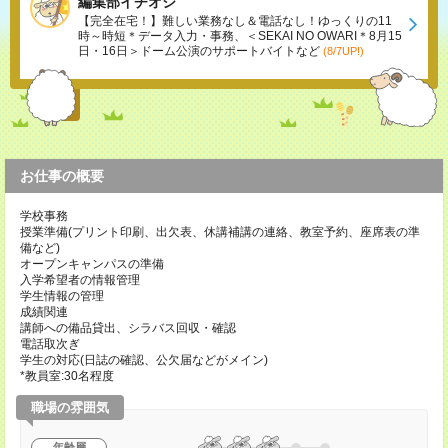
編集部イチオシ
【完全在宅！】難しい業務なし＆電話なし！ゆっくりの11
時～時短＊データ入力・事務、＜SEKAI NO OWARI＊8月15
日・16日＞ドーム公演のサポートバイトなど
(8/7UP!)
お仕事の概要
学校事務
授業準備(プリント印刷、出欠表、休講補講の連絡、教室予約、座席表の準
備など)
オープンキャンパスの準備
入学希望者の情報管理
学生情報の管理
成績関連
講師への備品貸出、シラバス回収・確認
電話取次ぎ
学生の対応(日誌の確認、公欠届などがメイン)
*教員室:30名程度
職場の雰囲気
年齢層