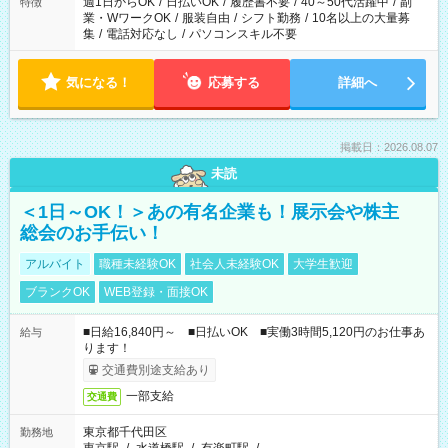
週1日からOK
/
日払いOK
/
履歴書不要
/
40～50代活躍中
/
副
特徴
業・WワークOK
/
服装自由
/
シフト勤務
/
10名以上の大量募
集
/
電話対応なし
/
パソコンスキル不要
気になる！
応募する
詳細へ
掲載日：2026.08.07
未読
＜1日～OK！＞あの有名企業も！展示会や株主
総会のお手伝い！
アルバイト
職種未経験OK
社会人未経験OK
大学生歓迎
ブランクOK
WEB登録・面接OK
■日給16,840円～ ■日払いOK ■実働3時間5,120円のお仕事あ
給与
ります！
交通費別途支給あり
一部支給
交通費
東京都千代田区
勤務地