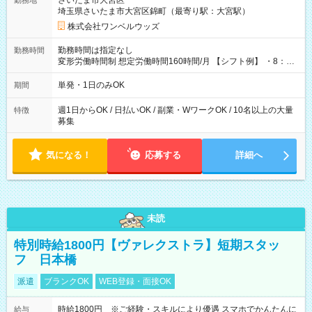
さいたま市大宮区
勤務地
埼玉県さいたま市大宮区錦町（最寄り駅：大宮駅）
株式会社ワンベルウッズ
勤務時間は指定なし
勤務時間
変形労働時間制 想定労働時間160時間/月 【シフト例】 ・8：00
～21：00
単発・1日のみOK
期間
週1日からOK / 日払いOK / 副業・WワークOK / 10名以上の大量
特徴
募集
気になる！
応募する
詳細へ
未読
特別時給1800円【ヴァレクストラ】短期スタッ
フ 日本橋
派遣
ブランクOK
WEB登録・面接OK
時給1800円 ※ご経験・スキルにより優遇 スマホでかんたんに
給与