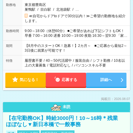
東京都豊島区
勤務地
巣鴨駅
/
目白駅
/
北池袋駅
/
…
≪自宅からドアtoドアで30分以内！≫ご希望の勤務地を紹介
します。
9:00～18:00（休憩60分） ■ご希望があれば下記シフトもOK！
勤務時間
早番 7:00～16:00 遅番 10:00～19:00 夜勤 16:30～翌9:30 「家族
と休みを合わせたい」 「余裕を持って夕飯の準備がしたい」
「できれば残業はしたくない」 など、ご希望を教えてください
【8月中のスタートOK！急募！】2カ月～ ■ご応募から最短2～
期間
ね。 ※Wワーク希望の方へ 今ご覧のお仕事で希望する勤務時間
3日後に就業が可能です！
と、もう1つのお仕事の勤務時間。 合計で週40時間を超える場
合は応募できません。
履歴書不要
/
40～50代活躍中
/
服装自由
/
シフト勤務
/
10名以
特徴
上の大量募集
/
電話対応なし
/
パソコンスキル不要
気になる！
応募する
詳細へ
掲載日：2026.08.07
未読
【在宅勤務OK】時給3000円！10～16時＊残業
ほぼなし▼新日本橋で一般事務