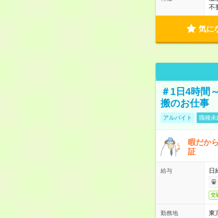
不
気に
＃1日4時間
搬のお仕事
アルバイト
職種未
暇だか
証
日
給与
交
東
勤務地