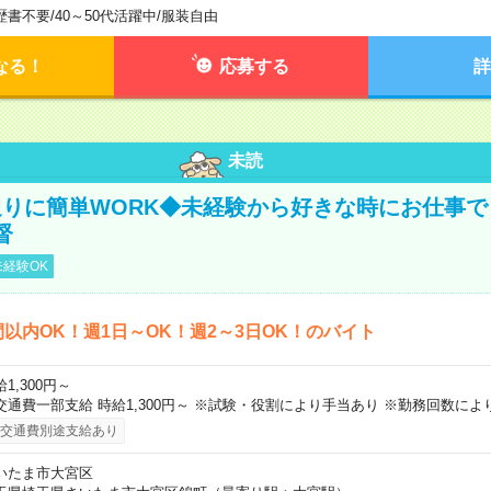
歴書不要
/
40～50代活躍中
/
服装自由
なる！
応募する
詳
未読
りに簡単WORK◆未経験から好きな時にお仕事で
督
経験OK
間以内OK！週1日～OK！週2～3日OK！のバイト
1,300円～
交通費一部支給 時給1,300円～ ※試験・役割により手当あり ※勤務回数によ
交通費別途支給あり
いたま市大宮区