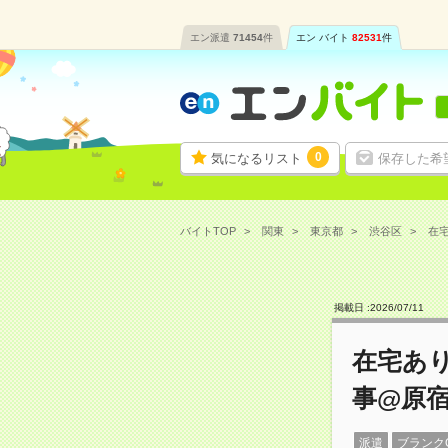
エン派遣
71454
件
エン バイト
82531
件
0
気になるリスト
保存した希
バイトTOP
関東
東京都
渋谷区
在宅
掲載日 :
2026
/
07
/
11
在宅あ
事@原宿
派遣
ブランク