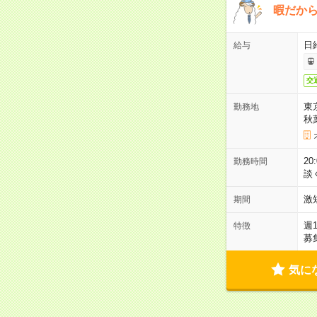
暇だか
日
給与
交
東
勤務地
秋
2
勤務時間
談
激
期間
週
特徴
募
気に