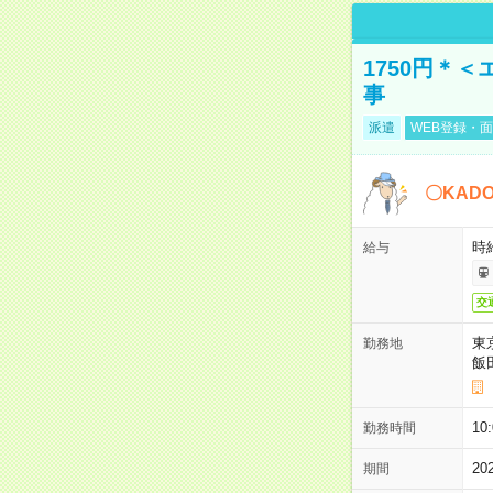
1750円＊
事
派遣
WEB登録・面
〇KAD
時給
給与
交
東
勤務地
飯
10
勤務時間
2
期間