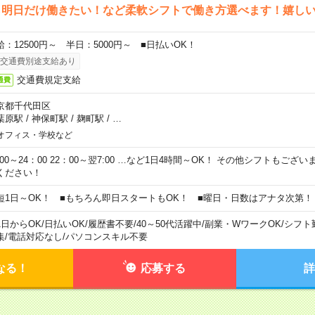
ら明日だけ働きたい！など柔軟シフトで働き方選べます！嬉し
給：12500円～ 半日：5000円～ ■日払いOK！
交通費別途支給あり
交通費規定支給
通費
京都千代田区
葉原駅
/
神保町駅
/
麹町駅
/
…
オフィス・学校など
0:00～24：00 22：00～翌7:00 …など1日4時間～OK！ その他シフトもござ
ください！
短1日～OK！ ■もちろん即日スタートもOK！ ■曜日・日数はアナタ次第！
1日からOK
/
日払いOK
/
履歴書不要
/
40～50代活躍中
/
副業・WワークOK
/
シフト
集
/
電話対応なし
/
パソコンスキル不要
なる！
応募する
詳