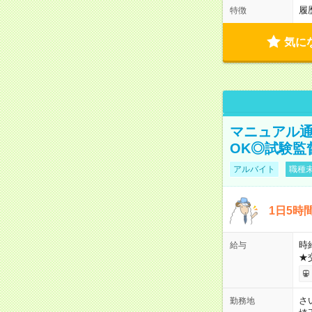
履
特徴
気に
マニュアル通
OK◎試験監
アルバイト
職種未
1日5時
時給
給与
★
さ
勤務地