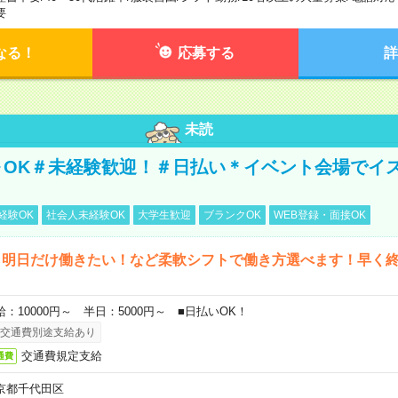
要
なる！
応募する
詳
未読
～OK＃未経験歓迎！＃日払い＊イベント会場でイ
経験OK
社会人未経験OK
大学生歓迎
ブランクOK
WEB登録・面接OK
ら明日だけ働きたい！など柔軟シフトで働き方選べます！早く
給：10000円～ 半日：5000円～ ■日払いOK！
交通費別途支給あり
交通費規定支給
通費
京都千代田区