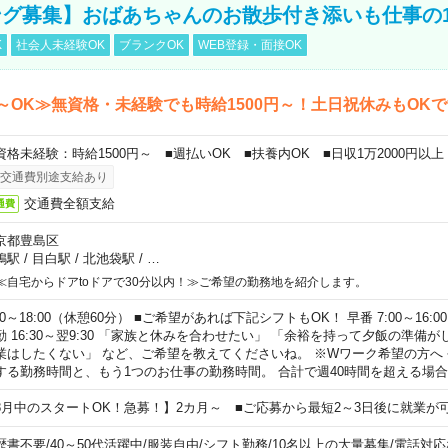
グ募集】おばあちゃんのお散歩付き添いも仕事の
K
社会人未経験OK
ブランクOK
WEB登録・面接OK
～OK≫無資格・未経験でも時給1500円～！土日祝休みもOK
資格未経験：時給1500円～ ■週払いOK ■扶養内OK ■日収1万2000円以上
交通費別途支給あり
交通費全額支給
通費
京都豊島区
鴨駅
/
目白駅
/
北池袋駅
/
…
≪自宅からドアtoドアで30分以内！≫ご希望の勤務地を紹介します。
00～18:00（休憩60分） ■ご希望があれば下記シフトもOK！ 早番 7:00～16:00 遅
勤 16:30～翌9:30 「家族と休みを合わせたい」 「余裕を持って夕飯の準備
業はしたくない」 など、ご希望を教えてくださいね。 ※Wワーク希望の方へ
する勤務時間と、もう1つのお仕事の勤務時間。 合計で週40時間を超える場
8月中のスタートOK！急募！】2カ月～ ■ご応募から最短2～3日後に就業が
歴書不要
/
40～50代活躍中
/
服装自由
/
シフト勤務
/
10名以上の大量募集
/
電話対応