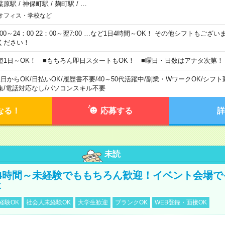
葉原駅
/
神保町駅
/
麹町駅
/
…
オフィス・学校など
0:00～24：00 22：00～翌7:00 …など1日4時間～OK！ その他シフトもござ
ください！
短1日～OK！ ■もちろん即日スタートもOK！ ■曜日・日数はアナタ次第！
1日からOK
/
日払いOK
/
履歴書不要
/
40～50代活躍中
/
副業・WワークOK
/
シフト
集
/
電話対応なし
/
パソコンスキル不要
なる！
応募する
詳
未読
4時間～未経験でももちろん歓迎！イベント会場で
事
経験OK
社会人未経験OK
大学生歓迎
ブランクOK
WEB登録・面接OK