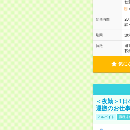
秋
2
勤務時間
談
激
期間
週
特徴
募
気に
＜夜勤＞1日
運搬のお仕
アルバイト
職種未