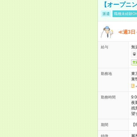
【オープニン
派遣
職種未経験O
≪週3日
無
給与
交
東
勤務地
巣
9:
勤務時間
夜
残
望
【
期間
履
特徴