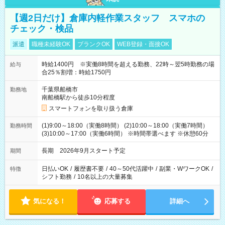
【週2日だけ】倉庫内軽作業スタッフ スマホの
チェック・検品
派遣
職種未経験OK
ブランクOK
WEB登録・面接OK
時給1400円 ※実働8時間を超える勤務、22時～翌5時勤務の場
給与
合25％割増：時給1750円
千葉県船橋市
勤務地
南船橋駅から徒歩10分程度
スマートフォンを取り扱う倉庫
(1)9:00～18:00（実働8時間） (2)10:00～18:00（実働7時間）
勤務時間
(3)10:00～17:00（実働6時間） ※時間帯選べます ※休憩60分
長期 2026年9月スタート予定
期間
日払いOK
/
履歴書不要
/
40～50代活躍中
/
副業・WワークOK
/
特徴
シフト勤務
/
10名以上の大量募集
気になる！
応募する
詳細へ