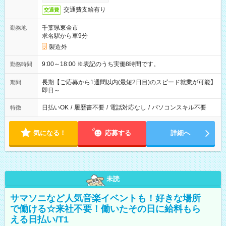
交通費支給有り
交通費
千葉県東金市
勤務地
求名駅から車9分
製造外
9:00～18:00 ※表記のうち実働8時間です。
勤務時間
長期【ご応募から1週間以内(最短2日目)のスピード就業が可能】
期間
即日～
日払いOK
/
履歴書不要
/
電話対応なし
/
パソコンスキル不要
特徴
気になる！
応募する
詳細へ
未読
サマソニなど人気音楽イベントも！好きな場所
で働ける☆来社不要！働いたその日に給料もら
える日払い/T1