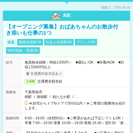
掲載日：2026.08.05
未読
【オープニング募集】おばあちゃんのお散歩付
き添いも仕事の1つ
派遣
職種未経験OK
社会人未経験OK
ブランクOK
WEB登録・面接OK
無資格未経験：時給1350円～ ■週払いOK ■扶養内OK ■日
給与
収1万800円以上
交通費別途支給あり
交通費全額支給
交通費
千葉県柏市
勤務地
柏駅
/
南柏駅
/
柏たなか駅
/
…
≪自宅からドアtoドアで30分以内！≫ご希望の勤務地を紹介
します。
9:00～18:00（休憩60分） ■ご希望があれば下記シフトもOK！
勤務時間
早番 7:00～16:00 遅番 10:00～19:00 夜勤 16:30～翌9:30 「家族
と休みを合わせたい」 「余裕を持って夕飯の準備がしたい」
「できれば残業はしたくない」 など、ご希望を教えてください