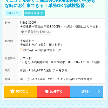
マニュアル通りに簡単WORK◆未経験から好き
な時にお仕事できる！単発OK◎試験監督
アルバイト
職種未経験OK
時給1,300円～
給与
★交通費一部支給 時給1,300円～ ※試験・役割により手当あり
※勤務回数により昇給あり 【即給（前払い）オプションあ
交通費別途支給あり
り！】 希望される場合、勤務から1週間ほどで給与の一部を受け
取れます。 ※手数料418円がかかります。 【過去試験日の収入
千葉県柏市
勤務地
例】 ・河合塾模擬試験 8:30～17:30（休憩1時間） 時給1,300円
千葉県柏市柏（最寄り駅：柏駅）
×8時間＝日収10,400円＋交通費 ※当日の役割により時給＋100
円の場合あり ・国家試験 7:00～13:30（休憩なし） 時給1,300
株式会社全国試験運営センター
円（役割手当＋100円）×6時間＝日収8,400円＋交通費 【試用期
間】試用期間なし
シフト制
勤務時間
1日あたりの実働時間：最大7時間/日 09：00～17：00 ※勤務時
間は 試験により異なります。
単発・1日のみOK / 短期（1ヶ月以内）
期間
週1日からOK / 副業・WワークOK / 10名以上の大量募集
特徴
気になる！
応募する
詳細へ