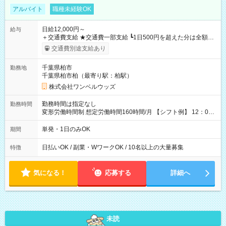
アルバイト
職種未経験OK
日給12,000円～
給与
＋交通費支給 ★交通費一部支給 ┗1日500円を超えた分は全額支
給！ ※往復500円以内の方は自己負担となります ★日払いOK！
交通費別途支給あり
（規定あり） ┗働いたその日に現金GET♪ お仕事後はコンビニ
ATMから 日払い分を引き落とせます！ 【試用期間】試用期間
千葉県柏市
勤務地
なし
千葉県柏市柏（最寄り駅：柏駅）
株式会社ワンベルウッズ
勤務時間は指定なし
勤務時間
変形労働時間制 想定労働時間160時間/月 【シフト例】 12：00
～22：00
単発・1日のみOK
期間
日払いOK / 副業・WワークOK / 10名以上の大量募集
特徴
気になる！
応募する
詳細へ
未読