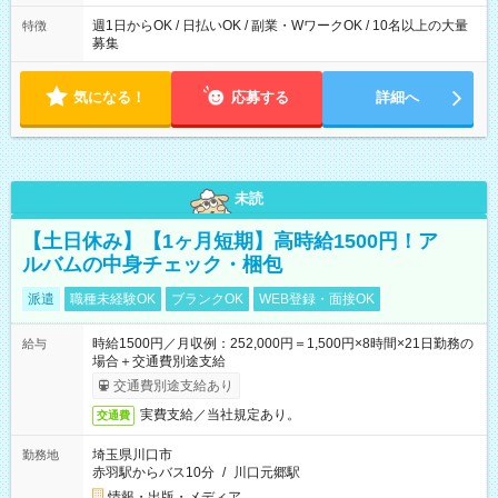
週1日からOK / 日払いOK / 副業・WワークOK / 10名以上の大量
特徴
募集
気になる！
応募する
詳細へ
未読
【土日休み】【1ヶ月短期】高時給1500円！ア
ルバムの中身チェック・梱包
派遣
職種未経験OK
ブランクOK
WEB登録・面接OK
時給1500円／月収例：252,000円＝1,500円×8時間×21日勤務の
給与
場合＋交通費別途支給
交通費別途支給あり
実費支給／当社規定あり。
交通費
埼玉県川口市
勤務地
赤羽駅からバス10分
/
川口元郷駅
情報・出版・メディア