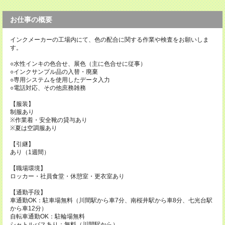
お仕事の概要
インクメーカーの工場内にて、色の配合に関する作業や検査をお願いしま
す。
○水性インキの色合せ、展色（主に色合せに従事）
○インクサンプル品の入替・廃棄
○専用システムを使用したデータ入力
○電話対応、その他庶務雑務
【服装】
制服あり
※作業着・安全靴の貸与あり
※夏は空調服あり
【引継】
あり（1週間）
【職場環境】
ロッカー・社員食堂・休憩室・更衣室あり
【通勤手段】
車通勤OK：駐車場無料（川間駅から車7分、南桜井駅から車8分、七光台駅
から車12分）
自転車通勤OK：駐輪場無料
シャトルバスあり：無料（川間駅から）