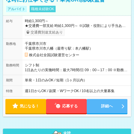
アルバイト
職種未経験OK
時給1,300円～
給与
★交通費一部支給 時給1,300円～ ※試験・役割により手当あり
※勤務回数により昇給あり 【即給（前払い）オプションあ
交通費別途支給あり
り！】 希望される場合、勤務から1週間ほどで給与の一部を受け
取れます。 ※手数料418円がかかります。 【過去試験日の収入
千葉県市川市
勤務地
例】 ・河合塾模擬試験 8:30～17:30（休憩1時間） 時給1,300円
千葉県市川市八幡（最寄り駅：本八幡駅）
×8時間＝日収10,400円＋交通費 ※当日の役割により時給＋100
円の場合あり ・国家試験 7:00～13:30（休憩なし） 時給1,300
株式会社全国試験運営センター
円（役割手当＋100円）×6時間＝日収8,400円＋交通費 【試用期
間】試用期間なし
シフト制
勤務時間
1日あたりの実働時間：最大7時間/日 09：00～17：00 ※勤務時
間は 試験により異なります。
単発・1日のみOK / 短期（1ヶ月以内）
期間
週1日からOK / 副業・WワークOK / 10名以上の大量募集
特徴
気になる！
応募する
詳細へ
未読