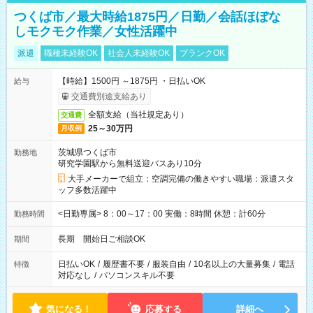
つくば市／最大時給1875円／日勤／会話ほぼな
しモクモク作業／女性活躍中
派遣
職種未経験OK
社会人未経験OK
ブランクOK
【時給】1500円 ～1875円 ・日払いOK
給与
交通費別途支給あり
全額支給（当社規定あり）
交通費
25～30万円
月収例
茨城県つくば市
勤務地
研究学園駅から無料送迎バスあり10分
大手メーカーで組立：空調完備の働きやすい職場：派遣スタ
ッフ多数活躍中
<日勤専属> 8：00～17：00 実働：8時間 休憩：計60分
勤務時間
長期 開始日ご相談OK
期間
日払いOK
/
履歴書不要
/
服装自由
/
10名以上の大量募集
/
電話
特徴
対応なし
/
パソコンスキル不要
気になる！
応募する
詳細へ