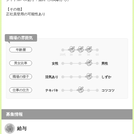
【その他】
正社員登用の可能性あり
職場の雰囲気
年齢層
20代
30
40
50
60
男女比率
女性
男性
職場の様子
活気あり
しずか
仕事の仕方
テキパキ
コツコツ
募集情報
給与