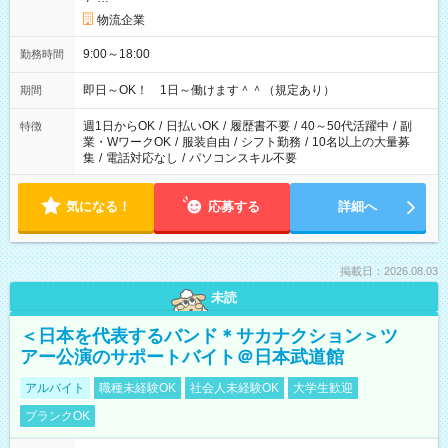
物流企業
9:00～18:00
勤務時間
即日～OK！ 1日～働けます＾＾（規定あり）
期間
週1日からOK
/
日払いOK
/
履歴書不要
/
40～50代活躍中
/
副
特徴
業・WワークOK
/
服装自由
/
シフト勤務
/
10名以上の大量募
集
/
電話対応なし
/
パソコンスキル不要
気になる！
応募する
詳細へ
掲載日：2026.08.03
未読
＜日本を代表するバンド＊サカナクション＞ツ
アー公演のサポートバイト＠日本武道館
アルバイト
職種未経験OK
社会人未経験OK
大学生歓迎
ブランクOK