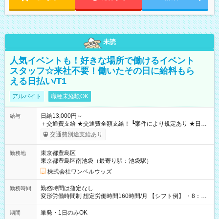
未読
人気イベントも！好きな場所で働けるイベント
スタッフ☆来社不要！働いたその日に給料もら
える日払い/T1
アルバイト
職種未経験OK
日給13,000円～
給与
＋交通費支給 ★交通費全額支給！ ┗案件により規定あり ★日払
いOK！（規定あり） ┗働いたその日に現金GET♪ お仕事後はコ
交通費別途支給あり
ンビニATMから 日払い分を引き落とせます！ 【試用期間】試
用期間なし
東京都豊島区
勤務地
東京都豊島区南池袋（最寄り駅：池袋駅）
株式会社ワンベルウッズ
勤務時間は指定なし
勤務時間
変形労働時間制 想定労働時間160時間/月 【シフト例】 ・8：00
～21：00
単発・1日のみOK
期間