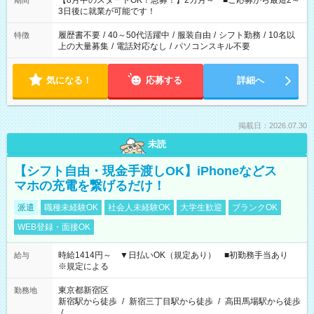
【8月中のスタートOK！急募！】2カ月～ ■ご応募から最短2～
期間
ね。 ※Wワーク希望の方へ 今ご覧のお仕事で希望する勤務時間
3日後に就業が可能です！
と、もう1つのお仕事の勤務時間。 合計で週40時間を超える場
合は応募できません。
履歴書不要
/
40～50代活躍中
/
服装自由
/
シフト勤務
/
10名以
特徴
上の大量募集
/
電話対応なし
/
パソコンスキル不要
気になる！
応募する
詳細へ
掲載日：2026.07.30
未読
【シフト自由・現金手渡しOK】iPhoneなどス
マホの充電を繋げるだけ！
派遣
職種未経験OK
社会人未経験OK
大学生歓迎
ブランクOK
WEB登録・面接OK
時給1414円～ ▼日払いOK（規定あり） ■初勤務手当あり
給与
※規定による
東京都新宿区
勤務地
新宿駅から徒歩
/
新宿三丁目駅から徒歩
/
高田馬場駅から徒歩
/
…