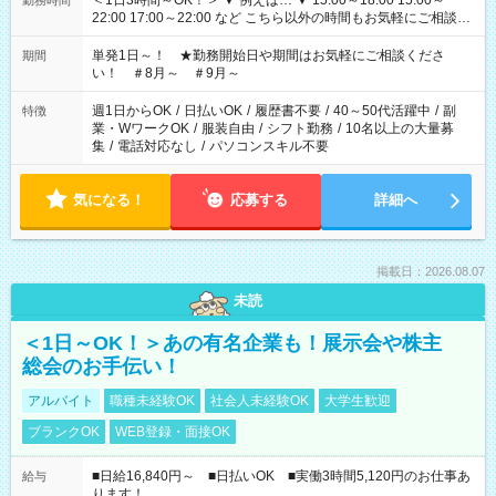
＜1日3時間～OK！＞ ▼ 例えば… ▼ 15:00～18:00 15:00～
勤務時間
22:00 17:00～22:00 など こちら以外の時間もお気軽にご相談く
ださい！
単発1日～！ ★勤務開始日や期間はお気軽にご相談くださ
期間
い！ ＃8月～ ＃9月～
週1日からOK
/
日払いOK
/
履歴書不要
/
40～50代活躍中
/
副
特徴
業・WワークOK
/
服装自由
/
シフト勤務
/
10名以上の大量募
集
/
電話対応なし
/
パソコンスキル不要
気になる！
応募する
詳細へ
掲載日：2026.08.07
未読
＜1日～OK！＞あの有名企業も！展示会や株主
総会のお手伝い！
アルバイト
職種未経験OK
社会人未経験OK
大学生歓迎
ブランクOK
WEB登録・面接OK
■日給16,840円～ ■日払いOK ■実働3時間5,120円のお仕事あ
給与
ります！