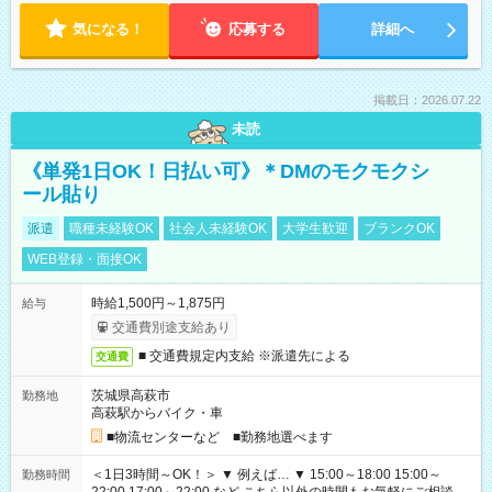
気になる！
応募する
詳細へ
掲載日：2026.07.22
未読
《単発1日OK！日払い可》＊DMのモクモクシ
ール貼り
派遣
職種未経験OK
社会人未経験OK
大学生歓迎
ブランクOK
WEB登録・面接OK
時給1,500円～1,875円
給与
交通費別途支給あり
■ 交通費規定内支給 ※派遣先による
交通費
茨城県高萩市
勤務地
高萩駅からバイク・車
■物流センターなど ■勤務地選べます
＜1日3時間～OK！＞ ▼ 例えば… ▼ 15:00～18:00 15:00～
勤務時間