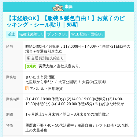
未読
【未経験OK】【服装＆髪色自由！】お菓子のピ
ッキング・シール貼り｜短期
派遣
職種未経験OK
ブランクOK
WEB登録・面接OK
時給1400円／月収例：117,600円＝1,400円×4時間×21日勤務の
給与
場合＋交通費別途支給
交通費別途支給あり
実費支給／当社規定あり。
交通費
さいたま市見沼区
勤務地
七里駅から車6分
/
大宮公園駅
/
大宮(埼玉県)駅
アパレル・日用雑貨
(1)14:00-18:00(休憩0分) (2)14:00-19:00(休憩0分) (3)14:00-
勤務時間
19:30(休憩0分) (4)14:00-20:00(休憩45分) ※お好きな時間が選べ
ます
1ヶ月以上3ヶ月未満／即日～8月末までの期間限定
期間
履歴書不要
/
40～50代活躍中
/
服装自由
/
シフト勤務
/
10名以
特徴
上の大量募集