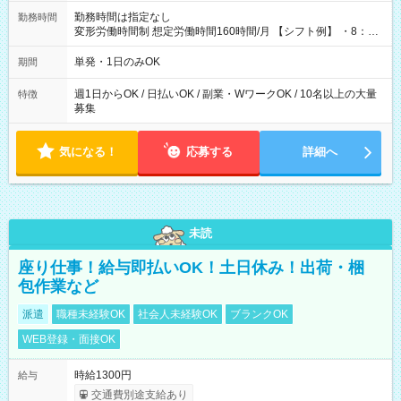
勤務時間は指定なし
勤務時間
変形労働時間制 想定労働時間160時間/月 【シフト例】 ・8：00
～21：00
単発・1日のみOK
期間
週1日からOK / 日払いOK / 副業・WワークOK / 10名以上の大量
特徴
募集
気になる！
応募する
詳細へ
未読
座り仕事！給与即払いOK！土日休み！出荷・梱
包作業など
派遣
職種未経験OK
社会人未経験OK
ブランクOK
WEB登録・面接OK
時給1300円
給与
交通費別途支給あり