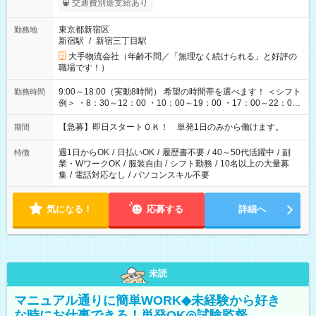
交通費別途支給あり
東京都新宿区
勤務地
新宿駅
/
新宿三丁目駅
大手物流会社（年齢不問／「無理なく続けられる」と好評の
職場です！）
9:00～18:00（実動8時間） 希望の時間帯を選べます！ ＜シフト
勤務時間
例＞ ・8：30～12：00 ・10：00～19：00 ・17：00～22：00
・13：00～22：00 ・22：00～翌6：00 など
【急募】即日スタートＯＫ！ 単発1日のみから働けます。
期間
週1日からOK
/
日払いOK
/
履歴書不要
/
40～50代活躍中
/
副
特徴
業・WワークOK
/
服装自由
/
シフト勤務
/
10名以上の大量募
集
/
電話対応なし
/
パソコンスキル不要
気になる！
応募する
詳細へ
未読
マニュアル通りに簡単WORK◆未経験から好き
な時にお仕事できる！単発OK◎試験監督