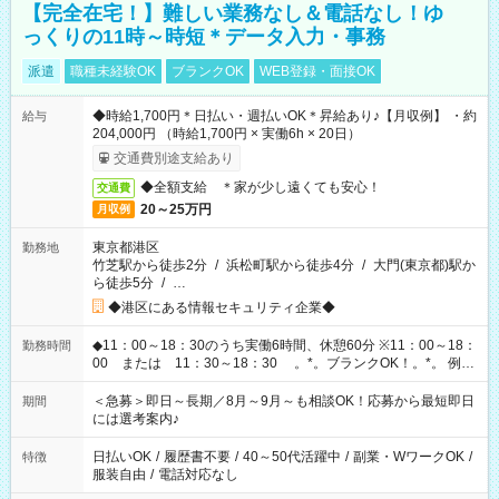
【完全在宅！】難しい業務なし＆電話なし！ゆ
っくりの11時～時短＊データ入力・事務
派遣
職種未経験OK
ブランクOK
WEB登録・面接OK
◆時給1,700円＊日払い・週払いOK＊昇給あり♪【月収例】 ・約
給与
204,000円 （時給1,700円 × 実働6h × 20日）
交通費別途支給あり
◆全額支給 ＊家が少し遠くても安心！
交通費
20～25万円
月収例
東京都港区
勤務地
竹芝駅から徒歩2分
/
浜松町駅から徒歩4分
/
大門(東京都)駅か
ら徒歩5分
/
…
◆港区にある情報セキュリティ企業◆
◆11：00～18：30のうち実働6時間、休憩60分 ※11：00～18：
勤務時間
00 または 11：30～18：30 。*。ブランクOK！。*。 例え
ば前職が、 在宅/財団法人/事務/コールセンター/受付/販売/カフェ
スタッフ スイーツ販売/ホテルフロント/化粧品販売/など 様々な
＜急募＞即日～長期／8月～9月～も相談OK！応募から最短即日
期間
業界から入社して活躍されています♪
には選考案内♪
日払いOK
/
履歴書不要
/
40～50代活躍中
/
副業・WワークOK
/
特徴
服装自由
/
電話対応なし