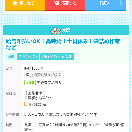
気になる！
応募する
詳細へ
未読
給与即払いOK！高時給！土日休み！袋詰め作業
など
派遣
ブランクOK
WEB登録・面接OK
時給1500円
給与
交通費別途支給あり
交通費支給有り
交通費
千葉県君津市
勤務地
君津駅から車9分
その他製造
8:30～17:00 ※表記のうち実働7時間45分です。
勤務時間
長期【ご応募から1週間以内(最短2日目)のスピード就業が可能】
期間
即日～