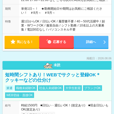
22:00 17:00～22:00 など こちら以外の時間もお気軽にご相談く
ださい！
単発1日～！ ★勤務開始日や期間はお気軽にご相談くださ
期間
い！ ＃8月～ ＃9月～
週1日からOK
/
日払いOK
/
履歴書不要
/
40～50代活躍中
/
副
特徴
業・WワークOK
/
服装自由
/
シフト勤務
/
10名以上の大量募
集
/
電話対応なし
/
パソコンスキル不要
気になる！
応募する
詳細へ
掲載日：2026.08.06
未読
短時間シフトあり！WEBでサクッと登録OK＊
クッキーなどの仕分け
派遣
職種未経験OK
社会人未経験OK
大学生歓迎
ブランクOK
WEB登録・面接OK
時給1500円 ■日払い・週払いOK！(規定あり) ■現金日払いも
給与
OK(規定あり)