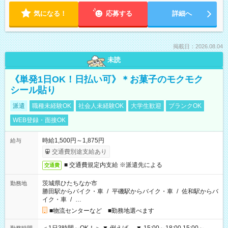
気になる！
応募する
詳細へ
掲載日：2026.08.04
未読
《単発1日OK！日払い可》＊お菓子のモクモク
シール貼り
派遣
職種未経験OK
社会人未経験OK
大学生歓迎
ブランクOK
WEB登録・面接OK
時給1,500円～1,875円
給与
交通費別途支給あり
■ 交通費規定内支給 ※派遣先による
交通費
茨城県ひたちなか市
勤務地
勝田駅からバイク・車
/
平磯駅からバイク・車
/
佐和駅からバ
イク・車
/
…
■物流センターなど ■勤務地選べます