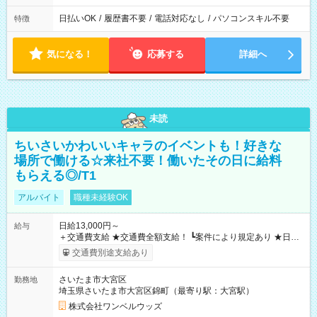
日払いOK
/
履歴書不要
/
電話対応なし
/
パソコンスキル不要
特徴
気になる！
応募する
詳細へ
未読
ちいさいかわいいキャラのイベントも！好きな
場所で働ける☆来社不要！働いたその日に給料
もらえる◎/T1
アルバイト
職種未経験OK
日給13,000円～
給与
＋交通費支給 ★交通費全額支給！ ┗案件により規定あり ★日払
いOK！（規定あり） ┗働いたその日に現金GET♪ お仕事後はコ
交通費別途支給あり
ンビニATMから 日払い分を引き落とせます！ 【試用期間】試
用期間なし
さいたま市大宮区
勤務地
埼玉県さいたま市大宮区錦町（最寄り駅：大宮駅）
株式会社ワンベルウッズ