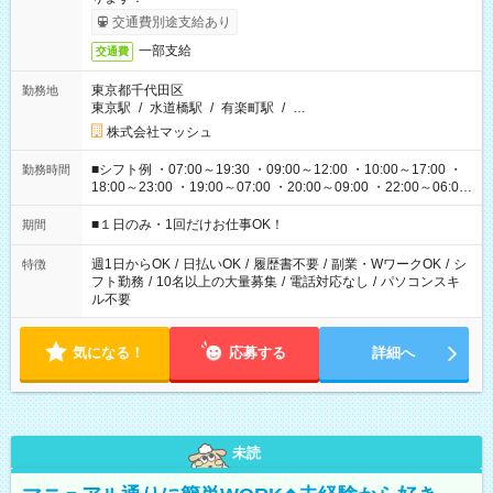
交通費別途支給あり
一部支給
交通費
東京都千代田区
勤務地
東京駅
/
水道橋駅
/
有楽町駅
/
…
株式会社マッシュ
■シフト例 ・07:00～19:30 ・09:00～12:00 ・10:00～17:00 ・
勤務時間
18:00～23:00 ・19:00～07:00 ・20:00～09:00 ・22:00～06:00
etc ★最短で3時間で5,120円のお仕事から 15時間で2万円近く稼
げるお仕事も！ ご希望のお時間に合わせてご紹介！ ※シフトは
■１日のみ・1回だけお仕事OK！
期間
現場によって異なります。 ※勿論、休憩時間はあるのでご安心
ください！
週1日からOK
/
日払いOK
/
履歴書不要
/
副業・WワークOK
/
シ
特徴
フト勤務
/
10名以上の大量募集
/
電話対応なし
/
パソコンスキ
ル不要
気になる！
応募する
詳細へ
未読