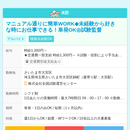
未読
マニュアル通りに簡単WORK◆未経験から好き
な時にお仕事できる！単発OK◎試験監督
アルバイト
職種未経験OK
時給1,300円～
給与
★交通費一部支給 時給1,300円～ ※試験・役割により手当あり
※勤務回数により昇給あり 【即給（前払い）オプションあ
交通費別途支給あり
り！】 希望される場合、勤務から1週間ほどで給与の一部を受け
取れます。 ※手数料418円がかかります。 【過去試験日の収入
さいたま市大宮区
勤務地
例】 ・河合塾模擬試験 8:30～17:30（休憩1時間） 時給1,300円
埼玉県埼玉県さいたま市大宮区錦町（最寄り駅：大宮駅）
×8時間＝日収10,400円＋交通費 ※当日の役割により時給＋100
円の場合あり ・国家試験 7:00～13:30（休憩なし） 時給1,300
株式会社全国試験運営センター
円（役割手当＋100円）×6時間＝日収8,400円＋交通費 【試用期
間】試用期間なし
シフト制
勤務時間
1日あたりの実働時間：最大7時間/日 09：00～17：00 ※勤務時
間は 試験により異なります。
単発・1日のみOK / 短期（1ヶ月以内）
期間
週1日からOK / 副業・WワークOK / 10名以上の大量募集
特徴