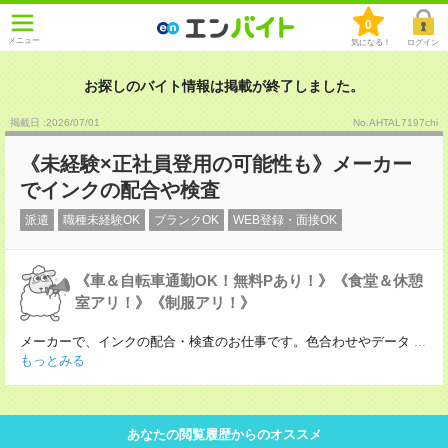
0
メニュー
気になる！
ログイン
お探しのバイト情報は掲載が終了しました。
掲載日 :2026
/
07
/
01
No.AHTAL7197chi
《未経験×正社員登用の可能性も》メーカー
でインクの配合や検査
派遣
職種未経験OK
ブランクOK
WEB登録・面接OK
《車＆自転車通勤OK！無料Pあり！》《食堂＆休憩
室アリ！》《制服アリ！》
メーカーで、インクの配合・検査のお仕事です。色合わせやデータ
...
もっとみる
あなたの閲覧履歴からのオススメ