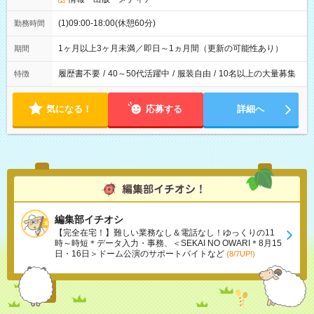
(1)09:00-18:00(休憩60分)
勤務時間
1ヶ月以上3ヶ月未満／即日～1ヵ月間（更新の可能性あり）
期間
履歴書不要
/
40～50代活躍中
/
服装自由
/
10名以上の大量募集
特徴
気になる！
応募する
詳細へ
編集部イチオシ
【完全在宅！】難しい業務なし＆電話なし！ゆっくりの11
時～時短＊データ入力・事務、＜SEKAI NO OWARI＊8月15
日・16日＞ドーム公演のサポートバイトなど
(8/7UP!)