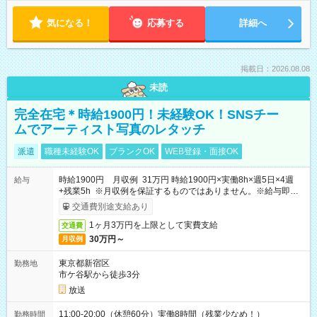
気になる！
応募する
詳細へ
掲載日：2026.08.08
未読
完全在宅＊時給1900円！未経験OK！SNSチー
ムでアーティスト写真のレタッチ
派遣
職種未経験OK
ブランクOK
WEB登録・面接OK
時給1900円 月収例 31万円 時給1900円×実働8h×週5日×4週
給与
+残業5h ※月収例を保証するものではありません。※給与即受
取りサービス利用可（利用条件有）
交通費別途支給あり
1ヶ月3万円を上限として実費支給
交通費
30万円～
月収例
東京都新宿区
勤務地
市ケ谷駅から徒歩3分
放送
11:00-20:00（休憩60分）実働8時間（残業少なめ！）
勤務時間