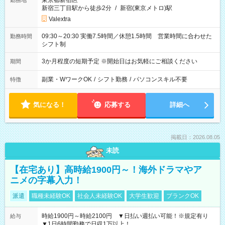
東京都新宿区
勤務地
新宿三丁目駅から徒歩2分
/
新宿(東京メトロ)駅
Valextra
09:30～20:30 実働7.5時間／休憩1.5時間 営業時間に合わせた
勤務時間
シフト制
3か月程度の短期予定 ※開始日はお気軽にご相談ください
期間
副業・WワークOK
/
シフト勤務
/
パソコンスキル不要
特徴
気になる！
応募する
詳細へ
掲載日：2026.08.05
未読
【在宅あり】高時給1900円～！海外ドラマやア
ニメの字幕入力！
派遣
職種未経験OK
社会人未経験OK
大学生歓迎
ブランクOK
時給1900円～時給2100円 ▼日払い週払い可能！※規定有り
給与
▼1日6時間勤務で日収1万以上！