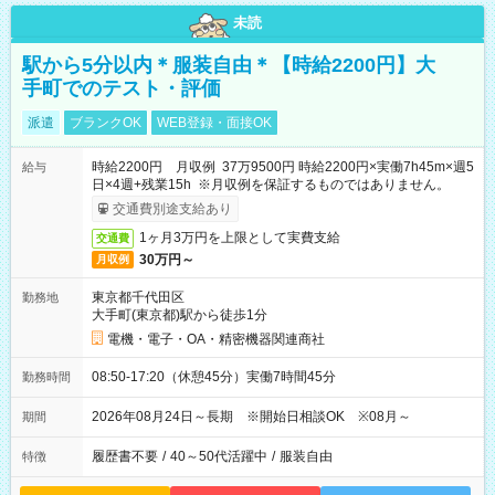
未読
駅から5分以内＊服装自由＊【時給2200円】大
手町でのテスト・評価
派遣
ブランクOK
WEB登録・面接OK
時給2200円 月収例 37万9500円 時給2200円×実働7h45m×週5
給与
日×4週+残業15h ※月収例を保証するものではありません。
交通費別途支給あり
1ヶ月3万円を上限として実費支給
交通費
30万円～
月収例
東京都千代田区
勤務地
大手町(東京都)駅から徒歩1分
電機・電子・OA・精密機器関連商社
08:50-17:20（休憩45分）実働7時間45分
勤務時間
2026年08月24日～長期 ※開始日相談OK ※08月～
期間
履歴書不要
/
40～50代活躍中
/
服装自由
特徴