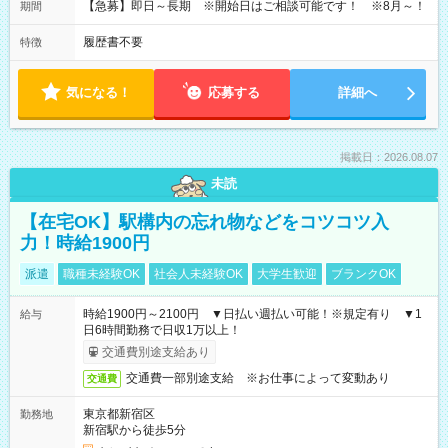
【急募】即日～長期 ※開始日はご相談可能です！ ※8月～！
期間
履歴書不要
特徴
気になる！
応募する
詳細へ
掲載日：2026.08.07
未読
【在宅OK】駅構内の忘れ物などをコツコツ入
力！時給1900円
派遣
職種未経験OK
社会人未経験OK
大学生歓迎
ブランクOK
時給1900円～2100円 ▼日払い週払い可能！※規定有り ▼1
給与
日6時間勤務で日収1万以上！
交通費別途支給あり
交通費一部別途支給 ※お仕事によって変動あり
交通費
東京都新宿区
勤務地
新宿駅から徒歩5分