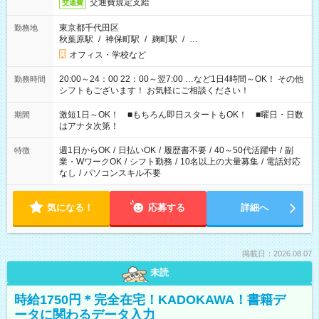
交通費規定支給
交通費
東京都千代田区
勤務地
秋葉原駅
/
神保町駅
/
麹町駅
/
…
オフィス・学校など
20:00～24：00 22：00～翌7:00 …など1日4時間～OK！ その他
勤務時間
シフトもございます！ お気軽にご相談ください！
激短1日～OK！ ■もちろん即日スタートもOK！ ■曜日・日数
期間
はアナタ次第！
週1日からOK
/
日払いOK
/
履歴書不要
/
40～50代活躍中
/
副
特徴
業・WワークOK
/
シフト勤務
/
10名以上の大量募集
/
電話対応
なし
/
パソコンスキル不要
気になる！
応募する
詳細へ
掲載日：2026.08.07
未読
時給1750円＊完全在宅！KADOKAWA！書籍デ
ータに関わるデータ入力