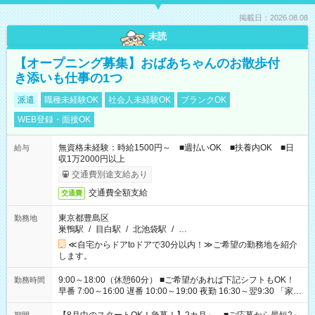
掲載日：2026.08.08
未読
【オープニング募集】おばあちゃんのお散歩付
き添いも仕事の1つ
派遣
職種未経験OK
社会人未経験OK
ブランクOK
WEB登録・面接OK
無資格未経験：時給1500円～ ■週払いOK ■扶養内OK ■日
給与
収1万2000円以上
交通費別途支給あり
交通費全額支給
交通費
東京都豊島区
勤務地
巣鴨駅
/
目白駅
/
北池袋駅
/
…
≪自宅からドアtoドアで30分以内！≫ご希望の勤務地を紹介
します。
9:00～18:00（休憩60分） ■ご希望があれば下記シフトもOK！
勤務時間
早番 7:00～16:00 遅番 10:00～19:00 夜勤 16:30～翌9:30 「家族
と休みを合わせたい」 「余裕を持って夕飯の準備がしたい」
「できれば残業はしたくない」 など、ご希望を教えてください