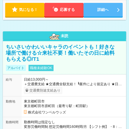
気になる！
応募する
詳細へ
未読
ちいさいかわいいキャラのイベントも！好きな
場所で働ける☆来社不要！働いたその日に給料
もらえる◎/T1
アルバイト
職種未経験OK
日給13,000円～
給与
＋交通費支給 ★交通費全額支給！ ┗案件により規定あり ★日払
いOK！（規定あり） ┗働いたその日に現金GET♪ お仕事後はコ
交通費別途支給あり
ンビニATMから 日払い分を引き落とせます！ 【試用期間】試
用期間なし
東京都町田市
勤務地
東京都町田市原町田（最寄り駅：町田駅）
株式会社ワンベルウッズ
勤務時間は指定なし
勤務時間
変形労働時間制 想定労働時間160時間/月 【シフト例】 ・8：00