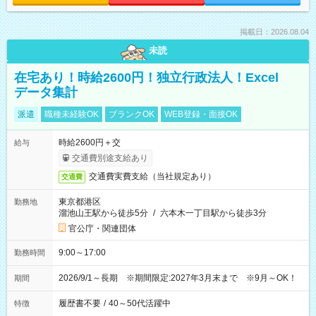
掲載日：2026.08.04
未読
在宅あり！時給2600円！独立行政法人！Excel
データ集計
派遣
職種未経験OK
ブランクOK
WEB登録・面接OK
時給2600円＋交
給与
交通費別途支給あり
交通費実費支給（当社規定あり）
交通費
東京都港区
勤務地
溜池山王駅から徒歩5分
/
六本木一丁目駅から徒歩3分
官公庁・関連団体
9:00～17:00
勤務時間
2026/9/1～長期 ※期間限定:2027年3月末まで ※9月～OK！
期間
履歴書不要
/
40～50代活躍中
特徴