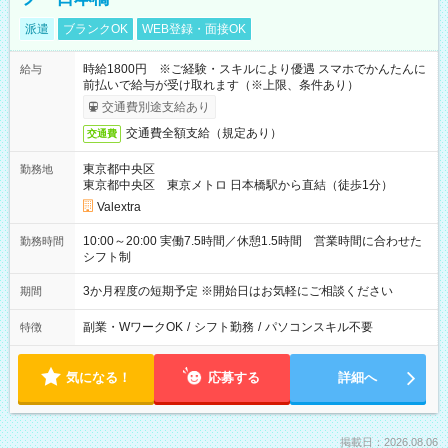
派遣
ブランクOK
WEB登録・面接OK
時給1800円 ※ご経験・スキルにより優遇 スマホでかんたんに
給与
前払いで給与が受け取れます（※上限、条件あり）
交通費別途支給あり
交通費全額支給（規定あり）
交通費
東京都中央区
勤務地
東京都中央区 東京メトロ 日本橋駅から直結（徒歩1分）
Valextra
10:00～20:00 実働7.5時間／休憩1.5時間 営業時間に合わせた
勤務時間
シフト制
3か月程度の短期予定 ※開始日はお気軽にご相談ください
期間
副業・WワークOK
/
シフト勤務
/
パソコンスキル不要
特徴
気になる！
応募する
詳細へ
掲載日：2026.08.06