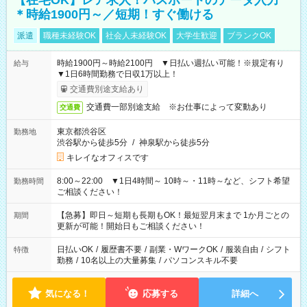
【在宅OK】レア求人！パスポートのデータ入力
＊時給1900円～／短期！すぐ働ける
派遣
職種未経験OK
社会人未経験OK
大学生歓迎
ブランクOK
時給1900円～時給2100円 ▼日払い週払い可能！※規定有り
給与
▼1日6時間勤務で日収1万以上！
交通費別途支給あり
交通費一部別途支給 ※お仕事によって変動あり
交通費
東京都渋谷区
勤務地
渋谷駅から徒歩5分
/
神泉駅から徒歩5分
キレイなオフィスです
8:00～22:00 ▼1日4時間～ 10時～・11時～など、シフト希望
勤務時間
ご相談ください！
【急募】即日～短期も長期もOK！最短翌月末まで 1か月ごとの
期間
更新が可能！開始日もご相談ください！
日払いOK
/
履歴書不要
/
副業・WワークOK
/
服装自由
/
シフト
特徴
勤務
/
10名以上の大量募集
/
パソコンスキル不要
気になる！
応募する
詳細へ