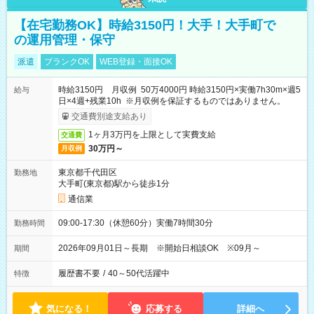
【在宅勤務OK】時給3150円！大手！大手町で
の運用管理・保守
派遣
ブランクOK
WEB登録・面接OK
時給3150円 月収例 50万4000円 時給3150円×実働7h30m×週5
給与
日×4週+残業10h ※月収例を保証するものではありません。
交通費別途支給あり
1ヶ月3万円を上限として実費支給
交通費
30万円～
月収例
東京都千代田区
勤務地
大手町(東京都)駅から徒歩1分
通信業
09:00-17:30（休憩60分）実働7時間30分
勤務時間
2026年09月01日～長期 ※開始日相談OK ※09月～
期間
履歴書不要
/
40～50代活躍中
特徴
気になる！
応募する
詳細へ