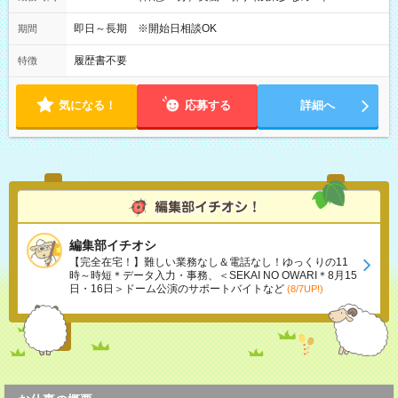
即日～長期 ※開始日相談OK
期間
履歴書不要
特徴
気になる！
応募する
詳細へ
編集部イチオシ
【完全在宅！】難しい業務なし＆電話なし！ゆっくりの11
時～時短＊データ入力・事務、＜SEKAI NO OWARI＊8月15
日・16日＞ドーム公演のサポートバイトなど
(8/7UP!)