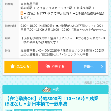
東京都墨田区
勤務地
錦糸町駅
/
とうきょうスカイツリー駅
/
京成曳舟駅
/
…
≪自宅からドアtoドアで30分以内！≫ご希望の勤務地を紹介
します。
9:00～18:00（休憩60分） ■ご希望があれば下記シフトもOK！
勤務時間
早番 7:00～16:00 遅番 10:00～19:00 「家族と休みを合わせた
い」 「余裕を持って夕飯の準備がしたい」 「できれば残業はし
たくない」 など、ご希望を教えてくださいね。 ※Wワーク希望
【現在も積極採用中！急募！】2カ月～ ■ご応募から最短2～3
期間
の方へ 今ご覧のお仕事で希望する勤務時間と、もう1つのお仕事
日後の就業も相談可能です！
の勤務時間。 合計で週40時間を超える場合は応募できません。
履歴書不要
/
40～50代活躍中
/
服装自由
/
シフト勤務
/
10名以
特徴
上の大量募集
/
電話対応なし
/
パソコンスキル不要
気になる！
応募する
詳細へ
掲載日：2026.08.07
未読
【在宅勤務OK】時給3000円！10～16時＊残業
ほぼなし▼新日本橋で一般事務