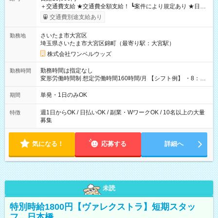
＋交通費支給 ★交通費全額支給！ ┗案件により規定あり ★日払
いOK！（規定あり） ┗働いたその日に現金GET♪ お仕事後はコ
交通費別途支給あり
ンビニATMから 日払い分を引き落とせます！ 【試用期間】試
用期間なし
さいたま市大宮区
勤務地
埼玉県さいたま市大宮区錦町（最寄り駅：大宮駅）
株式会社ワンベルウッズ
勤務時間は指定なし
勤務時間
変形労働時間制 想定労働時間160時間/月 【シフト例】 ・8：00
～21：00
単発・1日のみOK
期間
週1日からOK / 日払いOK / 副業・WワークOK / 10名以上の大量
特徴
募集
気になる！
応募する
詳細へ
未読
特別時給1800円【ヴァレクストラ】短期スタッ
フ 日本橋