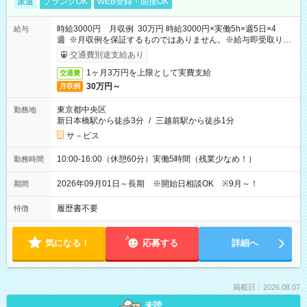
派遣
ブランクOK
WEB登録・面接OK
時給3000円 月収例 30万円 時給3000円×実働5h×週5日×4
給与
週 ※月収例を保証するものではありません。※給与即受取りサ
ービス利用可（利用条件有）
交通費別途支給あり
1ヶ月3万円を上限として実費支給
交通費
30万円～
月収例
東京都中央区
勤務地
新日本橋駅から徒歩3分
/
三越前駅から徒歩1分
サ－ビス
10:00-16:00（休憩60分）実働5時間（残業少なめ！）
勤務時間
2026年09月01日～長期 ※開始日相談OK ※9月～！
期間
履歴書不要
特徴
気になる！
応募する
詳細へ
掲載日：2026.08.07
未読