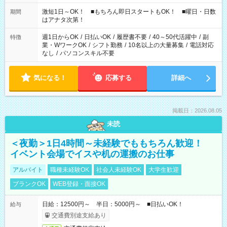
シフトもございます！ お気軽にご相談ください！
激短1日～OK！ ■もちろん即日スタートもOK！ ■曜日・日数
期間
はアナタ次第！
週1日からOK
/
日払いOK
/
履歴書不要
/
40～50代活躍中
/
副
特徴
業・WワークOK
/
シフト勤務
/
10名以上の大量募集
/
電話対応
なし
/
パソコンスキル不要
気になる！
応募する
詳細へ
掲載日：2026.08.05
未読
＜夜勤＞1日4時間～未経験でももちろん歓迎！
イベント会場でイスや机の運搬のお仕事
アルバイト
職種未経験OK
社会人未経験OK
大学生歓迎
ブランクOK
WEB登録・面接OK
日給：12500円～ 半日：5000円～ ■日払いOK！
給与
交通費別途支給あり