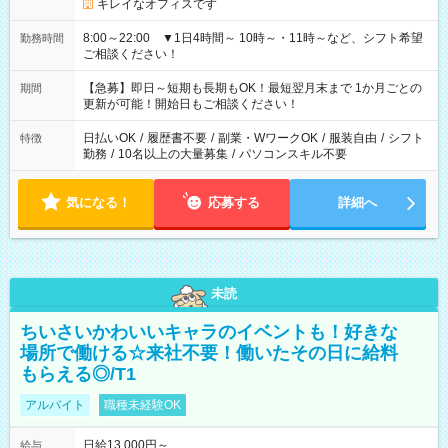
キレイなオフィスです
8:00～22:00 ▼1日4時間～ 10時～・11時～など、シフト希望
勤務時間
ご相談ください！
【急募】即日～短期も長期もOK！最短翌月末まで 1か月ごとの
期間
更新が可能！開始日もご相談ください！
日払いOK
/
履歴書不要
/
副業・WワークOK
/
服装自由
/
シフト
特徴
勤務
/
10名以上の大量募集
/
パソコンスキル不要
気になる！
応募する
詳細へ
未読
ちいさいかわいいキャラのイベントも！好きな
場所で働ける☆来社不要！働いたその日に給料
もらえる◎/T1
アルバイト
職種未経験OK
日給13,000円～
給与