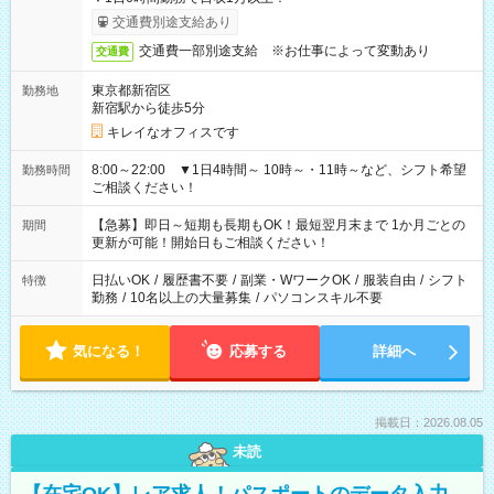
交通費別途支給あり
交通費一部別途支給 ※お仕事によって変動あり
交通費
東京都新宿区
勤務地
新宿駅から徒歩5分
キレイなオフィスです
8:00～22:00 ▼1日4時間～ 10時～・11時～など、シフト希望
勤務時間
ご相談ください！
【急募】即日～短期も長期もOK！最短翌月末まで 1か月ごとの
期間
更新が可能！開始日もご相談ください！
日払いOK
/
履歴書不要
/
副業・WワークOK
/
服装自由
/
シフト
特徴
勤務
/
10名以上の大量募集
/
パソコンスキル不要
気になる！
応募する
詳細へ
掲載日：2026.08.05
未読