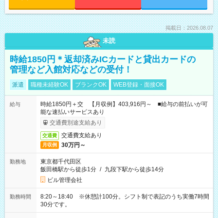
掲載日：2026.08.07
未読
時給1850円＊返却済みICカードと貸出カードの
管理など入館対応などの受付！
派遣
職種未経験OK
ブランクOK
WEB登録・面接OK
時給1850円＋交 【月収例】403,916円～ ■給与の前払いが可
給与
能な速払いサービスあり
交通費別途支給あり
交通費支給あり
交通費
30万円～
月収例
東京都千代田区
勤務地
飯田橋駅から徒歩1分
/
九段下駅から徒歩14分
ビル管理会社
8:20～18:40 ※休憩計100分。シフト制で表記のうち実働7時間
勤務時間
30分です。