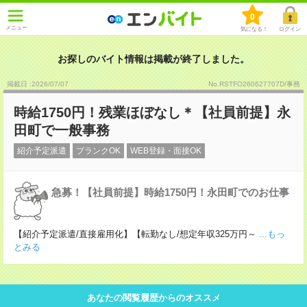
0
メニュー
気になる！
ログイン
お探しのバイト情報は掲載が終了しました。
掲載日 :2026
/
07
/
07
No.RSTFO260627707D/事務
時給1750円！残業ほぼなし＊【社員前提】永
田町で一般事務
紹介予定派遣
ブランクOK
WEB登録・面接OK
急募！【社員前提】時給1750円！永田町でのお仕事
【紹介予定派遣/直接雇用化】【転勤なし/想定年収325万円～
...もっ
とみる
あなたの閲覧履歴からのオススメ