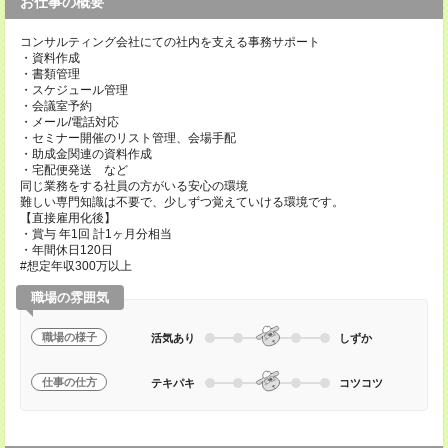
お仕事の概要
コンサルティング会社にての社内を支える事務サポート
・資料作成
・書類管理
・スケジュール管理
・会議室予約
・メール/電話対応
・セミナー開催のリスト管理、会場手配
・助成金関連の資料作成
・宅配便発送 など
同じ業務をする社員の方がいる安心の環境
難しい専門知識は不要で、少しずつ覚えていける環境です。
【直接雇用化後】
・賞与 年1回 計1ヶ月分相当
・年間休日120日
#想定年収300万以上
職場の雰囲気
職場の様子
活気あり
しずか
仕事の仕方
テキパキ
コツコツ