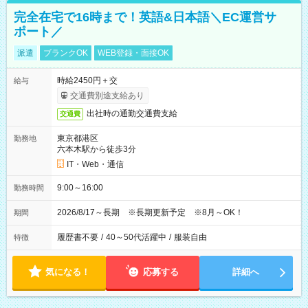
完全在宅で16時まで！英語&日本語＼EC運営サ
ポート／
派遣
ブランクOK
WEB登録・面接OK
時給2450円＋交
給与
交通費別途支給あり
出社時の通勤交通費支給
交通費
東京都港区
勤務地
六本木駅から徒歩3分
IT・Web・通信
9:00～16:00
勤務時間
2026/8/17～長期 ※長期更新予定 ※8月～OK！
期間
履歴書不要
/
40～50代活躍中
/
服装自由
特徴
気になる！
応募する
詳細へ