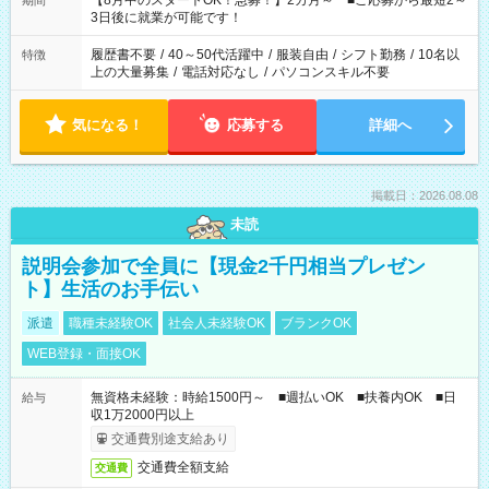
【8月中のスタートOK！急募！】2カ月～ ■ご応募から最短2～
期間
ね。 ※Wワーク希望の方へ 今ご覧のお仕事で希望する勤務時間
3日後に就業が可能です！
と、もう1つのお仕事の勤務時間。 合計で週40時間を超える場
合は応募できません。
履歴書不要
/
40～50代活躍中
/
服装自由
/
シフト勤務
/
10名以
特徴
上の大量募集
/
電話対応なし
/
パソコンスキル不要
気になる！
応募する
詳細へ
掲載日：2026.08.08
未読
説明会参加で全員に【現金2千円相当プレゼン
ト】生活のお手伝い
派遣
職種未経験OK
社会人未経験OK
ブランクOK
WEB登録・面接OK
無資格未経験：時給1500円～ ■週払いOK ■扶養内OK ■日
給与
収1万2000円以上
交通費別途支給あり
交通費全額支給
交通費