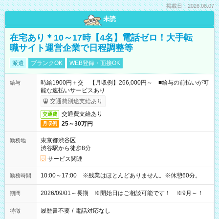
掲載日：2026.08.07
未読
在宅あり＊10～17時【4名】電話ゼロ！大手転
職サイト運営企業で日程調整等
派遣
ブランクOK
WEB登録・面接OK
時給1900円＋交 【月収例】266,000円～ ■給与の前払いが可
給与
能な速払いサービスあり
交通費別途支給あり
交通費支給あり
交通費
25～30万円
月収例
東京都渋谷区
勤務地
渋谷駅から徒歩8分
サービス関連
10:00～17:00 ※残業はほとんどありません。※休憩60分。
勤務時間
2026/09/01～長期 ※開始日はご相談可能です！ ※9月～！
期間
履歴書不要
/
電話対応なし
特徴