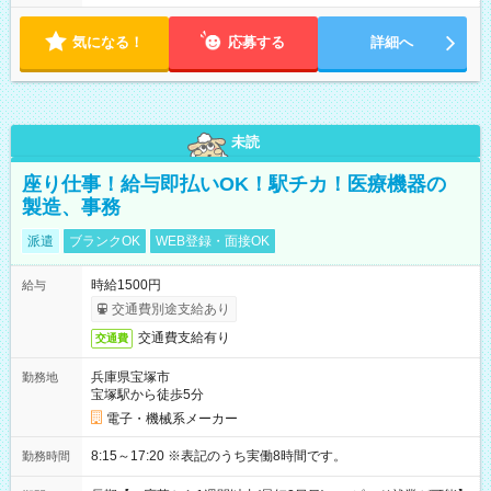
も勤務できること。 ※GWやお盆、年末年始も通常通り勤務でき
ること
気になる！
応募する
詳細へ
未読
座り仕事！給与即払いOK！駅チカ！医療機器の
製造、事務
派遣
ブランクOK
WEB登録・面接OK
時給1500円
給与
交通費別途支給あり
交通費支給有り
交通費
兵庫県宝塚市
勤務地
宝塚駅から徒歩5分
電子・機械系メーカー
8:15～17:20 ※表記のうち実働8時間です。
勤務時間