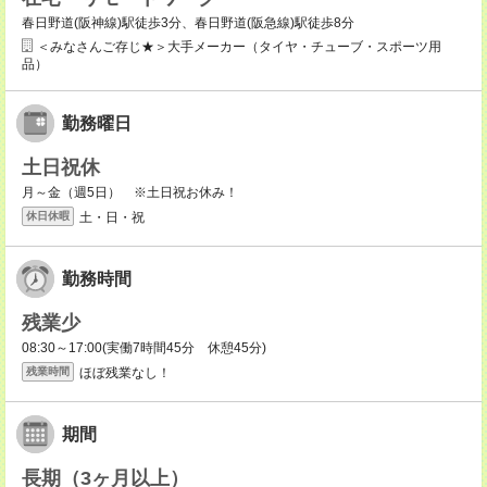
春日野道(阪神線)駅徒歩3分、春日野道(阪急線)駅徒歩8分
＜みなさんご存じ★＞大手メーカー（タイヤ・チューブ・スポーツ用
品）
勤務曜日
土日祝休
月～金（週5日） ※土日祝お休み！
土・日・祝
休日休暇
勤務時間
残業少
08:30～17:00(実働7時間45分 休憩45分)
ほぼ残業なし！
残業時間
期間
長期（3ヶ月以上）