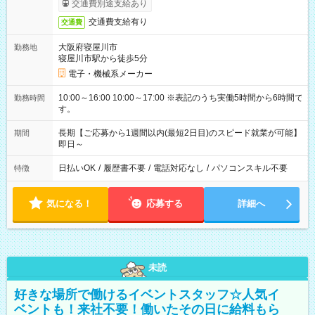
交通費別途支給あり
交通費支給有り
交通費
大阪府寝屋川市
勤務地
寝屋川市駅から徒歩5分
電子・機械系メーカー
10:00～16:00 10:00～17:00 ※表記のうち実働5時間から6時間で
勤務時間
す。
長期【ご応募から1週間以内(最短2日目)のスピード就業が可能】
期間
即日～
日払いOK
/
履歴書不要
/
電話対応なし
/
パソコンスキル不要
特徴
気になる！
応募する
詳細へ
未読
好きな場所で働けるイベントスタッフ☆人気イ
ベントも！来社不要！働いたその日に給料もら