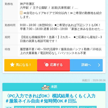
神戸市灘区
勤務地
六甲駅
/
王子公園駅
/
岩屋(兵庫県)駅
/
…
≪自宅からドアtoドアで30分以内！≫ご希望の勤務地を紹介
します。
9:00～18:00（休憩60分） ■ご希望があれば下記シフトもOK！
勤務時間
早番 7:00～16:00 遅番 10:00～19:00 「家族と休みを合わせた
い」 「余裕を持って夕飯の準備がしたい」 「できれば残業はし
たくない」 など、ご希望を教えてくださいね。 ※Wワーク希望
【現在も積極採用中！急募！】2カ月～ ■ご応募から最短2～3
期間
の方へ 今ご覧のお仕事で希望する勤務時間と、もう1つのお仕事
日後の就業も相談可能です！
の勤務時間。 合計で週40時間を超える場合は応募できません。
履歴書不要
/
40～50代活躍中
/
服装自由
/
シフト勤務
/
10名以
特徴
上の大量募集
/
電話対応なし
/
パソコンスキル不要
気になる！
応募する
詳細へ
掲載日：2026.08.06
未読
〈PC入力できればOK〉模試結果もくもく入力
＃服装ネイル自由＃短時間OK＃日払