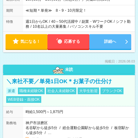
≪短期＊単発≫ 8・9・10月限定！
期間
週1日からOK
/
40～50代活躍中
/
副業・WワークOK
/
シフト勤
特徴
務
/
10名以上の大量募集
/
パソコンスキル不要
気になる！
応募する
詳細へ
掲載日：2026.08.03
未読
＼来社不要／単発1日OK＊お菓子の仕分け
派遣
職種未経験OK
社会人未経験OK
大学生歓迎
ブランクOK
WEB登録・面接OK
時給1,500円～1,875円
給与
神戸市須磨区
勤務地
名谷駅から徒歩5分
/
総合運動公園駅から徒歩5分
/
板宿駅か
ら徒歩5分
/
…