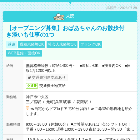
掲載日：2026.07.29
未読
【オープニング募集】おばあちゃんのお散歩付
き添いも仕事の1つ
派遣
職種未経験OK
社会人未経験OK
ブランクOK
WEB登録・面接OK
無資格未経験：時給1400円～ ■週払いOK ■扶養内OK ■日
給与
収1万1200円以上
交通費別途支給あり
交通費全額支給
交通費
神戸市中央区
勤務地
三ノ宮駅
/
元町(兵庫県)駅
/
花隈駅
/
…
≪自宅からドアtoドアで30分以内！≫ご希望の勤務地を紹介
します。
9:00～18:00（休憩60分） ■ご希望があれば下記シフトもOK！
勤務時間
早番 7:00～16:00 遅番 10:00～19:00 夜勤 16:30～翌9:30 「家族
と休みを合わせたい」 「余裕を持って夕飯の準備がしたい」
「できれば残業はしたくない」 など、ご希望を教えてください