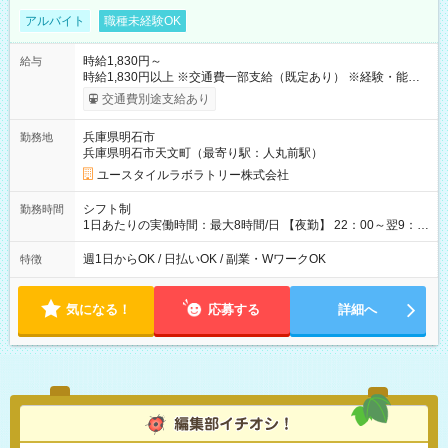
アルバイト
職種未経験OK
時給1,830円～
給与
時給1,830円以上 ※交通費一部支給（既定あり） ※経験・能力を
考慮して決定します 【収入例】 週1回勤務の場合：1,830円×8時
交通費別途支給あり
間×4回=5万8,560円 週3回勤務の場合：1,830円×8時間×12回
=17万5,680円 【試用期間】試用期間あり 試用期間の長さ：2ヶ
兵庫県明石市
勤務地
月 ※ 雇用形態と給与に、本採用時と異なる部分があります。 雇
兵庫県明石市天文町（最寄り駅：人丸前駅）
用形態：本採用時と同じです。 給与：時給 1,550円以上
ユースタイルラボラトリー株式会社
シフト制
勤務時間
1日あたりの実働時間：最大8時間/日 【夜勤】 22：00～翌9：
00 ※週1日～OK ／ 夜勤専従 ＊＊ 勤務時間例 ＊＊ ■22時か
ら翌7時 ■23時から翌8時 ■24時から翌9時 など ※上記の時間
週1日からOK / 日払いOK / 副業・WワークOK
特徴
内で8時間勤務（休憩1時間）ご利用者様により、時間は異なり
ます。 ※曜日固定（毎週同じ曜日での勤務となります）
気になる！
応募する
詳細へ