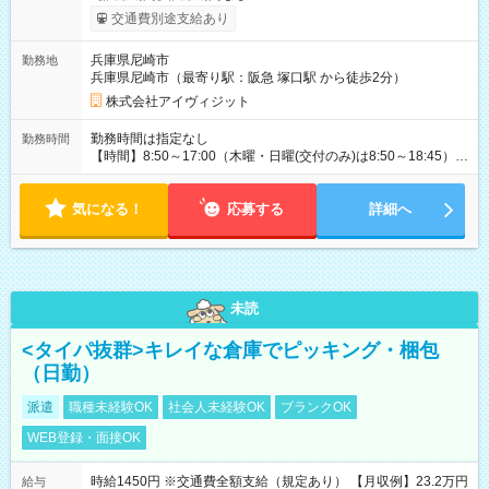
交通費別途支給あり
兵庫県尼崎市
勤務地
兵庫県尼崎市（最寄り駅：阪急 塚口駅 から徒歩2分）
株式会社アイヴィジット
勤務時間は指定なし
勤務時間
【時間】8:50～17:00（木曜・日曜(交付のみ)は8:50～18:45）
※1日5時間から7時間で応相談 【曜日】月・火・水・木・金 の
内、週3～5日程度、シフト制 ※日曜日は、パスポートのお渡し
気になる！
(交付)のみ受付しておりますので、日曜日働ける方も歓迎 ※もち
応募する
詳細へ
ろん、平日中心に働ける方も募集中
未読
<タイパ抜群>キレイな倉庫でピッキング・梱包
（日勤）
派遣
職種未経験OK
社会人未経験OK
ブランクOK
WEB登録・面接OK
時給1450円 ※交通費全額支給（規定あり） 【月収例】23.2万円
給与