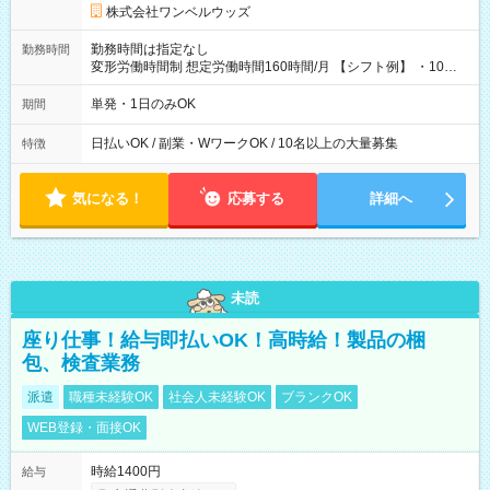
株式会社ワンベルウッズ
勤務時間は指定なし
勤務時間
変形労働時間制 想定労働時間160時間/月 【シフト例】 ・10：
00～20：00
単発・1日のみOK
期間
日払いOK / 副業・WワークOK / 10名以上の大量募集
特徴
気になる！
応募する
詳細へ
未読
座り仕事！給与即払いOK！高時給！製品の梱
包、検査業務
派遣
職種未経験OK
社会人未経験OK
ブランクOK
WEB登録・面接OK
時給1400円
給与