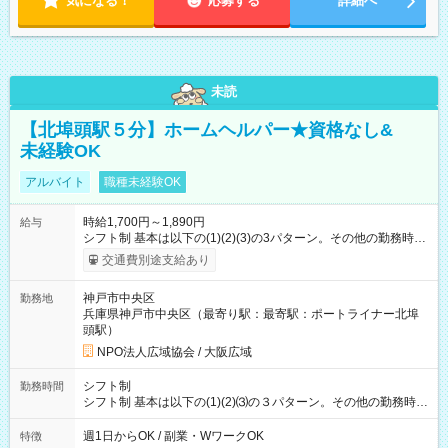
気になる！
応募する
詳細へ
未読
【北埠頭駅５分】ホームヘルパー★資格なし&
未経験OK
アルバイト
職種未経験OK
時給1,700円～1,890円
給与
シフト制 基本は以下の(1)(2)(3)の3パターン。その他の勤務時間
あり。 就業時間(1) 9:00~17:00(実働7時間) 就業時間(2)
交通費別途支給あり
17:00~21:00(実働4時間) 就業時間(3) 21:00~9:00(実働8時間・
休憩4時間) 賃金は月末締切、翌月末払い 賞与（年1回3月末支
神戸市中央区
勤務地
給） 公共交通による通勤交通費実費支給
兵庫県神戸市中央区（最寄り駅：最寄駅：ポートライナー北埠
頭駅）
NPO法人広域協会 / 大阪広域
シフト制
勤務時間
シフト制 基本は以下の(1)(2)⑶の３パターン。その他の勤務時間
あり。 ⑴9:00~17:00 (2)17:00~21:00 (3)21:00~9:00 変形労働時
間制 ※平日のみ不可、土日祝のみ不可。 ※日勤・夜勤どちら
週1日からOK / 副業・WワークOK
特徴