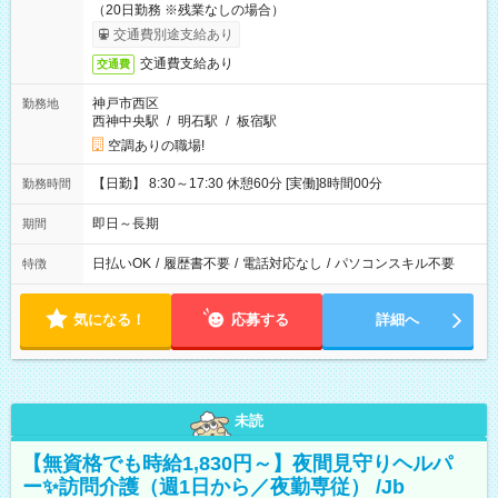
（20日勤務 ※残業なしの場合）
交通費別途支給あり
交通費支給あり
交通費
神戸市西区
勤務地
西神中央駅
/
明石駅
/
板宿駅
空調ありの職場!
【日勤】 8:30～17:30 休憩60分 [実働]8時間00分
勤務時間
即日～長期
期間
日払いOK
/
履歴書不要
/
電話対応なし
/
パソコンスキル不要
特徴
気になる！
応募する
詳細へ
未読
【無資格でも時給1,830円～】夜間見守りヘルパ
ー✨訪問介護（週1日から／夜勤専従） /Jb