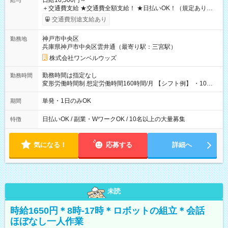
日給16,500円～
給与
＋交通費支給 ★交通費全額支給！ ★日払いOK！（規定あり） ┗
働いたその日に現金GET♪ お仕事後はコンビニATMから 日払
交通費別途支給あり
い分を引き落とせます！ 【試用期間】試用期間なし
神戸市中央区
勤務地
兵庫県神戸市中央区雲井通（最寄り駅：三宮駅）
株式会社ワンベルウッズ
勤務時間は指定なし
勤務時間
変形労働時間制 想定労働時間160時間/月 【シフト例】 ・10：
00～20：00
単発・1日のみOK
期間
日払いOK / 副業・WワークOK / 10名以上の大量募集
特徴
気になる！
応募する
詳細へ
未読
時給1650円＊8時-17時＊ロボットの組立＊会話
ほぼなし一人作業