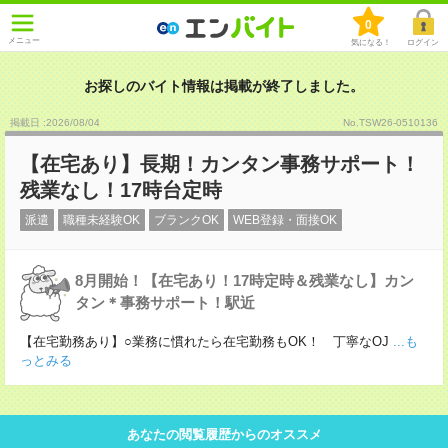
0
メニュー
気になる！
ログイン
お探しのバイト情報は掲載が終了しました。
掲載日 :2026
/
08
/
04
No.TSW26-0510136
【在宅あり】長期！カンタン事務サポート！
残業なし！17時台定時
派遣
職種未経験OK
ブランクOK
WEB登録・面接OK
8月開始！【在宅あり！17時定時＆残業なし】カン
タン＊事務サポート！駅近
【在宅勤務あり】○業務に慣れたら在宅勤務もOK！ 丁寧なOJ
...も
っとみる
あなたの閲覧履歴からのオススメ