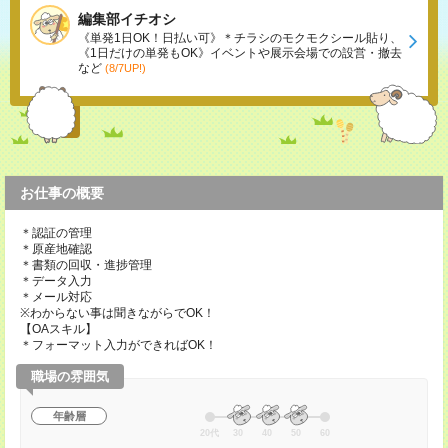
編集部イチオシ
《単発1日OK！日払い可》＊チラシのモクモクシール貼り、
《1日だけの単発もOK》イベントや展示会場での設営・撤去
など
(8/7UP!)
お仕事の概要
＊認証の管理
＊原産地確認
＊書類の回収・進捗管理
＊データ入力
＊メール対応
※わからない事は聞きながらでOK！
【OAスキル】
＊フォーマット入力ができればOK！
職場の雰囲気
年齢層
20代
30
40
50
60