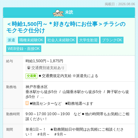
掲載日：2026.08.06
未読
＜時給1,500円～＊好きな時にお仕事＞チラシの
モクモク仕分け
派遣
職種未経験OK
社会人未経験OK
大学生歓迎
ブランクOK
WEB登録・面接OK
時給1,500円～1,875円
給与
交通費別途支給あり
■ 交通費規定内支給 ※派遣先による
交通費
神戸市垂水区
勤務地
垂水駅から徒歩5分
/
山陽垂水駅から徒歩5分
/
舞子駅から徒
歩5分
/
…
■物流センターなど ■勤務地選べます
9:00～17:00 10:00～19:00 など ■ 他の時間帯もお気軽にご相
勤務時間
談ください！
単発1日～！ ★勤務開始日や期間はお気軽にご相談くださ
期間
い！ ＃8月～ ＃9月～