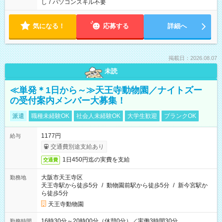
し
/
パソコンスキル不要
気になる！
応募する
詳細へ
掲載日：2026.08.07
未読
≪単発＊1日から～≫天王寺動物園／ナイトズー
の受付案内メンバー大募集！
派遣
職種未経験OK
社会人未経験OK
大学生歓迎
ブランクOK
1177円
給与
交通費別途支給あり
1日450円迄の実費を支給
交通費
大阪市天王寺区
勤務地
天王寺駅から徒歩5分
/
動物園前駅から徒歩5分
/
新今宮駅か
ら徒歩5分
天王寺動物園
16時30分～20時00分（休憩0分）／実働3時間30分
勤務時間