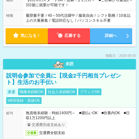
【8月中のスタートOK！急募！】2カ月～ ■ご応募から最短2～
期間
ね。 ※Wワーク希望の方へ 今ご覧のお仕事で希望する勤務時間
3日後に就業が可能です！
と、もう1つのお仕事の勤務時間。 合計で週40時間を超える場
合は応募できません。
履歴書不要
/
40～50代活躍中
/
服装自由
/
シフト勤務
/
10名以
特徴
上の大量募集
/
電話対応なし
/
パソコンスキル不要
気になる！
応募する
詳細へ
掲載日：2026.08.03
未読
説明会参加で全員に【現金2千円相当プレゼン
ト】生活のお手伝い
派遣
職種未経験OK
社会人未経験OK
ブランクOK
WEB登録・面接OK
無資格未経験：時給1400円～ ■週払いOK ■扶養内OK ■日
給与
収1万1200円以上
交通費別途支給あり
交通費全額支給
交通費