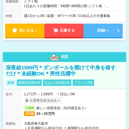
シフト制
勤務時間
1日あたりの実働時間：5時間~8時間の間 シフト例 ・
9:30~18:00 実働7.5時間 ・9:30~14:30 実働5時間 ・
16:00~21:30 実働5.5時間
週1日からOK / 副業・WワークOK / 10名以上の大量募集
特徴
気になる！
応募する
詳細へ
未読
深夜給1589円＊ダンボールを開けて中身を移す
だけ＊未経験OK＊男性活躍中
派遣
職種未経験OK
社会人未経験OK
ブランクOK
1,271円 ～1,589円 ＊日払いOK
給与
交通費別途支給あり
嬉しい全額支給（社内規定あり）
交通費
20～25万円
月収例
大阪府東大阪市
勤務地
ＪＲ長瀬駅から徒歩15分
/
南巽駅から徒歩10分