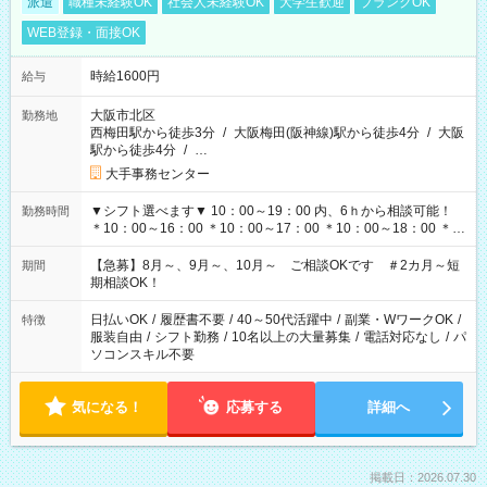
派遣
職種未経験OK
社会人未経験OK
大学生歓迎
ブランクOK
WEB登録・面接OK
時給1600円
給与
大阪市北区
勤務地
西梅田駅から徒歩3分
/
大阪梅田(阪神線)駅から徒歩4分
/
大阪
駅から徒歩4分
/
…
大手事務センター
▼シフト選べます▼ 10：00～19：00 内、6ｈから相談可能！
勤務時間
＊10：00～16：00 ＊10：00～17：00 ＊10：00～18：00 ＊
11：00～19：00 ＊12：00～19：00 ＊13：00～19：00
【急募】8月～、9月～、10月～ ご相談OKです ＃2カ月～短
期間
期相談OK！
日払いOK
/
履歴書不要
/
40～50代活躍中
/
副業・WワークOK
/
特徴
服装自由
/
シフト勤務
/
10名以上の大量募集
/
電話対応なし
/
パ
ソコンスキル不要
気になる！
応募する
詳細へ
掲載日：2026.07.30