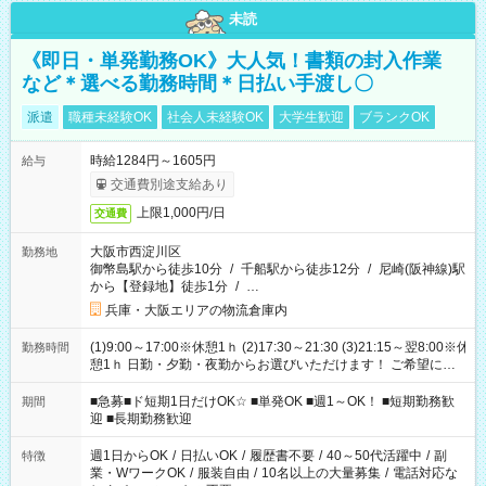
未読
《即日・単発勤務OK》大人気！書類の封入作業
など＊選べる勤務時間＊日払い手渡し〇
派遣
職種未経験OK
社会人未経験OK
大学生歓迎
ブランクOK
時給1284円～1605円
給与
交通費別途支給あり
上限1,000円/日
交通費
大阪市西淀川区
勤務地
御幣島駅から徒歩10分
/
千船駅から徒歩12分
/
尼崎(阪神線)駅
から【登録地】徒歩1分
/
…
兵庫・大阪エリアの物流倉庫内
(1)9:00～17:00※休憩1ｈ (2)17:30～21:30 (3)21:15～翌8:00※休
勤務時間
憩1ｈ 日勤・夕勤・夜勤からお選びいただけます！ ご希望に合
わせて働けるお仕事です(*^^*) 【その他選べる勤務時間】 8-17
時/9-17時/9-18時/10-18時/11-21時/18-22時/20-翌4時/21-翌5
■急募■ド短期1日だけOK☆ ■単発OK ■週1～OK！ ■短期勤務歓
期間
時/22-翌6時/0-翌8時 ご自身のご都合で選んで頂ける完全自由シ
迎 ■長期勤務歓迎
フト！
週1日からOK
/
日払いOK
/
履歴書不要
/
40～50代活躍中
/
副
特徴
業・WワークOK
/
服装自由
/
10名以上の大量募集
/
電話対応な