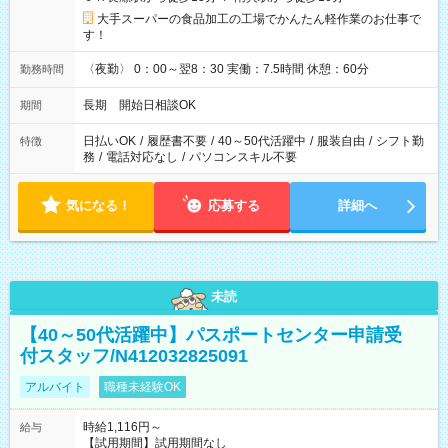
大手スーパーの食品加工の工場でかんたん軽作業のお仕事で
す！
〈夜勤〉 0：00～翌8：30 実働：7.5時間 休憩：60分
勤務時間
長期 開始日相談OK
期間
日払いOK
/
履歴書不要
/
40～50代活躍中
/
服装自由
/
シフト勤
特徴
務
/
電話対応なし
/
パソコンスキル不要
気になる！
応募する
詳細へ
未読
【40～50代活躍中】パスポートセンター申請受
付スタッフ/N412032825091
アルバイト
職種未経験OK
時給1,116円～
給与
【試用期間】試用期間なし