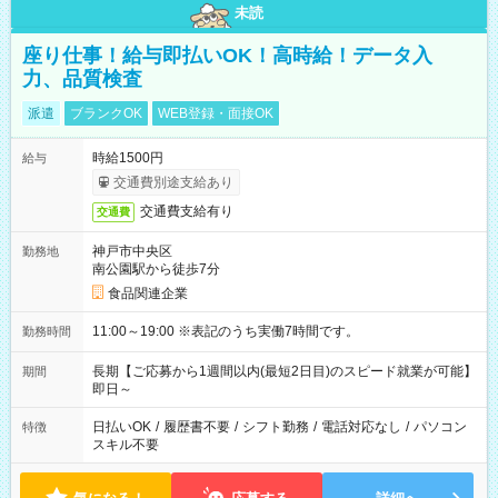
未読
座り仕事！給与即払いOK！高時給！データ入
力、品質検査
派遣
ブランクOK
WEB登録・面接OK
時給1500円
給与
交通費別途支給あり
交通費支給有り
交通費
神戸市中央区
勤務地
南公園駅から徒歩7分
食品関連企業
11:00～19:00 ※表記のうち実働7時間です。
勤務時間
長期【ご応募から1週間以内(最短2日目)のスピード就業が可能】
期間
即日～
日払いOK
/
履歴書不要
/
シフト勤務
/
電話対応なし
/
パソコン
特徴
スキル不要