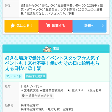
週1日からOK
/
日払いOK
/
履歴書不要
/
40～50代活躍中
/
副
特徴
業・WワークOK
/
服装自由
/
シフト勤務
/
10名以上の大量募
集
/
電話対応なし
/
パソコンスキル不要
気になる！
応募する
詳細へ
未読
好きな場所で働けるイベントスタッフ☆人気イ
ベントも！来社不要！働いたその日に給料もら
える日払い◎｜阪
アルバイト
職種未経験OK
日給16,500円～
給与
＋交通費支給 ★交通費全額支給！ ★日払いOK！（規定あり） ┗
働いたその日に現金GET♪ お仕事後はコンビニATMから 日払
交通費別途支給あり
い分を引き落とせます！ 【試用期間】試用期間なし
兵庫県宝塚市
勤務地
兵庫県宝塚市栄町（最寄り駅：宝塚駅）