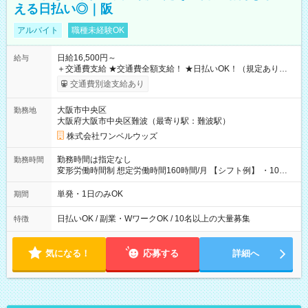
える日払い◎｜阪
アルバイト
職種未経験OK
日給16,500円～
給与
＋交通費支給 ★交通費全額支給！ ★日払いOK！（規定あり） ┗
働いたその日に現金GET♪ お仕事後はコンビニATMから 日払
交通費別途支給あり
い分を引き落とせます！ 【試用期間】試用期間なし
大阪市中央区
勤務地
大阪府大阪市中央区難波（最寄り駅：難波駅）
株式会社ワンベルウッズ
勤務時間は指定なし
勤務時間
変形労働時間制 想定労働時間160時間/月 【シフト例】 ・10：
00～20：00
単発・1日のみOK
期間
日払いOK / 副業・WワークOK / 10名以上の大量募集
特徴
気になる！
応募する
詳細へ