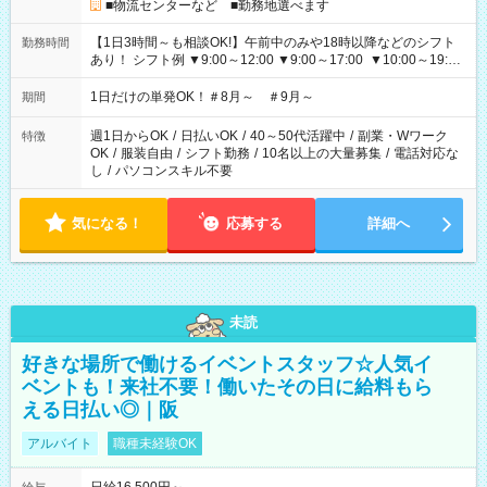
■物流センターなど ■勤務地選べます
【1日3時間～も相談OK!】午前中のみや18時以降などのシフト
勤務時間
あり！ シフト例 ▼9:00～12:00 ▼9:00～17:00 ▼10:00～19:00
▼18:00～21:00
1日だけの単発OK！＃8月～ ＃9月～
期間
週1日からOK
/
日払いOK
/
40～50代活躍中
/
副業・Wワーク
特徴
OK
/
服装自由
/
シフト勤務
/
10名以上の大量募集
/
電話対応な
し
/
パソコンスキル不要
気になる！
応募する
詳細へ
未読
好きな場所で働けるイベントスタッフ☆人気イ
ベントも！来社不要！働いたその日に給料もら
える日払い◎｜阪
アルバイト
職種未経験OK