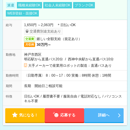
派遣
職種未経験OK
社会人未経験OK
ブランクOK
WEB登録・面接OK
1,650円 ～2,063円 ＊日払いOK
給与
交通費別途支給あり
嬉しい全額支給（規定あり）
交通費
30万円～
月収例
神戸市西区
勤務地
明石駅から直通バス20分
/
西神中央駅から直通バス10分
大手メーカーで産業用ロボットの製造：直通バスあり
〈日勤専属〉 8：00～17：00 実働：8時間 休憩：1時間
勤務時間
長期 開始日ご相談可能
期間
日払いOK
/
履歴書不要
/
服装自由
/
電話対応なし
/
パソコンス
特徴
キル不要
気になる！
応募する
詳細へ