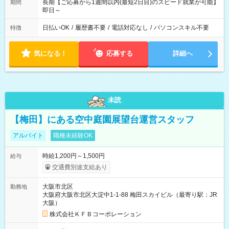
長期【ご応募から1週間以内(最短2日目)のスピード就業が可能】
期間
即日～
日払いOK
/
履歴書不要
/
電話対応なし
/
パソコンスキル不要
特徴
気になる！
応募する
詳細へ
未読
【梅田】にある空中庭園展望台運営スタッフ
アルバイト
職種未経験OK
時給1,200円～1,500円
給与
交通費別途支給あり
大阪市北区
勤務地
大阪府大阪市北区大淀中1-1-88 梅田スカイビル（最寄り駅：JR
大阪）
株式会社ＫＦＢコーポレーション