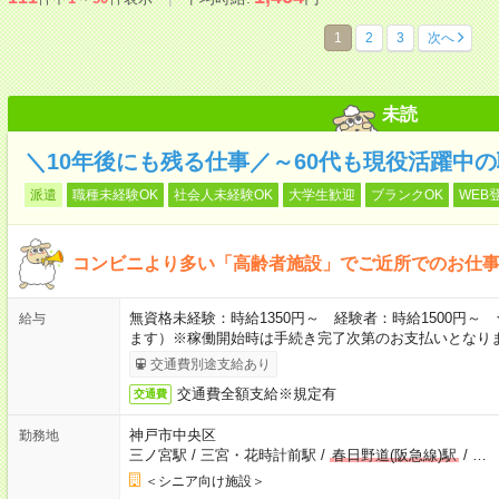
1
2
3
次へ
未読
＼10年後にも残る仕事／～60代も現役活躍中
派遣
職種未経験OK
社会人未経験OK
大学生歓迎
ブランクOK
WEB
コンビニより多い「高齢者施設」でご近所でのお仕
無資格未経験：時給1350円～ 経験者：時給1500円
給与
ます）※稼働開始時は手続き完了次第のお支払いとなり
交通費別途支給あり
交通費全額支給※規定有
交通費
神戸市中央区
勤務地
三ノ宮駅
/
三宮・花時計前駅
/
春日野道(阪急線)駅
/
…
＜シニア向け施設＞