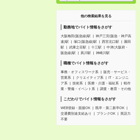
他の検索結果を見る
勤務地でバイト情報をさがす
大阪梅田(阪急線)駅
神戸三宮(阪急・神戸高
速)駅
塚口(阪急線)駅
西宮北口駅
園田
駅
武庫之荘駅
十三駅
中津(大阪府・
阪急線)駅
夙川駅
神崎川駅
職種でバイト情報をさがす
事務・オフィスワーク系
販売・サービス・
営業系
クリエイティブ系
IT・エンジニ
ア系
技術系
医療・介護・福祉系
軽作
業・警備・イベント系
調査・教育・その他
こだわりでバイト情報をさがす
WEB登録・面接OK
既卒・第二新卒OK
交通費別途支給あり
ブランクOK
英語力
不要