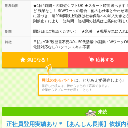
★1日4時間～の時短シフトOK ★スタート時間選べます！ 7:00～16
勤務時間
ど 残業なし！ ※Wワークの場合、他のお仕事と合わせ週
に基づき、週20時間以上勤務は社会保険への加入対象と
則禁止）により、短時間・短期間の就業はご案内が難し
開始日はご相談ください！ ★急募 ★職場が気に入れ
期間
日払いOK
/
履歴書不要
/
40～50代活躍中
/
副業・WワークO
特徴
電話対応なし
/
パソコンスキル不要
気になる！
応募する
興味のあるバイト
は、とりあえず保存しよう♪
保存した求人は、後からまとめて応募できるよ。
企業からアプローチが届くことも！
未読
正社員登用実績あり＊【あんしん長期】依頼内