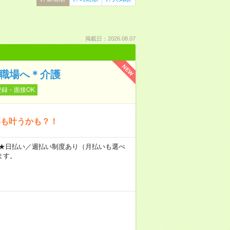
掲載日：2026.08.07
NEW
の職場へ＊介護
登録・面接OK
事も叶うかも？！
～ ★日払い／週払い制度あり（月払いも選べ
ます。