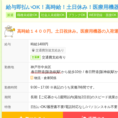
給与即払いOK！高時給！土日休み！医療用機
派遣
職種未経験OK
社会人未経験OK
ブランクOK
WEB登録・面接OK
高時給１４００円。土日祝休み。医療用機器の入荷
時給1400円
給与
交通費別途支給あり
交通費支給有り
交通費
神戸市中央区
勤務地
春日野道(阪急線)駅
から徒歩10分
/
春日野道(阪神線)駅か
物流・倉庫関係
9:00～17:00 ※表記のうち実働7時間です。
勤務時間
長期【ご応募から1週間以内(最短2日目)のスピード就業
期間
日払いOK
/
履歴書不要
/
電話対応なし
/
パソコンスキル不要
特徴