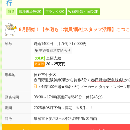
行
派遣
職種未経験OK
ブランクOK
WEB登録・面接OK
8月開始！【在宅も！増員*弊社スタッフ活躍】こつこ
時給1400円 月収例 217,000円
給与
交通費別途支給あり
全額支給
交通費
20～25万円
月収例
神戸市中央区
勤務地
春日野道(阪神線)駅から徒歩3分
/
春日野道(阪急線)駅
か
＜創業100年超★有名×大手メーカー＞ タイヤ・スポーツ
08:30～17:00(実働7時間45分 休憩45分)
勤務時間
2026年08月下旬～長期 ※8月～！
期間
履歴書不要
/
40～50代活躍中
/
服装自由
特徴