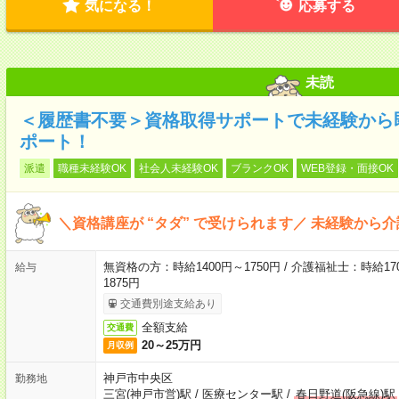
気になる！
応募する
未読
＜履歴書不要＞資格取得サポートで未経験から
ポート！
派遣
職種未経験OK
社会人未経験OK
ブランクOK
WEB登録・面接OK
＼資格講座が “タダ” で受けられます／ 未経験から
無資格の方：時給1400円～1750円 / 介護福祉士：時給170
給与
1875円
交通費別途支給あり
全額支給
交通費
20～25万円
月収例
神戸市中央区
勤務地
三宮(神戸市営)駅
/
医療センター駅
/
春日野道(阪急線)駅