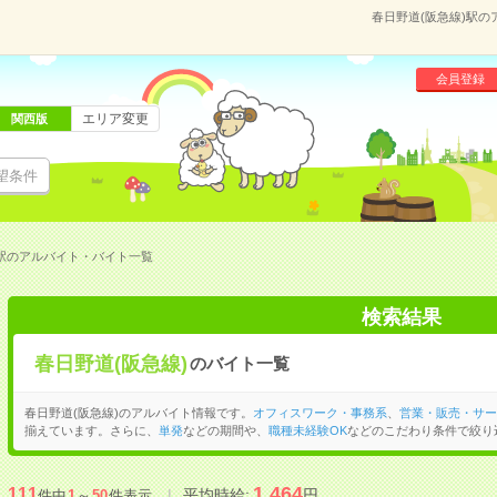
春日野道(阪急線)駅
会員登録
エリア変更
関西版
望条件
)駅のアルバイト・バイト一覧
検索結果
春日野道(阪急線)
のバイト一覧
春日野道(阪急線)のアルバイト情報です。
オフィスワーク・事務系
、
営業・販売・サー
揃えています。さらに、
単発
などの期間や、
職種未経験OK
などのこだわり条件で絞り
1,464
111
平均時給:
円
件中
1
～
50
件表示