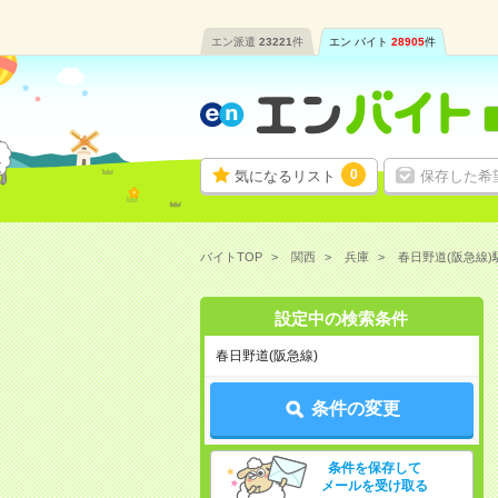
エン派遣
23221
件
エン バイト
28905
件
0
気になるリスト
保存した希
バイトTOP
関西
兵庫
春日野道(阪急線
設定中の検索条件
春日野道(阪急線)
条件の変更
条件を保存して
メールを受け取る