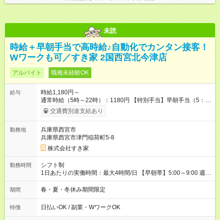
未読
時給＋早朝手当で高時給♪自動化でカンタン接客！
Wワークも可／すき家 2国西宮北今津店
アルバイト
職種未経験OK
時給1,180円～
給与
通常時給（5時～22時）：1180円 【特別手当】早朝手当（5：
00-9：00）時給+150円 【試用期間】試用期間あり 試用期間の
交通費別途支給あり
長さ：1ヶ月 雇用形態、給与は本採用時と同じです。 試用期間
の実態は30日（※条件変更なし）ですが、切り上げで一ヶ月と
兵庫県西宮市
勤務地
させていただきます。 研修制度あり：15時間(研修中も同時給）
兵庫県西宮市津門稲荷町5-8
株式会社すき家
シフト制
勤務時間
1日あたりの実働時間：最大4時間/日 【早朝帯】5:00～9:00 週2
日～・1日2h～OK◎ 勤務時間や曜日はご相談ください。
春・夏・冬休み期間限定
期間
日払いOK / 副業・WワークOK
特徴