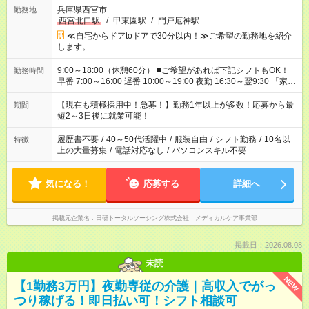
兵庫県西宮市
勤務地
西宮北口駅
/
甲東園駅
/
門戸厄神駅
≪自宅からドアtoドアで30分以内！≫ご希望の勤務地を紹介
します。
9:00～18:00（休憩60分） ■ご希望があれば下記シフトもOK！
勤務時間
早番 7:00～16:00 遅番 10:00～19:00 夜勤 16:30～翌9:30 「家族
と休みを合わせたい」 「余裕を持って夕飯の準備がしたい」
「できれば残業はしたくない」 など、ご希望を教えてください
【現在も積極採用中！急募！】勤務1年以上が多数！応募から最
期間
ね。 ※Wワーク希望の方へ 今ご覧のお仕事で希望する勤務時間
短2～3日後に就業可能！
と、もう1つのお仕事の勤務時間。 合計で週40時間を超える場
合は応募できません。
履歴書不要
/
40～50代活躍中
/
服装自由
/
シフト勤務
/
10名以
特徴
上の大量募集
/
電話対応なし
/
パソコンスキル不要
気になる！
応募する
詳細へ
掲載元企業名
日研トータルソーシング株式会社 メディカルケア事業部
掲載日：2026.08.08
未読
NEW
【1勤務3万円】夜勤専従の介護｜高収入でがっ
つり稼げる！即日払い可！シフト相談可