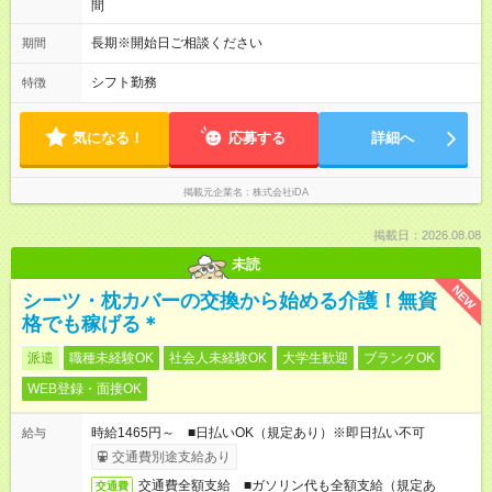
間
長期※開始日ご相談ください
期間
シフト勤務
特徴
気になる！
応募する
詳細へ
掲載元企業名
株式会社iDA
掲載日：2026.08.08
未読
NEW
シーツ・枕カバーの交換から始める介護！無資
格でも稼げる＊
派遣
職種未経験OK
社会人未経験OK
大学生歓迎
ブランクOK
WEB登録・面接OK
時給1465円～ ■日払いOK（規定あり）※即日払い不可
給与
交通費別途支給あり
交通費全額支給 ■ガソリン代も全額支給（規定あ
交通費