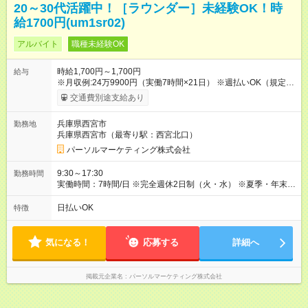
20～30代活躍中！［ラウンダー］未経験OK！時
給1700円(um1sr02)
アルバイト
職種未経験OK
時給1,700円～1,700円
給与
※月収例:24万9900円（実働7時間×21日） ※週払いOK（規定
有） 【試用期間】試用期間なし
交通費別途支給あり
兵庫県西宮市
勤務地
兵庫県西宮市（最寄り駅：西宮北口）
パーソルマーケティング株式会社
9:30～17:30
勤務時間
実働時間：7時間/日 ※完全週休2日制（火・水） ※夏季・年末年
始休暇あり ※基本的に定時退社です
日払いOK
特徴
気になる！
応募する
詳細へ
掲載元企業名
パーソルマーケティング株式会社