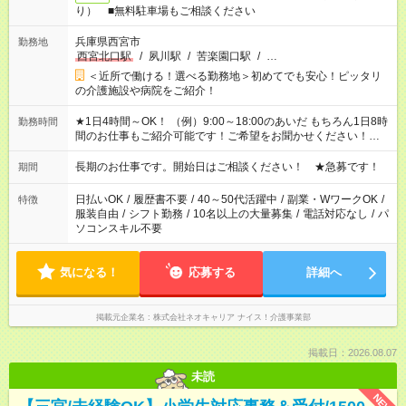
り） ■無料駐車場もご相談ください
兵庫県西宮市
勤務地
西宮北口駅
/
夙川駅
/
苦楽園口駅
/
…
＜近所で働ける！選べる勤務地＞初めてでも安心！ピッタリ
の介護施設や病院をご紹介！
★1日4時間～OK！ （例）9:00～18:00のあいだ もちろん1日8時
勤務時間
間のお仕事もご紹介可能です！ご希望をお聞かせください！★家
庭の都合でお休みが必要な場合も遠慮なくご相談ください。 ※
週最低15時間以上の勤務が必要です
長期のお仕事です。開始日はご相談ください！ ★急募です！
期間
日払いOK
/
履歴書不要
/
40～50代活躍中
/
副業・WワークOK
/
特徴
服装自由
/
シフト勤務
/
10名以上の大量募集
/
電話対応なし
/
パ
ソコンスキル不要
気になる！
応募する
詳細へ
掲載元企業名
株式会社ネオキャリア ナイス！介護事業部
掲載日：2026.08.07
未読
NEW