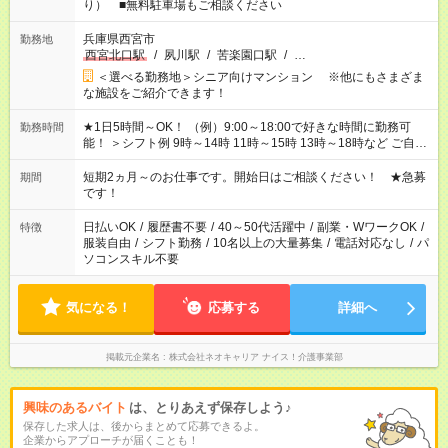
り） ■無料駐車場もご相談ください
兵庫県西宮市
勤務地
西宮北口駅
/
夙川駅
/
苦楽園口駅
/
…
＜選べる勤務地＞シニア向けマンション ※他にもさまざま
な施設をご紹介できます！
★1日5時間～OK！ （例）9:00～18:00で好きな時間に勤務可
勤務時間
能！ ＞シフト例 9時～14時 11時～15時 13時～18時など ご自身
のご都合に合わせて勤務時間をご相談ください！ ★家庭の都合
でお休みや時間の調整が必要な場合も遠慮なくご相談くださ
短期2ヵ月～のお仕事です。開始日はご相談ください！ ★急募
期間
い。
です！
日払いOK
/
履歴書不要
/
40～50代活躍中
/
副業・WワークOK
/
特徴
服装自由
/
シフト勤務
/
10名以上の大量募集
/
電話対応なし
/
パ
ソコンスキル不要
気になる！
応募する
詳細へ
掲載元企業名
株式会社ネオキャリア ナイス！介護事業部
興味のあるバイト
は、とりあえず保存しよう♪
保存した求人は、後からまとめて応募できるよ。
企業からアプローチが届くことも！