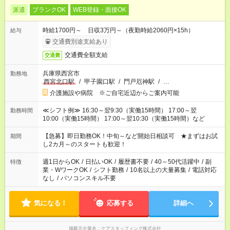
派遣
ブランクOK
WEB登録・面接OK
時給1700円～ 日収3万円～（夜勤時給2060円×15h）
給与
交通費別途支給あり
交通費全額支給
交通費
兵庫県西宮市
勤務地
西宮北口駅
/
甲子園口駅
/
門戸厄神駅
/
…
介護施設や病院 ※ご自宅近辺からご案内可能
≪シフト例≫ 16:30～翌9:30（実働15時間） 17:00～翌
勤務時間
10:00（実働15時間） 17:00～翌10:30（実働15時間）など
【急募】即日勤務OK！中旬～など開始日相談可 ★まずはお試
期間
し2カ月～のスタートも歓迎！
週1日からOK
/
日払いOK
/
履歴書不要
/
40～50代活躍中
/
副
特徴
業・WワークOK
/
シフト勤務
/
10名以上の大量募集
/
電話対応
なし
/
パソコンスキル不要
気になる！
応募する
詳細へ
掲載元企業名
ケアスタッフィング株式会社