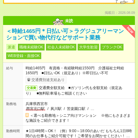
掲載日：2026.08.09
未読
NEW
＜時給1465円＊日払い可＞ラグジュアリーマン
ションで買い物代行などサポート業務
派遣
職種未経験OK
社会人未経験OK
大学生歓迎
ブランクOK
WEB登録・面接OK
時給1465円 有資格・有経験時給1550円 介護福祉士時給
給与
1650円 ■日払いOK（規定あり）※即日払い不可
交通費別途支給あり
交通費全額支給 ■ガソリン代も全額支給（規定あ
交通費
り） ■無料駐車場もご相談ください
兵庫県西宮市
勤務地
西宮北口駅
/
夙川駅
/
苦楽園口駅
/
…
＜選べる勤務地＞シニア向けマンション ※他にもさまざま
な施設をご紹介できます！
★1日4時間～OK！ （例）9:00～18:00のあいだ もちろん1日8時
勤務時間
間のお仕事もご紹介可能です！ご希望をお聞かせください！ ★