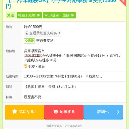
【三宮/未経験OK】小学生対応事務＆受付/1500
円
派遣
職種未経験OK
WEB登録・面接OK
時給1500円
給与
交通費別途支給あり
交通費支給
交通費
兵庫県西宮市
勤務地
西宮北口駅
から徒歩4分
/
阪神国道駅から徒歩13分
/
西宮(Ｊ
Ｒ線)駅から徒歩18分
学校・教育
13:00～21:00(実働:7時間) (休憩60分) ※残業なし
勤務時間
【急募】即日～長期（3カ月以上）
期間
履歴書不要
特徴
気になる！
応募する
詳細へ
掲載元企業名
アデコ株式会社