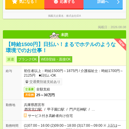
気になる！
応募する
詳細へ
掲載元企業名
株式会社iDA
掲載日：2026.08.08
未読
NEW
【時給1500円】日払い！まるでホテルのような
環境でのお仕事！
派遣
ブランクOK
WEB登録・面接OK
初任者以上：時給1500円～1875円 / 介護福祉士：時給1700円～
給与
2125円 ■日払いOK
交通費別途支給あり
全額支給
交通費
25～30万円
月収例
兵庫県西宮市
勤務地
西宮北口駅
/
甲子園口駅
/
門戸厄神駅
/
…
サービス付き高齢者向け住宅
(1)07:00～16:00 (2)09:00～18:00 (3)17:00～09:00 ※ 上記は一
勤務時間