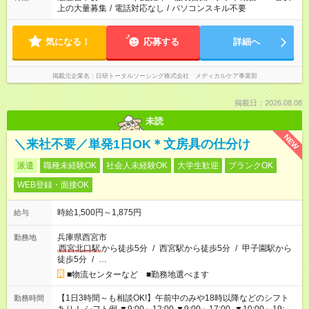
上の大量募集
/
電話対応なし
/
パソコンスキル不要
気になる！
応募する
詳細へ
掲載元企業名
日研トータルソーシング株式会社 メディカルケア事業部
掲載日：2026.08.08
未読
NEW
＼来社不要／単発1日OK＊文房具の仕分け
派遣
職種未経験OK
社会人未経験OK
大学生歓迎
ブランクOK
WEB登録・面接OK
時給1,500円～1,875円
給与
兵庫県西宮市
勤務地
西宮北口駅
から徒歩5分
/
西宮駅から徒歩5分
/
甲子園駅から
徒歩5分
/
…
■物流センターなど ■勤務地選べます
【1日3時間～も相談OK!】午前中のみや18時以降などのシフト
勤務時間