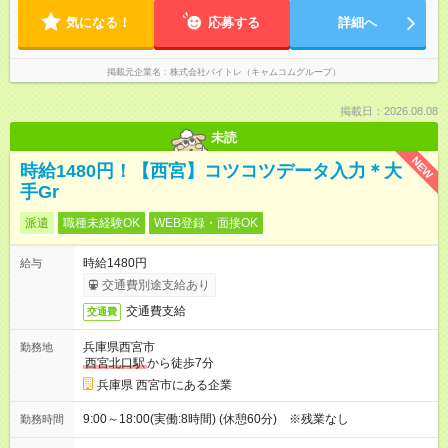
気になる！
応募する
詳細へ
掲載元企業名
株式会社バイトレ（キャムコムグループ）
掲載日：2026.08.08
未読
NEW
時給1480円！【西宮】コツコツデータ入力＊大
手Gr
派遣
職種未経験OK
WEB登録・面接OK
時給1480円
給与
交通費別途支給あり
交通費支給
交通費
兵庫県西宮市
勤務地
西宮北口駅
から徒歩7分
兵庫県 西宮市にある企業
9:00～18:00(実働:8時間) (休憩60分) ※残業なし
勤務時間