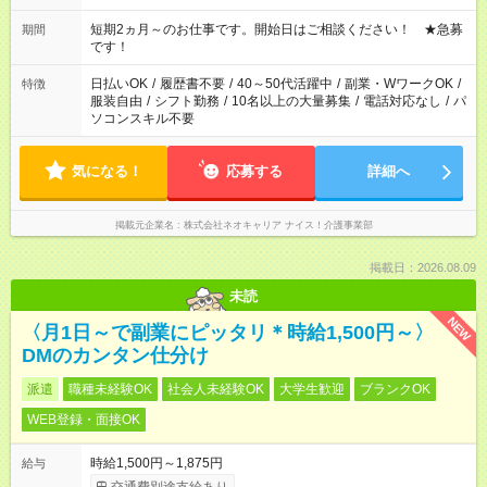
家庭の都合でお休みが必要な場合も遠慮なくご相談ください。
※週最低15時間以上の勤務が必要です
短期2ヵ月～のお仕事です。開始日はご相談ください！ ★急募
期間
です！
日払いOK
/
履歴書不要
/
40～50代活躍中
/
副業・WワークOK
/
特徴
服装自由
/
シフト勤務
/
10名以上の大量募集
/
電話対応なし
/
パ
ソコンスキル不要
気になる！
応募する
詳細へ
掲載元企業名
株式会社ネオキャリア ナイス！介護事業部
掲載日：2026.08.09
未読
NEW
〈月1日～で副業にピッタリ＊時給1,500円～〉
DMのカンタン仕分け
派遣
職種未経験OK
社会人未経験OK
大学生歓迎
ブランクOK
WEB登録・面接OK
時給1,500円～1,875円
給与