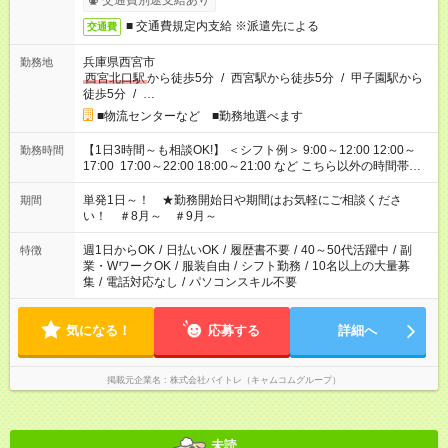
交通費別途支給あり
■ 交通費規定内支給 ※派遣先による
交通費
兵庫県西宮市
勤務地
西宮北口駅
から徒歩5分
/
西宮駅から徒歩5分
/
甲子園駅から
徒歩5分
/
…
■物流センターなど ■勤務地選べます
【1日3時間～も相談OK!】 ＜シフト例＞ 9:00～12:00 12:00～
勤務時間
17:00 17:00～22:00 18:00～21:00 など こちら以外の時間帯も
お気軽にご相談ください！
単発1日～！ ★勤務開始日や期間はお気軽にご相談くださ
期間
い！ ＃8月～ ＃9月～
週1日からOK
/
日払いOK
/
履歴書不要
/
40～50代活躍中
/
副
特徴
業・WワークOK
/
服装自由
/
シフト勤務
/
10名以上の大量募
集
/
電話対応なし
/
パソコンスキル不要
気になる！
応募する
詳細へ
掲載元企業名
株式会社バイトレ（キャムコムグループ）
未読