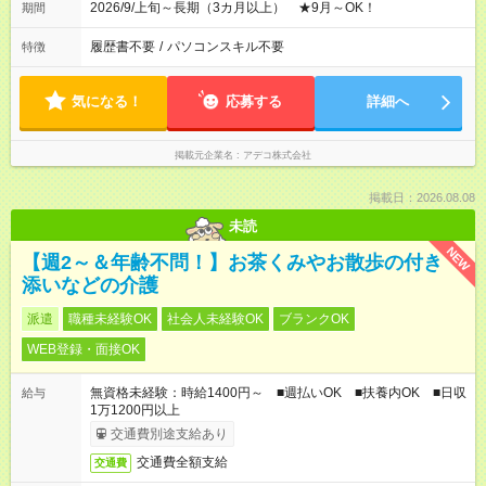
2026/9/上旬～長期（3カ月以上） ★9月～OK！
期間
履歴書不要
/
パソコンスキル不要
特徴
気になる！
応募する
詳細へ
掲載元企業名
アデコ株式会社
掲載日：2026.08.08
未読
NEW
【週2～＆年齢不問！】お茶くみやお散歩の付き
添いなどの介護
派遣
職種未経験OK
社会人未経験OK
ブランクOK
WEB登録・面接OK
無資格未経験：時給1400円～ ■週払いOK ■扶養内OK ■日収
給与
1万1200円以上
交通費別途支給あり
交通費全額支給
交通費