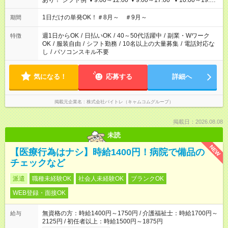
あり！ シフト例 ▼9:00～12:00 ▼9:00～17:00 ▼10:00～19:00
▼18:00～21:00
1日だけの単発OK！＃8月～ ＃9月～
期間
週1日からOK
/
日払いOK
/
40～50代活躍中
/
副業・Wワーク
特徴
OK
/
服装自由
/
シフト勤務
/
10名以上の大量募集
/
電話対応な
し
/
パソコンスキル不要
気になる！
応募する
詳細へ
掲載元企業名
株式会社バイトレ（キャムコムグループ）
掲載日：2026.08.08
未読
NEW
【医療行為はナシ】時給1400円！病院で備品の
チェックなど
派遣
職種未経験OK
社会人未経験OK
ブランクOK
WEB登録・面接OK
無資格の方：時給1400円～1750円 / 介護福祉士：時給1700円～
給与
2125円 / 初任者以上：時給1500円～1875円