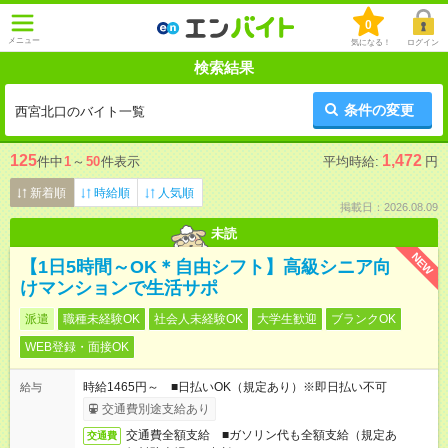
0
メニュー
気になる！
ログイン
検索結果
条件の変更
西宮北口のバイト一覧
125
1,472
件中
1
～
50
件表示
平均時給:
円
新着順
時給順
人気順
掲載日：2026.08.09
未読
NEW
【1日5時間～OK＊自由シフト】高級シニア向
けマンションで生活サポ
派遣
職種未経験OK
社会人未経験OK
大学生歓迎
ブランクOK
WEB登録・面接OK
時給1465円～ ■日払いOK（規定あり）※即日払い不可
給与
交通費別途支給あり
交通費全額支給 ■ガソリン代も全額支給（規定あ
交通費