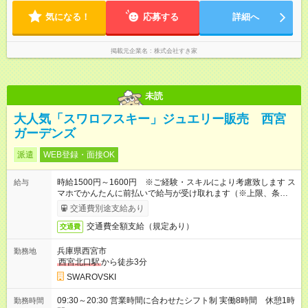
気になる！
応募する
詳細へ
掲載元企業名
株式会社すき家
未読
大人気「スワロフスキー」ジュエリー販売 西宮
ガーデンズ
派遣
WEB登録・面接OK
時給1500円～1600円 ※ご経験・スキルにより考慮致します ス
給与
マホでかんたんに前払いで給与が受け取れます（※上限、条件
あり）
交通費別途支給あり
交通費全額支給（規定あり）
交通費
兵庫県西宮市
勤務地
西宮北口駅
から徒歩3分
SWAROVSKI
09:30～20:30 営業時間に合わせたシフト制 実働8時間 休憩1時
勤務時間