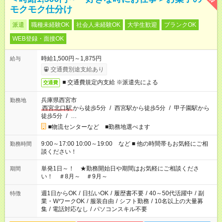
モクモク仕分け
派遣
職種未経験OK
社会人未経験OK
大学生歓迎
ブランクOK
WEB登録・面接OK
時給1,500円～1,875円
給与
交通費別途支給あり
■ 交通費規定内支給 ※派遣先による
交通費
兵庫県西宮市
勤務地
西宮北口駅
から徒歩5分
/
西宮駅から徒歩5分
/
甲子園駅から
徒歩5分
/
…
■物流センターなど ■勤務地選べます
9:00～17:00 10:00～19:00 など ■ 他の時間帯もお気軽にご相
勤務時間
談ください！
単発1日～！ ★勤務開始日や期間はお気軽にご相談くださ
期間
い！ ＃8月～ ＃9月～
週1日からOK
/
日払いOK
/
履歴書不要
/
40～50代活躍中
/
副
特徴
業・WワークOK
/
服装自由
/
シフト勤務
/
10名以上の大量募
集
/
電話対応なし
/
パソコンスキル不要