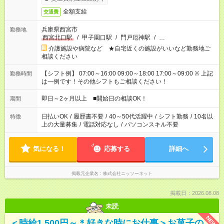
全額支給
交通費
兵庫県西宮市
勤務地
西宮北口駅
/
甲子園口駅
/
門戸厄神駅
/
…
介護施設や病院など ★自宅近くの施設がいいなど勤務地ご
相談ください
【シフト例】 07:00～16:00 09:00～18:00 17:00～09:00 ※ 上記
勤務時間
は一例です！その他シフトもご相談ください！
即日～2ヶ月以上 ■開始日の相談OK！
期間
日払いOK
/
履歴書不要
/
40～50代活躍中
/
シフト勤務
/
10名以
特徴
上の大量募集
/
電話対応なし
/
パソコンスキル不要
気になる！
応募する
詳細へ
掲載元企業名
株式会社ニッソーネット
掲載日：2026.08.08
未読
NEW
＜時給1,500円～＊好きな時にお仕事＞お菓子の