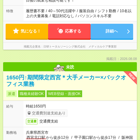
日後の就業も相談可能です！
の勤務時間。 合計で週40時間を超える場合は応募できません。
履歴書不要
/
40～50代活躍中
/
服装自由
/
シフト勤務
/
10名以
特徴
上の大量募集
/
電話対応なし
/
パソコンスキル不要
気になる！
応募する
詳細へ
掲載元企業名
日研トータルソーシング株式会社 メディカルケア事業部
掲載日：2026.08.08
未読
NEW
1650円↑期間限定西宮＊大手メーカー×バックオ
フィス業務
派遣
職種未経験OK
WEB登録・面接OK
時給1650円
給与
交通費別途支給あり
交通費支給
交通費
兵庫県西宮市
勤務地
西宮北口駅
から徒歩12分
/
甲子園口駅から徒歩17分
/
阪神国