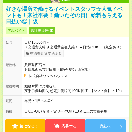
好きな場所で働けるイベントスタッフ☆人気イベ
ントも！来社不要！働いたその日に給料もらえる
日払い◎｜阪
アルバイト
職種未経験OK
日給16,500円～
給与
＋交通費支給 ★交通費全額支給！ ★日払いOK！（規定あり） ┗
働いたその日に現金GET♪ お仕事後はコンビニATMから 日払
交通費別途支給あり
い分を引き落とせます！ 【試用期間】試用期間なし
兵庫県西宮市
勤務地
兵庫県西宮市池田町（最寄り駅：西宮駅）
株式会社ワンベルウッズ
勤務時間は指定なし
勤務時間
変形労働時間制 想定労働時間160時間/月 【シフト例】 ・10：
00～20：00
単発・1日のみOK
期間
日払いOK / 副業・WワークOK / 10名以上の大量募集
特徴
気になる！
応募する
詳細へ