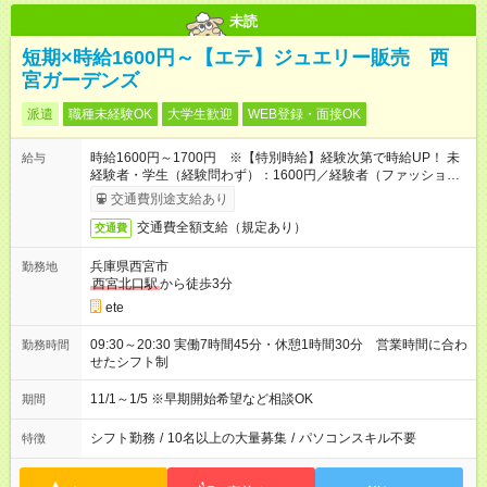
未読
短期×時給1600円～【エテ】ジュエリー販売 西
宮ガーデンズ
派遣
職種未経験OK
大学生歓迎
WEB登録・面接OK
時給1600円～1700円 ※【特別時給】経験次第で時給UP！ 未
給与
経験者・学生（経験問わず）：1600円／経験者（ファッション
商材販売半年以上）：1650～1700円
交通費別途支給あり
交通費全額支給（規定あり）
交通費
兵庫県西宮市
勤務地
西宮北口駅
から徒歩3分
ete
09:30～20:30 実働7時間45分・休憩1時間30分 営業時間に合わ
勤務時間
せたシフト制
11/1～1/5 ※早期開始希望など相談OK
期間
シフト勤務
/
10名以上の大量募集
/
パソコンスキル不要
特徴