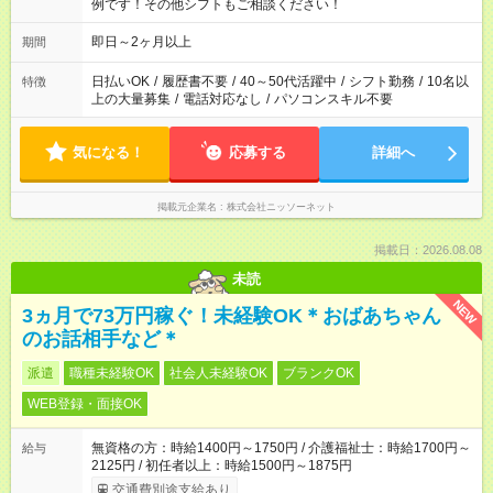
例です！その他シフトもご相談ください！
即日～2ヶ月以上
期間
日払いOK
/
履歴書不要
/
40～50代活躍中
/
シフト勤務
/
10名以
特徴
上の大量募集
/
電話対応なし
/
パソコンスキル不要
気になる！
応募する
詳細へ
掲載元企業名
株式会社ニッソーネット
掲載日：2026.08.08
未読
NEW
3ヵ月で73万円稼ぐ！未経験OK＊おばあちゃん
のお話相手など＊
派遣
職種未経験OK
社会人未経験OK
ブランクOK
WEB登録・面接OK
無資格の方：時給1400円～1750円 / 介護福祉士：時給1700円～
給与
2125円 / 初任者以上：時給1500円～1875円
交通費別途支給あり