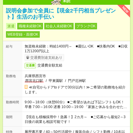
未読
NEW
説明会参加で全員に【現金2千円相当プレゼン
ト】生活のお手伝い
派遣
職種未経験OK
社会人未経験OK
ブランクOK
WEB登録・面接OK
無資格未経験：時給1400円～ ■週払いOK ■扶養内OK ■日収
給与
1万1200円以上
交通費別途支給あり
交通費全額支給
交通費
兵庫県西宮市
勤務地
西宮北口駅
/
甲東園駅
/
門戸厄神駅
≪自宅からドアtoドアで30分以内！≫ご希望の勤務地を紹介
します。
9:00～18:00（休憩60分） ■ご希望があれば下記シフトもOK！
勤務時間
早番 7:00～16:00 遅番 10:00～19:00 「家族と休みを合わせた
い」 「余裕を持って夕飯の準備がしたい」 「できれば残業はし
たくない」 など、ご希望を教えてくださいね。 ※Wワーク希望
【現在も積極採用中！急募！】2カ月～ ■ご応募から最短2～3
期間
の方へ 今ご覧のお仕事で希望する勤務時間と、もう1つのお仕事
日後の就業も相談可能です！
の勤務時間。 合計で週40時間を超える場合は応募できません。
履歴書不要
/
40～50代活躍中
/
服装自由
/
シフト勤務
/
10名以
特徴