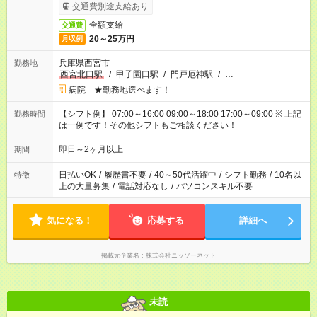
交通費別途支給あり
全額支給
交通費
20～25万円
月収例
兵庫県西宮市
勤務地
西宮北口駅
/
甲子園口駅
/
門戸厄神駅
/
…
病院 ★勤務地選べます！
【シフト例】 07:00～16:00 09:00～18:00 17:00～09:00 ※ 上記
勤務時間
は一例です！その他シフトもご相談ください！
即日～2ヶ月以上
期間
日払いOK
/
履歴書不要
/
40～50代活躍中
/
シフト勤務
/
10名以
特徴
上の大量募集
/
電話対応なし
/
パソコンスキル不要
気になる！
応募する
詳細へ
掲載元企業名
株式会社ニッソーネット
未読