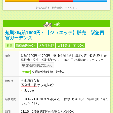
掲載元企業名
株式会社ワンベルウッズ
未読
短期×時給1600円～【ジュエッテ】販売 阪急西
宮ガーデンズ
派遣
職種未経験OK
大学生歓迎
WEB登録・面接OK
時給1600円～1700円 ※【特別時給】経験次第で時給UP！ 未
給与
経験者・学生（経験問わず）：1600円／経験者（ファッション
商材販売半年以上）：1650～1700円
交通費別途支給あり
交通費全額支給（規定あり）
交通費
兵庫県西宮市
勤務地
西宮北口駅
から徒歩3分
Jouete
10:30～21:30 実働7時間45分・休憩1時間30分 営業時間に合わ
勤務時間
せたシフト制
11/16～1/5※早期開始希望など相談OK
期間