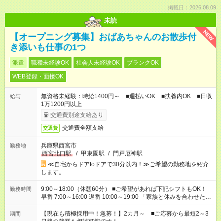
掲載日：2026.08.09
未読
NEW
【オープニング募集】おばあちゃんのお散歩付
き添いも仕事の1つ
派遣
職種未経験OK
社会人未経験OK
ブランクOK
WEB登録・面接OK
無資格未経験：時給1400円～ ■週払いOK ■扶養内OK ■日収
給与
1万1200円以上
交通費別途支給あり
交通費全額支給
交通費
兵庫県西宮市
勤務地
西宮北口駅
/
甲東園駅
/
門戸厄神駅
≪自宅からドアtoドアで30分以内！≫ご希望の勤務地を紹介
します。
9:00～18:00（休憩60分） ■ご希望があれば下記シフトもOK！
勤務時間
早番 7:00～16:00 遅番 10:00～19:00 「家族と休みを合わせた
い」 「余裕を持って夕飯の準備がしたい」 「できれば残業はし
たくない」 など、ご希望を教えてくださいね。 ※Wワーク希望
【現在も積極採用中！急募！】2カ月～ ■ご応募から最短2～3
期間
の方へ 今ご覧のお仕事で希望する勤務時間と、もう1つのお仕事