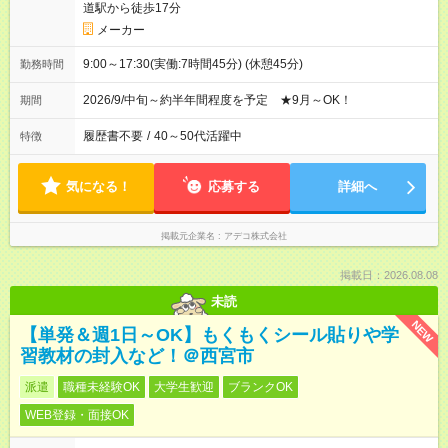
道駅から徒歩17分
メーカー
9:00～17:30(実働:7時間45分) (休憩45分)
勤務時間
2026/9/中旬～約半年間程度を予定 ★9月～OK！
期間
履歴書不要
/
40～50代活躍中
特徴
気になる！
応募する
詳細へ
掲載元企業名
アデコ株式会社
掲載日：2026.08.08
未読
NEW
【単発＆週1日～OK】もくもくシール貼りや学
習教材の封入など！＠西宮市
派遣
職種未経験OK
大学生歓迎
ブランクOK
WEB登録・面接OK