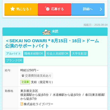
気になる！
応募する
詳細へ
掲載日：2026.08.04
未読
＜SEKAI NO OWARI＊8月15日・16日＞ドーム
公演のサポートバイト
アルバイト
職種未経験OK
社会人未経験OK
大学生歓迎
ブランクOK
時給1250円～
給与
交通費別途支給あり
支給（規定有り）
交通費
東京都文京区
勤務地
後楽園駅から徒歩5分
/
水道橋駅から徒歩5分
/
春日(東京都)駅
から徒歩7分
株式会社ライブパワー