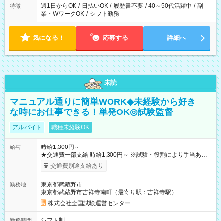
週1日からOK
/
日払いOK
/
履歴書不要
/
40～50代活躍中
/
副
特徴
業・WワークOK
/
シフト勤務
気になる！
応募する
詳細へ
未読
マニュアル通りに簡単WORK◆未経験から好き
な時にお仕事できる！単発OK◎試験監督
アルバイト
職種未経験OK
時給1,300円～
給与
★交通費一部支給 時給1,300円～ ※試験・役割により手当あり
※勤務回数により昇給あり 【即給（前払い）オプションあ
交通費別途支給あり
り！】 希望される場合、勤務から1週間ほどで給与の一部を受け
取れます。 ※手数料418円がかかります。 【過去試験日の収入
東京都武蔵野市
勤務地
例】 ・河合塾模擬試験 8:30～17:30（休憩1時間） 時給1,300円
東京都武蔵野市吉祥寺南町（最寄り駅：吉祥寺駅）
×8時間＝日収10,400円＋交通費 ※当日の役割により時給＋100
円の場合あり ・国家試験 7:00～13:30（休憩なし） 時給1,300
株式会社全国試験運営センター
円（役割手当＋100円）×6時間＝日収8,400円＋交通費 【試用期
間】試用期間なし
シフト制
勤務時間