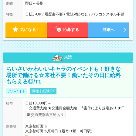
即日～長期
期間
日払いOK
/
履歴書不要
/
電話対応なし
/
パソコンスキル不要
特徴
気になる！
応募する
詳細へ
未読
ちいさいかわいいキャラのイベントも！好きな
場所で働ける☆来社不要！働いたその日に給料
もらえる◎/T1
アルバイト
職種未経験OK
日給13,000円～
給与
＋交通費支給 ★交通費全額支給！ ┗案件により規定あり ★日払
いOK！（規定あり） ┗働いたその日に現金GET♪ お仕事後はコ
交通費別途支給あり
ンビニATMから 日払い分を引き落とせます！ 【試用期間】試
用期間なし
東京都町田市
勤務地
東京都町田市原町田（最寄り駅：町田駅）