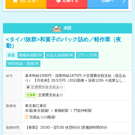
気になる！
応募する
詳細へ
未読
<タイパ抜群>和菓子のパック詰め／軽作業（夜
勤）
派遣
職種未経験OK
社会人未経験OK
ブランクOK
WEB登録・面接OK
基本時給1500円・深夜時給1875円 ※交通費全額支給（規定あ
給与
り） 【月収例】28.5万円（20日勤務＋深夜120h ※残業なしの場
合）
交通費別途支給あり
交通費支給あり
交通費
東京都江東区
勤務地
木場(東京都)駅
/
東陽町駅
/
門前仲町駅
空調ありの職場!
【夜勤】 20:00～翌5:00 休憩60分 [実働]8時間00分
勤務時間