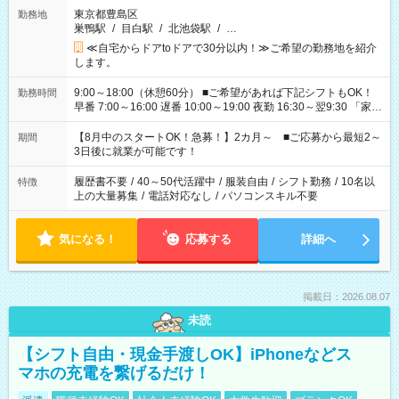
東京都豊島区
勤務地
巣鴨駅
/
目白駅
/
北池袋駅
/
…
≪自宅からドアtoドアで30分以内！≫ご希望の勤務地を紹介
します。
9:00～18:00（休憩60分） ■ご希望があれば下記シフトもOK！
勤務時間
早番 7:00～16:00 遅番 10:00～19:00 夜勤 16:30～翌9:30 「家族
と休みを合わせたい」 「余裕を持って夕飯の準備がしたい」
「できれば残業はしたくない」 など、ご希望を教えてください
【8月中のスタートOK！急募！】2カ月～ ■ご応募から最短2～
期間
ね。 ※Wワーク希望の方へ 今ご覧のお仕事で希望する勤務時間
3日後に就業が可能です！
と、もう1つのお仕事の勤務時間。 合計で週40時間を超える場
合は応募できません。
履歴書不要
/
40～50代活躍中
/
服装自由
/
シフト勤務
/
10名以
特徴
上の大量募集
/
電話対応なし
/
パソコンスキル不要
気になる！
応募する
詳細へ
掲載日：2026.08.07
未読
【シフト自由・現金手渡しOK】iPhoneなどス
マホの充電を繋げるだけ！