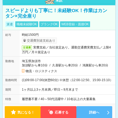
未読
スピードよりも丁寧に！未経験OK！作業はカン
タン×完全座り
派遣
職種未経験OK
ブランクOK
WEB登録・面接OK
時給1500円
給与
交通費別途支給あり
実費支給／当社規定あり。通勤交通費実費支払／上限4
交通費
万円／月※規定あり
埼玉県加須市
勤務地
加須駅から車10分
/
久喜駅から車20分
/
鴻巣駅から車20分
物流・ロジスティクス
(1)09:00-17:00(休憩60分) ※休憩（12:00-12:50、15:00-15:10）
勤務時間
1ヶ月以上3ヶ月未満／即日～9月末まで
期間
履歴書不要
/
40～50代活躍中
/
10名以上の大量募集
特徴
気になる！
応募する
詳細へ