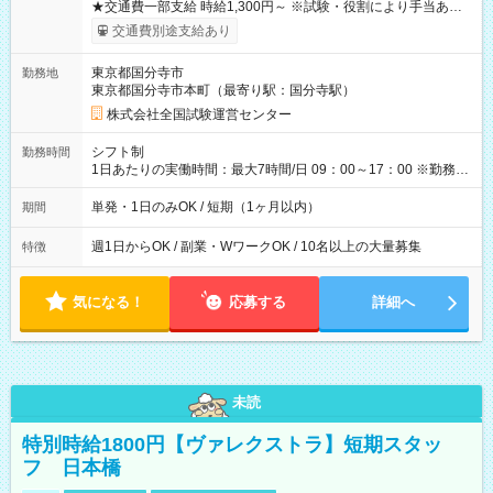
★交通費一部支給 時給1,300円～ ※試験・役割により手当あり
※勤務回数により昇給あり 【即給（前払い）オプションあ
交通費別途支給あり
り！】 希望される場合、勤務から1週間ほどで給与の一部を受け
取れます。 ※手数料418円がかかります。 【過去試験日の収入
東京都国分寺市
勤務地
例】 ・河合塾模擬試験 8:30～17:30（休憩1時間） 時給1,300円
東京都国分寺市本町（最寄り駅：国分寺駅）
×8時間＝日収10,400円＋交通費 ※当日の役割により時給＋100
円の場合あり ・国家試験 7:00～13:30（休憩なし） 時給1,300
株式会社全国試験運営センター
円（役割手当＋100円）×6時間＝日収8,400円＋交通費 【試用期
間】試用期間なし
シフト制
勤務時間
1日あたりの実働時間：最大7時間/日 09：00～17：00 ※勤務時
間は 試験により異なります。
単発・1日のみOK / 短期（1ヶ月以内）
期間
週1日からOK / 副業・WワークOK / 10名以上の大量募集
特徴
気になる！
応募する
詳細へ
未読
特別時給1800円【ヴァレクストラ】短期スタッ
フ 日本橋