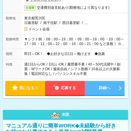
交通費別途支給あり
交通費別途支給あり(勤務地により異なります)
交通費
東京都荒川区
勤務地
日暮里駅
/
南千住駅
/
西日暮里駅
/
…
イベント会場
▼シフト例 ・08：00～19：00 ・09：00～18：00 ・10：00～
勤務時間
17：00 ・13：00～22：00 ・16：00～21：00 など多数！ ※お
仕事により勤務時間が異なります
即日～OK！ ◆お好きな日1日～働けます ◆急募
期間
週1日からOK
/
日払いOK
/
履歴書不要
/
40～50代活躍中
/
副
特徴
業・WワークOK
/
服装自由
/
シフト勤務
/
10名以上の大量募
集
/
電話対応なし
/
パソコンスキル不要
気になる！
応募する
詳細へ
未読
マニュアル通りに簡単WORK◆未経験から好き