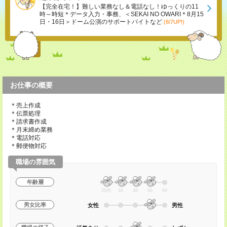
【完全在宅！】難しい業務なし＆電話なし！ゆっくりの11
時～時短＊データ入力・事務、＜SEKAI NO OWARI＊8月15
日・16日＞ドーム公演のサポートバイトなど
(8/7UP!)
お仕事の概要
＊売上作成
＊伝票処理
＊請求書作成
＊月末締め業務
＊電話対応
＊郵便物対応
職場の雰囲気
年齢層
20代
30
40
50
60
男女比率
女性
男性