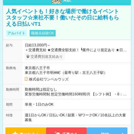
人気イベントも！好きな場所で働けるイベント
スタッフ☆来社不要！働いたその日に給料もら
える日払い/T1
アルバイト
職種未経験OK
日給13,000円～
給与
＋交通費支給 ★交通費全額支給！ ┗案件により規定あり ★日払
いOK！（規定あり） ┗働いたその日に現金GET♪ お仕事後はコ
交通費別途支給あり
ンビニATMから 日払い分を引き落とせます！ 【試用期間】試
用期間なし
東京都八王子市
勤務地
東京都八王子市明神町（最寄り駅：京王八王子駅）
株式会社ワンベルウッズ
勤務時間は指定なし
勤務時間
変形労働時間制 想定労働時間160時間/月 【シフト例】 ・8：00
～21：00
単発・1日のみOK
期間
週1日からOK / 日払いOK / 副業・WワークOK / 10名以上の大量
特徴
募集