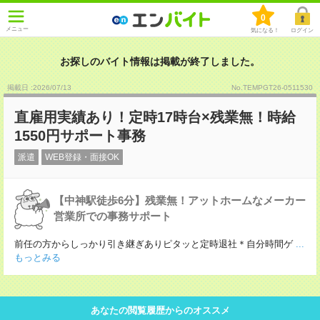
0
メニュー
気になる！
ログイン
お探しのバイト情報は掲載が終了しました。
掲載日 :2026
/
07
/
13
No.TEMPGT26-0511530
直雇用実績あり！定時17時台×残業無！時給
1550円サポート事務
派遣
WEB登録・面接OK
【中神駅徒歩6分】残業無！アットホームなメーカー
営業所での事務サポート
前任の方からしっかり引き継ぎありピタッと定時退社＊自分時間ゲ
...
もっとみる
あなたの閲覧履歴からのオススメ