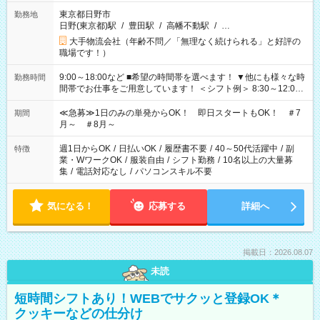
東京都日野市
勤務地
日野(東京都)駅
/
豊田駅
/
高幡不動駅
/
…
大手物流会社（年齢不問／「無理なく続けられる」と好評の
職場です！）
9:00～18:00など ■希望の時間帯を選べます！ ▼他にも様々な時
勤務時間
間帯でお仕事をご用意しています！ ＜シフト例＞ 8:30～12:00
17:00～22:00 13:00～22:00 22:00～翌6:00 など
≪急募≫1日のみの単発からOK！ 即日スタートもOK！ ＃7
期間
月～ ＃8月～
週1日からOK
/
日払いOK
/
履歴書不要
/
40～50代活躍中
/
副
特徴
業・WワークOK
/
服装自由
/
シフト勤務
/
10名以上の大量募
集
/
電話対応なし
/
パソコンスキル不要
気になる！
応募する
詳細へ
掲載日：2026.08.07
未読
短時間シフトあり！WEBでサクッと登録OK＊
クッキーなどの仕分け