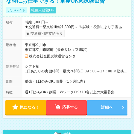
な時にお仕事できる！単発OK◎試験監督
アルバイト
職種未経験OK
時給1,300円～
給与
★交通費一部支給 時給1,300円～ ※試験・役割により手当あり
※勤務回数により昇給あり 【即給（前払い）オプションあ
交通費別途支給あり
り！】 希望される場合、勤務から1週間ほどで給与の一部を受け
取れます。 ※手数料418円がかかります。 【過去試験日の収入
東京都立川市
勤務地
例】 ・河合塾模擬試験 8:30～17:30（休憩1時間） 時給1,300円
東京都立川市曙町（最寄り駅：立川駅）
×8時間＝日収10,400円＋交通費 ※当日の役割により時給＋100
円の場合あり ・国家試験 7:00～13:30（休憩なし） 時給1,300
株式会社全国試験運営センター
円（役割手当＋100円）×6時間＝日収8,400円＋交通費 【試用期
間】試用期間なし
シフト制
勤務時間
1日あたりの実働時間：最大7時間/日 09：00～17：00 ※勤務時
間は 試験により異なります。
単発・1日のみOK / 短期（1ヶ月以内）
期間
週1日からOK / 副業・WワークOK / 10名以上の大量募集
特徴
気になる！
応募する
詳細へ