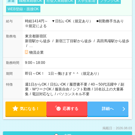
派遣
職種未経験OK
社会人未経験OK
大学生歓迎
ブランクOK
WEB登録・面接OK
時給1414円～ ▼日払いOK（規定あり） ■初勤務手当あり
給与
※規定による
東京都新宿区
勤務地
新宿駅から徒歩
/
新宿三丁目駅から徒歩
/
高田馬場駅から徒歩
/
…
物流企業
9:00～18:00
勤務時間
即日～OK！ 1日～働けます＾＾（規定あり）
期間
週1日からOK
/
日払いOK
/
履歴書不要
/
40～50代活躍中
/
副
特徴
業・WワークOK
/
服装自由
/
シフト勤務
/
10名以上の大量募
集
/
電話対応なし
/
パソコンスキル不要
気になる！
応募する
詳細へ
掲載日：2026.08.03