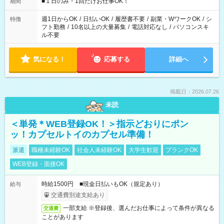
げるお仕事も！ ご希望のお時間に合わせてご紹介！ ※シフトは
■１日のみ・1回だけお仕事OK！
期間
現場によって異なります。 ※勿論、休憩時間はあるのでご安心
ください！
週1日からOK
/
日払いOK
/
履歴書不要
/
副業・WワークOK
/
シ
特徴
フト勤務
/
10名以上の大量募集
/
電話対応なし
/
パソコンスキ
ル不要
気になる！
応募する
詳細へ
掲載日：2026.07.26
未読
＜単発＊WEB登録OK！＞指示どおりにポン
ッ！カプセルトイのカプセル準備！
派遣
職種未経験OK
社会人未経験OK
大学生歓迎
ブランクOK
WEB登録・面接OK
時給1500円 ■現金日払いもOK（規定あり）
給与
交通費別途支給あり
一部支給 ※登録後、選んだお仕事によって条件が異なる
交通費
ことがあります