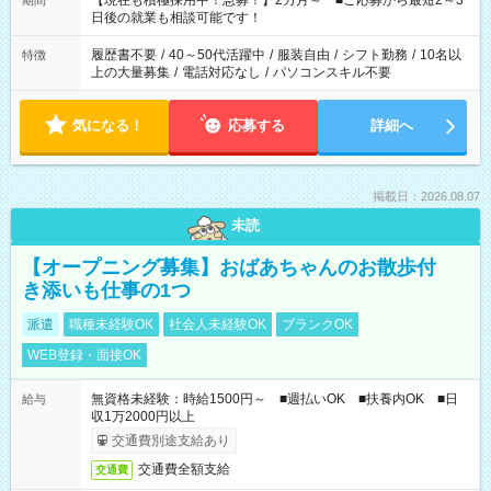
【現在も積極採用中！急募！】2カ月～ ■ご応募から最短2～3
期間
の方へ 今ご覧のお仕事で希望する勤務時間と、もう1つのお仕事
日後の就業も相談可能です！
の勤務時間。 合計で週40時間を超える場合は応募できません。
履歴書不要
/
40～50代活躍中
/
服装自由
/
シフト勤務
/
10名以
特徴
上の大量募集
/
電話対応なし
/
パソコンスキル不要
気になる！
応募する
詳細へ
掲載日：2026.08.07
未読
【オープニング募集】おばあちゃんのお散歩付
き添いも仕事の1つ
派遣
職種未経験OK
社会人未経験OK
ブランクOK
WEB登録・面接OK
無資格未経験：時給1500円～ ■週払いOK ■扶養内OK ■日
給与
収1万2000円以上
交通費別途支給あり
交通費全額支給
交通費