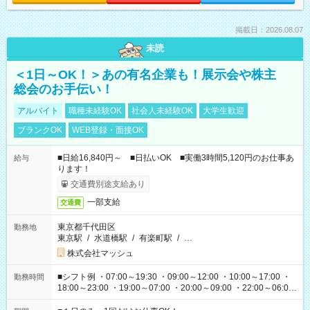
掲載日：2026.08.07
未読
＜1日～OK！＞あの有名企業も！展示会や株主
総会のお手伝い！
アルバイト
職種未経験OK
社会人未経験OK
大学生歓迎
ブランクOK
WEB登録・面接OK
■日給16,840円～ ■日払いOK ■実働3時間5,120円のお仕事あ
給与
ります！
交通費別途支給あり
一部支給
交通費
東京都千代田区
勤務地
東京駅
/
水道橋駅
/
有楽町駅
/
…
株式会社マッシュ
■シフト例 ・07:00～19:30 ・09:00～12:00 ・10:00～17:00 ・
勤務時間
18:00～23:00 ・19:00～07:00 ・20:00～09:00 ・22:00～06:00
etc ★最短で3時間で5,120円のお仕事から 15時間で2万円近く稼