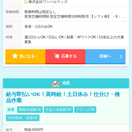
株式会社ワンベルウッズ
勤務時間は指定なし
勤務時間
変形労働時間制 想定労働時間160時間/月 【シフト例】 ・8：00
～21：00
単発・1日のみOK
期間
週1日からOK / 日払いOK / 副業・WワークOK / 10名以上の大量
特徴
募集
気になる！
応募する
詳細へ
未読
給与即払いOK！高時給！土日休み！仕分け・検
品作業
派遣
職種未経験OK
社会人未経験OK
ブランクOK
WEB登録・面接OK
時給1600円
給与