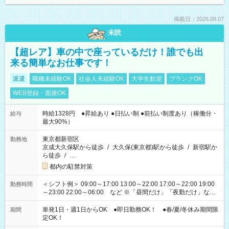
掲載日：2026.08.07
未読
【超レア】車の中で座っているだけ！誰でも出
来る簡単なお仕事です！
派遣
職種未経験OK
社会人未経験OK
大学生歓迎
ブランクOK
WEB登録・面接OK
時給1328円 ●昇給あり ●日払い制 ●前払い制度あり（稼働分・
給与
最大90%）
東京都新宿区
勤務地
京成大久保駅から徒歩
/
大久保(東京都)駅から徒歩
/
新宿駅か
ら徒歩
/
…
都内の駐禁対策
＜シフト例＞ 09:00～17:00 13:00～22:00 17:00～22:00 19:00
勤務時間
～23:00 22:00～06:00 など ※「昼間だけ」「夜勤だけ」など
の希望OK
単発1日・週1日からOK ●即日勤務OK！ ●春/夏/冬休み期間限
期間
定OK！