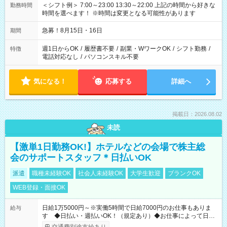
＜シフト例＞ 7:00～23:00 13:30～22:00 上記の時間から好きな
勤務時間
時間を選べます！ ※時間は変更となる可能性があります
急募！8月15日・16日
期間
週1日からOK
/
履歴書不要
/
副業・WワークOK
/
シフト勤務
/
特徴
電話対応なし
/
パソコンスキル不要
気になる！
応募する
詳細へ
掲載日：2026.08.02
未読
【激単1日勤務OK!】ホテルなどの会場で株主総
会のサポートスタッフ＊日払いOK
派遣
職種未経験OK
社会人未経験OK
大学生歓迎
ブランクOK
WEB登録・面接OK
日給1万5000円～※実働5時間で日給7000円のお仕事もありま
給与
す ◆日払い・週払いOK！（規定あり）◆お仕事によって日給
も異なります