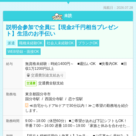
掲載日：2026.07.28
未読
説明会参加で全員に【現金2千円相当プレゼン
ト】生活のお手伝い
派遣
職種未経験OK
社会人未経験OK
ブランクOK
WEB登録・面接OK
無資格未経験：時給1400円～ ■週払いOK ■扶養内OK ■日
給与
収1万1200円以上
交通費別途支給あり
交通費全額支給
交通費
東京都国分寺市
勤務地
国分寺駅
/
西国分寺駅
/
恋ケ窪駅
≪自宅からドアtoドアで30分以内！≫ご希望の勤務地を紹介
します。
9:00～18:00（休憩60分） ■ご希望があれば下記シフトもOK！
勤務時間
早番 7:00～16:00 遅番 10:00～19:00 「家族と休みを合わせた
い」 「余裕を持って夕飯の準備がしたい」 「できれば残業はし
たくない」 など、ご希望を教えてくださいね。 ※Wワーク希望