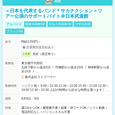
未読
＜日本を代表するバンド＊サカナクション＞ツ
アー公演のサポートバイト＠日本武道館
アルバイト
職種未経験OK
社会人未経験OK
大学生歓迎
ブランクOK
時給1250円～
給与
交通費別途支給あり
支給（規定有り）
交通費
東京都千代田区
勤務地
九段下駅から徒歩5分
/
竹橋駅から徒歩10分
/
神保町駅から徒
歩15分
/
…
株式会社ライブパワー
＜シフト例＞ 9:00～22:30 12:30～22:00 15:30～21:00 12:30～
勤務時間
19:00 12:30～22:00 上記の時間から好きな時間を選べます！ ※
時間は変更となる可能性があります
9月8日・9日
期間
週1日からOK
/
履歴書不要
/
副業・WワークOK
/
シフト勤務
/
特徴
電話対応なし
/
パソコンスキル不要