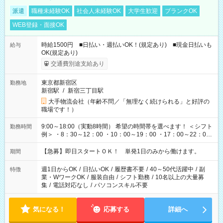
派遣
職種未経験OK
社会人未経験OK
大学生歓迎
ブランクOK
WEB登録・面接OK
時給1500円 ■日払い・週払いOK！(規定あり) ■現金日払いも
給与
OK(規定あり)
交通費別途支給あり
東京都新宿区
勤務地
新宿駅
/
新宿三丁目駅
大手物流会社（年齢不問／「無理なく続けられる」と好評の
職場です！）
9:00～18:00（実動8時間） 希望の時間帯を選べます！ ＜シフト
勤務時間
例＞ ・8：30～12：00 ・10：00～19：00 ・17：00～22：00
・13：00～22：00 ・22：00～翌6：00 など
【急募】即日スタートＯＫ！ 単発1日のみから働けます。
期間
週1日からOK
/
日払いOK
/
履歴書不要
/
40～50代活躍中
/
副
特徴
業・WワークOK
/
服装自由
/
シフト勤務
/
10名以上の大量募
集
/
電話対応なし
/
パソコンスキル不要
気になる！
応募する
詳細へ