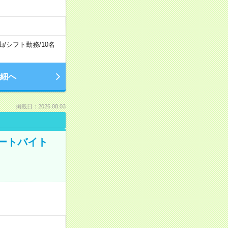
由
/
シフト勤務
/
10名
細へ
掲載日：2026.08.03
ートバイト