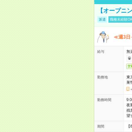
【オープニン
派遣
職種未経験O
≪週3日
無
給与
交
東
勤務地
巣
9:
勤務時間
夜
残
望
【
期間