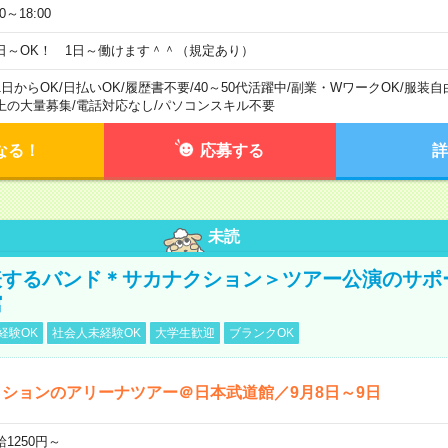
00～18:00
日～OK！ 1日～働けます＾＾（規定あり）
1日からOK
/
日払いOK
/
履歴書不要
/
40～50代活躍中
/
副業・WワークOK
/
服装自
上の大量募集
/
電話対応なし
/
パソコンスキル不要
なる！
応募する
詳
未読
表するバンド＊サカナクション＞ツアー公演のサポ
館
経験OK
社会人未経験OK
大学生歓迎
ブランクOK
ションのアリーナツアー＠日本武道館／9月8日～9日
給1250円～