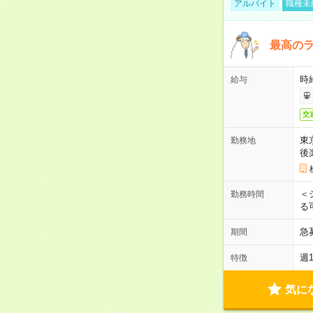
アルバイト
職種未
最高のラ
時
給与
交
東
勤務地
後
＜
勤務時間
る
急
期間
週
特徴
気に