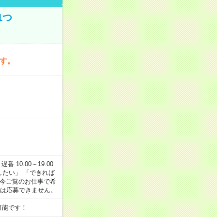
1つ
です。
番 10:00～19:00
がしたい」 「できれば
 今ご覧のお仕事で希
合は応募できません。
可能です！