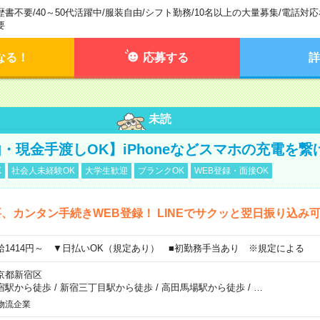
歴書不要
/
40～50代活躍中
/
服装自由
/
シフト勤務
/
10名以上の大量募集
/
電話対応
要
なる！
応募する
詳
未読
・現金手渡しOK】iPhoneなどスマホの充電を繋
K
社会人未経験OK
大学生歓迎
ブランクOK
WEB登録・面接OK
、カンタン手続きWEB登録！ LINEでサクッと翌日振り込み
給1414円～ ▼日払いOK（規定あり） ■初勤務手当あり ※規定による
京都新宿区
宿駅から徒歩
/
新宿三丁目駅から徒歩
/
高田馬場駅から徒歩
/
…
物流企業