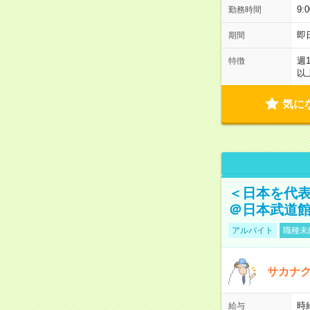
9:
勤務時間
即
期間
週
特徴
以
気に
＜日本を代
＠日本武道
アルバイト
職種未
サカナク
時
給与