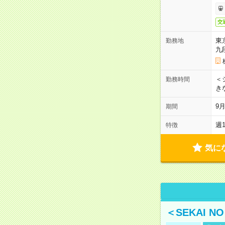
交
東
勤務地
九
＜シ
勤務時間
き
9
期間
週
特徴
気に
＜SEKAI 