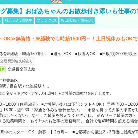
グ募集】おばあちゃんのお散歩付き添いも仕事の
K
社会人未経験OK
ブランクOK
WEB登録・面接OK
～OK≫無資格・未経験でも時給1500円～！土日祝休みもOK
資格未経験：時給1500円～ ■週払いOK ■扶養内OK ■日収1万2000円以上
交通費別途支給あり
交通費全額支給
通費
京都豊島区
鴨駅
/
目白駅
/
北池袋駅
/
…
≪自宅からドアtoドアで30分以内！≫ご希望の勤務地を紹介します。
00～18:00（休憩60分） ■ご希望があれば下記シフトもOK！ 早番 7:00～16:00 遅
勤 16:30～翌9:30 「家族と休みを合わせたい」 「余裕を持って夕飯の準備
業はしたくない」 など、ご希望を教えてくださいね。 ※Wワーク希望の方へ
する勤務時間と、もう1つのお仕事の勤務時間。 合計で週40時間を超える場
8月中のスタートOK！急募！】2カ月～ ■ご応募から最短2～3日後に就業が