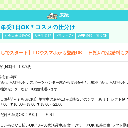
未読
単発1日OK＊コスメの仕分け
K
社会人未経験OK
大学生歓迎
ブランクOK
WEB登録・面接OK
しでスタート】PCやスマホから登録OK！ 日払いでお給料も
1,500円～1,875円
葉市稲毛区
毛駅から徒歩5分
/
スポーツセンター駅から徒歩5分
/
京成稲毛駅から徒歩5分
■物流センターなど ■勤務地選べます
1日3時間～も相談OK!】午前中のみや18時以降などのシフトあり！ シフト例 ▼9:00
7:00 ▼10:00～19:00 ▼18:00～21:00
日だけの単発OK！＃8月～ ＃9月～
1日からOK
/
日払いOK
/
40～50代活躍中
/
副業・WワークOK
/
服装自由
/
シフト勤