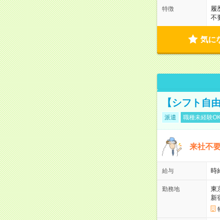
履
特徴
不
気に
【シフト自由
派遣
職種未経験O
来社不要
時
給与
東
勤務地
新