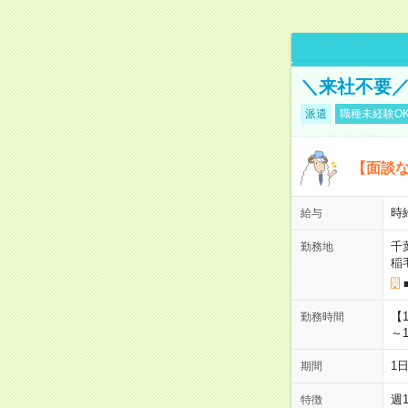
＼来社不要／
派遣
職種未経験O
【面談な
時給
給与
千
勤務地
稲
【
勤務時間
～1
1
期間
週
特徴