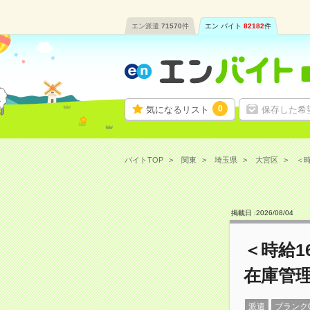
エン派遣
71570
件
エン バイト
82182
件
0
気になるリスト
保存した希
バイトTOP
関東
埼玉県
大宮区
＜時
掲載日 :
2026
/
08
/
04
＜時給1
在庫管
派遣
ブランク