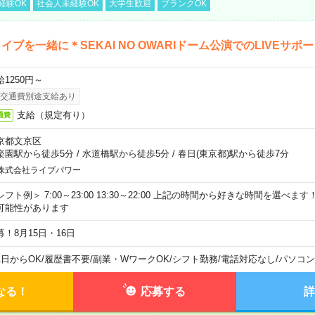
経験OK
社会人未経験OK
大学生歓迎
ブランクOK
イブを一緒に＊SEKAI NO OWARIドーム公演でのLIVEサポ
給1250円～
交通費別途支給あり
支給（規定有り）
通費
京都文京区
楽園駅から徒歩5分
/
水道橋駅から徒歩5分
/
春日(東京都)駅から徒歩7分
株式会社ライブパワー
シフト例＞ 7:00～23:00 13:30～22:00 上記の時間から好きな時間を選べま
可能性があります
募！8月15日・16日
1日からOK
/
履歴書不要
/
副業・WワークOK
/
シフト勤務
/
電話対応なし
/
パソコン
なる！
応募する
詳