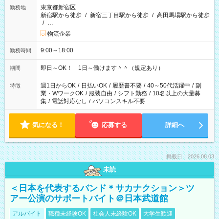
東京都新宿区
勤務地
新宿駅から徒歩
/
新宿三丁目駅から徒歩
/
高田馬場駅から徒歩
/
…
物流企業
9:00～18:00
勤務時間
即日～OK！ 1日～働けます＾＾（規定あり）
期間
週1日からOK
/
日払いOK
/
履歴書不要
/
40～50代活躍中
/
副
特徴
業・WワークOK
/
服装自由
/
シフト勤務
/
10名以上の大量募
集
/
電話対応なし
/
パソコンスキル不要
気になる！
応募する
詳細へ
掲載日：2026.08.03
未読
＜日本を代表するバンド＊サカナクション＞ツ
アー公演のサポートバイト＠日本武道館
アルバイト
職種未経験OK
社会人未経験OK
大学生歓迎