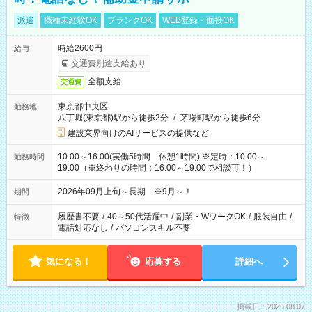
派遣
職種未経験OK
ブランクOK
WEB登録・面接OK
時給2600円
給与
交通費別途支給あり
全額支給
交通費
東京都中央区
勤務地
八丁堀(東京都)駅から徒歩2分
/
茅場町駅から徒歩6分
建設業界向けのAIサービスの提供など
10:00～16:00(実働5時間 休憩1時間) ※定時：10:00～
勤務時間
19:00（※終わりの時間：16:00～19:00で相談可！）
2026年09月上旬～長期 ※9月～！
期間
履歴書不要
/
40～50代活躍中
/
副業・WワークOK
/
服装自由
/
特徴
電話対応なし
/
パソコンスキル不要
気になる！
応募する
詳細へ
掲載日：2026.08.07