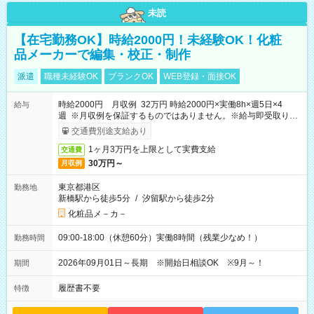
未読
【在宅勤務OK】時給2000円！未経験OK！化粧
品メーカーで編集・校正・制作
派遣
職種未経験OK
ブランクOK
WEB登録・面接OK
時給2000円 月収例 32万円 時給2000円×実働8h×週5日×4
給与
週 ※月収例を保証するものではありません。※給与即受取りサ
ービス利用可（利用条件有）
交通費別途支給あり
1ヶ月3万円を上限として実費支給
交通費
30万円～
月収例
東京都港区
勤務地
新橋駅から徒歩5分
/
汐留駅から徒歩2分
化粧品メ－カ－
09:00-18:00（休憩60分）実働8時間（残業少なめ！）
勤務時間
2026年09月01日～長期 ※開始日相談OK ※9月～！
期間
履歴書不要
特徴