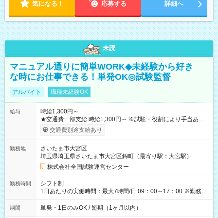
気になる！
応募する
詳細へ
未読
マニュアル通りに簡単WORK◆未経験から好き
な時にお仕事できる！単発OK◎試験監督
アルバイト
職種未経験OK
時給1,300円～
給与
★交通費一部支給 時給1,300円～ ※試験・役割により手当あり
※勤務回数により昇給あり 【即給（前払い）オプションあ
交通費別途支給あり
り！】 希望される場合、勤務から1週間ほどで給与の一部を受け
取れます。 ※手数料418円がかかります。 【過去試験日の収入
さいたま市大宮区
勤務地
例】 ・河合塾模擬試験 8:30～17:30（休憩1時間） 時給1,300円
埼玉県埼玉県さいたま市大宮区錦町（最寄り駅：大宮駅）
×8時間＝日収10,400円＋交通費 ※当日の役割により時給＋100
円の場合あり ・国家試験 7:00～13:30（休憩なし） 時給1,300
株式会社全国試験運営センター
円（役割手当＋100円）×6時間＝日収8,400円＋交通費 【試用期
間】試用期間なし
シフト制
勤務時間
1日あたりの実働時間：最大7時間/日 09：00～17：00 ※勤務時
間は 試験により異なります。
単発・1日のみOK / 短期（1ヶ月以内）
期間