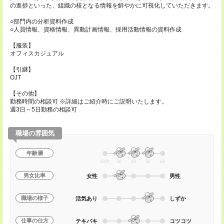
の進捗といった、組織の核となる情報を鮮やかに可視化していただきます。
○部門内の分析資料作成
○人員情報、資格情報、異動計画情報、採用活動情報の資料作成
【服装】
オフィスカジュアル
【引継】
OJT
【その他】
勤務時間の相談可 ※詳細はご紹介時にご説明いたします。
週3日～5日勤務の相談可
職場の雰囲気
年齢層
20代
30
40
50
60
男女比率
女性
男性
職場の様子
活気あり
しずか
仕事の仕方
テキパキ
コツコツ