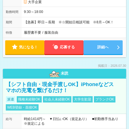
大手企業
9:30～18:00
勤務時間
【急募】即日～長期 ※☆開始日相談可能 ※8月～OK！
期間
履歴書不要
/
服装自由
特徴
気になる！
応募する
詳細へ
掲載日：2026.07.30
未読
【シフト自由・現金手渡しOK】iPhoneなどス
マホの充電を繋げるだけ！
派遣
職種未経験OK
社会人未経験OK
大学生歓迎
ブランクOK
WEB登録・面接OK
時給1414円～ ▼日払いOK（規定あり） ■初勤務手当あり
給与
※規定による