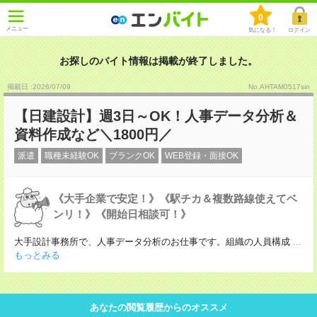
0
メニュー
気になる！
ログイン
お探しのバイト情報は掲載が終了しました。
掲載日 :2026
/
07
/
09
No.AHTAM0517sin
【日建設計】週3日～OK！人事データ分析＆
資料作成など＼1800円／
派遣
職種未経験OK
ブランクOK
WEB登録・面接OK
《大手企業で安定！》《駅チカ＆複数路線使えてベ
ンリ！》《開始日相談可！》
大手設計事務所で、人事データ分析のお仕事です。組織の人員構成
...
もっとみる
あなたの閲覧履歴からのオススメ