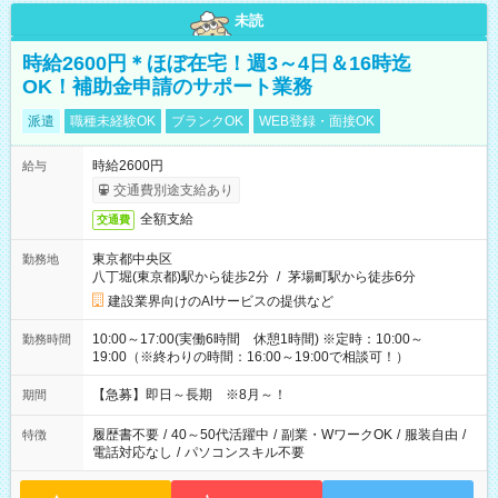
未読
時給2600円＊ほぼ在宅！週3～4日＆16時迄
OK！補助金申請のサポート業務
派遣
職種未経験OK
ブランクOK
WEB登録・面接OK
時給2600円
給与
交通費別途支給あり
全額支給
交通費
東京都中央区
勤務地
八丁堀(東京都)駅から徒歩2分
/
茅場町駅から徒歩6分
建設業界向けのAIサービスの提供など
10:00～17:00(実働6時間 休憩1時間) ※定時：10:00～
勤務時間
19:00（※終わりの時間：16:00～19:00で相談可！）
【急募】即日～長期 ※8月～！
期間
履歴書不要
/
40～50代活躍中
/
副業・WワークOK
/
服装自由
/
特徴
電話対応なし
/
パソコンスキル不要