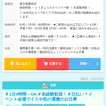
東京都墨田区
勤務地
錦糸町駅
/
とうきょうスカイツリー駅
/
京成曳舟駅
/
…
≪自宅からドアtoドアで30分以内！≫ご希望の勤務地を紹介
します。
9:00～18:00（休憩60分） ■ご希望があれば下記シフトもOK！
勤務時間
早番 7:00～16:00 遅番 10:00～19:00 「家族と休みを合わせた
い」 「余裕を持って夕飯の準備がしたい」 「できれば残業はし
たくない」 など、ご希望を教えてくださいね。 ※Wワーク希望
【現在も積極採用中！急募！】2カ月～ ■ご応募から最短2～3
期間
の方へ 今ご覧のお仕事で希望する勤務時間と、もう1つのお仕事
日後の就業も相談可能です！
の勤務時間。 合計で週40時間を超える場合は応募できません。
履歴書不要
/
40～50代活躍中
/
服装自由
/
シフト勤務
/
10名以
特徴
上の大量募集
/
電話対応なし
/
パソコンスキル不要
気になる！
応募する
詳細へ
掲載日：2026.08.06
未読
＃1日4時間～OK＃未経験歓迎！＃日払い＊イ
ベント会場でイスや机の運搬のお仕事