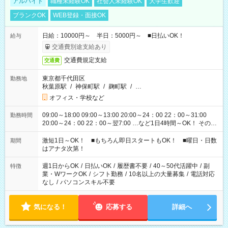
アルバイト
職種未経験OK
社会人未経験OK
大学生歓迎
ブランクOK
WEB登録・面接OK
日給：10000円～ 半日：5000円～ ■日払いOK！
給与
交通費別途支給あり
交通費規定支給
交通費
東京都千代田区
勤務地
秋葉原駅
/
神保町駅
/
麹町駅
/
…
オフィス・学校など
09:00～18:00 09:00～13:00 20:00～24：00 22：00～31:00
勤務時間
20:00～24：00 22：00～翌7:00 …など1日4時間～OK！ その他
シフトもございます！ お気軽にご相談ください！
激短1日～OK！ ■もちろん即日スタートもOK！ ■曜日・日数
期間
はアナタ次第！
週1日からOK
/
日払いOK
/
履歴書不要
/
40～50代活躍中
/
副
特徴
業・WワークOK
/
シフト勤務
/
10名以上の大量募集
/
電話対応
なし
/
パソコンスキル不要
気になる！
応募する
詳細へ