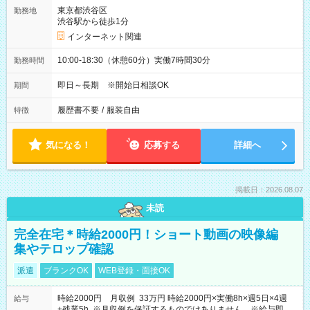
東京都渋谷区
勤務地
渋谷駅から徒歩1分
インターネット関連
10:00-18:30（休憩60分）実働7時間30分
勤務時間
即日～長期 ※開始日相談OK
期間
履歴書不要
/
服装自由
特徴
気になる！
応募する
詳細へ
掲載日：2026.08.07
未読
完全在宅＊時給2000円！ショート動画の映像編
集やテロップ確認
派遣
ブランクOK
WEB登録・面接OK
時給2000円 月収例 33万円 時給2000円×実働8h×週5日×4週
給与
+残業5h ※月収例を保証するものではありません。※給与即受