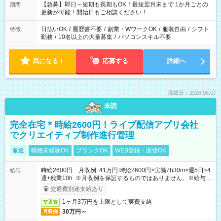
【急募】即日～短期も長期もOK！最短翌月末まで 1か月ごとの
期間
更新が可能！開始日もご相談ください！
日払いOK
/
履歴書不要
/
副業・WワークOK
/
服装自由
/
シフト
特徴
勤務
/
10名以上の大量募集
/
パソコンスキル不要
気になる！
応募する
詳細へ
掲載日：2026.08.07
未読
完全在宅＊時給2600円！ライブ配信アプリ会社
でクリエイティブ制作進行管理
派遣
職種未経験OK
ブランクOK
WEB登録・面接OK
時給2600円 月収例 41万円 時給2600円×実働7h30m×週5日×4
給与
週+残業10h ※月収例を保証するものではありません。※給与即
受取りサービス利用可（利用条件有）
交通費別途支給あり
1ヶ月3万円を上限として実費支給
交通費
30万円～
月収例