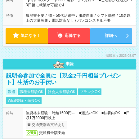
【8月中のスタートOK！急募！】2カ月～ ■ご応募から最短2～
期間
ね。 ※Wワーク希望の方へ 今ご覧のお仕事で希望する勤務時間
3日後に就業が可能です！
と、もう1つのお仕事の勤務時間。 合計で週40時間を超える場
合は応募できません。
履歴書不要
/
40～50代活躍中
/
服装自由
/
シフト勤務
/
10名以
特徴
上の大量募集
/
電話対応なし
/
パソコンスキル不要
気になる！
応募する
詳細へ
掲載日：2026.08.07
未読
説明会参加で全員に【現金2千円相当プレゼン
ト】生活のお手伝い
派遣
職種未経験OK
社会人未経験OK
ブランクOK
WEB登録・面接OK
無資格未経験：時給1500円～ ■週払いOK ■扶養内OK ■日
給与
収1万2000円以上
交通費別途支給あり
交通費全額支給
交通費