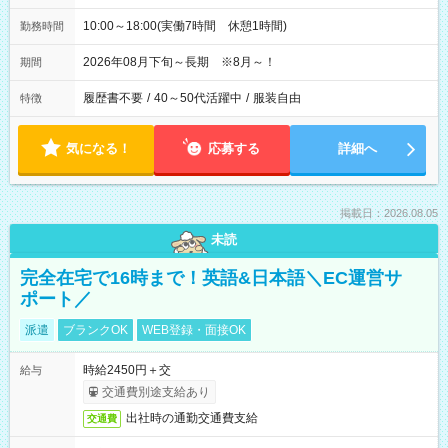
10:00～18:00(実働7時間 休憩1時間)
勤務時間
2026年08月下旬～長期 ※8月～！
期間
履歴書不要
/
40～50代活躍中
/
服装自由
特徴
気になる！
応募する
詳細へ
掲載日：2026.08.05
未読
完全在宅で16時まで！英語&日本語＼EC運営サ
ポート／
派遣
ブランクOK
WEB登録・面接OK
時給2450円＋交
給与
交通費別途支給あり
出社時の通勤交通費支給
交通費