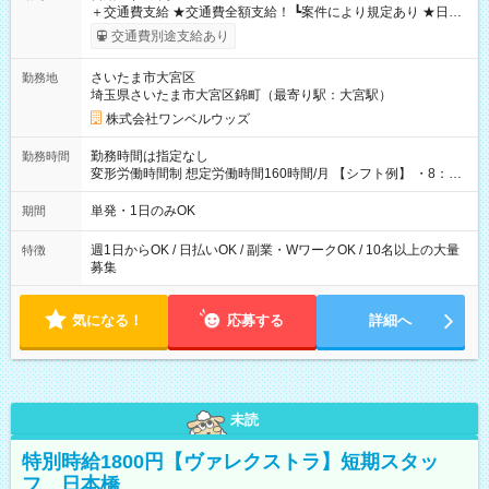
＋交通費支給 ★交通費全額支給！ ┗案件により規定あり ★日払
いOK！（規定あり） ┗働いたその日に現金GET♪ お仕事後はコ
交通費別途支給あり
ンビニATMから 日払い分を引き落とせます！ 【試用期間】試
用期間なし
さいたま市大宮区
勤務地
埼玉県さいたま市大宮区錦町（最寄り駅：大宮駅）
株式会社ワンベルウッズ
勤務時間は指定なし
勤務時間
変形労働時間制 想定労働時間160時間/月 【シフト例】 ・8：00
～21：00
単発・1日のみOK
期間
週1日からOK / 日払いOK / 副業・WワークOK / 10名以上の大量
特徴
募集
気になる！
応募する
詳細へ
未読
特別時給1800円【ヴァレクストラ】短期スタッ
フ 日本橋