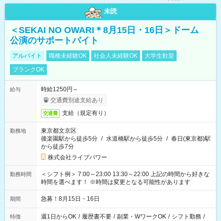
未読
＜SEKAI NO OWARI＊8月15日・16日＞ドーム
公演のサポートバイト
アルバイト
職種未経験OK
社会人未経験OK
大学生歓迎
ブランクOK
時給1250円～
給与
交通費別途支給あり
支給（規定有り）
交通費
東京都文京区
勤務地
後楽園駅から徒歩5分
/
水道橋駅から徒歩5分
/
春日(東京都)駅
から徒歩7分
株式会社ライブパワー
＜シフト例＞ 7:00～23:00 13:30～22:00 上記の時間から好きな
勤務時間
時間を選べます！ ※時間は変更となる可能性があります
急募！8月15日・16日
期間
週1日からOK
/
履歴書不要
/
副業・WワークOK
/
シフト勤務
/
特徴