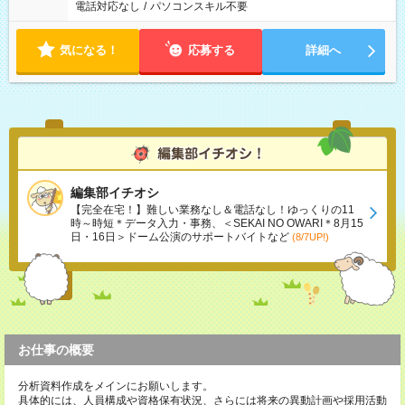
電話対応なし
/
パソコンスキル不要
気になる！
応募する
詳細へ
編集部イチオシ
【完全在宅！】難しい業務なし＆電話なし！ゆっくりの11
時～時短＊データ入力・事務、＜SEKAI NO OWARI＊8月15
日・16日＞ドーム公演のサポートバイトなど
(8/7UP!)
お仕事の概要
分析資料作成をメインにお願いします。
具体的には、人員構成や資格保有状況、さらには将来の異動計画や採用活動