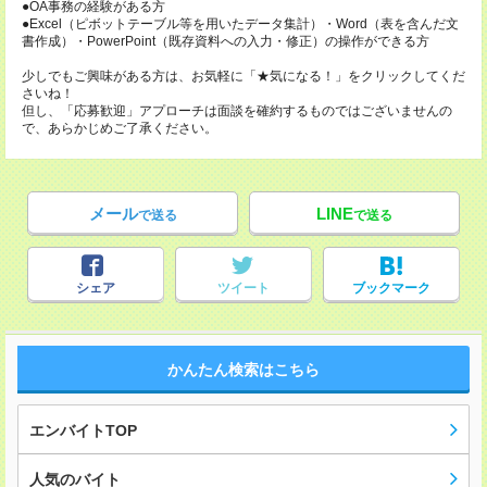
●OA事務の経験がある方
●Excel（ピボットテーブル等を用いたデータ集計）・Word（表を含んだ文
書作成）・PowerPoint（既存資料への入力・修正）の操作ができる方
少しでもご興味がある方は、お気軽に「★気になる！」をクリックしてくだ
さいね！
但し、「応募歓迎」アプローチは面談を確約するものではございませんの
で、あらかじめご了承ください。
メール
LINE
で送る
で送る
シェア
ツイート
ブックマーク
かんたん検索はこちら
エンバイトTOP
人気のバイト