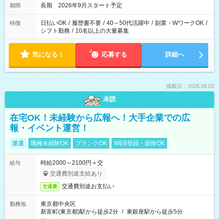
長期 2026年9月スタート予定
期間
日払いOK
/
履歴書不要
/
40～50代活躍中
/
副業・WワークOK
/
特徴
シフト勤務
/
10名以上の大量募集
気になる！
応募する
詳細へ
掲載日：2026.08.03
未読
在宅OK！未経験から広報へ！大手企業での広
報・イベント運営！
派遣
職種未経験OK
ブランクOK
WEB登録・面接OK
時給2000～2100円＋交
給与
交通費別途支給あり
交通費別途お支払い
交通費
東京都中央区
勤務地
新富町(東京都)駅から徒歩2分
/
東銀座駅から徒歩5分