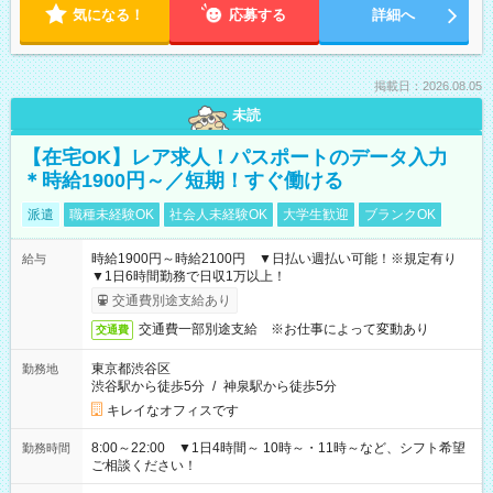
気になる！
応募する
詳細へ
掲載日：2026.08.05
未読
【在宅OK】レア求人！パスポートのデータ入力
＊時給1900円～／短期！すぐ働ける
派遣
職種未経験OK
社会人未経験OK
大学生歓迎
ブランクOK
時給1900円～時給2100円 ▼日払い週払い可能！※規定有り
給与
▼1日6時間勤務で日収1万以上！
交通費別途支給あり
交通費一部別途支給 ※お仕事によって変動あり
交通費
東京都渋谷区
勤務地
渋谷駅から徒歩5分
/
神泉駅から徒歩5分
キレイなオフィスです
8:00～22:00 ▼1日4時間～ 10時～・11時～など、シフト希望
勤務時間
ご相談ください！