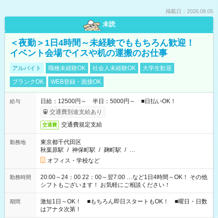
掲載日：2026.08.05
未読
＜夜勤＞1日4時間～未経験でももちろん歓迎！
イベント会場でイスや机の運搬のお仕事
アルバイト
職種未経験OK
社会人未経験OK
大学生歓迎
ブランクOK
WEB登録・面接OK
日給：12500円～ 半日：5000円～ ■日払いOK！
給与
交通費別途支給あり
交通費規定支給
交通費
東京都千代田区
勤務地
秋葉原駅
/
神保町駅
/
麹町駅
/
…
オフィス・学校など
20:00～24：00 22：00～翌7:00 …など1日4時間～OK！ その他
勤務時間
シフトもございます！ お気軽にご相談ください！
激短1日～OK！ ■もちろん即日スタートもOK！ ■曜日・日数
期間
はアナタ次第！