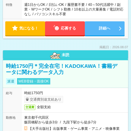
週1日からOK
/
日払いOK
/
履歴書不要
/
40～50代活躍中
/
副
特徴
業・WワークOK
/
シフト勤務
/
10名以上の大量募集
/
電話対応
なし
/
パソコンスキル不要
気になる！
応募する
詳細へ
掲載日：2026.08.07
未読
時給1750円＊完全在宅！KADOKAWA！書籍デ
ータに関わるデータ入力
派遣
WEB登録・面接OK
時給1750円
給与
交通費別途支給あり
全額支給
交通費
東京都千代田区
勤務地
飯田橋駅から徒歩3分
/
九段下駅から徒歩7分
【大手出版社】出版事業・ゲーム事業・アニメ・映像事業