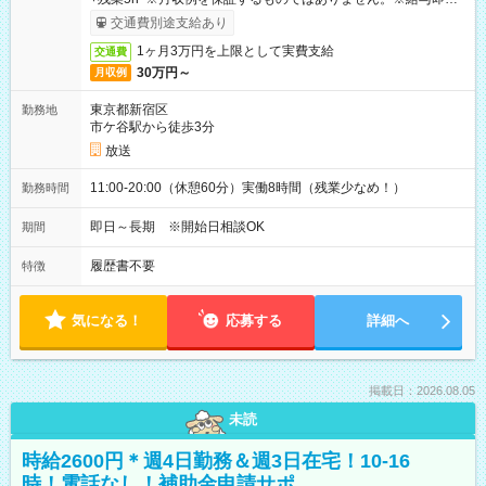
取りサービス利用可（利用条件有）
交通費別途支給あり
1ヶ月3万円を上限として実費支給
交通費
30万円～
月収例
東京都新宿区
勤務地
市ケ谷駅から徒歩3分
放送
11:00-20:00（休憩60分）実働8時間（残業少なめ！）
勤務時間
即日～長期 ※開始日相談OK
期間
履歴書不要
特徴
気になる！
応募する
詳細へ
掲載日：2026.08.05
未読
時給2600円＊週4日勤務＆週3日在宅！10-16
時！電話なし！補助金申請サポ