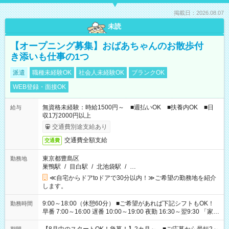
掲載日：2026.08.07
未読
【オープニング募集】おばあちゃんのお散歩付
き添いも仕事の1つ
派遣
職種未経験OK
社会人未経験OK
ブランクOK
WEB登録・面接OK
無資格未経験：時給1500円～ ■週払いOK ■扶養内OK ■日
給与
収1万2000円以上
交通費別途支給あり
交通費全額支給
交通費
東京都豊島区
勤務地
巣鴨駅
/
目白駅
/
北池袋駅
/
…
≪自宅からドアtoドアで30分以内！≫ご希望の勤務地を紹介
します。
9:00～18:00（休憩60分） ■ご希望があれば下記シフトもOK！
勤務時間
早番 7:00～16:00 遅番 10:00～19:00 夜勤 16:30～翌9:30 「家族
と休みを合わせたい」 「余裕を持って夕飯の準備がしたい」
「できれば残業はしたくない」 など、ご希望を教えてください