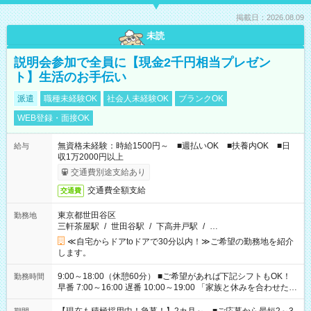
掲載日：2026.08.09
未読
説明会参加で全員に【現金2千円相当プレゼン
ト】生活のお手伝い
派遣
職種未経験OK
社会人未経験OK
ブランクOK
WEB登録・面接OK
無資格未経験：時給1500円～ ■週払いOK ■扶養内OK ■日
給与
収1万2000円以上
交通費別途支給あり
交通費全額支給
交通費
東京都世田谷区
勤務地
三軒茶屋駅
/
世田谷駅
/
下高井戸駅
/
…
≪自宅からドアtoドアで30分以内！≫ご希望の勤務地を紹介
します。
9:00～18:00（休憩60分） ■ご希望があれば下記シフトもOK！
勤務時間
早番 7:00～16:00 遅番 10:00～19:00 「家族と休みを合わせた
い」 「余裕を持って夕飯の準備がしたい」 「できれば残業はし
たくない」 など、ご希望を教えてくださいね。 ※Wワーク希望