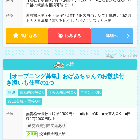
【現在も積極採用中！急募！】2カ月～ ■ご応募から最短2～3
期間
の方へ 今ご覧のお仕事で希望する勤務時間と、もう1つのお仕事
日後の就業も相談可能です！
の勤務時間。 合計で週40時間を超える場合は応募できません。
履歴書不要
/
40～50代活躍中
/
服装自由
/
シフト勤務
/
10名以
特徴
上の大量募集
/
電話対応なし
/
パソコンスキル不要
気になる！
応募する
詳細へ
掲載日：2026.08.09
未読
【オープニング募集】おばあちゃんのお散歩付
き添いも仕事の1つ
派遣
職種未経験OK
社会人未経験OK
ブランクOK
WEB登録・面接OK
無資格未経験：時給1500円～ ■週払いOK ■扶養内OK ■日
給与
収1万2000円以上
交通費別途支給あり
交通費全額支給
交通費