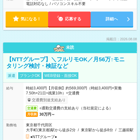
電話対応なし
/
パソコンスキル不要
気になる！
応募する
詳細へ
掲載日：2026.08.08
未読
【NTTグループ】＼フルリモOK／月56万↑モニ
タリング検討・検証など
派遣
ブランクOK
WEB登録・面接OK
時給3,400円【月収例】約569,000円（時給3,400円×実働
給与
7.50h×21日+残業10h）+交通費
交通費別途支給あり
○通勤交通費の支給あり（当社規定による）
交通費
30万円～
月収例
東京都千代田区
勤務地
大手町(東京都)駅から徒歩2分
/
東京駅から徒歩8分
/
三越前駅
●NTTグループ●