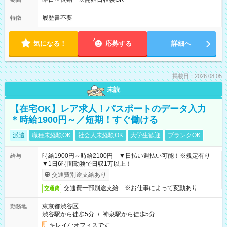
履歴書不要
特徴
気になる！
応募する
詳細へ
掲載日：2026.08.05
未読
【在宅OK】レア求人！パスポートのデータ入力
＊時給1900円～／短期！すぐ働ける
派遣
職種未経験OK
社会人未経験OK
大学生歓迎
ブランクOK
時給1900円～時給2100円 ▼日払い週払い可能！※規定有り
給与
▼1日6時間勤務で日収1万以上！
交通費別途支給あり
交通費一部別途支給 ※お仕事によって変動あり
交通費
東京都渋谷区
勤務地
渋谷駅から徒歩5分
/
神泉駅から徒歩5分
キレイなオフィスです