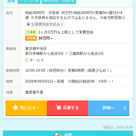
派遣
ブランクOK
WEB登録・面接OK
時給3000円 月収例 30万円 時給3000円×実働5h×週5日×4
給与
週 ※月収例を保証するものではありません。※給与即受取りサ
ービス利用可（利用条件有）
交通費別途支給あり
1ヶ月3万円を上限として実費支給
交通費
30万円～
月収例
東京都中央区
勤務地
新日本橋駅から徒歩3分
/
三越前駅から徒歩1分
サ－ビス
10:00-16:00（休憩60分）実働5時間（残業少なめ！）
勤務時間
2026年09月01日～長期 ※開始日相談OK ※9月～！
期間
履歴書不要
特徴
気になる！
応募する
詳細へ
掲載日：2026.08.06
未読