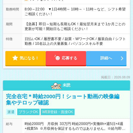
8:00～22:00 ▼1日4時間～ 10時～・11時～など、シフト希望
勤務時間
ご相談ください！
【急募】即日～短期も長期もOK！最短翌月末まで 1か月ごとの
期間
更新が可能！開始日もご相談ください！
日払いOK
/
履歴書不要
/
副業・WワークOK
/
服装自由
/
シフト
特徴
勤務
/
10名以上の大量募集
/
パソコンスキル不要
気になる！
応募する
詳細へ
掲載日：2026.08.09
未読
完全在宅＊時給2000円！ショート動画の映像編
集やテロップ確認
派遣
ブランクOK
WEB登録・面接OK
時給2000円 月収例 33万円 時給2000円×実働8h×週5日×4週
給与
+残業5h ※月収例を保証するものではありません。※給与即受