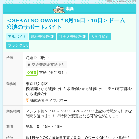
掲載日：2026.08.04
未読
＜SEKAI NO OWARI＊8月15日・16日＞ドーム
公演のサポートバイト
アルバイト
職種未経験OK
社会人未経験OK
大学生歓迎
ブランクOK
時給1250円～
給与
交通費別途支給あり
支給（規定有り）
交通費
東京都文京区
勤務地
後楽園駅から徒歩5分
/
水道橋駅から徒歩5分
/
春日(東京都)駅
から徒歩7分
株式会社ライブパワー
＜シフト例＞ 7:00～23:00 13:30～22:00 上記の時間から好きな
勤務時間
時間を選べます！ ※時間は変更となる可能性があります
急募！8月15日・16日
期間
週1日からOK
/
履歴書不要
/
副業・WワークOK
/
シフト勤務
/
特徴