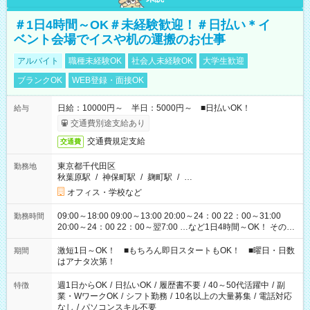
＃1日4時間～OK＃未経験歓迎！＃日払い＊イ
ベント会場でイスや机の運搬のお仕事
アルバイト
職種未経験OK
社会人未経験OK
大学生歓迎
ブランクOK
WEB登録・面接OK
日給：10000円～ 半日：5000円～ ■日払いOK！
給与
交通費別途支給あり
交通費規定支給
交通費
東京都千代田区
勤務地
秋葉原駅
/
神保町駅
/
麹町駅
/
…
オフィス・学校など
09:00～18:00 09:00～13:00 20:00～24：00 22：00～31:00
勤務時間
20:00～24：00 22：00～翌7:00 …など1日4時間～OK！ その他
シフトもございます！ お気軽にご相談ください！
激短1日～OK！ ■もちろん即日スタートもOK！ ■曜日・日数
期間
はアナタ次第！
週1日からOK
/
日払いOK
/
履歴書不要
/
40～50代活躍中
/
副
特徴
業・WワークOK
/
シフト勤務
/
10名以上の大量募集
/
電話対応
なし
/
パソコンスキル不要