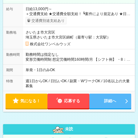
日給13,000円～
給与
＋交通費支給 ★交通費全額支給！ ┗案件により規定あり ★日払
いOK！（規定あり） ┗働いたその日に現金GET♪ お仕事後はコ
交通費別途支給あり
ンビニATMから 日払い分を引き落とせます！ 【試用期間】試
用期間なし
さいたま市大宮区
勤務地
埼玉県さいたま市大宮区錦町（最寄り駅：大宮駅）
株式会社ワンベルウッズ
勤務時間は指定なし
勤務時間
変形労働時間制 想定労働時間160時間/月 【シフト例】 ・8：00
～21：00
単発・1日のみOK
期間
週1日からOK / 日払いOK / 副業・WワークOK / 10名以上の大量
特徴
募集
気になる！
応募する
詳細へ
未読