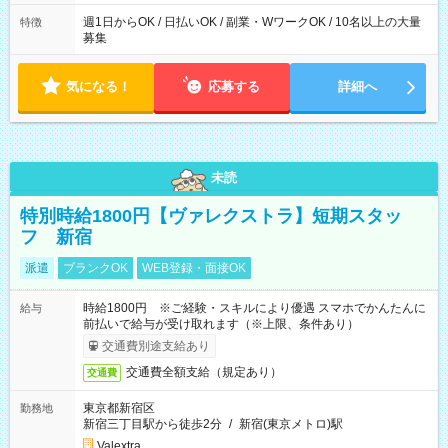
週1日からOK / 日払いOK / 副業・WワークOK / 10名以上の大量
特徴
募集
気になる！
応募する
詳細へ
未読
特別時給1800円【ヴァレクストラ】短期スタッ
フ 新宿
派遣
ブランクOK
WEB登録・面接OK
時給1800円 ※ご経験・スキルにより優遇 スマホでかんたんに
給与
前払いで給与が受け取れます（※上限、条件あり）
交通費別途支給あり
交通費全額支給（規定あり）
交通費
東京都新宿区
勤務地
新宿三丁目駅から徒歩2分
/
新宿(東京メトロ)駅
Valextra