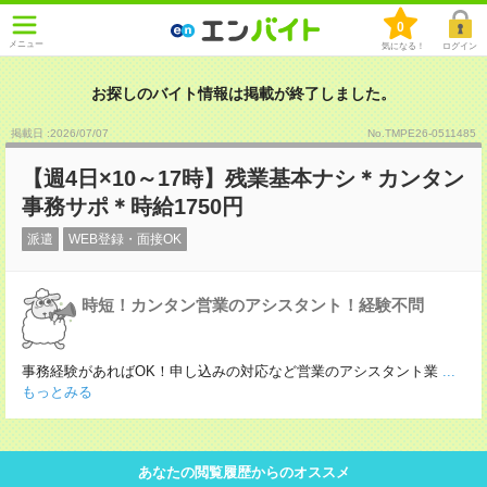
0
メニュー
気になる！
ログイン
お探しのバイト情報は掲載が終了しました。
掲載日 :2026
/
07
/
07
No.TMPE26-0511485
【週4日×10～17時】残業基本ナシ＊カンタン
事務サポ＊時給1750円
派遣
WEB登録・面接OK
時短！カンタン営業のアシスタント！経験不問
事務経験があればOK！申し込みの対応など営業のアシスタント業
...
もっとみる
あなたの閲覧履歴からのオススメ