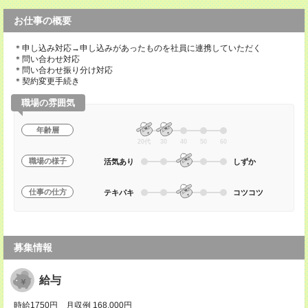
お仕事の概要
＊申し込み対応→申し込みがあったものを社員に連携していただく
＊問い合わせ対応
＊問い合わせ振り分け対応
＊契約変更手続き
職場の雰囲気
年齢層
20代
30
40
50
60
職場の様子
活気あり
しずか
仕事の仕方
テキパキ
コツコツ
募集情報
給与
時給1750円 月収例 168,000円