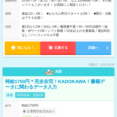
20:00～24：00 22：00～翌7:00 …など1日4時間～OK！ その他
勤務時間
シフトもございます！ お気軽にご相談ください！
激短1日～OK！ ■もちろん即日スタートもOK！ ■曜日・日数
期間
はアナタ次第！
週1日からOK
/
日払いOK
/
履歴書不要
/
40～50代活躍中
/
副
特徴
業・WワークOK
/
シフト勤務
/
10名以上の大量募集
/
電話対応
なし
/
パソコンスキル不要
気になる！
応募する
詳細へ
掲載日：2026.08.08
未読
時給1750円＊完全在宅！KADOKAWA！書籍デ
ータに関わるデータ入力
派遣
WEB登録・面接OK
時給1750円
給与
交通費別途支給あり