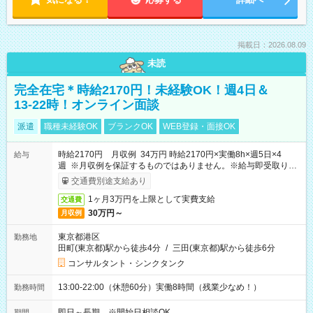
掲載日：2026.08.09
未読
完全在宅＊時給2170円！未経験OK！週4日＆
13-22時！オンライン面談
派遣
職種未経験OK
ブランクOK
WEB登録・面接OK
時給2170円 月収例 34万円 時給2170円×実働8h×週5日×4
給与
週 ※月収例を保証するものではありません。※給与即受取りサ
ービス利用可（利用条件有）
交通費別途支給あり
1ヶ月3万円を上限として実費支給
交通費
30万円～
月収例
東京都港区
勤務地
田町(東京都)駅から徒歩4分
/
三田(東京都)駅から徒歩6分
コンサルタント・シンクタンク
13:00-22:00（休憩60分）実働8時間（残業少なめ！）
勤務時間
即日～長期 ※開始日相談OK
期間