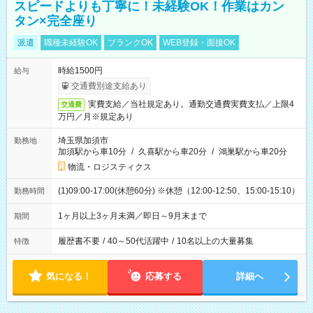
スピードよりも丁寧に！未経験OK！作業はカン
タン×完全座り
派遣
職種未経験OK
ブランクOK
WEB登録・面接OK
時給1500円
給与
交通費別途支給あり
実費支給／当社規定あり。通勤交通費実費支払／上限4
交通費
万円／月※規定あり
埼玉県加須市
勤務地
加須駅から車10分
/
久喜駅から車20分
/
鴻巣駅から車20分
物流・ロジスティクス
(1)09:00-17:00(休憩60分) ※休憩（12:00-12:50、15:00-15:10）
勤務時間
1ヶ月以上3ヶ月未満／即日～9月末まで
期間
履歴書不要
/
40～50代活躍中
/
10名以上の大量募集
特徴
気になる！
応募する
詳細へ