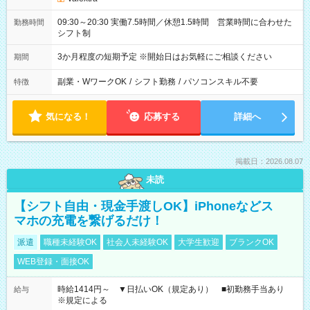
09:30～20:30 実働7.5時間／休憩1.5時間 営業時間に合わせた
勤務時間
シフト制
3か月程度の短期予定 ※開始日はお気軽にご相談ください
期間
副業・WワークOK
/
シフト勤務
/
パソコンスキル不要
特徴
気になる！
応募する
詳細へ
掲載日：2026.08.07
未読
【シフト自由・現金手渡しOK】iPhoneなどス
マホの充電を繋げるだけ！
派遣
職種未経験OK
社会人未経験OK
大学生歓迎
ブランクOK
WEB登録・面接OK
時給1414円～ ▼日払いOK（規定あり） ■初勤務手当あり
給与
※規定による