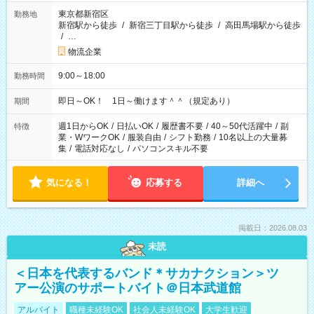
東京都新宿区
勤務地
新宿駅から徒歩
/
新宿三丁目駅から徒歩
/
高田馬場駅から徒歩
/
…
物流企業
9:00～18:00
勤務時間
即日～OK！ 1日～働けます＾＾（規定あり）
期間
週1日からOK
/
日払いOK
/
履歴書不要
/
40～50代活躍中
/
副
特徴
業・WワークOK
/
服装自由
/
シフト勤務
/
10名以上の大量募
集
/
電話対応なし
/
パソコンスキル不要
気になる！
応募する
詳細へ
掲載日：2026.08.03
未読
＜日本を代表するバンド＊サカナクション＞ツ
アー公演のサポートバイト＠日本武道館
アルバイト
職種未経験OK
社会人未経験OK
大学生歓迎