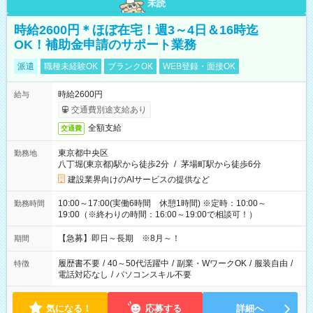
未読
時給2600円＊ほぼ在宅！週3～4日＆16時迄
OK！補助金申請のサポート業務
派遣
職種未経験OK
ブランクOK
WEB登録・面接OK
時給2600円
給与
交通費別途支給あり
全額支給
交通費
東京都中央区
勤務地
八丁堀(東京都)駅から徒歩2分
/
茅場町駅から徒歩6分
建設業界向けのAIサービスの提供など
10:00～17:00(実働6時間 休憩1時間) ※定時：10:00～
勤務時間
19:00（※終わりの時間：16:00～19:00で相談可！）
【急募】即日～長期 ※8月～！
期間
履歴書不要
/
40～50代活躍中
/
副業・WワークOK
/
服装自由
/
特徴
電話対応なし
/
パソコンスキル不要
気になる！
応募する
詳細へ