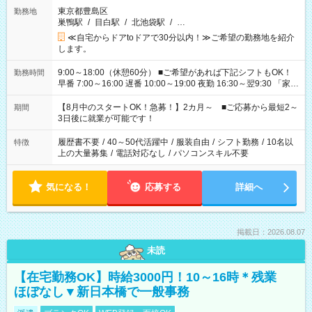
東京都豊島区
勤務地
巣鴨駅
/
目白駅
/
北池袋駅
/
…
≪自宅からドアtoドアで30分以内！≫ご希望の勤務地を紹介
します。
9:00～18:00（休憩60分） ■ご希望があれば下記シフトもOK！
勤務時間
早番 7:00～16:00 遅番 10:00～19:00 夜勤 16:30～翌9:30 「家族
と休みを合わせたい」 「余裕を持って夕飯の準備がしたい」
「できれば残業はしたくない」 など、ご希望を教えてください
【8月中のスタートOK！急募！】2カ月～ ■ご応募から最短2～
期間
ね。 ※Wワーク希望の方へ 今ご覧のお仕事で希望する勤務時間
3日後に就業が可能です！
と、もう1つのお仕事の勤務時間。 合計で週40時間を超える場
合は応募できません。
履歴書不要
/
40～50代活躍中
/
服装自由
/
シフト勤務
/
10名以
特徴
上の大量募集
/
電話対応なし
/
パソコンスキル不要
気になる！
応募する
詳細へ
掲載日：2026.08.07
未読
【在宅勤務OK】時給3000円！10～16時＊残業
ほぼなし▼新日本橋で一般事務