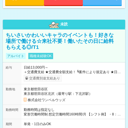
未読
ちいさいかわいいキャラのイベントも！好きな
場所で働ける☆来社不要！働いたその日に給料
もらえる◎/T1
アルバイト
職種未経験OK
日給13,000円～
給与
＋交通費支給 ★交通費全額支給！ ┗案件により規定あり ★日払
いOK！（規定あり） ┗働いたその日に現金GET♪ お仕事後はコ
交通費別途支給あり
ンビニATMから 日払い分を引き落とせます！ 【試用期間】試
用期間なし
東京都世田谷区
勤務地
東京都世田谷区北沢（最寄り駅：下北沢駅）
株式会社ワンベルウッズ
勤務時間は指定なし
勤務時間
変形労働時間制 想定労働時間160時間/月 【シフト例】 ・8：00
～21：00
単発・1日のみOK
期間