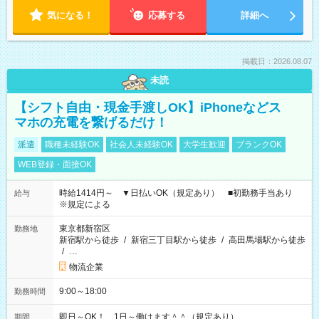
気になる！
応募する
詳細へ
掲載日：2026.08.07
未読
【シフト自由・現金手渡しOK】iPhoneなどス
マホの充電を繋げるだけ！
派遣
職種未経験OK
社会人未経験OK
大学生歓迎
ブランクOK
WEB登録・面接OK
時給1414円～ ▼日払いOK（規定あり） ■初勤務手当あり
給与
※規定による
東京都新宿区
勤務地
新宿駅から徒歩
/
新宿三丁目駅から徒歩
/
高田馬場駅から徒歩
/
…
物流企業
9:00～18:00
勤務時間
即日～OK！ 1日～働けます＾＾（規定あり）
期間