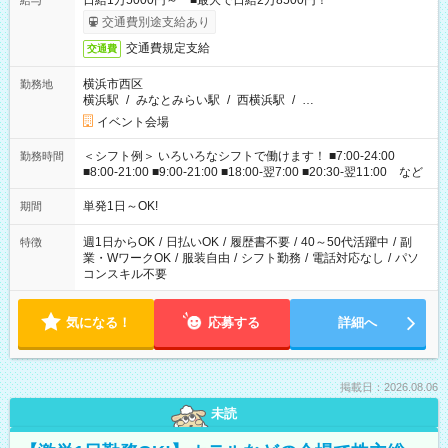
日給1万5000円～ ■最大で日給2万8500円！
給与
交通費別途支給あり
交通費規定支給
交通費
横浜市西区
勤務地
横浜駅
/
みなとみらい駅
/
西横浜駅
/
…
イベント会場
＜シフト例＞ いろいろなシフトで働けます！ ■7:00-24:00
勤務時間
■8:00-21:00 ■9:00-21:00 ■18:00-翌7:00 ■20:30-翌11:00 など
単発1日～OK!
期間
週1日からOK
/
日払いOK
/
履歴書不要
/
40～50代活躍中
/
副
特徴
業・WワークOK
/
服装自由
/
シフト勤務
/
電話対応なし
/
パソ
コンスキル不要
気になる！
応募する
詳細へ
掲載日：2026.08.06
未読