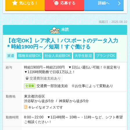
気になる！
応募する
詳細へ
掲載日：2026.08.10
未読
【在宅OK】レア求人！パスポートのデータ入力
＊時給1900円～／短期！すぐ働ける
派遣
職種未経験OK
社会人未経験OK
大学生歓迎
ブランクOK
時給1900円～時給2100円 ▼日払い週払い可能！※規定有り
給与
▼1日6時間勤務で日収1万以上！
交通費別途支給あり
交通費一部別途支給 ※お仕事によって変動あり
交通費
東京都渋谷区
勤務地
渋谷駅から徒歩5分
/
神泉駅から徒歩5分
キレイなオフィスです
8:00～22:00 ▼1日4時間～ 10時～・11時～など、シフト希望
勤務時間
ご相談ください！