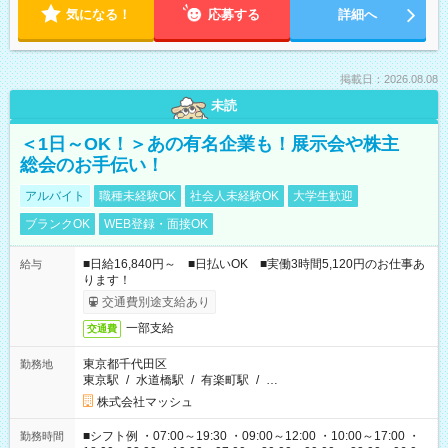
気になる！
応募する
詳細へ
掲載日：2026.08.08
未読
＜1日～OK！＞あの有名企業も！展示会や株主
総会のお手伝い！
アルバイト
職種未経験OK
社会人未経験OK
大学生歓迎
ブランクOK
WEB登録・面接OK
■日給16,840円～ ■日払いOK ■実働3時間5,120円のお仕事あ
給与
ります！
交通費別途支給あり
一部支給
交通費
東京都千代田区
勤務地
東京駅
/
水道橋駅
/
有楽町駅
/
…
株式会社マッシュ
■シフト例 ・07:00～19:30 ・09:00～12:00 ・10:00～17:00 ・
勤務時間