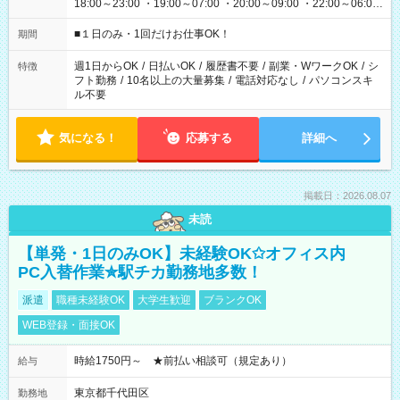
18:00～23:00 ・19:00～07:00 ・20:00～09:00 ・22:00～06:00
etc ★最短で3時間で5,120円のお仕事から 15時間で2万円近く稼
げるお仕事も！ ご希望のお時間に合わせてご紹介！ ※シフトは
■１日のみ・1回だけお仕事OK！
期間
現場によって異なります。 ※勿論、休憩時間はあるのでご安心
ください！
週1日からOK
/
日払いOK
/
履歴書不要
/
副業・WワークOK
/
シ
特徴
フト勤務
/
10名以上の大量募集
/
電話対応なし
/
パソコンスキ
ル不要
気になる！
応募する
詳細へ
掲載日：2026.08.07
未読
【単発・1日のみOK】未経験OK✩オフィス内
PC入替作業✮駅チカ勤務地多数！
派遣
職種未経験OK
大学生歓迎
ブランクOK
WEB登録・面接OK
時給1750円～ ★前払い相談可（規定あり）
給与
東京都千代田区
勤務地