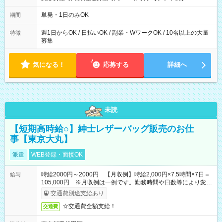
～21：00
単発・1日のみOK
期間
週1日からOK / 日払いOK / 副業・WワークOK / 10名以上の大量
特徴
募集
気になる！
応募する
詳細へ
未読
【短期高時給○】紳士レザーバッグ販売のお仕
事【東京大丸】
派遣
WEB登録・面接OK
時給2000円～2000円 【月収例】時給2,000円×7.5時間×7日＝
給与
105,000円 ※月収例は一例です。勤務時間や日数等により変動
いたします。
交通費別途支給あり
☆交通費全額支給！
交通費