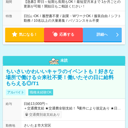
【急募】即日～短期も長期もOK！最短翌月末まで 1か月ごとの
期間
更新が可能！開始日もご相談ください！
日払いOK
/
履歴書不要
/
副業・WワークOK
/
服装自由
/
シフト
特徴
勤務
/
10名以上の大量募集
/
パソコンスキル不要
気になる！
応募する
詳細へ
未読
ちいさいかわいいキャラのイベントも！好きな
場所で働ける☆来社不要！働いたその日に給料
もらえる◎/T1
アルバイト
職種未経験OK
日給13,000円～
給与
＋交通費支給 ★交通費全額支給！ ┗案件により規定あり ★日払
いOK！（規定あり） ┗働いたその日に現金GET♪ お仕事後はコ
交通費別途支給あり
ンビニATMから 日払い分を引き落とせます！ 【試用期間】試
用期間なし
さいたま市大宮区
勤務地