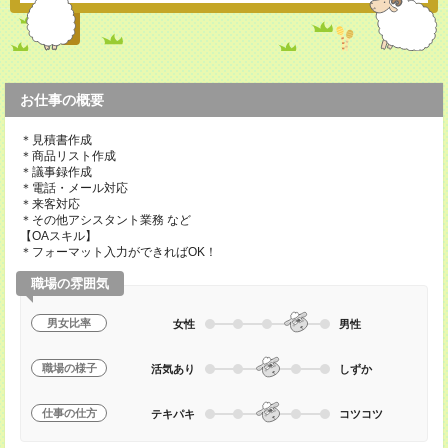
お仕事の概要
＊見積書作成
＊商品リスト作成
＊議事録作成
＊電話・メール対応
＊来客対応
＊その他アシスタント業務 など
【OAスキル】
＊フォーマット入力ができればOK！
職場の雰囲気
男女比率
女性
男性
職場の様子
活気あり
しずか
仕事の仕方
テキパキ
コツコツ