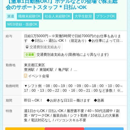
【激単1日勤務OK!】ホテルなどの会場で株主総
会のサポートスタッフ＊日払いOK
派遣
職種未経験OK
社会人未経験OK
大学生歓迎
ブランクOK
WEB登録・面接OK
日給1万5000円～※実働5時間で日給7000円のお仕事もありま
給与
す ◆日払い・週払いOK！（規定あり）◆お仕事によって日給
も異なります
交通費別途支給あり
交通費別途支給あり(勤務地により異なります)
交通費
東京都江東区
勤務地
豊洲駅
/
東陽町駅
/
亀戸駅
/
…
イベント会場
▼シフト例 ・08：00～19：00 ・09：00～18：00 ・10：00～
勤務時間
17：00 ・13：00～22：00 ・16：00～21：00 など多数！ ※お
仕事により勤務時間が異なります
即日～OK！ ◆お好きな日1日～働けます ◆急募
期間
週1日からOK
/
日払いOK
/
履歴書不要
/
40～50代活躍中
/
副
特徴
業・WワークOK
/
服装自由
/
シフト勤務
/
10名以上の大量募
集
/
電話対応なし
/
パソコンスキル不要