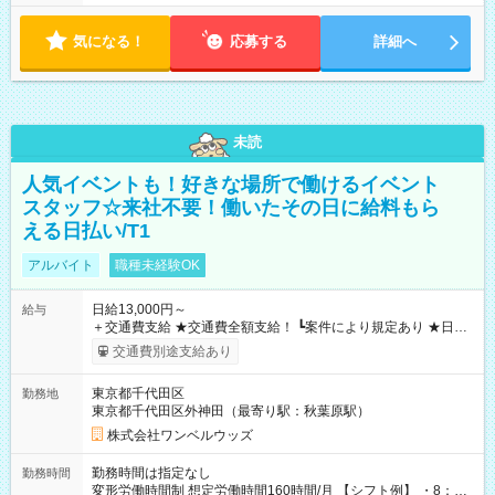
気になる！
応募する
詳細へ
未読
人気イベントも！好きな場所で働けるイベント
スタッフ☆来社不要！働いたその日に給料もら
える日払い/T1
アルバイト
職種未経験OK
日給13,000円～
給与
＋交通費支給 ★交通費全額支給！ ┗案件により規定あり ★日払
いOK！（規定あり） ┗働いたその日に現金GET♪ お仕事後はコ
交通費別途支給あり
ンビニATMから 日払い分を引き落とせます！ 【試用期間】試
用期間なし
東京都千代田区
勤務地
東京都千代田区外神田（最寄り駅：秋葉原駅）
株式会社ワンベルウッズ
勤務時間は指定なし
勤務時間
変形労働時間制 想定労働時間160時間/月 【シフト例】 ・8：00