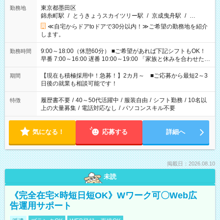
東京都墨田区
勤務地
錦糸町駅
/
とうきょうスカイツリー駅
/
京成曳舟駅
/
…
≪自宅からドアtoドアで30分以内！≫ご希望の勤務地を紹介
します。
9:00～18:00（休憩60分） ■ご希望があれば下記シフトもOK！
勤務時間
早番 7:00～16:00 遅番 10:00～19:00 「家族と休みを合わせた
い」 「余裕を持って夕飯の準備がしたい」 「できれば残業はし
たくない」 など、ご希望を教えてくださいね。 ※Wワーク希望
【現在も積極採用中！急募！】2カ月～ ■ご応募から最短2～3
期間
の方へ 今ご覧のお仕事で希望する勤務時間と、もう1つのお仕事
日後の就業も相談可能です！
の勤務時間。 合計で週40時間を超える場合は応募できません。
履歴書不要
/
40～50代活躍中
/
服装自由
/
シフト勤務
/
10名以
特徴
上の大量募集
/
電話対応なし
/
パソコンスキル不要
気になる！
応募する
詳細へ
掲載日：2026.08.10
未読
《完全在宅×時短日短OK》Wワーク可〇Web広
告運用サポート