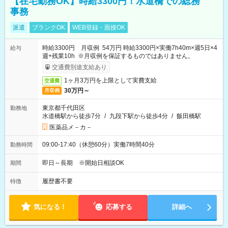
【在宅勤務OK】時給3300円！水道橋での総務
事務
派遣
ブランクOK
WEB登録・面接OK
時給3300円 月収例 54万円 時給3300円×実働7h40m×週5日×4
給与
週+残業10h ※月収例を保証するものではありません。
交通費別途支給あり
1ヶ月3万円を上限として実費支給
交通費
30万円～
月収例
東京都千代田区
勤務地
水道橋駅から徒歩7分
/
九段下駅から徒歩4分
/
飯田橋駅
医薬品メ－カ－
09:00-17:40（休憩60分）実働7時間40分
勤務時間
即日～長期 ※開始日相談OK
期間
履歴書不要
特徴
気になる！
応募する
詳細へ