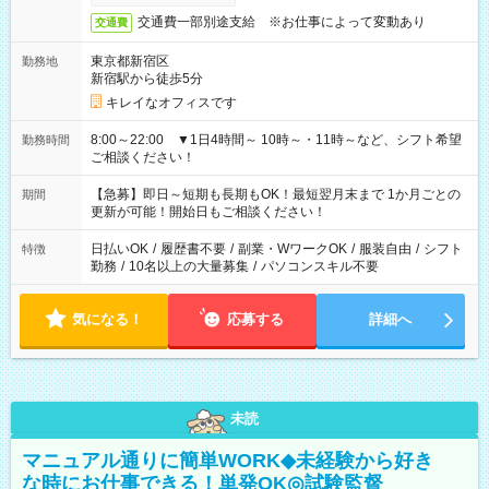
交通費一部別途支給 ※お仕事によって変動あり
交通費
東京都新宿区
勤務地
新宿駅から徒歩5分
キレイなオフィスです
8:00～22:00 ▼1日4時間～ 10時～・11時～など、シフト希望
勤務時間
ご相談ください！
【急募】即日～短期も長期もOK！最短翌月末まで 1か月ごとの
期間
更新が可能！開始日もご相談ください！
日払いOK
/
履歴書不要
/
副業・WワークOK
/
服装自由
/
シフト
特徴
勤務
/
10名以上の大量募集
/
パソコンスキル不要
気になる！
応募する
詳細へ
未読
マニュアル通りに簡単WORK◆未経験から好き
な時にお仕事できる！単発OK◎試験監督