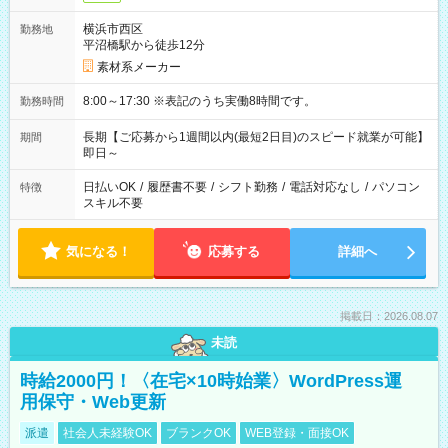
横浜市西区
勤務地
平沼橋駅から徒歩12分
素材系メーカー
8:00～17:30 ※表記のうち実働8時間です。
勤務時間
長期【ご応募から1週間以内(最短2日目)のスピード就業が可能】
期間
即日～
日払いOK
/
履歴書不要
/
シフト勤務
/
電話対応なし
/
パソコン
特徴
スキル不要
気になる！
応募する
詳細へ
掲載日：2026.08.07
未読
時給2000円！〈在宅×10時始業〉WordPress運
用保守・Web更新
派遣
社会人未経験OK
ブランクOK
WEB登録・面接OK