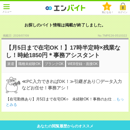
0
メニュー
気になる！
ログイン
お探しのバイト情報は掲載が終了しました。
掲載日 :2026
/
07
/
09
No.TMPE26-0510322
【月5日まで在宅OK！】17時半定時×残業な
し！時給1850円＊事務アシスタント
派遣
職種未経験OK
ブランクOK
WEB登録・面接OK
≪PC入力できればOK！≫引継ぎあり〇データ入力
などお任せ！事務アシ！
【在宅勤務あり】月5日まで在宅OK○ 未経験OK！事務のお仕
...もっ
とみる
あなたの閲覧履歴からのオススメ