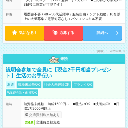
【8月中のスタートOK！急募！】2カ月～ ■ご応募から最短2～
期間
ね。 ※Wワーク希望の方へ 今ご覧のお仕事で希望する勤務時間
3日後に就業が可能です！
と、もう1つのお仕事の勤務時間。 合計で週40時間を超える場
合は応募できません。
履歴書不要
/
40～50代活躍中
/
服装自由
/
シフト勤務
/
10名以
特徴
上の大量募集
/
電話対応なし
/
パソコンスキル不要
気になる！
応募する
詳細へ
掲載日：2026.08.07
未読
説明会参加で全員に【現金2千円相当プレゼン
ト】生活のお手伝い
派遣
職種未経験OK
社会人未経験OK
ブランクOK
WEB登録・面接OK
無資格未経験：時給1500円～ ■週払いOK ■扶養内OK ■日
給与
収1万2000円以上
交通費別途支給あり
交通費全額支給
交通費