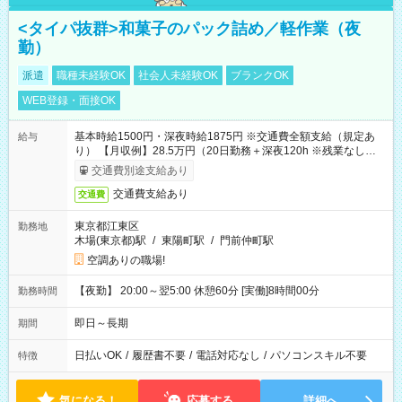
<タイパ抜群>和菓子のパック詰め／軽作業（夜
勤）
派遣
職種未経験OK
社会人未経験OK
ブランクOK
WEB登録・面接OK
基本時給1500円・深夜時給1875円 ※交通費全額支給（規定あ
給与
り） 【月収例】28.5万円（20日勤務＋深夜120h ※残業なしの場
合）
交通費別途支給あり
交通費支給あり
交通費
東京都江東区
勤務地
木場(東京都)駅
/
東陽町駅
/
門前仲町駅
空調ありの職場!
【夜勤】 20:00～翌5:00 休憩60分 [実働]8時間00分
勤務時間
即日～長期
期間
日払いOK
/
履歴書不要
/
電話対応なし
/
パソコンスキル不要
特徴
気になる！
応募する
詳細へ