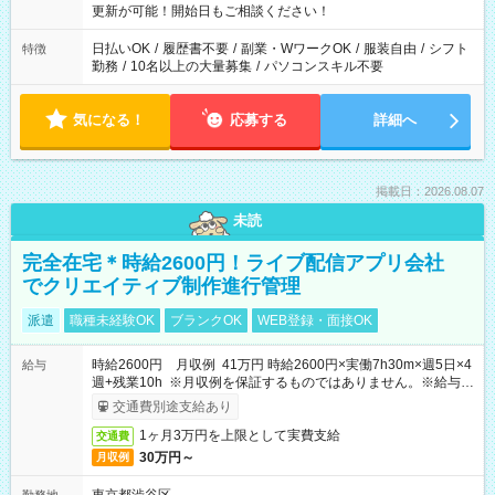
更新が可能！開始日もご相談ください！
日払いOK
/
履歴書不要
/
副業・WワークOK
/
服装自由
/
シフト
特徴
勤務
/
10名以上の大量募集
/
パソコンスキル不要
気になる！
応募する
詳細へ
掲載日：2026.08.07
未読
完全在宅＊時給2600円！ライブ配信アプリ会社
でクリエイティブ制作進行管理
派遣
職種未経験OK
ブランクOK
WEB登録・面接OK
時給2600円 月収例 41万円 時給2600円×実働7h30m×週5日×4
給与
週+残業10h ※月収例を保証するものではありません。※給与即
受取りサービス利用可（利用条件有）
交通費別途支給あり
1ヶ月3万円を上限として実費支給
交通費
30万円～
月収例