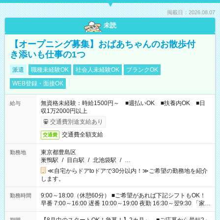
掲載日：2026.08.07
未読
【オープニング募集】おばあちゃんのお散歩付
き添いも仕事の1つ
派遣
職種未経験OK
社会人未経験OK
ブランクOK
WEB登録・面接OK
無資格未経験：時給1500円～ ■週払いOK ■扶養内OK ■日
給与
収1万2000円以上
交通費別途支給あり
交通費全額支給
交通費
東京都豊島区
勤務地
巣鴨駅
/
目白駅
/
北池袋駅
/
…
≪自宅からドアtoドアで30分以内！≫ご希望の勤務地を紹介
します。
9:00～18:00（休憩60分） ■ご希望があれば下記シフトもOK！
勤務時間
早番 7:00～16:00 遅番 10:00～19:00 夜勤 16:30～翌9:30 「家族
と休みを合わせたい」 「余裕を持って夕飯の準備がしたい」
「できれば残業はしたくない」 など、ご希望を教えてください