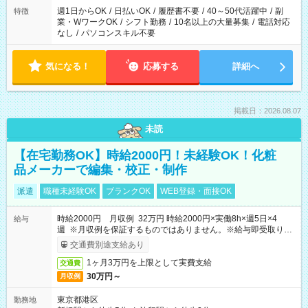
週1日からOK
/
日払いOK
/
履歴書不要
/
40～50代活躍中
/
副
特徴
業・WワークOK
/
シフト勤務
/
10名以上の大量募集
/
電話対応
なし
/
パソコンスキル不要
気になる！
応募する
詳細へ
掲載日：2026.08.07
未読
【在宅勤務OK】時給2000円！未経験OK！化粧
品メーカーで編集・校正・制作
派遣
職種未経験OK
ブランクOK
WEB登録・面接OK
時給2000円 月収例 32万円 時給2000円×実働8h×週5日×4
給与
週 ※月収例を保証するものではありません。※給与即受取りサ
ービス利用可（利用条件有）
交通費別途支給あり
1ヶ月3万円を上限として実費支給
交通費
30万円～
月収例
東京都港区
勤務地