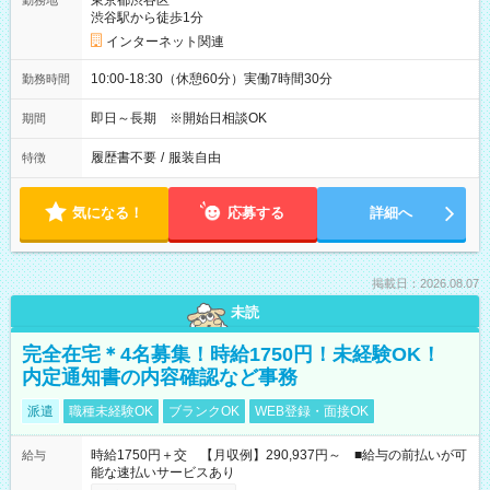
東京都渋谷区
勤務地
渋谷駅から徒歩1分
インターネット関連
10:00-18:30（休憩60分）実働7時間30分
勤務時間
即日～長期 ※開始日相談OK
期間
履歴書不要
/
服装自由
特徴
気になる！
応募する
詳細へ
掲載日：2026.08.07
未読
完全在宅＊4名募集！時給1750円！未経験OK！
内定通知書の内容確認など事務
派遣
職種未経験OK
ブランクOK
WEB登録・面接OK
時給1750円＋交 【月収例】290,937円～ ■給与の前払いが可
給与
能な速払いサービスあり