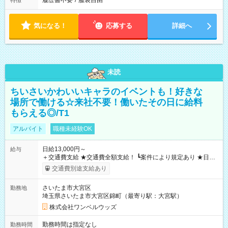
履歴書不要
/
服装自由
特徴
気になる！
応募する
詳細へ
未読
ちいさいかわいいキャラのイベントも！好きな
場所で働ける☆来社不要！働いたその日に給料
もらえる◎/T1
アルバイト
職種未経験OK
日給13,000円～
給与
＋交通費支給 ★交通費全額支給！ ┗案件により規定あり ★日払
いOK！（規定あり） ┗働いたその日に現金GET♪ お仕事後はコ
交通費別途支給あり
ンビニATMから 日払い分を引き落とせます！ 【試用期間】試
用期間なし
さいたま市大宮区
勤務地
埼玉県さいたま市大宮区錦町（最寄り駅：大宮駅）
株式会社ワンベルウッズ
勤務時間は指定なし
勤務時間