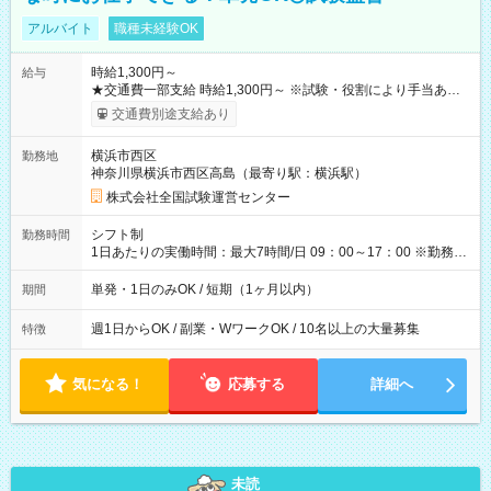
アルバイト
職種未経験OK
時給1,300円～
給与
★交通費一部支給 時給1,300円～ ※試験・役割により手当あり
※勤務回数により昇給あり 【即給（前払い）オプションあ
交通費別途支給あり
り！】 希望される場合、勤務から1週間ほどで給与の一部を受け
取れます。 ※手数料418円がかかります。 【過去試験日の収入
横浜市西区
勤務地
例】 ・河合塾模擬試験 8:30～17:30（休憩1時間） 時給1,300円
神奈川県横浜市西区高島（最寄り駅：横浜駅）
×8時間＝日収10,400円＋交通費 ※当日の役割により時給＋100
円の場合あり ・国家試験 7:00～13:30（休憩なし） 時給1,300
株式会社全国試験運営センター
円（役割手当＋100円）×6時間＝日収8,400円＋交通費 【試用期
間】試用期間なし
シフト制
勤務時間
1日あたりの実働時間：最大7時間/日 09：00～17：00 ※勤務時
間は 試験により異なります。
単発・1日のみOK / 短期（1ヶ月以内）
期間
週1日からOK / 副業・WワークOK / 10名以上の大量募集
特徴
気になる！
応募する
詳細へ
未読