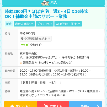
未読
時給2600円＊ほぼ在宅！週3～4日＆16時迄
OK！補助金申請のサポート業務
派遣
職種未経験OK
ブランクOK
WEB登録・面接OK
時給2600円
給与
交通費別途支給あり
全額支給
交通費
東京都中央区
勤務地
八丁堀(東京都)駅から徒歩2分
/
茅場町駅から徒歩6分
建設業界向けのAIサービスの提供など
10:00～17:00(実働6時間 休憩1時間) ※定時：10:00～
勤務時間
19:00（※終わりの時間：16:00～19:00で相談可！）
【急募】即日～長期 ※8月～！
期間
履歴書不要
/
40～50代活躍中
/
副業・WワークOK
/
服装自由
/
特徴
電話対応なし
/
パソコンスキル不要
気になる！
応募する
詳細へ