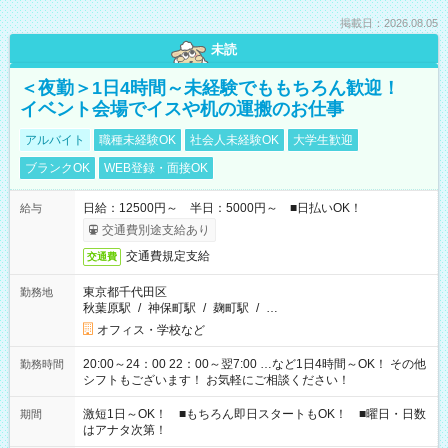
掲載日：2026.08.05
未読
＜夜勤＞1日4時間～未経験でももちろん歓迎！
イベント会場でイスや机の運搬のお仕事
アルバイト
職種未経験OK
社会人未経験OK
大学生歓迎
ブランクOK
WEB登録・面接OK
日給：12500円～ 半日：5000円～ ■日払いOK！
給与
交通費別途支給あり
交通費規定支給
交通費
東京都千代田区
勤務地
秋葉原駅
/
神保町駅
/
麹町駅
/
…
オフィス・学校など
20:00～24：00 22：00～翌7:00 …など1日4時間～OK！ その他
勤務時間
シフトもございます！ お気軽にご相談ください！
激短1日～OK！ ■もちろん即日スタートもOK！ ■曜日・日数
期間
はアナタ次第！