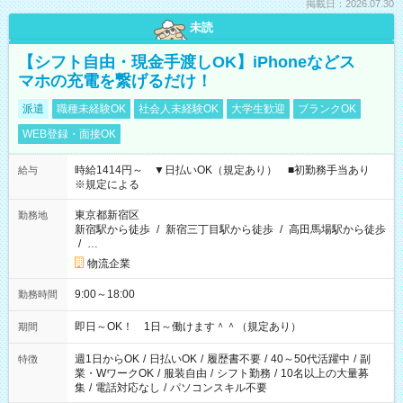
掲載日：2026.07.30
未読
【シフト自由・現金手渡しOK】iPhoneなどス
マホの充電を繋げるだけ！
派遣
職種未経験OK
社会人未経験OK
大学生歓迎
ブランクOK
WEB登録・面接OK
時給1414円～ ▼日払いOK（規定あり） ■初勤務手当あり
給与
※規定による
東京都新宿区
勤務地
新宿駅から徒歩
/
新宿三丁目駅から徒歩
/
高田馬場駅から徒歩
/
…
物流企業
9:00～18:00
勤務時間
即日～OK！ 1日～働けます＾＾（規定あり）
期間
週1日からOK
/
日払いOK
/
履歴書不要
/
40～50代活躍中
/
副
特徴
業・WワークOK
/
服装自由
/
シフト勤務
/
10名以上の大量募
集
/
電話対応なし
/
パソコンスキル不要