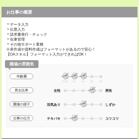
お仕事の概要
＊データ入力
＊伝票入力
＊請求書発行・チェック
＊在庫管理
＊その他サポート業務
※表作成や資料作成はフォーマットがあるので安心！
【OAスキル】フォーマット入力ができればOK！
職場の雰囲気
年齢層
20代
30
40
50
60
男女比率
女性
男性
職場の様子
活気あり
しずか
仕事の仕方
テキパキ
コツコツ