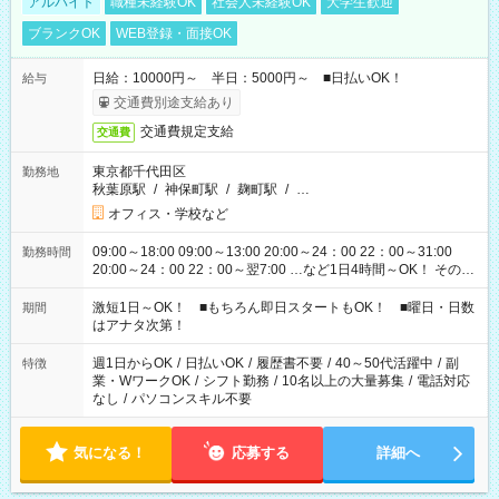
アルバイト
職種未経験OK
社会人未経験OK
大学生歓迎
ブランクOK
WEB登録・面接OK
日給：10000円～ 半日：5000円～ ■日払いOK！
給与
交通費別途支給あり
交通費規定支給
交通費
東京都千代田区
勤務地
秋葉原駅
/
神保町駅
/
麹町駅
/
…
オフィス・学校など
09:00～18:00 09:00～13:00 20:00～24：00 22：00～31:00
勤務時間
20:00～24：00 22：00～翌7:00 …など1日4時間～OK！ その他
シフトもございます！ お気軽にご相談ください！
激短1日～OK！ ■もちろん即日スタートもOK！ ■曜日・日数
期間
はアナタ次第！
週1日からOK
/
日払いOK
/
履歴書不要
/
40～50代活躍中
/
副
特徴
業・WワークOK
/
シフト勤務
/
10名以上の大量募集
/
電話対応
なし
/
パソコンスキル不要
気になる！
応募する
詳細へ