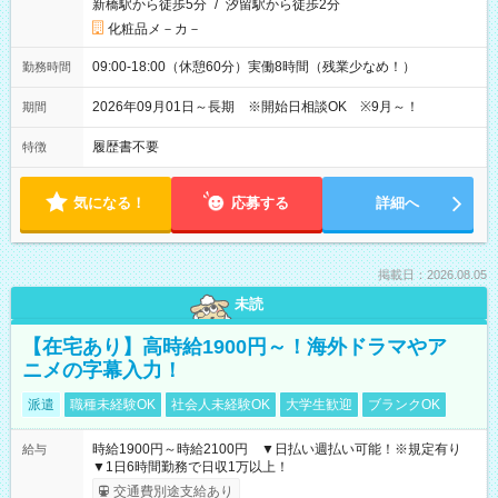
新橋駅から徒歩5分
/
汐留駅から徒歩2分
化粧品メ－カ－
09:00-18:00（休憩60分）実働8時間（残業少なめ！）
勤務時間
2026年09月01日～長期 ※開始日相談OK ※9月～！
期間
履歴書不要
特徴
気になる！
応募する
詳細へ
掲載日：2026.08.05
未読
【在宅あり】高時給1900円～！海外ドラマやア
ニメの字幕入力！
派遣
職種未経験OK
社会人未経験OK
大学生歓迎
ブランクOK
時給1900円～時給2100円 ▼日払い週払い可能！※規定有り
給与
▼1日6時間勤務で日収1万以上！
交通費別途支給あり