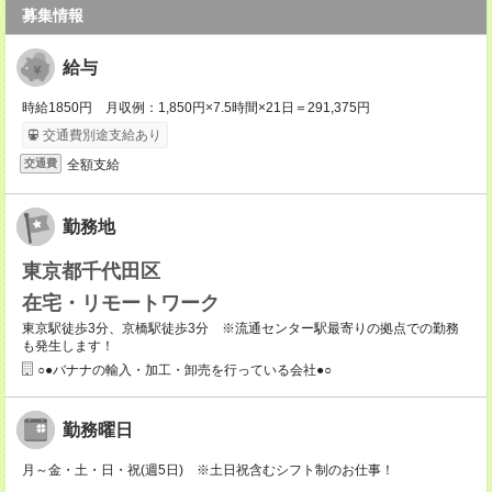
募集情報
給与
時給1850円 月収例：1,850円×7.5時間×21日＝291,375円
交通費別途支給あり
全額支給
交通費
勤務地
東京都千代田区
在宅・リモートワーク
東京駅徒歩3分、京橋駅徒歩3分 ※流通センター駅最寄りの拠点での勤務
も発生します！
○●バナナの輸入・加工・卸売を行っている会社●○
勤務曜日
月～金・土・日・祝(週5日) ※土日祝含むシフト制のお仕事！