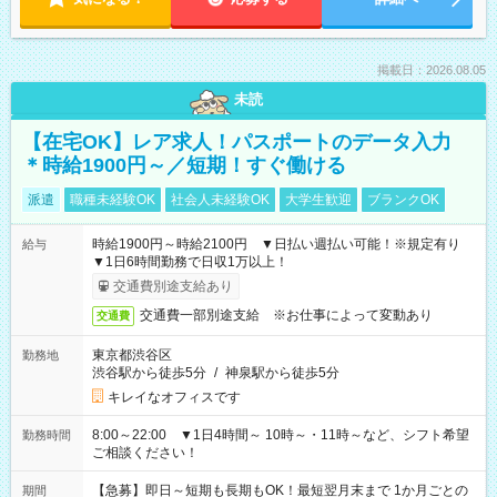
掲載日：2026.08.05
未読
【在宅OK】レア求人！パスポートのデータ入力
＊時給1900円～／短期！すぐ働ける
派遣
職種未経験OK
社会人未経験OK
大学生歓迎
ブランクOK
時給1900円～時給2100円 ▼日払い週払い可能！※規定有り
給与
▼1日6時間勤務で日収1万以上！
交通費別途支給あり
交通費一部別途支給 ※お仕事によって変動あり
交通費
東京都渋谷区
勤務地
渋谷駅から徒歩5分
/
神泉駅から徒歩5分
キレイなオフィスです
8:00～22:00 ▼1日4時間～ 10時～・11時～など、シフト希望
勤務時間
ご相談ください！
【急募】即日～短期も長期もOK！最短翌月末まで 1か月ごとの
期間