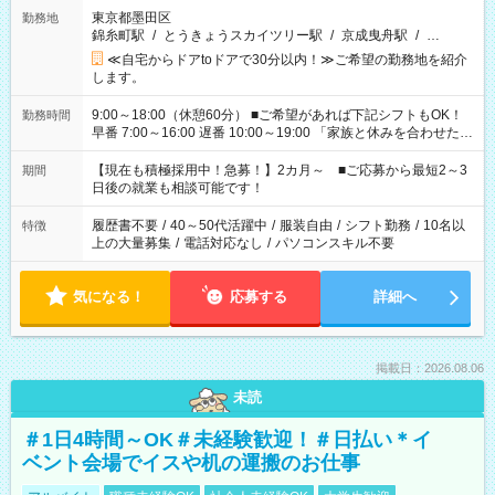
東京都墨田区
勤務地
錦糸町駅
/
とうきょうスカイツリー駅
/
京成曳舟駅
/
…
≪自宅からドアtoドアで30分以内！≫ご希望の勤務地を紹介
します。
9:00～18:00（休憩60分） ■ご希望があれば下記シフトもOK！
勤務時間
早番 7:00～16:00 遅番 10:00～19:00 「家族と休みを合わせた
い」 「余裕を持って夕飯の準備がしたい」 「できれば残業はし
たくない」 など、ご希望を教えてくださいね。 ※Wワーク希望
【現在も積極採用中！急募！】2カ月～ ■ご応募から最短2～3
期間
の方へ 今ご覧のお仕事で希望する勤務時間と、もう1つのお仕事
日後の就業も相談可能です！
の勤務時間。 合計で週40時間を超える場合は応募できません。
履歴書不要
/
40～50代活躍中
/
服装自由
/
シフト勤務
/
10名以
特徴
上の大量募集
/
電話対応なし
/
パソコンスキル不要
気になる！
応募する
詳細へ
掲載日：2026.08.06
未読
＃1日4時間～OK＃未経験歓迎！＃日払い＊イ
ベント会場でイスや机の運搬のお仕事