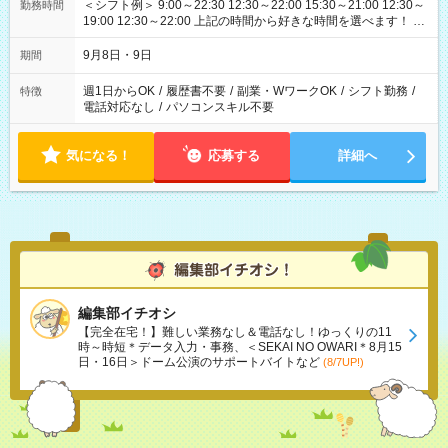
＜シフト例＞ 9:00～22:30 12:30～22:00 15:30～21:00 12:30～
勤務時間
19:00 12:30～22:00 上記の時間から好きな時間を選べます！ ※
時間は変更となる可能性があります
9月8日・9日
期間
週1日からOK
/
履歴書不要
/
副業・WワークOK
/
シフト勤務
/
特徴
電話対応なし
/
パソコンスキル不要
気になる！
応募する
詳細へ
編集部イチオシ
【完全在宅！】難しい業務なし＆電話なし！ゆっくりの11
時～時短＊データ入力・事務、＜SEKAI NO OWARI＊8月15
日・16日＞ドーム公演のサポートバイトなど
(8/7UP!)