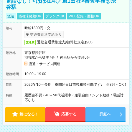
電話なし！<ほぼ在宅／週1出社>審査事務@渋
谷駅
派遣
職種未経験OK
ブランクOK
WEB登録・面接OK
時給1800円＋交
給与
交通費別途支給あり
通勤交通費別途支給(弊社規定あり)
交通費
東京都渋谷区
勤務地
渋谷駅から徒歩7分
/
神泉駅から徒歩5分
流通・サービス関連
10:00～19:00
勤務時間
2026/8/10～長期 ※開始日は前後相談可能です♪ ※8月～OK！
期間
履歴書不要
/
40～50代活躍中
/
服装自由
/
シフト勤務
/
電話対
特徴
応なし
気になる！
応募する
詳細へ