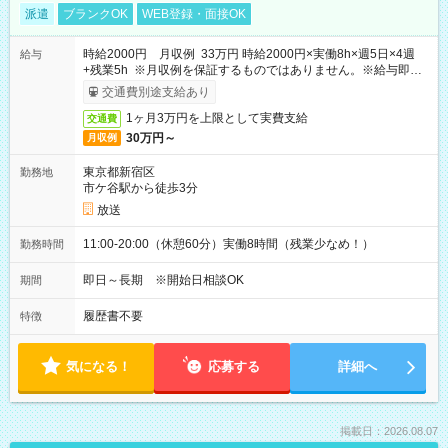
派遣
ブランクOK
WEB登録・面接OK
時給2000円 月収例 33万円 時給2000円×実働8h×週5日×4週
給与
+残業5h ※月収例を保証するものではありません。※給与即受
取りサービス利用可（利用条件有）
交通費別途支給あり
1ヶ月3万円を上限として実費支給
交通費
30万円～
月収例
東京都新宿区
勤務地
市ケ谷駅から徒歩3分
放送
11:00-20:00（休憩60分）実働8時間（残業少なめ！）
勤務時間
即日～長期 ※開始日相談OK
期間
履歴書不要
特徴
気になる！
応募する
詳細へ
掲載日：2026.08.07