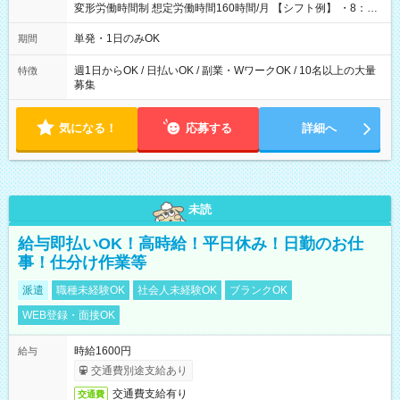
変形労働時間制 想定労働時間160時間/月 【シフト例】 ・8：00
～21：00
単発・1日のみOK
期間
週1日からOK / 日払いOK / 副業・WワークOK / 10名以上の大量
特徴
募集
気になる！
応募する
詳細へ
未読
給与即払いOK！高時給！平日休み！日勤のお仕
事！仕分け作業等
派遣
職種未経験OK
社会人未経験OK
ブランクOK
WEB登録・面接OK
時給1600円
給与
交通費別途支給あり
交通費支給有り
交通費