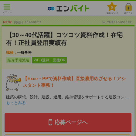
0
メニュー
気になる！
ログイン
NEW
掲載日 :2026
/
08
/
07
No.TMPE26-0510191
【30～40代活躍】コツコツ資料作成！在宅
有！正社員登用実績有
職種：
一般事務
紹介予定派遣
WEB登録・面接OK
【Exce・PPで資料作成】直接雇用めざせる！アシ
スタント事務！
建築の構想、設計、建設、運用、維持管理をサポートする建設コン
...
もっとみる
応募ページへ