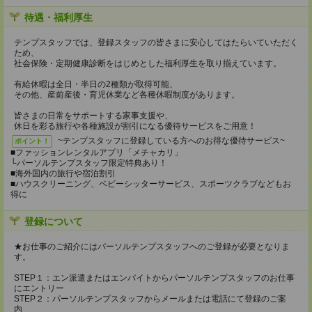
待遇・福利厚生
テンプスタッフでは、登録スタッフの皆さまに安心してはたらいていただく
ため、
社会保険・定期健康診断をはじめとした福利厚生を取り揃えています。
有給休暇は全日・半日の2種類が取得可能、
その他、産前産後・育児休業など各種休暇制度があります。
皆さまの日常をサポートする家事支援や、
休日を彩る旅行や各種施設が割引になる優待サービスをご用意！
~テンプスタッフに登録している方へのお得な優待サービス~
ポイント！
■ファッションレンタルアプリ「メチャカリ」
└パーソルテンプスタッフ限定特典あり！
■海外国内の旅行や宿泊割引
■ハウスクリーニング、ベビーシッターサービス、スポーツクラブなどもお
得に
登録について
★お仕事のご紹介にはパーソルテンプスタッフへのご登録が必要となりま
す。
STEP１：エン派遣またはエンバイトからパーソルテンプスタッフのお仕事
にエントリー
STEP２：パーソルテンプスタッフからメールまたは電話にて登録のご案
内