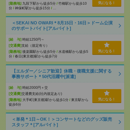
気になる！
[勤務地]
九段下駅から徒歩5分
/
竹橋駅から徒歩10
分
/
神保町駅から徒歩15分
/
…
＜SEKAI NO OWARI＊8月15日・16日＞ドーム公演
のサポートバイト[アルバイト]
[給 与]
時給1250円～
[交通費]
支給（規定有り）
気になる！
[勤務地]
後楽園駅から徒歩5分
/
水道橋駅から徒歩5
分
/
春日(東京都)駅から徒歩7分
【エルダー／シニア歓迎】休職・復職支援に関する
事務サポート＊50代活躍中[派遣]
[給 与]
時給2000円＋交
[交通費]
交通費支給(社内規定あり)
気になる！
[勤務地]
大手町(東京都)駅から徒歩1分
/
東京駅から
徒歩6分
＜単発＊1日～OK！＞コンサートなどのグッズ販売
スタッフ＊[アルバイト]