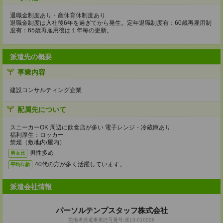
退職金制度あり・産休育休制度あり
退職金制度は入社後6年を過ぎてから発生。定年退職制度有：60歳再雇用制
度有：65歳再雇用後は１年毎の更新。
派遣先の概要
事業内容
建設コンサルティング企業
配属先について
スニーカーOK 周辺に飲食店が多い 電子レンジ・冷蔵庫あり
福利厚生：ロッカー
禁煙（敷地内/屋内）
男性多め
男女比
40代の方が多く活躍しています。
平均年齢
派遣会社情報
パーソルテンプスタッフ株式会社
労働者派遣事業許可番号:派13-010026