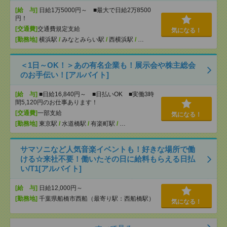
[給 与]
日給1万5000円～ ■最大で日給2万8500
円！
[交通費]
交通費規定支給
気になる！
[勤務地]
横浜駅
/
みなとみらい駅
/
西横浜駅
/
…
＜1日～OK！＞あの有名企業も！展示会や株主総会
のお手伝い！[アルバイト]
[給 与]
■日給16,840円～ ■日払いOK ■実働3時
間5,120円のお仕事あります！
[交通費]
一部支給
気になる！
[勤務地]
東京駅
/
水道橋駅
/
有楽町駅
/
…
サマソニなど人気音楽イベントも！好きな場所で働
ける☆来社不要！働いたその日に給料もらえる日払
い/T1[アルバイト]
[給 与]
日給12,000円～
[勤務地]
千葉県船橋市西船（最寄り駅：西船橋駅）
気になる！