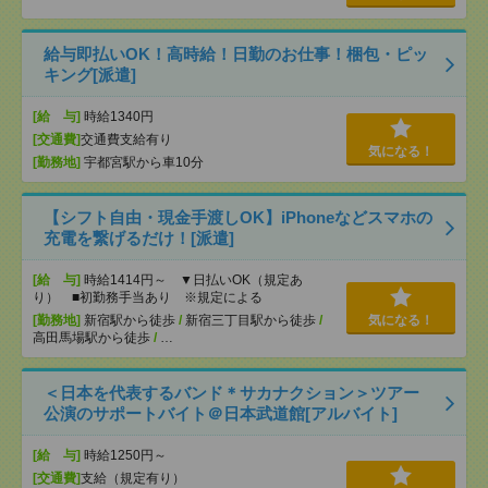
給与即払いOK！高時給！日勤のお仕事！梱包・ピッ
キング[派遣]
[給 与]
時給1340円
[交通費]
交通費支給有り
気になる！
[勤務地]
宇都宮駅から車10分
【シフト自由・現金手渡しOK】iPhoneなどスマホの
充電を繋げるだけ！[派遣]
[給 与]
時給1414円～ ▼日払いOK（規定あ
り） ■初勤務手当あり ※規定による
[勤務地]
新宿駅から徒歩
/
新宿三丁目駅から徒歩
/
気になる！
高田馬場駅から徒歩
/
…
＜日本を代表するバンド＊サカナクション＞ツアー
公演のサポートバイト＠日本武道館[アルバイト]
[給 与]
時給1250円～
[交通費]
支給（規定有り）