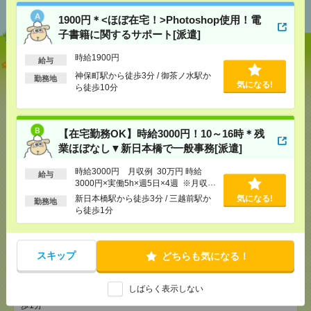
おすすめ
1900円＊<ほぼ在宅！>Photoshop使用！電
子書籍に関するサポート[派遣]
時給1900円
給与
1900円＊<ほぼ在宅！>Photoshop使用！電子書籍に
関するサポート[派遣]
神保町駅から徒歩3分 / 御茶ノ水駅か
勤務地
気になる!
ら徒歩10分
[給 与]
時給1900円
[交通費]
全額支給
気になる！
[勤務地]
神保町駅から徒歩3分
/
御茶ノ水駅から徒
【在宅勤務OK】時給3000円！10～16時＊残
歩10分
業ほぼなし▼新日本橋で一般事務[派遣]
時給3000円 月収例 30万円 時給
給与
【在宅勤務OK】時給3000円！10～16時＊残業ほぼな
3000円×実働5h×週5日×4週 ※月収例
し▼新日本橋で一般事務[派遣]
を保証するものではありません。※給
新日本橋駅から徒歩3分 / 三越前駅か
気になる!
勤務地
与即受取りサービス利用可（利用条件
ら徒歩1分
[給 与]
時給3000円 月収例 30万円 時給3000円×
有）
実働5h×週5日×4週 ※月収例を保証するものではあ
りません。※給与即受取りサービス利用可（利用条
件有）
スキップ
どちらも気になる！
[交通費]
1ヶ月3万円を上限として実費支給
気になる！
[月収例]
30万円～
しばらく表示しない
[勤務地]
新日本橋駅から徒歩3分
/
三越前駅から徒
歩1分