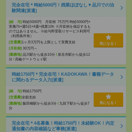
完全在宅＊時給5000円！残業ほぼなし▼品川での治
験関連[派遣]
[給 与]
時給5000円 月収例 75万円 時給5000円×
実働7h×週5日×4週+残業10h ※月収例を保証するも
のではありません。※給与即受取りサービス利用可
（利用条件有）
[交通費]
1ヶ月3万円を上限として実費支給
気になる！
[月収例]
30万円～
[勤務地]
品川駅から徒歩10分
/
泉岳寺駅から徒歩12
分
/
高輪ゲートウェイ駅
時給1750円＊完全在宅！KADOKAWA！書籍データ
に関わるデータ入力[派遣]
[給 与]
時給1750円
[交通費]
全額支給
気になる！
[勤務地]
飯田橋駅から徒歩3分
/
九段下駅から徒歩7
分
完全在宅＊4名募集！時給1750円！未経験OK！内定
通知書の内容確認など事務[派遣]