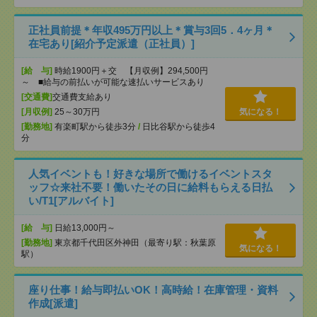
正社員前提＊年収495万円以上＊賞与3回5．4ヶ月＊
在宅あり[紹介予定派遣（正社員）]
[給 与]
時給1900円＋交 【月収例】294,500円
～ ■給与の前払いが可能な速払いサービスあり
[交通費]
交通費支給あり
[月収例]
25～30万円
気になる！
[勤務地]
有楽町駅から徒歩3分
/
日比谷駅から徒歩4
分
人気イベントも！好きな場所で働けるイベントスタ
ッフ☆来社不要！働いたその日に給料もらえる日払
い/T1[アルバイト]
[給 与]
日給13,000円～
[勤務地]
東京都千代田区外神田（最寄り駅：秋葉原
気になる！
駅）
座り仕事！給与即払いOK！高時給！在庫管理・資料
作成[派遣]