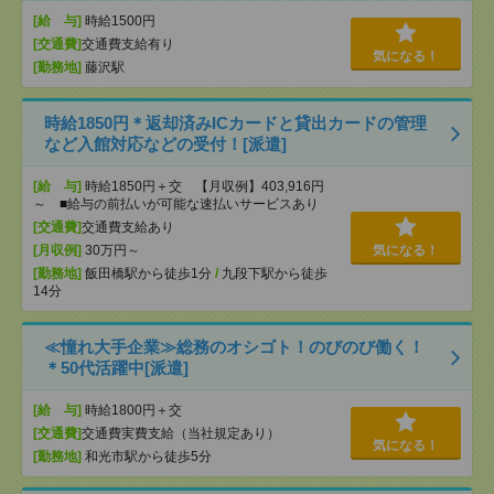
[給 与]
時給1500円
[交通費]
交通費支給有り
気になる！
[勤務地]
藤沢駅
時給1850円＊返却済みICカードと貸出カードの管理
など入館対応などの受付！[派遣]
[給 与]
時給1850円＋交 【月収例】403,916円
～ ■給与の前払いが可能な速払いサービスあり
[交通費]
交通費支給あり
[月収例]
30万円～
気になる！
[勤務地]
飯田橋駅から徒歩1分
/
九段下駅から徒歩
14分
≪憧れ大手企業≫総務のオシゴト！のびのび働く！
＊50代活躍中[派遣]
[給 与]
時給1800円＋交
[交通費]
交通費実費支給（当社規定あり）
気になる！
[勤務地]
和光市駅から徒歩5分