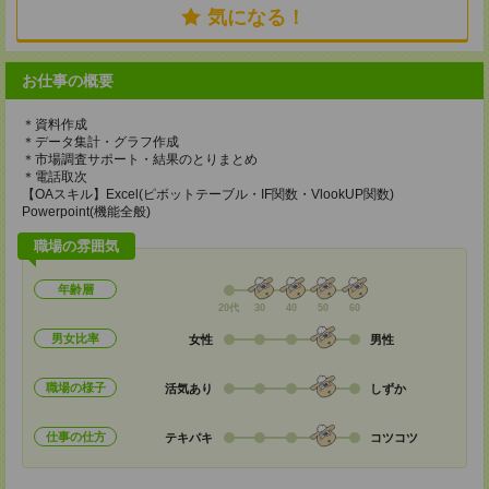
気になる！
お仕事の概要
＊資料作成
＊データ集計・グラフ作成
＊市場調査サポート・結果のとりまとめ
＊電話取次
【OAスキル】Excel(ピボットテーブル・IF関数・VlookUP関数)
Powerpoint(機能全般)
職場の雰囲気
年齢層
20代
30
40
50
60
男女比率
女性
男性
職場の様子
活気あり
しずか
仕事の仕方
テキパキ
コツコツ