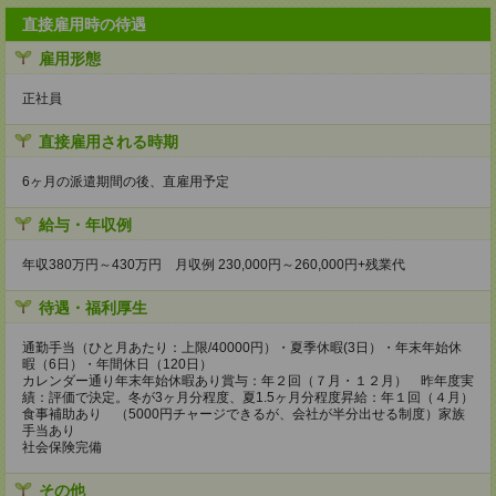
直接雇用時の待遇
雇用形態
正社員
直接雇用される時期
6ヶ月の派遣期間の後、直雇用予定
給与・年収例
年収380万円～430万円 月収例 230,000円～260,000円+残業代
待遇・福利厚生
通勤手当（ひと月あたり：上限/40000円）・夏季休暇(3日）・年末年始休
暇（6日）・年間休日（120日）
カレンダー通り年末年始休暇あり賞与：年２回（７月・１２月） 昨年度実
績：評価で決定。冬が3ヶ月分程度、夏1.5ヶ月分程度昇給：年１回（４月）
食事補助あり （5000円チャージできるが、会社が半分出せる制度）家族
手当あり
社会保険完備
その他