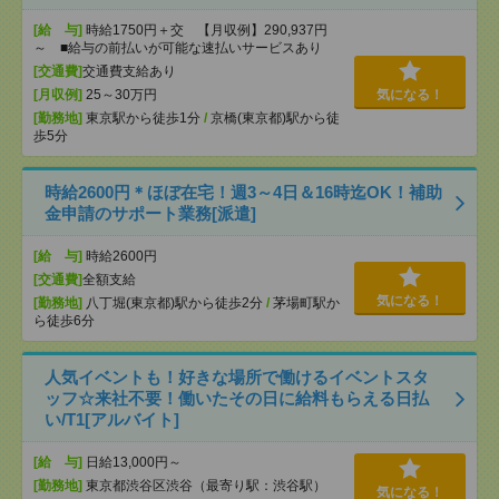
[給 与]
時給1750円＋交 【月収例】290,937円
～ ■給与の前払いが可能な速払いサービスあり
[交通費]
交通費支給あり
[月収例]
25～30万円
気になる！
[勤務地]
東京駅から徒歩1分
/
京橋(東京都)駅から徒
歩5分
時給2600円＊ほぼ在宅！週3～4日＆16時迄OK！補助
金申請のサポート業務[派遣]
[給 与]
時給2600円
[交通費]
全額支給
気になる！
[勤務地]
八丁堀(東京都)駅から徒歩2分
/
茅場町駅か
ら徒歩6分
人気イベントも！好きな場所で働けるイベントスタ
ッフ☆来社不要！働いたその日に給料もらえる日払
い/T1[アルバイト]
[給 与]
日給13,000円～
[勤務地]
東京都渋谷区渋谷（最寄り駅：渋谷駅）
気になる！