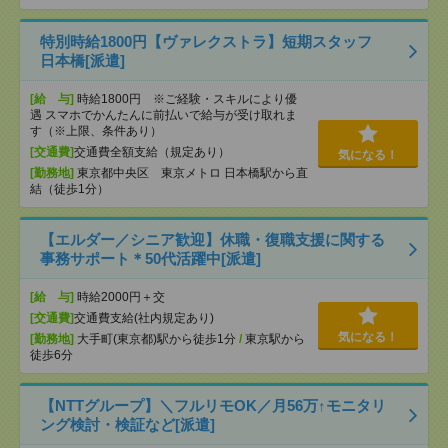
特別時給1800円【ヴァレクストラ】短期スタッフ
日本橋[派遣]
[給 与]
時給1800円 ※ご経験・スキルにより優
遇 スマホでかんたんに前払いで給与が受け取れま
す（※上限、条件あり）
[交通費]
交通費全額支給（規定あり）
気になる！
[勤務地]
東京都中央区 東京メトロ 日本橋駅から直
結（徒歩1分）
【エルダー／シニア歓迎】休職・復職支援に関する
事務サポート＊50代活躍中[派遣]
[給 与]
時給2000円＋交
[交通費]
交通費支給(社内規定あり)
気になる！
[勤務地]
大手町(東京都)駅から徒歩1分
/
東京駅から
徒歩6分
【NTTグループ】＼フルリモOK／月56万↑モニタリ
ング検討・検証など[派遣]