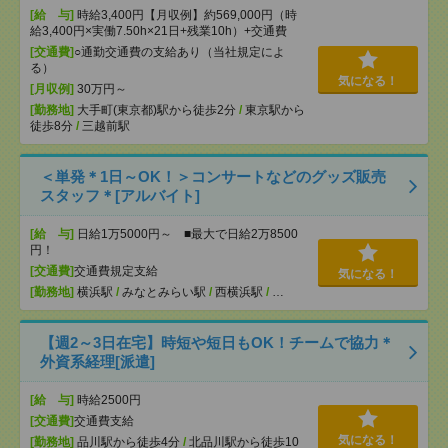
[給 与]
時給3,400円【月収例】約569,000円（時
給3,400円×実働7.50h×21日+残業10h）+交通費
[交通費]
○通勤交通費の支給あり（当社規定によ
る）
気になる！
[月収例]
30万円～
[勤務地]
大手町(東京都)駅から徒歩2分
/
東京駅から
徒歩8分
/
三越前駅
＜単発＊1日～OK！＞コンサートなどのグッズ販売
スタッフ＊[アルバイト]
[給 与]
日給1万5000円～ ■最大で日給2万8500
円！
[交通費]
交通費規定支給
気になる！
[勤務地]
横浜駅
/
みなとみらい駅
/
西横浜駅
/
…
【週2～3日在宅】時短や短日もOK！チームで協力＊
外資系経理[派遣]
[給 与]
時給2500円
[交通費]
交通費支給
気になる！
[勤務地]
品川駅から徒歩4分
/
北品川駅から徒歩10