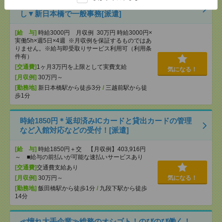
【在宅勤務OK】時給3000円！10～16時＊残業ほぼな
し▼新日本橋で一般事務[派遣]
[給 与]
時給3000円 月収例 30万円 時給3000円×
実働5h×週5日×4週 ※月収例を保証するものではあ
りません。※給与即受取りサービス利用可（利用条
件有）
[交通費]
1ヶ月3万円を上限として実費支給
気になる！
[月収例]
30万円～
[勤務地]
新日本橋駅から徒歩3分
/
三越前駅から徒
歩1分
時給1850円＊返却済みICカードと貸出カードの管理
など入館対応などの受付！[派遣]
[給 与]
時給1850円＋交 【月収例】403,916円
～ ■給与の前払いが可能な速払いサービスあり
[交通費]
交通費支給あり
[月収例]
30万円～
気になる！
[勤務地]
飯田橋駅から徒歩1分
/
九段下駅から徒歩
14分
≪憧れ大手企業≫総務のオシゴト！のびのび働く！