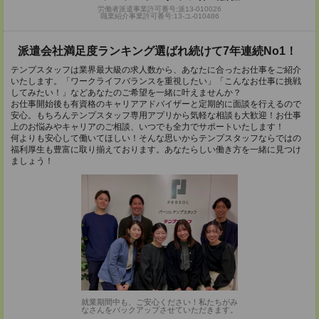
労働者派遣事業許可番号:派13-010026
職業紹介事業許可番号:13-ユ-010486
派遣会社満足度ランキング選ばれ続けて7年連続No1！
テンプスタッフは業界最大級の求人数から、あなたに合ったお仕事をご紹介
いたします。「ワークライフバランスを重視したい」「こんなお仕事に挑戦
してみたい！」などあなたのご希望を一緒に叶えませんか？
お仕事開始後も有資格のキャリアアドバイザーと定期的に面談を行えるので
安心。もちろんテンプスタッフ専用アプリから気軽な相談も大歓迎！お仕事
上のお悩みやキャリアのご相談、いつでも全力でサポートいたします！
何よりも安心して働いてほしい！そんな思いからテンプスタッフならではの
福利厚生も豊富に取り揃えております。あなたらしい働き方を一緒に見つけ
ましょう！
就業期間中も、ご安心ください！私たちがみ
なさんをバックアップさせていただきます。