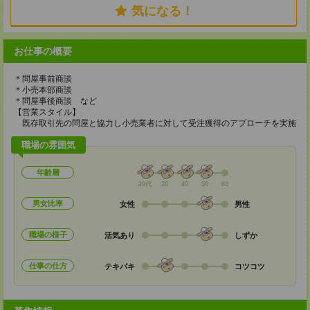
気になる！
お仕事の概要
＊問屋事前商談
＊小売本部商談
＊問屋事後商談 など
【営業スタイル】
既存取引先の問屋と協力し小売業者に対して受注獲得のアプローチを実施
職場の雰囲気
年齢層
20代
30
40
50
60
男女比率
女性
男性
職場の様子
活気あり
しずか
仕事の仕方
テキパキ
コツコツ