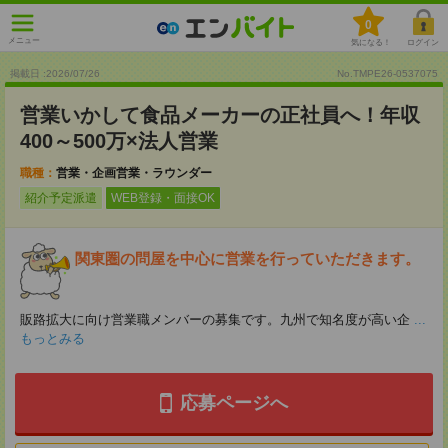
0
メニュー
気になる！
ログイン
掲載日 :2026
/
07
/
26
No.TMPE26-0537075
営業いかして食品メーカーの正社員へ！年収
400～500万×法人営業
職種：
営業・企画営業・ラウンダー
紹介予定派遣
WEB登録・面接OK
関東圏の問屋を中心に営業を行っていただきます。
販路拡大に向け営業職メンバーの募集です。九州で知名度が高い企
...
もっとみる
応募ページへ