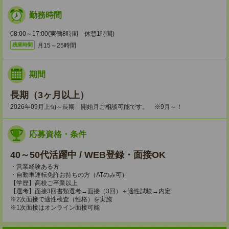
勤務時間
08:00～17:00(実働8時間 休憩1時間)
月15～25時間
残業時間
期間
長期（3ヶ月以上）
2026年09月上旬～長期 開始月ご相談可能です。 ※9月～！
応募資格・条件
40～50代活躍中 / WEB登録・面接OK
・営業経験ある方
・自動車運転免許お持ちの方（ATのみ可）
【学歴】高校ご卒業以上
【選考】面接3回書類選考→面接（3回）＋適性試験→内定
※2次面接で適性検査（性格）を実施
※1次面接はオンライン面接可能