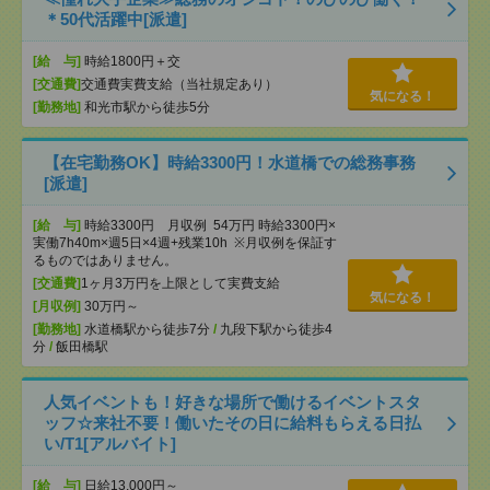
＊50代活躍中[派遣]
[給 与]
時給1800円＋交
[交通費]
交通費実費支給（当社規定あり）
気になる！
[勤務地]
和光市駅から徒歩5分
【在宅勤務OK】時給3300円！水道橋での総務事務
[派遣]
[給 与]
時給3300円 月収例 54万円 時給3300円×
実働7h40m×週5日×4週+残業10h ※月収例を保証す
るものではありません。
[交通費]
1ヶ月3万円を上限として実費支給
気になる！
[月収例]
30万円～
[勤務地]
水道橋駅から徒歩7分
/
九段下駅から徒歩4
分
/
飯田橋駅
人気イベントも！好きな場所で働けるイベントスタ
ッフ☆来社不要！働いたその日に給料もらえる日払
い/T1[アルバイト]
[給 与]
日給13,000円～