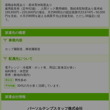
退職金制度あり・産休育休制度あり
雇用延長有（定年62歳）、人間ドック費用補助、勤続表彰制度あり基本給
189,650円～220,000円の場合、月25時間分の固定残業代33,674円～50,000
円を支給。※月25時間を超える残業手当は別途支給。ただし36協定に従
う。
派遣先の概要
事業内容
カップ麺製造，棒状麺製造
配属先について
電子レンジ・冷蔵庫・ポット有、周辺に飲食店が多い
福利厚生：休憩室
禁煙（敷地内/屋内）
男性多め
男女比
30代の方が多く活躍しています。
平均年齢
派遣会社情報
パーソルテンプスタッフ株式会社