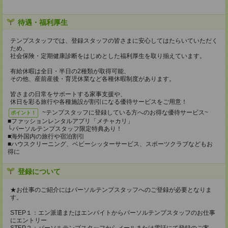
待遇・福利厚生
テンプスタッフでは、登録スタッフの皆さまに安心してはたらいていただく
ため、
社会保険・定期健康診断をはじめとした福利厚生を取り揃えています。
有給休暇は全日・半日の2種類が取得可能、
その他、産前産後・育児休業など各種休暇制度があります。
皆さまの日常をサポートする家事支援や、
休日を彩る旅行や各種施設が割引になる優待サービスをご用意！
~テンプスタッフに登録している方へのお得な優待サービス~
ポイント！
■ファッションレンタルアプリ「メチャカリ」
└パーソルテンプスタッフ限定特典あり！
■海外国内の旅行や宿泊割引
■ハウスクリーニング、ベビーシッターサービス、スポーツクラブなどもお
得に
登録について
★お仕事のご紹介にはパーソルテンプスタッフへのご登録が必要となりま
す。
STEP１：エン派遣またはエンバイトからパーソルテンプスタッフのお仕事
にエントリー