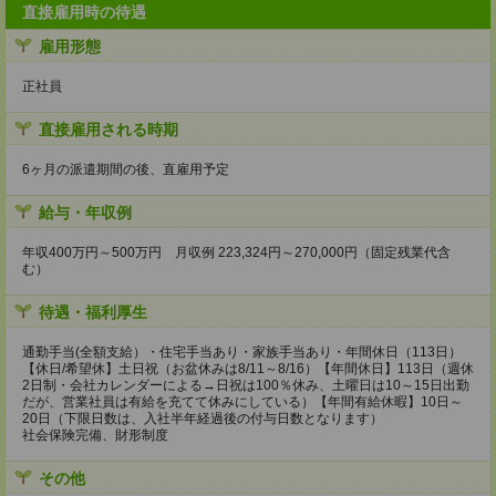
直接雇用時の待遇
雇用形態
正社員
直接雇用される時期
6ヶ月の派遣期間の後、直雇用予定
給与・年収例
年収400万円～500万円 月収例 223,324円～270,000円（固定残業代含
む）
待遇・福利厚生
通勤手当(全額支給）・住宅手当あり・家族手当あり・年間休日（113日）
【休日/希望休】土日祝（お盆休みは8/11～8/16）【年間休日】113日（週休
2日制・会社カレンダーによる→日祝は100％休み、土曜日は10～15日出勤
だが、営業社員は有給を充てて休みにしている）【年間有給休暇】10日～
20日（下限日数は、入社半年経過後の付与日数となります）
社会保険完備、財形制度
その他