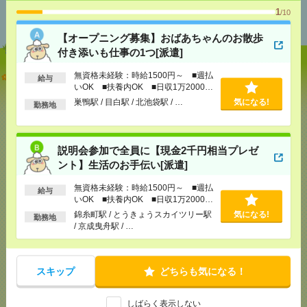
あなたの閲覧履歴からの
1
/10
おすすめ
【オープニング募集】おばあちゃんのお散歩
付き添いも仕事の1つ[派遣]
【オープニング募集】おばあちゃんのお散歩付き添
無資格未経験：時給1500円～ ■週払
給与
いも仕事の1つ[派遣]
いOK ■扶養内OK ■日収1万2000円
以上
巣鴨駅 / 目白駅 / 北池袋駅 / …
気になる!
勤務地
[給 与]
無資格未経験：時給1500円～ ■週払い
OK ■扶養内OK ■日収1万2000円以上
[交通費]
交通費全額支給
気になる！
説明会参加で全員に【現金2千円相当プレゼ
[勤務地]
巣鴨駅
/
目白駅
/
北池袋駅
/
…
ント】生活のお手伝い[派遣]
説明会参加で全員に【現金2千円相当プレゼント】生
無資格未経験：時給1500円～ ■週払
給与
いOK ■扶養内OK ■日収1万2000円
活のお手伝い[派遣]
以上
錦糸町駅 / とうきょうスカイツリー駅
気になる!
勤務地
/ 京成曳舟駅 / …
[給 与]
無資格未経験：時給1500円～ ■週払い
OK ■扶養内OK ■日収1万2000円以上
[交通費]
交通費全額支給
気になる！
[勤務地]
錦糸町駅
/
とうきょうスカイツリー駅
/
京
スキップ
どちらも気になる！
成曳舟駅
/
…
しばらく表示しない