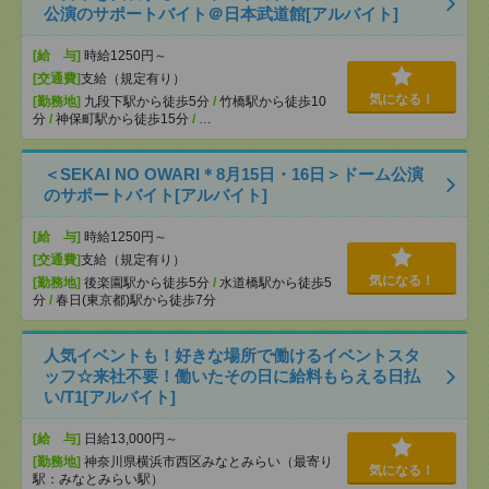
公演のサポートバイト＠日本武道館[アルバイト]
[給 与]
時給1250円～
[交通費]
支給（規定有り）
気になる！
[勤務地]
九段下駅から徒歩5分
/
竹橋駅から徒歩10
分
/
神保町駅から徒歩15分
/
…
＜SEKAI NO OWARI＊8月15日・16日＞ドーム公演
のサポートバイト[アルバイト]
[給 与]
時給1250円～
[交通費]
支給（規定有り）
気になる！
[勤務地]
後楽園駅から徒歩5分
/
水道橋駅から徒歩5
分
/
春日(東京都)駅から徒歩7分
人気イベントも！好きな場所で働けるイベントスタ
ッフ☆来社不要！働いたその日に給料もらえる日払
い/T1[アルバイト]
[給 与]
日給13,000円～
[勤務地]
神奈川県横浜市西区みなとみらい（最寄り
気になる！
駅：みなとみらい駅）