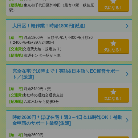
[勤務地]
東京都千代田区外神田（最寄り駅：秋葉原
気になる！
駅）
大田区！軽作業！時給1800円[派遣]
[給 与]
時給1800円 日額平均1万4400円/月額30
万2400円/残込39万2400円
[交通費]
交通費支給（規定あり）
気になる！
[勤務地]
流通センター駅から車
完全在宅で16時まで！英語&日本語＼EC運営サポー
ト／[派遣]
[給 与]
時給2450円＋交
[交通費]
出社時の通勤交通費支給
気になる！
[勤務地]
六本木駅から徒歩3分
時給2600円＊ほぼ在宅！週3～4日＆16時迄OK！補助
金申請のサポート業務[派遣]
[給 与]
時給2600円