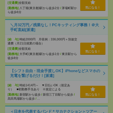
[交通費]
全額支給
気になる！
[勤務地]
八丁堀(東京都)駅から徒歩2分
/
茅場町駅か
ら徒歩6分
＼月32万円／残業なし！PCキッティング事務！＠大
手町直結[派遣]
[給 与]
時給2000円 月収例：336,000円＋別途交
通費（月21日就業の場合）
[交通費]
全額支給
気になる！
[勤務地]
大手町(東京都)駅から徒歩1分
/
東京駅から
徒歩8分
【シフト自由・現金手渡しOK】iPhoneなどスマホの
充電を繋げるだけ！[派遣]
[給 与]
時給1414円～ ▼日払いOK（規定あ
り） ■初勤務手当あり ※規定による
[勤務地]
新宿駅から徒歩
/
新宿三丁目駅から徒歩
/
気になる！
高田馬場駅から徒歩
/
…
＜日本を代表するバンド＊サカナクション＞ツアー